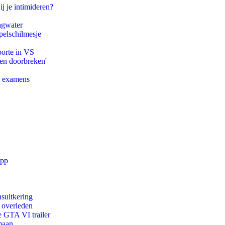
ij je intimideren?
agwater
pelschilmesje
oorte in VS
pen doorbreken'
e examens
app
suitkering
d overleden
e GTA VI trailer
maan