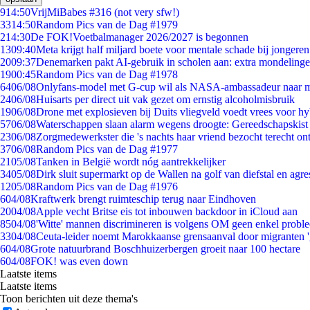
9
14:50
VrijMiBabes #316 (not very sfw!)
33
14:50
Random Pics van de Dag #1979
2
14:30
De FOK!Voetbalmanager 2026/2027 is begonnen
13
09:40
Meta krijgt half miljard boete voor mentale schade bij jongeren
20
09:37
Denemarken pakt AI-gebruik in scholen aan: extra mondeling
19
00:45
Random Pics van de Dag #1978
64
06/08
Onlyfans-model met G-cup wil als NASA-ambassadeur naar 
24
06/08
Huisarts per direct uit vak gezet om ernstig alcoholmisbruik
19
06/08
Drone met explosieven bij Duits vliegveld voedt vrees voor hy
57
06/08
Waterschappen slaan alarm wegens droogte: Gereedschapskist
23
06/08
Zorgmedewerkster die 's nachts haar vriend bezocht terecht on
37
06/08
Random Pics van de Dag #1977
21
05/08
Tanken in België wordt nóg aantrekkelijker
34
05/08
Dirk sluit supermarkt op de Wallen na golf van diefstal en agre
12
05/08
Random Pics van de Dag #1976
6
04/08
Kraftwerk brengt ruimteschip terug naar Eindhoven
20
04/08
Apple vecht Britse eis tot inbouwen backdoor in iCloud aan
85
04/08
'Witte' mannen discrimineren is volgens OM geen enkel probl
33
04/08
Ceuta-leider noemt Marokkaanse grensaanval door migranten 
6
04/08
Grote natuurbrand Boschhuizerbergen groeit naar 100 hectare
6
04/08
FOK! was even down
Laatste items
Laatste items
Toon berichten uit deze thema's