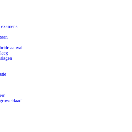
e examens
maan
bride aanval
 leeg
tslagen
ssie
eem
'gruweldaad'