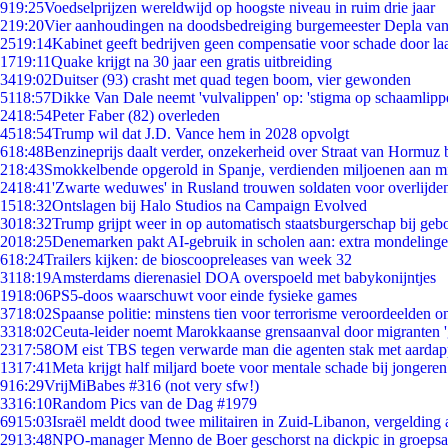
9
19:25
Voedselprijzen wereldwijd op hoogste niveau in ruim drie jaar
2
19:20
Vier aanhoudingen na doodsbedreiging burgemeester Depla va
25
19:14
Kabinet geeft bedrijven geen compensatie voor schade door la
17
19:11
Quake krijgt na 30 jaar een gratis uitbreiding
34
19:02
Duitser (93) crasht met quad tegen boom, vier gewonden
51
18:57
Dikke Van Dale neemt 'vulvalippen' op: 'stigma op schaamlipp
24
18:54
Peter Faber (82) overleden
45
18:54
Trump wil dat J.D. Vance hem in 2028 opvolgt
6
18:48
Benzineprijs daalt verder, onzekerheid over Straat van Hormuz bl
2
18:43
Smokkelbende opgerold in Spanje, verdienden miljoenen aan m
24
18:41
'Zwarte weduwes' in Rusland trouwen soldaten voor overlijden
15
18:32
Ontslagen bij Halo Studios na Campaign Evolved
30
18:32
Trump grijpt weer in op automatisch staatsburgerschap bij geb
20
18:25
Denemarken pakt AI-gebruik in scholen aan: extra mondeling
6
18:24
Trailers kijken: de bioscoopreleases van week 32
31
18:19
Amsterdams dierenasiel DOA overspoeld met babykonijntjes
19
18:06
PS5-doos waarschuwt voor einde fysieke games
37
18:02
Spaanse politie: minstens tien voor terrorisme veroordeelden 
33
18:02
Ceuta-leider noemt Marokkaanse grensaanval door migranten 
23
17:58
OM eist TBS tegen verwarde man die agenten stak met aardap
13
17:41
Meta krijgt half miljard boete voor mentale schade bij jongeren
9
16:29
VrijMiBabes #316 (not very sfw!)
33
16:10
Random Pics van de Dag #1979
69
15:03
Israël meldt dood twee militairen in Zuid-Libanon, vergeldin
29
13:48
NPO-manager Menno de Boer geschorst na dickpic in groeps