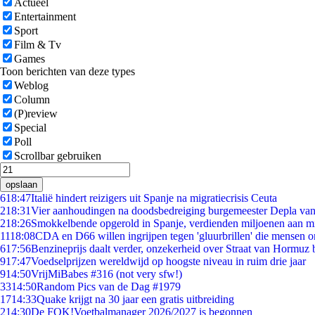
Actueel
Entertainment
Sport
Film & Tv
Games
Toon berichten van deze types
Weblog
Column
(P)review
Special
Poll
Scrollbar gebruiken
opslaan
6
18:47
Italië hindert reizigers uit Spanje na migratiecrisis Ceuta
2
18:31
Vier aanhoudingen na doodsbedreiging burgemeester Depla va
2
18:26
Smokkelbende opgerold in Spanje, verdienden miljoenen aan m
11
18:08
CDA en D66 willen ingrijpen tegen 'gluurbrillen' die mensen 
6
17:56
Benzineprijs daalt verder, onzekerheid over Straat van Hormuz bl
9
17:47
Voedselprijzen wereldwijd op hoogste niveau in ruim drie jaar
9
14:50
VrijMiBabes #316 (not very sfw!)
33
14:50
Random Pics van de Dag #1979
17
14:33
Quake krijgt na 30 jaar een gratis uitbreiding
2
14:30
De FOK!Voetbalmanager 2026/2027 is begonnen