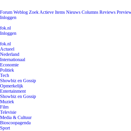
Forum
Weblog
Zoek
Actieve Items
Nieuws
Columns
Reviews
Previe
Inloggen
fok.nl
Inloggen
fok.nl
Actueel
Nederland
Internationaal
Economie
Politiek
Tech
Showbiz en Gossip
Opmerkelijk
Entertainment
Showbiz en Gossip
Muziek
Film
Televisie
Media & Cultuur
Bioscoopagenda
Sport