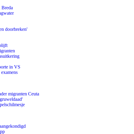
n Breda
agwater
en doorbreken'
ijft
igranten
suitkering
oorte in VS
e examens
onder migranten Ceuta
'gruweldaad'
pelschilmesje
g aangekondigd
app