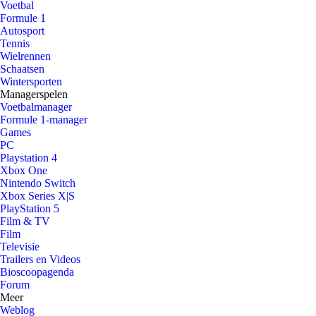
Voetbal
Formule 1
Autosport
Tennis
Wielrennen
Schaatsen
Wintersporten
Managerspelen
Voetbalmanager
Formule 1-manager
Games
PC
Playstation 4
Xbox One
Nintendo Switch
Xbox Series X|S
PlayStation 5
Film & TV
Film
Televisie
Trailers en Videos
Bioscoopagenda
Forum
Meer
Weblog