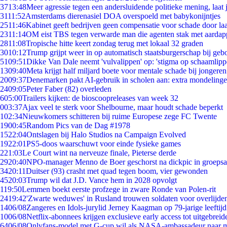
37
13:48
Meer agressie tegen een andersluidende politieke mening, laat j
31
11:52
Amsterdams dierenasiel DOA overspoeld met babykonijntjes
25
11:46
Kabinet geeft bedrijven geen compensatie voor schade door la
23
11:14
OM eist TBS tegen verwarde man die agenten stak met aardap
28
11:08
Tropische hitte keert zondag terug met lokaal 32 graden
30
10:12
Trump grijpt weer in op automatisch staatsburgerschap bij geb
51
09:51
Dikke Van Dale neemt 'vulvalippen' op: 'stigma op schaamlip
13
09:40
Meta krijgt half miljard boete voor mentale schade bij jongeren
20
09:37
Denemarken pakt AI-gebruik in scholen aan: extra mondeling
24
09:05
Peter Faber (82) overleden
6
05:00
Trailers kijken: de bioscoopreleases van week 32
0
03:37
Ajax veel te sterk voor Shelbourne, maar houdt schade beperkt
1
02:34
Nieuwkomers schitteren bij ruime Europese zege FC Twente
19
00:45
Random Pics van de Dag #1978
15
22:04
Ontslagen bij Halo Studios na Campaign Evolved
19
22:01
PS5-doos waarschuwt voor einde fysieke games
2
21:03
Le Court wint na nerveuze finale, Pieterse derde
29
20:40
NPO-manager Menno de Boer geschorst na dickpic in groeps
34
20:11
Duitser (93) crasht met quad tegen boom, vier gewonden
45
20:03
Trump wil dat J.D. Vance hem in 2028 opvolgt
1
19:50
Lemmen boekt eerste profzege in zware Ronde van Polen-rit
24
19:42
'Zwarte weduwes' in Rusland trouwen soldaten voor overlijden
14
06/08
Zangeres en Idols-jurylid Jerney Kaagman op 79-jarige leeftij
10
06/08
Netflix-abonnees krijgen exclusieve early access tot uitgebreid
64
06/08
Onlyfans-model met G-cup wil als NASA-ambassadeur naar 