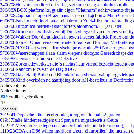
24
06/08
Huisarts per direct uit vak gezet om ernstig alcoholmisbruik
3
06/08
XBOX platform krijgt zijn eigen "Platinum" achievements dit ja
12
06/08
Capibara's lopen Braziliaans parlementsgebouw Mato Grosso 
69
06/08
Israël meldt dood twee militairen in Zuid-Libanon, vergeldin
15
06/08
Hiroshima herdenkt slachtoffers atoombom, 81 jaar later
19
06/08
Drone met explosieven bij Duits vliegveld voedt vrees voor hy
34
06/08
Wakker Dier dient klacht in tegen insectenfabriek Protix om 
22
06/08
Iran en Oman eens over route Straat van Hormuz, VS buitensp
26
06/08
NAVO zet wegens Russische provocatie 250% meer gevechtsvl
57
06/08
Waterschappen slaan alarm wegens droogte: Gereedschapskist
1
06/08
Forensics: Crime Scene Detective
23
06/08
Zorgmedewerkster die 's nachts haar vriend bezocht terecht on
37
06/08
Random Pics van de Dag #1977
18
05/08
Datalek bij Bol en de Bijenkorf na cyberaanval op logistiek pa
34
05/08
Kind overleden na aanrijding door AH-bestelbus in Dordrecht
Actieve items
Actieve items
Scrollbar gebruiken
opslaan
29
19:41
Tropische hitte keert zondag terug met lokaal 32 graden
6
19:37
Italië hindert reizigers uit Spanje na migratiecrisis Ceuta
37
19:35
Meer agressie tegen een andersluidende politieke mening, laat j
11
19:28
CDA en D66 willen ingrijpen tegen 'gluurbrillen' die mensen 