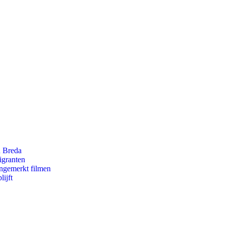
n Breda
igranten
ongemerkt filmen
ijft