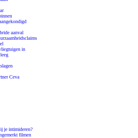
ar
binnen
g aangekondigd
bride aanval
duurzaamheidsclaims
el
iegtuigen in
 leeg
tslagen
rtner Ceva
ij je intimideren?
ongemerkt filmen