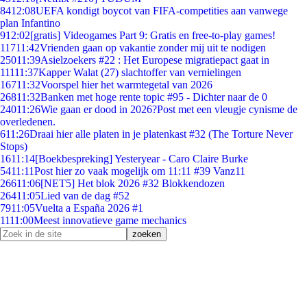
84
12:08
UEFA kondigt boycot van FIFA-competities aan vanwege
plan Infantino
9
12:02
[gratis] Videogames Part 9: Gratis en free-to-play games!
117
11:42
Vrienden gaan op vakantie zonder mij uit te nodigen
250
11:39
Asielzoekers #22 : Het Europese migratiepact gaat in
111
11:37
Kapper Walat (27) slachtoffer van vernielingen
167
11:32
Voorspel hier het warmtegetal van 2026
268
11:32
Banken met hoge rente topic #95 - Dichter naar de 0
240
11:26
Wie gaan er dood in 2026?Post met een vleugje cynisme de
overledenen.
6
11:26
Draai hier alle platen in je platenkast #32 (The Torture Never
Stops)
16
11:14
[Boekbespreking] Yesteryear - Caro Claire Burke
54
11:11
Post hier zo vaak mogelijk om 11:11 #39 Vanz11
266
11:06
[NET5] Het blok 2026 #32 Blokkendozen
264
11:05
Lied van de dag #52
79
11:05
Vuelta a España 2026 #1
11
11:00
Meest innovatieve game mechanics