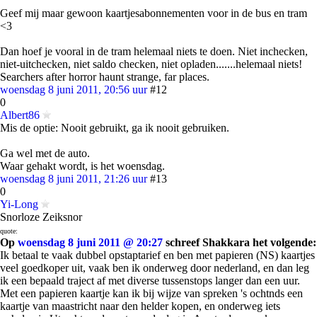
Geef mij maar gewoon kaartjesabonnementen voor in de bus en tram
<3
Dan hoef je vooral in de tram helemaal niets te doen. Niet inchecken,
niet-uitchecken, niet saldo checken, niet opladen.......helemaal niets!
Searchers after horror haunt strange, far places.
woensdag 8 juni 2011, 20:56 uur
#12
0
Albert86
Mis de optie: Nooit gebruikt, ga ik nooit gebruiken.
Ga wel met de auto.
Waar gehakt wordt, is het woensdag.
woensdag 8 juni 2011, 21:26 uur
#13
0
Yi-Long
Snorloze Zeiksnor
quote:
Op
woensdag 8 juni 2011 @ 20:27
schreef Shakkara het volgende:
Ik betaal te vaak dubbel opstaptarief en ben met papieren (NS) kaartjes
veel goedkoper uit, vaak ben ik onderweg door nederland, en dan leg
ik een bepaald traject af met diverse tussenstops langer dan een uur.
Met een papieren kaartje kan ik bij wijze van spreken 's ochtnds een
kaartje van maastricht naar den helder kopen, en onderweg iets