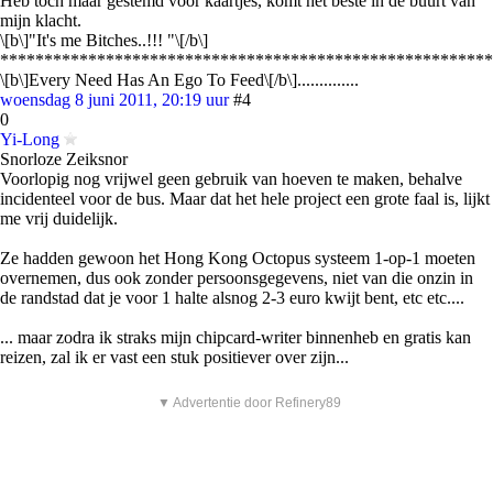
Heb toch maar gestemd voor kaartjes, komt het beste in de buurt van
mijn klacht.
\[b\]"It's me Bitches..!!! "\[/b\]
********************************************************
\[b\]Every Need Has An Ego To Feed\[/b\]..............
woensdag 8 juni 2011, 20:19 uur
#4
0
Yi-Long
Snorloze Zeiksnor
Voorlopig nog vrijwel geen gebruik van hoeven te maken, behalve
incidenteel voor de bus. Maar dat het hele project een grote faal is, lijkt
me vrij duidelijk.
Ze hadden gewoon het Hong Kong Octopus systeem 1-op-1 moeten
overnemen, dus ook zonder persoonsgegevens, niet van die onzin in
de randstad dat je voor 1 halte alsnog 2-3 euro kwijt bent, etc etc....
... maar zodra ik straks mijn chipcard-writer binnenheb en gratis kan
reizen, zal ik er vast een stuk positiever over zijn...
▼ Advertentie door Refinery89