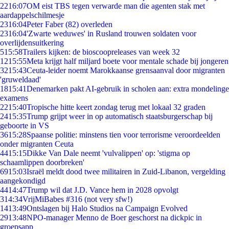
22
16:07
OM eist TBS tegen verwarde man die agenten stak met
aardappelschilmesje
23
16:04
Peter Faber (82) overleden
23
16:04
'Zwarte weduwes' in Rusland trouwen soldaten voor
overlijdensuitkering
5
15:58
Trailers kijken: de bioscoopreleases van week 32
12
15:55
Meta krijgt half miljard boete voor mentale schade bij jongeren
32
15:43
Ceuta-leider noemt Marokkaanse grensaanval door migranten
'gruweldaad'
18
15:41
Denemarken pakt AI-gebruik in scholen aan: extra mondelinge
examens
22
15:40
Tropische hitte keert zondag terug met lokaal 32 graden
24
15:35
Trump grijpt weer in op automatisch staatsburgerschap bij
geboorte in VS
36
15:28
Spaanse politie: minstens tien voor terrorisme veroordeelden
onder migranten Ceuta
44
15:15
Dikke Van Dale neemt 'vulvalippen' op: 'stigma op
schaamlippen doorbreken'
69
15:03
Israël meldt dood twee militairen in Zuid-Libanon, vergelding
aangekondigd
44
14:47
Trump wil dat J.D. Vance hem in 2028 opvolgt
3
14:34
VrijMiBabes #316 (not very sfw!)
14
13:49
Ontslagen bij Halo Studios na Campaign Evolved
29
13:48
NPO-manager Menno de Boer geschorst na dickpic in
groepsapp