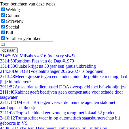
Toon berichten van deze types
Weblog
Column
(P)review
Special
Poll
Scrollbar gebruiken
opslaan
3
14:50
VrijMiBabes #316 (not very sfw!)
33
14:50
Random Pics van de Dag #1979
13
14:33
Quake krijgt na 30 jaar een gratis uitbreiding
2
14:30
De FOK!Voetbalmanager 2026/2027 is begonnen
27
13:48
Meer agressie tegen een andersluidende politieke mening, laat
jij je intimideren?
29
11:52
Amsterdams dierenasiel DOA overspoeld met babykonijntjes
21
11:46
Kabinet geeft bedrijven geen compensatie voor schade door
laagwater
22
11:14
OM eist TBS tegen verwarde man die agenten stak met
aardappelschilmesje
22
11:08
Tropische hitte keert zondag terug met lokaal 32 graden
24
10:12
Trump grijpt weer in op automatisch staatsburgerschap bij
geboorte in VS
44
09:51
Dikke Van Dale neemt 'vulvalippen' op: 'stigma op