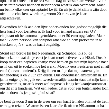
ophalen in Utrecht en de rest van de dag in Amsterdam werken, voor
ik de trein verder naar den helder neem waar ik dan overnacht. Maar
nu ben ik elke keer opstaptarief kwijt. En als je denkt slim te zijn door
niet uit te checken, wordt er gewoon 20 euro van je kaart
afgeschreven.
Bovendien heb ik aan den lijve ondervonden hoe godsonmogelijk die
hele kaart voor toeristen is. Ik had voor iemand anders een OV-
chipkaart uit het automaat getrokken, en er 50 euro opgeladen. Maar
toen ik deze persoon van schiphol afhaalde en hem probeerde in te
checken bij NS, was de kaart ongeldig.
Stond een bordje (in het Nederlands, op Schiphol, lol) bij de
incheckautomaat dat je eerst je kaart moet activeren via NS.nl. Dus ik
koop maar een papieren kaartje voor hem en ga met mijn laptopje naar
ns.nl om uit te zoeken hoe het werkt. Moet ik eerst registeren met email
en al (hoezo anoniem?). Krijg ik een mailtje dat mijn aanvraag in
behandeling is en 2 uur kan duren. Dus ondertussen amsterdam in. En
ja, na enige tijd krijg ik een tweede emailtje waarin staat dat mijn kaart
geactiveerd is, maar ik moet wel nogmaals langs het kaartjesautomaat
om dit af te handelen. Wat een gedoe, dat is voor een buitenlander toch
niet te doen als je op schiphol staat?
Je bent gewoon 3 uur in de weer om een kaart te halen om met de trein
te mogen reizen. Waarom is een kaart die ik uit een NS-automaat haal