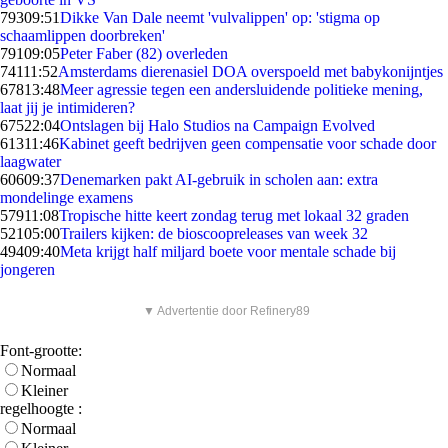
793
09:51
Dikke Van Dale neemt 'vulvalippen' op: 'stigma op
schaamlippen doorbreken'
791
09:05
Peter Faber (82) overleden
741
11:52
Amsterdams dierenasiel DOA overspoeld met babykonijntjes
678
13:48
Meer agressie tegen een andersluidende politieke mening,
laat jij je intimideren?
675
22:04
Ontslagen bij Halo Studios na Campaign Evolved
613
11:46
Kabinet geeft bedrijven geen compensatie voor schade door
laagwater
606
09:37
Denemarken pakt AI-gebruik in scholen aan: extra
mondelinge examens
579
11:08
Tropische hitte keert zondag terug met lokaal 32 graden
521
05:00
Trailers kijken: de bioscoopreleases van week 32
494
09:40
Meta krijgt half miljard boete voor mentale schade bij
jongeren
▼ Advertentie door Refinery89
Font-grootte:
Normaal
Kleiner
regelhoogte :
Normaal