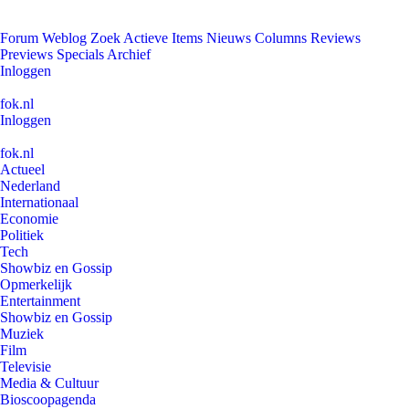
Forum
Weblog
Zoek
Actieve Items
Nieuws
Columns
Reviews
Previews
Specials
Archief
Inloggen
fok.nl
Inloggen
fok.nl
Actueel
Nederland
Internationaal
Economie
Politiek
Tech
Showbiz en Gossip
Opmerkelijk
Entertainment
Showbiz en Gossip
Muziek
Film
Televisie
Media & Cultuur
Bioscoopagenda