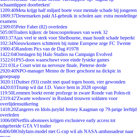
schaamlippen doorbreken'
12
09:40
Meta krijgt half miljard boete voor mentale schade bij jongeren
18
09:37
Denemarken pakt AI-gebruik in scholen aan: extra mondelinge
examens
23
09:05
Peter Faber (82) overleden
5
05:00
Trailers kijken: de bioscoopreleases van week 32
0
03:37
Ajax veel te sterk voor Shelbourne, maar houdt schade beperkt
1
02:34
Nieuwkomers schitteren bij ruime Europese zege FC Twente
19
00:45
Random Pics van de Dag #1978
14
22:04
Ontslagen bij Halo Studios na Campaign Evolved
15
22:01
PS5-doos waarschuwt voor einde fysieke games
2
21:03
Le Court wint na nerveuze finale, Pieterse derde
29
20:40
NPO-manager Menno de Boer geschorst na dickpic in
groepsapp
30
20:11
Duitser (93) crasht met quad tegen boom, vier gewonden
44
20:03
Trump wil dat J.D. Vance hem in 2028 opvolgt
1
19:50
Lemmen boekt eerste profzege in zware Ronde van Polen-rit
23
19:42
'Zwarte weduwes' in Rusland trouwen soldaten voor
overlijdensuitkering
14
18:20
Zangeres en Idols-jurylid Jerney Kaagman op 79-jarige leeftijd
overleden
10
06/08
Netflix-abonnees krijgen exclusieve early access tot
uitgebreide GTA VI trailer
64
06/08
Onlyfans-model met G-cup wil als NASA-ambassadeur naar
maan