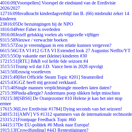
40
16:09
[Voorspellen] Voorspel de eindstand van de Eredivisie
2026/2027
127
16:09
Invalkracht kinderdagverblijf Jan B. (66) misbruikt zeker 14
kinderen
238
16:05
De bezuinigingen bij de NPO
18
16:04
Peter Faber is overleden
39
16:00
Jezelf gelukkig voelen als vrijgezelle vijftiger
93
15:58
Nieuwe / verwachte boeken
39
15:57
Zou je vreemdgaan in een relatie kunnen vergeven?
66
15:56
GTA VI #12 GTA VI Extended look 27 Augustus Netflix/YT
20
15:55
Op vakantie met (kleine) kinderen #30
172
15:51
[RTL] B&B vol liefde 6de seizoen #4
35
15:51
Trump wil dat J.D. Vance hem in 2028 opvolgt
34
15:50
Eeuwig voortleven
120
15:49
[Het Officiële Steam Topic #201] Steamrolled
42
15:43
GGZ heeft mij gezond verklaard.
17
15:40
Single mannen verplichtsingle moeders laten daten?
27
15:39
Pinda-allergie? Andermans poep slikken helpt misschien
192
15:38
[SBS6] De Oranjezomer #10 Helene je kan het niet stop
ermee
176
15:36
[Live Eredivisie #1784] Dying seconds van het seizoen!
240
15:31
[AMV] VS #1312 spammers van de internationale rechtsorde
233
15:21
Frontpage Feedback Topic #60
144
15:17
De EU-politiek #6 Musk naar Europa!
19
15:13
[Crowdfunding] #443 Rentestijgingen?