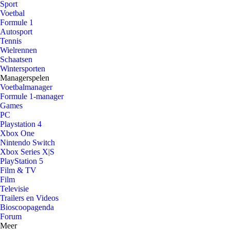
Sport
Voetbal
Formule 1
Autosport
Tennis
Wielrennen
Schaatsen
Wintersporten
Managerspelen
Voetbalmanager
Formule 1-manager
Games
PC
Playstation 4
Xbox One
Nintendo Switch
Xbox Series X|S
PlayStation 5
Film & TV
Film
Televisie
Trailers en Videos
Bioscoopagenda
Forum
Meer