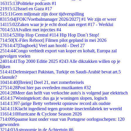
163
15:13
Politieke podcasts #1
219
15:12
Israel en Gaza #17
5
15:11
Geen miljonair zijn door tijdverspilling
83
15:04
[FOK!Voetbalmanager 2026/2027] #1 We zijn er weer
141
15:02
Zaken waar je je echt dood aan ergert #17 - Werklui
70
14:53
Afvallen met injecties #4
131
14:52
Hip Hop Central #114 Hip Hop Don´t Stop!
7
14:50
[X-Files Reboot] Filmen pilot gepland in mei 2026
276
14:47
[Dagboek] Veel aan hoofd - Deel 27
25
14:44
Congo verbiedt export van koper en kobalt, Europa zal
gevolgen voelen
240
14:41
Top 2000 Editie 2025 #243 Alle dikzakken willen op je
lijken
5
14:41
Defensiepact Pakistan, Turkije en Saudi-Arabië bevat art.5
clausule?
104
14:40
[Breien] Deel 21, met zomerbreisels
275
14:28
Post hier pas overleden muzikanten #32
20
14:28
Meer dan helft van verkochte auto's is volgend jaar elektrisch
45
14:17
Woningtekort: dus ga je woningen slopen, logisch
14
14:13
97-jarige Betty verbreekt opnieuw record als oudste
34
14:11
Klacht ingediend tegen grootste insectenfabriek ter wereld
116
14:10
Hurricane & Cyclone Season 2026
7
14:09
Spaanse kust onder vuur van Portugese oorlogsschepen: 120
gewonden
32
14:03
Astronomie in de Achtertuin #6