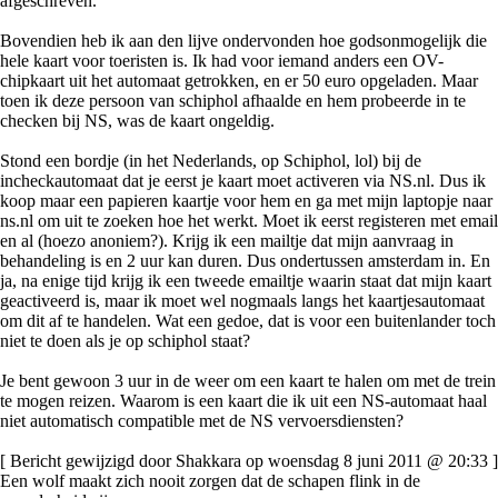
afgeschreven.
Bovendien heb ik aan den lijve ondervonden hoe godsonmogelijk die
hele kaart voor toeristen is. Ik had voor iemand anders een OV-
chipkaart uit het automaat getrokken, en er 50 euro opgeladen. Maar
toen ik deze persoon van schiphol afhaalde en hem probeerde in te
checken bij NS, was de kaart ongeldig.
Stond een bordje (in het Nederlands, op Schiphol, lol) bij de
incheckautomaat dat je eerst je kaart moet activeren via NS.nl. Dus ik
koop maar een papieren kaartje voor hem en ga met mijn laptopje naar
ns.nl om uit te zoeken hoe het werkt. Moet ik eerst registeren met email
en al (hoezo anoniem?). Krijg ik een mailtje dat mijn aanvraag in
behandeling is en 2 uur kan duren. Dus ondertussen amsterdam in. En
ja, na enige tijd krijg ik een tweede emailtje waarin staat dat mijn kaart
geactiveerd is, maar ik moet wel nogmaals langs het kaartjesautomaat
om dit af te handelen. Wat een gedoe, dat is voor een buitenlander toch
niet te doen als je op schiphol staat?
Je bent gewoon 3 uur in de weer om een kaart te halen om met de trein
te mogen reizen. Waarom is een kaart die ik uit een NS-automaat haal
niet automatisch compatible met de NS vervoersdiensten?
[ Bericht gewijzigd door Shakkara op woensdag 8 juni 2011 @ 20:33 ]
Een wolf maakt zich nooit zorgen dat de schapen flink in de