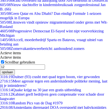
34
05/08
Kind overleden na aanrijding door AH-bestelbus in Dordrecht
6
05/08
Nieuw slachtoffer in kindermisbruikzaak zorgprofessional Jan
B. (66)
3
05/08
Geen Qatar en Abu Dhabi? Dan eindigt Formule 1-seizoen
mogelijk in Europa
5
05/08
Litouwen vindt opnieuw migrantentunnel onder grens met Wit-
Rusland
46
05/08
Progressieve Democraat El-Sayed wint nipt voorverkiezing
Michigan
14
05/08
Accell, moederbedrijf Sparta en Batavus, vraagt uitstel van
betaling aan
5
05/08
Zomervakantieweerbericht: aanhoudend zomers
Actieve items
Actieve items
Scrollbar gebruiken
opslaan
31
16:19
Duitser (93) crasht met quad tegen boom, vier gewonden
27
16:15
Meer agressie tegen een andersluidende politieke mening, laat
jij je intimideren?
13
16:14
Quake krijgt na 30 jaar een gratis uitbreiding
21
16:12
Kabinet geeft bedrijven geen compensatie voor schade door
laagwater
33
16:10
Random Pics van de Dag #1979
29
16:08
Amsterdams dierenasiel DOA overspoeld met babykonijntjes