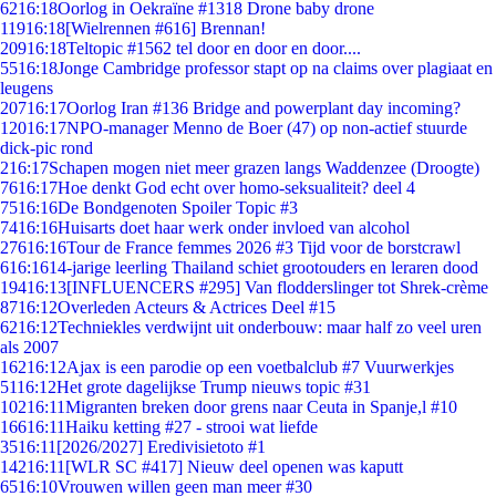
62
16:18
Oorlog in Oekraïne #1318 Drone baby drone
119
16:18
[Wielrennen #616] Brennan!
209
16:18
Teltopic #1562 tel door en door en door....
55
16:18
Jonge Cambridge professor stapt op na claims over plagiaat en
leugens
207
16:17
Oorlog Iran #136 Bridge and powerplant day incoming?
120
16:17
NPO-manager Menno de Boer (47) op non-actief stuurde
dick-pic rond
2
16:17
Schapen mogen niet meer grazen langs Waddenzee (Droogte)
76
16:17
Hoe denkt God echt over homo-seksualiteit? deel 4
75
16:16
De Bondgenoten Spoiler Topic #3
74
16:16
Huisarts doet haar werk onder invloed van alcohol
276
16:16
Tour de France femmes 2026 #3 Tijd voor de borstcrawl
6
16:16
14-jarige leerling Thailand schiet grootouders en leraren dood
194
16:13
[INFLUENCERS #295] Van flodderslinger tot Shrek-crème
87
16:12
Overleden Acteurs & Actrices Deel #15
62
16:12
Techniekles verdwijnt uit onderbouw: maar half zo veel uren
als 2007
162
16:12
Ajax is een parodie op een voetbalclub #7 Vuurwerkjes
51
16:12
Het grote dagelijkse Trump nieuws topic #31
102
16:11
Migranten breken door grens naar Ceuta in Spanje,l #10
166
16:11
Haiku ketting #27 - strooi wat liefde
35
16:11
[2026/2027] Eredivisietoto #1
142
16:11
[WLR SC #417] Nieuw deel openen was kaputt
65
16:10
Vrouwen willen geen man meer #30