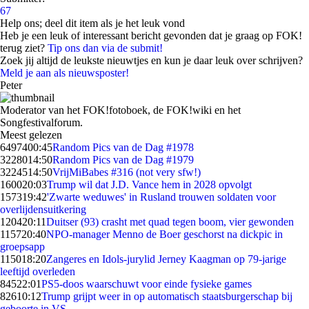
67
Help ons; deel dit item als je het leuk vond
Heb je een leuk of interessant bericht gevonden dat je graag op FOK!
terug ziet?
Tip ons dan via de submit!
Zoek jij altijd de leukste nieuwtjes en kun je daar leuk over schrijven?
Meld je aan als nieuwsposter!
Peter
Moderator van het FOK!fotoboek, de FOK!wiki en het
Songfestivalforum.
Meest gelezen
64974
00:45
Random Pics van de Dag #1978
32280
14:50
Random Pics van de Dag #1979
32245
14:50
VrijMiBabes #316 (not very sfw!)
1600
20:03
Trump wil dat J.D. Vance hem in 2028 opvolgt
1573
19:42
'Zwarte weduwes' in Rusland trouwen soldaten voor
overlijdensuitkering
1204
20:11
Duitser (93) crasht met quad tegen boom, vier gewonden
1157
20:40
NPO-manager Menno de Boer geschorst na dickpic in
groepsapp
1150
18:20
Zangeres en Idols-jurylid Jerney Kaagman op 79-jarige
leeftijd overleden
845
22:01
PS5-doos waarschuwt voor einde fysieke games
826
10:12
Trump grijpt weer in op automatisch staatsburgerschap bij
geboorte in VS