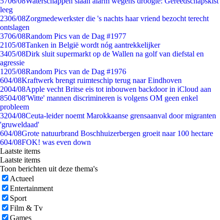
57
06/08
Waterschappen slaan alarm wegens droogte: Gereedschapskist
leeg
23
06/08
Zorgmedewerkster die 's nachts haar vriend bezocht terecht
ontslagen
37
06/08
Random Pics van de Dag #1977
21
05/08
Tanken in België wordt nóg aantrekkelijker
34
05/08
Dirk sluit supermarkt op de Wallen na golf van diefstal en
agressie
12
05/08
Random Pics van de Dag #1976
6
04/08
Kraftwerk brengt ruimteschip terug naar Eindhoven
20
04/08
Apple vecht Britse eis tot inbouwen backdoor in iCloud aan
85
04/08
'Witte' mannen discrimineren is volgens OM geen enkel
probleem
32
04/08
Ceuta-leider noemt Marokkaanse grensaanval door migranten
'gruweldaad'
6
04/08
Grote natuurbrand Boschhuizerbergen groeit naar 100 hectare
6
04/08
FOK! was even down
Laatste items
Laatste items
Toon berichten uit deze thema's
Actueel
Entertainment
Sport
Film & Tv
Games