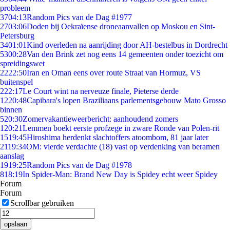
probleem
37
04:13
Random Pics van de Dag #1977
27
03:06
Doden bij Oekraïense droneaanvallen op Moskou en Sint-
Petersburg
34
01:01
Kind overleden na aanrijding door AH-bestelbus in Dordrecht
53
00:28
Van den Brink zet nog eens 14 gemeenten onder toezicht om
spreidingswet
22
22:50
Iran en Oman eens over route Straat van Hormuz, VS
buitenspel
2
22:17
Le Court wint na nerveuze finale, Pieterse derde
12
20:48
Capibara's lopen Braziliaans parlementsgebouw Mato Grosso
binnen
5
20:30
Zomervakantieweerbericht: aanhoudend zomers
1
20:21
Lemmen boekt eerste profzege in zware Ronde van Polen-rit
15
19:45
Hiroshima herdenkt slachtoffers atoombom, 81 jaar later
21
19:34
OM: vierde verdachte (18) vast op verdenking van beramen
aanslag
19
19:25
Random Pics van de Dag #1978
8
18:19
In Spider-Man: Brand New Day is Spidey echt weer Spidey
Forum
Forum
Scrollbar gebruiken
opslaan