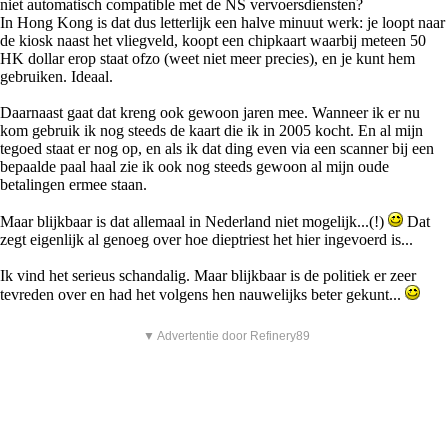
niet automatisch compatible met de NS vervoersdiensten?
In Hong Kong is dat dus letterlijk een halve minuut werk: je loopt naar
de kiosk naast het vliegveld, koopt een chipkaart waarbij meteen 50
HK dollar erop staat ofzo (weet niet meer precies), en je kunt hem
gebruiken. Ideaal.
Daarnaast gaat dat kreng ook gewoon jaren mee. Wanneer ik er nu
kom gebruik ik nog steeds de kaart die ik in 2005 kocht. En al mijn
tegoed staat er nog op, en als ik dat ding even via een scanner bij een
bepaalde paal haal zie ik ook nog steeds gewoon al mijn oude
betalingen ermee staan.
Maar blijkbaar is dat allemaal in Nederland niet mogelijk...(!)
Dat
zegt eigenlijk al genoeg over hoe dieptriest het hier ingevoerd is...
Ik vind het serieus schandalig. Maar blijkbaar is de politiek er zeer
tevreden over en had het volgens hen nauwelijks beter gekunt...
▼ Advertentie door Refinery89