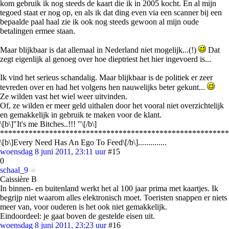
kom gebruik ik nog steeds de kaart die ik in 2005 kocht. En al mijn
tegoed staat er nog op, en als ik dat ding even via een scanner bij een
bepaalde paal haal zie ik ook nog steeds gewoon al mijn oude
betalingen ermee staan.
Maar blijkbaar is dat allemaal in Nederland niet mogelijk...(!)
Dat
zegt eigenlijk al genoeg over hoe dieptriest het hier ingevoerd is...
Ik vind het serieus schandalig. Maar blijkbaar is de politiek er zeer
tevreden over en had het volgens hen nauwelijks beter gekunt...
Ze wilden vast het wiel weer uitvinden.
Of, ze wilden er meer geld uithalen door het vooral niet overzichtelijk
en gemakkelijk in gebruik te maken voor de klant.
\[b\]"It's me Bitches..!!! "\[/b\]
********************************************************
\[b\]Every Need Has An Ego To Feed\[/b\]..............
woensdag 8 juni 2011, 23:11 uur
#15
0
schaal_9
Caissière B
In binnen- en buitenland werkt het al 100 jaar prima met kaartjes. Ik
begrijp niet waarom alles elektronisch moet. Toeristen snappen er niets
meer van, voor ouderen is het ook niet gemakkelijk.
Eindoordeel: je gaat boven de gestelde eisen uit.
woensdag 8 juni 2011, 23:23 uur
#16