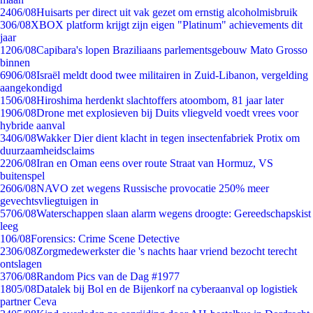
24
06/08
Huisarts per direct uit vak gezet om ernstig alcoholmisbruik
3
06/08
XBOX platform krijgt zijn eigen "Platinum" achievements dit
jaar
12
06/08
Capibara's lopen Braziliaans parlementsgebouw Mato Grosso
binnen
69
06/08
Israël meldt dood twee militairen in Zuid-Libanon, vergelding
aangekondigd
15
06/08
Hiroshima herdenkt slachtoffers atoombom, 81 jaar later
19
06/08
Drone met explosieven bij Duits vliegveld voedt vrees voor
hybride aanval
34
06/08
Wakker Dier dient klacht in tegen insectenfabriek Protix om
duurzaamheidsclaims
22
06/08
Iran en Oman eens over route Straat van Hormuz, VS
buitenspel
26
06/08
NAVO zet wegens Russische provocatie 250% meer
gevechtsvliegtuigen in
57
06/08
Waterschappen slaan alarm wegens droogte: Gereedschapskist
leeg
1
06/08
Forensics: Crime Scene Detective
23
06/08
Zorgmedewerkster die 's nachts haar vriend bezocht terecht
ontslagen
37
06/08
Random Pics van de Dag #1977
18
05/08
Datalek bij Bol en de Bijenkorf na cyberaanval op logistiek
partner Ceva