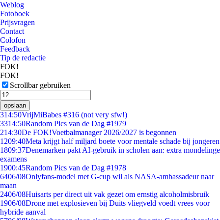
Weblog
Fotoboek
Prijsvragen
Contact
Colofon
Feedback
Tip de redactie
FOK!
FOK!
Scrollbar gebruiken
opslaan
3
14:50
VrijMiBabes #316 (not very sfw!)
33
14:50
Random Pics van de Dag #1979
2
14:30
De FOK!Voetbalmanager 2026/2027 is begonnen
12
09:40
Meta krijgt half miljard boete voor mentale schade bij jongeren
18
09:37
Denemarken pakt AI-gebruik in scholen aan: extra mondelinge
examens
19
00:45
Random Pics van de Dag #1978
64
06/08
Onlyfans-model met G-cup wil als NASA-ambassadeur naar
maan
24
06/08
Huisarts per direct uit vak gezet om ernstig alcoholmisbruik
19
06/08
Drone met explosieven bij Duits vliegveld voedt vrees voor
hybride aanval