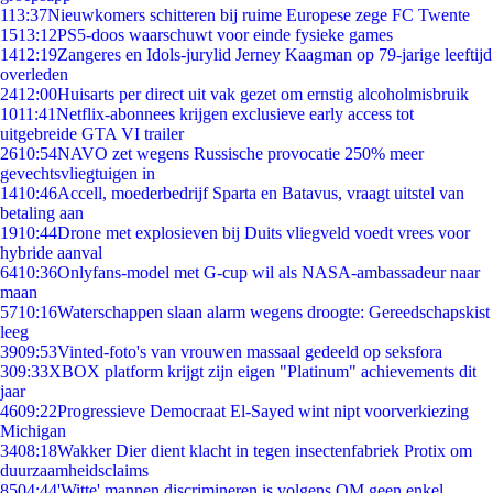
1
13:37
Nieuwkomers schitteren bij ruime Europese zege FC Twente
15
13:12
PS5-doos waarschuwt voor einde fysieke games
14
12:19
Zangeres en Idols-jurylid Jerney Kaagman op 79-jarige leeftijd
overleden
24
12:00
Huisarts per direct uit vak gezet om ernstig alcoholmisbruik
10
11:41
Netflix-abonnees krijgen exclusieve early access tot
uitgebreide GTA VI trailer
26
10:54
NAVO zet wegens Russische provocatie 250% meer
gevechtsvliegtuigen in
14
10:46
Accell, moederbedrijf Sparta en Batavus, vraagt uitstel van
betaling aan
19
10:44
Drone met explosieven bij Duits vliegveld voedt vrees voor
hybride aanval
64
10:36
Onlyfans-model met G-cup wil als NASA-ambassadeur naar
maan
57
10:16
Waterschappen slaan alarm wegens droogte: Gereedschapskist
leeg
39
09:53
Vinted-foto's van vrouwen massaal gedeeld op seksfora
3
09:33
XBOX platform krijgt zijn eigen "Platinum" achievements dit
jaar
46
09:22
Progressieve Democraat El-Sayed wint nipt voorverkiezing
Michigan
34
08:18
Wakker Dier dient klacht in tegen insectenfabriek Protix om
duurzaamheidsclaims
85
04:44
'Witte' mannen discrimineren is volgens OM geen enkel