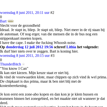
woensdag 8 juni 2011, 20:11 uur
#2
0
Bart
Slecht voor de gezondheid
Ideaal. Je stapt in, bliep. Je stapt uit, bliep. Niet meer in de rij staan bij
de automaat. Of nog erger, van die mensen die in de bus nog een
strippenkaart moeten kopen.
I have the cape. I make the fucking Whoosh noise.
Op
donderdag 12 juli 2012 19:56
schreef
Lithia
het volgende:
Ik durf hier niets over te zeggen. Bart is koning hier.
woensdag 8 juni 2011, 20:15 uur
#3
0
ThunderBitch
"You know I Can"
Ik kan niet kiezen. Mijn keuze staat er niet bij.
Ik vind de voorwaarden klote, maar chippen op zich vind ik wel prima.
De chipkaart is dus prima, maar ik ben niet blij met de
kostenberekening.
Je kon eerst een zone-abo kopen en dan kon je je klem bussen en
trammen binnen het zonegebied, en het maakte niet uit wanneer je dat
deed.