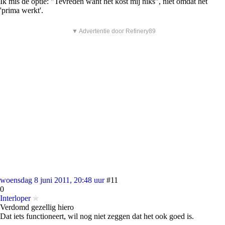
Ik mis de optie: "Tevreden want het kost mij niks", niet omdat het
'prima werkt'.
▼ Advertentie door Refinery89
woensdag 8 juni 2011, 20:48 uur
#11
0
Interloper
Verdomd gezellig hiero
Dat iets functioneert, wil nog niet zeggen dat het ook goed is.