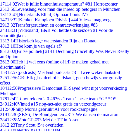
171
14:02
Wat is jullie binnenhuistemperatuur? #81 Horrorzomer
25
13:56
Levenslang voor man die inreed op betogers in München
131
13:47
[Nederlands Elftal] Op naar Louis IV?
147
13:32
[Keuken Kampioen Divisie] #44 Vitesse mag weg
29
13:32
Transfergeruchten en contractverlenging #83
243
13:31
[Videoland] B&B vol liefde 6de seizoen #1 voor de
vooruitkijkers
13
13:14
Historisch lage waterstanden Rijn en Donau
48
13:10
Hoe kom je van egels af?
85
13:02
[Britse politiek] #141 Declining Gracefully Was Never Really
an Option
26
13:00
Heb jij wel eens (online of irl) te maken gehad met
discriminatie?
153
12:57
[podcasts] Misdaad podcasts #3 - Twee weken taakstraf
225
12:56
GR: Elk glas alcohol is riskant, geen bewijs voor gunstig
effect
104
12:50
Progressieve Democraat El-Sayed wint nipt voorverkiezing
Michigan
178
12:42
Touwtrekken 2.0 #636 - Team 1 beste team *G* *O*
249
12:40
Vinted #15 nog-net-niet gratis en verzendgezeur
3
12:40
Philip Morris gebruikt AI voor rookcampagne
219
12:30
[SBS6] De Bondgenoten #317 We dansen de macaroni
284
12:28
MotoGP #93 Met de TT in Assen
18
12:23
Tony Scott (54) overleden
45
12:10
[Netflix #210] TUDUM