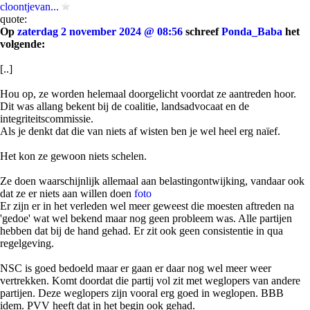
cloontjevan...
quote:
Op
zaterdag 2 november 2024 @ 08:56
schreef
Ponda_Baba
het
volgende:
[..]
Hou op, ze worden helemaal doorgelicht voordat ze aantreden hoor.
Dit was allang bekent bij de coalitie, landsadvocaat en de
integriteitscommissie.
Als je denkt dat die van niets af wisten ben je wel heel erg naïef.
Het kon ze gewoon niets schelen.
Ze doen waarschijnlijk allemaal aan belastingontwijking, vandaar ook
dat ze er niets aan willen doen
foto
Er zijn er in het verleden wel meer geweest die moesten aftreden na
'gedoe' wat wel bekend maar nog geen probleem was. Alle partijen
hebben dat bij de hand gehad. Er zit ook geen consistentie in qua
regelgeving.
NSC is goed bedoeld maar er gaan er daar nog wel meer weer
vertrekken. Komt doordat die partij vol zit met weglopers van andere
partijen. Deze weglopers zijn vooral erg goed in weglopen. BBB
idem. PVV heeft dat in het begin ook gehad.