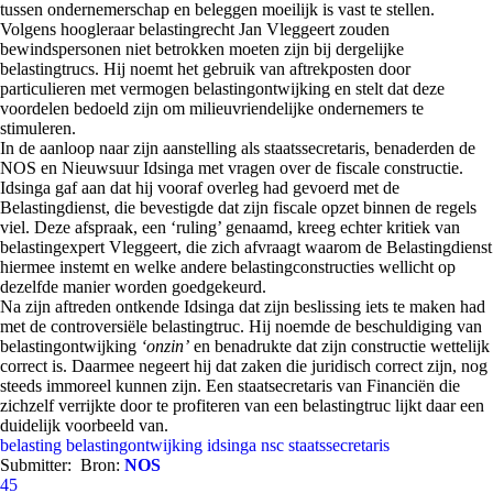
tussen ondernemerschap en beleggen moeilijk is vast te stellen.
Volgens hoogleraar belastingrecht Jan Vleggeert zouden
bewindspersonen niet betrokken moeten zijn bij dergelijke
belastingtrucs. Hij noemt het gebruik van aftrekposten door
particulieren met vermogen belastingontwijking en stelt dat deze
voordelen bedoeld zijn om milieuvriendelijke ondernemers te
stimuleren.
In de aanloop naar zijn aanstelling als staatssecretaris, benaderden de
NOS en Nieuwsuur Idsinga met vragen over de fiscale constructie.
Idsinga gaf aan dat hij vooraf overleg had gevoerd met de
Belastingdienst, die bevestigde dat zijn fiscale opzet binnen de regels
viel. Deze afspraak, een ‘ruling’ genaamd, kreeg echter kritiek van
belastingexpert Vleggeert, die zich afvraagt waarom de Belastingdienst
hiermee instemt en welke andere belastingconstructies wellicht op
dezelfde manier worden goedgekeurd.
Na zijn aftreden ontkende Idsinga dat zijn beslissing iets te maken had
met de controversiële belastingtruc. Hij noemde de beschuldiging van
belastingontwijking
‘onzin’
en benadrukte dat zijn constructie wettelijk
correct is. Daarmee negeert hij dat zaken die juridisch correct zijn, nog
steeds immoreel kunnen zijn. Een staatsecretaris van Financiën die
zichzelf verrijkte door te profiteren van een belastingtruc lijkt daar een
duidelijk voorbeeld van.
belasting
belastingontwijking
idsinga
nsc
staatssecretaris
Submitter:
Bron:
NOS
45