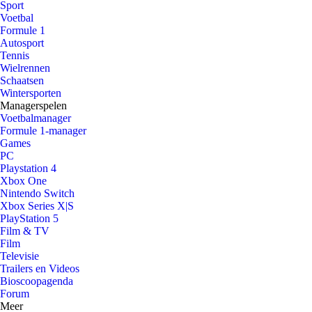
Sport
Voetbal
Formule 1
Autosport
Tennis
Wielrennen
Schaatsen
Wintersporten
Managerspelen
Voetbalmanager
Formule 1-manager
Games
PC
Playstation 4
Xbox One
Nintendo Switch
Xbox Series X|S
PlayStation 5
Film & TV
Film
Televisie
Trailers en Videos
Bioscoopagenda
Forum
Meer