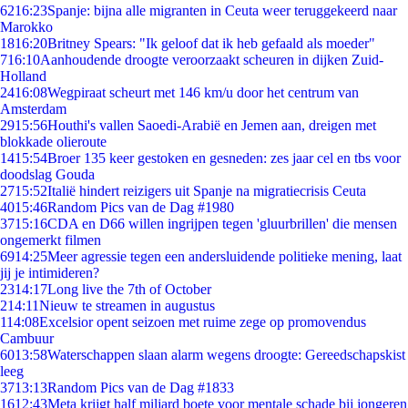
62
16:23
Spanje: bijna alle migranten in Ceuta weer teruggekeerd naar
Marokko
18
16:20
Britney Spears: "Ik geloof dat ik heb gefaald als moeder"
7
16:10
Aanhoudende droogte veroorzaakt scheuren in dijken Zuid-
Holland
24
16:08
Wegpiraat scheurt met 146 km/u door het centrum van
Amsterdam
29
15:56
Houthi's vallen Saoedi-Arabië en Jemen aan, dreigen met
blokkade olieroute
14
15:54
Broer 135 keer gestoken en gesneden: zes jaar cel en tbs voor
doodslag Gouda
27
15:52
Italië hindert reizigers uit Spanje na migratiecrisis Ceuta
40
15:46
Random Pics van de Dag #1980
37
15:16
CDA en D66 willen ingrijpen tegen 'gluurbrillen' die mensen
ongemerkt filmen
69
14:25
Meer agressie tegen een andersluidende politieke mening, laat
jij je intimideren?
23
14:17
Long live the 7th of October
2
14:11
Nieuw te streamen in augustus
1
14:08
Excelsior opent seizoen met ruime zege op promovendus
Cambuur
60
13:58
Waterschappen slaan alarm wegens droogte: Gereedschapskist
leeg
37
13:13
Random Pics van de Dag #1833
16
12:43
Meta krijgt half miljard boete voor mentale schade bij jongeren