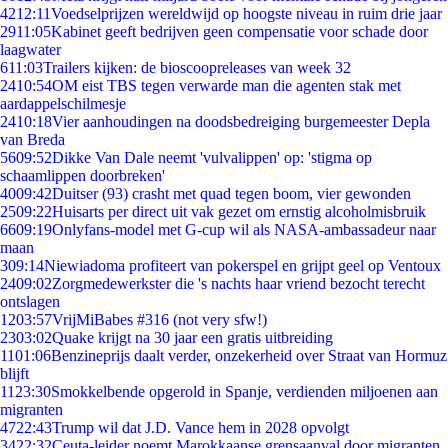
42
12:11
Voedselprijzen wereldwijd op hoogste niveau in ruim drie jaar
29
11:05
Kabinet geeft bedrijven geen compensatie voor schade door
laagwater
6
11:03
Trailers kijken: de bioscoopreleases van week 32
24
10:54
OM eist TBS tegen verwarde man die agenten stak met
aardappelschilmesje
24
10:18
Vier aanhoudingen na doodsbedreiging burgemeester Depla
van Breda
56
09:52
Dikke Van Dale neemt 'vulvalippen' op: 'stigma op
schaamlippen doorbreken'
40
09:42
Duitser (93) crasht met quad tegen boom, vier gewonden
25
09:22
Huisarts per direct uit vak gezet om ernstig alcoholmisbruik
66
09:19
Onlyfans-model met G-cup wil als NASA-ambassadeur naar
maan
3
09:14
Niewiadoma profiteert van pokerspel en grijpt geel op Ventoux
24
09:02
Zorgmedewerkster die 's nachts haar vriend bezocht terecht
ontslagen
12
03:57
VrijMiBabes #316 (not very sfw!)
23
03:02
Quake krijgt na 30 jaar een gratis uitbreiding
11
01:06
Benzineprijs daalt verder, onzekerheid over Straat van Hormuz
blijft
11
23:30
Smokkelbende opgerold in Spanje, verdienden miljoenen aan
migranten
47
22:43
Trump wil dat J.D. Vance hem in 2028 opvolgt
34
22:32
Ceuta-leider noemt Marokkaanse grensaanval door migranten