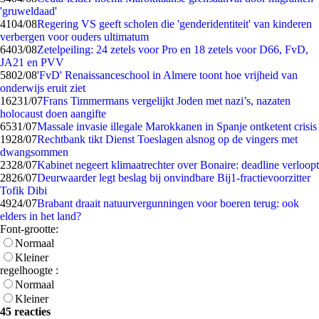
'gruweldaad'
41
04/08
Regering VS geeft scholen die 'genderidentiteit' van kinderen
verbergen voor ouders ultimatum
64
03/08
Zetelpeiling: 24 zetels voor Pro en 18 zetels voor D66, FvD,
JA21 en PVV
58
02/08
'FvD' Renaissanceschool in Almere toont hoe vrijheid van
onderwijs eruit ziet
162
31/07
Frans Timmermans vergelijkt Joden met nazi’s, nazaten
holocaust doen aangifte
65
31/07
Massale invasie illegale Marokkanen in Spanje ontketent crisis
19
28/07
Rechtbank tikt Dienst Toeslagen alsnog op de vingers met
dwangsommen
23
28/07
Kabinet negeert klimaatrechter over Bonaire: deadline verloopt
28
26/07
Deurwaarder legt beslag bij onvindbare Bij1-fractievoorzitter
Tofik Dibi
49
24/07
Brabant draait natuurvergunningen voor boeren terug: ook
elders in het land?
Font-grootte:
Normaal
Kleiner
regelhoogte :
Normaal
Kleiner
45 reacties