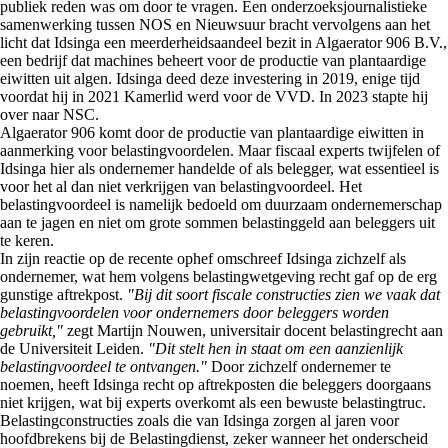
publiek reden was om door te vragen. Een onderzoeksjournalistieke
samenwerking tussen NOS en Nieuwsuur bracht vervolgens aan het
licht dat Idsinga een meerderheidsaandeel bezit in Algaerator 906 B.V.,
een bedrijf dat machines beheert voor de productie van plantaardige
eiwitten uit algen. Idsinga deed deze investering in 2019, enige tijd
voordat hij in 2021 Kamerlid werd voor de VVD. In 2023 stapte hij
over naar NSC.
Algaerator 906 komt door de productie van plantaardige eiwitten in
aanmerking voor belastingvoordelen. Maar fiscaal experts twijfelen of
Idsinga hier als ondernemer handelde of als belegger, wat essentieel is
voor het al dan niet verkrijgen van belastingvoordeel. Het
belastingvoordeel is namelijk bedoeld om duurzaam ondernemerschap
aan te jagen en niet om grote sommen belastinggeld aan beleggers uit
te keren.
In zijn reactie op de recente ophef omschreef Idsinga zichzelf als
ondernemer, wat hem volgens belastingwetgeving recht gaf op de erg
gunstige aftrekpost.
"Bij dit soort fiscale constructies zien we vaak dat
belastingvoordelen voor ondernemers door beleggers worden
gebruikt,"
zegt Martijn Nouwen, universitair docent belastingrecht aan
de Universiteit Leiden.
"Dit stelt hen in staat om een aanzienlijk
belastingvoordeel te ontvangen."
Door zichzelf ondernemer te
noemen, heeft Idsinga recht op aftrekposten die beleggers doorgaans
niet krijgen, wat bij experts overkomt als een bewuste belastingtruc.
Belastingconstructies zoals die van Idsinga zorgen al jaren voor
hoofdbrekens bij de Belastingdienst, zeker wanneer het onderscheid