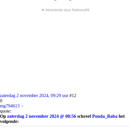
▼ Advertentie door Refinery89
zaterdag 2 november 2024, 09:29 uur
#12
0
mg794613
quote:
Op
zaterdag 2 november 2024 @ 08:56
schreef
Ponda_Baba
het
volgende: