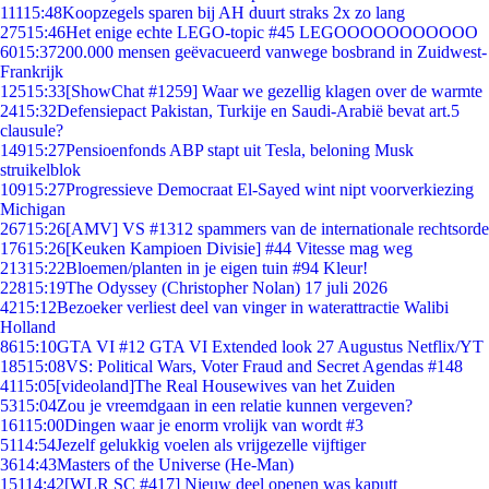
111
15:48
Koopzegels sparen bij AH duurt straks 2x zo lang
275
15:46
Het enige echte LEGO-topic #45 LEGOOOOOOOOOOO
60
15:37
200.000 mensen geëvacueerd vanwege bosbrand in Zuidwest-
Frankrijk
125
15:33
[ShowChat #1259] Waar we gezellig klagen over de warmte
24
15:32
Defensiepact Pakistan, Turkije en Saudi-Arabië bevat art.5
clausule?
149
15:27
Pensioenfonds ABP stapt uit Tesla, beloning Musk
struikelblok
109
15:27
Progressieve Democraat El-Sayed wint nipt voorverkiezing
Michigan
267
15:26
[AMV] VS #1312 spammers van de internationale rechtsorde
176
15:26
[Keuken Kampioen Divisie] #44 Vitesse mag weg
213
15:22
Bloemen/planten in je eigen tuin #94 Kleur!
228
15:19
The Odyssey (Christopher Nolan) 17 juli 2026
42
15:12
Bezoeker verliest deel van vinger in waterattractie Walibi
Holland
86
15:10
GTA VI #12 GTA VI Extended look 27 Augustus Netflix/YT
185
15:08
VS: Political Wars, Voter Fraud and Secret Agendas #148
41
15:05
[videoland]The Real Housewives van het Zuiden
53
15:04
Zou je vreemdgaan in een relatie kunnen vergeven?
161
15:00
Dingen waar je enorm vrolijk van wordt #3
51
14:54
Jezelf gelukkig voelen als vrijgezelle vijftiger
36
14:43
Masters of the Universe (He-Man)
151
14:42
[WLR SC #417] Nieuw deel openen was kaputt