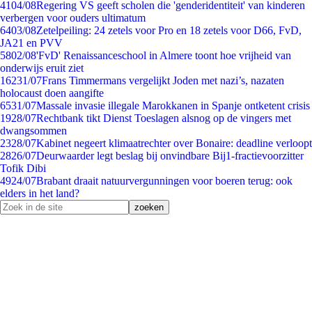
41
04/08
Regering VS geeft scholen die 'genderidentiteit' van kinderen
verbergen voor ouders ultimatum
64
03/08
Zetelpeiling: 24 zetels voor Pro en 18 zetels voor D66, FvD,
JA21 en PVV
58
02/08
'FvD' Renaissanceschool in Almere toont hoe vrijheid van
onderwijs eruit ziet
162
31/07
Frans Timmermans vergelijkt Joden met nazi’s, nazaten
holocaust doen aangifte
65
31/07
Massale invasie illegale Marokkanen in Spanje ontketent crisis
19
28/07
Rechtbank tikt Dienst Toeslagen alsnog op de vingers met
dwangsommen
23
28/07
Kabinet negeert klimaatrechter over Bonaire: deadline verloopt
28
26/07
Deurwaarder legt beslag bij onvindbare Bij1-fractievoorzitter
Tofik Dibi
49
24/07
Brabant draait natuurvergunningen voor boeren terug: ook
elders in het land?