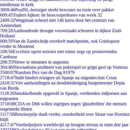
misdienaar in kerk
38
09:46
PostNL-bezorger steekt bewoner na ruzie over pakket
6
09:45
Trailers kijken: de bioscoopreleases van week 32
24
09:32
Wegpiraat scheurt met 146 km/u door het centrum van
Amsterdam
7
09:28
Aanhoudende droogte veroorzaakt scheuren in dijken Zuid-
Holland
0
08:59
Van de Zandschulp overleeft matchpoints, ook Griekspoor
verder in Montreal
1
08:56
Excelsior opent seizoen met ruime zege op promovendus
Cambuur
2
08:35
Nieuw te streamen in augustus
3
04:46
Niewiadoma profiteert van pokerspel en grijpt geel op Ventoux
35
00:07
Random Pics van de Dag #1979
27
18:47
Italië hindert reizigers uit Spanje na migratiecrisis Ceuta
24
18:31
Vier aanhoudingen na doodsbedreiging burgemeester Depla
van Breda
11
18:26
Smokkelbende opgerold in Spanje, verdienden miljoenen aan
migranten
37
18:08
CDA en D66 willen ingrijpen tegen 'gluurbrillen' die mensen
ongemerkt filmen
11
17:56
Benzineprijs daalt verder, onzekerheid over Straat van Hormuz
blijft
42
17:47
Voedselprijzen wereldwijd op hoogste niveau in ruim drie jaar
23
07/08
Quake krijgt na 30 jaar een gratis uitbreiding