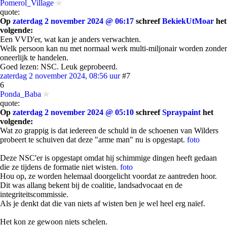
Pomerol_Village
quote:
Op
zaterdag 2 november 2024 @ 06:17
schreef
BekiekUtMoar
het
volgende:
Een VVD'er, wat kan je anders verwachten.
Welk persoon kan nu met normaal werk multi-miljonair worden zonder
oneerlijk te handelen.
Goed lezen: NSC. Leuk geprobeerd.
zaterdag 2 november 2024, 08:56 uur
#7
6
Ponda_Baba
quote:
Op
zaterdag 2 november 2024 @ 05:10
schreef
Spraypaint
het
volgende:
Wat zo grappig is dat iedereen de schuld in de schoenen van Wilders
probeert te schuiven dat deze "arme man" nu is opgestapt.
foto
Deze NSC'er is opgestapt omdat hij schimmige dingen heeft gedaan
die ze tijdens de formatie niet wisten.
foto
Hou op, ze worden helemaal doorgelicht voordat ze aantreden hoor.
Dit was allang bekent bij de coalitie, landsadvocaat en de
integriteitscommissie.
Als je denkt dat die van niets af wisten ben je wel heel erg naïef.
Het kon ze gewoon niets schelen.