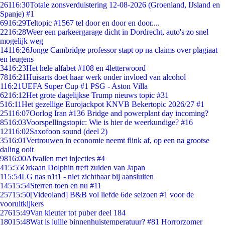
261
16:30
Totale zonsverduistering 12-08-2026 (Groenland, IJsland en
Spanje) #1
69
16:29
Teltopic #1567 tel door en door en door....
22
16:28
Weer een parkeergarage dicht in Dordrecht, auto's zo snel
mogelijk weg
141
16:26
Jonge Cambridge professor stapt op na claims over plagiaat
en leugens
34
16:23
Het hele alfabet #108 en 4letterwoord
78
16:21
Huisarts doet haar werk onder invloed van alcohol
1
16:21
UEFA Super Cup #1 PSG - Aston Villa
62
16:12
Het grote dagelijkse Trump nieuws topic #31
5
16:11
Het gezellige Eurojackpot KNVB Bekertopic 2026/27 #1
251
16:07
Oorlog Iran #136 Bridge and powerplant day incoming?
85
16:03
Voorspellingstopic: Wie is hier de weerkundige? #16
121
16:02
Saxofoon sound (deel 2)
35
16:01
Vertrouwen in economie neemt flink af, op een na grootse
daling ooit
98
16:00
Afvallen met injecties #4
4
15:55
Orkaan Dolphin treft zuiden van Japan
1
15:54
LG nas n1t1 - niet zichtbaar bij aansluiten
145
15:54
Sterren toen en nu #11
257
15:50
[Videoland] B&B vol liefde 6de seizoen #1 voor de
vooruitkijkers
276
15:49
Van kleuter tot puber deel 184
180
15:48
Wat is jullie binnenhuistemperatuur? #81 Horrorzomer