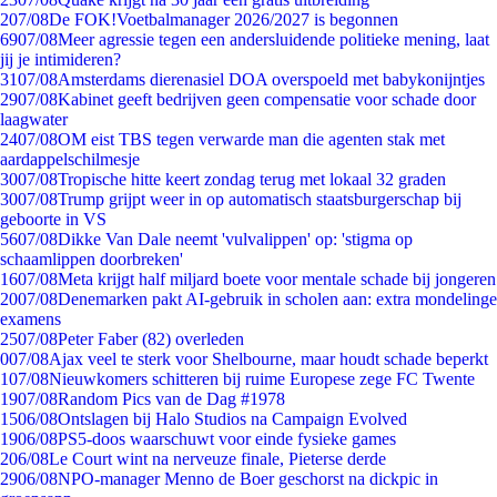
2
07/08
De FOK!Voetbalmanager 2026/2027 is begonnen
69
07/08
Meer agressie tegen een andersluidende politieke mening, laat
jij je intimideren?
31
07/08
Amsterdams dierenasiel DOA overspoeld met babykonijntjes
29
07/08
Kabinet geeft bedrijven geen compensatie voor schade door
laagwater
24
07/08
OM eist TBS tegen verwarde man die agenten stak met
aardappelschilmesje
30
07/08
Tropische hitte keert zondag terug met lokaal 32 graden
30
07/08
Trump grijpt weer in op automatisch staatsburgerschap bij
geboorte in VS
56
07/08
Dikke Van Dale neemt 'vulvalippen' op: 'stigma op
schaamlippen doorbreken'
16
07/08
Meta krijgt half miljard boete voor mentale schade bij jongeren
20
07/08
Denemarken pakt AI-gebruik in scholen aan: extra mondelinge
examens
25
07/08
Peter Faber (82) overleden
0
07/08
Ajax veel te sterk voor Shelbourne, maar houdt schade beperkt
1
07/08
Nieuwkomers schitteren bij ruime Europese zege FC Twente
19
07/08
Random Pics van de Dag #1978
15
06/08
Ontslagen bij Halo Studios na Campaign Evolved
19
06/08
PS5-doos waarschuwt voor einde fysieke games
2
06/08
Le Court wint na nerveuze finale, Pieterse derde
29
06/08
NPO-manager Menno de Boer geschorst na dickpic in