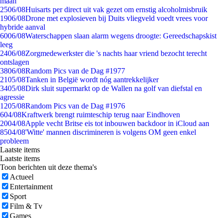
maan
25
06/08
Huisarts per direct uit vak gezet om ernstig alcoholmisbruik
19
06/08
Drone met explosieven bij Duits vliegveld voedt vrees voor
hybride aanval
60
06/08
Waterschappen slaan alarm wegens droogte: Gereedschapskist
leeg
24
06/08
Zorgmedewerkster die 's nachts haar vriend bezocht terecht
ontslagen
38
06/08
Random Pics van de Dag #1977
21
05/08
Tanken in België wordt nóg aantrekkelijker
34
05/08
Dirk sluit supermarkt op de Wallen na golf van diefstal en
agressie
12
05/08
Random Pics van de Dag #1976
6
04/08
Kraftwerk brengt ruimteschip terug naar Eindhoven
20
04/08
Apple vecht Britse eis tot inbouwen backdoor in iCloud aan
85
04/08
'Witte' mannen discrimineren is volgens OM geen enkel
probleem
Laatste items
Laatste items
Toon berichten uit deze thema's
Actueel
Entertainment
Sport
Film & Tv
Games