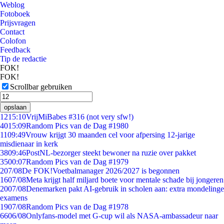
Weblog
Fotoboek
Prijsvragen
Contact
Colofon
Feedback
Tip de redactie
FOK!
FOK!
Scrollbar gebruiken
opslaan
12
15:10
VrijMiBabes #316 (not very sfw!)
40
15:09
Random Pics van de Dag #1980
11
09:49
Vrouw krijgt 30 maanden cel voor afpersing 12-jarige
misdienaar in kerk
38
09:46
PostNL-bezorger steekt bewoner na ruzie over pakket
35
00:07
Random Pics van de Dag #1979
2
07/08
De FOK!Voetbalmanager 2026/2027 is begonnen
16
07/08
Meta krijgt half miljard boete voor mentale schade bij jongeren
20
07/08
Denemarken pakt AI-gebruik in scholen aan: extra mondelinge
examens
19
07/08
Random Pics van de Dag #1978
66
06/08
Onlyfans-model met G-cup wil als NASA-ambassadeur naar