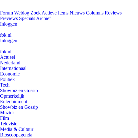
Forum
Weblog
Zoek
Actieve Items
Nieuws
Columns
Reviews
Previews
Specials
Archief
Inloggen
fok.nl
Inloggen
fok.nl
Actueel
Nederland
Internationaal
Economie
Politiek
Tech
Showbiz en Gossip
Opmerkelijk
Entertainment
Showbiz en Gossip
Muziek
Film
Televisie
Media & Cultuur
Bioscoopagenda