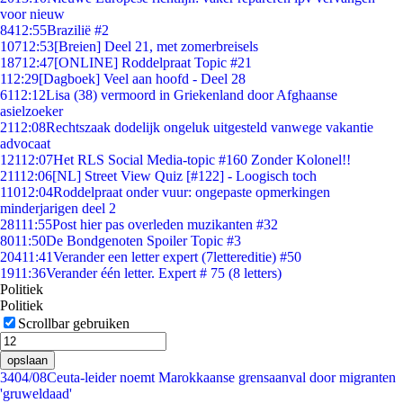
voor nieuw
84
12:55
Brazilië #2
107
12:53
[Breien] Deel 21, met zomerbreisels
187
12:47
[ONLINE] Roddelpraat Topic #21
1
12:29
[Dagboek] Veel aan hoofd - Deel 28
61
12:12
Lisa (38) vermoord in Griekenland door Afghaanse
asielzoeker
21
12:08
Rechtszaak dodelijk ongeluk uitgesteld vanwege vakantie
advocaat
121
12:07
Het RLS Social Media-topic #160 Zonder Kolonel!!
211
12:06
[NL] Street View Quiz [#122] - Loogisch toch
110
12:04
Roddelpraat onder vuur: ongepaste opmerkingen
minderjarigen deel 2
281
11:55
Post hier pas overleden muzikanten #32
80
11:50
De Bondgenoten Spoiler Topic #3
204
11:41
Verander een letter expert (7lettereditie) #50
19
11:36
Verander één letter. Expert # 75 (8 letters)
Politiek
Politiek
Scrollbar gebruiken
opslaan
34
04/08
Ceuta-leider noemt Marokkaanse grensaanval door migranten
'gruweldaad'