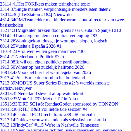
231
14:41
Het FOK!kers maken teringherrie topic
33
14:37
Single mannen verplichtsingle moeders laten daten?
180
14:36
[PlayStation #184] Nieuw deel
46
14:34
OM-Teamleider met kinderporno is oud-directeur van twee
basisscholen
152
14:31
Migranten breken door grens naar Ceuta in Spanje,l #10
31
14:29
Transfergeruchten en contractverlenging #83
73
14:26
Woningtekort: dus ga je woningen slopen, logisch
80
14:25
Vuelta a España 2026 #1
110
14:23
Vrouwen willen geen man meer #30
86
14:21
Nederlandse Politiek #725
17
14:08
Ik wil een eigen politieke partij oprichten
19
13:50
Winter op het zuidelijk halfrond 2026
168
13:43
Voorspel hier het warmtegetal van 2026
29
13:41
Prijs Bar le duc rood in het buitenland
72
13:39
MODUS Super Series Darts #2: 's werelds mooiste
dartskweekvijver
230
13:35
Nederland stevent af op watertekort
285
13:35
MotoGP #93 Met de TT in Assen
135
13:33
[DRT SC] #6: RendacGoden sponsored by TONZON
194
13:30
[RTL] B&B vol liefde 6de seizoen #4
18
13:14
Centraal FC Utrecht topic #88 - #CorreiaIn
32
13:14
Dakloze vrouw maanden als seksslavin misbruikt
76
13:13
[IndyCar] #115 We're in Nashville Tennessee
20
13:10
Nieuwe Europese richtlijn: vaker repareren ipv vervangen