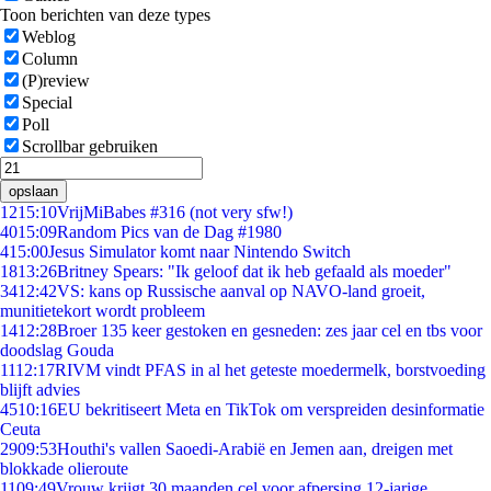
Toon berichten van deze types
Weblog
Column
(P)review
Special
Poll
Scrollbar gebruiken
opslaan
12
15:10
VrijMiBabes #316 (not very sfw!)
40
15:09
Random Pics van de Dag #1980
4
15:00
Jesus Simulator komt naar Nintendo Switch
18
13:26
Britney Spears: "Ik geloof dat ik heb gefaald als moeder"
34
12:42
VS: kans op Russische aanval op NAVO-land groeit,
munitietekort wordt probleem
14
12:28
Broer 135 keer gestoken en gesneden: zes jaar cel en tbs voor
doodslag Gouda
11
12:17
RIVM vindt PFAS in al het geteste moedermelk, borstvoeding
blijft advies
45
10:16
EU bekritiseert Meta en TikTok om verspreiden desinformatie
Ceuta
29
09:53
Houthi's vallen Saoedi-Arabië en Jemen aan, dreigen met
blokkade olieroute
11
09:49
Vrouw krijgt 30 maanden cel voor afpersing 12-jarige