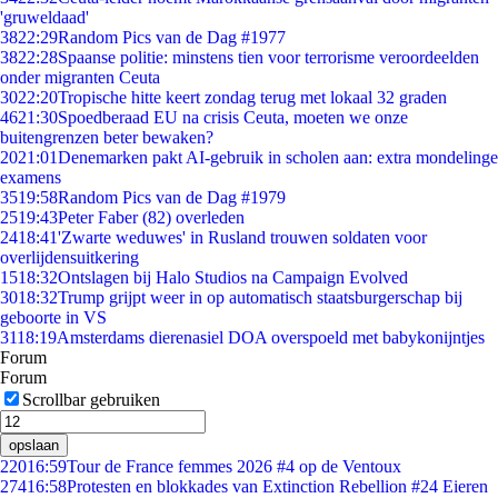
'gruweldaad'
38
22:29
Random Pics van de Dag #1977
38
22:28
Spaanse politie: minstens tien voor terrorisme veroordeelden
onder migranten Ceuta
30
22:20
Tropische hitte keert zondag terug met lokaal 32 graden
46
21:30
Spoedberaad EU na crisis Ceuta, moeten we onze
buitengrenzen beter bewaken?
20
21:01
Denemarken pakt AI-gebruik in scholen aan: extra mondelinge
examens
35
19:58
Random Pics van de Dag #1979
25
19:43
Peter Faber (82) overleden
24
18:41
'Zwarte weduwes' in Rusland trouwen soldaten voor
overlijdensuitkering
15
18:32
Ontslagen bij Halo Studios na Campaign Evolved
30
18:32
Trump grijpt weer in op automatisch staatsburgerschap bij
geboorte in VS
31
18:19
Amsterdams dierenasiel DOA overspoeld met babykonijntjes
Forum
Forum
Scrollbar gebruiken
opslaan
220
16:59
Tour de France femmes 2026 #4 op de Ventoux
274
16:58
Protesten en blokkades van Extinction Rebellion #24 Eieren