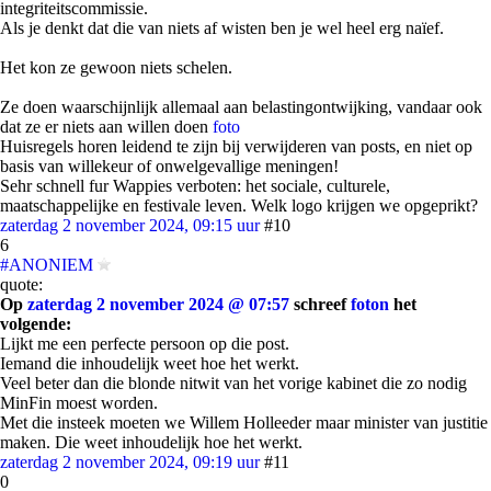
integriteitscommissie.
Als je denkt dat die van niets af wisten ben je wel heel erg naïef.
Het kon ze gewoon niets schelen.
Ze doen waarschijnlijk allemaal aan belastingontwijking, vandaar ook
dat ze er niets aan willen doen
foto
Huisregels horen leidend te zijn bij verwijderen van posts, en niet op
basis van willekeur of onwelgevallige meningen!
Sehr schnell fur Wappies verboten: het sociale, culturele,
maatschappelijke en festivale leven. Welk logo krijgen we opgeprikt?
zaterdag 2 november 2024, 09:15 uur
#10
6
#ANONIEM
quote:
Op
zaterdag 2 november 2024 @ 07:57
schreef
foton
het
volgende:
Lijkt me een perfecte persoon op die post.
Iemand die inhoudelijk weet hoe het werkt.
Veel beter dan die blonde nitwit van het vorige kabinet die zo nodig
MinFin moest worden.
Met die insteek moeten we Willem Holleeder maar minister van justitie
maken. Die weet inhoudelijk hoe het werkt.
zaterdag 2 november 2024, 09:19 uur
#11
0