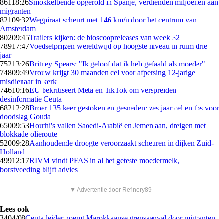
861
18:26
Smokkelbende opgerold in Spanje, verdienden miljoenen aan
migranten
821
09:32
Wegpiraat scheurt met 146 km/u door het centrum van
Amsterdam
802
09:45
Trailers kijken: de bioscoopreleases van week 32
789
17:47
Voedselprijzen wereldwijd op hoogste niveau in ruim drie
jaar
752
13:26
Britney Spears: "Ik geloof dat ik heb gefaald als moeder"
748
09:49
Vrouw krijgt 30 maanden cel voor afpersing 12-jarige
misdienaar in kerk
746
10:16
EU bekritiseert Meta en TikTok om verspreiden
desinformatie Ceuta
682
12:28
Broer 135 keer gestoken en gesneden: zes jaar cel en tbs voor
doodslag Gouda
650
09:53
Houthi's vallen Saoedi-Arabië en Jemen aan, dreigen met
blokkade olieroute
520
09:28
Aanhoudende droogte veroorzaakt scheuren in dijken Zuid-
Holland
499
12:17
RIVM vindt PFAS in al het geteste moedermelk,
borstvoeding blijft advies
▼ Advertentie door Refinery89
Lees ook
34
04/08
Ceuta-leider noemt Marokkaanse grensaanval door migranten