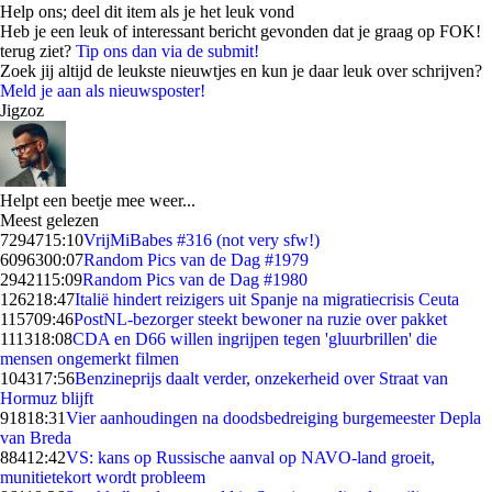
Help ons; deel dit item als je het leuk vond
Heb je een leuk of interessant bericht gevonden dat je graag op FOK!
terug ziet?
Tip ons dan via de submit!
Zoek jij altijd de leukste nieuwtjes en kun je daar leuk over schrijven?
Meld je aan als nieuwsposter!
Jigzoz
Helpt een beetje mee weer...
Meest gelezen
72947
15:10
VrijMiBabes #316 (not very sfw!)
60963
00:07
Random Pics van de Dag #1979
29421
15:09
Random Pics van de Dag #1980
1262
18:47
Italië hindert reizigers uit Spanje na migratiecrisis Ceuta
1157
09:46
PostNL-bezorger steekt bewoner na ruzie over pakket
1113
18:08
CDA en D66 willen ingrijpen tegen 'gluurbrillen' die
mensen ongemerkt filmen
1043
17:56
Benzineprijs daalt verder, onzekerheid over Straat van
Hormuz blijft
918
18:31
Vier aanhoudingen na doodsbedreiging burgemeester Depla
van Breda
884
12:42
VS: kans op Russische aanval op NAVO-land groeit,
munitietekort wordt probleem