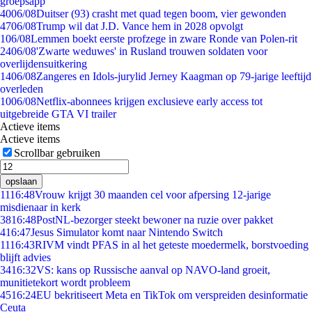
groepsapp
40
06/08
Duitser (93) crasht met quad tegen boom, vier gewonden
47
06/08
Trump wil dat J.D. Vance hem in 2028 opvolgt
1
06/08
Lemmen boekt eerste profzege in zware Ronde van Polen-rit
24
06/08
'Zwarte weduwes' in Rusland trouwen soldaten voor
overlijdensuitkering
14
06/08
Zangeres en Idols-jurylid Jerney Kaagman op 79-jarige leeftijd
overleden
10
06/08
Netflix-abonnees krijgen exclusieve early access tot
uitgebreide GTA VI trailer
Actieve items
Actieve items
Scrollbar gebruiken
opslaan
11
16:48
Vrouw krijgt 30 maanden cel voor afpersing 12-jarige
misdienaar in kerk
38
16:48
PostNL-bezorger steekt bewoner na ruzie over pakket
4
16:47
Jesus Simulator komt naar Nintendo Switch
11
16:43
RIVM vindt PFAS in al het geteste moedermelk, borstvoeding
blijft advies
34
16:32
VS: kans op Russische aanval op NAVO-land groeit,
munitietekort wordt probleem
45
16:24
EU bekritiseert Meta en TikTok om verspreiden desinformatie
Ceuta