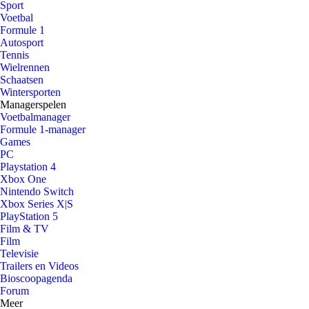
Sport
Voetbal
Formule 1
Autosport
Tennis
Wielrennen
Schaatsen
Wintersporten
Managerspelen
Voetbalmanager
Formule 1-manager
Games
PC
Playstation 4
Xbox One
Nintendo Switch
Xbox Series X|S
PlayStation 5
Film & TV
Film
Televisie
Trailers en Videos
Bioscoopagenda
Forum
Meer