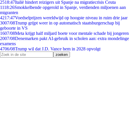
25
18:47
Italië hindert reizigers uit Spanje na migratiecrisis Ceuta
11
18:26
Smokkelbende opgerold in Spanje, verdienden miljoenen aan
migranten
42
17:47
Voedselprijzen wereldwijd op hoogste niveau in ruim drie jaar
30
07/08
Trump grijpt weer in op automatisch staatsburgerschap bij
geboorte in VS
16
07/08
Meta krijgt half miljard boete voor mentale schade bij jongeren
20
07/08
Denemarken pakt AI-gebruik in scholen aan: extra mondelinge
examens
47
06/08
Trump wil dat J.D. Vance hem in 2028 opvolgt