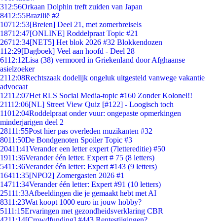
3
12:56
Orkaan Dolphin treft zuiden van Japan
84
12:55
Brazilië #2
107
12:53
[Breien] Deel 21, met zomerbreisels
187
12:47
[ONLINE] Roddelpraat Topic #21
267
12:34
[NET5] Het blok 2026 #32 Blokkendozen
1
12:29
[Dagboek] Veel aan hoofd - Deel 28
61
12:12
Lisa (38) vermoord in Griekenland door Afghaanse
asielzoeker
21
12:08
Rechtszaak dodelijk ongeluk uitgesteld vanwege vakantie
advocaat
121
12:07
Het RLS Social Media-topic #160 Zonder Kolonel!!
211
12:06
[NL] Street View Quiz [#122] - Loogisch toch
110
12:04
Roddelpraat onder vuur: ongepaste opmerkingen
minderjarigen deel 2
281
11:55
Post hier pas overleden muzikanten #32
80
11:50
De Bondgenoten Spoiler Topic #3
204
11:41
Verander een letter expert (7lettereditie) #50
19
11:36
Verander één letter. Expert # 75 (8 letters)
54
11:36
Verander één letter: Expert #143 (9 letters)
164
11:35
[NPO2] Zomergasten 2026 #1
147
11:34
Verander één letter: Expert #91 (10 letters)
251
11:33
Afbeeldingen die je gemaakt hebt met AI
83
11:23
Wat koopt 1000 euro in jouw hobby?
51
11:15
Ervaringen met gezondheidsverklaring CBR
42
11:14
[Crowdfunding] #443 Rentestijgingen?