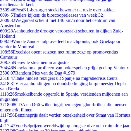
misdienaar in kerk
35
09:46
PostNL-bezorger steekt bewoner na ruzie over pakket
6
09:45
Trailers kijken: de bioscoopreleases van week 32
20
09:32
Wegpiraat scheurt met 146 km/u door het centrum van
Amsterdam
6
09:28
Aanhoudende droogte veroorzaakt scheuren in dijken Zuid-
Holland
0
08:59
Van de Zandschulp overleeft matchpoints, ook Griekspoor
verder in Montreal
1
08:56
Excelsior opent seizoen met ruime zege op promovendus
Cambuur
2
08:35
Nieuw te streamen in augustus
3
04:46
Niewiadoma profiteert van pokerspel en grijpt geel op Ventoux
35
00:07
Random Pics van de Dag #1979
25
18:47
Italië hindert reizigers uit Spanje na migratiecrisis Ceuta
24
18:31
Vier aanhoudingen na doodsbedreiging burgemeester Depla
van Breda
11
18:26
Smokkelbende opgerold in Spanje, verdienden miljoenen aan
migranten
37
18:08
CDA en D66 willen ingrijpen tegen 'gluurbrillen' die mensen
ongemerkt filmen
11
17:56
Benzineprijs daalt verder, onzekerheid over Straat van Hormuz
blijft
42
17:47
Voedselprijzen wereldwijd op hoogste niveau in ruim drie jaar
23
07/08
Quake krijgt na 30 jaar een gratis uitbreiding