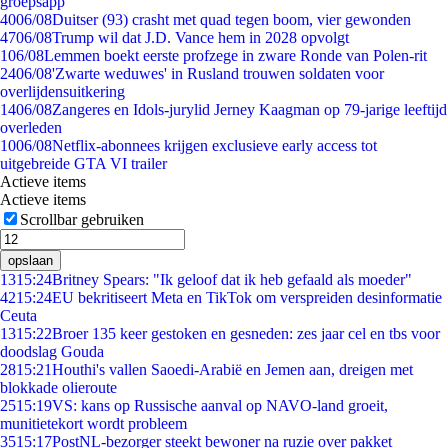
groepsapp
40
06/08
Duitser (93) crasht met quad tegen boom, vier gewonden
47
06/08
Trump wil dat J.D. Vance hem in 2028 opvolgt
1
06/08
Lemmen boekt eerste profzege in zware Ronde van Polen-rit
24
06/08
'Zwarte weduwes' in Rusland trouwen soldaten voor
overlijdensuitkering
14
06/08
Zangeres en Idols-jurylid Jerney Kaagman op 79-jarige leeftijd
overleden
10
06/08
Netflix-abonnees krijgen exclusieve early access tot
uitgebreide GTA VI trailer
Actieve items
Actieve items
Scrollbar gebruiken
opslaan
13
15:24
Britney Spears: "Ik geloof dat ik heb gefaald als moeder"
42
15:24
EU bekritiseert Meta en TikTok om verspreiden desinformatie
Ceuta
13
15:22
Broer 135 keer gestoken en gesneden: zes jaar cel en tbs voor
doodslag Gouda
28
15:21
Houthi's vallen Saoedi-Arabië en Jemen aan, dreigen met
blokkade olieroute
25
15:19
VS: kans op Russische aanval op NAVO-land groeit,
munitietekort wordt probleem
35
15:17
PostNL-bezorger steekt bewoner na ruzie over pakket