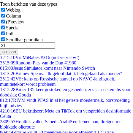
Toon berichten van deze types
Weblog
Column
(P)review
Special
Poll
Scrollbar gebruiken
opslaan
12
15:10
VrijMiBabes #316 (not very sfw!)
35
15:09
Random Pics van de Dag #1980
0
15:00
Jesus Simulator komt naar Nintendo Switch
13
13:26
Britney Spears: "Ik geloof dat ik heb gefaald als moeder"
25
12:42
VS: kans op Russische aanval op NAVO-land groeit,
munitietekort wordt probleem
13
12:28
Broer 135 keer gestoken en gesneden: zes jaar cel en tbs voor
doodslag Gouda
8
12:17
RIVM vindt PFAS in al het geteste moedermelk, borstvoeding
blijft advies
42
10:16
EU bekritiseert Meta en TikTok om verspreiden desinformatie
Ceuta
28
09:53
Houthi's vallen Saoedi-Arabië en Jemen aan, dreigen met
blokkade olieroute
8
09:49
Vrouw krijgt 30 maanden cel voor afpersing 12-jarige