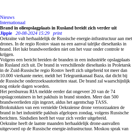
Nieuws
Internationaal
Brand in olieopslagplaats in Rusland breidt zich verder uit
Jippie
20-08-2024 15:29
print
Oekraïne valt herhaaldelijk de Russische energie-infrastructuur aan met
drones. In de regio Rostov staan na een aanval talrijke dieseltanks in
brand. Het lukt brandweerlieden niet om het vuur onder controle te
krijgen.
Volgens een bericht breiden de branden in een industriële opslagplaats
in Rusland zich uit. De brand in verschillende dieseltanks in Proletarsk
in de Zuid-Russische regio Rostov heeft zich uitgebreid tot meer dan
10.000 vierkante meter, meldt het Telegramkanaal Baza, dat dicht bij
de Russische onderzoeksautoriteiten staat. De brand zal waarschijnlijk
nog enkele dagen woeden.
Het persbureau RIA meldde eerder dat ongeveer 20 van de 74
opslagcontainers in het pakhuis in brand stonden. Meer dan 500
brandweerlieden zijn ingezet, aldus het agentschap TASS.
Brokstukken van een vernielde Oekraïense drone veroorzaakten de
brand in het industriële pakhuis afgelopen zondag, volgens Russische
berichten. Sindsdien heeft het vuur zich verder uitgebreid.
Oekraïne heeft de laatste maanden herhaaldelijk drone-aanvallen
uitgevoerd op de Russische energie-infrastructuur. Moskou sprak van