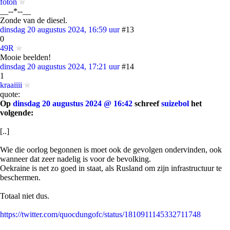
foton
__--*--__
Zonde van de diesel.
dinsdag 20 augustus 2024, 16:59 uur
#13
0
49R
Mooie beelden!
dinsdag 20 augustus 2024, 17:21 uur
#14
1
kraaiiii
quote:
Op
dinsdag 20 augustus 2024 @ 16:42
schreef
suizebol
het
volgende:
[..]
Wie die oorlog begonnen is moet ook de gevolgen ondervinden, ook
wanneer dat zeer nadelig is voor de bevolking.
Oekraine is net zo goed in staat, als Rusland om zijn infrastructuur te
beschermen.
Totaal niet dus.
https://twitter.com/quocdungofc/status/1810911145332711748