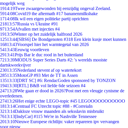
mogelijk weg
19
14:19
Twee zwaargewonden bij eenzijdig ongeval Zeeland.
59
14:08
Covid19 the aftermath #17 bananenmilkshake
17
14:08
Ik wil een eigen politieke partij oprichten
218
13:57
Russia vs Ukraine #91
97
13:54
Afvallen met injecties #4
19
13:50
Winter op het zuidelijk halfrond 2026
125
13:44
[SBS6] De Bondgenoten #318 Een klein kusje moet kunnen
168
13:43
Voorspel hier het warmtegetal van 2026
54
13:43
Eeuwig voortleven
29
13:41
Prijs Bar le duc rood in het buitenland
72
13:39
MODUS Super Series Darts #2: 's werelds mooiste
dartskweekvijver
230
13:35
Nederland stevent af op watertekort
285
13:35
MotoGP #93 Met de TT in Assen
135
13:33
[DRT SC] #6: RendacGoden sponsored by TONZON
194
13:30
[RTL] B&B vol liefde 6de seizoen #4
247
13:28
Wie gaan er dood in 2026?Post met een vleugje cynisme de
overledenen.
274
13:26
Het enige echte LEGO-topic #45 LEGOOOOOOOOOOO
18
13:14
Centraal FC Utrecht topic #88 - #CorreiaIn
32
13:14
Dakloze vrouw maanden als seksslavin misbruikt
76
13:13
[IndyCar] #115 We're in Nashville Tennessee
20
13:10
Nieuwe Europese richtlijn: vaker repareren ipv vervangen
voor nieuw