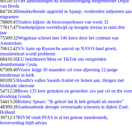
901
18:31
Vier aanhoudingen na doodsbedreiging burgemeester Depla
van Breda
847
18:26
Smokkelbende opgerold in Spanje, verdienden miljoenen aan
migranten
788
09:45
Trailers kijken: de bioscoopreleases van week 32
778
17:47
Voedselprijzen wereldwijd op hoogste niveau in ruim drie
jaar
755
09:32
Wegpiraat scheurt met 146 km/u door het centrum van
Amsterdam
706
12:42
VS: kans op Russische aanval op NAVO-land groeit,
munitietekort wordt probleem
684
10:16
EU bekritiseert Meta en TikTok om verspreiden
desinformatie Ceuta
675
09:49
Vrouw krijgt 30 maanden cel voor afpersing 12-jarige
misdienaar in kerk
601
09:53
Houthi's vallen Saoedi-Arabië en Jemen aan, dreigen met
blokkade olieroute
547
12:28
Broer 135 keer gestoken en gesneden: zes jaar cel en tbs voor
doodslag Gouda
544
13:26
Britney Spears: "Ik geloof dat ik heb gefaald als moeder"
483
09:28
Aanhoudende droogte veroorzaakt scheuren in dijken Zuid-
Holland
397
12:17
RIVM vindt PFAS in al het geteste moedermelk,
borstvoeding blijft advies