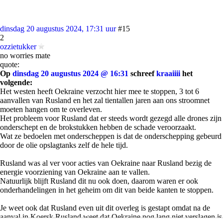
dinsdag 20 augustus 2024, 17:31 uur
#15
2
ozzietukker
no worries mate
quote:
Op
dinsdag 20 augustus 2024 @ 16:31
schreef
kraaiiii
het
volgende:
Het westen heeft Oekraine verzocht hier mee te stoppen, 3 tot 6
aanvallen van Rusland en het zal tientallen jaren aan ons stroomnet
moeten hangen om te overleven.
Het probleem voor Rusland dat er steeds wordt gezegd alle drones zijn
onderschept en de brokstukken hebben de schade veroorzaakt.
Wat ze bedoelen met onderscheppen is dat de onderschepping gebeurd
door de olie opslagtanks zelf de hele tijd.
Rusland was al ver voor acties van Oekraine naar Rusland bezig de
energie voorziening van Oekraine aan te vallen.
Natuurlijk blijft Rusland dit nu ook doen, daarom waren er ook
onderhandelingen in het geheim om dit van beide kanten te stoppen.
Je weet ook dat Rusland even uit dit overleg is gestapt omdat na de
aanval in Koersk Rusland weet dat Oekraine nog lang niet verslagen is