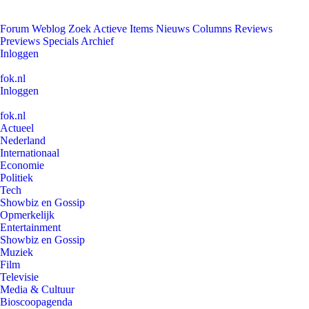
Forum
Weblog
Zoek
Actieve Items
Nieuws
Columns
Reviews
Previews
Specials
Archief
Inloggen
fok.nl
Inloggen
fok.nl
Actueel
Nederland
Internationaal
Economie
Politiek
Tech
Showbiz en Gossip
Opmerkelijk
Entertainment
Showbiz en Gossip
Muziek
Film
Televisie
Media & Cultuur
Bioscoopagenda