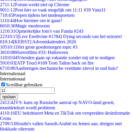
27
11:12
Forum werkt niet op Chrome
90
11:12
Post hier zo vaak mogelijk om 11:11 #39 Vanz11
7
10:45
Poepen tijdens het tandenpoetsen
11
10:44
Hoe hiermee om te gaan?
60
10:36
Magic mushrooms
12
10:31
Opmerkelijke foto's van Funda #243
223
10:15
[Live Eredivisie #1784] Dying seconds van het seizoen!
0
10:14
[KERST] Adventskalenders 2026
105
10:11
Het grote goedemorgen topic #3
38
10:08
Horrorfilms #33: Halloween
118
10:04
Vrienden gaan op vakantie zonder mij uit te nodigen
59
10:03
[ATP Tour] #169 Tosti Tallon back on fire
67
10:00
Aanbrengen mechanische ventilatie zinvol in oud huis?
Internationaal
Internationaal
Scrollbar gebruiken
opslaan
24
12:42
VS: kans op Russische aanval op NAVO-land groeit,
munitietekort wordt probleem
41
10:16
EU bekritiseert Meta en TikTok om verspreiden desinformatie
Ceuta
27
09:53
Houthi's vallen Saoedi-Arabië en Jemen aan, dreigen met
blokkade olieroute