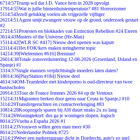
67
14:57
Trump wil dat J.D. Vance hem in 2028 opvolgt
179
14:55
Wat is jullie binnenhuistemperatuur? #81 Horrorzomer
51
14:54
Jezelf gelukkig voelen als vrijgezelle vijftiger
262
14:51
Agent smijt zwangere vrouw op de grond, onderzoek gestart
#2
272
14:51
Protesten en blokkades van Extinction Rebellion #24 Eieren
36
14:43
Masters of the Universe (He-Man)
151
14:42
[WLR SC #417] Nieuw deel openen was kaputt
231
14:41
Het FOK!kers maken teringherrie topic
142
14:39
[Wielrennen #616] Brennan!
260
14:38
Totale zonsverduistering 12-08-2026 (Groenland, IJsland en
Spanje) #1
33
14:37
Single mannen verplichtsingle moeders laten daten?
180
14:36
[PlayStation #184] Nieuw deel
46
14:34
OM-Teamleider met kinderporno is oud-directeur van twee
basisscholen
209
14:33
Tour de France femmes 2026 #4 op de Ventoux
152
14:31
Migranten breken door grens naar Ceuta in Spanje,l #10
31
14:29
Transfergeruchten en contractverlenging #83
108
14:28
Koopzegels sparen bij AH duurt straks 2x zo lang
73
14:26
Woningtekort: dus ga je woningen slopen, logisch
80
14:25
Vuelta a España 2026 #1
110
14:23
Vrouwen willen geen man meer #30
86
14:21
Nederlandse Politiek #725
21
14:19
Weer een parkeergarage dicht in Dordrecht, auto's zo snel