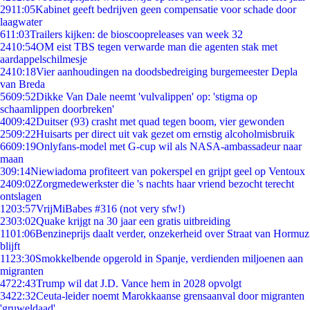
29
11:05
Kabinet geeft bedrijven geen compensatie voor schade door
laagwater
6
11:03
Trailers kijken: de bioscoopreleases van week 32
24
10:54
OM eist TBS tegen verwarde man die agenten stak met
aardappelschilmesje
24
10:18
Vier aanhoudingen na doodsbedreiging burgemeester Depla
van Breda
56
09:52
Dikke Van Dale neemt 'vulvalippen' op: 'stigma op
schaamlippen doorbreken'
40
09:42
Duitser (93) crasht met quad tegen boom, vier gewonden
25
09:22
Huisarts per direct uit vak gezet om ernstig alcoholmisbruik
66
09:19
Onlyfans-model met G-cup wil als NASA-ambassadeur naar
maan
3
09:14
Niewiadoma profiteert van pokerspel en grijpt geel op Ventoux
24
09:02
Zorgmedewerkster die 's nachts haar vriend bezocht terecht
ontslagen
12
03:57
VrijMiBabes #316 (not very sfw!)
23
03:02
Quake krijgt na 30 jaar een gratis uitbreiding
11
01:06
Benzineprijs daalt verder, onzekerheid over Straat van Hormuz
blijft
11
23:30
Smokkelbende opgerold in Spanje, verdienden miljoenen aan
migranten
47
22:43
Trump wil dat J.D. Vance hem in 2028 opvolgt
34
22:32
Ceuta-leider noemt Marokkaanse grensaanval door migranten
'gruweldaad'