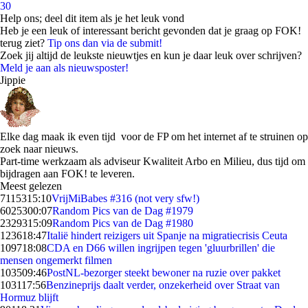
30
Help ons; deel dit item als je het leuk vond
Heb je een leuk of interessant bericht gevonden dat je graag op FOK!
terug ziet?
Tip ons dan via de submit!
Zoek jij altijd de leukste nieuwtjes en kun je daar leuk over schrijven?
Meld je aan als nieuwsposter!
Jippie
Elke dag maak ik even tijd voor de FP om het internet af te struinen op
zoek naar nieuws.
Part-time werkzaam als adviseur Kwaliteit Arbo en Milieu, dus tijd om
bijdragen aan FOK! te leveren.
Meest gelezen
71153
15:10
VrijMiBabes #316 (not very sfw!)
60253
00:07
Random Pics van de Dag #1979
23293
15:09
Random Pics van de Dag #1980
1236
18:47
Italië hindert reizigers uit Spanje na migratiecrisis Ceuta
1097
18:08
CDA en D66 willen ingrijpen tegen 'gluurbrillen' die
mensen ongemerkt filmen
1035
09:46
PostNL-bezorger steekt bewoner na ruzie over pakket
1031
17:56
Benzineprijs daalt verder, onzekerheid over Straat van
Hormuz blijft