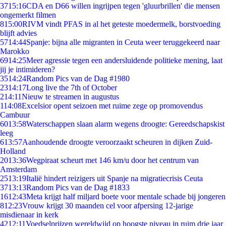
37
15:16
CDA en D66 willen ingrijpen tegen 'gluurbrillen' die mensen
ongemerkt filmen
8
15:00
RIVM vindt PFAS in al het geteste moedermelk, borstvoeding
blijft advies
57
14:44
Spanje: bijna alle migranten in Ceuta weer teruggekeerd naar
Marokko
69
14:25
Meer agressie tegen een andersluidende politieke mening, laat
jij je intimideren?
35
14:24
Random Pics van de Dag #1980
23
14:17
Long live the 7th of October
2
14:11
Nieuw te streamen in augustus
1
14:08
Excelsior opent seizoen met ruime zege op promovendus
Cambuur
60
13:58
Waterschappen slaan alarm wegens droogte: Gereedschapskist
leeg
6
13:57
Aanhoudende droogte veroorzaakt scheuren in dijken Zuid-
Holland
20
13:36
Wegpiraat scheurt met 146 km/u door het centrum van
Amsterdam
25
13:19
Italië hindert reizigers uit Spanje na migratiecrisis Ceuta
37
13:13
Random Pics van de Dag #1833
16
12:43
Meta krijgt half miljard boete voor mentale schade bij jongeren
8
12:23
Vrouw krijgt 30 maanden cel voor afpersing 12-jarige
misdienaar in kerk
42
12:11
Voedselprijzen wereldwijd op hoogste niveau in ruim drie jaar