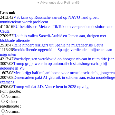
▼ Advertentie door Refinery89
Lees ook
24
12:42
VS: kans op Russische aanval op NAVO-land groeit,
munitietekort wordt probleem
41
10:16
EU bekritiseert Meta en TikTok om verspreiden desinformatie
Ceuta
27
09:53
Houthi's vallen Saoedi-Arabië en Jemen aan, dreigen met
blokkade olieroute
25
18:47
Italië hindert reizigers uit Spanje na migratiecrisis Ceuta
11
18:26
Smokkelbende opgerold in Spanje, verdienden miljoenen aan
migranten
42
17:47
Voedselprijzen wereldwijd op hoogste niveau in ruim drie jaar
30
07/08
Trump grijpt weer in op automatisch staatsburgerschap bij
geboorte in VS
16
07/08
Meta krijgt half miljard boete voor mentale schade bij jongeren
20
07/08
Denemarken pakt AI-gebruik in scholen aan: extra mondelinge
examens
47
06/08
Trump wil dat J.D. Vance hem in 2028 opvolgt
Font-grootte:
Normaal
Kleiner
regelhoogte :
Normaal