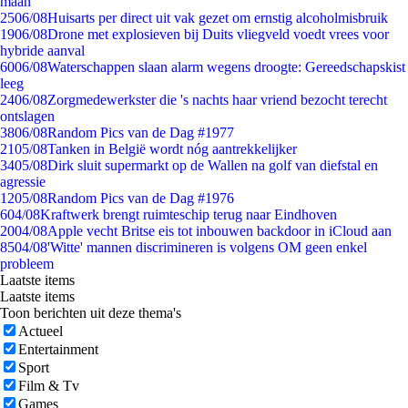
maan
25
06/08
Huisarts per direct uit vak gezet om ernstig alcoholmisbruik
19
06/08
Drone met explosieven bij Duits vliegveld voedt vrees voor
hybride aanval
60
06/08
Waterschappen slaan alarm wegens droogte: Gereedschapskist
leeg
24
06/08
Zorgmedewerkster die 's nachts haar vriend bezocht terecht
ontslagen
38
06/08
Random Pics van de Dag #1977
21
05/08
Tanken in België wordt nóg aantrekkelijker
34
05/08
Dirk sluit supermarkt op de Wallen na golf van diefstal en
agressie
12
05/08
Random Pics van de Dag #1976
6
04/08
Kraftwerk brengt ruimteschip terug naar Eindhoven
20
04/08
Apple vecht Britse eis tot inbouwen backdoor in iCloud aan
85
04/08
'Witte' mannen discrimineren is volgens OM geen enkel
probleem
Laatste items
Laatste items
Toon berichten uit deze thema's
Actueel
Entertainment
Sport
Film & Tv
Games