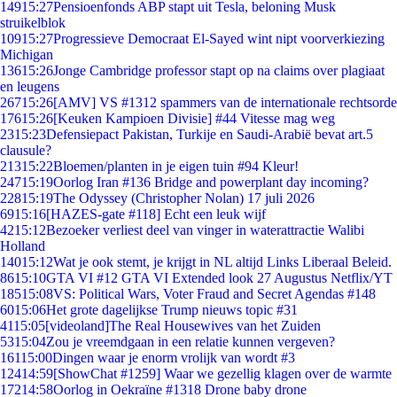
149
15:27
Pensioenfonds ABP stapt uit Tesla, beloning Musk
struikelblok
109
15:27
Progressieve Democraat El-Sayed wint nipt voorverkiezing
Michigan
136
15:26
Jonge Cambridge professor stapt op na claims over plagiaat
en leugens
267
15:26
[AMV] VS #1312 spammers van de internationale rechtsorde
176
15:26
[Keuken Kampioen Divisie] #44 Vitesse mag weg
23
15:23
Defensiepact Pakistan, Turkije en Saudi-Arabië bevat art.5
clausule?
213
15:22
Bloemen/planten in je eigen tuin #94 Kleur!
247
15:19
Oorlog Iran #136 Bridge and powerplant day incoming?
228
15:19
The Odyssey (Christopher Nolan) 17 juli 2026
69
15:16
[HAZES-gate #118] Echt een leuk wijf
42
15:12
Bezoeker verliest deel van vinger in waterattractie Walibi
Holland
140
15:12
Wat je ook stemt, je krijgt in NL altijd Links Liberaal Beleid.
86
15:10
GTA VI #12 GTA VI Extended look 27 Augustus Netflix/YT
185
15:08
VS: Political Wars, Voter Fraud and Secret Agendas #148
60
15:06
Het grote dagelijkse Trump nieuws topic #31
41
15:05
[videoland]The Real Housewives van het Zuiden
53
15:04
Zou je vreemdgaan in een relatie kunnen vergeven?
161
15:00
Dingen waar je enorm vrolijk van wordt #3
124
14:59
[ShowChat #1259] Waar we gezellig klagen over de warmte
172
14:58
Oorlog in Oekraïne #1318 Drone baby drone