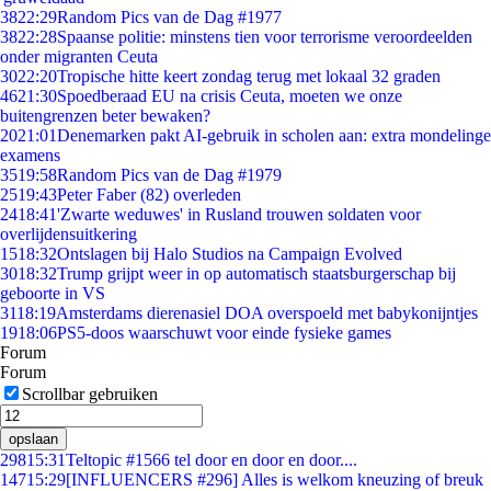
38
22:29
Random Pics van de Dag #1977
38
22:28
Spaanse politie: minstens tien voor terrorisme veroordeelden
onder migranten Ceuta
30
22:20
Tropische hitte keert zondag terug met lokaal 32 graden
46
21:30
Spoedberaad EU na crisis Ceuta, moeten we onze
buitengrenzen beter bewaken?
20
21:01
Denemarken pakt AI-gebruik in scholen aan: extra mondelinge
examens
35
19:58
Random Pics van de Dag #1979
25
19:43
Peter Faber (82) overleden
24
18:41
'Zwarte weduwes' in Rusland trouwen soldaten voor
overlijdensuitkering
15
18:32
Ontslagen bij Halo Studios na Campaign Evolved
30
18:32
Trump grijpt weer in op automatisch staatsburgerschap bij
geboorte in VS
31
18:19
Amsterdams dierenasiel DOA overspoeld met babykonijntjes
19
18:06
PS5-doos waarschuwt voor einde fysieke games
Forum
Forum
Scrollbar gebruiken
opslaan
298
15:31
Teltopic #1566 tel door en door en door....
147
15:29
[INFLUENCERS #296] Alles is welkom kneuzing of breuk