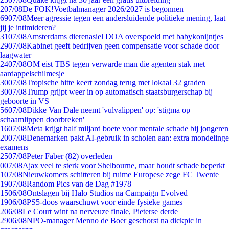
2
07/08
De FOK!Voetbalmanager 2026/2027 is begonnen
69
07/08
Meer agressie tegen een andersluidende politieke mening, laat
jij je intimideren?
31
07/08
Amsterdams dierenasiel DOA overspoeld met babykonijntjes
29
07/08
Kabinet geeft bedrijven geen compensatie voor schade door
laagwater
24
07/08
OM eist TBS tegen verwarde man die agenten stak met
aardappelschilmesje
30
07/08
Tropische hitte keert zondag terug met lokaal 32 graden
30
07/08
Trump grijpt weer in op automatisch staatsburgerschap bij
geboorte in VS
56
07/08
Dikke Van Dale neemt 'vulvalippen' op: 'stigma op
schaamlippen doorbreken'
16
07/08
Meta krijgt half miljard boete voor mentale schade bij jongeren
20
07/08
Denemarken pakt AI-gebruik in scholen aan: extra mondelinge
examens
25
07/08
Peter Faber (82) overleden
0
07/08
Ajax veel te sterk voor Shelbourne, maar houdt schade beperkt
1
07/08
Nieuwkomers schitteren bij ruime Europese zege FC Twente
19
07/08
Random Pics van de Dag #1978
15
06/08
Ontslagen bij Halo Studios na Campaign Evolved
19
06/08
PS5-doos waarschuwt voor einde fysieke games
2
06/08
Le Court wint na nerveuze finale, Pieterse derde
29
06/08
NPO-manager Menno de Boer geschorst na dickpic in