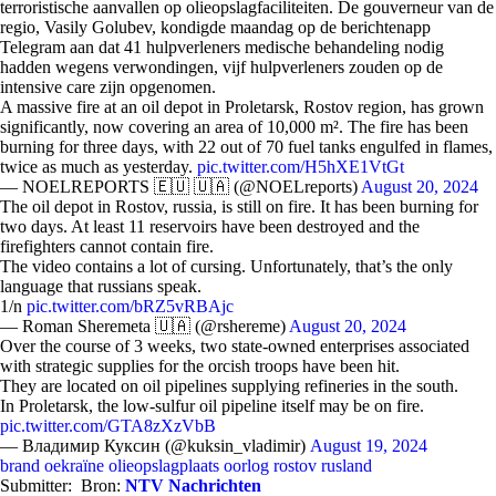
terroristische aanvallen op olieopslagfaciliteiten. De gouverneur van de
regio, Vasily Golubev, kondigde maandag op de berichtenapp
Telegram aan dat 41 hulpverleners medische behandeling nodig
hadden wegens verwondingen, vijf hulpverleners zouden op de
intensive care zijn opgenomen.
A massive fire at an oil depot in Proletarsk, Rostov region, has grown
significantly, now covering an area of 10,000 m². The fire has been
burning for three days, with 22 out of 70 fuel tanks engulfed in flames,
twice as much as yesterday.
pic.twitter.com/H5hXE1VtGt
— NOELREPORTS 🇪🇺 🇺🇦 (@NOELreports)
August 20, 2024
The oil depot in Rostov, russia, is still on fire. It has been burning for
two days. At least 11 reservoirs have been destroyed and the
firefighters cannot contain fire.
The video contains a lot of cursing. Unfortunately, that’s the only
language that russians speak.
1/n
pic.twitter.com/bRZ5vRBAjc
— Roman Sheremeta 🇺🇦 (@rshereme)
August 20, 2024
Over the course of 3 weeks, two state-owned enterprises associated
with strategic supplies for the orcish troops have been hit.
They are located on oil pipelines supplying refineries in the south.
In Proletarsk, the low-sulfur oil pipeline itself may be on fire.
pic.twitter.com/GTA8zXzVbB
— Владимир Куксин (@kuksin_vladimir)
August 19, 2024
brand
oekraïne
olieopslagplaats
oorlog
rostov
rusland
Submitter:
Bron:
NTV Nachrichten