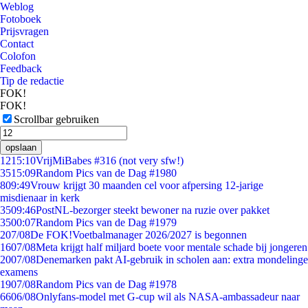
Weblog
Fotoboek
Prijsvragen
Contact
Colofon
Feedback
Tip de redactie
FOK!
FOK!
Scrollbar gebruiken
opslaan
12
15:10
VrijMiBabes #316 (not very sfw!)
35
15:09
Random Pics van de Dag #1980
8
09:49
Vrouw krijgt 30 maanden cel voor afpersing 12-jarige
misdienaar in kerk
35
09:46
PostNL-bezorger steekt bewoner na ruzie over pakket
35
00:07
Random Pics van de Dag #1979
2
07/08
De FOK!Voetbalmanager 2026/2027 is begonnen
16
07/08
Meta krijgt half miljard boete voor mentale schade bij jongeren
20
07/08
Denemarken pakt AI-gebruik in scholen aan: extra mondelinge
examens
19
07/08
Random Pics van de Dag #1978
66
06/08
Onlyfans-model met G-cup wil als NASA-ambassadeur naar