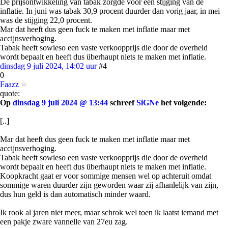
De prijsontwikkeling van tabak zorgde voor een stijging van de
inflatie. In juni was tabak 30,9 procent duurder dan vorig jaar, in mei
was de stijging 22,0 procent.
Mar dat heeft dus geen fuck te maken met inflatie maar met
accijnsverhoging.
Tabak heeft sowieso een vaste verkoopprijs die door de overheid
wordt bepaalt en heeft dus überhaupt niets te maken met inflatie.
dinsdag 9 juli 2024, 14:02 uur
#4
0
Faazz
quote:
Op
dinsdag 9 juli 2024 @ 13:44
schreef
SiGNe
het volgende:
[..]
Mar dat heeft dus geen fuck te maken met inflatie maar met
accijnsverhoging.
Tabak heeft sowieso een vaste verkoopprijs die door de overheid
wordt bepaalt en heeft dus überhaupt niets te maken met inflatie.
Koopkracht gaat er voor sommige mensen wel op achteruit omdat
sommige waren duurder zijn geworden waar zij afhanlelijk van zijn,
dus hun geld is dan automatisch minder waard.
Ik rook al jaren niet meer, maar schrok wel toen ik laatst iemand met
een pakje zware vannelle van 27eu zag.