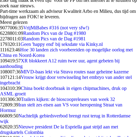
Elke dag maak ik even tijd voor de FP om het internet af te struinen op
zoek naar nieuws.
Part-time werkzaam als adviseur Kwaliteit Arbo en Milieu, dus tijd om
bijdragen aan FOK! te leveren.
Meest gelezen
90770
06:35
VrijMiBabes #316 (not very sfw!)
62288
01:09
Random Pics van de Dag #1980
22780
11:03
Random Pics van de Dag #1981
1793
20:11
Geen 'happy end' bij seksdate via Kinky.nl
1116
23:46
Hoe 30 landen zich voorbereiden op mogelijke oorlog met
China en Noord-Korea
1094
19:57
XR blokkeert A12 ruim twee uur, agent gebeten bij
aanhouding
1080
07:36
MIVD-baas lekt via Strava routes naar geheime kazerne
1071
21:14
Vrouw krijgt door verwisseling het embryo van ander stel
ingebracht
1043
10:39
China boekt doorbraak in eigen chipmachines, druk op
ASML groeit
1013
06:30
Trailers kijken: de bioscoopreleases van week 32
728
09:39
Iran stelt zes eisen aan VS voor heropening Straat van
Hormuz
668
09:50
Nachtelijk gebiedsverbod brengt rust terug in Rotterdamse
wijk
620
20:35
Nieuwe president De la Espriella gaat strijd aan met
drugskartels Colombia