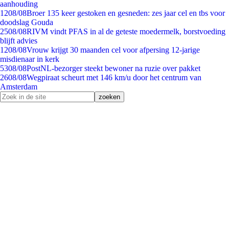
aanhouding
12
08/08
Broer 135 keer gestoken en gesneden: zes jaar cel en tbs voor
doodslag Gouda
25
08/08
RIVM vindt PFAS in al de geteste moedermelk, borstvoeding
blijft advies
12
08/08
Vrouw krijgt 30 maanden cel voor afpersing 12-jarige
misdienaar in kerk
53
08/08
PostNL-bezorger steekt bewoner na ruzie over pakket
26
08/08
Wegpiraat scheurt met 146 km/u door het centrum van
Amsterdam