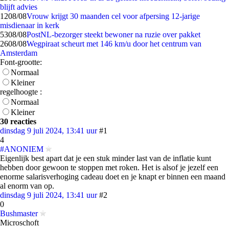
blijft advies
12
08/08
Vrouw krijgt 30 maanden cel voor afpersing 12-jarige
misdienaar in kerk
53
08/08
PostNL-bezorger steekt bewoner na ruzie over pakket
26
08/08
Wegpiraat scheurt met 146 km/u door het centrum van
Amsterdam
Font-grootte:
Normaal
Kleiner
regelhoogte :
Normaal
Kleiner
30 reacties
dinsdag 9 juli 2024, 13:41 uur
#1
4
#ANONIEM
Eigenlijk best apart dat je een stuk minder last van de inflatie kunt
hebben door gewoon te stoppen met roken. Het is alsof je jezelf een
enorme salarisverhoging cadeau doet en je knapt er binnen een maand
al enorm van op.
dinsdag 9 juli 2024, 13:41 uur
#2
0
Bushmaster
Microschoft