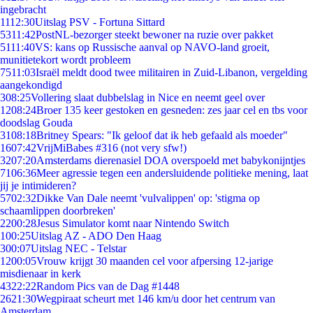
ingebracht
11
12:30
Uitslag PSV - Fortuna Sittard
53
11:42
PostNL-bezorger steekt bewoner na ruzie over pakket
51
11:40
VS: kans op Russische aanval op NAVO-land groeit,
munitietekort wordt probleem
75
11:03
Israël meldt dood twee militairen in Zuid-Libanon, vergelding
aangekondigd
3
08:25
Vollering slaat dubbelslag in Nice en neemt geel over
12
08:24
Broer 135 keer gestoken en gesneden: zes jaar cel en tbs voor
doodslag Gouda
31
08:18
Britney Spears: "Ik geloof dat ik heb gefaald als moeder"
16
07:42
VrijMiBabes #316 (not very sfw!)
32
07:20
Amsterdams dierenasiel DOA overspoeld met babykonijntjes
71
06:36
Meer agressie tegen een andersluidende politieke mening, laat
jij je intimideren?
57
02:32
Dikke Van Dale neemt 'vulvalippen' op: 'stigma op
schaamlippen doorbreken'
22
00:28
Jesus Simulator komt naar Nintendo Switch
1
00:25
Uitslag AZ - ADO Den Haag
3
00:07
Uitslag NEC - Telstar
12
00:05
Vrouw krijgt 30 maanden cel voor afpersing 12-jarige
misdienaar in kerk
43
22:22
Random Pics van de Dag #1448
26
21:30
Wegpiraat scheurt met 146 km/u door het centrum van
Amsterdam