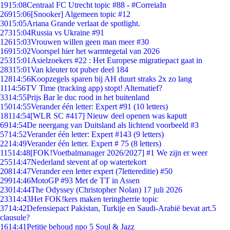
19
15:08
Centraal FC Utrecht topic #88 - #CorreiaIn
269
15:06
[Snooker] Algemeen topic #12
30
15:05
Ariana Grande verlaat de spotlight.
273
15:04
Russia vs Ukraine #91
126
15:03
Vrouwen willen geen man meer #30
169
15:02
Voorspel hier het warmtegetal van 2026
253
15:01
Asielzoekers #22 : Het Europese migratiepact gaat in
283
15:01
Van kleuter tot puber deel 184
128
14:56
Koopzegels sparen bij AH duurt straks 2x zo lang
11
14:56
TV Time (tracking app) stopt! Alternatief?
33
14:55
Prijs Bar le duc rood in het buitenland
150
14:55
Verander één letter: Expert #91 (10 letters)
181
14:54
[WLR SC #417] Nieuw deel openen was kaputt
69
14:54
De neergang van Duitsland als lichtend voorbeeld #3
57
14:52
Verander één letter: Expert #143 (9 letters)
22
14:49
Verander één letter. Expert # 75 (8 letters)
115
14:48
[FOK!Voetbalmanager 2026/2027] #1 We zijn er weer
255
14:47
Nederland stevent af op watertekort
208
14:47
Verander een letter expert (7lettereditie) #50
299
14:46
MotoGP #93 Met de TT in Assen
230
14:44
The Odyssey (Christopher Nolan) 17 juli 2026
233
14:43
Het FOK!kers maken teringherrie topic
37
14:42
Defensiepact Pakistan, Turkije en Saudi-Arabië bevat art.5
clausule?
16
14:41
Petitie behoud npo 5 Soul & Jazz