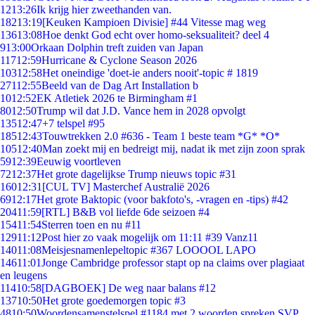
12
13:26
Ik krijg hier zweethanden van.
182
13:19
[Keuken Kampioen Divisie] #44 Vitesse mag weg
136
13:08
Hoe denkt God echt over homo-seksualiteit? deel 4
9
13:00
Orkaan Dolphin treft zuiden van Japan
117
12:59
Hurricane & Cyclone Season 2026
103
12:58
Het oneindige 'doet-ie anders nooit'-topic # 1819
271
12:55
Beeld van de Dag Art Installation b
10
12:52
EK Atletiek 2026 te Birmingham #1
80
12:50
Trump wil dat J.D. Vance hem in 2028 opvolgt
135
12:47
+7 telspel #95
185
12:43
Touwtrekken 2.0 #636 - Team 1 beste team *G* *O*
105
12:40
Man zoekt mij en bedreigt mij, nadat ik met zijn zoon sprak
59
12:39
Eeuwig voortleven
72
12:37
Het grote dagelijkse Trump nieuws topic #31
160
12:31
[CUL TV] Masterchef Australië 2026
69
12:17
Het grote Baktopic (voor bakfoto's, -vragen en -tips) #42
204
11:59
[RTL] B&B vol liefde 6de seizoen #4
154
11:54
Sterren toen en nu #11
129
11:12
Post hier zo vaak mogelijk om 11:11 #39 Vanz11
140
11:08
Meisjesnamenlepeltopic #367 LOOOOL LAPO
146
11:01
Jonge Cambridge professor stapt op na claims over plagiaat
en leugens
114
10:58
[DAGBOEK] De weg naar balans #12
137
10:50
Het grote goedemorgen topic #3
48
10:50
Woordensamenstelspel #1184 met 2 woorden spreken SVP