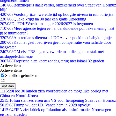
ongemerkt filmen
14
07/08
Benzineprijs daalt verder, onzekerheid over Straat van Hormuz
blijft
42
07/08
Voedselprijzen wereldwijd op hoogste niveau in ruim drie jaar
23
07/08
Quake krijgt na 30 jaar een gratis uitbreiding
2
07/08
De FOK!Voetbalmanager 2026/2027 is begonnen
71
07/08
Meer agressie tegen een andersluidende politieke mening, laat
jij je intimideren?
32
07/08
Amsterdams dierenasiel DOA overspoeld met babykonijntjes
29
07/08
Kabinet geeft bedrijven geen compensatie voor schade door
laagwater
24
07/08
OM eist TBS tegen verwarde man die agenten stak met
aardappelschilmesje
30
07/08
Tropische hitte keert zondag terug met lokaal 32 graden
Actieve items
Actieve items
Scrollbar gebruiken
opslaan
11
15:20
Hoe 30 landen zich voorbereiden op mogelijke oorlog met
China en Noord-Korea
25
15:10
Iran stelt zes eisen aan VS voor heropening Straat van Hormuz
50
15:08
Trump wil dat J.D. Vance hem in 2028 opvolgt
14
15:04
FIFA ziet kritiek op Infantino als desinformatie, Noorwegen
eist zijn aftreden