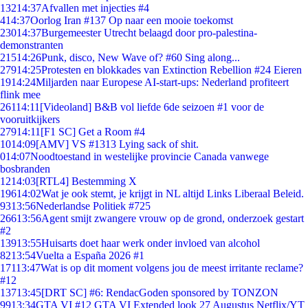
132
14:37
Afvallen met injecties #4
4
14:37
Oorlog Iran #137 Op naar een mooie toekomst
230
14:37
Burgemeester Utrecht belaagd door pro-palestina-
demonstranten
215
14:26
Punk, disco, New Wave of? #60 Sing along...
279
14:25
Protesten en blokkades van Extinction Rebellion #24 Eieren
19
14:24
Miljarden naar Europese AI-start-ups: Nederland profiteert
flink mee
261
14:11
[Videoland] B&B vol liefde 6de seizoen #1 voor de
vooruitkijkers
279
14:11
[F1 SC] Get a Room #4
10
14:09
[AMV] VS #1313 Lying sack of shit.
0
14:07
Noodtoestand in westelijke provincie Canada vanwege
bosbranden
12
14:03
[RTL4] Bestemming X
196
14:02
Wat je ook stemt, je krijgt in NL altijd Links Liberaal Beleid.
93
13:56
Nederlandse Politiek #725
266
13:56
Agent smijt zwangere vrouw op de grond, onderzoek gestart
#2
139
13:55
Huisarts doet haar werk onder invloed van alcohol
82
13:54
Vuelta a España 2026 #1
171
13:47
Wat is op dit moment volgens jou de meest irritante reclame?
#12
137
13:45
[DRT SC] #6: RendacGoden sponsored by TONZON
99
13:34
GTA VI #12 GTA VI Extended look 27 Augustus Netflix/YT