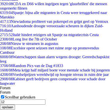
39
20:08
CDA en D66 willen ingrijpen tegen 'gluurbrillen' die mensen
ongemerkt filmen
63
19:04
Spanje: bijna alle migranten in Ceuta weer teruggekeerd naar
Marokko
4
17:13
Niewiadoma profiteert van pokerspel en grijpt geel op Ventoux
7
16:10
Aanhoudende droogte veroorzaakt scheuren in dijken Zuid-
Holland
27
15:52
Italië hindert reizigers uit Spanje na migratiecrisis Ceuta
23
08/08
Long live the 7th of October
2
08/08
Nieuw te streamen in augustus
1
08/08
Excelsior opent seizoen met ruime zege op promovendus
Cambuur
60
08/08
Waterschappen slaan alarm wegens droogte: Gereedschapskist
leeg
37
08/08
Random Pics van de Dag #1833
16
08/08
Meta krijgt half miljard boete voor mentale schade bij jongeren
42
08/08
Voedselprijzen wereldwijd op hoogste niveau in ruim drie jaar
29
08/08
Kabinet geeft bedrijven geen compensatie voor schade door
laagwater
Forum
Forum
Scrollbar gebruiken
opslaan