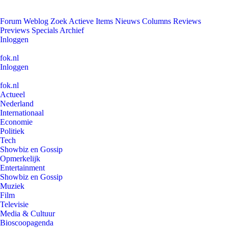
Forum
Weblog
Zoek
Actieve Items
Nieuws
Columns
Reviews
Previews
Specials
Archief
Inloggen
fok.nl
Inloggen
fok.nl
Actueel
Nederland
Internationaal
Economie
Politiek
Tech
Showbiz en Gossip
Opmerkelijk
Entertainment
Showbiz en Gossip
Muziek
Film
Televisie
Media & Cultuur
Bioscoopagenda