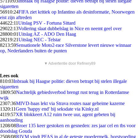
571
10:03
Inbraak bij Haagse politie: dieven betrapt bij stelen illegale
sigaretten
569
10:24
FIFA ziet kritiek op Infantino als desinformatie, Noorwegen
eist zijn aftreden
446
22:11
Uitslag PSV - Fortuna Sittard
290
22:13
Vollering slaat dubbelslag in Nice en neemt geel over
288
00:01
Uitslag AZ - ADO Den Haag
282
19:21
Uitslag NEC - Telstar
82
13:59
Sensationele Moto2-race Silverstone levert nieuwe winnaar
op, Nederlanders buiten de punten
▼ Advertentie door Refinery89
Lees ook
8
10:03
Inbraak bij Haagse politie: dieven betrapt bij stelen illegale
sigaretten
18
09:50
Nachtelijk gebiedsverbod brengt rust terug in Rotterdamse
wijk
23
07:36
MIVD-baas lekt via Strava routes naar geheime kazerne
13
20:11
Geen 'happy end' bij seksdate via Kinky.nl
41
19:57
XR blokkeert A12 ruim twee uur, agent gebeten bij
aanhouding
12
08/08
Broer 135 keer gestoken en gesneden: zes jaar cel en tbs voor
doodslag Gouda
25
08/08
RIVM vindt PFAS in al de geteste moedermelk, borstvoeding