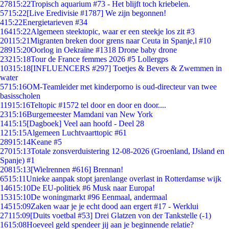
278
15:22
Tropisch aquarium #73 - Het blijft toch kriebelen.
57
15:22
[Live Eredivisie #1787] We zijn begonnen!
4
15:22
Energietarieven #34
164
15:22
Algemeen steektopic, waar er een steekje los zit #3
201
15:21
Migranten breken door grens naar Ceuta in Spanje,l #10
289
15:20
Oorlog in Oekraïne #1318 Drone baby drone
232
15:18
Tour de France femmes 2026 #5 Lollergps
103
15:18
[INFLUENCERS #297] Toetjes & Bevers & Zwemmen in
water
57
15:16
OM-Teamleider met kinderporno is oud-directeur van twee
basisscholen
119
15:16
Teltopic #1572 tel door en door en door....
23
15:16
Burgemeester Mamdani van New York
14
15:15
[Dagboek] Veel aan hoofd - Deel 28
12
15:15
Algemeen Luchtvaarttopic #61
289
15:14
Keane #5
270
15:13
Totale zonsverduistering 12-08-2026 (Groenland, IJsland en
Spanje) #1
208
15:13
[Wielrennen #616] Brennan!
65
15:11
Unieke aanpak stopt jarenlange overlast in Rotterdamse wijk
146
15:10
De EU-politiek #6 Musk naar Europa!
153
15:10
De woningmarkt #96 Eenmaal, andermaal
145
15:09
Zaken waar je je echt dood aan ergert #17 - Werklui
271
15:09
[Duits voetbal #53] Drei Glatzen von der Tankstelle (-1)
16
15:08
Hoeveel geld spendeer jij aan je beginnende relatie?