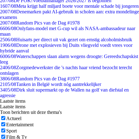
2
07/08
De FOK!Voetbalmanager 2026/2027 is begonnen
16
07/08
Meta krijgt half miljard boete voor mentale schade bij jongeren
20
07/08
Denemarken pakt AI-gebruik in scholen aan: extra mondelinge
examens
20
07/08
Random Pics van de Dag #1978
66
06/08
Onlyfans-model met G-cup wil als NASA-ambassadeur naar
maan
25
06/08
Huisarts per direct uit vak gezet om ernstig alcoholmisbruik
19
06/08
Drone met explosieven bij Duits vliegveld voedt vrees voor
hybride aanval
60
06/08
Waterschappen slaan alarm wegens droogte: Gereedschapskist
leeg
24
06/08
Zorgmedewerkster die 's nachts haar vriend bezocht terecht
ontslagen
38
06/08
Random Pics van de Dag #1977
21
05/08
Tanken in België wordt nóg aantrekkelijker
34
05/08
Dirk sluit supermarkt op de Wallen na golf van diefstal en
agressie
Laatste items
Laatste items
Toon berichten uit deze thema's
Actueel
Entertainment
Sport
Film & Tv