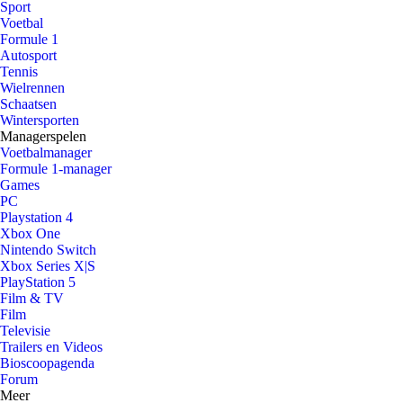
Sport
Voetbal
Formule 1
Autosport
Tennis
Wielrennen
Schaatsen
Wintersporten
Managerspelen
Voetbalmanager
Formule 1-manager
Games
PC
Playstation 4
Xbox One
Nintendo Switch
Xbox Series X|S
PlayStation 5
Film & TV
Film
Televisie
Trailers en Videos
Bioscoopagenda
Forum
Meer