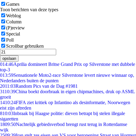
Games
Toon berichten van deze types
Weblog
Column
(P)review
Special
Poll
Scrollbar gebruiken
opslaan
0
14:46
Aprilia domineert Britse Grand Prix op Silverstone met dubbele
top-3
0
13:59
Sensationele Moto2-race Silverstone levert nieuwe winnaar op,
Nederlanders buiten de punten
20
11:03
Random Pics van de Dag #1981
31
10:39
China boekt doorbraak in eigen chipmachines, druk op ASML
groeit
14
10:24
FIFA ziet kritiek op Infantino als desinformatie, Noorwegen
eist zijn aftreden
8
10:03
Inbraak bij Haagse politie: dieven betrapt bij stelen illegale
sigaretten
18
09:50
Nachtelijk gebiedsverbod brengt rust terug in Rotterdamse
wijk
25
09:39
Iran stelt zes eisen aan VS voor heropening Straat van Hormuz