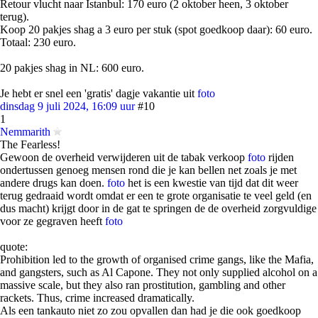
Retour vlucht naar Istanbul: 170 euro (2 oktober heen, 3 oktober
terug).
Koop 20 pakjes shag a 3 euro per stuk (spot goedkoop daar): 60 euro.
Totaal: 230 euro.
20 pakjes shag in NL: 600 euro.
Je hebt er snel een 'gratis' dagje vakantie uit
foto
dinsdag 9 juli 2024, 16:09 uur
#10
1
Nemmarith
The Fearless!
Gewoon de overheid verwijderen uit de tabak verkoop
foto
rijden
ondertussen genoeg mensen rond die je kan bellen net zoals je met
andere drugs kan doen.
foto
het is een kwestie van tijd dat dit weer
terug gedraaid wordt omdat er een te grote organisatie te veel geld (en
dus macht) krijgt door in de gat te springen de de overheid zorgvuldige
voor ze gegraven heeft
foto
quote:
Prohibition led to the growth of organised crime gangs, like the Mafia,
and gangsters, such as Al Capone. They not only supplied alcohol on a
massive scale, but they also ran prostitution, gambling and other
rackets. Thus, crime increased dramatically.
Als een tankauto niet zo zou opvallen dan had je die ook goedkoop