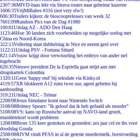
23
07:36
MIVD-baas lekt via Strava routes naar geheime kazerne
16
06:35
VrijMiBabes #316 (not very sfw!)
6
06:30
Trailers kijken: de bioscoopreleases van week 32
76
01:09
Random Pics van de Dag #1980
1
00:01
Uitslag AZ - ADO Den Haag
11
23:46
Hoe 30 landen zich voorbereiden op mogelijke oorlog met
China en Noord-Korea
3
22:13
Vollering slaat dubbelslag in Nice en neemt geel over
11
22:11
Uitslag PSV - Fortuna Sittard
8
21:14
Vrouw krijgt door verwisseling het embryo van ander stel
ingebracht
6
20:35
Nieuwe president De la Espriella gaat strijd aan met
drugskartels Colombia
13
20:11
Geen 'happy end' bij seksdate via Kinky.nl
41
19:57
XR blokkeert A12 ruim twee uur, agent gebeten bij
aanhouding
3
19:21
Uitslag NEC - Telstar
22
08/08
Jesus Simulator komt naar Nintendo Switch
31
08/08
Britney Spears: "Ik geloof dat ik heb gefaald als moeder"
51
08/08
VS: kans op Russische aanval op NAVO-land groeit,
munitietekort wordt probleem
12
08/08
Broer 135 keer gestoken en gesneden: zes jaar cel en tbs voor
doodslag Gouda
25
08/08
RIVM vindt PFAS in al de geteste moedermelk, borstvoeding
blijft advies