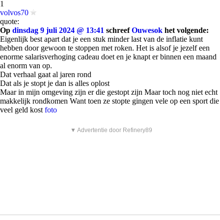
1
volvos70
quote:
Op
dinsdag 9 juli 2024 @ 13:41
schreef
Ouwesok
het volgende:
Eigenlijk best apart dat je een stuk minder last van de inflatie kunt
hebben door gewoon te stoppen met roken. Het is alsof je jezelf een
enorme salarisverhoging cadeau doet en je knapt er binnen een maand
al enorm van op.
Dat verhaal gaat al jaren rond
Dat als je stopt je dan is alles oplost
Maar in mijn omgeving zijn er die gestopt zijn Maar toch nog niet echt
makkelijk rondkomen Want toen ze stopte gingen vele op een sport die
veel geld kost
foto
▼ Advertentie door Refinery89