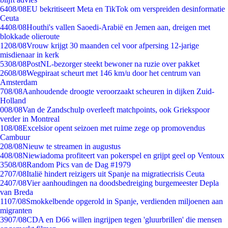
64
08/08
EU bekritiseert Meta en TikTok om verspreiden desinformatie
Ceuta
44
08/08
Houthi's vallen Saoedi-Arabië en Jemen aan, dreigen met
blokkade olieroute
12
08/08
Vrouw krijgt 30 maanden cel voor afpersing 12-jarige
misdienaar in kerk
53
08/08
PostNL-bezorger steekt bewoner na ruzie over pakket
26
08/08
Wegpiraat scheurt met 146 km/u door het centrum van
Amsterdam
7
08/08
Aanhoudende droogte veroorzaakt scheuren in dijken Zuid-
Holland
0
08/08
Van de Zandschulp overleeft matchpoints, ook Griekspoor
verder in Montreal
1
08/08
Excelsior opent seizoen met ruime zege op promovendus
Cambuur
2
08/08
Nieuw te streamen in augustus
4
08/08
Niewiadoma profiteert van pokerspel en grijpt geel op Ventoux
35
08/08
Random Pics van de Dag #1979
27
07/08
Italië hindert reizigers uit Spanje na migratiecrisis Ceuta
24
07/08
Vier aanhoudingen na doodsbedreiging burgemeester Depla
van Breda
11
07/08
Smokkelbende opgerold in Spanje, verdienden miljoenen aan
migranten
39
07/08
CDA en D66 willen ingrijpen tegen 'gluurbrillen' die mensen