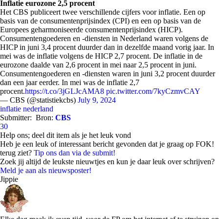
Inflatie eurozone 2,5 procent
Het CBS publiceert twee verschillende cijfers voor inflatie. Een op
basis van de consumentenprijsindex (CPI) en een op basis van de
Europees geharmoniseerde consumentenprijsindex (HICP).
Consumentengoederen en -diensten in Nederland waren volgens de
HICP in juni 3,4 procent duurder dan in dezelfde maand vorig jaar. In
mei was de inflatie volgens de HICP 2,7 procent. De inflatie in de
eurozone daalde van 2,6 procent in mei naar 2,5 procent in juni.
Consumentengoederen en -diensten waren in juni 3,2 procent duurder
dan een jaar eerder. In mei was de inflatie 2,7
procent.
https://t.co/3jGLJcAMA8
pic.twitter.com/7kyCzmvCAY
— CBS (@statistiekcbs)
July 9, 2024
inflatie
nederland
Submitter:
Bron:
CBS
30
Help ons; deel dit item als je het leuk vond
Heb je een leuk of interessant bericht gevonden dat je graag op FOK!
terug ziet?
Tip ons dan via de submit!
Zoek jij altijd de leukste nieuwtjes en kun je daar leuk over schrijven?
Meld je aan als nieuwsposter!
Jippie