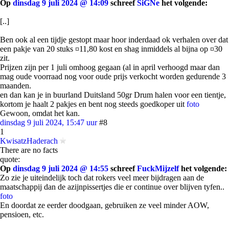
Op
dinsdag 9 juli 2024 @ 14:09
schreef
SiGNe
het volgende:
[..]
Ben ook al een tijdje gestopt maar hoor inderdaad ok verhalen over dat
een pakje van 20 stuks ¤11,80 kost en shag inmiddels al bijna op ¤30
zit.
Prijzen zijn per 1 juli omhoog gegaan (al in april verhoogd maar dan
mag oude voorraad nog voor oude prijs verkocht worden gedurende 3
maanden.
en dan kan je in buurland Duitsland 50gr Drum halen voor een tientje,
kortom je haalt 2 pakjes en bent nog steeds goedkoper uit
foto
Gewoon, omdat het kan.
dinsdag 9 juli 2024, 15:47 uur
#8
1
KwisatzHaderach
There are no facts
quote:
Op
dinsdag 9 juli 2024 @ 14:55
schreef
FuckMijzelf
het volgende:
Zo zie je uiteindelijk toch dat rokers veel meer bijdragen aan de
maatschappij dan de azijnpissertjes die er continue over blijven tyfen..
foto
En doordat ze eerder doodgaan, gebruiken ze veel minder AOW,
pensioen, etc.