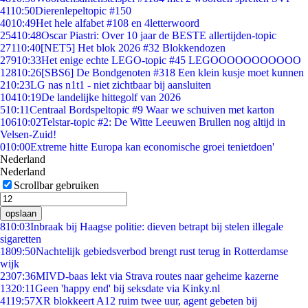
41
10:50
Dierenlepeltopic #150
40
10:49
Het hele alfabet #108 en 4letterwoord
254
10:48
Oscar Piastri: Over 10 jaar de BESTE allertijden-topic
271
10:40
[NET5] Het blok 2026 #32 Blokkendozen
279
10:33
Het enige echte LEGO-topic #45 LEGOOOOOOOOOOO
128
10:26
[SBS6] De Bondgenoten #318 Een klein kusje moet kunnen
2
10:23
LG nas n1t1 - niet zichtbaar bij aansluiten
104
10:19
De landelijke hittegolf van 2026
5
10:11
Centraal Bordspeltopic #9 Waar we schuiven met karton
106
10:02
Telstar-topic #2: De Witte Leeuwen Brullen nog altijd in
Velsen-Zuid!
0
10:00
Extreme hitte Europa kan economische groei tenietdoen'
Nederland
Nederland
Scrollbar gebruiken
opslaan
8
10:03
Inbraak bij Haagse politie: dieven betrapt bij stelen illegale
sigaretten
18
09:50
Nachtelijk gebiedsverbod brengt rust terug in Rotterdamse
wijk
23
07:36
MIVD-baas lekt via Strava routes naar geheime kazerne
13
20:11
Geen 'happy end' bij seksdate via Kinky.nl
41
19:57
XR blokkeert A12 ruim twee uur, agent gebeten bij