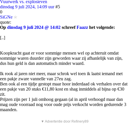
Vuurwerk vs. explosieven
dinsdag 9 juli 2024, 14:09 uur
#5
0
SiGNe
quote:
Op
dinsdag 9 juli 2024 @ 14:02
schreef
Faazz
het volgende:
[..]
Koopkracht gaat er voor sommige mensen wel op achteruit omdat
sommige waren duurder zijn geworden waar zij afhanlelijk van zijn,
dus hun geld is dan automatisch minder waard.
Ik rook al jaren niet meer, maar schrok wel toen ik laatst iemand met
een pakje zware vannelle van 27eu zag.
Ben ook al een tijdje gestopt maar hoor inderdaad ok verhalen over dat
een pakje van 20 stuks €11,80 kost en shag inmiddels al bijna op €30
zit.
Prijzen zijn per 1 juli omhoog gegaan (al in april verhoogd maar dan
mag oude voorraad nog voor oude prijs verkocht worden gedurende 3
maanden.
▼ Advertentie door Refinery89