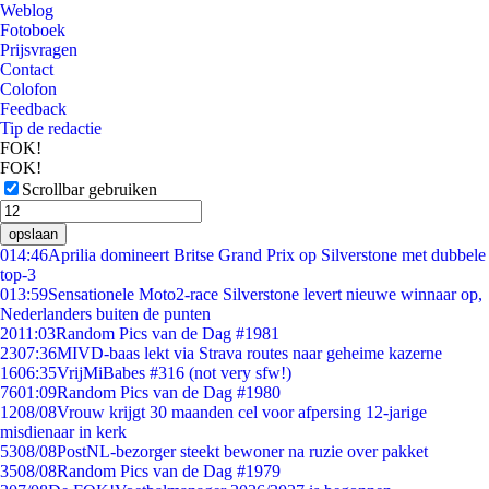
Weblog
Fotoboek
Prijsvragen
Contact
Colofon
Feedback
Tip de redactie
FOK!
FOK!
Scrollbar gebruiken
opslaan
0
14:46
Aprilia domineert Britse Grand Prix op Silverstone met dubbele
top-3
0
13:59
Sensationele Moto2-race Silverstone levert nieuwe winnaar op,
Nederlanders buiten de punten
20
11:03
Random Pics van de Dag #1981
23
07:36
MIVD-baas lekt via Strava routes naar geheime kazerne
16
06:35
VrijMiBabes #316 (not very sfw!)
76
01:09
Random Pics van de Dag #1980
12
08/08
Vrouw krijgt 30 maanden cel voor afpersing 12-jarige
misdienaar in kerk
53
08/08
PostNL-bezorger steekt bewoner na ruzie over pakket
35
08/08
Random Pics van de Dag #1979