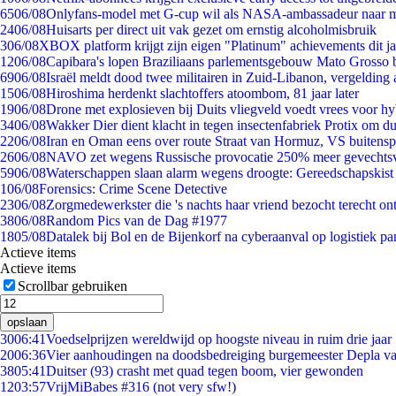
65
06/08
Onlyfans-model met G-cup wil als NASA-ambassadeur naar 
24
06/08
Huisarts per direct uit vak gezet om ernstig alcoholmisbruik
3
06/08
XBOX platform krijgt zijn eigen "Platinum" achievements dit ja
12
06/08
Capibara's lopen Braziliaans parlementsgebouw Mato Grosso 
69
06/08
Israël meldt dood twee militairen in Zuid-Libanon, vergeldin
15
06/08
Hiroshima herdenkt slachtoffers atoombom, 81 jaar later
19
06/08
Drone met explosieven bij Duits vliegveld voedt vrees voor hy
34
06/08
Wakker Dier dient klacht in tegen insectenfabriek Protix om 
22
06/08
Iran en Oman eens over route Straat van Hormuz, VS buitensp
26
06/08
NAVO zet wegens Russische provocatie 250% meer gevechtsvl
59
06/08
Waterschappen slaan alarm wegens droogte: Gereedschapskist
1
06/08
Forensics: Crime Scene Detective
23
06/08
Zorgmedewerkster die 's nachts haar vriend bezocht terecht on
38
06/08
Random Pics van de Dag #1977
18
05/08
Datalek bij Bol en de Bijenkorf na cyberaanval op logistiek pa
Actieve items
Actieve items
Scrollbar gebruiken
opslaan
30
06:41
Voedselprijzen wereldwijd op hoogste niveau in ruim drie jaar
20
06:36
Vier aanhoudingen na doodsbedreiging burgemeester Depla v
38
05:41
Duitser (93) crasht met quad tegen boom, vier gewonden
12
03:57
VrijMiBabes #316 (not very sfw!)