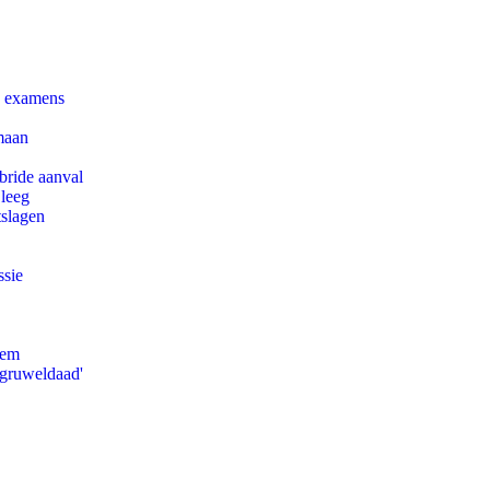
e examens
maan
bride aanval
 leeg
tslagen
ssie
eem
'gruweldaad'