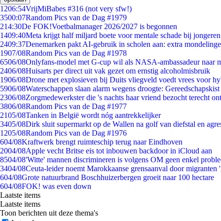
12
06:54
VrijMiBabes #316 (not very sfw!)
35
00:07
Random Pics van de Dag #1979
2
14:30
De FOK!Voetbalmanager 2026/2027 is begonnen
14
09:40
Meta krijgt half miljard boete voor mentale schade bij jongeren
24
09:37
Denemarken pakt AI-gebruik in scholen aan: extra mondeling
19
07/08
Random Pics van de Dag #1978
65
06/08
Onlyfans-model met G-cup wil als NASA-ambassadeur naar 
24
06/08
Huisarts per direct uit vak gezet om ernstig alcoholmisbruik
19
06/08
Drone met explosieven bij Duits vliegveld voedt vrees voor hy
59
06/08
Waterschappen slaan alarm wegens droogte: Gereedschapskist
23
06/08
Zorgmedewerkster die 's nachts haar vriend bezocht terecht on
38
06/08
Random Pics van de Dag #1977
21
05/08
Tanken in België wordt nóg aantrekkelijker
34
05/08
Dirk sluit supermarkt op de Wallen na golf van diefstal en agre
12
05/08
Random Pics van de Dag #1976
6
04/08
Kraftwerk brengt ruimteschip terug naar Eindhoven
20
04/08
Apple vecht Britse eis tot inbouwen backdoor in iCloud aan
85
04/08
'Witte' mannen discrimineren is volgens OM geen enkel probl
34
04/08
Ceuta-leider noemt Marokkaanse grensaanval door migranten 
6
04/08
Grote natuurbrand Boschhuizerbergen groeit naar 100 hectare
6
04/08
FOK! was even down
Laatste items
Laatste items
Toon berichten uit deze thema's