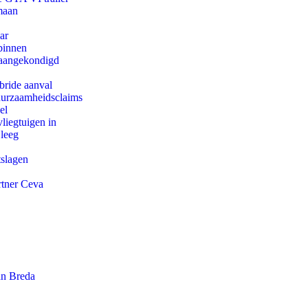
maan
ar
binnen
g aangekondigd
bride aanval
duurzaamheidsclaims
el
iegtuigen in
 leeg
tslagen
rtner Ceva
an Breda