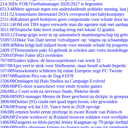
2
14:30
De FOK!Voetbalmanager 2026/2027 is begonnen
65
13:48
Meer agressie tegen een andersluidende politieke mening, laat j
31
11:52
Amsterdams dierenasiel DOA overspoeld met babykonijntjes
25
11:46
Kabinet geeft bedrijven geen compensatie voor schade door la
23
11:14
OM eist TBS tegen verwarde man die agenten stak met aardap
30
11:08
Tropische hitte keert zondag terug met lokaal 32 graden
30
10:12
Trump grijpt weer in op automatisch staatsburgerschap bij geb
55
09:51
Dikke Van Dale neemt 'vulvalippen' op: 'stigma op schaamlip
14
09:40
Meta krijgt half miljard boete voor mentale schade bij jongeren
24
09:37
Denemarken pakt AI-gebruik in scholen aan: extra mondeling
25
09:05
Peter Faber (82) overleden
7
07/08
Trailers kijken: de bioscoopreleases van week 32
0
07/08
Ajax veel te sterk voor Shelbourne, maar houdt schade beperkt
1
07/08
Nieuwkomers schitteren bij ruime Europese zege FC Twente
19
07/08
Random Pics van de Dag #1978
15
06/08
Ontslagen bij Halo Studios na Campaign Evolved
19
06/08
PS5-doos waarschuwt voor einde fysieke games
2
06/08
Le Court wint na nerveuze finale, Pieterse derde
29
06/08
NPO-manager Menno de Boer geschorst na dickpic in groeps
38
06/08
Duitser (93) crasht met quad tegen boom, vier gewonden
47
06/08
Trump wil dat J.D. Vance hem in 2028 opvolgt
1
06/08
Lemmen boekt eerste profzege in zware Ronde van Polen-rit
24
06/08
'Zwarte weduwes' in Rusland trouwen soldaten voor overlijden
14
06/08
Zangeres en Idols-jurylid Jerney Kaagman op 79-jarige leeftij
10
06/08
Netflix-abonnees krijgen exclusieve early access tot uitgebreid