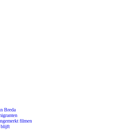
an Breda
migranten
ongemerkt filmen
lijft