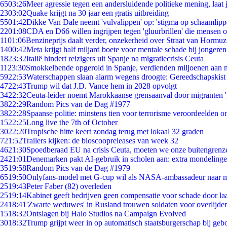
65
03:26
Meer agressie tegen een andersluidende politieke mening, laat j
23
03:02
Quake krijgt na 30 jaar een gratis uitbreiding
55
01:42
Dikke Van Dale neemt 'vulvalippen' op: 'stigma op schaamlip
22
01:08
CDA en D66 willen ingrijpen tegen 'gluurbrillen' die mensen 
11
01:06
Benzineprijs daalt verder, onzekerheid over Straat van Hormuz 
14
00:42
Meta krijgt half miljard boete voor mentale schade bij jongeren
18
23:32
Italië hindert reizigers uit Spanje na migratiecrisis Ceuta
11
23:30
Smokkelbende opgerold in Spanje, verdienden miljoenen aan 
59
22:53
Waterschappen slaan alarm wegens droogte: Gereedschapskist
47
22:43
Trump wil dat J.D. Vance hem in 2028 opvolgt
34
22:32
Ceuta-leider noemt Marokkaanse grensaanval door migranten 
38
22:29
Random Pics van de Dag #1977
38
22:28
Spaanse politie: minstens tien voor terrorisme veroordeelden 
15
22:25
Long live the 7th of October
30
22:20
Tropische hitte keert zondag terug met lokaal 32 graden
7
21:52
Trailers kijken: de bioscoopreleases van week 32
46
21:30
Spoedberaad EU na crisis Ceuta, moeten we onze buitengrenz
24
21:01
Denemarken pakt AI-gebruik in scholen aan: extra mondeling
35
19:58
Random Pics van de Dag #1979
65
19:50
Onlyfans-model met G-cup wil als NASA-ambassadeur naar 
25
19:43
Peter Faber (82) overleden
25
19:14
Kabinet geeft bedrijven geen compensatie voor schade door la
24
18:41
'Zwarte weduwes' in Rusland trouwen soldaten voor overlijden
15
18:32
Ontslagen bij Halo Studios na Campaign Evolved
30
18:32
Trump grijpt weer in op automatisch staatsburgerschap bij geb