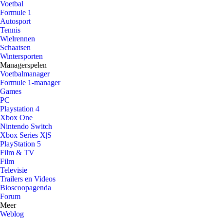
Voetbal
Formule 1
Autosport
Tennis
Wielrennen
Schaatsen
Wintersporten
Managerspelen
Voetbalmanager
Formule 1-manager
Games
PC
Playstation 4
Xbox One
Nintendo Switch
Xbox Series X|S
PlayStation 5
Film & TV
Film
Televisie
Trailers en Videos
Bioscoopagenda
Forum
Meer
Weblog