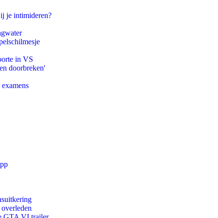
ij je intimideren?
agwater
pelschilmesje
oorte in VS
pen doorbreken'
e examens
app
suitkering
d overleden
e GTA VI trailer