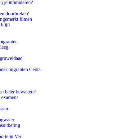
ij je intimideren?
pen doorbreken'
ongemerkt filmen
blijft
migranten
 leeg
'gruweldaad'
onder migranten Ceuta
en beter bewaken?
e examens
maan
agwater
suitkering
oorte in VS