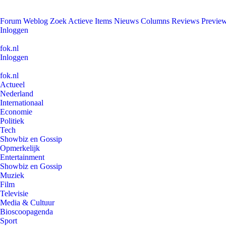
Forum
Weblog
Zoek
Actieve Items
Nieuws
Columns
Reviews
Previe
Inloggen
fok.nl
Inloggen
fok.nl
Actueel
Nederland
Internationaal
Economie
Politiek
Tech
Showbiz en Gossip
Opmerkelijk
Entertainment
Showbiz en Gossip
Muziek
Film
Televisie
Media & Cultuur
Bioscoopagenda
Sport