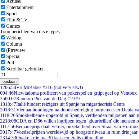
Actueel
Entertainment
Sport
Film & Tv
Games
Toon berichten van deze types
Weblog
Column
(P)review
Special
Poll
Scrollbar gebruiken
opslaan
12
06:54
VrijMiBabes #316 (not very sfw!)
0
04:46
Niewiadoma profiteert van pokerspel en grijpt geel op Ventoux
35
00:07
Random Pics van de Dag #1979
18
18:47
Italië hindert reizigers uit Spanje na migratiecrisis Ceuta
20
18:31
Vier aanhoudingen na doodsbedreiging burgemeester Depla v
11
18:26
Smokkelbende opgerold in Spanje, verdienden miljoenen aan 
22
18:08
CDA en D66 willen ingrijpen tegen 'gluurbrillen' die mensen 
11
17:56
Benzineprijs daalt verder, onzekerheid over Straat van Hormuz b
30
17:47
Voedselprijzen wereldwijd op hoogste niveau in ruim drie jaar
23
14:33
Quake krijgt na 30 jaar een gratis uitbreiding