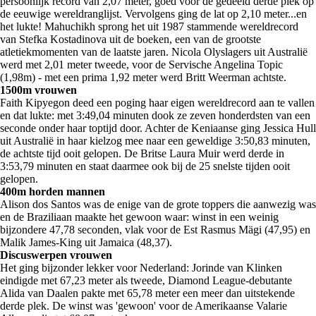
persoonlijk record van 2,07 meter, goed voor de gedeeld derde plek op
de eeuwige wereldranglijst. Vervolgens ging de lat op 2,10 meter...en
het lukte! Mahuchikh sprong het uit 1987 stammende wereldrecord
van Stefka Kostadinova uit de boeken, een van de grootste
atletiekmomenten van de laatste jaren. Nicola Olyslagers uit Australië
werd met 2,01 meter tweede, voor de Servische Angelina Topic
(1,98m) - met een prima 1,92 meter werd Britt Weerman achtste.
1500m vrouwen
Faith Kipyegon deed een poging haar eigen wereldrecord aan te vallen
en dat lukte: met 3:49,04 minuten dook ze zeven honderdsten van een
seconde onder haar toptijd door. Achter de Keniaanse ging Jessica Hull
uit Australië in haar kielzog mee naar een geweldige 3:50,83 minuten,
de achtste tijd ooit gelopen. De Britse Laura Muir werd derde in
3:53,79 minuten en staat daarmee ook bij de 25 snelste tijden ooit
gelopen.
400m horden mannen
Alison dos Santos was de enige van de grote toppers die aanwezig was
en de Braziliaan maakte het gewoon waar: winst in een weinig
bijzondere 47,78 seconden, vlak voor de Est Rasmus Mägi (47,95) en
Malik James-King uit Jamaica (48,37).
Discuswerpen vrouwen
Het ging bijzonder lekker voor Nederland: Jorinde van Klinken
eindigde met 67,23 meter als tweede, Diamond League-debutante
Alida van Daalen pakte met 65,78 meter een meer dan uitstekende
derde plek. De winst was 'gewoon' voor de Amerikaanse Valarie