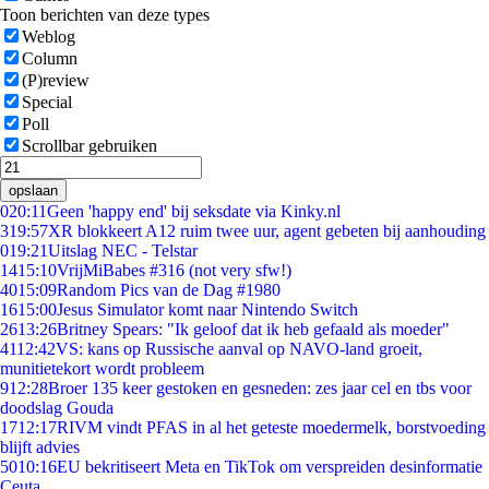
Toon berichten van deze types
Weblog
Column
(P)review
Special
Poll
Scrollbar gebruiken
opslaan
0
20:11
Geen 'happy end' bij seksdate via Kinky.nl
3
19:57
XR blokkeert A12 ruim twee uur, agent gebeten bij aanhouding
0
19:21
Uitslag NEC - Telstar
14
15:10
VrijMiBabes #316 (not very sfw!)
40
15:09
Random Pics van de Dag #1980
16
15:00
Jesus Simulator komt naar Nintendo Switch
26
13:26
Britney Spears: "Ik geloof dat ik heb gefaald als moeder"
41
12:42
VS: kans op Russische aanval op NAVO-land groeit,
munitietekort wordt probleem
9
12:28
Broer 135 keer gestoken en gesneden: zes jaar cel en tbs voor
doodslag Gouda
17
12:17
RIVM vindt PFAS in al het geteste moedermelk, borstvoeding
blijft advies
50
10:16
EU bekritiseert Meta en TikTok om verspreiden desinformatie
Ceuta