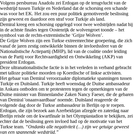
Volgens persbureau Anadolu zei Erdogan op de terugvlucht van de
wedstrijd tussen Turkije en Nederland dat de schorsing een schande
was voor het EK. Het zou een puur politiek gemotiveerde beslissing
zijn geweest en daardoor een straf voor Turkije als land.
Demiral kreeg een schorsing opgelegd voor twee wedstrijden nadat hij
in de achtste finales tegen Oostenrijk de wolvengroet toonde – het
symbool van de rechts-extremistische ‘Grijze Wolven’.
De Grijze Wolven zijn een Turkse extreemrechtse groepering, die zich
vanaf de jaren zestig ontwikkelde binnen de invloedssfeer van de
Nationalistische Actiepartij (MHP), lid van de coalitie onder leiding
van de Partij voor Rechtvaardigheid en Ontwikkeling (AKP) van
president Erdogan.
Deze ultranationalistische factie is in het verleden in verband gebracht
met talloze politieke moorden op Koerdische of linkse activisten.
Het gebaar van Demiral veroorzaakte diplomatieke spanningen tussen
Turkije en Duitsland. Turkije heeft woensdag de Duitse ambassadeur
in Ankara ontboden om te protesteren tegen de opmerkingen van de
Duitse minister van Binnenlandse Zaken Nancy Faeser, die de gebaren
van Demiral 'onaanvaardbaar' noemde. Duitsland reageerde de
volgende dag door de Turkse ambassadeur in Berlijn op te roepen.
Erdogan, die zijn bezoek aan Azerbeidzjan afzegde en zaterdag naar
Berlijn reisde om de kwartfinale in het Olympiastadion te bekijken, zei
echter dat de beslissing geen invloed had op de motivatie van het
Turkse team.
“Ondanks alle negativiteit (…) zijn we getuige geweest
van een spannende wedstrijd.”