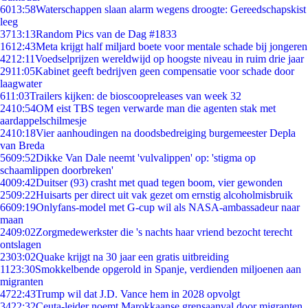
60
13:58
Waterschappen slaan alarm wegens droogte: Gereedschapskist
leeg
37
13:13
Random Pics van de Dag #1833
16
12:43
Meta krijgt half miljard boete voor mentale schade bij jongeren
42
12:11
Voedselprijzen wereldwijd op hoogste niveau in ruim drie jaar
29
11:05
Kabinet geeft bedrijven geen compensatie voor schade door
laagwater
6
11:03
Trailers kijken: de bioscoopreleases van week 32
24
10:54
OM eist TBS tegen verwarde man die agenten stak met
aardappelschilmesje
24
10:18
Vier aanhoudingen na doodsbedreiging burgemeester Depla
van Breda
56
09:52
Dikke Van Dale neemt 'vulvalippen' op: 'stigma op
schaamlippen doorbreken'
40
09:42
Duitser (93) crasht met quad tegen boom, vier gewonden
25
09:22
Huisarts per direct uit vak gezet om ernstig alcoholmisbruik
66
09:19
Onlyfans-model met G-cup wil als NASA-ambassadeur naar
maan
24
09:02
Zorgmedewerkster die 's nachts haar vriend bezocht terecht
ontslagen
23
03:02
Quake krijgt na 30 jaar een gratis uitbreiding
11
23:30
Smokkelbende opgerold in Spanje, verdienden miljoenen aan
migranten
47
22:43
Trump wil dat J.D. Vance hem in 2028 opvolgt
34
22:32
Ceuta-leider noemt Marokkaanse grensaanval door migranten