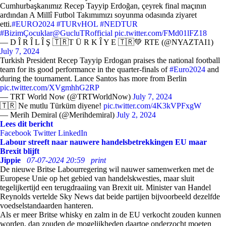
Cumhurbaşkanımız Recep Tayyip Erdoğan, çeyrek final maçının
ardından A Millî Futbol Takımımızı soyunma odasında ziyaret
etti.
#EURO2024
#TURvHOL
#NEDTUR
#BizimÇocuklar
@GucluTRofficial
pic.twitter.com/FMd01lFZ18
— D Î R Î L Î Ş 🇹🇷T Ü R K Î Y E 🇹🇷💚 RTE (@NYAZTAI1)
July 7, 2024
Turkish President Recep Tayyip Erdogan praises the national football
team for its good performance in the quarter-finals of
#Euro2024
and
during the tournament. Lance Santos has more from Berlin
pic.twitter.com/XVgmhhG2RP
— TRT World Now (@TRTWorldNow)
July 7, 2024
🇹🇷 Ne mutlu Türküm diyene!
pic.twitter.com/4K3kVPFxgW
— Merih Demiral (@Merihdemiral)
July 2, 2024
Lees dit bericht
Facebook
Twitter
LinkedIn
Labour streeft naar nauwere handelsbetrekkingen EU maar
Brexit blijft
Jippie
07-07-2024 20:59
print
De nieuwe Britse Labourregering wil nauwer samenwerken met de
Europese Unie op het gebied van handelskwesties, maar sluit
tegelijkertijd een terugdraaiing van Brexit uit. Minister van Handel
Reynolds vertelde Sky News dat beide partijen bijvoorbeeld dezelfde
voedselstandaarden hanteren.
Als er meer Britse whisky en zalm in de EU verkocht zouden kunnen
worden, dan zouden de mogelijkheden daartoe onderzocht moeten