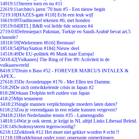
149
19:11
Sterren toen en nu #11
226
19:11
archito's jaren '70 huis #5 - Een nieuw begin
72
19:10
[HAZES-gate #118] Echt een leuk wijf
166
19:09
Traditioneel tekenen #6; met honden
195
19:04
[RTL] B&B vol liefde 6de seizoen #4
27
19:03
Defensiepact Pakistan, Turkije en Saudi-Arabië bevat art.5
clausule?
183
18:59
[Wielrennen #616] Brennan!
185
18:54
[PlayStation #184] Nieuw deel
145
18:49
De EU-politiek #6 Musk naar Europa!
50
18:42
[Vulkanen] The Ring of Fire #9: Activiteit in de
vulkaanwereld
84
18:37
Drum n Bass #52 - FOREVER MARCUS INTALEX &
APEX..
276
18:35
De Avondetappe #176 - Met Ellen ten Damme.
5
18:29
De zich ontwikkelende crisis in Japan #2
8
18:28
Orkaan Dolphin treft zuiden van Japan
4
18:25
Mijn testament
34
18:23
Single mannen verplichtsingle moeders laten daten?
61
18:23
Zou je vreemdgaan in een relatie kunnen vergeven?
294
18:21
Het Nederlandse tennis #35 - Lamensgodin
148
18:14
Wat je ook stemt, je krijgt in NL altijd Links Liberaal Beleid.
2
18:14
Scholensysteem tegenwoordig?
62
18:12
Zeikhoek #12 Het moet niet gekker worden # echt !!
112
18:10
Roddelpraat onder vuur: ongepaste opmerkingen