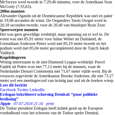
McSweyn werd tweede in 7:29,46 minuten, voor de Amerikaan Sean
McGorty (7:35,63).
200m mannen
Alexander Ogando uit de Dominicaanse Republiek was snel en pakte
in 19,98 seconden de winst. De Oegandees Tarsis Orogot werd in
20,18 seconden tweede, voor de 20,46 van thuisloper Ryan Zeze.
Speerwerpen mannen
Het was geen geweldige wedstrijd, maar spanning zat er wel in. De
winst was met 85,91 meter voor Julian Weber uit Duitsland, de
Grenadiaan Anderson Peters werd met 85,19 meter tweede en het
podium werd met 85,04 meter gecompleteerd door de Tsjech Jakub
Vadlejch.
Kogelslingeren
Weinig interessants in de niet-Diamond League-wedstrijd: Pawel
Fajdek uit Polen won met 77,13 meter bij de mannen, waar de
Nederlander Denzel Comenentia met 71,67 meter vijfde werd. Bij de
vrouwen zegevierde de Amerikaanse Brooke Andersen, die met 73,27
meter wel een meetingrecord van twintig jaar oud uit de boeken wierp.
Lees dit bericht
Facebook
Twitter
LinkedIn
Erdogan bekritiseert schorsing Demiral: “puur politieke
beslissing”
Jippie
07-07-2024 21:16
print
De Turkse president Erdogan heeft kritiek geuit op de Europese
voetbalbond voor het schorsen van de Turkse speler Demiral.