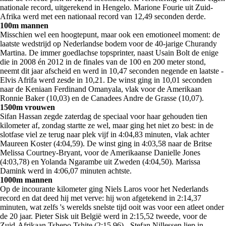
nationale record, uitgerekend in Hengelo. Marione Fourie uit Zuid-
Afrika werd met een nationaal record van 12,49 seconden derde.
100m mannen
Misschien wel een hoogtepunt, maar ook een emotioneel moment: de
laatste wedstrijd op Nederlandse bodem voor de 40-jarige Churandy
Martina. De immer goedlachse topsprinter, naast Usain Bolt de enige
die in 2008 én 2012 in de finales van de 100 en 200 meter stond,
neemt dit jaar afscheid en werd in 10,47 seconden negende en laatste -
Elvis Afrifa werd zesde in 10,21. De winst ging in 10,01 seconden
naar de Keniaan Ferdinand Omanyala, vlak voor de Amerikaan
Ronnie Baker (10,03) en de Canadees Andre de Grasse (10,07).
1500m vrouwen
Sifan Hassan zegde zaterdag de speciaal voor haar gehouden tien
kilometer af, zondag startte ze wel, maar ging het niet zo best: in de
slotfase viel ze terug naar plek vijf in 4:04,83 minuten, vlak achter
Maureen Koster (4:04,59). De winst ging in 4:03,58 naar de Britse
Melissa Courtney-Bryant, voor de Amerikaanse Danielle Jones
(4:03,78) en Yolanda Ngarambe uit Zweden (4:04,50). Marissa
Damink werd in 4:06,07 minuten achtste.
1000m mannen
Op de incourante kilometer ging Niels Laros voor het Nederlands
record en dat deed hij met verve: hij won afgetekend in 2:14,37
minuten, wat zelfs 's werelds snelste tijd ooit was voor een atleet onder
de 20 jaar. Pieter Sisk uit België werd in 2:15,52 tweede, voor de
Zuid-Afrikaan Tshepo Tshite (2:15,96) - Stefan Nillessen liep in