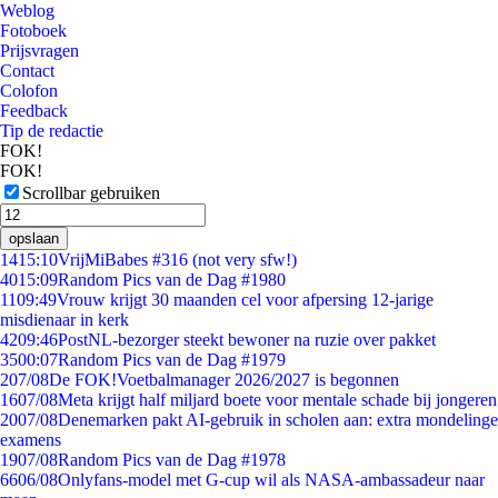
Weblog
Fotoboek
Prijsvragen
Contact
Colofon
Feedback
Tip de redactie
FOK!
FOK!
Scrollbar gebruiken
opslaan
14
15:10
VrijMiBabes #316 (not very sfw!)
40
15:09
Random Pics van de Dag #1980
11
09:49
Vrouw krijgt 30 maanden cel voor afpersing 12-jarige
misdienaar in kerk
42
09:46
PostNL-bezorger steekt bewoner na ruzie over pakket
35
00:07
Random Pics van de Dag #1979
2
07/08
De FOK!Voetbalmanager 2026/2027 is begonnen
16
07/08
Meta krijgt half miljard boete voor mentale schade bij jongeren
20
07/08
Denemarken pakt AI-gebruik in scholen aan: extra mondelinge
examens
19
07/08
Random Pics van de Dag #1978
66
06/08
Onlyfans-model met G-cup wil als NASA-ambassadeur naar