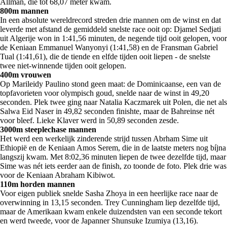
Allman, die tot 68,07 meter kwam.
800m mannen
In een absolute wereldrecord streden drie mannen om de winst en dat
leverde met afstand de gemiddeld snelste race ooit op: Djamel Sedjati
uit Algerije won in 1:41,56 minuten, de negende tijd ooit gelopen, voor
de Keniaan Emmanuel Wanyonyi (1:41,58) en de Fransman Gabriel
Tual (1:41,61), die de tiende en elfde tijden ooit liepen - de snelste
twee niet-winnende tijden ooit gelopen.
400m vrouwen
Op Marileidy Paulino stond geen maat: de Dominicaanse, een van de
topfavorieten voor olympisch goud, snelde naar de winst in 49,20
seconden. Plek twee ging naar Natalia Kaczmarek uit Polen, die net als
Salwa Eid Naser in 49,82 seconden finishte, maar de Bahreinse nét
voor bleef. Lieke Klaver werd in 50,89 seconden zesde.
3000m steeplechase mannen
Het werd een werkelijk zinderende strijd tussen Abrham Sime uit
Ethiopië en de Keniaan Amos Serem, die in de laatste meters nog bíjna
langszij kwam. Met 8:02,36 minuten liepen de twee dezelfde tijd, maar
Sime was nét iets eerder aan de finish, zo toonde de foto. Plek drie was
voor de Keniaan Abraham Kibiwot.
110m horden mannen
Voor eigen publiek snelde Sasha Zhoya in een heerlijke race naar de
overwinning in 13,15 seconden. Trey Cunningham liep dezelfde tijd,
maar de Amerikaan kwam enkele duizendsten van een seconde tekort
en werd tweede, voor de Japanner Shunsuke Izumiya (13,16).