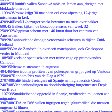
40
09:53
Houthi's vallen Saoedi-Arabië en Jemen aan, dreigen met
blokkade olieroute
11
09:49
Vrouw krijgt 30 maanden cel voor afpersing 12-jarige
misdienaar in kerk
42
09:46
PostNL-bezorger steekt bewoner na ruzie over pakket
6
09:45
Trailers kijken: de bioscoopreleases van week 32
25
09:32
Wegpiraat scheurt met 146 km/u door het centrum van
Amsterdam
7
09:28
Aanhoudende droogte veroorzaakt scheuren in dijken Zuid-
Holland
0
08:59
Van de Zandschulp overleeft matchpoints, ook Griekspoor
verder in Montreal
1
08:56
Excelsior opent seizoen met ruime zege op promovendus
Cambuur
2
08:35
Nieuw te streamen in augustus
4
04:46
Niewiadoma profiteert van pokerspel en grijpt geel op Ventoux
35
00:07
Random Pics van de Dag #1979
27
07/08
Italië hindert reizigers uit Spanje na migratiecrisis Ceuta
24
07/08
Vier aanhoudingen na doodsbedreiging burgemeester Depla
van Breda
11
07/08
Smokkelbende opgerold in Spanje, verdienden miljoenen aan
migranten
39
07/08
CDA en D66 willen ingrijpen tegen 'gluurbrillen' die mensen
ongemerkt filmen
13
07/08
Benzineprijs daalt verder, onzekerheid over Straat van Hormuz