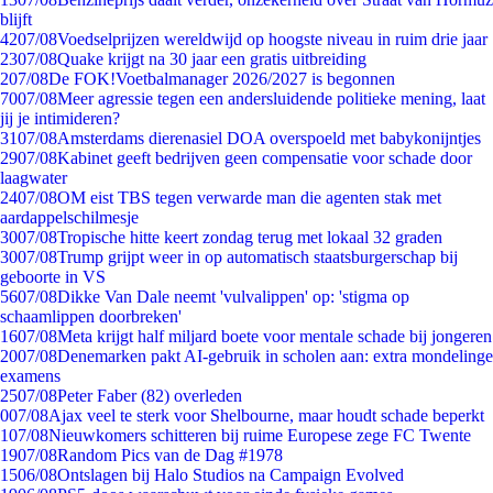
blijft
42
07/08
Voedselprijzen wereldwijd op hoogste niveau in ruim drie jaar
23
07/08
Quake krijgt na 30 jaar een gratis uitbreiding
2
07/08
De FOK!Voetbalmanager 2026/2027 is begonnen
70
07/08
Meer agressie tegen een andersluidende politieke mening, laat
jij je intimideren?
31
07/08
Amsterdams dierenasiel DOA overspoeld met babykonijntjes
29
07/08
Kabinet geeft bedrijven geen compensatie voor schade door
laagwater
24
07/08
OM eist TBS tegen verwarde man die agenten stak met
aardappelschilmesje
30
07/08
Tropische hitte keert zondag terug met lokaal 32 graden
30
07/08
Trump grijpt weer in op automatisch staatsburgerschap bij
geboorte in VS
56
07/08
Dikke Van Dale neemt 'vulvalippen' op: 'stigma op
schaamlippen doorbreken'
16
07/08
Meta krijgt half miljard boete voor mentale schade bij jongeren
20
07/08
Denemarken pakt AI-gebruik in scholen aan: extra mondelinge
examens
25
07/08
Peter Faber (82) overleden
0
07/08
Ajax veel te sterk voor Shelbourne, maar houdt schade beperkt
1
07/08
Nieuwkomers schitteren bij ruime Europese zege FC Twente
19
07/08
Random Pics van de Dag #1978
15
06/08
Ontslagen bij Halo Studios na Campaign Evolved