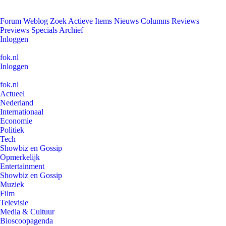
Forum
Weblog
Zoek
Actieve Items
Nieuws
Columns
Reviews
Previews
Specials
Archief
Inloggen
fok.nl
Inloggen
fok.nl
Actueel
Nederland
Internationaal
Economie
Politiek
Tech
Showbiz en Gossip
Opmerkelijk
Entertainment
Showbiz en Gossip
Muziek
Film
Televisie
Media & Cultuur
Bioscoopagenda