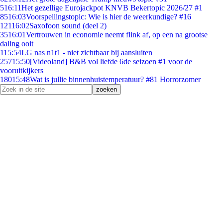
5
16:11
Het gezellige Eurojackpot KNVB Bekertopic 2026/27 #1
85
16:03
Voorspellingstopic: Wie is hier de weerkundige? #16
121
16:02
Saxofoon sound (deel 2)
35
16:01
Vertrouwen in economie neemt flink af, op een na grootse
daling ooit
1
15:54
LG nas n1t1 - niet zichtbaar bij aansluiten
257
15:50
[Videoland] B&B vol liefde 6de seizoen #1 voor de
vooruitkijkers
180
15:48
Wat is jullie binnenhuistemperatuur? #81 Horrorzomer