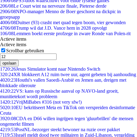
19
06/08
PS5-doos waarschuwt voor einde fysieke games
2
06/08
Le Court wint na nerveuze finale, Pieterse derde
29
06/08
NPO-manager Menno de Boer geschorst na dickpic in
groepsapp
40
06/08
Duitser (93) crasht met quad tegen boom, vier gewonden
47
06/08
Trump wil dat J.D. Vance hem in 2028 opvolgt
1
06/08
Lemmen boekt eerste profzege in zware Ronde van Polen-rit
Actieve items
Actieve items
Scrollbar gebruiken
opslaan
17
20:26
Jesus Simulator komt naar Nintendo Switch
3
20:24
XR blokkeert A12 ruim twee uur, agent gebeten bij aanhouding
40
20:23
Houthi's vallen Saoedi-Arabië en Jemen aan, dreigen met
blokkade olieroute
41
20:22
VS: kans op Russische aanval op NAVO-land groeit,
munitietekort wordt probleem
14
20:12
VrijMiBabes #316 (not very sfw!)
50
20:10
EU bekritiseert Meta en TikTok om verspreiden desinformatie
Ceuta
39
20:08
CDA en D66 willen ingrijpen tegen 'gluurbrillen' die mensen
ongemerkt filmen
42
19:53
PostNL-bezorger steekt bewoner na ruzie over pakket
71
19:53
Israël meldt dood twee militairen in Zuid-Libanon, vergelding