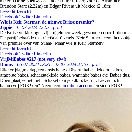
meter naar de Nieuw-Zeelander Hamish Kerr, voor de Australiër
Brandon Starc (2,22m) en Edgar Rivera uit Mexico (2,18m).
Lees dit bericht
Facebook
Twitter
LinkedIn
Wie is Keir Starmer, de nieuwe Britse premier?
Jippie
07-07-2024 22:07
print
De Britse verkiezingen zijn afgelopen week gewonnen door Labour.
De partij behaalde maar liefst 410 zetels. Keir Starmer neemt het stokje
van premier over van Sunak. Maar wie is Keir Starmer?
Lees dit bericht
Facebook
Twitter
LinkedIn
VrijMiBabes #217 (not very sfw!)
Danny
06-07-2024 23:31
07-07-2024 21:53
print
Elke vrijdagmiddag een dosis babes. Bizarre babes, lekkere babes,
grappige babes, schaarsgeklede babes, wannabe babes etc. Babes dus.
Doen plaatjes het niet? Schakel dan je adblocker uit. Liever toch
bannervrij FOK!ken? Neem een
premium account
en steun FOK!