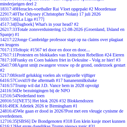
minderjarigen deel 2
183
17:49
Heracles-voetballer Rai Vloet opgepakt #2 Moordenaar
229
17:40
The Odyssey (Christopher Nolan) 17 juli 2026
103
17:36
[La Liga #177]
45
17:34
[Dagboek] What's in your head? #2
262
17:33
Totale zonsverduistering 12-08-2026 (Groenland, IJsland en
Spanje) #1
142
17:22
Jonge Cambridge professor stapt op na claims over plagiaat
en leugens
70
17:13
Teltopic #1567 tel door en door en door....
276
17:11
Protesten en blokkades van Extinction Rebellion #24 Eieren
78
17:10
Franky en Coen bakken friet in Oekraïne - Volg ze hier! #3
264
17:08
Agent smijt zwangere vrouw op de grond, onderzoek gestart
#2
52
17:08
Jezelf gelukkig voelen als vrijgezelle vijftiger
64
16:57
Covid19 the aftermath #17 bananenmilkshake
74
16:57
Trump wil dat J.D. Vance hem in 2028 opvolgt
241
16:56
De bezuinigingen bij de NPO
125
16:54
Nederland toen
269
16:51
[NET5] Het blok 2026 #32 Blokkendozen
6
16:49
EK Atletiek 2026 te Birmingham #1
248
16:45
Wie gaan er dood in 2026?Post met een vleugje cynisme de
overledenen.
127
16:35
[SBS6] De Bondgenoten #318 Een klein kusje moet kunnen
62
16:12
Het grote dagelijkse Trump nieuws topic #31