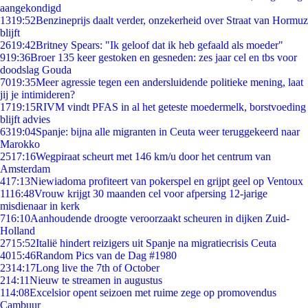
aangekondigd
13
19:52
Benzineprijs daalt verder, onzekerheid over Straat van Hormuz
blijft
26
19:42
Britney Spears: "Ik geloof dat ik heb gefaald als moeder"
9
19:36
Broer 135 keer gestoken en gesneden: zes jaar cel en tbs voor
doodslag Gouda
70
19:35
Meer agressie tegen een andersluidende politieke mening, laat
jij je intimideren?
17
19:15
RIVM vindt PFAS in al het geteste moedermelk, borstvoeding
blijft advies
63
19:04
Spanje: bijna alle migranten in Ceuta weer teruggekeerd naar
Marokko
25
17:16
Wegpiraat scheurt met 146 km/u door het centrum van
Amsterdam
4
17:13
Niewiadoma profiteert van pokerspel en grijpt geel op Ventoux
11
16:48
Vrouw krijgt 30 maanden cel voor afpersing 12-jarige
misdienaar in kerk
7
16:10
Aanhoudende droogte veroorzaakt scheuren in dijken Zuid-
Holland
27
15:52
Italië hindert reizigers uit Spanje na migratiecrisis Ceuta
40
15:46
Random Pics van de Dag #1980
23
14:17
Long live the 7th of October
2
14:11
Nieuw te streamen in augustus
1
14:08
Excelsior opent seizoen met ruime zege op promovendus
Cambuur