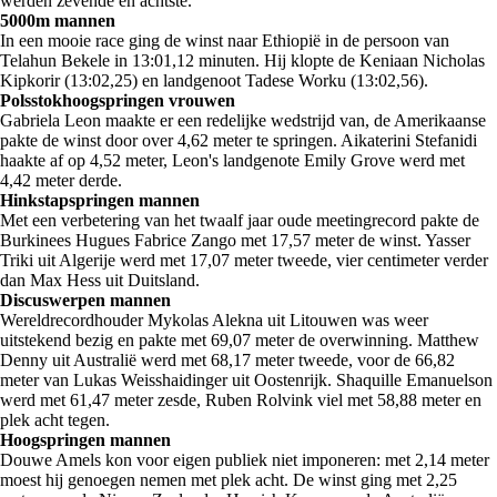
werden zevende en achtste.
5000m mannen
In een mooie race ging de winst naar Ethiopië in de persoon van
Telahun Bekele in 13:01,12 minuten. Hij klopte de Keniaan Nicholas
Kipkorir (13:02,25) en landgenoot Tadese Worku (13:02,56).
Polsstokhoogspringen vrouwen
Gabriela Leon maakte er een redelijke wedstrijd van, de Amerikaanse
pakte de winst door over 4,62 meter te springen. Aikaterini Stefanidi
haakte af op 4,52 meter, Leon's landgenote Emily Grove werd met
4,42 meter derde.
Hinkstapspringen mannen
Met een verbetering van het twaalf jaar oude meetingrecord pakte de
Burkinees Hugues Fabrice Zango met 17,57 meter de winst. Yasser
Triki uit Algerije werd met 17,07 meter tweede, vier centimeter verder
dan Max Hess uit Duitsland.
Discuswerpen mannen
Wereldrecordhouder Mykolas Alekna uit Litouwen was weer
uitstekend bezig en pakte met 69,07 meter de overwinning. Matthew
Denny uit Australië werd met 68,17 meter tweede, voor de 66,82
meter van Lukas Weisshaidinger uit Oostenrijk. Shaquille Emanuelson
werd met 61,47 meter zesde, Ruben Rolvink viel met 58,88 meter en
plek acht tegen.
Hoogspringen mannen
Douwe Amels kon voor eigen publiek niet imponeren: met 2,14 meter
moest hij genoegen nemen met plek acht. De winst ging met 2,25