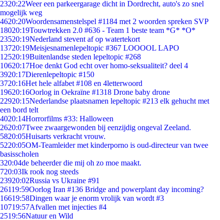
23
20:22
Weer een parkeergarage dicht in Dordrecht, auto's zo snel
mogelijk weg
46
20:20
Woordensamenstelspel #1184 met 2 woorden spreken SVP
180
20:19
Touwtrekken 2.0 #636 - Team 1 beste team *G* *O*
235
20:19
Nederland stevent af op watertekort
137
20:19
Meisjesnamenlepeltopic #367 LOOOOL LAPO
125
20:19
Buitenlandse steden lepeltopic #268
106
20:17
Hoe denkt God echt over homo-seksualiteit? deel 4
39
20:17
Dierenlepeltopic #150
37
20:16
Het hele alfabet #108 en 4letterwoord
196
20:16
Oorlog in Oekraïne #1318 Drone baby drone
229
20:15
Nederlandse plaatsnamen lepeltopic #213 elk gehucht met
een bord telt
40
20:14
Horrorfilms #33: Halloween
26
20:07
Twee zwaargewonden bij eenzijdig ongeval Zeeland.
58
20:05
Huisarts verkracht vrouw.
52
20:05
OM-Teamleider met kinderporno is oud-directeur van twee
basisscholen
3
20:04
de beheerder die mij oh zo moe maakt.
7
20:03
Ik rook nog steeds
239
20:02
Russia vs Ukraine #91
261
19:59
Oorlog Iran #136 Bridge and powerplant day incoming?
166
19:58
Dingen waar je enorm vrolijk van wordt #3
107
19:57
Afvallen met injecties #4
25
19:56
Natuur en Wild