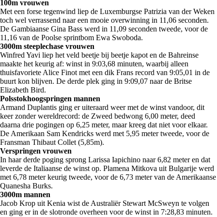
100m vrouwen
Met een forse tegenwind liep de Luxemburgse Patrizia van der Weken
toch wel verrassend naar een mooie overwinning in 11,06 seconden.
De Gambiaanse Gina Bass werd in 11,09 seconden tweede, voor de
11,16 van de Poolse sprintbom Ewa Swoboda.
3000m steeplechase vrouwen
Winfred Yavi liep het veld beetje bij beetje kapot en de Bahreinse
maakte het keurig af: winst in 9:03,68 minuten, waarbij alleen
thuisfavoriete Alice Finot met een dik Frans record van 9:05,01 in de
buurt kon blijven. De derde plek ging in 9:09,07 naar de Britse
Elizabeth Bird.
Polsstokhoogspringen mannen
Armand Duplantis ging er uiteraard weer met de winst vandoor, dit
keer zonder wereldrecord: de Zweed bedwong 6,00 meter, deed
daarna drie pogingen op 6,25 meter, maar kreeg dat niet voor elkaar.
De Amerikaan Sam Kendricks werd met 5,95 meter tweede, voor de
Fransman Thibaut Collet (5,85m).
Verspringen vrouwen
In haar derde poging sprong Larissa Iapichino naar 6,82 meter en dat
leverde de Italiaanse de winst op. Plamena Mitkova uit Bulgarije werd
met 6,78 meter keurig tweede, voor de 6,73 meter van de Amerikaanse
Quanesha Burks.
3000m mannen
Jacob Krop uit Kenia wist de Australiër Stewart McSweyn te volgen
en ging er in de slotronde overheen voor de winst in 7:28,83 minuten.