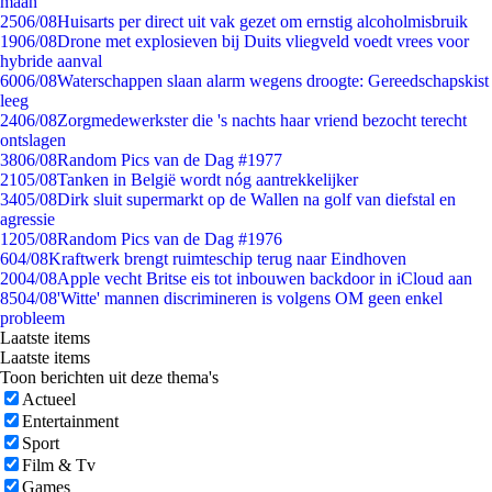
maan
25
06/08
Huisarts per direct uit vak gezet om ernstig alcoholmisbruik
19
06/08
Drone met explosieven bij Duits vliegveld voedt vrees voor
hybride aanval
60
06/08
Waterschappen slaan alarm wegens droogte: Gereedschapskist
leeg
24
06/08
Zorgmedewerkster die 's nachts haar vriend bezocht terecht
ontslagen
38
06/08
Random Pics van de Dag #1977
21
05/08
Tanken in België wordt nóg aantrekkelijker
34
05/08
Dirk sluit supermarkt op de Wallen na golf van diefstal en
agressie
12
05/08
Random Pics van de Dag #1976
6
04/08
Kraftwerk brengt ruimteschip terug naar Eindhoven
20
04/08
Apple vecht Britse eis tot inbouwen backdoor in iCloud aan
85
04/08
'Witte' mannen discrimineren is volgens OM geen enkel
probleem
Laatste items
Laatste items
Toon berichten uit deze thema's
Actueel
Entertainment
Sport
Film & Tv
Games