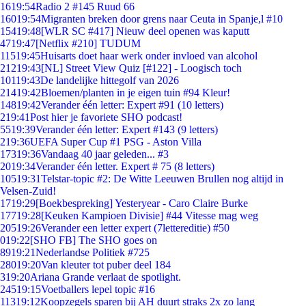
16
19:54
Radio 2 #145 Ruud 66
160
19:54
Migranten breken door grens naar Ceuta in Spanje,l #10
154
19:48
[WLR SC #417] Nieuw deel openen was kaputt
47
19:47
[Netflix #210] TUDUM
115
19:45
Huisarts doet haar werk onder invloed van alcohol
212
19:43
[NL] Street View Quiz [#122] - Loogisch toch
101
19:43
De landelijke hittegolf van 2026
214
19:42
Bloemen/planten in je eigen tuin #94 Kleur!
148
19:42
Verander één letter: Expert #91 (10 letters)
2
19:41
Post hier je favoriete SHO podcast!
55
19:39
Verander één letter: Expert #143 (9 letters)
2
19:36
UEFA Super Cup #1 PSG - Aston Villa
173
19:36
Vandaag 40 jaar geleden... #3
20
19:34
Verander één letter. Expert # 75 (8 letters)
105
19:31
Telstar-topic #2: De Witte Leeuwen Brullen nog altijd in
Velsen-Zuid!
17
19:29
[Boekbespreking] Yesteryear - Caro Claire Burke
177
19:28
[Keuken Kampioen Divisie] #44 Vitesse mag weg
205
19:26
Verander een letter expert (7lettereditie) #50
0
19:22
[SHO FB] The SHO goes on
89
19:21
Nederlandse Politiek #725
280
19:20
Van kleuter tot puber deel 184
3
19:20
Ariana Grande verlaat de spotlight.
245
19:15
Voetballers lepel topic #16
113
19:12
Koopzegels sparen bij AH duurt straks 2x zo lang