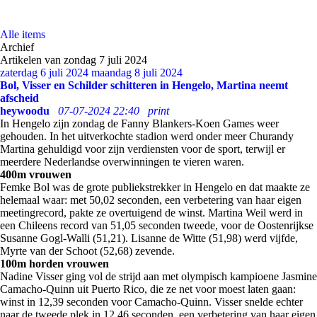
Alle items
Archief
Artikelen van zondag 7 juli 2024
zaterdag 6 juli 2024
maandag 8 juli 2024
Bol, Visser en Schilder schitteren in Hengelo, Martina neemt
afscheid
heywoodu
07-07-2024 22:40
print
In Hengelo zijn zondag de Fanny Blankers-Koen Games weer
gehouden. In het uitverkochte stadion werd onder meer Churandy
Martina gehuldigd voor zijn verdiensten voor de sport, terwijl er
meerdere Nederlandse overwinningen te vieren waren.
400m vrouwen
Femke Bol was de grote publiekstrekker in Hengelo en dat maakte ze
helemaal waar: met 50,02 seconden, een verbetering van haar eigen
meetingrecord, pakte ze overtuigend de winst. Martina Weil werd in
een Chileens record van 51,05 seconden tweede, voor de Oostenrijkse
Susanne Gogl-Walli (51,21). Lisanne de Witte (51,98) werd vijfde,
Myrte van der Schoot (52,68) zevende.
100m horden vrouwen
Nadine Visser ging vol de strijd aan met olympisch kampioene Jasmine
Camacho-Quinn uit Puerto Rico, die ze net voor moest laten gaan:
winst in 12,39 seconden voor Camacho-Quinn. Visser snelde echter
naar de tweede plek in 12,46 seconden, een verbetering van haar eigen