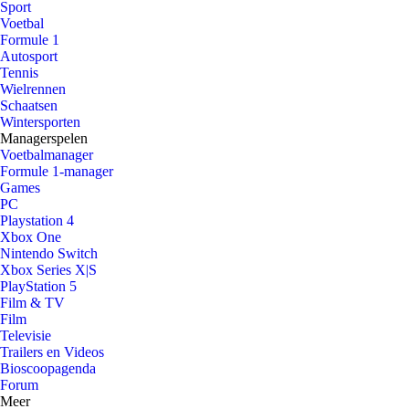
Sport
Voetbal
Formule 1
Autosport
Tennis
Wielrennen
Schaatsen
Wintersporten
Managerspelen
Voetbalmanager
Formule 1-manager
Games
PC
Playstation 4
Xbox One
Nintendo Switch
Xbox Series X|S
PlayStation 5
Film & TV
Film
Televisie
Trailers en Videos
Bioscoopagenda
Forum
Meer