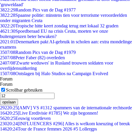
'gruweldaad'
38
22:29
Random Pics van de Dag #1977
38
22:28
Spaanse politie: minstens tien voor terrorisme veroordeelden
onder migranten Ceuta
30
22:20
Tropische hitte keert zondag terug met lokaal 32 graden
46
21:30
Spoedberaad EU na crisis Ceuta, moeten we onze
buitengrenzen beter bewaken?
20
21:01
Denemarken pakt AI-gebruik in scholen aan: extra mondelinge
examens
35
07/08
Random Pics van de Dag #1979
25
07/08
Peter Faber (82) overleden
24
07/08
'Zwarte weduwes' in Rusland trouwen soldaten voor
overlijdensuitkering
15
07/08
Ontslagen bij Halo Studios na Campaign Evolved
Forum
Forum
Scrollbar gebruiken
opslaan
292
20:25
[AMV] VS #1312 spammers van de internationale rechtsorde
164
20:25
[Live Eredivisie #1785] We zijn begonnen!
56
20:25
Eeuwig voortleven
230
20:24
[INFLUENCERS #296] Alles is welkom kneuzing of breuk
146
20:24
Tour de France femmes 2026 #5 Lollergps