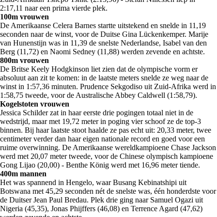
2:17,11 naar een prima vierde plek.
100m vrouwen
De Amerikaanse Celera Barnes startte uitstekend en snelde in 11,19
seconden naar de winst, voor de Duitse Gina Lückenkemper. Marije
van Hunenstijn was in 11,39 de snelste Nederlandse, Isabel van den
Berg (11,72) en Naomi Sedney (11,88) werden zevende en achtste.
800m vrouwen
De Britse Keely Hodgkinson liet zien dat de olympische vorm er
absoluut aan zit te komen: in de laatste meters snelde ze weg naar de
winst in 1:57,36 minuten. Prudence Sekgodiso uit Zuid-Afrika werd in
1:58,75 tweede, voor de Australische Abbey Caldwell (1:58,79).
Kogelstoten vrouwen
Jessica Schilder zat in haar eerste drie pogingen totaal niet in de
wedstrijd, maar met 19,72 meter in poging vier schoof ze de top-3
binnen. Bij haar laatste stoot haalde ze pas echt uit: 20,33 meter, twee
centimeter verder dan haar eigen nationale record en goed voor een
ruime overwinning. De Amerikaanse wereldkampioene Chase Jackson
werd met 20,07 meter tweede, voor de Chinese olympisch kampioene
Gong Lijao (20,00) - Benthe König werd met 16,96 meter tiende.
400m mannen
Het was spannend in Hengelo, waar Busang Kebinatshipi uit
Botswana met 45,29 seconden nét de snelste was, één honderdste voor
de Duitser Jean Paul Bredau. Plek drie ging naar Samuel Ogazi uit
Nigeria (45,35), Jonas Phijffers (46,08) en Terrence Agard (47,62)