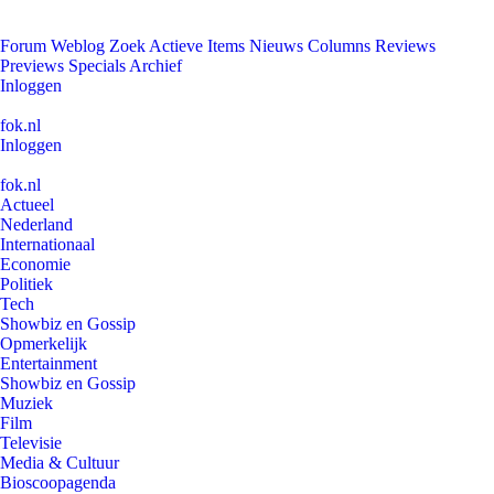
Forum
Weblog
Zoek
Actieve Items
Nieuws
Columns
Reviews
Previews
Specials
Archief
Inloggen
fok.nl
Inloggen
fok.nl
Actueel
Nederland
Internationaal
Economie
Politiek
Tech
Showbiz en Gossip
Opmerkelijk
Entertainment
Showbiz en Gossip
Muziek
Film
Televisie
Media & Cultuur
Bioscoopagenda