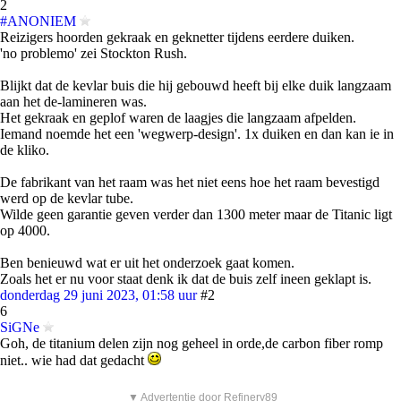
2
#ANONIEM
Reizigers hoorden gekraak en geknetter tijdens eerdere duiken.
'no problemo' zei Stockton Rush.
Blijkt dat de kevlar buis die hij gebouwd heeft bij elke duik langzaam
aan het de-lamineren was.
Het gekraak en geplof waren de laagjes die langzaam afpelden.
Iemand noemde het een 'wegwerp-design'. 1x duiken en dan kan ie in
de kliko.
De fabrikant van het raam was het niet eens hoe het raam bevestigd
werd op de kevlar tube.
Wilde geen garantie geven verder dan 1300 meter maar de Titanic ligt
op 4000.
Ben benieuwd wat er uit het onderzoek gaat komen.
Zoals het er nu voor staat denk ik dat de buis zelf ineen geklapt is.
donderdag 29 juni 2023, 01:58 uur
#2
6
SiGNe
Goh, de titanium delen zijn nog geheel in orde,de carbon fiber romp
niet.. wie had dat gedacht
▼ Advertentie door Refinery89