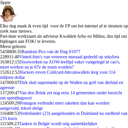
Jippie
Elke dag maak ik even tijd voor de FP om het internet af te struinen op
zoek naar nieuws.
Part-time werkzaam als adviseur Kwaliteit Arbo en Milieu, dus tijd om
bijdragen aan FOK! te leveren.
Meest gelezen
54588
00:35
Random Pics van de Dag #1977
2289
11:40
Vinted-foto's van vrouwen massaal gedeeld op seksfora
1638
12:15
Doorwerken na AOW-leeftijd vaker vastgelegd in cao's,
moet werken na je 67e de norm worden?
1526
12:52
Hackers roven Coldcard-bitcoinwallets leeg voor 114
miljoen dollar
1470
09:07
Dirk sluit supermarkt op de Wallen na golf van diefstal en
agressie
1372
09:47
Van den Brink zet nog eens 14 gemeenten onder toezicht
om spreidingswet
1245
09:29
Pentagon verbruikt meer raketten dan kan worden
aangevuld, tekort dreigt
1164
08:53
Nederlander (23) aangehouden in Duitsland na snelheid van
235 km/u
1115
09:23
Tanken in België wordt nóg aantrekkelijker