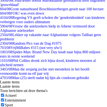
30
04/08
Ceuta-leider noemt Marokkaanse grensaanval door migranten
'gruweldaad'
6
04/08
Grote natuurbrand Boschhuizerbergen groeit naar 100 hectare
6
04/08
FOK! was even down
41
04/08
Regering VS geeft scholen die 'genderidentiteit' van kinderen
verbergen voor ouders ultimatum
59
04/08
Vrouw die asielzoekers hielp in Athene vermoord door
Afghaanse asielzoeker
25
04/08
Lekker op vakantie naar Afghanistan volgens Taliban geen
probleem
23
04/08
Random Pics van de Dag #1975
7
03/08
VrijMiBabes #315 (not very sfw!)
10
03/08
Spider-Man: Brand New Day knalt naar bijna 800 miljoen
euro in eerste weekend
11
03/08
Phil Collins dronk zich bijna dood, kinderen moesten al
afscheid nemen
34
03/08
Man die zesjarig jochie met messteken in het hoofd
vermoordde komt na elf jaar vrij
47
03/08
Man (25) sterft nadat hij lijm als condoom gebruikt
Laatste items
Laatste items
Toon berichten uit deze thema's
Actueel
Entertainment
Sport