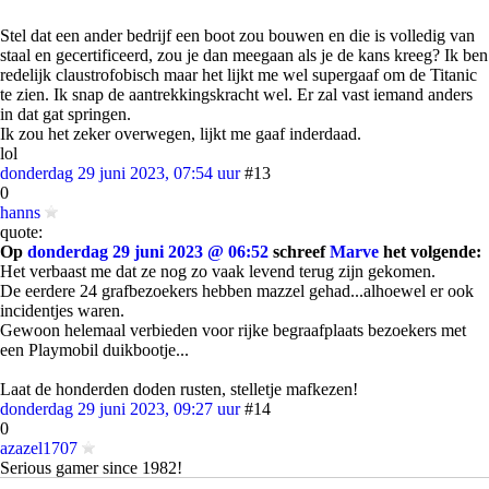
Stel dat een ander bedrijf een boot zou bouwen en die is volledig van
staal en gecertificeerd, zou je dan meegaan als je de kans kreeg? Ik ben
redelijk claustrofobisch maar het lijkt me wel supergaaf om de Titanic
te zien. Ik snap de aantrekkingskracht wel. Er zal vast iemand anders
in dat gat springen.
Ik zou het zeker overwegen, lijkt me gaaf inderdaad.
lol
donderdag 29 juni 2023, 07:54 uur
#13
0
hanns
quote:
Op
donderdag 29 juni 2023 @ 06:52
schreef
Marve
het volgende:
Het verbaast me dat ze nog zo vaak levend terug zijn gekomen.
De eerdere 24 grafbezoekers hebben mazzel gehad...alhoewel er ook
incidentjes waren.
Gewoon helemaal verbieden voor rijke begraafplaats bezoekers met
een Playmobil duikbootje...
Laat de honderden doden rusten, stelletje mafkezen!
donderdag 29 juni 2023, 09:27 uur
#14
0
azazel1707
Serious gamer since 1982!
quote: