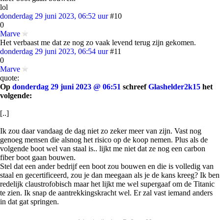
lol
donderdag 29 juni 2023, 06:52 uur
#10
0
Marve
Het verbaast me dat ze nog zo vaak levend terug zijn gekomen.
donderdag 29 juni 2023, 06:54 uur
#11
0
Marve
quote:
Op
donderdag 29 juni 2023 @ 06:51
schreef
Glashelder2k15
het
volgende:
[..]
Ik zou daar vandaag de dag niet zo zeker meer van zijn. Vast nog
genoeg mensen die alsnog het risico op de koop nemen. Plus als de
volgende boot wel van staal is.. lijkt me niet dat ze nog een carbon
fiber boot gaan bouwen.
Stel dat een ander bedrijf een boot zou bouwen en die is volledig van
staal en gecertificeerd, zou je dan meegaan als je de kans kreeg? Ik ben
redelijk claustrofobisch maar het lijkt me wel supergaaf om de Titanic
te zien. Ik snap de aantrekkingskracht wel. Er zal vast iemand anders
in dat gat springen.