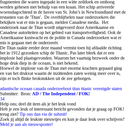
fragmenten die waren ingepakt in een witte zeildoek en omhoog
werden gehesen met behulp van een kraan. Het schip arriveerde
woensdagochtend in de haven van St. John’s in Newfoundland met de
restanten van de 'Titan'. De overblijfselen naar onderzoekers die
bekijken wat er mis is gegaan, melden Canadese media. Het
onderzoek naar de Titan wordt uitgevoerd door Amerikaanse en
Canadese autoriteiten op het gebied van transportveiligheid. Ook de
Amerikaanse kustwacht en de politie in Canada onderzoeken wat er
mis is gegaan met de onderzeeër.
De Titan raakte eerder deze maand vermist toen hij afdaalde richting
het in 1912 gezonken schip de Titanic. Pas later bleek dat er een
implosie had plaatsgevonden. Waarom het vaartuig bezweek onder de
hoge druk diep in de oceaan, is niet bekend.
Hoewel de implosie van de Titan met enorme krachten gepaard ging
en van het drukvat waarin de inzittenden zaten weinig meer over is,
zijn er toch flinke brokstukken uit de zee geborgen.
atlantische oceaan
canada
onderzeeboot
titan
titanic
verenigde staten
Submitter:
Bron:
AD / The Independent / FOK!
34
Help ons; deel dit item als je het leuk vond
Heb je een leuk of interessant bericht gevonden dat je graag op FOK!
terug ziet?
Tip ons dan via de submit!
Zoek jij altijd de leukste nieuwtjes en kun je daar leuk over schrijven?
Meld je aan als nieuwsposter!