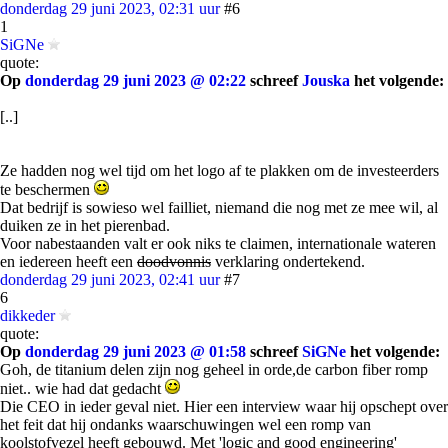
donderdag 29 juni 2023, 02:31 uur
#6
1
SiGNe
quote:
Op
donderdag 29 juni 2023 @ 02:22
schreef
Jouska
het volgende:
[..]
Ze hadden nog wel tijd om het logo af te plakken om de investeerders
te beschermen
Dat bedrijf is sowieso wel failliet, niemand die nog met ze mee wil, al
duiken ze in het pierenbad.
Voor nabestaanden valt er ook niks te claimen, internationale wateren
en iedereen heeft een
doodvonnis
verklaring ondertekend.
donderdag 29 juni 2023, 02:41 uur
#7
6
dikkeder
quote:
Op
donderdag 29 juni 2023 @ 01:58
schreef
SiGNe
het volgende:
Goh, de titanium delen zijn nog geheel in orde,de carbon fiber romp
niet.. wie had dat gedacht
Die CEO in ieder geval niet. Hier een interview waar hij opschept over
het feit dat hij ondanks waarschuwingen wel een romp van
koolstofvezel heeft gebouwd. Met 'logic and good engineering'