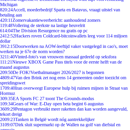
Michigan
8
20:24
Accell, moederbedrijf Sparta en Batavus, vraagt uitstel van
betaling aan
4
20:11
Zomervakantieweerbericht: aanhoudend zomers
1
19:48
Vollering de sterkste na lastige heuvelrit
6
14:04
The Division Resurgence nu gratis op pc
24
12:52
Hackers roven Coldcard-bitcoinwallets leeg voor 114 miljoen
dollar
39
12:15
Doorwerken na AOW-leeftijd vaker vastgelegd in cao's, moet
werken na je 67e de norm worden?
32
11:40
Vinted-foto's van vrouwen massaal gedeeld op seksfora
1
11:21
Nieuwe XBOX Game Pass titels voor de eerste helft van de
maand augustus
2
09:50
De FOK!Voetbalmanager 2026/2027 is begonnen
48
09:47
Van den Brink zet nog eens 14 gemeenten onder toezicht om
spreidingswet
17
09:40
Iran overweegt Europese hulp bij ruimen mijnen in Straat van
Hormuz
3
09:35
EA Sports FC 27 toont The Grounds-modus
1
09:34
Gears of War: E-Day open beta begint 6 augustus
36
09:29
Pentagon verbruikt meer raketten dan kan worden aangevuld,
tekort dreigt
20
09:23
Tanken in België wordt nóg aantrekkelijker
31
09:07
Dirk sluit supermarkt op de Wallen na golf van diefstal en
agressie