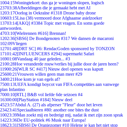
10
04:15
Woningtekort: dus ga je woningen slopen, logisch
237
03:38
Afbeeldingen die je gemaakt hebt met AI
12
03:17
Oorlog in Oekraïne #1318 Drone baby drone
106
03:15
Lisa (38) vermoord door Afghaanse asielzoeker
137
03:14
[AKQ] #3384 Topic met vragen. En soms goede
antwoorden.
47
03:10
[Wielrennen #616] Brennan!
12
02:36
[SBS6] De Bondgenoten #317 We dansen de macaroni
1
02:09
Vliegen
127
01:48
[DRT SC] #6: RendacGoden sponsored by TONZON
171
01:42
[INFLUENCERS #294] supermarkt Safari
169
01:08
Vandaag 40 jaar geleden... #3
21
00:28
Hoe veranderde rouw/verlies bij jullie door de jaren heen?
119
00:26
[WLR SC #417] Nieuw deel openen was kaputt
256
00:21
Vrouwen willen geen man meer #29
34
00:21
Hoe kom je van egels af?
75
00:13
UEFA kondigt boycot van FIFA-competities aan vanwege
plan Infantino
70
00:10
[RTL] B&B vol liefde 6de seizoen #4
163
00:00
[PlayStation #184] Nieuw deel
45
23:57
Abdul A. (27) als afperser "Fleur" door het leven
234
23:41
Speciaalbieren #80: another one bites the dust
100
23:39
Man zoekt mij en bedreigt mij, nadat ik met zijn zoon sprak
142
23:36
De EU-politiek #6 Musk naar Europa!
186
23:31
[SBS6] De Oranjezomer #10 Helene je kan het niet stop