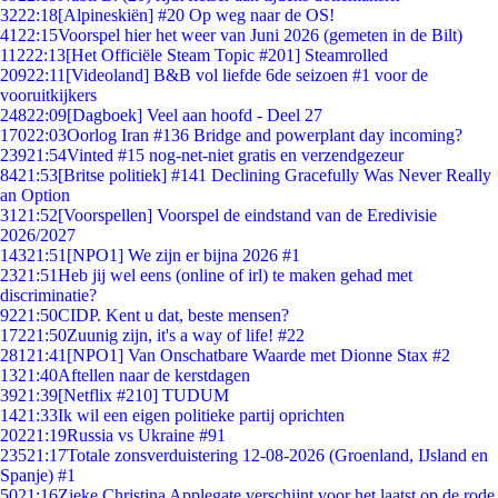
32
22:18
[Alpineskiën] #20 Op weg naar de OS!
41
22:15
Voorspel hier het weer van Juni 2026 (gemeten in de Bilt)
112
22:13
[Het Officiële Steam Topic #201] Steamrolled
209
22:11
[Videoland] B&B vol liefde 6de seizoen #1 voor de
vooruitkijkers
248
22:09
[Dagboek] Veel aan hoofd - Deel 27
170
22:03
Oorlog Iran #136 Bridge and powerplant day incoming?
239
21:54
Vinted #15 nog-net-niet gratis en verzendgezeur
84
21:53
[Britse politiek] #141 Declining Gracefully Was Never Really
an Option
31
21:52
[Voorspellen] Voorspel de eindstand van de Eredivisie
2026/2027
143
21:51
[NPO1] We zijn er bijna 2026 #1
23
21:51
Heb jij wel eens (online of irl) te maken gehad met
discriminatie?
92
21:50
CIDP. Kent u dat, beste mensen?
172
21:50
Zuunig zijn, it's a way of life! #22
281
21:41
[NPO1] Van Onschatbare Waarde met Dionne Stax #2
13
21:40
Aftellen naar de kerstdagen
39
21:39
[Netflix #210] TUDUM
14
21:33
Ik wil een eigen politieke partij oprichten
202
21:19
Russia vs Ukraine #91
235
21:17
Totale zonsverduistering 12-08-2026 (Groenland, IJsland en
Spanje) #1
50
21:16
Zieke Christina Applegate verschijnt voor het laatst op de rode