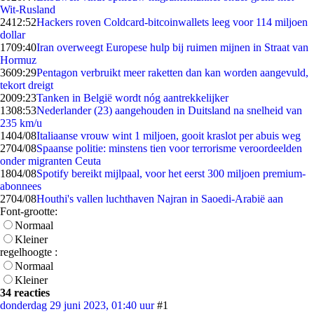
Wit-Rusland
24
12:52
Hackers roven Coldcard-bitcoinwallets leeg voor 114 miljoen
dollar
17
09:40
Iran overweegt Europese hulp bij ruimen mijnen in Straat van
Hormuz
36
09:29
Pentagon verbruikt meer raketten dan kan worden aangevuld,
tekort dreigt
20
09:23
Tanken in België wordt nóg aantrekkelijker
13
08:53
Nederlander (23) aangehouden in Duitsland na snelheid van
235 km/u
14
04/08
Italiaanse vrouw wint 1 miljoen, gooit kraslot per abuis weg
27
04/08
Spaanse politie: minstens tien voor terrorisme veroordeelden
onder migranten Ceuta
18
04/08
Spotify bereikt mijlpaal, voor het eerst 300 miljoen premium-
abonnees
27
04/08
Houthi's vallen luchthaven Najran in Saoedi-Arabië aan
Font-grootte:
Normaal
Kleiner
regelhoogte :
Normaal
Kleiner
34 reacties
donderdag 29 juni 2023, 01:40 uur
#1