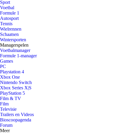
Sport
Voetbal
Formule 1
Autosport
Tennis
Wielrennen
Schaatsen
Wintersporten
Managerspelen
Voetbalmanager
Formule 1-manager
Games
PC
Playstation 4
Xbox One
Nintendo Switch
Xbox Series X|S
PlayStation 5
Film & TV
Film
Televisie
Trailers en Videos
Bioscoopagenda
Forum
Meer