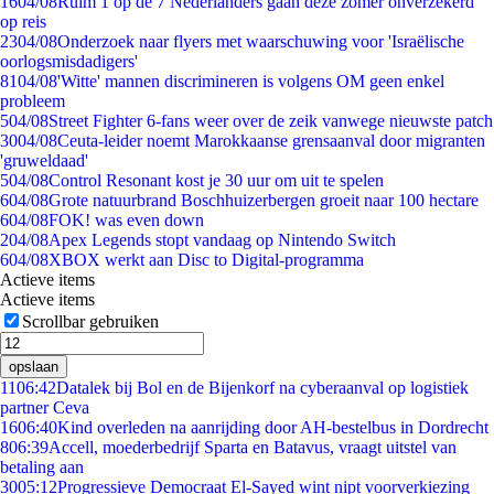
16
04/08
Ruim 1 op de 7 Nederlanders gaan deze zomer onverzekerd
op reis
23
04/08
Onderzoek naar flyers met waarschuwing voor 'Israëlische
oorlogsmisdadigers'
81
04/08
'Witte' mannen discrimineren is volgens OM geen enkel
probleem
5
04/08
Street Fighter 6-fans weer over de zeik vanwege nieuwste patch
30
04/08
Ceuta-leider noemt Marokkaanse grensaanval door migranten
'gruweldaad'
5
04/08
Control Resonant kost je 30 uur om uit te spelen
6
04/08
Grote natuurbrand Boschhuizerbergen groeit naar 100 hectare
6
04/08
FOK! was even down
2
04/08
Apex Legends stopt vandaag op Nintendo Switch
6
04/08
XBOX werkt aan Disc to Digital-programma
Actieve items
Actieve items
Scrollbar gebruiken
opslaan
11
06:42
Datalek bij Bol en de Bijenkorf na cyberaanval op logistiek
partner Ceva
16
06:40
Kind overleden na aanrijding door AH-bestelbus in Dordrecht
8
06:39
Accell, moederbedrijf Sparta en Batavus, vraagt uitstel van
betaling aan
30
05:12
Progressieve Democraat El-Sayed wint nipt voorverkiezing