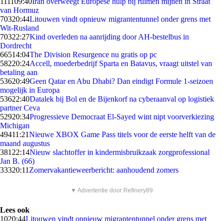
1111
09:40
Iran overweegt Europese hulp bij ruimen mijnen in Straat
van Hormuz
703
20:44
Litouwen vindt opnieuw migrantentunnel onder grens met
Wit-Rusland
703
22:27
Kind overleden na aanrijding door AH-bestelbus in
Dordrecht
665
14:04
The Division Resurgence nu gratis op pc
582
20:24
Accell, moederbedrijf Sparta en Batavus, vraagt uitstel van
betaling aan
536
20:49
Geen Qatar en Abu Dhabi? Dan eindigt Formule 1-seizoen
mogelijk in Europa
536
22:40
Datalek bij Bol en de Bijenkorf na cyberaanval op logistiek
partner Ceva
529
20:34
Progressieve Democraat El-Sayed wint nipt voorverkiezing
Michigan
494
11:21
Nieuwe XBOX Game Pass titels voor de eerste helft van de
maand augustus
381
22:14
Nieuw slachtoffer in kindermisbruikzaak zorgprofessional
Jan B. (66)
333
20:11
Zomervakantieweerbericht: aanhoudend zomers
▼ Advertentie door Refinery89
Lees ook
10
20:44
Litouwen vindt opnieuw migrantentunnel onder grens met