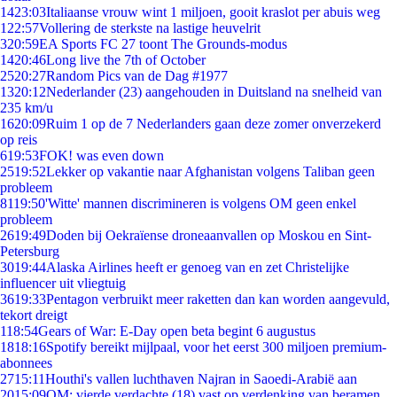
14
23:03
Italiaanse vrouw wint 1 miljoen, gooit kraslot per abuis weg
1
22:57
Vollering de sterkste na lastige heuvelrit
3
20:59
EA Sports FC 27 toont The Grounds-modus
14
20:46
Long live the 7th of October
25
20:27
Random Pics van de Dag #1977
13
20:12
Nederlander (23) aangehouden in Duitsland na snelheid van
235 km/u
16
20:09
Ruim 1 op de 7 Nederlanders gaan deze zomer onverzekerd
op reis
6
19:53
FOK! was even down
25
19:52
Lekker op vakantie naar Afghanistan volgens Taliban geen
probleem
81
19:50
'Witte' mannen discrimineren is volgens OM geen enkel
probleem
26
19:49
Doden bij Oekraïense droneaanvallen op Moskou en Sint-
Petersburg
30
19:44
Alaska Airlines heeft er genoeg van en zet Christelijke
influencer uit vliegtuig
36
19:33
Pentagon verbruikt meer raketten dan kan worden aangevuld,
tekort dreigt
1
18:54
Gears of War: E-Day open beta begint 6 augustus
18
18:16
Spotify bereikt mijlpaal, voor het eerst 300 miljoen premium-
abonnees
27
15:11
Houthi's vallen luchthaven Najran in Saoedi-Arabië aan
20
15:09
OM: vierde verdachte (18) vast op verdenking van beramen