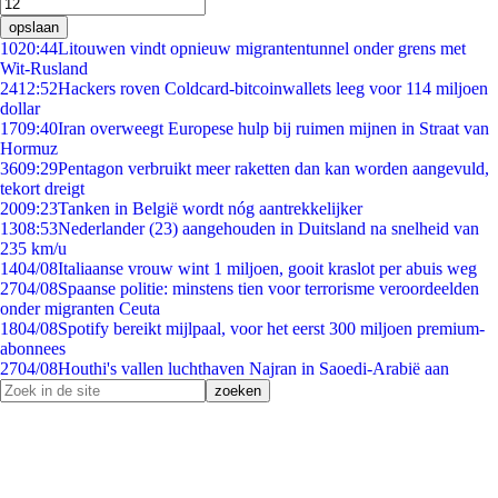
opslaan
10
20:44
Litouwen vindt opnieuw migrantentunnel onder grens met
Wit-Rusland
24
12:52
Hackers roven Coldcard-bitcoinwallets leeg voor 114 miljoen
dollar
17
09:40
Iran overweegt Europese hulp bij ruimen mijnen in Straat van
Hormuz
36
09:29
Pentagon verbruikt meer raketten dan kan worden aangevuld,
tekort dreigt
20
09:23
Tanken in België wordt nóg aantrekkelijker
13
08:53
Nederlander (23) aangehouden in Duitsland na snelheid van
235 km/u
14
04/08
Italiaanse vrouw wint 1 miljoen, gooit kraslot per abuis weg
27
04/08
Spaanse politie: minstens tien voor terrorisme veroordeelden
onder migranten Ceuta
18
04/08
Spotify bereikt mijlpaal, voor het eerst 300 miljoen premium-
abonnees
27
04/08
Houthi's vallen luchthaven Najran in Saoedi-Arabië aan