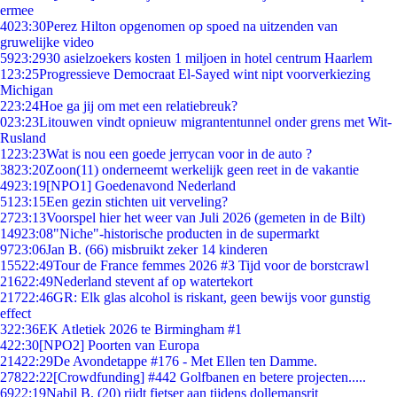
ermee
40
23:30
Perez Hilton opgenomen op spoed na uitzenden van
gruwelijke video
59
23:29
30 asielzoekers kosten 1 miljoen in hotel centrum Haarlem
1
23:25
Progressieve Democraat El-Sayed wint nipt voorverkiezing
Michigan
2
23:24
Hoe ga jij om met een relatiebreuk?
0
23:23
Litouwen vindt opnieuw migrantentunnel onder grens met Wit-
Rusland
12
23:23
Wat is nou een goede jerrycan voor in de auto ?
38
23:20
Zoon(11) onderneemt werkelijk geen reet in de vakantie
49
23:19
[NPO1] Goedenavond Nederland
51
23:15
Een gezin stichten uit verveling?
27
23:13
Voorspel hier het weer van Juli 2026 (gemeten in de Bilt)
149
23:08
"Niche"-historische producten in de supermarkt
97
23:06
Jan B. (66) misbruikt zeker 14 kinderen
155
22:49
Tour de France femmes 2026 #3 Tijd voor de borstcrawl
216
22:49
Nederland stevent af op watertekort
217
22:46
GR: Elk glas alcohol is riskant, geen bewijs voor gunstig
effect
3
22:36
EK Atletiek 2026 te Birmingham #1
4
22:30
[NPO2] Poorten van Europa
214
22:29
De Avondetappe #176 - Met Ellen ten Damme.
278
22:22
[Crowdfunding] #442 Golfbanen en betere projecten.....
69
22:19
Nabil B. (20) rijdt fietser aan tijdens dollemansrit