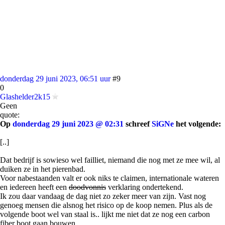
donderdag 29 juni 2023, 06:51 uur
#9
0
Glashelder2k15
Geen
quote:
Op
donderdag 29 juni 2023 @ 02:31
schreef
SiGNe
het volgende:
[..]
Dat bedrijf is sowieso wel failliet, niemand die nog met ze mee wil, al
duiken ze in het pierenbad.
Voor nabestaanden valt er ook niks te claimen, internationale wateren
en iedereen heeft een
doodvonnis
verklaring ondertekend.
Ik zou daar vandaag de dag niet zo zeker meer van zijn. Vast nog
genoeg mensen die alsnog het risico op de koop nemen. Plus als de
volgende boot wel van staal is.. lijkt me niet dat ze nog een carbon
fiber boot gaan bouwen.