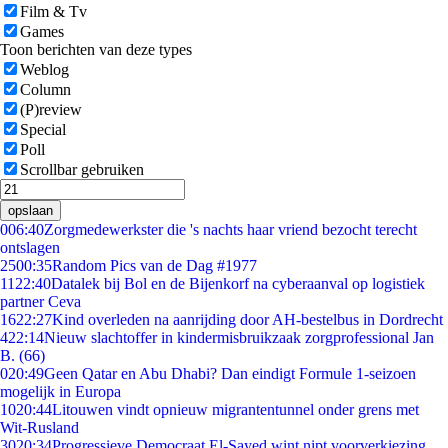
Film & Tv
Games
Toon berichten van deze types
Weblog
Column
(P)review
Special
Poll
Scrollbar gebruiken
opslaan
0
06:40
Zorgmedewerkster die 's nachts haar vriend bezocht terecht
ontslagen
25
00:35
Random Pics van de Dag #1977
11
22:40
Datalek bij Bol en de Bijenkorf na cyberaanval op logistiek
partner Ceva
16
22:27
Kind overleden na aanrijding door AH-bestelbus in Dordrecht
4
22:14
Nieuw slachtoffer in kindermisbruikzaak zorgprofessional Jan
B. (66)
0
20:49
Geen Qatar en Abu Dhabi? Dan eindigt Formule 1-seizoen
mogelijk in Europa
10
20:44
Litouwen vindt opnieuw migrantentunnel onder grens met
Wit-Rusland
30
20:34
Progressieve Democraat El-Sayed wint nipt voorverkiezing