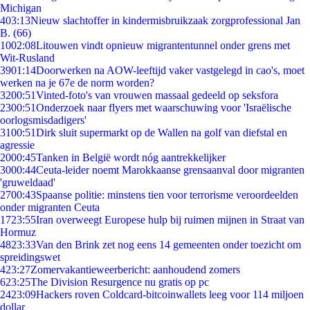
Michigan
4
03:13
Nieuw slachtoffer in kindermisbruikzaak zorgprofessional Jan
B. (66)
10
02:08
Litouwen vindt opnieuw migrantentunnel onder grens met
Wit-Rusland
39
01:14
Doorwerken na AOW-leeftijd vaker vastgelegd in cao's, moet
werken na je 67e de norm worden?
32
00:51
Vinted-foto's van vrouwen massaal gedeeld op seksfora
23
00:51
Onderzoek naar flyers met waarschuwing voor 'Israëlische
oorlogsmisdadigers'
31
00:51
Dirk sluit supermarkt op de Wallen na golf van diefstal en
agressie
20
00:45
Tanken in België wordt nóg aantrekkelijker
30
00:44
Ceuta-leider noemt Marokkaanse grensaanval door migranten
'gruweldaad'
27
00:43
Spaanse politie: minstens tien voor terrorisme veroordeelden
onder migranten Ceuta
17
23:55
Iran overweegt Europese hulp bij ruimen mijnen in Straat van
Hormuz
48
23:33
Van den Brink zet nog eens 14 gemeenten onder toezicht om
spreidingswet
4
23:27
Zomervakantieweerbericht: aanhoudend zomers
6
23:25
The Division Resurgence nu gratis op pc
24
23:09
Hackers roven Coldcard-bitcoinwallets leeg voor 114 miljoen
dollar