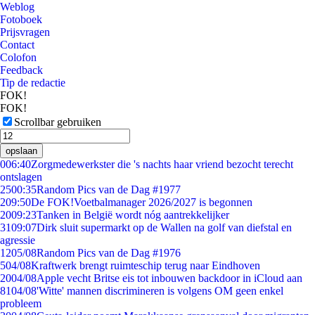
Weblog
Fotoboek
Prijsvragen
Contact
Colofon
Feedback
Tip de redactie
FOK!
FOK!
Scrollbar gebruiken
opslaan
0
06:40
Zorgmedewerkster die 's nachts haar vriend bezocht terecht
ontslagen
25
00:35
Random Pics van de Dag #1977
2
09:50
De FOK!Voetbalmanager 2026/2027 is begonnen
20
09:23
Tanken in België wordt nóg aantrekkelijker
31
09:07
Dirk sluit supermarkt op de Wallen na golf van diefstal en
agressie
12
05/08
Random Pics van de Dag #1976
5
04/08
Kraftwerk brengt ruimteschip terug naar Eindhoven
20
04/08
Apple vecht Britse eis tot inbouwen backdoor in iCloud aan
81
04/08
'Witte' mannen discrimineren is volgens OM geen enkel
probleem