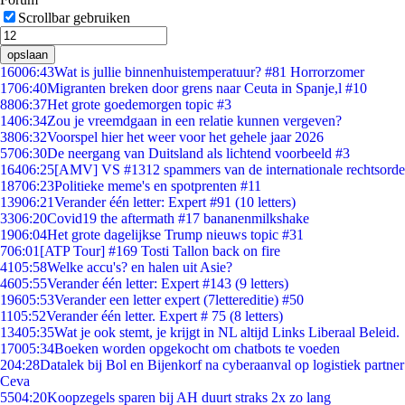
Scrollbar gebruiken
opslaan
160
06:43
Wat is jullie binnenhuistemperatuur? #81 Horrorzomer
17
06:40
Migranten breken door grens naar Ceuta in Spanje,l #10
88
06:37
Het grote goedemorgen topic #3
14
06:34
Zou je vreemdgaan in een relatie kunnen vergeven?
38
06:32
Voorspel hier het weer voor het gehele jaar 2026
57
06:30
De neergang van Duitsland als lichtend voorbeeld #3
164
06:25
[AMV] VS #1312 spammers van de internationale rechtsorde
187
06:23
Politieke meme's en spotprenten #11
139
06:21
Verander één letter: Expert #91 (10 letters)
33
06:20
Covid19 the aftermath #17 bananenmilkshake
19
06:04
Het grote dagelijkse Trump nieuws topic #31
7
06:01
[ATP Tour] #169 Tosti Tallon back on fire
41
05:58
Welke accu's? en halen uit Asie?
46
05:55
Verander één letter: Expert #143 (9 letters)
196
05:53
Verander een letter expert (7lettereditie) #50
11
05:52
Verander één letter. Expert # 75 (8 letters)
134
05:35
Wat je ook stemt, je krijgt in NL altijd Links Liberaal Beleid.
170
05:34
Boeken worden opgekocht om chatbots te voeden
2
04:28
Datalek bij Bol en Bijenkorf na cyberaanval op logistiek partner
Ceva
55
04:20
Koopzegels sparen bij AH duurt straks 2x zo lang