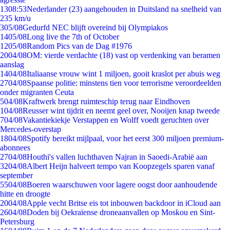
13
08:53
Nederlander (23) aangehouden in Duitsland na snelheid van
235 km/u
3
05/08
Gedurfd NEC blijft overeind bij Olympiakos
14
05/08
Long live the 7th of October
12
05/08
Random Pics van de Dag #1976
20
04/08
OM: vierde verdachte (18) vast op verdenking van beramen
aanslag
14
04/08
Italiaanse vrouw wint 1 miljoen, gooit kraslot per abuis weg
27
04/08
Spaanse politie: minstens tien voor terrorisme veroordeelden
onder migranten Ceuta
5
04/08
Kraftwerk brengt ruimteschip terug naar Eindhoven
1
04/08
Reusser wint tijdrit en neemt geel over, Nooijen knap tweede
7
04/08
Vakantiekiekje Verstappen en Wolff voedt geruchten over
Mercedes-overstap
18
04/08
Spotify bereikt mijlpaal, voor het eerst 300 miljoen premium-
abonnees
27
04/08
Houthi's vallen luchthaven Najran in Saoedi-Arabië aan
32
04/08
Albert Heijn halveert tempo van Koopzegels sparen vanaf
september
55
04/08
Boeren waarschuwen voor lagere oogst door aanhoudende
hitte en droogte
20
04/08
Apple vecht Britse eis tot inbouwen backdoor in iCloud aan
26
04/08
Doden bij Oekraïense droneaanvallen op Moskou en Sint-
Petersburg