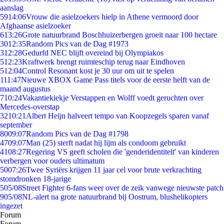
aanslag
59
14:06
Vrouw die asielzoekers hielp in Athene vermoord door
Afghaanse asielzoeker
6
13:26
Grote natuurbrand Boschhuizerbergen groeit naar 100 hectare
30
12:35
Random Pics van de Dag #1973
3
12:28
Gedurfd NEC blijft overeind bij Olympiakos
5
12:23
Kraftwerk brengt ruimteschip terug naar Eindhoven
5
12:04
Control Resonant kost je 30 uur om uit te spelen
1
11:47
Nieuwe XBOX Game Pass titels voor de eerste helft van de
maand augustus
7
10:24
Vakantiekiekje Verstappen en Wolff voedt geruchten over
Mercedes-overstap
32
10:21
Albert Heijn halveert tempo van Koopzegels sparen vanaf
september
80
09:07
Random Pics van de Dag #1798
47
09:07
Man (25) sterft nadat hij lijm als condoom gebruikt
41
08:27
Regering VS geeft scholen die 'genderidentiteit' van kinderen
verbergen voor ouders ultimatum
50
07:26
Twee Syriërs krijgen 11 jaar cel voor brute verkrachting
stomdronken 18-jarige
5
05/08
Street Fighter 6-fans weer over de zeik vanwege nieuwste patch
9
05/08
NL-alert na grote natuurbrand bij Oostrum, blushelikopters
ingezet
Forum
Forum