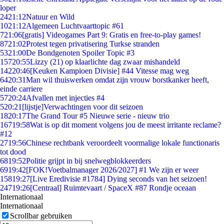
loper
24
21:12
Natuur en Wild
10
21:12
Algemeen Luchtvaarttopic #61
7
21:06
[gratis] Videogames Part 9: Gratis en free-to-play games!
87
21:02
Protest tegen privatisering Turkse stranden
53
21:00
De Bondgenoten Spoiler Topic #3
157
20:55
Lizzy (21) op klaarlichte dag zwaar mishandeld
142
20:46
[Keuken Kampioen Divisie] #44 Vitesse mag weg
64
20:31
Man wil thuiswerken omdat zijn vrouw borstkanker heeft,
einde carriere
57
20:24
Afvallen met injecties #4
5
20:21
[lijstje]Verwachtingen voor dit seizoen
18
20:17
The Grand Tour #5 Nieuwe serie - nieuw trio
167
19:58
Wat is op dit moment volgens jou de meest irritante reclame?
#12
27
19:56
Chinese rechtbank veroordeelt voormalige lokale functionaris
tot dood
68
19:52
Politie grijpt in bij snelwegblokkeerders
69
19:42
[FOK!Voetbalmanager 2026/2027] #1 We zijn er weer
158
19:27
[Live Eredivisie #1784] Dying seconds van het seizoen!
247
19:26
[Centraal] Ruimtevaart / SpaceX #87 Rondje oceaan
Internationaal
Internationaal
Scrollbar gebruiken