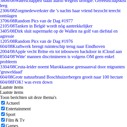
58
06/08
Waterschappen slaan alarm wegens droogte: Gereedschapskist
leeg
23
06/08
Zorgmedewerkster die 's nachts haar vriend bezocht terecht
ontslagen
37
06/08
Random Pics van de Dag #1977
21
05/08
Tanken in België wordt nóg aantrekkelijker
34
05/08
Dirk sluit supermarkt op de Wallen na golf van diefstal en
agressie
12
05/08
Random Pics van de Dag #1976
6
04/08
Kraftwerk brengt ruimteschip terug naar Eindhoven
20
04/08
Apple vecht Britse eis tot inbouwen backdoor in iCloud aan
85
04/08
'Witte' mannen discrimineren is volgens OM geen enkel
probleem
33
04/08
Ceuta-leider noemt Marokkaanse grensaanval door migranten
'gruweldaad'
6
04/08
Grote natuurbrand Boschhuizerbergen groeit naar 100 hectare
6
04/08
FOK! was even down
Laatste items
Laatste items
Toon berichten uit deze thema's
Actueel
Entertainment
Sport
Film & Tv
Games