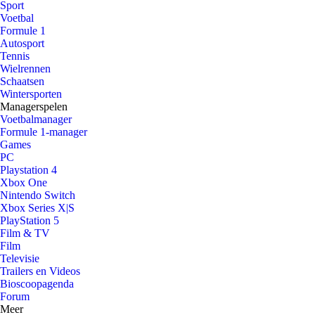
Sport
Voetbal
Formule 1
Autosport
Tennis
Wielrennen
Schaatsen
Wintersporten
Managerspelen
Voetbalmanager
Formule 1-manager
Games
PC
Playstation 4
Xbox One
Nintendo Switch
Xbox Series X|S
PlayStation 5
Film & TV
Film
Televisie
Trailers en Videos
Bioscoopagenda
Forum
Meer