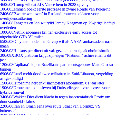
46
06/08
Trump wil dat J.D. Vance hem in 2028 opvolgt
1
06/08
Lemmen boekt eerste profzege in zware Ronde van Polen-rit
24
06/08
'Zwarte weduwes' in Rusland trouwen soldaten voor
overlijdensuitkering
14
06/08
Zangeres en Idols-jurylid Jerney Kaagman op 79-jarige leeftijd
overleden
10
06/08
Netflix-abonnees krijgen exclusieve early access tot
uitgebreide GTA VI trailer
65
06/08
Onlyfans-model met G-cup wil als NASA-ambassadeur naar
maan
24
06/08
Huisarts per direct uit vak gezet om ernstig alcoholmisbruik
3
06/08
XBOX platform krijgt zijn eigen "Platinum" achievements dit
jaar
12
06/08
Capibara's lopen Braziliaans parlementsgebouw Mato Grosso
binnen
69
06/08
Israël meldt dood twee militairen in Zuid-Libanon, vergelding
aangekondigd
15
06/08
Hiroshima herdenkt slachtoffers atoombom, 81 jaar later
19
06/08
Drone met explosieven bij Duits vliegveld voedt vrees voor
hybride aanval
34
06/08
Wakker Dier dient klacht in tegen insectenfabriek Protix om
duurzaamheidsclaims
22
06/08
Iran en Oman eens over route Straat van Hormuz, VS
buitenspel