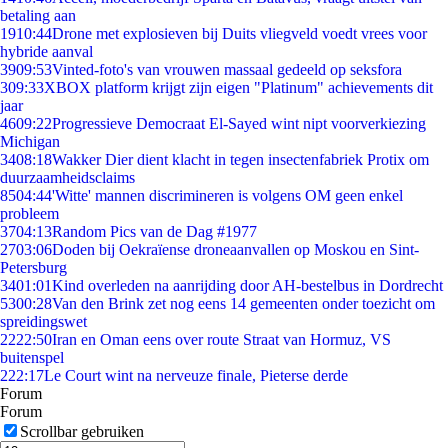
betaling aan
19
10:44
Drone met explosieven bij Duits vliegveld voedt vrees voor
hybride aanval
39
09:53
Vinted-foto's van vrouwen massaal gedeeld op seksfora
3
09:33
XBOX platform krijgt zijn eigen "Platinum" achievements dit
jaar
46
09:22
Progressieve Democraat El-Sayed wint nipt voorverkiezing
Michigan
34
08:18
Wakker Dier dient klacht in tegen insectenfabriek Protix om
duurzaamheidsclaims
85
04:44
'Witte' mannen discrimineren is volgens OM geen enkel
probleem
37
04:13
Random Pics van de Dag #1977
27
03:06
Doden bij Oekraïense droneaanvallen op Moskou en Sint-
Petersburg
34
01:01
Kind overleden na aanrijding door AH-bestelbus in Dordrecht
53
00:28
Van den Brink zet nog eens 14 gemeenten onder toezicht om
spreidingswet
22
22:50
Iran en Oman eens over route Straat van Hormuz, VS
buitenspel
2
22:17
Le Court wint na nerveuze finale, Pieterse derde
Forum
Forum
Scrollbar gebruiken