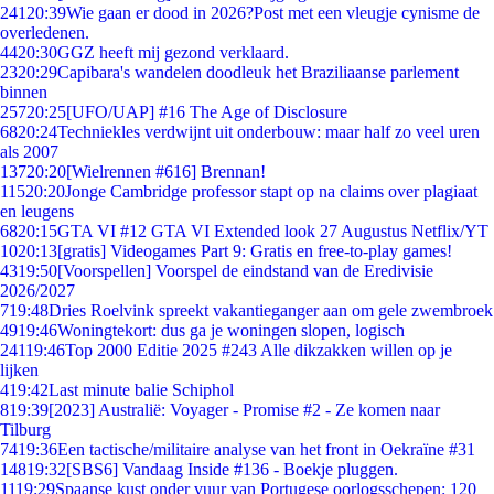
241
20:39
Wie gaan er dood in 2026?Post met een vleugje cynisme de
overledenen.
44
20:30
GGZ heeft mij gezond verklaard.
23
20:29
Capibara's wandelen doodleuk het Braziliaanse parlement
binnen
257
20:25
[UFO/UAP] #16 The Age of Disclosure
68
20:24
Techniekles verdwijnt uit onderbouw: maar half zo veel uren
als 2007
137
20:20
[Wielrennen #616] Brennan!
115
20:20
Jonge Cambridge professor stapt op na claims over plagiaat
en leugens
68
20:15
GTA VI #12 GTA VI Extended look 27 Augustus Netflix/YT
10
20:13
[gratis] Videogames Part 9: Gratis en free-to-play games!
43
19:50
[Voorspellen] Voorspel de eindstand van de Eredivisie
2026/2027
7
19:48
Dries Roelvink spreekt vakantieganger aan om gele zwembroek
49
19:46
Woningtekort: dus ga je woningen slopen, logisch
241
19:46
Top 2000 Editie 2025 #243 Alle dikzakken willen op je
lijken
4
19:42
Last minute balie Schiphol
8
19:39
[2023] Australië: Voyager - Promise #2 - Ze komen naar
Tilburg
74
19:36
Een tactische/militaire analyse van het front in Oekraïne #31
148
19:32
[SBS6] Vandaag Inside #136 - Boekje pluggen.
11
19:29
Spaanse kust onder vuur van Portugese oorlogsschepen: 120