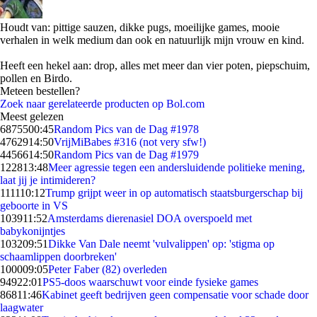
Houdt van: pittige sauzen, dikke pugs, moeilijke games, mooie
verhalen in welk medium dan ook en natuurlijk mijn vrouw en kind.
Heeft een hekel aan: drop, alles met meer dan vier poten, piepschuim,
pollen en Birdo.
Meteen bestellen?
Zoek naar gerelateerde producten op Bol.com
Meest gelezen
68755
00:45
Random Pics van de Dag #1978
47629
14:50
VrijMiBabes #316 (not very sfw!)
44566
14:50
Random Pics van de Dag #1979
1228
13:48
Meer agressie tegen een andersluidende politieke mening,
laat jij je intimideren?
1111
10:12
Trump grijpt weer in op automatisch staatsburgerschap bij
geboorte in VS
1039
11:52
Amsterdams dierenasiel DOA overspoeld met
babykonijntjes
1032
09:51
Dikke Van Dale neemt 'vulvalippen' op: 'stigma op
schaamlippen doorbreken'
1000
09:05
Peter Faber (82) overleden
949
22:01
PS5-doos waarschuwt voor einde fysieke games
868
11:46
Kabinet geeft bedrijven geen compensatie voor schade door
laagwater