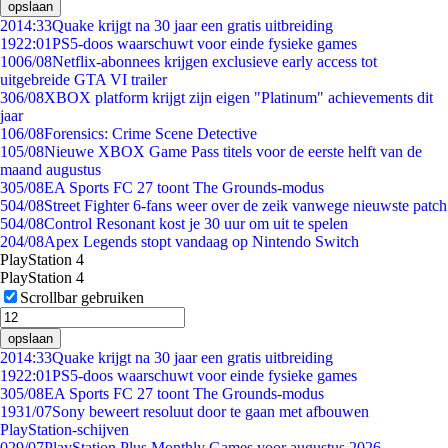
opslaan
20
14:33
Quake krijgt na 30 jaar een gratis uitbreiding
19
22:01
PS5-doos waarschuwt voor einde fysieke games
10
06/08
Netflix-abonnees krijgen exclusieve early access tot
uitgebreide GTA VI trailer
3
06/08
XBOX platform krijgt zijn eigen "Platinum" achievements dit
jaar
1
06/08
Forensics: Crime Scene Detective
1
05/08
Nieuwe XBOX Game Pass titels voor de eerste helft van de
maand augustus
3
05/08
EA Sports FC 27 toont The Grounds-modus
5
04/08
Street Fighter 6-fans weer over de zeik vanwege nieuwste patch
5
04/08
Control Resonant kost je 30 uur om uit te spelen
2
04/08
Apex Legends stopt vandaag op Nintendo Switch
PlayStation 4
PlayStation 4
Scrollbar gebruiken
opslaan
20
14:33
Quake krijgt na 30 jaar een gratis uitbreiding
19
22:01
PS5-doos waarschuwt voor einde fysieke games
3
05/08
EA Sports FC 27 toont The Grounds-modus
19
31/07
Sony beweert resoluut door te gaan met afbouwen
PlayStation-schijven
0
29/07
PlayStation Plus Monthly Games voor augustus 2026