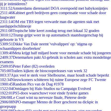
jij je intimideren?
31
11:52
Amsterdams dierenasiel DOA overspoeld met babykonijntjes
25
11:46
Kabinet geeft bedrijven geen compensatie voor schade door
laagwater
23
11:14
OM eist TBS tegen verwarde man die agenten stak met
aardappelschilmesje
29
11:08
Tropische hitte keert zondag terug met lokaal 32 graden
30
10:12
Trump grijpt weer in op automatisch staatsburgerschap bij
geboorte in VS
53
09:51
Dikke Van Dale neemt 'vulvalippen' op: 'stigma op
schaamlippen doorbreken'
13
09:40
Meta krijgt half miljard boete voor mentale schade bij jongeren
24
09:37
Denemarken pakt AI-gebruik in scholen aan: extra mondelinge
examens
25
09:05
Peter Faber (82) overleden
7
05:00
Trailers kijken: de bioscoopreleases van week 32
0
03:37
Ajax veel te sterk voor Shelbourne, maar houdt schade beperkt
1
02:34
Nieuwkomers schitteren bij ruime Europese zege FC Twente
19
00:45
Random Pics van de Dag #1978
15
22:04
Ontslagen bij Halo Studios na Campaign Evolved
19
22:01
PS5-doos waarschuwt voor einde fysieke games
2
06/08
Le Court wint na nerveuze finale, Pieterse derde
29
06/08
NPO-manager Menno de Boer geschorst na dickpic in
groepsapp
36
06/08
Duitser (93) crasht met quad tegen boom, vier gewonden