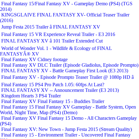
Final Fantasy 15/Final Fantasy XV - Gameplay Demo (PS4) (TGS
2014)
KINGSGLAIVE FINAL FANTASY XV- Official Teaser Trailer
(2016)
Jump Festa 2015 Trailer â FINAL FANTASY XV
Final Fantasy 15 VR Experience Reveal Trailer - E3 2016
FINAL FANTASY XV â 101 Trailer Extended Cut
World of Wonder Vol. 1 - Wildlife & Ecology of FINAL
FANTASYÂ® XV
Final Fantasy XV Cidney footage
Final Fantasy XV DLC Trailer (Episode Gladiolus, Episode Prompto)
FINAL FANTASY XV - Battle Gameplay First Look (E3 2013)
Final Fantasy XV - Episode Prompto Teaser Trailer @ 1080p HD â
Final Fantasy 15 PS4 Pro Patch 1.05: 60fps At Last?
FINAL FANTASY XV -- Announcement Trailer (E3 2013)
Kingdom Hearts 3 PS4 Trailer
Final Fantasy XV Final Fantasy 15 - Buddies Trailer
Final Fantasy 15 Final Fantasy XV Gameplay - Battle System, Open
World, Night Time, Map (PS4) (Demo)
Final Fantasy XV Final Fantasy 15 Demo - All Characters Gameplay
(PS4)
Final Fantasy XV: New Town - Jump Festa 2015 (Stream Quality)
Final Fantasy 15 - Environment Trailer - Uncovered Final Fantasy