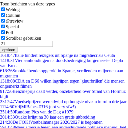
Toon berichten van deze types
Weblog
Column
(P)review
Special
Poll
Scrollbar gebruiken
opslaan
16
18:47
Italië hindert reizigers uit Spanje na migratiecrisis Ceuta
14
18:31
Vier aanhoudingen na doodsbedreiging burgemeester Depla
van Breda
6
18:26
Smokkelbende opgerold in Spanje, verdienden miljoenen aan
migranten
13
18:08
CDA en D66 willen ingrijpen tegen 'gluurbrillen' die mensen
ongemerkt filmen
9
17:56
Benzineprijs daalt verder, onzekerheid over Straat van Hormuz
blijft
23
17:47
Voedselprijzen wereldwijd op hoogste niveau in ruim drie jaar
11
14:50
VrijMiBabes #316 (not very sfw!)
35
14:50
Random Pics van de Dag #1979
20
14:33
Quake krijgt na 30 jaar een gratis uitbreiding
2
14:30
De FOK!Voetbalmanager 2026/2027 is begonnen
59
13:48
Meer agressie tegen een andersluidende politieke mening, laat