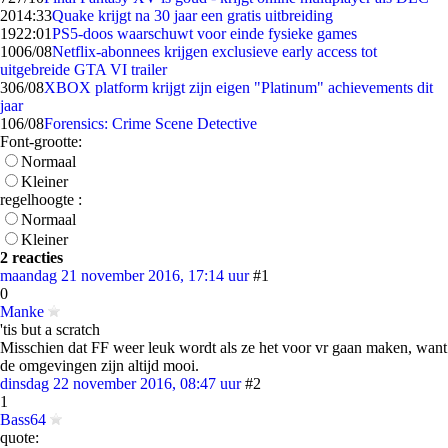
20
14:33
Quake krijgt na 30 jaar een gratis uitbreiding
19
22:01
PS5-doos waarschuwt voor einde fysieke games
10
06/08
Netflix-abonnees krijgen exclusieve early access tot
uitgebreide GTA VI trailer
3
06/08
XBOX platform krijgt zijn eigen "Platinum" achievements dit
jaar
1
06/08
Forensics: Crime Scene Detective
Font-grootte:
Normaal
Kleiner
regelhoogte :
Normaal
Kleiner
2 reacties
maandag 21 november 2016, 17:14 uur
#1
0
Manke
'tis but a scratch
Misschien dat FF weer leuk wordt als ze het voor vr gaan maken, want
de omgevingen zijn altijd mooi.
dinsdag 22 november 2016, 08:47 uur
#2
1
Bass64
quote: