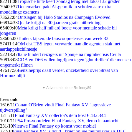
822
11:08
Tropische hitte keert zondag terug met lokaal 32 graden
794
09:37
Denemarken pakt AI-gebruik in scholen aan: extra
mondelinge examens
736
22:04
Ontslagen bij Halo Studios na Campaign Evolved
668
14:33
Quake krijgt na 30 jaar een gratis uitbreiding
654
09:40
Meta krijgt half miljard boete voor mentale schade bij
jongeren
586
05:00
Trailers kijken: de bioscoopreleases van week 32
574
11:14
OM eist TBS tegen verwarde man die agenten stak met
aardappelschilmesje
522
18:47
Italië hindert reizigers uit Spanje na migratiecrisis Ceuta
508
18:08
CDA en D66 willen ingrijpen tegen 'gluurbrillen' die mensen
ongemerkt filmen
476
17:56
Benzineprijs daalt verder, onzekerheid over Straat van
Hormuz blijft
▼ Advertentie door Refinery89
Lees ook
16
16/11
Conan O'Brien vindt Final Fantasy XV "agressieve
tijdverspilling"
12
11/11
Final Fantasy XV collector's item kost € 432.344
10
10/11
PS4 Pro-voordelen Final Fantasy XV, demo in aantocht
2
31/10
Nieuwe Final Fantasy op komst voor mobiel
7
27/10
Final Fantasy XV is goud - krijgt online multiplayer als DLC