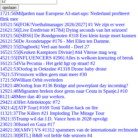
opslaan
17
21:56
Miljarden naar Europese AI-start-ups: Nederland profiteert
flink mee
105
21:56
[FOK!Voetbalmanager 2026/2027] #1 We zijn er weer
216
21:56
[Live Eredivisie #1784] Dying seconds van het seizoen!
103
21:56
[SBS6] De Bondgenoten #318 Een klein kusje moet kunnen
261
21:56
De Avondetappe #176 - Met Ellen ten Damme.
289
21:55
[Dagboek] Veel aan hoofd - Deel 27
165
21:55
[Keuken Kampioen Divisie] #44 Vitesse mag weg
45
21:55
[INFLUENCERS #296] Alles is welkom kneuzing of breuk
161
21:54
Via Pecunia - Het geld ligt op straat! #2
145
21:53
Oorlog in Oekraïne #1318 Drone baby drone
76
21:53
Vrouwen willen geen man meer #30
17
21:50
William Orbit overleden
218
21:48
Oorlog Iran #136 Bridge and powerplant day incoming?
129
21:48
Migranten breken door grens naar Ceuta in Spanje,l #10
81
21:48
Meer dan 40 uur werken.
294
21:43
Het Atletiektopic #72
30
21:42
[ATP Tour] #169 Tosti Tallon back on fire
113
21:37
The Killers #21 Imploding The Mirage Tour
39
21:35
Trump wil dat J.D. Vance hem in 2028 opvolgt
230
21:30
Israel en Gaza #17
249
21:30
[AMV] VS #1312 spammers van de internationale rechtsorde
182
21:30
[RTL] B&B vol liefde 6de seizoen #4