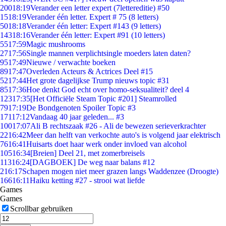
200
18:19
Verander een letter expert (7lettereditie) #50
15
18:19
Verander één letter. Expert # 75 (8 letters)
50
18:18
Verander één letter: Expert #143 (9 letters)
143
18:16
Verander één letter: Expert #91 (10 letters)
55
17:59
Magic mushrooms
27
17:56
Single mannen verplichtsingle moeders laten daten?
95
17:49
Nieuwe / verwachte boeken
89
17:47
Overleden Acteurs & Actrices Deel #15
52
17:44
Het grote dagelijkse Trump nieuws topic #31
85
17:36
Hoe denkt God echt over homo-seksualiteit? deel 4
123
17:35
[Het Officiële Steam Topic #201] Steamrolled
79
17:19
De Bondgenoten Spoiler Topic #3
171
17:12
Vandaag 40 jaar geleden... #3
100
17:07
Ali B rechtszaak #26 - Ali de bewezen serieverkrachter
22
16:42
Meer dan helft van verkochte auto's is volgend jaar elektrisch
76
16:41
Huisarts doet haar werk onder invloed van alcohol
105
16:34
[Breien] Deel 21, met zomerbreisels
113
16:24
[DAGBOEK] De weg naar balans #12
2
16:17
Schapen mogen niet meer grazen langs Waddenzee (Droogte)
166
16:11
Haiku ketting #27 - strooi wat liefde
Games
Games
Scrollbar gebruiken