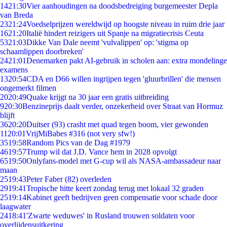
14
21:30
Vier aanhoudingen na doodsbedreiging burgemeester Depla
van Breda
23
21:24
Voedselprijzen wereldwijd op hoogste niveau in ruim drie jaar
16
21:20
Italië hindert reizigers uit Spanje na migratiecrisis Ceuta
53
21:03
Dikke Van Dale neemt 'vulvalippen' op: 'stigma op
schaamlippen doorbreken'
24
21:01
Denemarken pakt AI-gebruik in scholen aan: extra mondelinge
examens
13
20:54
CDA en D66 willen ingrijpen tegen 'gluurbrillen' die mensen
ongemerkt filmen
20
20:49
Quake krijgt na 30 jaar een gratis uitbreiding
9
20:30
Benzineprijs daalt verder, onzekerheid over Straat van Hormuz
blijft
36
20:20
Duitser (93) crasht met quad tegen boom, vier gewonden
11
20:01
VrijMiBabes #316 (not very sfw!)
35
19:58
Random Pics van de Dag #1979
46
19:57
Trump wil dat J.D. Vance hem in 2028 opvolgt
65
19:50
Onlyfans-model met G-cup wil als NASA-ambassadeur naar
maan
25
19:43
Peter Faber (82) overleden
29
19:41
Tropische hitte keert zondag terug met lokaal 32 graden
25
19:14
Kabinet geeft bedrijven geen compensatie voor schade door
laagwater
24
18:41
'Zwarte weduwes' in Rusland trouwen soldaten voor
overlijdensuitkering