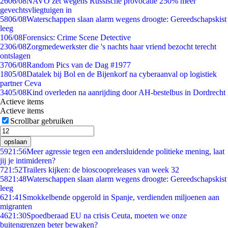
26
06/08
NAVO zet wegens Russische provocatie 250% meer
gevechtsvliegtuigen in
58
06/08
Waterschappen slaan alarm wegens droogte: Gereedschapskist
leeg
1
06/08
Forensics: Crime Scene Detective
23
06/08
Zorgmedewerkster die 's nachts haar vriend bezocht terecht
ontslagen
37
06/08
Random Pics van de Dag #1977
18
05/08
Datalek bij Bol en de Bijenkorf na cyberaanval op logistiek
partner Ceva
34
05/08
Kind overleden na aanrijding door AH-bestelbus in Dordrecht
Actieve items
Actieve items
Scrollbar gebruiken
opslaan
59
21:56
Meer agressie tegen een andersluidende politieke mening, laat
jij je intimideren?
7
21:52
Trailers kijken: de bioscoopreleases van week 32
58
21:48
Waterschappen slaan alarm wegens droogte: Gereedschapskist
leeg
6
21:41
Smokkelbende opgerold in Spanje, verdienden miljoenen aan
migranten
46
21:30
Spoedberaad EU na crisis Ceuta, moeten we onze
buitengrenzen beter bewaken?