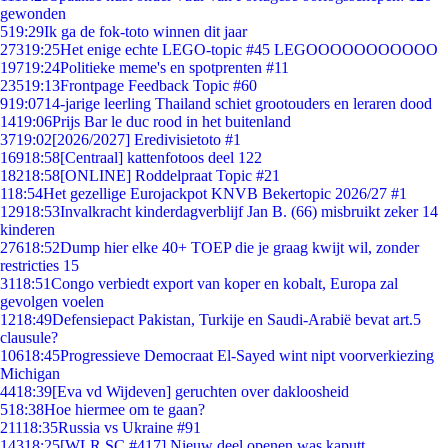
gewonden
5
19:29
Ik ga de fok-toto winnen dit jaar
273
19:25
Het enige echte LEGO-topic #45 LEGOOOOOOOOOOO
197
19:24
Politieke meme's en spotprenten #11
235
19:13
Frontpage Feedback Topic #60
9
19:07
14-jarige leerling Thailand schiet grootouders en leraren dood
14
19:06
Prijs Bar le duc rood in het buitenland
37
19:02
[2026/2027] Eredivisietoto #1
169
18:58
[Centraal] kattenfotoos deel 122
182
18:58
[ONLINE] Roddelpraat Topic #21
1
18:54
Het gezellige Eurojackpot KNVB Bekertopic 2026/27 #1
129
18:53
Invalkracht kinderdagverblijf Jan B. (66) misbruikt zeker 14
kinderen
276
18:52
Dump hier elke 40+ TOEP die je graag kwijt wil, zonder
restricties 15
31
18:51
Congo verbiedt export van koper en kobalt, Europa zal
gevolgen voelen
12
18:49
Defensiepact Pakistan, Turkije en Saudi-Arabië bevat art.5
clausule?
106
18:45
Progressieve Democraat El-Sayed wint nipt voorverkiezing
Michigan
44
18:39
[Eva vd Wijdeven] geruchten over dakloosheid
5
18:38
Hoe hiermee om te gaan?
211
18:35
Russia vs Ukraine #91
143
18:25
[WLR SC #417] Nieuw deel openen was kaputt