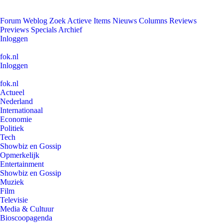
Forum
Weblog
Zoek
Actieve Items
Nieuws
Columns
Reviews
Previews
Specials
Archief
Inloggen
fok.nl
Inloggen
fok.nl
Actueel
Nederland
Internationaal
Economie
Politiek
Tech
Showbiz en Gossip
Opmerkelijk
Entertainment
Showbiz en Gossip
Muziek
Film
Televisie
Media & Cultuur
Bioscoopagenda