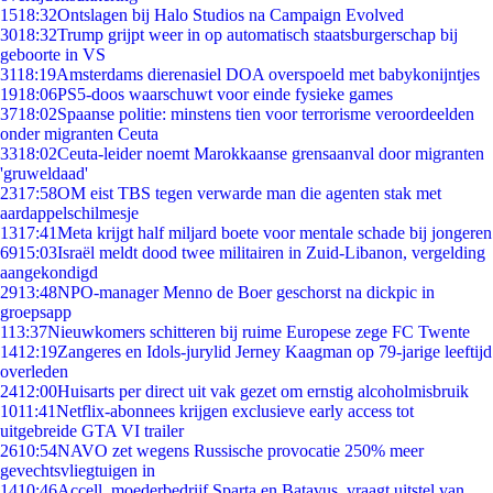
15
18:32
Ontslagen bij Halo Studios na Campaign Evolved
30
18:32
Trump grijpt weer in op automatisch staatsburgerschap bij
geboorte in VS
31
18:19
Amsterdams dierenasiel DOA overspoeld met babykonijntjes
19
18:06
PS5-doos waarschuwt voor einde fysieke games
37
18:02
Spaanse politie: minstens tien voor terrorisme veroordeelden
onder migranten Ceuta
33
18:02
Ceuta-leider noemt Marokkaanse grensaanval door migranten
'gruweldaad'
23
17:58
OM eist TBS tegen verwarde man die agenten stak met
aardappelschilmesje
13
17:41
Meta krijgt half miljard boete voor mentale schade bij jongeren
69
15:03
Israël meldt dood twee militairen in Zuid-Libanon, vergelding
aangekondigd
29
13:48
NPO-manager Menno de Boer geschorst na dickpic in
groepsapp
1
13:37
Nieuwkomers schitteren bij ruime Europese zege FC Twente
14
12:19
Zangeres en Idols-jurylid Jerney Kaagman op 79-jarige leeftijd
overleden
24
12:00
Huisarts per direct uit vak gezet om ernstig alcoholmisbruik
10
11:41
Netflix-abonnees krijgen exclusieve early access tot
uitgebreide GTA VI trailer
26
10:54
NAVO zet wegens Russische provocatie 250% meer
gevechtsvliegtuigen in
14
10:46
Accell, moederbedrijf Sparta en Batavus, vraagt uitstel van