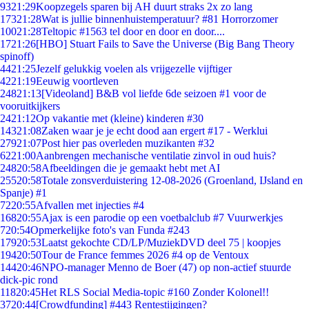
93
21:29
Koopzegels sparen bij AH duurt straks 2x zo lang
173
21:28
Wat is jullie binnenhuistemperatuur? #81 Horrorzomer
100
21:28
Teltopic #1563 tel door en door en door....
17
21:26
[HBO] Stuart Fails to Save the Universe (Big Bang Theory
spinoff)
44
21:25
Jezelf gelukkig voelen als vrijgezelle vijftiger
42
21:19
Eeuwig voortleven
248
21:13
[Videoland] B&B vol liefde 6de seizoen #1 voor de
vooruitkijkers
24
21:12
Op vakantie met (kleine) kinderen #30
143
21:08
Zaken waar je je echt dood aan ergert #17 - Werklui
279
21:07
Post hier pas overleden muzikanten #32
62
21:00
Aanbrengen mechanische ventilatie zinvol in oud huis?
248
20:58
Afbeeldingen die je gemaakt hebt met AI
255
20:58
Totale zonsverduistering 12-08-2026 (Groenland, IJsland en
Spanje) #1
72
20:55
Afvallen met injecties #4
168
20:55
Ajax is een parodie op een voetbalclub #7 Vuurwerkjes
7
20:54
Opmerkelijke foto's van Funda #243
179
20:53
Laatst gekochte CD/LP/MuziekDVD deel 75 | koopjes
194
20:50
Tour de France femmes 2026 #4 op de Ventoux
144
20:46
NPO-manager Menno de Boer (47) op non-actief stuurde
dick-pic rond
118
20:45
Het RLS Social Media-topic #160 Zonder Kolonel!!
37
20:44
[Crowdfunding] #443 Rentestijgingen?