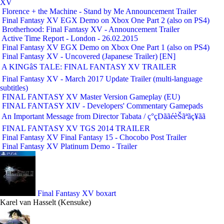
XV
Florence + the Machine - Stand by Me Announcement Trailer
Final Fantasy XV EGX Demo on Xbox One Part 2 (also on PS4)
Brotherhood: Final Fantasy XV - Announcement Trailer
Active Time Report - London - 26.02.2015
Final Fantasy XV EGX Demo on Xbox One Part 1 (also on PS4)
Final Fantasy XV - Uncovered (Japanese Trailer) [EN]
A KINGâS TALE: FINAL FANTASY XV TRAILER
Final Fantasy XV - March 2017 Update Trailer (multi-language
subtitles)
FINAL FANTASY XV Master Version Gameplay (EU)
FINAL FANTASY XIV - Developers' Commentary Gamepads
An Important Message from Director Tabata / ç°çDããéèŠãªãç¥ãã
FINAL FANTASY XV TGS 2014 TRAILER
Final Fantasy XV Final Fantasy 15 - Chocobo Post Trailer
Final Fantasy XV Platinum Demo - Trailer
Final Fantasy XV boxart
Karel van Hasselt (Kensuke)