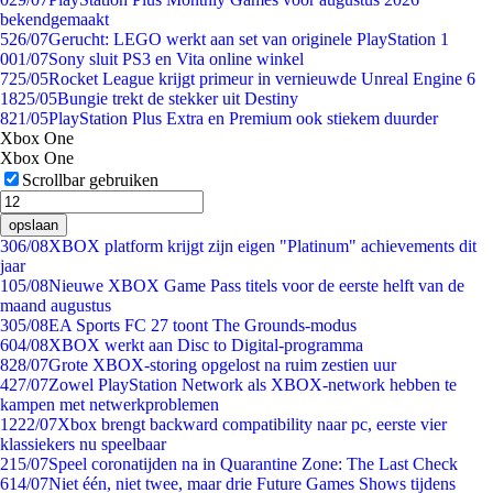
bekendgemaakt
5
26/07
Gerucht: LEGO werkt aan set van originele PlayStation 1
0
01/07
Sony sluit PS3 en Vita online winkel
7
25/05
Rocket League krijgt primeur in vernieuwde Unreal Engine 6
18
25/05
Bungie trekt de stekker uit Destiny
8
21/05
PlayStation Plus Extra en Premium ook stiekem duurder
Xbox One
Xbox One
Scrollbar gebruiken
opslaan
3
06/08
XBOX platform krijgt zijn eigen "Platinum" achievements dit
jaar
1
05/08
Nieuwe XBOX Game Pass titels voor de eerste helft van de
maand augustus
3
05/08
EA Sports FC 27 toont The Grounds-modus
6
04/08
XBOX werkt aan Disc to Digital-programma
8
28/07
Grote XBOX-storing opgelost na ruim zestien uur
4
27/07
Zowel PlayStation Network als XBOX-network hebben te
kampen met netwerkproblemen
12
22/07
Xbox brengt backward compatibility naar pc, eerste vier
klassiekers nu speelbaar
2
15/07
Speel coronatijden na in Quarantine Zone: The Last Check
6
14/07
Niet één, niet twee, maar drie Future Games Shows tijdens