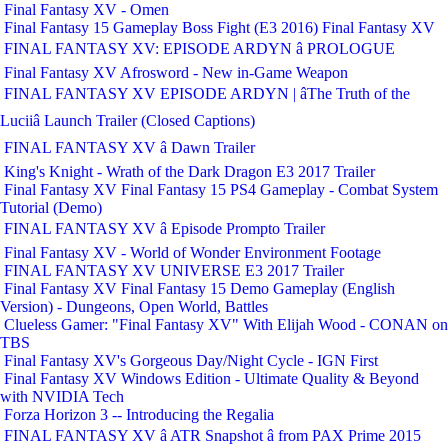
Final Fantasy XV - Omen
Final Fantasy 15 Gameplay Boss Fight (E3 2016) Final Fantasy XV
FINAL FANTASY XV: EPISODE ARDYN â PROLOGUE
Final Fantasy XV Afrosword - New in-Game Weapon
FINAL FANTASY XV EPISODE ARDYN | âThe Truth of the
Luciiâ Launch Trailer (Closed Captions)
FINAL FANTASY XV â Dawn Trailer
King's Knight - Wrath of the Dark Dragon E3 2017 Trailer
Final Fantasy XV Final Fantasy 15 PS4 Gameplay - Combat System
Tutorial (Demo)
FINAL FANTASY XV â Episode Prompto Trailer
Final Fantasy XV - World of Wonder Environment Footage
FINAL FANTASY XV UNIVERSE E3 2017 Trailer
Final Fantasy XV Final Fantasy 15 Demo Gameplay (English
Version) - Dungeons, Open World, Battles
Clueless Gamer: "Final Fantasy XV" With Elijah Wood - CONAN on
TBS
Final Fantasy XV's Gorgeous Day/Night Cycle - IGN First
Final Fantasy XV Windows Edition - Ultimate Quality & Beyond
with NVIDIA Tech
Forza Horizon 3 -- Introducing the Regalia
FINAL FANTASY XV â ATR Snapshot â from PAX Prime 2015