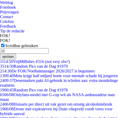
Weblog
Fotoboek
Prijsvragen
Contact
Colofon
Feedback
Tip de redactie
FOK!
FOK!
Scrollbar gebruiken
opslaan
11
14:50
VrijMiBabes #316 (not very sfw!)
35
14:50
Random Pics van de Dag #1979
2
14:30
De FOK!Voetbalmanager 2026/2027 is begonnen
13
09:40
Meta krijgt half miljard boete voor mentale schade bij jongeren
24
09:37
Denemarken pakt AI-gebruik in scholen aan: extra mondelinge
examens
19
00:45
Random Pics van de Dag #1978
65
06/08
Onlyfans-model met G-cup wil als NASA-ambassadeur naar
maan
24
06/08
Huisarts per direct uit vak gezet om ernstig alcoholmisbruik
19
06/08
Drone met explosieven bij Duits vliegveld voedt vrees voor
hybride aanval