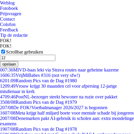
Weblog
Fotoboek
Prijsvragen
Contact
Colofon
Feedback
Tip de redactie
FOK!
FOK!
Scrollbar gebruiken
opslaan
0
07:36
MIVD-baas lekt via Strava routes naar geheime kazerne
16
06:35
VrijMiBabes #316 (not very sfw!)
62
01:09
Random Pics van de Dag #1980
12
09:49
Vrouw krijgt 30 maanden cel voor afpersing 12-jarige
misdienaar in kerk
47
09:46
PostNL-bezorger steekt bewoner na ruzie over pakket
35
08/08
Random Pics van de Dag #1979
2
07/08
De FOK!Voetbalmanager 2026/2027 is begonnen
16
07/08
Meta krijgt half miljard boete voor mentale schade bij jongeren
20
07/08
Denemarken pakt AI-gebruik in scholen aan: extra mondelinge
examens
19
07/08
Random Pics van de Dag #1978