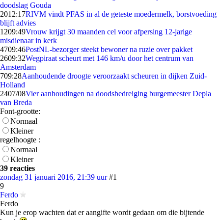
doodslag Gouda
20
12:17
RIVM vindt PFAS in al de geteste moedermelk, borstvoeding
blijft advies
12
09:49
Vrouw krijgt 30 maanden cel voor afpersing 12-jarige
misdienaar in kerk
47
09:46
PostNL-bezorger steekt bewoner na ruzie over pakket
26
09:32
Wegpiraat scheurt met 146 km/u door het centrum van
Amsterdam
7
09:28
Aanhoudende droogte veroorzaakt scheuren in dijken Zuid-
Holland
24
07/08
Vier aanhoudingen na doodsbedreiging burgemeester Depla
van Breda
Font-grootte:
Normaal
Kleiner
regelhoogte :
Normaal
Kleiner
39 reacties
zondag 31 januari 2016, 21:39 uur
#1
9
Ferdo
Ferdo
Kun je erop wachten dat er aangifte wordt gedaan om die bijtende