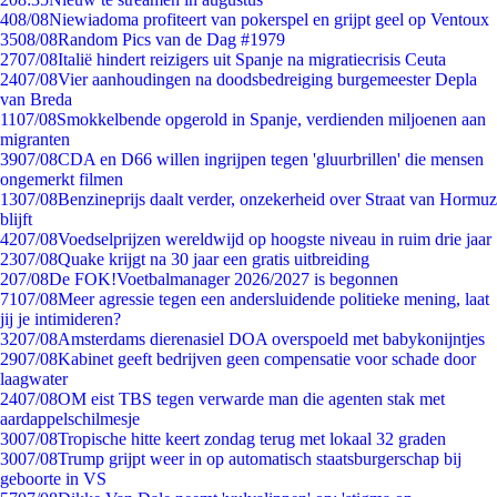
4
08/08
Niewiadoma profiteert van pokerspel en grijpt geel op Ventoux
35
08/08
Random Pics van de Dag #1979
27
07/08
Italië hindert reizigers uit Spanje na migratiecrisis Ceuta
24
07/08
Vier aanhoudingen na doodsbedreiging burgemeester Depla
van Breda
11
07/08
Smokkelbende opgerold in Spanje, verdienden miljoenen aan
migranten
39
07/08
CDA en D66 willen ingrijpen tegen 'gluurbrillen' die mensen
ongemerkt filmen
13
07/08
Benzineprijs daalt verder, onzekerheid over Straat van Hormuz
blijft
42
07/08
Voedselprijzen wereldwijd op hoogste niveau in ruim drie jaar
23
07/08
Quake krijgt na 30 jaar een gratis uitbreiding
2
07/08
De FOK!Voetbalmanager 2026/2027 is begonnen
71
07/08
Meer agressie tegen een andersluidende politieke mening, laat
jij je intimideren?
32
07/08
Amsterdams dierenasiel DOA overspoeld met babykonijntjes
29
07/08
Kabinet geeft bedrijven geen compensatie voor schade door
laagwater
24
07/08
OM eist TBS tegen verwarde man die agenten stak met
aardappelschilmesje
30
07/08
Tropische hitte keert zondag terug met lokaal 32 graden
30
07/08
Trump grijpt weer in op automatisch staatsburgerschap bij
geboorte in VS