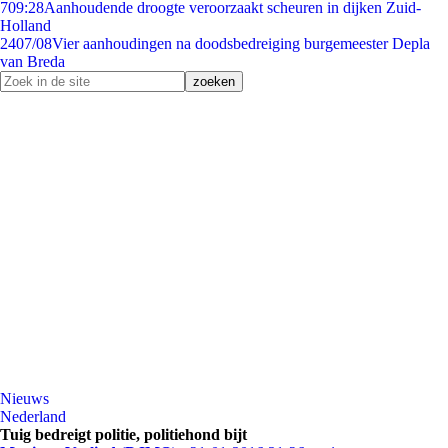
7
09:28
Aanhoudende droogte veroorzaakt scheuren in dijken Zuid-
Holland
24
07/08
Vier aanhoudingen na doodsbedreiging burgemeester Depla
van Breda
Nieuws
Nederland
Tuig bedreigt politie, politiehond bijt