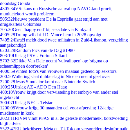
doodslag Gouda
48
05:34
VS: kans op Russische aanval op NAVO-land groeit,
munitietekort wordt probleem
5
05:32
Nieuwe president De la Espriella gaat strijd aan met
drugskartels Colombia
7
05:30
Geen 'happy end' bij seksdate via Kinky.nl
49
05:28
Trump wil dat J.D. Vance hem in 2028 opvolgt
74
05:24
Israël meldt dood twee militairen in Zuid-Libanon, vergelding
aangekondigd
62
03:28
Random Pics van de Dag #1980
8
03:19
Uitslag PSV - Fortuna Sittard
57
02:32
Dikke Van Dale neemt 'vulvalippen' op: 'stigma op
schaamlippen doorbreken'
40
00:59
Vinted-foto's van vrouwen massaal gedeeld op seksfora
2
00:50
Vollering slaat dubbelslag in Nice en neemt geel over
22
00:28
Jesus Simulator komt naar Nintendo Switch
1
00:25
Uitslag AZ - ADO Den Haag
4
00:10
Vrouw krijgt door verwisseling het embryo van ander stel
ingebracht
3
00:07
Uitslag NEC - Telstar
12
00:05
Vrouw krijgt 30 maanden cel voor afpersing 12-jarige
misdienaar in kerk
20
23:11
RIVM vindt PFAS in al de geteste moedermelk, borstvoeding
blijft advies
55
22:47
EU bekritiseert Meta en TikTok om verspreiden desinformatie