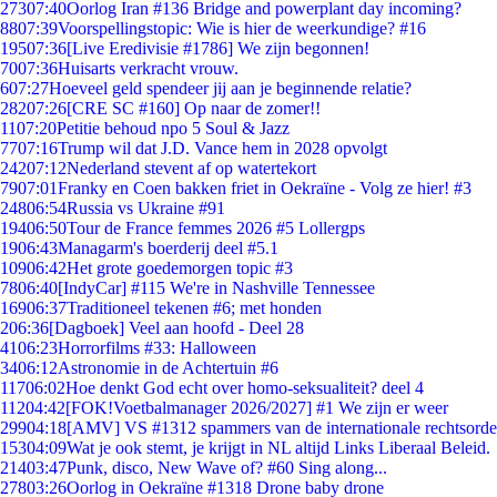
273
07:40
Oorlog Iran #136 Bridge and powerplant day incoming?
88
07:39
Voorspellingstopic: Wie is hier de weerkundige? #16
195
07:36
[Live Eredivisie #1786] We zijn begonnen!
70
07:36
Huisarts verkracht vrouw.
6
07:27
Hoeveel geld spendeer jij aan je beginnende relatie?
282
07:26
[CRE SC #160] Op naar de zomer!!
11
07:20
Petitie behoud npo 5 Soul & Jazz
77
07:16
Trump wil dat J.D. Vance hem in 2028 opvolgt
242
07:12
Nederland stevent af op watertekort
79
07:01
Franky en Coen bakken friet in Oekraïne - Volg ze hier! #3
248
06:54
Russia vs Ukraine #91
194
06:50
Tour de France femmes 2026 #5 Lollergps
19
06:43
Managarm's boerderij deel #5.1
109
06:42
Het grote goedemorgen topic #3
78
06:40
[IndyCar] #115 We're in Nashville Tennessee
169
06:37
Traditioneel tekenen #6; met honden
2
06:36
[Dagboek] Veel aan hoofd - Deel 28
41
06:23
Horrorfilms #33: Halloween
34
06:12
Astronomie in de Achtertuin #6
117
06:02
Hoe denkt God echt over homo-seksualiteit? deel 4
112
04:42
[FOK!Voetbalmanager 2026/2027] #1 We zijn er weer
299
04:18
[AMV] VS #1312 spammers van de internationale rechtsorde
153
04:09
Wat je ook stemt, je krijgt in NL altijd Links Liberaal Beleid.
214
03:47
Punk, disco, New Wave of? #60 Sing along...
278
03:26
Oorlog in Oekraïne #1318 Drone baby drone