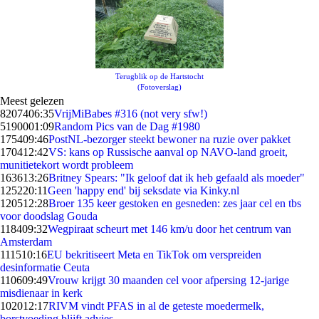
Terugblik op de Hartstocht
(Fotoverslag)
Meest gelezen
82074
06:35
VrijMiBabes #316 (not very sfw!)
51900
01:09
Random Pics van de Dag #1980
1754
09:46
PostNL-bezorger steekt bewoner na ruzie over pakket
1704
12:42
VS: kans op Russische aanval op NAVO-land groeit,
munitietekort wordt probleem
1636
13:26
Britney Spears: "Ik geloof dat ik heb gefaald als moeder"
1252
20:11
Geen 'happy end' bij seksdate via Kinky.nl
1205
12:28
Broer 135 keer gestoken en gesneden: zes jaar cel en tbs
voor doodslag Gouda
1184
09:32
Wegpiraat scheurt met 146 km/u door het centrum van
Amsterdam
1115
10:16
EU bekritiseert Meta en TikTok om verspreiden
desinformatie Ceuta
1106
09:49
Vrouw krijgt 30 maanden cel voor afpersing 12-jarige
misdienaar in kerk
1020
12:17
RIVM vindt PFAS in al de geteste moedermelk,
borstvoeding blijft advies