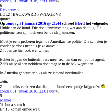
zondag 31 januari 2016, 22:00 uur
#7
6
Rickocum
LOLZ! BACKWARD PWNAGE V3
quote:
Op
zondag 31 januari 2016 @ 21:44
schreef
Blord
het volgende:
Hulde aan de hond. Die doet tenminste nog wat aan dat tuig. De
politiemensen zijn toch een bende slapjanussen.
Moet je eens proberen tegen de Amerikaanse politie. Die schieten je
zonder pardoes neer als je ze aanvalt.
Zouden ze hier ook wel willen.
Echter krijgen de buitenlanders meer rechten dan een politie agent.
Zelfs als je al een nekklem doet mag je in de bak wegrotten.
In Amerika gebeurt er niks als ze iemand neerknallen.
-edit-
Zou me niks verbazen dat die politiehond een spuitje krijgt ofzo
zondag 31 januari 2016, 22:01 uur
#8
5
Manke
'tis but a scratch
En 15 komen ermee weg