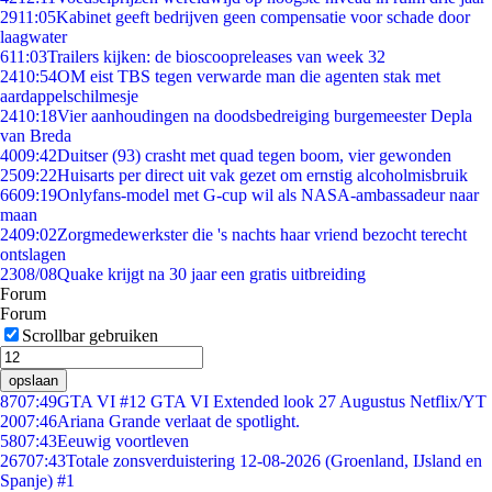
29
11:05
Kabinet geeft bedrijven geen compensatie voor schade door
laagwater
6
11:03
Trailers kijken: de bioscoopreleases van week 32
24
10:54
OM eist TBS tegen verwarde man die agenten stak met
aardappelschilmesje
24
10:18
Vier aanhoudingen na doodsbedreiging burgemeester Depla
van Breda
40
09:42
Duitser (93) crasht met quad tegen boom, vier gewonden
25
09:22
Huisarts per direct uit vak gezet om ernstig alcoholmisbruik
66
09:19
Onlyfans-model met G-cup wil als NASA-ambassadeur naar
maan
24
09:02
Zorgmedewerkster die 's nachts haar vriend bezocht terecht
ontslagen
23
08/08
Quake krijgt na 30 jaar een gratis uitbreiding
Forum
Forum
Scrollbar gebruiken
opslaan
87
07:49
GTA VI #12 GTA VI Extended look 27 Augustus Netflix/YT
20
07:46
Ariana Grande verlaat de spotlight.
58
07:43
Eeuwig voortleven
267
07:43
Totale zonsverduistering 12-08-2026 (Groenland, IJsland en
Spanje) #1