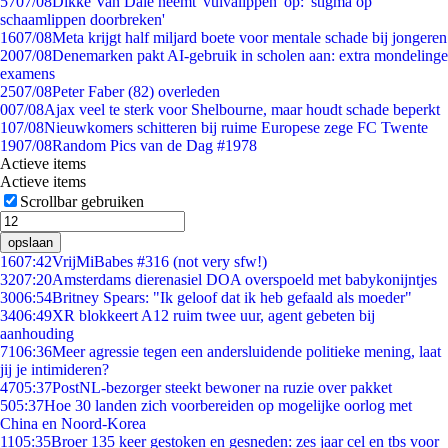
57
07/08
Dikke Van Dale neemt 'vulvalippen' op: 'stigma op
schaamlippen doorbreken'
16
07/08
Meta krijgt half miljard boete voor mentale schade bij jongeren
20
07/08
Denemarken pakt AI-gebruik in scholen aan: extra mondelinge
examens
25
07/08
Peter Faber (82) overleden
0
07/08
Ajax veel te sterk voor Shelbourne, maar houdt schade beperkt
1
07/08
Nieuwkomers schitteren bij ruime Europese zege FC Twente
19
07/08
Random Pics van de Dag #1978
Actieve items
Actieve items
Scrollbar gebruiken
opslaan
16
07:42
VrijMiBabes #316 (not very sfw!)
32
07:20
Amsterdams dierenasiel DOA overspoeld met babykonijntjes
30
06:54
Britney Spears: "Ik geloof dat ik heb gefaald als moeder"
34
06:49
XR blokkeert A12 ruim twee uur, agent gebeten bij
aanhouding
71
06:36
Meer agressie tegen een andersluidende politieke mening, laat
jij je intimideren?
47
05:37
PostNL-bezorger steekt bewoner na ruzie over pakket
5
05:37
Hoe 30 landen zich voorbereiden op mogelijke oorlog met
China en Noord-Korea
11
05:35
Broer 135 keer gestoken en gesneden: zes jaar cel en tbs voor