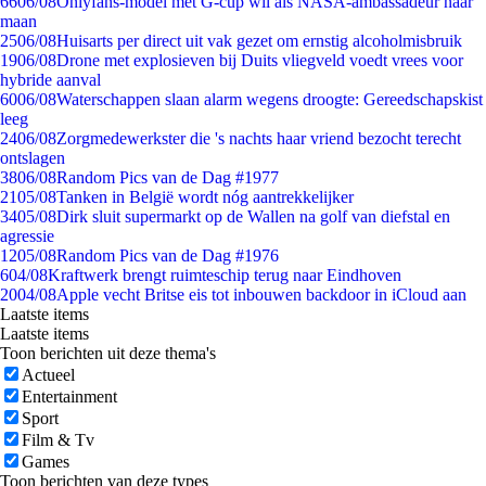
66
06/08
Onlyfans-model met G-cup wil als NASA-ambassadeur naar
maan
25
06/08
Huisarts per direct uit vak gezet om ernstig alcoholmisbruik
19
06/08
Drone met explosieven bij Duits vliegveld voedt vrees voor
hybride aanval
60
06/08
Waterschappen slaan alarm wegens droogte: Gereedschapskist
leeg
24
06/08
Zorgmedewerkster die 's nachts haar vriend bezocht terecht
ontslagen
38
06/08
Random Pics van de Dag #1977
21
05/08
Tanken in België wordt nóg aantrekkelijker
34
05/08
Dirk sluit supermarkt op de Wallen na golf van diefstal en
agressie
12
05/08
Random Pics van de Dag #1976
6
04/08
Kraftwerk brengt ruimteschip terug naar Eindhoven
20
04/08
Apple vecht Britse eis tot inbouwen backdoor in iCloud aan
Laatste items
Laatste items
Toon berichten uit deze thema's
Actueel
Entertainment
Sport
Film & Tv
Games
Toon berichten van deze types