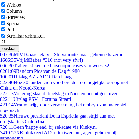
Weblog
Column
(P)review
Special
Poll
Scrollbar gebruiken
opslaan
0
07:36
MIVD-baas lekt via Strava routes naar geheime kazerne
16
06:35
VrijMiBabes #316 (not very sfw!)
6
06:30
Trailers kijken: de bioscoopreleases van week 32
62
01:09
Random Pics van de Dag #1980
1
00:01
Uitslag AZ - ADO Den Haag
5
23:46
Hoe 30 landen zich voorbereiden op mogelijke oorlog met
China en Noord-Korea
2
22:13
Vollering slaat dubbelslag in Nice en neemt geel over
8
22:11
Uitslag PSV - Fortuna Sittard
4
21:14
Vrouw krijgt door verwisseling het embryo van ander stel
ingebracht
5
20:35
Nieuwe president De la Espriella gaat strijd aan met
drugskartels Colombia
7
20:11
Geen 'happy end' bij seksdate via Kinky.nl
34
19:57
XR blokkeert A12 ruim twee uur, agent gebeten bij
aanhouding