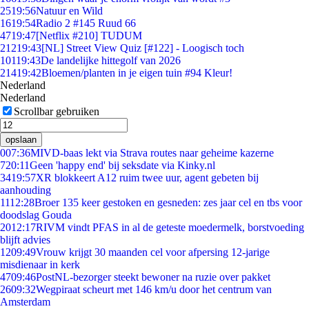
25
19:56
Natuur en Wild
16
19:54
Radio 2 #145 Ruud 66
47
19:47
[Netflix #210] TUDUM
212
19:43
[NL] Street View Quiz [#122] - Loogisch toch
101
19:43
De landelijke hittegolf van 2026
214
19:42
Bloemen/planten in je eigen tuin #94 Kleur!
Nederland
Nederland
Scrollbar gebruiken
opslaan
0
07:36
MIVD-baas lekt via Strava routes naar geheime kazerne
7
20:11
Geen 'happy end' bij seksdate via Kinky.nl
34
19:57
XR blokkeert A12 ruim twee uur, agent gebeten bij
aanhouding
11
12:28
Broer 135 keer gestoken en gesneden: zes jaar cel en tbs voor
doodslag Gouda
20
12:17
RIVM vindt PFAS in al de geteste moedermelk, borstvoeding
blijft advies
12
09:49
Vrouw krijgt 30 maanden cel voor afpersing 12-jarige
misdienaar in kerk
47
09:46
PostNL-bezorger steekt bewoner na ruzie over pakket
26
09:32
Wegpiraat scheurt met 146 km/u door het centrum van
Amsterdam