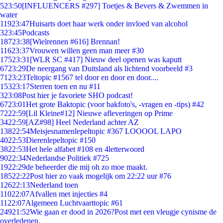
5
23:50
[INFLUENCERS #297] Toetjes & Bevers & Zwemmen in
water
119
23:47
Huisarts doet haar werk onder invloed van alcohol
3
23:45
Podcasts
187
23:38
[Wielrennen #616] Brennan!
116
23:37
Vrouwen willen geen man meer #30
175
23:31
[WLR SC #417] Nieuw deel openen was kaputt
67
23:29
De neergang van Duitsland als lichtend voorbeeld #3
71
23:23
Teltopic #1567 tel door en door en door....
153
23:17
Sterren toen en nu #11
3
23:08
Post hier je favoriete SHO podcast!
67
23:01
Het grote Baktopic (voor bakfoto's, -vragen en -tips) #42
72
22:59
[Lil Kleine#12] Nieuwe afleveringen op Prime
34
22:59
[AZ#98] Heel Nederland achter AZ
138
22:54
Meisjesnamenlepeltopic #367 LOOOOL LAPO
40
22:53
Dierenlepeltopic #150
38
22:53
Het hele alfabet #108 en 4letterwoord
90
22:34
Nederlandse Politiek #725
19
22:29
de beheerder die mij oh zo moe maakt.
185
22:22
Post hier zo vaak mogelijk om 22:22 uur #76
126
22:13
Nederland toen
110
22:07
Afvallen met injecties #4
11
22:07
Algemeen Luchtvaarttopic #61
249
21:52
Wie gaan er dood in 2026?Post met een vleugje cynisme de
overledenen.