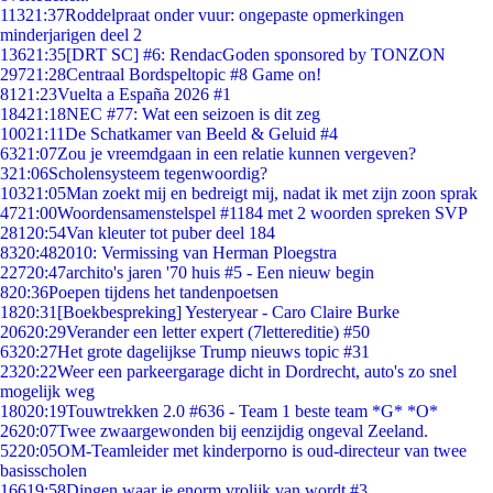
113
21:37
Roddelpraat onder vuur: ongepaste opmerkingen
minderjarigen deel 2
136
21:35
[DRT SC] #6: RendacGoden sponsored by TONZON
297
21:28
Centraal Bordspeltopic #8 Game on!
81
21:23
Vuelta a España 2026 #1
184
21:18
NEC #77: Wat een seizoen is dit zeg
100
21:11
De Schatkamer van Beeld & Geluid #4
63
21:07
Zou je vreemdgaan in een relatie kunnen vergeven?
3
21:06
Scholensysteem tegenwoordig?
103
21:05
Man zoekt mij en bedreigt mij, nadat ik met zijn zoon sprak
47
21:00
Woordensamenstelspel #1184 met 2 woorden spreken SVP
281
20:54
Van kleuter tot puber deel 184
83
20:48
2010: Vermissing van Herman Ploegstra
227
20:47
archito's jaren '70 huis #5 - Een nieuw begin
8
20:36
Poepen tijdens het tandenpoetsen
18
20:31
[Boekbespreking] Yesteryear - Caro Claire Burke
206
20:29
Verander een letter expert (7lettereditie) #50
63
20:27
Het grote dagelijkse Trump nieuws topic #31
23
20:22
Weer een parkeergarage dicht in Dordrecht, auto's zo snel
mogelijk weg
180
20:19
Touwtrekken 2.0 #636 - Team 1 beste team *G* *O*
26
20:07
Twee zwaargewonden bij eenzijdig ongeval Zeeland.
52
20:05
OM-Teamleider met kinderporno is oud-directeur van twee
basisscholen
166
19:58
Dingen waar je enorm vrolijk van wordt #3