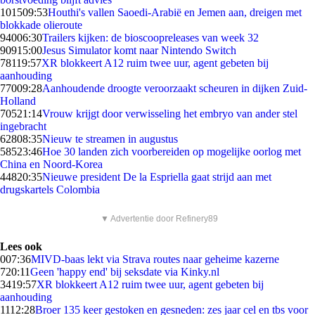
1015
09:53
Houthi's vallen Saoedi-Arabië en Jemen aan, dreigen met
blokkade olieroute
940
06:30
Trailers kijken: de bioscoopreleases van week 32
909
15:00
Jesus Simulator komt naar Nintendo Switch
781
19:57
XR blokkeert A12 ruim twee uur, agent gebeten bij
aanhouding
770
09:28
Aanhoudende droogte veroorzaakt scheuren in dijken Zuid-
Holland
705
21:14
Vrouw krijgt door verwisseling het embryo van ander stel
ingebracht
628
08:35
Nieuw te streamen in augustus
585
23:46
Hoe 30 landen zich voorbereiden op mogelijke oorlog met
China en Noord-Korea
448
20:35
Nieuwe president De la Espriella gaat strijd aan met
drugskartels Colombia
▼ Advertentie door Refinery89
Lees ook
0
07:36
MIVD-baas lekt via Strava routes naar geheime kazerne
7
20:11
Geen 'happy end' bij seksdate via Kinky.nl
34
19:57
XR blokkeert A12 ruim twee uur, agent gebeten bij
aanhouding
11
12:28
Broer 135 keer gestoken en gesneden: zes jaar cel en tbs voor