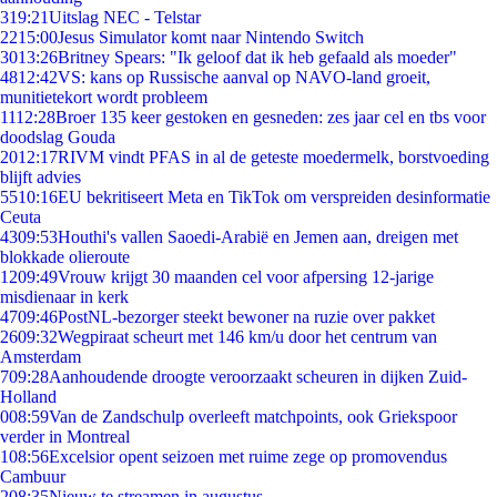
3
19:21
Uitslag NEC - Telstar
22
15:00
Jesus Simulator komt naar Nintendo Switch
30
13:26
Britney Spears: "Ik geloof dat ik heb gefaald als moeder"
48
12:42
VS: kans op Russische aanval op NAVO-land groeit,
munitietekort wordt probleem
11
12:28
Broer 135 keer gestoken en gesneden: zes jaar cel en tbs voor
doodslag Gouda
20
12:17
RIVM vindt PFAS in al de geteste moedermelk, borstvoeding
blijft advies
55
10:16
EU bekritiseert Meta en TikTok om verspreiden desinformatie
Ceuta
43
09:53
Houthi's vallen Saoedi-Arabië en Jemen aan, dreigen met
blokkade olieroute
12
09:49
Vrouw krijgt 30 maanden cel voor afpersing 12-jarige
misdienaar in kerk
47
09:46
PostNL-bezorger steekt bewoner na ruzie over pakket
26
09:32
Wegpiraat scheurt met 146 km/u door het centrum van
Amsterdam
7
09:28
Aanhoudende droogte veroorzaakt scheuren in dijken Zuid-
Holland
0
08:59
Van de Zandschulp overleeft matchpoints, ook Griekspoor
verder in Montreal
1
08:56
Excelsior opent seizoen met ruime zege op promovendus
Cambuur
2
08:35
Nieuw te streamen in augustus