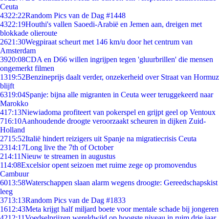
Ceuta
43
22:22
Random Pics van de Dag #1448
43
22:19
Houthi's vallen Saoedi-Arabië en Jemen aan, dreigen met
blokkade olieroute
26
21:30
Wegpiraat scheurt met 146 km/u door het centrum van
Amsterdam
39
20:08
CDA en D66 willen ingrijpen tegen 'gluurbrillen' die mensen
ongemerkt filmen
13
19:52
Benzineprijs daalt verder, onzekerheid over Straat van Hormuz
blijft
63
19:04
Spanje: bijna alle migranten in Ceuta weer teruggekeerd naar
Marokko
4
17:13
Niewiadoma profiteert van pokerspel en grijpt geel op Ventoux
7
16:10
Aanhoudende droogte veroorzaakt scheuren in dijken Zuid-
Holland
27
15:52
Italië hindert reizigers uit Spanje na migratiecrisis Ceuta
23
14:17
Long live the 7th of October
2
14:11
Nieuw te streamen in augustus
1
14:08
Excelsior opent seizoen met ruime zege op promovendus
Cambuur
60
13:58
Waterschappen slaan alarm wegens droogte: Gereedschapskist
leeg
37
13:13
Random Pics van de Dag #1833
16
12:43
Meta krijgt half miljard boete voor mentale schade bij jongeren
42
12:11
Voedselprijzen wereldwijd op hoogste niveau in ruim drie jaar