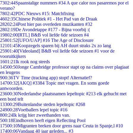
73
02:44
Spaanstalige nummers #34 A que calor nos pasaremos por el
verano?
78
02:42
PDC Nieuws #15: Matchfixing
46
02:35
Chinese Politiek #1 - Het Pad van de Draak
282
02:24
Post hier pas overleden muzikanten #32
28
02:19
De Avondetappe #177 - Bijna voorbij :(
198
02:00
[RTL] B&B vol liefde 6de seizoen #4
258
01:52
[UFO/UAP] #16 The Age of Disclosure
121
01:45
Koopzegels sparen bij AH duurt straks 2x zo lang
259
01:40
[Videoland] B&B vol liefde 6de seizoen #1 voor de
vooruitkijkers
16
01:21
Ik rook nog steeds
145
00:50
Jonge Cambridge professor stapt op na claims over plagiaat
en leugens
9
00:36
TV Time (tracking app) stopt! Alternatief?
147
00:32
[AKQ] #3384 Topic met vragen. En soms goede
antwoorden.
236
00:30
Nederlandse plaatsnamen lepeltopic #213 elk gehucht met
een bord telt
133
00:29
Buitenlandse steden lepeltopic #268
249
00:28
Voetballers lepel topic #16
8
00:24
Ik krijg hier zweethanden van.
5
00:18
Eindhoven heeft eigen Reflecting Pool
175
00:10
Migranten breken door grens naar Ceuta in Spanje,l #10
174
00:06
Vandaag 40 jaar geleden... #3