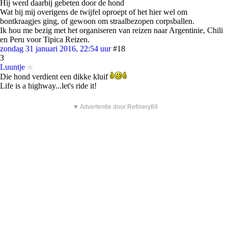
Hij werd daarbij gebeten door de hond
Wat bij mij overigens de twijfel oproept of het hier wel om
bontkraagjes ging, of gewoon om straalbezopen corpsballen.
Ik hou me bezig met het organiseren van reizen naar Argentinie, Chili
en Peru voor Tipica Reizen.
zondag 31 januari 2016, 22:54 uur
#18
3
Luuntje
Die hond verdient een dikke kluif
Life is a highway...let's ride it!
▼ Advertentie door Refinery89