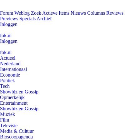
Forum
Weblog
Zoek
Actieve Items
Nieuws
Columns
Reviews
Previews
Specials
Archief
Inloggen
fok.nl
Inloggen
fok.nl
Actueel
Nederland
Internationaal
Economie
Politiek
Tech
Showbiz en Gossip
Opmerkelijk
Entertainment
Showbiz en Gossip
Muziek
Film
Televisie
Media & Cultuur
Bioscoopagenda