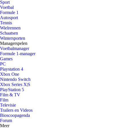
Sport
Voetbal
Formule 1
Autosport
Tennis
Wielrennen
Schaatsen
Wintersporten
Managerspelen
Voetbalmanager
Formule 1-manager
Games
PC
Playstation 4
Xbox One
Nintendo Switch
Xbox Series X|S
PlayStation 5
Film & TV
Film
Televisie
Trailers en Videos
Bioscoopagenda
Forum
Meer