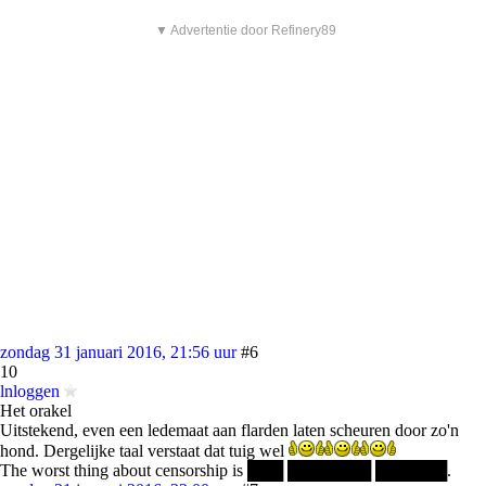
▼ Advertentie door Refinery89
zondag 31 januari 2016, 21:56 uur
#6
10
lnloggen
Het orakel
Uitstekend, even een ledemaat aan flarden laten scheuren door zo'n
hond. Dergelijke taal verstaat dat tuig wel
The worst thing about censorship is ███ ███████ ██████.