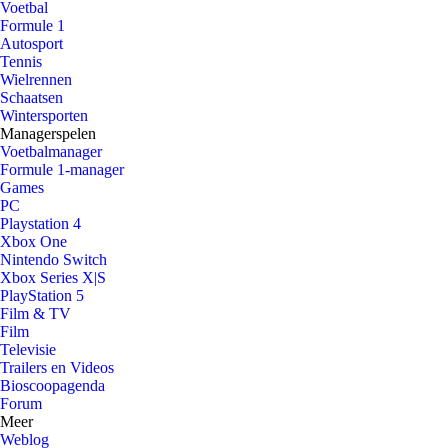
Voetbal
Formule 1
Autosport
Tennis
Wielrennen
Schaatsen
Wintersporten
Managerspelen
Voetbalmanager
Formule 1-manager
Games
PC
Playstation 4
Xbox One
Nintendo Switch
Xbox Series X|S
PlayStation 5
Film & TV
Film
Televisie
Trailers en Videos
Bioscoopagenda
Forum
Meer
Weblog