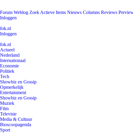
Forum
Weblog
Zoek
Actieve Items
Nieuws
Columns
Reviews
Previe
Inloggen
fok.nl
Inloggen
fok.nl
Actueel
Nederland
Internationaal
Economie
Politiek
Tech
Showbiz en Gossip
Opmerkelijk
Entertainment
Showbiz en Gossip
Muziek
Film
Televisie
Media & Cultuur
Bioscoopagenda
Sport