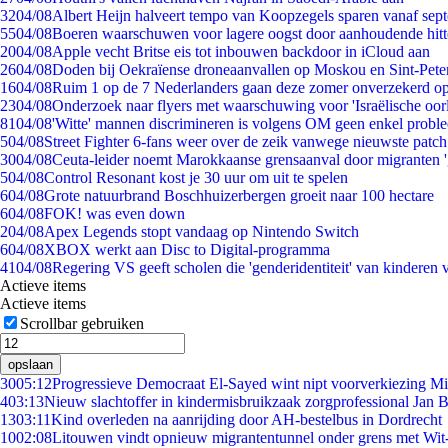
32
04/08
Albert Heijn halveert tempo van Koopzegels sparen vanaf sep
55
04/08
Boeren waarschuwen voor lagere oogst door aanhoudende hitt
20
04/08
Apple vecht Britse eis tot inbouwen backdoor in iCloud aan
26
04/08
Doden bij Oekraïense droneaanvallen op Moskou en Sint-Pete
16
04/08
Ruim 1 op de 7 Nederlanders gaan deze zomer onverzekerd op
23
04/08
Onderzoek naar flyers met waarschuwing voor 'Israëlische oor
81
04/08
'Witte' mannen discrimineren is volgens OM geen enkel probl
5
04/08
Street Fighter 6-fans weer over de zeik vanwege nieuwste patch
30
04/08
Ceuta-leider noemt Marokkaanse grensaanval door migranten 
5
04/08
Control Resonant kost je 30 uur om uit te spelen
6
04/08
Grote natuurbrand Boschhuizerbergen groeit naar 100 hectare
6
04/08
FOK! was even down
2
04/08
Apex Legends stopt vandaag op Nintendo Switch
6
04/08
XBOX werkt aan Disc to Digital-programma
41
04/08
Regering VS geeft scholen die 'genderidentiteit' van kinderen
Actieve items
Actieve items
Scrollbar gebruiken
opslaan
30
05:12
Progressieve Democraat El-Sayed wint nipt voorverkiezing M
4
03:13
Nieuw slachtoffer in kindermisbruikzaak zorgprofessional Jan B
13
03:11
Kind overleden na aanrijding door AH-bestelbus in Dordrecht
10
02:08
Litouwen vindt opnieuw migrantentunnel onder grens met Wit