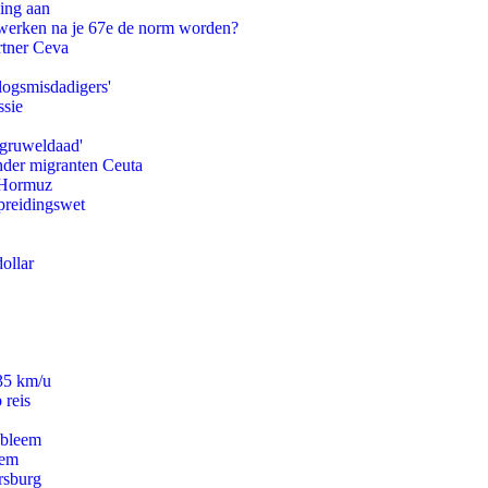
ling aan
 werken na je 67e de norm worden?
rtner Ceva
logsmisdadigers'
ssie
'gruweldaad'
onder migranten Ceuta
n Hormuz
preidingswet
ollar
235 km/u
 reis
obleem
eem
rsburg