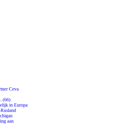
rtner Ceva
. (66)
lijk in Europa
-Rusland
ichigan
ling aan