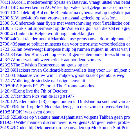
7
01:18
Accell, moederbedrijf Sparta en Batavus, vraagt uitstel van beta
39
01:14
Doorwerken na AOW-leeftijd vaker vastgelegd in cao's, moet
10
01:10
Datalek bij Bol en de Bijenkorf na cyberaanval op logistiek pa
32
00:51
Vinted-foto's van vrouwen massaal gedeeld op seksfora
23
00:51
Onderzoek naar flyers met waarschuwing voor 'Israëlische oor
31
00:51
Dirk sluit supermarkt op de Wallen na golf van diefstal en agre
20
00:45
Tanken in België wordt nóg aantrekkelijker
30
00:44
Ceuta-leider noemt Marokkaanse grensaanval door migranten 
27
00:43
Spaanse politie: minstens tien voor terrorisme veroordeelden 
17
23:55
Iran overweegt Europese hulp bij ruimen mijnen in Straat va
48
23:33
Van den Brink zet nog eens 14 gemeenten onder toezicht om s
4
23:27
Zomervakantieweerbericht: aanhoudend zomers
6
23:25
The Division Resurgence nu gratis op pc
24
23:09
Hackers roven Coldcard-bitcoinwallets leeg voor 114 miljoen d
14
23:03
Italiaanse vrouw wint 1 miljoen, gooit kraslot per abuis weg
1
22:57
Vollering de sterkste na lastige heuvelrit
3
20:59
EA Sports FC 27 toont The Grounds-modus
14
20:46
Long live the 7th of October
25
20:27
Random Pics van de Dag #1977
13
20:12
Nederlander (23) aangehouden in Duitsland na snelheid van 
16
20:09
Ruim 1 op de 7 Nederlanders gaan deze zomer onverzekerd op
6
19:53
FOK! was even down
25
19:52
Lekker op vakantie naar Afghanistan volgens Taliban geen pr
81
19:50
'Witte' mannen discrimineren is volgens OM geen enkel probl
26
19:49
Doden bij Oekraïense droneaanvallen op Moskou en Sint-Pete