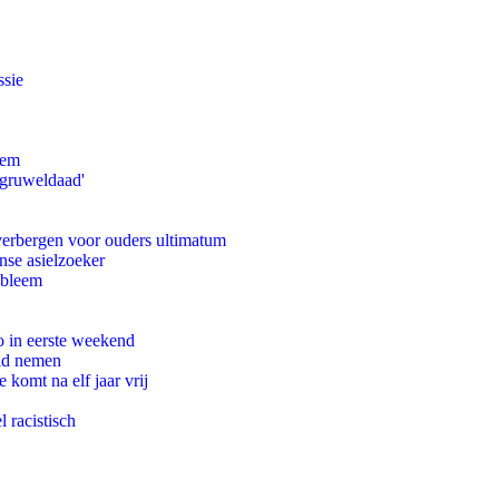
ssie
eem
'gruweldaad'
 verbergen voor ouders ultimatum
nse asielzoeker
obleem
o in eerste weekend
eid nemen
komt na elf jaar vrij
 racistisch