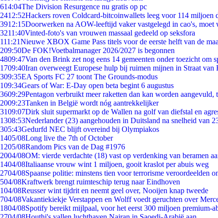
6
14:04
The Division Resurgence nu gratis op pc
24
12:52
Hackers roven Coldcard-bitcoinwallets leeg voor 114 miljoen d
39
12:15
Doorwerken na AOW-leeftijd vaker vastgelegd in cao's, moet
32
11:40
Vinted-foto's van vrouwen massaal gedeeld op seksfora
1
11:21
Nieuwe XBOX Game Pass titels voor de eerste helft van de ma
2
09:50
De FOK!Voetbalmanager 2026/2027 is begonnen
48
09:47
Van den Brink zet nog eens 14 gemeenten onder toezicht om s
17
09:40
Iran overweegt Europese hulp bij ruimen mijnen in Straat va
3
09:35
EA Sports FC 27 toont The Grounds-modus
1
09:34
Gears of War: E-Day open beta begint 6 augustus
36
09:29
Pentagon verbruikt meer raketten dan kan worden aangevuld, t
20
09:23
Tanken in België wordt nóg aantrekkelijker
31
09:07
Dirk sluit supermarkt op de Wallen na golf van diefstal en agre
13
08:53
Nederlander (23) aangehouden in Duitsland na snelheid van 
3
05:43
Gedurfd NEC blijft overeind bij Olympiakos
14
05/08
Long live the 7th of October
12
05/08
Random Pics van de Dag #1976
20
04/08
OM: vierde verdachte (18) vast op verdenking van beramen aa
14
04/08
Italiaanse vrouw wint 1 miljoen, gooit kraslot per abuis weg
27
04/08
Spaanse politie: minstens tien voor terrorisme veroordeelden 
5
04/08
Kraftwerk brengt ruimteschip terug naar Eindhoven
1
04/08
Reusser wint tijdrit en neemt geel over, Nooijen knap tweede
7
04/08
Vakantiekiekje Verstappen en Wolff voedt geruchten over Merc
18
04/08
Spotify bereikt mijlpaal, voor het eerst 300 miljoen premium-
27
04/08
Houthi's vallen luchthaven Najran in Saoedi-Arabië aan