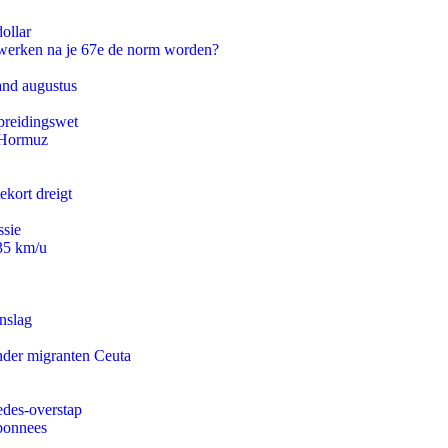
ollar
 werken na je 67e de norm worden?
and augustus
preidingswet
n Hormuz
ekort dreigt
ssie
235 km/u
nslag
onder migranten Ceuta
edes-overstap
abonnees