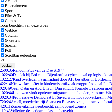
Actueel
Entertainment
Sport
Film & Tv
Games
Toon berichten van deze types
Weblog
Column
(P)review
Special
Poll
Scrollbar gebruiken
opslaan
25
00:35
Random Pics van de Dag #1977
10
22:40
Datalek bij Bol en de Bijenkorf na cyberaanval op logistiek pa
13
22:27
Kind overleden na aanrijding door AH-bestelbus in Dordrecht
4
22:14
Nieuw slachtoffer in kindermisbruikzaak zorgprofessional Jan B
0
20:49
Geen Qatar en Abu Dhabi? Dan eindigt Formule 1-seizoen moge
10
20:44
Litouwen vindt opnieuw migrantentunnel onder grens met Wit
30
20:34
Progressieve Democraat El-Sayed wint nipt voorverkiezing M
7
20:24
Accell, moederbedrijf Sparta en Batavus, vraagt uitstel van beta
4
20:11
Zomervakantieweerbericht: aanhoudend zomers
1
19:48
Vollering de sterkste na lastige heuvelrit