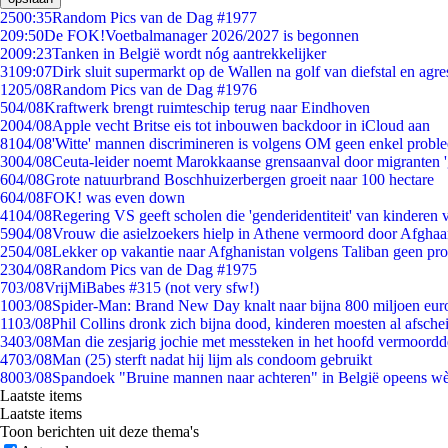
25
00:35
Random Pics van de Dag #1977
2
09:50
De FOK!Voetbalmanager 2026/2027 is begonnen
20
09:23
Tanken in België wordt nóg aantrekkelijker
31
09:07
Dirk sluit supermarkt op de Wallen na golf van diefstal en agre
12
05/08
Random Pics van de Dag #1976
5
04/08
Kraftwerk brengt ruimteschip terug naar Eindhoven
20
04/08
Apple vecht Britse eis tot inbouwen backdoor in iCloud aan
81
04/08
'Witte' mannen discrimineren is volgens OM geen enkel probl
30
04/08
Ceuta-leider noemt Marokkaanse grensaanval door migranten 
6
04/08
Grote natuurbrand Boschhuizerbergen groeit naar 100 hectare
6
04/08
FOK! was even down
41
04/08
Regering VS geeft scholen die 'genderidentiteit' van kinderen
59
04/08
Vrouw die asielzoekers hielp in Athene vermoord door Afghaa
25
04/08
Lekker op vakantie naar Afghanistan volgens Taliban geen pr
23
04/08
Random Pics van de Dag #1975
7
03/08
VrijMiBabes #315 (not very sfw!)
10
03/08
Spider-Man: Brand New Day knalt naar bijna 800 miljoen eur
11
03/08
Phil Collins dronk zich bijna dood, kinderen moesten al afsch
34
03/08
Man die zesjarig jochie met messteken in het hoofd vermoordde 
47
03/08
Man (25) sterft nadat hij lijm als condoom gebruikt
80
03/08
Spandoek "Bruine mannen naar achteren" in België opeens wèl
Laatste items
Laatste items
Toon berichten uit deze thema's