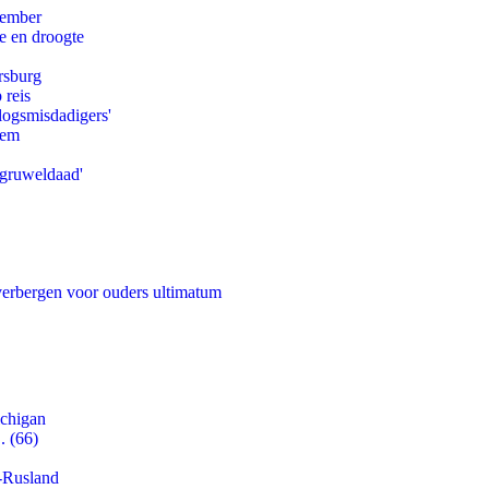
tember
e en droogte
rsburg
 reis
logsmisdadigers'
eem
'gruweldaad'
 verbergen voor ouders ultimatum
ichigan
. (66)
-Rusland