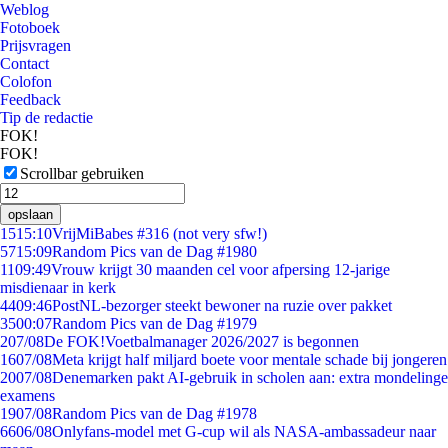
Weblog
Fotoboek
Prijsvragen
Contact
Colofon
Feedback
Tip de redactie
FOK!
FOK!
Scrollbar gebruiken
opslaan
15
15:10
VrijMiBabes #316 (not very sfw!)
57
15:09
Random Pics van de Dag #1980
11
09:49
Vrouw krijgt 30 maanden cel voor afpersing 12-jarige
misdienaar in kerk
44
09:46
PostNL-bezorger steekt bewoner na ruzie over pakket
35
00:07
Random Pics van de Dag #1979
2
07/08
De FOK!Voetbalmanager 2026/2027 is begonnen
16
07/08
Meta krijgt half miljard boete voor mentale schade bij jongeren
20
07/08
Denemarken pakt AI-gebruik in scholen aan: extra mondelinge
examens
19
07/08
Random Pics van de Dag #1978
66
06/08
Onlyfans-model met G-cup wil als NASA-ambassadeur naar