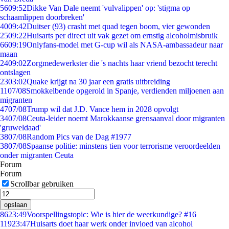
56
09:52
Dikke Van Dale neemt 'vulvalippen' op: 'stigma op
schaamlippen doorbreken'
40
09:42
Duitser (93) crasht met quad tegen boom, vier gewonden
25
09:22
Huisarts per direct uit vak gezet om ernstig alcoholmisbruik
66
09:19
Onlyfans-model met G-cup wil als NASA-ambassadeur naar
maan
24
09:02
Zorgmedewerkster die 's nachts haar vriend bezocht terecht
ontslagen
23
03:02
Quake krijgt na 30 jaar een gratis uitbreiding
11
07/08
Smokkelbende opgerold in Spanje, verdienden miljoenen aan
migranten
47
07/08
Trump wil dat J.D. Vance hem in 2028 opvolgt
34
07/08
Ceuta-leider noemt Marokkaanse grensaanval door migranten
'gruweldaad'
38
07/08
Random Pics van de Dag #1977
38
07/08
Spaanse politie: minstens tien voor terrorisme veroordeelden
onder migranten Ceuta
Forum
Forum
Scrollbar gebruiken
opslaan
86
23:49
Voorspellingstopic: Wie is hier de weerkundige? #16
119
23:47
Huisarts doet haar werk onder invloed van alcohol