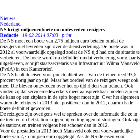
Nieuws
Nederland
NS krijgt miljoenenboete om ontevreden reizigers
Redactie
19-02-2014 07:03
print
De NS moet een boete van 2,75 miljoen euro betalen omdat de
reizigers niet tevreden zijn over de dienstverlening. De boete was in
2012 al voorwaardelijk opgelegd zodat de NS tijd had om de situatie te
verbeteren. De boete wordt nu definitief omdat verbetering vorig jaar is
uitgebleven, schrijft staatssecretaris van Infrastructuur Wilma Mansveld
(PvdA) in een Kamerbrief.
De NS haalt de eisen voor punctualiteit wel. Van de treinen reed 93,6
procent vorig jaar op tijd. Maar het oordeel van de reizigers weegt ook
mee. Die bleven ontevreden over het op tijd rijden van treinen. Ook
vinden zij dat servicemedewerkers meer aanspreekbaar moeten zijn en
de kans op een zitplaats in de spits hoger moet zijn. Over het algemeen
waren de reizigers in 2013 niet positiever dan in 2012, daarom is de
boete definitief geworden.
De reizigers zijn overigens wel te spreken over de informatie die ze in
de trein en op het station krijgen bij vertragingen of storingen. Ook zijn
de stations en treinen volgens hen schoner dan in 2012.
Voor de prestaties in 2013 heeft Mansveld ook een voorwaardelijke
boete van 2,75 miljoen euro opgelegd. Als de NS de eisen voor