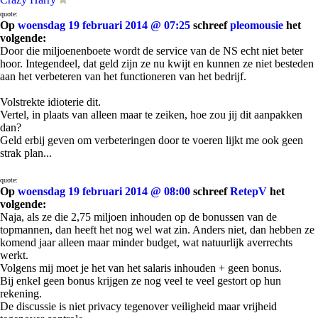
quote:
Op
woensdag 19 februari 2014 @ 07:25
schreef
pleomousie
het
volgende:
Door die miljoenenboete wordt de service van de NS echt niet beter
hoor. Integendeel, dat geld zijn ze nu kwijt en kunnen ze niet besteden
aan het verbeteren van het functioneren van het bedrijf.
Volstrekte idioterie dit.
Vertel, in plaats van alleen maar te zeiken, hoe zou jij dit aanpakken
dan?
Geld erbij geven om verbeteringen door te voeren lijkt me ook geen
strak plan...
quote:
Op
woensdag 19 februari 2014 @ 08:00
schreef
RetepV
het
volgende:
Naja, als ze die 2,75 miljoen inhouden op de bonussen van de
topmannen, dan heeft het nog wel wat zin. Anders niet, dan hebben ze
komend jaar alleen maar minder budget, wat natuurlijk averrechts
werkt.
Volgens mij moet je het van het salaris inhouden + geen bonus.
Bij enkel geen bonus krijgen ze nog veel te veel gestort op hun
rekening.
De discussie is niet privacy tegenover veiligheid maar vrijheid