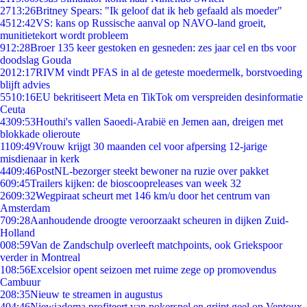
27
13:26
Britney Spears: "Ik geloof dat ik heb gefaald als moeder"
45
12:42
VS: kans op Russische aanval op NAVO-land groeit,
munitietekort wordt probleem
9
12:28
Broer 135 keer gestoken en gesneden: zes jaar cel en tbs voor
doodslag Gouda
20
12:17
RIVM vindt PFAS in al de geteste moedermelk, borstvoeding
blijft advies
55
10:16
EU bekritiseert Meta en TikTok om verspreiden desinformatie
Ceuta
43
09:53
Houthi's vallen Saoedi-Arabië en Jemen aan, dreigen met
blokkade olieroute
11
09:49
Vrouw krijgt 30 maanden cel voor afpersing 12-jarige
misdienaar in kerk
44
09:46
PostNL-bezorger steekt bewoner na ruzie over pakket
6
09:45
Trailers kijken: de bioscoopreleases van week 32
26
09:32
Wegpiraat scheurt met 146 km/u door het centrum van
Amsterdam
7
09:28
Aanhoudende droogte veroorzaakt scheuren in dijken Zuid-
Holland
0
08:59
Van de Zandschulp overleeft matchpoints, ook Griekspoor
verder in Montreal
1
08:56
Excelsior opent seizoen met ruime zege op promovendus
Cambuur
2
08:35
Nieuw te streamen in augustus
4
04:46
Niewiadoma profiteert van pokerspel en grijpt geel op Ventoux