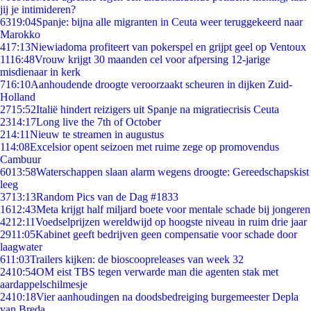
jij je intimideren?
63
19:04
Spanje: bijna alle migranten in Ceuta weer teruggekeerd naar
Marokko
4
17:13
Niewiadoma profiteert van pokerspel en grijpt geel op Ventoux
11
16:48
Vrouw krijgt 30 maanden cel voor afpersing 12-jarige
misdienaar in kerk
7
16:10
Aanhoudende droogte veroorzaakt scheuren in dijken Zuid-
Holland
27
15:52
Italië hindert reizigers uit Spanje na migratiecrisis Ceuta
23
14:17
Long live the 7th of October
2
14:11
Nieuw te streamen in augustus
1
14:08
Excelsior opent seizoen met ruime zege op promovendus
Cambuur
60
13:58
Waterschappen slaan alarm wegens droogte: Gereedschapskist
leeg
37
13:13
Random Pics van de Dag #1833
16
12:43
Meta krijgt half miljard boete voor mentale schade bij jongeren
42
12:11
Voedselprijzen wereldwijd op hoogste niveau in ruim drie jaar
29
11:05
Kabinet geeft bedrijven geen compensatie voor schade door
laagwater
6
11:03
Trailers kijken: de bioscoopreleases van week 32
24
10:54
OM eist TBS tegen verwarde man die agenten stak met
aardappelschilmesje
24
10:18
Vier aanhoudingen na doodsbedreiging burgemeester Depla
van Breda