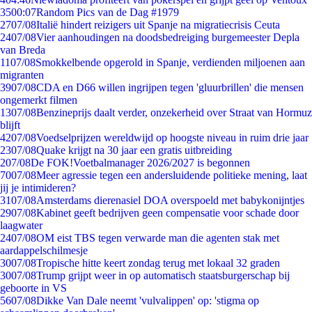
35
00:07
Random Pics van de Dag #1979
27
07/08
Italië hindert reizigers uit Spanje na migratiecrisis Ceuta
24
07/08
Vier aanhoudingen na doodsbedreiging burgemeester Depla
van Breda
11
07/08
Smokkelbende opgerold in Spanje, verdienden miljoenen aan
migranten
39
07/08
CDA en D66 willen ingrijpen tegen 'gluurbrillen' die mensen
ongemerkt filmen
13
07/08
Benzineprijs daalt verder, onzekerheid over Straat van Hormuz
blijft
42
07/08
Voedselprijzen wereldwijd op hoogste niveau in ruim drie jaar
23
07/08
Quake krijgt na 30 jaar een gratis uitbreiding
2
07/08
De FOK!Voetbalmanager 2026/2027 is begonnen
70
07/08
Meer agressie tegen een andersluidende politieke mening, laat
jij je intimideren?
31
07/08
Amsterdams dierenasiel DOA overspoeld met babykonijntjes
29
07/08
Kabinet geeft bedrijven geen compensatie voor schade door
laagwater
24
07/08
OM eist TBS tegen verwarde man die agenten stak met
aardappelschilmesje
30
07/08
Tropische hitte keert zondag terug met lokaal 32 graden
30
07/08
Trump grijpt weer in op automatisch staatsburgerschap bij
geboorte in VS
56
07/08
Dikke Van Dale neemt 'vulvalippen' op: 'stigma op