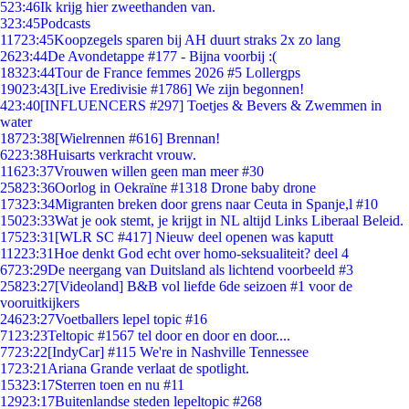
5
23:46
Ik krijg hier zweethanden van.
3
23:45
Podcasts
117
23:45
Koopzegels sparen bij AH duurt straks 2x zo lang
26
23:44
De Avondetappe #177 - Bijna voorbij :(
183
23:44
Tour de France femmes 2026 #5 Lollergps
190
23:43
[Live Eredivisie #1786] We zijn begonnen!
4
23:40
[INFLUENCERS #297] Toetjes & Bevers & Zwemmen in
water
187
23:38
[Wielrennen #616] Brennan!
62
23:38
Huisarts verkracht vrouw.
116
23:37
Vrouwen willen geen man meer #30
258
23:36
Oorlog in Oekraïne #1318 Drone baby drone
173
23:34
Migranten breken door grens naar Ceuta in Spanje,l #10
150
23:33
Wat je ook stemt, je krijgt in NL altijd Links Liberaal Beleid.
175
23:31
[WLR SC #417] Nieuw deel openen was kaputt
112
23:31
Hoe denkt God echt over homo-seksualiteit? deel 4
67
23:29
De neergang van Duitsland als lichtend voorbeeld #3
258
23:27
[Videoland] B&B vol liefde 6de seizoen #1 voor de
vooruitkijkers
246
23:27
Voetballers lepel topic #16
71
23:23
Teltopic #1567 tel door en door en door....
77
23:22
[IndyCar] #115 We're in Nashville Tennessee
17
23:21
Ariana Grande verlaat de spotlight.
153
23:17
Sterren toen en nu #11
129
23:17
Buitenlandse steden lepeltopic #268