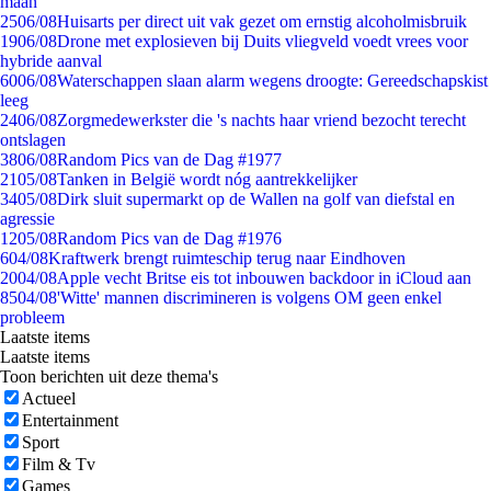
maan
25
06/08
Huisarts per direct uit vak gezet om ernstig alcoholmisbruik
19
06/08
Drone met explosieven bij Duits vliegveld voedt vrees voor
hybride aanval
60
06/08
Waterschappen slaan alarm wegens droogte: Gereedschapskist
leeg
24
06/08
Zorgmedewerkster die 's nachts haar vriend bezocht terecht
ontslagen
38
06/08
Random Pics van de Dag #1977
21
05/08
Tanken in België wordt nóg aantrekkelijker
34
05/08
Dirk sluit supermarkt op de Wallen na golf van diefstal en
agressie
12
05/08
Random Pics van de Dag #1976
6
04/08
Kraftwerk brengt ruimteschip terug naar Eindhoven
20
04/08
Apple vecht Britse eis tot inbouwen backdoor in iCloud aan
85
04/08
'Witte' mannen discrimineren is volgens OM geen enkel
probleem
Laatste items
Laatste items
Toon berichten uit deze thema's
Actueel
Entertainment
Sport
Film & Tv
Games