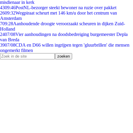
misdienaar in kerk
43
09:46
PostNL-bezorger steekt bewoner na ruzie over pakket
26
09:32
Wegpiraat scheurt met 146 km/u door het centrum van
Amsterdam
7
09:28
Aanhoudende droogte veroorzaakt scheuren in dijken Zuid-
Holland
24
07/08
Vier aanhoudingen na doodsbedreiging burgemeester Depla
van Breda
39
07/08
CDA en D66 willen ingrijpen tegen 'gluurbrillen' die mensen
ongemerkt filmen