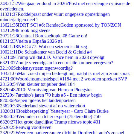
249
21:52
Wie gaan er dood in 2026?Post met een vleugje cynisme de
overledenen.
113
21:37
Roddelpraat onder vuur: ongepaste opmerkingen
minderjarigen deel 2
136
21:35
[DRT SC] #6: RendacGoden sponsored by TONZON
14
21:29
Ik rook nog steeds
297
21:28
Centraal Bordspeltopic #8 Game on!
81
21:23
Vuelta a España 2026 #1
184
21:18
NEC #77: Wat een seizoen is dit zeg
100
21:11
De Schatkamer van Beeld & Geluid #4
75
21:09
Trump wil dat J.D. Vance hem in 2028 opvolgt
63
21:07
Zou je vreemdgaan in een relatie kunnen vergeven?
3
21:06
Scholensysteem tegenwoordig?
103
21:05
Man zoekt mij en bedreigt mij, nadat ik met zijn zoon sprak
47
21:00
Woordensamenstelspel #1184 met 2 woorden spreken SVP
281
20:54
Van kleuter tot puber deel 184
83
20:48
2010: Vermissing van Herman Ploegstra
227
20:47
archito's jaren '70 huis #5 - Een nieuw begin
8
20:36
Poepen tijdens het tandenpoetsen
236
20:33
Nederland stevent af op watertekort
18
20:31
[Boekbespreking] Yesteryear - Caro Claire Burke
206
20:29
Verander een letter expert (7lettereditie) #50
63
20:27
Het grote dagelijkse Trump nieuws topic #31
56
20:25
Eeuwig voortleven
23
20:22
Weer een parkeergarage dicht in Dordrecht, auto's zo snel