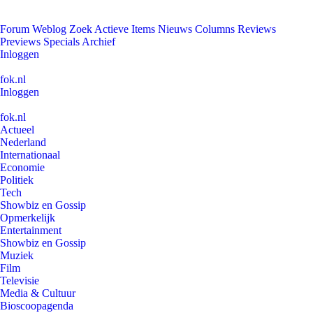
Forum
Weblog
Zoek
Actieve Items
Nieuws
Columns
Reviews
Previews
Specials
Archief
Inloggen
fok.nl
Inloggen
fok.nl
Actueel
Nederland
Internationaal
Economie
Politiek
Tech
Showbiz en Gossip
Opmerkelijk
Entertainment
Showbiz en Gossip
Muziek
Film
Televisie
Media & Cultuur
Bioscoopagenda