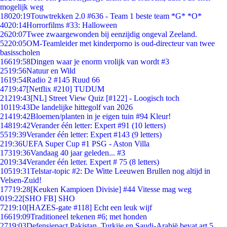
mogelijk weg
180
20:19
Touwtrekken 2.0 #636 - Team 1 beste team *G* *O*
40
20:14
Horrorfilms #33: Halloween
26
20:07
Twee zwaargewonden bij eenzijdig ongeval Zeeland.
52
20:05
OM-Teamleider met kinderporno is oud-directeur van twee
basisscholen
166
19:58
Dingen waar je enorm vrolijk van wordt #3
25
19:56
Natuur en Wild
16
19:54
Radio 2 #145 Ruud 66
47
19:47
[Netflix #210] TUDUM
212
19:43
[NL] Street View Quiz [#122] - Loogisch toch
101
19:43
De landelijke hittegolf van 2026
214
19:42
Bloemen/planten in je eigen tuin #94 Kleur!
148
19:42
Verander één letter: Expert #91 (10 letters)
55
19:39
Verander één letter: Expert #143 (9 letters)
2
19:36
UEFA Super Cup #1 PSG - Aston Villa
173
19:36
Vandaag 40 jaar geleden... #3
20
19:34
Verander één letter. Expert # 75 (8 letters)
105
19:31
Telstar-topic #2: De Witte Leeuwen Brullen nog altijd in
Velsen-Zuid!
177
19:28
[Keuken Kampioen Divisie] #44 Vitesse mag weg
0
19:22
[SHO FB] SHO
72
19:10
[HAZES-gate #118] Echt een leuk wijf
166
19:09
Traditioneel tekenen #6; met honden
27
19:03
Defensiepact Pakistan, Turkije en Saudi-Arabië bevat art.5