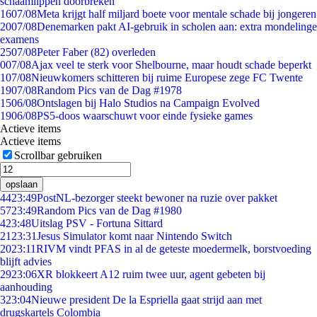
schaamlippen doorbreken'
16
07/08
Meta krijgt half miljard boete voor mentale schade bij jongeren
20
07/08
Denemarken pakt AI-gebruik in scholen aan: extra mondelinge
examens
25
07/08
Peter Faber (82) overleden
0
07/08
Ajax veel te sterk voor Shelbourne, maar houdt schade beperkt
1
07/08
Nieuwkomers schitteren bij ruime Europese zege FC Twente
19
07/08
Random Pics van de Dag #1978
15
06/08
Ontslagen bij Halo Studios na Campaign Evolved
19
06/08
PS5-doos waarschuwt voor einde fysieke games
Actieve items
Actieve items
Scrollbar gebruiken
opslaan
44
23:49
PostNL-bezorger steekt bewoner na ruzie over pakket
57
23:49
Random Pics van de Dag #1980
4
23:48
Uitslag PSV - Fortuna Sittard
21
23:31
Jesus Simulator komt naar Nintendo Switch
20
23:11
RIVM vindt PFAS in al de geteste moedermelk, borstvoeding
blijft advies
29
23:06
XR blokkeert A12 ruim twee uur, agent gebeten bij
aanhouding
3
23:04
Nieuwe president De la Espriella gaat strijd aan met
drugskartels Colombia