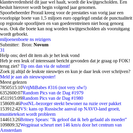
klanttevredenheid dit jaar wel haalt, wordt die kwijtgescholden. Een
besluit hierover wordt begin volgend jaar genomen.
Spoorbeheerder Prorail kreeg voor de prestaties van vorig jaar een
voorlopige boete van 1,5 miljoen euro opgelegd omdat de punctualiteit
op regionale spoorlijnen en van goederentreinen niet hoog genoeg
was. Ook die boete kan nog worden kwijtgescholden als vooruitgang
wordt geboekt.
miljoenenboete
ns
reizigers
Submitter:
Bron:
Novum
31
Help ons; deel dit item als je het leuk vond
Heb je een leuk of interessant bericht gevonden dat je graag op FOK!
terug ziet?
Tip ons dan via de submit!
Zoek jij altijd de leukste nieuwtjes en kun je daar leuk over schrijven?
Meld je aan als nieuwsposter!
Meest gelezen
78505
15:10
VrijMiBabes #316 (not very sfw!)
63526
00:07
Random Pics van de Dag #1979
45119
15:09
Random Pics van de Dag #1980
1586
09:46
PostNL-bezorger steekt bewoner na ruzie over pakket
1539
12:42
VS: kans op Russische aanval op NAVO-land groeit,
munitietekort wordt probleem
1446
13:26
Britney Spears: "Ik geloof dat ik heb gefaald als moeder"
1098
09:32
Wegpiraat scheurt met 146 km/u door het centrum van
Amsterdam