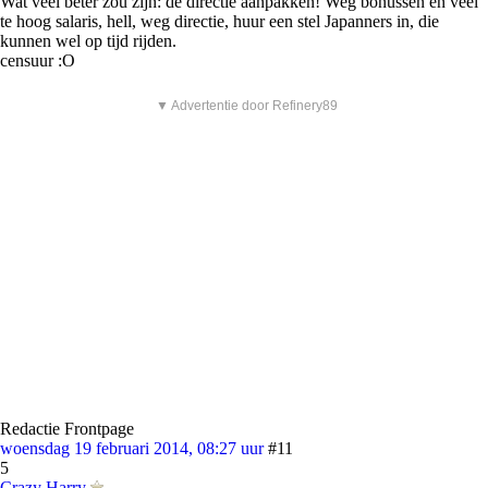
Wat veel beter zou zijn: de directie aanpakken! Weg bonussen en veel
te hoog salaris, hell, weg directie, huur een stel Japanners in, die
kunnen wel op tijd rijden.
censuur :O
▼ Advertentie door Refinery89
Redactie Frontpage
woensdag 19 februari 2014, 08:27 uur
#11
5
Crazy Harry