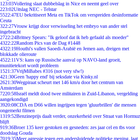
1
23:03
Vollering slaat dubbelslag in Nice en neemt geel over
2
23:02
Uitslag NEC - Telstar
55
22:47
EU bekritiseert Meta en TikTok om verspreiden desinformatie
Ceuta
3
22:27
Vrouw krijgt door verwisseling het embryo van ander stel
ingebracht
27
22:24
Britney Spears: "Ik geloof dat ik heb gefaald als moeder"
43
22:22
Random Pics van de Dag #1448
43
22:19
Houthi's vallen Saoedi-Arabië en Jemen aan, dreigen met
blokkade olieroute
45
22:11
VS: kans op Russische aanval op NAVO-land groeit,
munitietekort wordt probleem
15
21:37
VrijMiBabes #316 (not very sfw!)
4
21:30
Geen 'happy end' bij seksdate via Kinky.nl
26
21:30
Wegpiraat scheurt met 146 km/u door het centrum van
Amsterdam
72
20:58
Israël meldt dood twee militairen in Zuid-Libanon, vergelding
aangekondigd
39
20:08
CDA en D66 willen ingrijpen tegen 'gluurbrillen' die mensen
ongemerkt filmen
13
19:52
Benzineprijs daalt verder, onzekerheid over Straat van Hormuz
blijft
9
19:36
Broer 135 keer gestoken en gesneden: zes jaar cel en tbs voor
doodslag Gouda
70
19:35
Meer agressie tegen een andersluidende politieke mening, laat