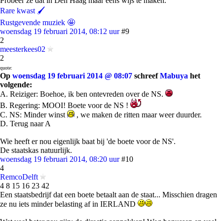
Probeer ze dat in Den Haag maar eens wijs te maken.
Rare kwast 🖌
Rustgevende muziek 🤩
woensdag 19 februari 2014, 08:12 uur
#9
2
meesterkees02
2
quote:
Op
woensdag 19 februari 2014 @ 08:07
schreef
Mabuya
het
volgende:
A. Reiziger: Boehoe, ik ben ontevreden over de NS.
B. Regering: MOOI! Boete voor de NS !
C. NS: Minder winst
, we maken de ritten maar weer duurder.
D. Terug naar A
Wie heeft er nou eigenlijk baat bij 'de boete voor de NS'.
De staatskas natuurlijk.
woensdag 19 februari 2014, 08:20 uur
#10
4
RemcoDelft
4 8 15 16 23 42
Een staatsbedrijf dat een boete betaalt aan de staat... Misschien dragen
ze nu iets minder belasting af in IERLAND