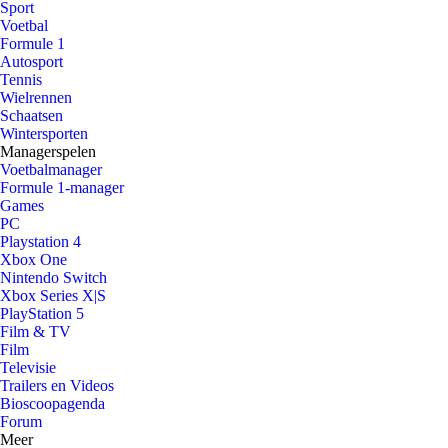
Sport
Voetbal
Formule 1
Autosport
Tennis
Wielrennen
Schaatsen
Wintersporten
Managerspelen
Voetbalmanager
Formule 1-manager
Games
PC
Playstation 4
Xbox One
Nintendo Switch
Xbox Series X|S
PlayStation 5
Film & TV
Film
Televisie
Trailers en Videos
Bioscoopagenda
Forum
Meer