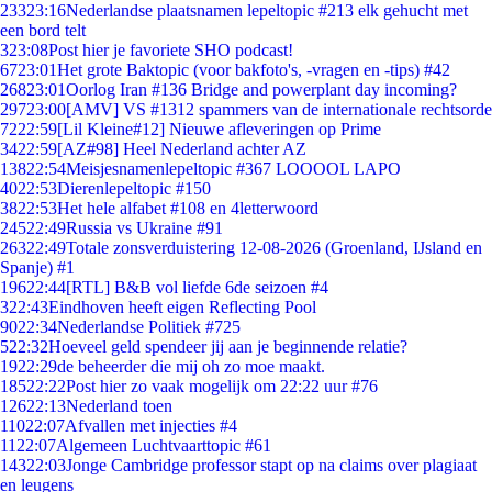
233
23:16
Nederlandse plaatsnamen lepeltopic #213 elk gehucht met
een bord telt
3
23:08
Post hier je favoriete SHO podcast!
67
23:01
Het grote Baktopic (voor bakfoto's, -vragen en -tips) #42
268
23:01
Oorlog Iran #136 Bridge and powerplant day incoming?
297
23:00
[AMV] VS #1312 spammers van de internationale rechtsorde
72
22:59
[Lil Kleine#12] Nieuwe afleveringen op Prime
34
22:59
[AZ#98] Heel Nederland achter AZ
138
22:54
Meisjesnamenlepeltopic #367 LOOOOL LAPO
40
22:53
Dierenlepeltopic #150
38
22:53
Het hele alfabet #108 en 4letterwoord
245
22:49
Russia vs Ukraine #91
263
22:49
Totale zonsverduistering 12-08-2026 (Groenland, IJsland en
Spanje) #1
196
22:44
[RTL] B&B vol liefde 6de seizoen #4
3
22:43
Eindhoven heeft eigen Reflecting Pool
90
22:34
Nederlandse Politiek #725
5
22:32
Hoeveel geld spendeer jij aan je beginnende relatie?
19
22:29
de beheerder die mij oh zo moe maakt.
185
22:22
Post hier zo vaak mogelijk om 22:22 uur #76
126
22:13
Nederland toen
110
22:07
Afvallen met injecties #4
11
22:07
Algemeen Luchtvaarttopic #61
143
22:03
Jonge Cambridge professor stapt op na claims over plagiaat
en leugens