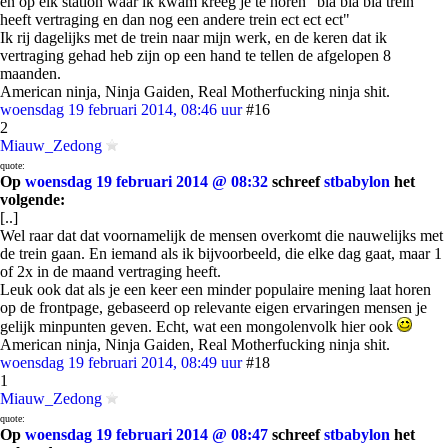
en op elk station waar ik kwam kreeg je te horen "bla bla bla trein
heeft vertraging en dan nog een andere trein ect ect ect"
Ik rij dagelijks met de trein naar mijn werk, en de keren dat ik
vertraging gehad heb zijn op een hand te tellen de afgelopen 8
maanden.
American ninja, Ninja Gaiden, Real Motherfucking ninja shit.
woensdag 19 februari 2014, 08:46 uur
#16
2
Miauw_Zedong
quote:
Op
woensdag 19 februari 2014 @ 08:32
schreef
stbabylon
het
volgende:
[..]
Wel raar dat dat voornamelijk de mensen overkomt die nauwelijks met
de trein gaan. En iemand als ik bijvoorbeeld, die elke dag gaat, maar 1
of 2x in de maand vertraging heeft.
Leuk ook dat als je een keer een minder populaire mening laat horen
op de frontpage, gebaseerd op relevante eigen ervaringen mensen je
gelijk minpunten geven. Echt, wat een mongolenvolk hier ook
American ninja, Ninja Gaiden, Real Motherfucking ninja shit.
woensdag 19 februari 2014, 08:49 uur
#18
1
Miauw_Zedong
quote:
Op
woensdag 19 februari 2014 @ 08:47
schreef
stbabylon
het