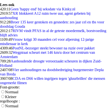
Lees ook
4
20:11
Geen 'happy end' bij seksdate via Kinky.nl
29
19:57
XR blokkeert A12 ruim twee uur, agent gebeten bij
aanhouding
9
12:28
Broer 135 keer gestoken en gesneden: zes jaar cel en tbs voor
doodslag Gouda
20
12:17
RIVM vindt PFAS in al de geteste moedermelk, borstvoeding
blijft advies
11
09:49
Vrouw krijgt 30 maanden cel voor afpersing 12-jarige
misdienaar in kerk
43
09:46
PostNL-bezorger steekt bewoner na ruzie over pakket
26
09:32
Wegpiraat scheurt met 146 km/u door het centrum van
Amsterdam
7
09:28
Aanhoudende droogte veroorzaakt scheuren in dijken Zuid-
Holland
24
07/08
Vier aanhoudingen na doodsbedreiging burgemeester Depla
van Breda
39
07/08
CDA en D66 willen ingrijpen tegen 'gluurbrillen' die mensen
ongemerkt filmen
Font-grootte:
Normaal
Kleiner
regelhoogte :
Normaal