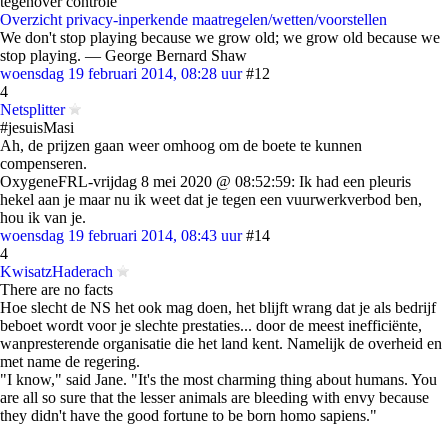
tegenover controle
Overzicht privacy-inperkende maatregelen/wetten/voorstellen
We don't stop playing because we grow old; we grow old because we
stop playing. ― George Bernard Shaw
woensdag 19 februari 2014, 08:28 uur
#12
4
Netsplitter
#jesuisMasi
Ah, de prijzen gaan weer omhoog om de boete te kunnen
compenseren.
OxygeneFRL-vrijdag 8 mei 2020 @ 08:52:59: Ik had een pleuris
hekel aan je maar nu ik weet dat je tegen een vuurwerkverbod ben,
hou ik van je.
woensdag 19 februari 2014, 08:43 uur
#14
4
KwisatzHaderach
There are no facts
Hoe slecht de NS het ook mag doen, het blijft wrang dat je als bedrijf
beboet wordt voor je slechte prestaties... door de meest inefficiënte,
wanpresterende organisatie die het land kent. Namelijk de overheid en
met name de regering.
"I know," said Jane. "It's the most charming thing about humans. You
are all so sure that the lesser animals are bleeding with envy because
they didn't have the good fortune to be born homo sapiens."