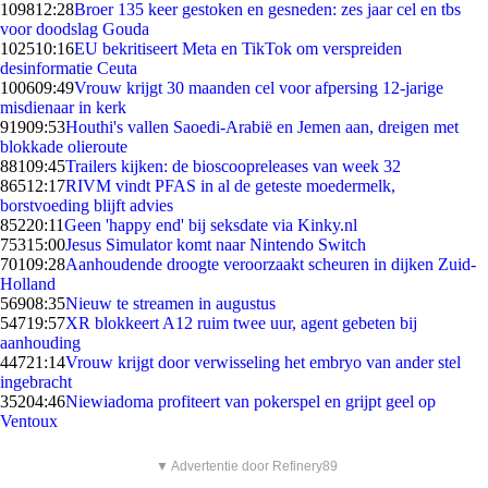
1098
12:28
Broer 135 keer gestoken en gesneden: zes jaar cel en tbs
voor doodslag Gouda
1025
10:16
EU bekritiseert Meta en TikTok om verspreiden
desinformatie Ceuta
1006
09:49
Vrouw krijgt 30 maanden cel voor afpersing 12-jarige
misdienaar in kerk
919
09:53
Houthi's vallen Saoedi-Arabië en Jemen aan, dreigen met
blokkade olieroute
881
09:45
Trailers kijken: de bioscoopreleases van week 32
865
12:17
RIVM vindt PFAS in al de geteste moedermelk,
borstvoeding blijft advies
852
20:11
Geen 'happy end' bij seksdate via Kinky.nl
753
15:00
Jesus Simulator komt naar Nintendo Switch
701
09:28
Aanhoudende droogte veroorzaakt scheuren in dijken Zuid-
Holland
569
08:35
Nieuw te streamen in augustus
547
19:57
XR blokkeert A12 ruim twee uur, agent gebeten bij
aanhouding
447
21:14
Vrouw krijgt door verwisseling het embryo van ander stel
ingebracht
352
04:46
Niewiadoma profiteert van pokerspel en grijpt geel op
Ventoux
▼ Advertentie door Refinery89