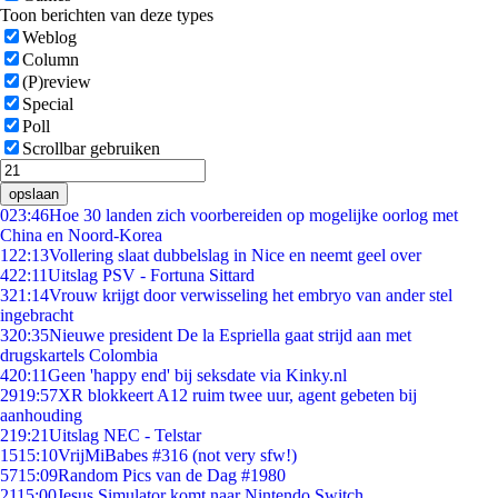
Toon berichten van deze types
Weblog
Column
(P)review
Special
Poll
Scrollbar gebruiken
opslaan
0
23:46
Hoe 30 landen zich voorbereiden op mogelijke oorlog met
China en Noord-Korea
1
22:13
Vollering slaat dubbelslag in Nice en neemt geel over
4
22:11
Uitslag PSV - Fortuna Sittard
3
21:14
Vrouw krijgt door verwisseling het embryo van ander stel
ingebracht
3
20:35
Nieuwe president De la Espriella gaat strijd aan met
drugskartels Colombia
4
20:11
Geen 'happy end' bij seksdate via Kinky.nl
29
19:57
XR blokkeert A12 ruim twee uur, agent gebeten bij
aanhouding
2
19:21
Uitslag NEC - Telstar
15
15:10
VrijMiBabes #316 (not very sfw!)
57
15:09
Random Pics van de Dag #1980
21
15:00
Jesus Simulator komt naar Nintendo Switch