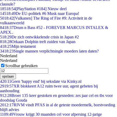
clausule?
185
18:54
[PlayStation #184] Nieuw deel
145
18:49
De EU-politiek #6 Musk naar Europa!
50
18:42
[Vulkanen] The Ring of Fire #9: Activiteit in de
vulkaanwereld
84
18:37
Drum n Bass #52 - FOREVER MARCUS INTALEX &
APEX..
5
18:29
De zich ontwikkelende crisis in Japan #2
8
18:28
Orkaan Dolphin treft zuiden van Japan
4
18:25
Mijn testament
34
18:23
Single mannen verplichtsingle moeders laten daten?
Nederland
Nederland
Scrollbar gebruiken
opslaan
4
20:11
Geen 'happy end' bij seksdate via Kinky.nl
29
19:57
XR blokkeert A12 ruim twee uur, agent gebeten bij
aanhouding
9
12:28
Broer 135 keer gestoken en gesneden: zes jaar cel en tbs voor
doodslag Gouda
20
12:17
RIVM vindt PFAS in al de geteste moedermelk, borstvoeding
blijft advies
11
09:49
Vrouw krijgt 30 maanden cel voor afpersing 12-jarige