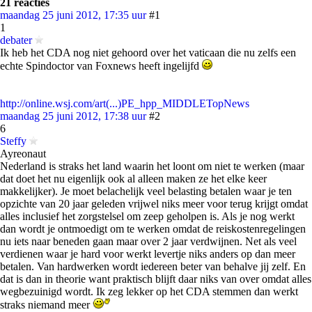
21 reacties
maandag 25 juni 2012, 17:35 uur
#1
1
debater
Ik heb het CDA nog niet gehoord over het vaticaan die nu zelfs een
echte Spindoctor van Foxnews heeft ingelijfd
http://online.wsj.com/art(...)PE_hpp_MIDDLETopNews
maandag 25 juni 2012, 17:38 uur
#2
6
Steffy
Ayreonaut
Nederland is straks het land waarin het loont om niet te werken (maar
dat doet het nu eigenlijk ook al alleen maken ze het elke keer
makkelijker). Je moet belachelijk veel belasting betalen waar je ten
opzichte van 20 jaar geleden vrijwel niks meer voor terug krijgt omdat
alles inclusief het zorgstelsel om zeep geholpen is. Als je nog werkt
dan wordt je ontmoedigt om te werken omdat de reiskostenregelingen
nu iets naar beneden gaan maar over 2 jaar verdwijnen. Net als veel
verdienen waar je hard voor werkt levertje niks anders op dan meer
betalen. Van hardwerken wordt iedereen beter van behalve jij zelf. En
dat is dan in theorie want praktisch blijft daar niks van over omdat alles
wegbezuinigd wordt. Ik zeg lekker op het CDA stemmen dan werkt
straks niemand meer