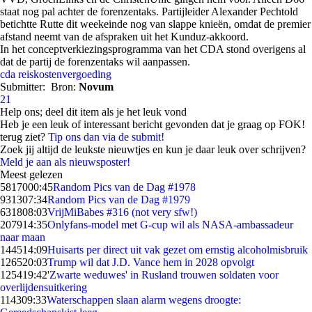
staat nog pal achter de forenzentaks. Partijleider Alexander Pechtold
betichtte Rutte dit weekeinde nog van slappe knieën, omdat de premier
afstand neemt van de afspraken uit het Kunduz-akkoord.
In het conceptverkiezingsprogramma van het CDA stond overigens al
dat de partij de forenzentaks wil aanpassen.
cda
reiskostenvergoeding
Submitter:
Bron:
Novum
21
Help ons; deel dit item als je het leuk vond
Heb je een leuk of interessant bericht gevonden dat je graag op FOK!
terug ziet?
Tip ons dan via de submit!
Zoek jij altijd de leukste nieuwtjes en kun je daar leuk over schrijven?
Meld je aan als nieuwsposter!
Meest gelezen
58170
00:45
Random Pics van de Dag #1978
9313
07:34
Random Pics van de Dag #1979
6318
08:03
VrijMiBabes #316 (not very sfw!)
2079
14:35
Onlyfans-model met G-cup wil als NASA-ambassadeur
naar maan
1445
14:09
Huisarts per direct uit vak gezet om ernstig alcoholmisbruik
1265
20:03
Trump wil dat J.D. Vance hem in 2028 opvolgt
1254
19:42
'Zwarte weduwes' in Rusland trouwen soldaten voor
overlijdensuitkering
1143
09:33
Waterschappen slaan alarm wegens droogte: