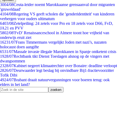
30
04/08
Ceuta-leider noemt Marokkaanse grensaanval door migranten
'gruweldaad'
41
04/08
Regering VS geeft scholen die 'genderidentiteit' van kinderen
verbergen voor ouders ultimatum
64
03/08
Zetelpeiling: 24 zetels voor Pro en 18 zetels voor D66, FvD,
JA21 en PVV
58
02/08
'FvD' Renaissanceschool in Almere toont hoe vrijheid van
onderwijs eruit ziet
162
31/07
Frans Timmermans vergelijkt Joden met nazi’s, nazaten
holocaust doen aangifte
65
31/07
Massale invasie illegale Marokkanen in Spanje ontketent crisis
19
28/07
Rechtbank tikt Dienst Toeslagen alsnog op de vingers met
dwangsommen
23
28/07
Kabinet negeert klimaatrechter over Bonaire: deadline verloopt
28
26/07
Deurwaarder legt beslag bij onvindbare Bij1-fractievoorzitter
Tofik Dibi
49
24/07
Brabant draait natuurvergunningen voor boeren terug: ook
elders in het land?