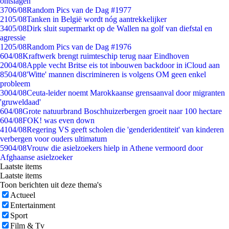
ontslagen
37
06/08
Random Pics van de Dag #1977
21
05/08
Tanken in België wordt nóg aantrekkelijker
34
05/08
Dirk sluit supermarkt op de Wallen na golf van diefstal en
agressie
12
05/08
Random Pics van de Dag #1976
6
04/08
Kraftwerk brengt ruimteschip terug naar Eindhoven
20
04/08
Apple vecht Britse eis tot inbouwen backdoor in iCloud aan
85
04/08
'Witte' mannen discrimineren is volgens OM geen enkel
probleem
30
04/08
Ceuta-leider noemt Marokkaanse grensaanval door migranten
'gruweldaad'
6
04/08
Grote natuurbrand Boschhuizerbergen groeit naar 100 hectare
6
04/08
FOK! was even down
41
04/08
Regering VS geeft scholen die 'genderidentiteit' van kinderen
verbergen voor ouders ultimatum
59
04/08
Vrouw die asielzoekers hielp in Athene vermoord door
Afghaanse asielzoeker
Laatste items
Laatste items
Toon berichten uit deze thema's
Actueel
Entertainment
Sport
Film & Tv