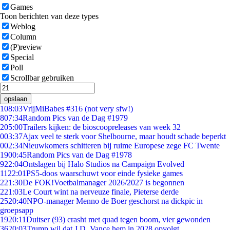
Games
Toon berichten van deze types
Weblog
Column
(P)review
Special
Poll
Scrollbar gebruiken
opslaan
1
08:03
VrijMiBabes #316 (not very sfw!)
8
07:34
Random Pics van de Dag #1979
2
05:00
Trailers kijken: de bioscoopreleases van week 32
0
03:37
Ajax veel te sterk voor Shelbourne, maar houdt schade beperkt
0
02:34
Nieuwkomers schitteren bij ruime Europese zege FC Twente
19
00:45
Random Pics van de Dag #1978
9
22:04
Ontslagen bij Halo Studios na Campaign Evolved
11
22:01
PS5-doos waarschuwt voor einde fysieke games
2
21:30
De FOK!Voetbalmanager 2026/2027 is begonnen
2
21:03
Le Court wint na nerveuze finale, Pieterse derde
25
20:40
NPO-manager Menno de Boer geschorst na dickpic in
groepsapp
19
20:11
Duitser (93) crasht met quad tegen boom, vier gewonden
36
20:03
Trump wil dat J.D. Vance hem in 2028 opvolgt