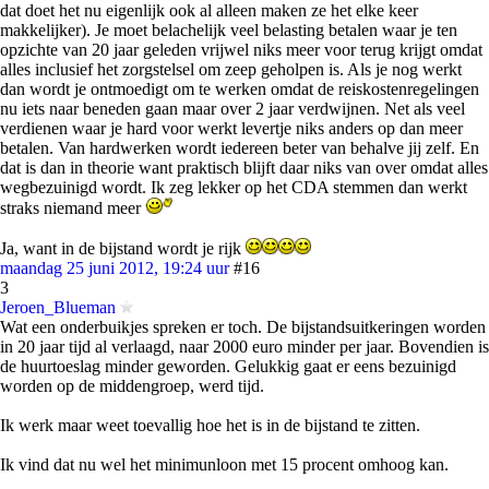
dat doet het nu eigenlijk ook al alleen maken ze het elke keer
makkelijker). Je moet belachelijk veel belasting betalen waar je ten
opzichte van 20 jaar geleden vrijwel niks meer voor terug krijgt omdat
alles inclusief het zorgstelsel om zeep geholpen is. Als je nog werkt
dan wordt je ontmoedigt om te werken omdat de reiskostenregelingen
nu iets naar beneden gaan maar over 2 jaar verdwijnen. Net als veel
verdienen waar je hard voor werkt levertje niks anders op dan meer
betalen. Van hardwerken wordt iedereen beter van behalve jij zelf. En
dat is dan in theorie want praktisch blijft daar niks van over omdat alles
wegbezuinigd wordt. Ik zeg lekker op het CDA stemmen dan werkt
straks niemand meer
Ja, want in de bijstand wordt je rijk
maandag 25 juni 2012, 19:24 uur
#16
3
Jeroen_Blueman
Wat een onderbuikjes spreken er toch. De bijstandsuitkeringen worden
in 20 jaar tijd al verlaagd, naar 2000 euro minder per jaar. Bovendien is
de huurtoeslag minder geworden. Gelukkig gaat er eens bezuinigd
worden op de middengroep, werd tijd.
Ik werk maar weet toevallig hoe het is in de bijstand te zitten.
Ik vind dat nu wel het minimunloon met 15 procent omhoog kan.