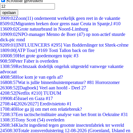
Scrollbar gebruiken
opslaan
39
09:02
Zoon(11) onderneemt werkelijk geen reet in de vakantie
85
09:02
Migranten breken door grens naar Ceuta in Spanje,l #10
136
09:02
Grote natuurbrand in Noord-Limburg
109
09:02
NPO-manager Menno de Boer (47) op non-actief stuurde
dick-pic rond
92
09:01
[INFLUENCERS #295] Van flodderslinger tot Shrek-crème
18
09:00
[ATP Tour] #169 Tosti Tallon back on fire
100
08:59
Het grote goedemorgen topic #3
9
08:59
Peter Faber is overleden
13
08:59
Rechtszaak dodelijk ongeluk uitgesteld vanwege vakantie
advocaat
40
08:58
Hoe kom je van egels af?
168
08:57
Wat is jullie binnenhuistemperatuur? #81 Horrorzomer
263
08:52
[Dagboek] Veel aan hoofd - Deel 27
42
08:52
[Netflix #210] TUDUM
199
08:45
Israel en Gaza #17
27
08:44
[2026/2027] Eredivisietoto #1
17
08:40
Hoe ga jij om met een relatiebreuk?
72
08:37
Een tactische/militaire analyse van het front in Oekraïne #31
13
08:35
Tony Scott (54) overleden
26
08:34
Klacht ingediend tegen grootste insectenfabriek ter wereld
245
08:30
Totale zonsverduistering 12-08-2026 (Groenland, IJsland en