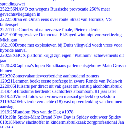
spreidingswet
25
22:56
NAVO zet wegens Russische provocatie 250% meer
gevechtsvliegtuigen in
22
22:50
Iran en Oman eens over route Straat van Hormuz, VS
buitenspel
2
22:17
Le Court wint na nerveuze finale, Pieterse derde
45
21:00
Progressieve Democraat El-Sayed wint nipt voorverkiezing
Michigan
16
21:00
Drone met explosieven bij Duits vliegveld voedt vrees voor
hybride aanval
2
20:58
XBOX platform krijgt zijn eigen "Platinum" achievements dit
jaar
12
20:48
Capibara's lopen Braziliaans parlementsgebouw Mato Grosso
binnen
5
20:30
Zomervakantieweerbericht: aanhoudend zomers
1
20:21
Lemmen boekt eerste profzege in zware Ronde van Polen-rit
22
20:05
Huisarts per direct uit vak gezet om ernstig alcoholmisbruik
15
19:45
Hiroshima herdenkt slachtoffers atoombom, 81 jaar later
38
19:40
Vinted-foto's van vrouwen massaal gedeeld op seksfora
21
19:34
OM: vierde verdachte (18) vast op verdenking van beramen
aanslag
19
19:25
Random Pics van de Dag #1978
8
18:19
In Spider-Man: Brand New Day is Spidey echt weer Spidey
6
18:18
Nieuw slachtoffer in kindermisbruikzaak zorgprofessional Jan
B. (66)