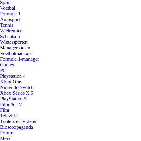
Sport
Voetbal
Formule 1
Autosport
Tennis
Wielrennen
Schaatsen
Wintersporten
Managerspelen
Voetbalmanager
Formule 1-manager
Games
PC
Playstation 4
Xbox One
Nintendo Switch
Xbox Series X|S
PlayStation 5
Film & TV
Film
Televisie
Trailers en Videos
Bioscoopagenda
Forum
Meer