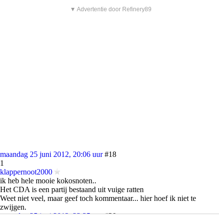
▼ Advertentie door Refinery89
maandag 25 juni 2012, 20:06 uur
#18
1
klappernoot2000
ik heb hele mooie kokosnoten..
Het CDA is een partij bestaand uit vuige ratten
Weet niet veel, maar geef toch kommentaar... hier hoef ik niet te
zwijgen.
maandag 25 juni 2012, 23:35 uur
#20