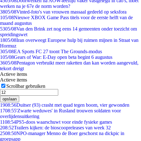
45
05/08
Doorwerken na AOW-leeftijd vaker vastgelegd in cao's, moet
werken na je 67e de norm worden?
38
05/08
Vinted-foto's van vrouwen massaal gedeeld op seksfora
1
05/08
Nieuwe XBOX Game Pass titels voor de eerste helft van de
maand augustus
53
05/08
Van den Brink zet nog eens 14 gemeenten onder toezicht om
spreidingswet
18
05/08
Iran overweegt Europese hulp bij ruimen mijnen in Straat van
Hormuz
3
05/08
EA Sports FC 27 toont The Grounds-modus
1
05/08
Gears of War: E-Day open beta begint 6 augustus
36
05/08
Pentagon verbruikt meer raketten dan kan worden aangevuld,
tekort dreigt
Actieve items
Actieve items
Scrollbar gebruiken
opslaan
19
08:56
Duitser (93) crasht met quad tegen boom, vier gewonden
17
08:55
'Zwarte weduwes' in Rusland trouwen soldaten voor
overlijdensuitkering
11
08:54
PS5-doos waarschuwt voor einde fysieke games
2
08:52
Trailers kijken: de bioscoopreleases van week 32
25
08:50
NPO-manager Menno de Boer geschorst na dickpic in
groepsapp