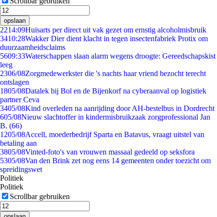
Scrollbar gebruiken
opslaan
22
14:09
Huisarts per direct uit vak gezet om ernstig alcoholmisbruik
34
10:28
Wakker Dier dient klacht in tegen insectenfabriek Protix om
duurzaamheidsclaims
56
09:33
Waterschappen slaan alarm wegens droogte: Gereedschapskist
leeg
23
06/08
Zorgmedewerkster die 's nachts haar vriend bezocht terecht
ontslagen
18
05/08
Datalek bij Bol en de Bijenkorf na cyberaanval op logistiek
partner Ceva
34
05/08
Kind overleden na aanrijding door AH-bestelbus in Dordrecht
6
05/08
Nieuw slachtoffer in kindermisbruikzaak zorgprofessional Jan
B. (66)
12
05/08
Accell, moederbedrijf Sparta en Batavus, vraagt uitstel van
betaling aan
38
05/08
Vinted-foto's van vrouwen massaal gedeeld op seksfora
53
05/08
Van den Brink zet nog eens 14 gemeenten onder toezicht om
spreidingswet
Politiek
Politiek
Scrollbar gebruiken
opslaan