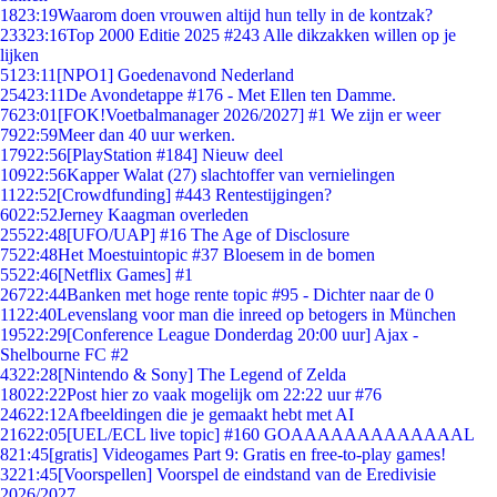
18
23:19
Waarom doen vrouwen altijd hun telly in de kontzak?
233
23:16
Top 2000 Editie 2025 #243 Alle dikzakken willen op je
lijken
51
23:11
[NPO1] Goedenavond Nederland
254
23:11
De Avondetappe #176 - Met Ellen ten Damme.
76
23:01
[FOK!Voetbalmanager 2026/2027] #1 We zijn er weer
79
22:59
Meer dan 40 uur werken.
179
22:56
[PlayStation #184] Nieuw deel
109
22:56
Kapper Walat (27) slachtoffer van vernielingen
11
22:52
[Crowdfunding] #443 Rentestijgingen?
60
22:52
Jerney Kaagman overleden
255
22:48
[UFO/UAP] #16 The Age of Disclosure
75
22:48
Het Moestuintopic #37 Bloesem in de bomen
55
22:46
[Netflix Games] #1
267
22:44
Banken met hoge rente topic #95 - Dichter naar de 0
11
22:40
Levenslang voor man die inreed op betogers in München
195
22:29
[Conference League Donderdag 20:00 uur] Ajax -
Shelbourne FC #2
43
22:28
[Nintendo & Sony] The Legend of Zelda
180
22:22
Post hier zo vaak mogelijk om 22:22 uur #76
246
22:12
Afbeeldingen die je gemaakt hebt met AI
216
22:05
[UEL/ECL live topic] #160 GOAAAAAAAAAAAAAL
8
21:45
[gratis] Videogames Part 9: Gratis en free-to-play games!
32
21:45
[Voorspellen] Voorspel de eindstand van de Eredivisie
2026/2027