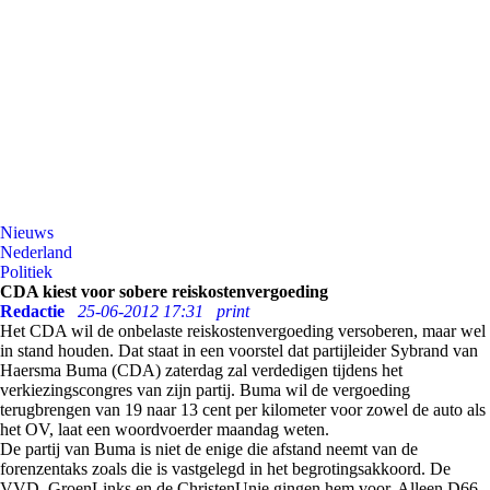
Nieuws
Nederland
Politiek
CDA kiest voor sobere reiskostenvergoeding
Redactie
25-06-2012 17:31
print
Het CDA wil de onbelaste reiskostenvergoeding versoberen, maar wel
in stand houden. Dat staat in een voorstel dat partijleider Sybrand van
Haersma Buma (CDA) zaterdag zal verdedigen tijdens het
verkiezingscongres van zijn partij. Buma wil de vergoeding
terugbrengen van 19 naar 13 cent per kilometer voor zowel de auto als
het OV, laat een woordvoerder maandag weten.
De partij van Buma is niet de enige die afstand neemt van de
forenzentaks zoals die is vastgelegd in het begrotingsakkoord. De
VVD, GroenLinks en de ChristenUnie gingen hem voor. Alleen D66