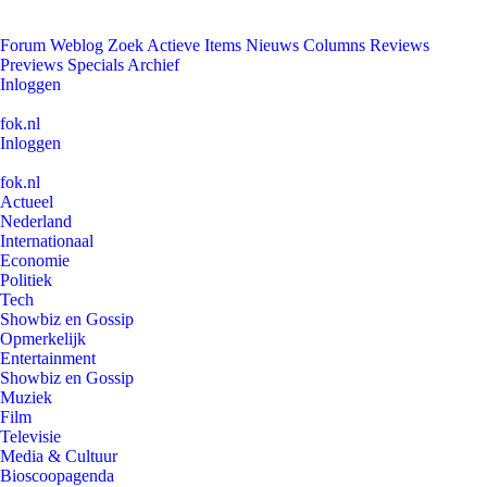
Forum
Weblog
Zoek
Actieve Items
Nieuws
Columns
Reviews
Previews
Specials
Archief
Inloggen
fok.nl
Inloggen
fok.nl
Actueel
Nederland
Internationaal
Economie
Politiek
Tech
Showbiz en Gossip
Opmerkelijk
Entertainment
Showbiz en Gossip
Muziek
Film
Televisie
Media & Cultuur
Bioscoopagenda