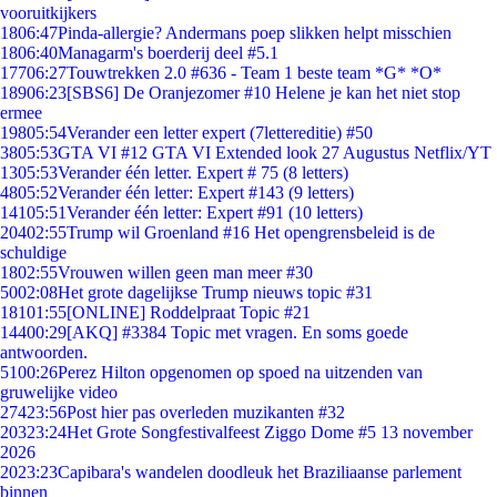
vooruitkijkers
18
06:47
Pinda-allergie? Andermans poep slikken helpt misschien
18
06:40
Managarm's boerderij deel #5.1
177
06:27
Touwtrekken 2.0 #636 - Team 1 beste team *G* *O*
189
06:23
[SBS6] De Oranjezomer #10 Helene je kan het niet stop
ermee
198
05:54
Verander een letter expert (7lettereditie) #50
38
05:53
GTA VI #12 GTA VI Extended look 27 Augustus Netflix/YT
13
05:53
Verander één letter. Expert # 75 (8 letters)
48
05:52
Verander één letter: Expert #143 (9 letters)
141
05:51
Verander één letter: Expert #91 (10 letters)
204
02:55
Trump wil Groenland #16 Het opengrensbeleid is de
schuldige
18
02:55
Vrouwen willen geen man meer #30
50
02:08
Het grote dagelijkse Trump nieuws topic #31
181
01:55
[ONLINE] Roddelpraat Topic #21
144
00:29
[AKQ] #3384 Topic met vragen. En soms goede
antwoorden.
51
00:26
Perez Hilton opgenomen op spoed na uitzenden van
gruwelijke video
274
23:56
Post hier pas overleden muzikanten #32
203
23:24
Het Grote Songfestivalfeest Ziggo Dome #5 13 november
2026
20
23:23
Capibara's wandelen doodleuk het Braziliaanse parlement
binnen