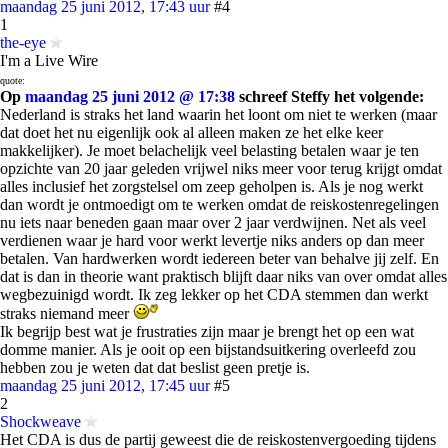
maandag 25 juni 2012, 17:43 uur
#4
1
the-eye
I'm a Live Wire
quote:
Op
maandag 25 juni 2012 @ 17:38
schreef Steffy het volgende:
Nederland is straks het land waarin het loont om niet te werken (maar
dat doet het nu eigenlijk ook al alleen maken ze het elke keer
makkelijker). Je moet belachelijk veel belasting betalen waar je ten
opzichte van 20 jaar geleden vrijwel niks meer voor terug krijgt omdat
alles inclusief het zorgstelsel om zeep geholpen is. Als je nog werkt
dan wordt je ontmoedigt om te werken omdat de reiskostenregelingen
nu iets naar beneden gaan maar over 2 jaar verdwijnen. Net als veel
verdienen waar je hard voor werkt levertje niks anders op dan meer
betalen. Van hardwerken wordt iedereen beter van behalve jij zelf. En
dat is dan in theorie want praktisch blijft daar niks van over omdat alles
wegbezuinigd wordt. Ik zeg lekker op het CDA stemmen dan werkt
straks niemand meer
Ik begrijp best wat je frustraties zijn maar je brengt het op een wat
domme manier. Als je ooit op een bijstandsuitkering overleefd zou
hebben zou je weten dat dat beslist geen pretje is.
maandag 25 juni 2012, 17:45 uur
#5
2
Shockweave
Het CDA is dus de partij geweest die de reiskostenvergoeding tijdens