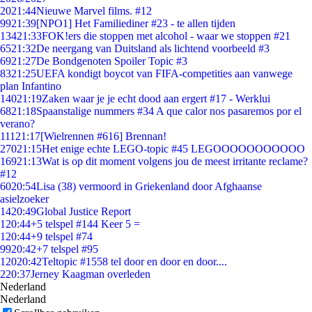
20
21:44
Nieuwe Marvel films. #12
99
21:39
[NPO1] Het Familiediner #23 - te allen tijden
134
21:33
FOK!ers die stoppen met alcohol - waar we stoppen #21
65
21:32
De neergang van Duitsland als lichtend voorbeeld #3
69
21:27
De Bondgenoten Spoiler Topic #3
83
21:25
UEFA kondigt boycot van FIFA-competities aan vanwege
plan Infantino
140
21:19
Zaken waar je je echt dood aan ergert #17 - Werklui
68
21:18
Spaanstalige nummers #34 A que calor nos pasaremos por el
verano?
111
21:17
[Wielrennen #616] Brennan!
270
21:15
Het enige echte LEGO-topic #45 LEGOOOOOOOOOOO
169
21:13
Wat is op dit moment volgens jou de meest irritante reclame?
#12
60
20:54
Lisa (38) vermoord in Griekenland door Afghaanse
asielzoeker
14
20:49
Global Justice Report
1
20:44
+5 telspel #144 Keer 5 =
1
20:44
+9 telspel #74
99
20:42
+7 telspel #95
120
20:42
Teltopic #1558 tel door en door en door....
2
20:37
Jerney Kaagman overleden
Nederland
Nederland