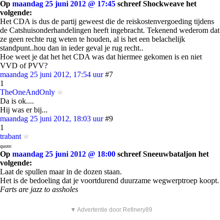
Op
maandag 25 juni 2012 @ 17:45
schreef Shockweave het
volgende:
Het CDA is dus de partij geweest die de reiskostenvergoeding tijdens
de Catshuisonderhandelingen heeft ingebracht. Tekenend wederom dat
ze geen rechte rug weten te houden, al is het een belachelijk
standpunt..hou dan in ieder geval je rug recht..
Hoe weet je dat het het CDA was dat hiermee gekomen is en niet
VVD of PVV?
maandag 25 juni 2012, 17:54 uur
#7
1
TheOneAndOnly
Da is ok....
Hij was er bij...
maandag 25 juni 2012, 18:03 uur
#9
1
trabant
quote:
Op
maandag 25 juni 2012 @ 18:00
schreef Sneeuwbataljon het
volgende:
Laat de spullen maar in de dozen staan.
Het is de bedoeling dat je voortdurend duurzame wegwerptroep koopt.
Farts are jazz to assholes
▼ Advertentie door Refinery89