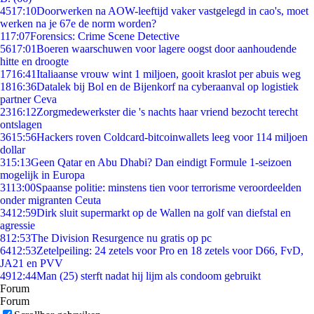
45
17:10
Doorwerken na AOW-leeftijd vaker vastgelegd in cao's, moet
werken na je 67e de norm worden?
1
17:07
Forensics: Crime Scene Detective
56
17:01
Boeren waarschuwen voor lagere oogst door aanhoudende
hitte en droogte
17
16:41
Italiaanse vrouw wint 1 miljoen, gooit kraslot per abuis weg
18
16:36
Datalek bij Bol en de Bijenkorf na cyberaanval op logistiek
partner Ceva
23
16:12
Zorgmedewerkster die 's nachts haar vriend bezocht terecht
ontslagen
36
15:56
Hackers roven Coldcard-bitcoinwallets leeg voor 114 miljoen
dollar
3
15:13
Geen Qatar en Abu Dhabi? Dan eindigt Formule 1-seizoen
mogelijk in Europa
31
13:00
Spaanse politie: minstens tien voor terrorisme veroordeelden
onder migranten Ceuta
34
12:59
Dirk sluit supermarkt op de Wallen na golf van diefstal en
agressie
8
12:53
The Division Resurgence nu gratis op pc
64
12:53
Zetelpeiling: 24 zetels voor Pro en 18 zetels voor D66, FvD,
JA21 en PVV
49
12:44
Man (25) sterft nadat hij lijm als condoom gebruikt
Forum
Forum