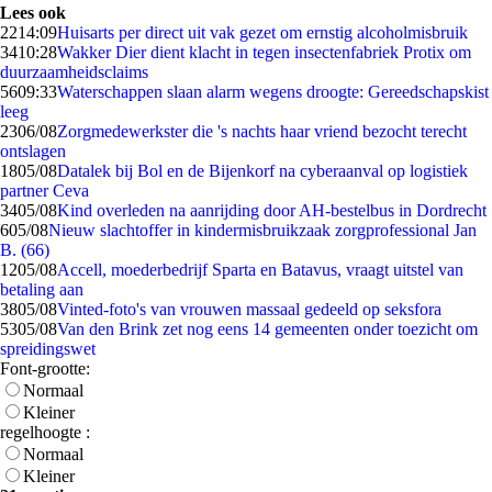
Lees ook
22
14:09
Huisarts per direct uit vak gezet om ernstig alcoholmisbruik
34
10:28
Wakker Dier dient klacht in tegen insectenfabriek Protix om
duurzaamheidsclaims
56
09:33
Waterschappen slaan alarm wegens droogte: Gereedschapskist
leeg
23
06/08
Zorgmedewerkster die 's nachts haar vriend bezocht terecht
ontslagen
18
05/08
Datalek bij Bol en de Bijenkorf na cyberaanval op logistiek
partner Ceva
34
05/08
Kind overleden na aanrijding door AH-bestelbus in Dordrecht
6
05/08
Nieuw slachtoffer in kindermisbruikzaak zorgprofessional Jan
B. (66)
12
05/08
Accell, moederbedrijf Sparta en Batavus, vraagt uitstel van
betaling aan
38
05/08
Vinted-foto's van vrouwen massaal gedeeld op seksfora
53
05/08
Van den Brink zet nog eens 14 gemeenten onder toezicht om
spreidingswet
Font-grootte:
Normaal
Kleiner
regelhoogte :
Normaal
Kleiner