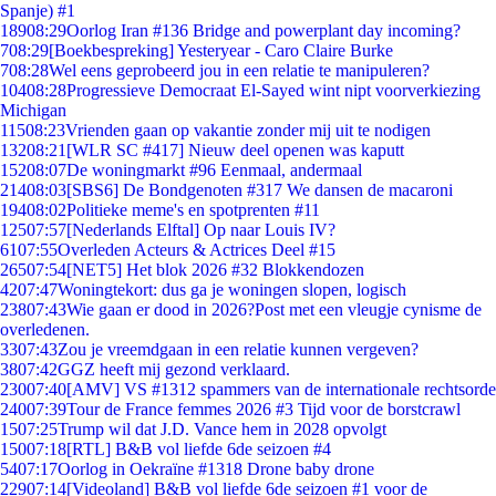
Spanje) #1
189
08:29
Oorlog Iran #136 Bridge and powerplant day incoming?
7
08:29
[Boekbespreking] Yesteryear - Caro Claire Burke
7
08:28
Wel eens geprobeerd jou in een relatie te manipuleren?
104
08:28
Progressieve Democraat El-Sayed wint nipt voorverkiezing
Michigan
115
08:23
Vrienden gaan op vakantie zonder mij uit te nodigen
132
08:21
[WLR SC #417] Nieuw deel openen was kaputt
152
08:07
De woningmarkt #96 Eenmaal, andermaal
214
08:03
[SBS6] De Bondgenoten #317 We dansen de macaroni
194
08:02
Politieke meme's en spotprenten #11
125
07:57
[Nederlands Elftal] Op naar Louis IV?
61
07:55
Overleden Acteurs & Actrices Deel #15
265
07:54
[NET5] Het blok 2026 #32 Blokkendozen
42
07:47
Woningtekort: dus ga je woningen slopen, logisch
238
07:43
Wie gaan er dood in 2026?Post met een vleugje cynisme de
overledenen.
33
07:43
Zou je vreemdgaan in een relatie kunnen vergeven?
38
07:42
GGZ heeft mij gezond verklaard.
230
07:40
[AMV] VS #1312 spammers van de internationale rechtsorde
240
07:39
Tour de France femmes 2026 #3 Tijd voor de borstcrawl
15
07:25
Trump wil dat J.D. Vance hem in 2028 opvolgt
150
07:18
[RTL] B&B vol liefde 6de seizoen #4
54
07:17
Oorlog in Oekraïne #1318 Drone baby drone
229
07:14
[Videoland] B&B vol liefde 6de seizoen #1 voor de