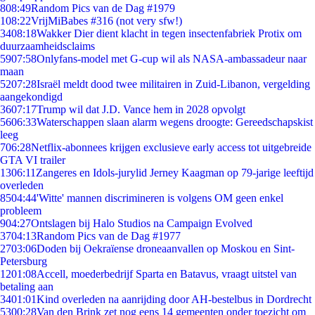
8
08:49
Random Pics van de Dag #1979
1
08:22
VrijMiBabes #316 (not very sfw!)
34
08:18
Wakker Dier dient klacht in tegen insectenfabriek Protix om
duurzaamheidsclaims
59
07:58
Onlyfans-model met G-cup wil als NASA-ambassadeur naar
maan
52
07:28
Israël meldt dood twee militairen in Zuid-Libanon, vergelding
aangekondigd
36
07:17
Trump wil dat J.D. Vance hem in 2028 opvolgt
56
06:33
Waterschappen slaan alarm wegens droogte: Gereedschapskist
leeg
7
06:28
Netflix-abonnees krijgen exclusieve early access tot uitgebreide
GTA VI trailer
13
06:11
Zangeres en Idols-jurylid Jerney Kaagman op 79-jarige leeftijd
overleden
85
04:44
'Witte' mannen discrimineren is volgens OM geen enkel
probleem
9
04:27
Ontslagen bij Halo Studios na Campaign Evolved
37
04:13
Random Pics van de Dag #1977
27
03:06
Doden bij Oekraïense droneaanvallen op Moskou en Sint-
Petersburg
12
01:08
Accell, moederbedrijf Sparta en Batavus, vraagt uitstel van
betaling aan
34
01:01
Kind overleden na aanrijding door AH-bestelbus in Dordrecht
53
00:28
Van den Brink zet nog eens 14 gemeenten onder toezicht om