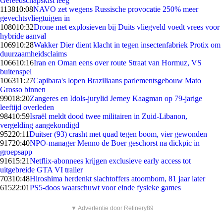
Gereedschapskist leeg
1138
10:08
NAVO zet wegens Russische provocatie 250% meer
gevechtsvliegtuigen in
1080
10:32
Drone met explosieven bij Duits vliegveld voedt vrees voor
hybride aanval
1069
10:28
Wakker Dier dient klacht in tegen insectenfabriek Protix om
duurzaamheidsclaims
1066
10:16
Iran en Oman eens over route Straat van Hormuz, VS
buitenspel
1063
11:27
Capibara's lopen Braziliaans parlementsgebouw Mato
Grosso binnen
990
18:20
Zangeres en Idols-jurylid Jerney Kaagman op 79-jarige
leeftijd overleden
984
10:59
Israël meldt dood twee militairen in Zuid-Libanon,
vergelding aangekondigd
952
20:11
Duitser (93) crasht met quad tegen boom, vier gewonden
917
20:40
NPO-manager Menno de Boer geschorst na dickpic in
groepsapp
916
15:21
Netflix-abonnees krijgen exclusieve early access tot
uitgebreide GTA VI trailer
703
10:48
Hiroshima herdenkt slachtoffers atoombom, 81 jaar later
615
22:01
PS5-doos waarschuwt voor einde fysieke games
▼ Advertentie door Refinery89