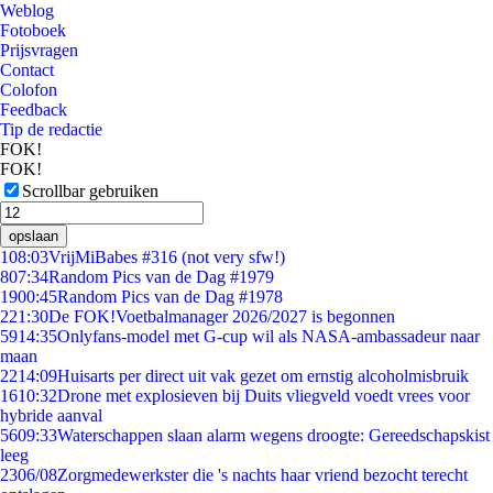
Weblog
Fotoboek
Prijsvragen
Contact
Colofon
Feedback
Tip de redactie
FOK!
FOK!
Scrollbar gebruiken
opslaan
1
08:03
VrijMiBabes #316 (not very sfw!)
8
07:34
Random Pics van de Dag #1979
19
00:45
Random Pics van de Dag #1978
2
21:30
De FOK!Voetbalmanager 2026/2027 is begonnen
59
14:35
Onlyfans-model met G-cup wil als NASA-ambassadeur naar
maan
22
14:09
Huisarts per direct uit vak gezet om ernstig alcoholmisbruik
16
10:32
Drone met explosieven bij Duits vliegveld voedt vrees voor
hybride aanval
56
09:33
Waterschappen slaan alarm wegens droogte: Gereedschapskist
leeg
23
06/08
Zorgmedewerkster die 's nachts haar vriend bezocht terecht