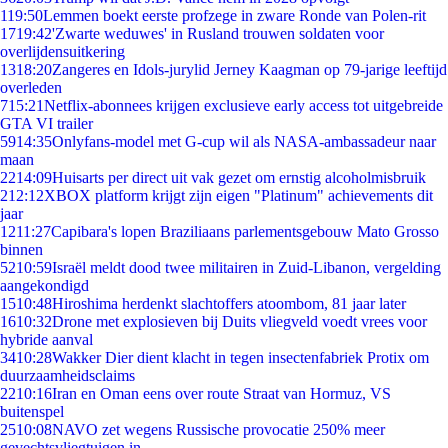
1
19:50
Lemmen boekt eerste profzege in zware Ronde van Polen-rit
17
19:42
'Zwarte weduwes' in Rusland trouwen soldaten voor
overlijdensuitkering
13
18:20
Zangeres en Idols-jurylid Jerney Kaagman op 79-jarige leeftijd
overleden
7
15:21
Netflix-abonnees krijgen exclusieve early access tot uitgebreide
GTA VI trailer
59
14:35
Onlyfans-model met G-cup wil als NASA-ambassadeur naar
maan
22
14:09
Huisarts per direct uit vak gezet om ernstig alcoholmisbruik
2
12:12
XBOX platform krijgt zijn eigen "Platinum" achievements dit
jaar
12
11:27
Capibara's lopen Braziliaans parlementsgebouw Mato Grosso
binnen
52
10:59
Israël meldt dood twee militairen in Zuid-Libanon, vergelding
aangekondigd
15
10:48
Hiroshima herdenkt slachtoffers atoombom, 81 jaar later
16
10:32
Drone met explosieven bij Duits vliegveld voedt vrees voor
hybride aanval
34
10:28
Wakker Dier dient klacht in tegen insectenfabriek Protix om
duurzaamheidsclaims
22
10:16
Iran en Oman eens over route Straat van Hormuz, VS
buitenspel
25
10:08
NAVO zet wegens Russische provocatie 250% meer
gevechtsvliegtuigen in