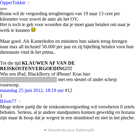
OpperTokkie
quote:
Buma wil de vergoeding terugbrengen van 19 naar 13 cent per
kilometer voor zowel de auto als het OV,
Het is toch te gek voor woorden dat je moet gaan betalen om naar je
werk te kunnen
Maar goed. Als Kamerleden en ministers hun salaris terug brengen
naar max all inclusief 50.000 per jaar en zij bijtelling betalen voor hun
dienstauto vind ik het prima..
Tot die tijd
KLAUWEN AF VAN DE
REISKOSTENVERGOEDING!!!!
Win een iPad, BlackBerry of iPhone! Kras hier
▒▒▒▒▒▒▒▒▒▒▒▒▒▒▒▒▒ met een sleutel of ander scherp
voorwerp.
maandag 25 juni 2012, 18:19 uur
#12
1
BJorn77
Moge iedere partij die de reiskostenvergoeding wil versoberen 0 zetels
behalen. Serieus, al je andere standpunten kunnen geweldig en hozana
zijn maar ik hoop dat je wegrot in een strandstoel en niet in het pluche.
▼ Advertentie door Refinery89