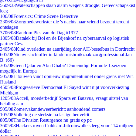
56
09:33
Waterschappen slaan alarm wegens droogte: Gereedschapskist
leeg
1
06/08
Forensics: Crime Scene Detective
23
06/08
Zorgmedewerkster die 's nachts haar vriend bezocht terecht
ontslagen
37
06/08
Random Pics van de Dag #1977
18
05/08
Datalek bij Bol en de Bijenkorf na cyberaanval op logistiek
partner Ceva
34
05/08
Kind overleden na aanrijding door AH-bestelbus in Dordrecht
6
05/08
Nieuw slachtoffer in kindermisbruikzaak zorgprofessional Jan
B. (66)
3
05/08
Geen Qatar en Abu Dhabi? Dan eindigt Formule 1-seizoen
mogelijk in Europa
5
05/08
Litouwen vindt opnieuw migrantentunnel onder grens met Wit-
Rusland
45
05/08
Progressieve Democraat El-Sayed wint nipt voorverkiezing
Michigan
12
05/08
Accell, moederbedrijf Sparta en Batavus, vraagt uitstel van
betaling aan
5
05/08
Zomervakantieweerbericht: aanhoudend zomers
1
05/08
Vollering de sterkste na lastige heuvelrit
8
05/08
The Division Resurgence nu gratis op pc
36
05/08
Hackers roven Coldcard-bitcoinwallets leeg voor 114 miljoen
dollar