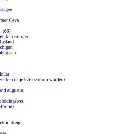
tslagen
rtner Ceva
. (66)
lijk in Europa
Rusland
ichigan
aling aan
ollar
 werken na je 67e de norm worden?
and augustus
preidingswet
n Hormuz
ekort dreigt
ssie