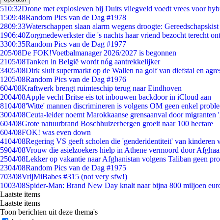
5
10:32
Drone met explosieven bij Duits vliegveld voedt vrees voor hyb
15
09:48
Random Pics van de Dag #1978
28
09:33
Waterschappen slaan alarm wegens droogte: Gereedschapskist
19
06:40
Zorgmedewerkster die 's nachts haar vriend bezocht terecht on
33
00:35
Random Pics van de Dag #1977
2
05/08
De FOK!Voetbalmanager 2026/2027 is begonnen
21
05/08
Tanken in België wordt nóg aantrekkelijker
34
05/08
Dirk sluit supermarkt op de Wallen na golf van diefstal en agre
12
05/08
Random Pics van de Dag #1976
6
04/08
Kraftwerk brengt ruimteschip terug naar Eindhoven
20
04/08
Apple vecht Britse eis tot inbouwen backdoor in iCloud aan
81
04/08
'Witte' mannen discrimineren is volgens OM geen enkel probl
30
04/08
Ceuta-leider noemt Marokkaanse grensaanval door migranten 
6
04/08
Grote natuurbrand Boschhuizerbergen groeit naar 100 hectare
6
04/08
FOK! was even down
41
04/08
Regering VS geeft scholen die 'genderidentiteit' van kinderen
59
04/08
Vrouw die asielzoekers hielp in Athene vermoord door Afghaa
25
04/08
Lekker op vakantie naar Afghanistan volgens Taliban geen pr
23
04/08
Random Pics van de Dag #1975
7
03/08
VrijMiBabes #315 (not very sfw!)
10
03/08
Spider-Man: Brand New Day knalt naar bijna 800 miljoen eur
Laatste items
Laatste items
Toon berichten uit deze thema's