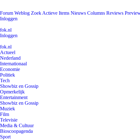
Forum
Weblog
Zoek
Actieve Items
Nieuws
Columns
Reviews
Previe
Inloggen
fok.nl
Inloggen
fok.nl
Actueel
Nederland
Internationaal
Economie
Politiek
Tech
Showbiz en Gossip
Opmerkelijk
Entertainment
Showbiz en Gossip
Muziek
Film
Televisie
Media & Cultuur
Bioscoopagenda
Sport