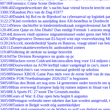
0
07:00
Forensics: Crime Scene Detective
19
06:40
Zorgmedewerkster die 's nachts haar vriend bezocht terecht on
33
00:35
Random Pics van de Dag #1977
16
22:40
Datalek bij Bol en de Bijenkorf na cyberaanval op logistiek pa
31
22:27
Kind overleden na aanrijding door AH-bestelbus in Dordrecht
5
22:14
Nieuw slachtoffer in kindermisbruikzaak zorgprofessional Jan B
1
20:49
Geen Qatar en Abu Dhabi? Dan eindigt Formule 1-seizoen moge
5
20:44
Litouwen vindt opnieuw migrantentunnel onder grens met Wit-
42
20:34
Progressieve Democraat El-Sayed wint nipt voorverkiezing M
11
20:24
Accell, moederbedrijf Sparta en Batavus, vraagt uitstel van bet
4
20:11
Zomervakantieweerbericht: aanhoudend zomers
1
19:48
Vollering de sterkste na lastige heuvelrit
8
14:04
The Division Resurgence nu gratis op pc
32
05/08
Hackers roven Coldcard-bitcoinwallets leeg voor 114 miljoen d
43
05/08
Doorwerken na AOW-leeftijd vaker vastgelegd in cao's, moet
36
05/08
Vinted-foto's van vrouwen massaal gedeeld op seksfora
1
05/08
Nieuwe XBOX Game Pass titels voor de eerste helft van de ma
2
05/08
De FOK!Voetbalmanager 2026/2027 is begonnen
50
05/08
Van den Brink zet nog eens 14 gemeenten onder toezicht om s
18
05/08
Iran overweegt Europese hulp bij ruimen mijnen in Straat va
3
05/08
EA Sports FC 27 toont The Grounds-modus
1
05/08
Gears of War: E-Day open beta begint 6 augustus
36
05/08
Pentagon verbruikt meer raketten dan kan worden aangevuld, t
21
05/08
Tanken in België wordt nóg aantrekkelijker
34
05/08
Dirk sluit supermarkt op de Wallen na golf van diefstal en agre