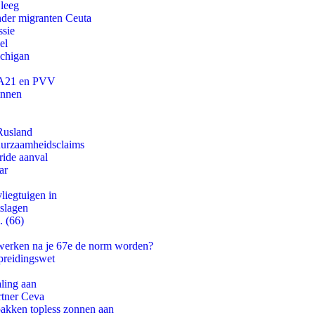
 leeg
onder migranten Ceuta
ssie
el
ichigan
 JA21 en PVV
innen
Rusland
duurzaamheidsclaims
ride aanval
ar
iegtuigen in
tslagen
. (66)
 werken na je 67e de norm worden?
preidingswet
aling aan
rtner Ceva
pakken topless zonnen aan