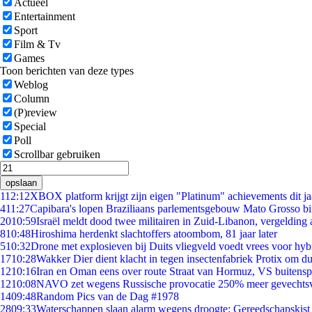
Actueel
Entertainment
Sport
Film & Tv
Games
Toon berichten van deze types
Weblog
Column
(P)review
Special
Poll
Scrollbar gebruiken
opslaan
1
12:12
XBOX platform krijgt zijn eigen "Platinum" achievements dit ja
4
11:27
Capibara's lopen Braziliaans parlementsgebouw Mato Grosso b
20
10:59
Israël meldt dood twee militairen in Zuid-Libanon, vergeldin
8
10:48
Hiroshima herdenkt slachtoffers atoombom, 81 jaar later
5
10:32
Drone met explosieven bij Duits vliegveld voedt vrees voor hyb
17
10:28
Wakker Dier dient klacht in tegen insectenfabriek Protix om 
12
10:16
Iran en Oman eens over route Straat van Hormuz, VS buitensp
12
10:08
NAVO zet wegens Russische provocatie 250% meer gevechtsvl
14
09:48
Random Pics van de Dag #1978
28
09:33
Waterschappen slaan alarm wegens droogte: Gereedschapskist