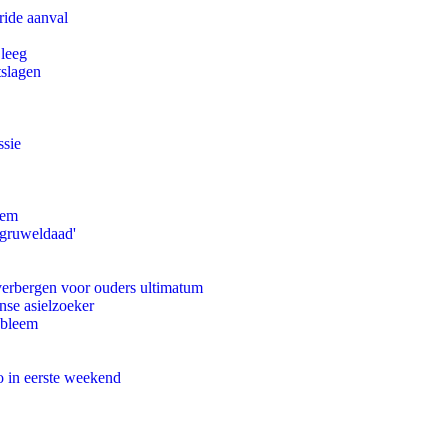
ride aanval
 leeg
tslagen
ssie
eem
'gruweldaad'
 verbergen voor ouders ultimatum
nse asielzoeker
obleem
o in eerste weekend