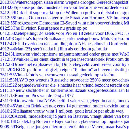
28
13:01
Waterschappen slaan alarm wegens droogte: Gereedschapskist
31
13:00
Spaanse politie: minstens tien voor terrorisme veroordeelden 
34
12:59
Dirk sluit supermarkt op de Wallen na golf van diefstal en agre
12
12:58
Iran en Oman eens over route Straat van Hormuz, VS buitensp
42
12:55
Progressieve Democraat El-Sayed wint nipt voorverkiezing M
8
12:53
The Division Resurgence nu gratis op pc
64
12:53
Zetelpeiling: 24 zetels voor Pro en 18 zetels voor D66, FvD,
4
12:49
Capibara's lopen Braziliaans parlementsgebouw Mato Grosso b
31
12:47
Kind overleden na aanrijding door AH-bestelbus in Dordrecht
49
12:44
Man (25) sterft nadat hij lijm als condoom gebruikt
5
12:43
Litouwen vindt opnieuw migrantentunnel onder grens met Wit-
17
12:33
Wakker Dier dient klacht in tegen insectenfabriek Protix om 
5
12:28
Drone met explosieven bij Duits vliegveld voedt vrees voor hyb
1
12:20
XBOX platform krijgt zijn eigen "Platinum" achievements dit ja
36
11:55
Vinted-foto's van vrouwen massaal gedeeld op seksfora
12
11:53
NAVO zet wegens Russische provocatie 250% meer gevechtsvl
19
11:52
Zorgmedewerkster die 's nachts haar vriend bezocht terecht on
5
11:13
Nieuw slachtoffer in kindermisbruikzaak zorgprofessional Jan B
33
11:13
Random Pics van de Dag #1977
43
11:10
Doorwerken na AOW-leeftijd vaker vastgelegd in cao's, moet
50
10:45
Van den Brink zet nog eens 14 gemeenten onder toezicht om s
16
10:26
Italiaanse vrouw wint 1 miljoen, gooit kraslot per abuis weg
11
10:20
Accell, moederbedrijf Sparta en Batavus, vraagt uitstel van bet
16
10:14
Datalek bij Bol en de Bijenkorf na cyberaanval op logistiek pa
90
09:59
'Belgische' jongeren terroriseren Galderse Meren, maar Boa's 