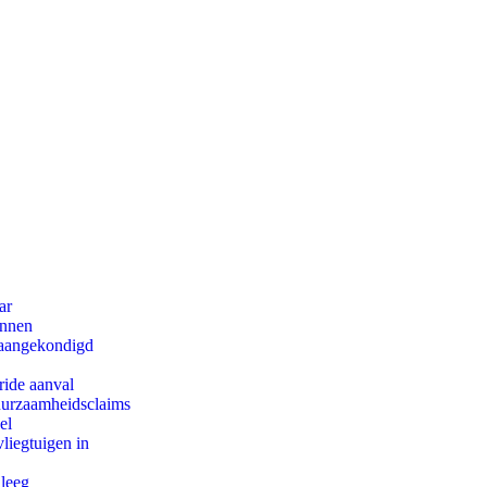
ar
innen
g aangekondigd
ride aanval
duurzaamheidsclaims
el
iegtuigen in
 leeg