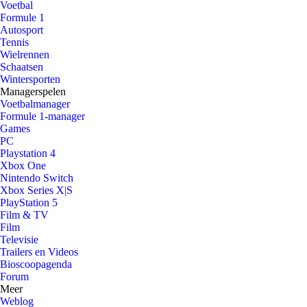
Voetbal
Formule 1
Autosport
Tennis
Wielrennen
Schaatsen
Wintersporten
Managerspelen
Voetbalmanager
Formule 1-manager
Games
PC
Playstation 4
Xbox One
Nintendo Switch
Xbox Series X|S
PlayStation 5
Film & TV
Film
Televisie
Trailers en Videos
Bioscoopagenda
Forum
Meer
Weblog