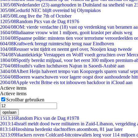
13
05/08
Nederlander (23) aangehouden in Duitsland na snelheid van 
3
05/08
Gedurfd NEC blijft overeind bij Olympiakos
14
05/08
Long live the 7th of October
12
05/08
Random Pics van de Dag #1976
20
04/08
OM: vierde verdachte (18) vast op verdenking van beramen aa
16
04/08
Italiaanse vrouw wint 1 miljoen, gooit kraslot per abuis weg
31
04/08
Spaanse politie: minstens tien voor terrorisme veroordeelden 
6
04/08
Kraftwerk brengt ruimteschip terug naar Eindhoven
1
04/08
Reusser wint tijdrit en neemt geel over, Nooijen knap tweede
7
04/08
Vakantiekiekje Verstappen en Wolff voedt geruchten over Merc
18
04/08
Spotify bereikt mijlpaal, voor het eerst 300 miljoen premium-
27
04/08
Houthi's vallen luchthaven Najran in Saoedi-Arabië aan
34
04/08
Albert Heijn halveert tempo van Koopzegels sparen vanaf sep
55
04/08
Boeren waarschuwen voor lagere oogst door aanhoudende hitt
20
04/08
Apple vecht Britse eis tot inbouwen backdoor in iCloud aan
Actieve items
Actieve items
Scrollbar gebruiken
opslaan
15
13:16
Random Pics van de Dag #1978
20
13:14
Israël meldt dood twee militairen in Zuid-Libanon, vergeldin
8
13:14
Hiroshima herdenkt slachtoffers atoombom, 81 jaar later
32
13:09
Hackers roven Coldcard-bitcoinwallets leeg voor 114 miljoen d