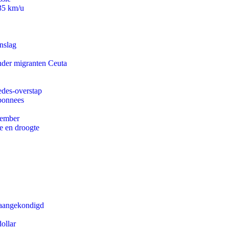
235 km/u
nslag
onder migranten Ceuta
edes-overstap
abonnees
tember
e en droogte
g aangekondigd
ollar