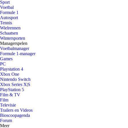
Sport
Voetbal
Formule 1
Autosport
Tennis
Wielrennen
Schaatsen
Wintersporten
Managerspelen
Voetbalmanager
Formule 1-manager
Games
PC
Playstation 4
Xbox One
Nintendo Switch
Xbox Series X|S
PlayStation 5
Film & TV
Film
Televisie
Trailers en Videos
Bioscoopagenda
Forum
Meer