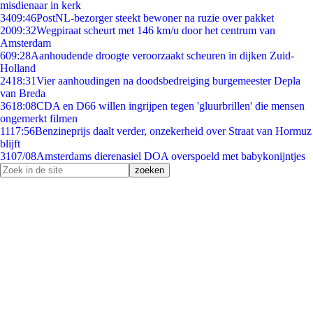
misdienaar in kerk
34
09:46
PostNL-bezorger steekt bewoner na ruzie over pakket
20
09:32
Wegpiraat scheurt met 146 km/u door het centrum van
Amsterdam
6
09:28
Aanhoudende droogte veroorzaakt scheuren in dijken Zuid-
Holland
24
18:31
Vier aanhoudingen na doodsbedreiging burgemeester Depla
van Breda
36
18:08
CDA en D66 willen ingrijpen tegen 'gluurbrillen' die mensen
ongemerkt filmen
11
17:56
Benzineprijs daalt verder, onzekerheid over Straat van Hormuz
blijft
31
07/08
Amsterdams dierenasiel DOA overspoeld met babykonijntjes