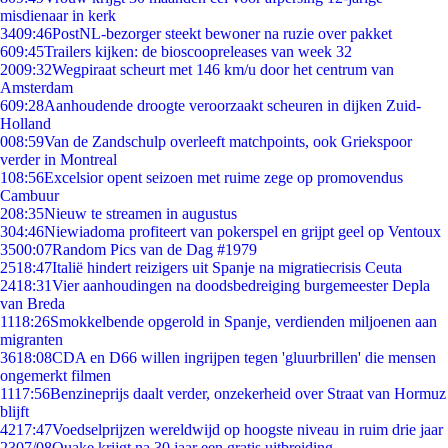
misdienaar in kerk
34
09:46
PostNL-bezorger steekt bewoner na ruzie over pakket
6
09:45
Trailers kijken: de bioscoopreleases van week 32
20
09:32
Wegpiraat scheurt met 146 km/u door het centrum van
Amsterdam
6
09:28
Aanhoudende droogte veroorzaakt scheuren in dijken Zuid-
Holland
0
08:59
Van de Zandschulp overleeft matchpoints, ook Griekspoor
verder in Montreal
1
08:56
Excelsior opent seizoen met ruime zege op promovendus
Cambuur
2
08:35
Nieuw te streamen in augustus
3
04:46
Niewiadoma profiteert van pokerspel en grijpt geel op Ventoux
35
00:07
Random Pics van de Dag #1979
25
18:47
Italië hindert reizigers uit Spanje na migratiecrisis Ceuta
24
18:31
Vier aanhoudingen na doodsbedreiging burgemeester Depla
van Breda
11
18:26
Smokkelbende opgerold in Spanje, verdienden miljoenen aan
migranten
36
18:08
CDA en D66 willen ingrijpen tegen 'gluurbrillen' die mensen
ongemerkt filmen
11
17:56
Benzineprijs daalt verder, onzekerheid over Straat van Hormuz
blijft
42
17:47
Voedselprijzen wereldwijd op hoogste niveau in ruim drie jaar
23
07/08
Quake krijgt na 30 jaar een gratis uitbreiding