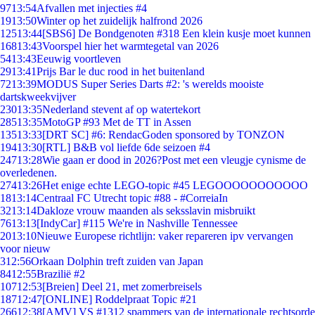
97
13:54
Afvallen met injecties #4
19
13:50
Winter op het zuidelijk halfrond 2026
125
13:44
[SBS6] De Bondgenoten #318 Een klein kusje moet kunnen
168
13:43
Voorspel hier het warmtegetal van 2026
54
13:43
Eeuwig voortleven
29
13:41
Prijs Bar le duc rood in het buitenland
72
13:39
MODUS Super Series Darts #2: 's werelds mooiste
dartskweekvijver
230
13:35
Nederland stevent af op watertekort
285
13:35
MotoGP #93 Met de TT in Assen
135
13:33
[DRT SC] #6: RendacGoden sponsored by TONZON
194
13:30
[RTL] B&B vol liefde 6de seizoen #4
247
13:28
Wie gaan er dood in 2026?Post met een vleugje cynisme de
overledenen.
274
13:26
Het enige echte LEGO-topic #45 LEGOOOOOOOOOOO
18
13:14
Centraal FC Utrecht topic #88 - #CorreiaIn
32
13:14
Dakloze vrouw maanden als seksslavin misbruikt
76
13:13
[IndyCar] #115 We're in Nashville Tennessee
20
13:10
Nieuwe Europese richtlijn: vaker repareren ipv vervangen
voor nieuw
3
12:56
Orkaan Dolphin treft zuiden van Japan
84
12:55
Brazilië #2
107
12:53
[Breien] Deel 21, met zomerbreisels
187
12:47
[ONLINE] Roddelpraat Topic #21
266
12:38
[AMV] VS #1312 spammers van de internationale rechtsorde