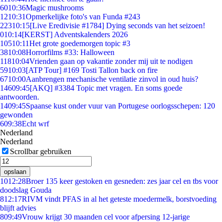
60
10:36
Magic mushrooms
12
10:31
Opmerkelijke foto's van Funda #243
223
10:15
[Live Eredivisie #1784] Dying seconds van het seizoen!
0
10:14
[KERST] Adventskalenders 2026
105
10:11
Het grote goedemorgen topic #3
38
10:08
Horrorfilms #33: Halloween
118
10:04
Vrienden gaan op vakantie zonder mij uit te nodigen
59
10:03
[ATP Tour] #169 Tosti Tallon back on fire
67
10:00
Aanbrengen mechanische ventilatie zinvol in oud huis?
146
09:45
[AKQ] #3384 Topic met vragen. En soms goede
antwoorden.
14
09:45
Spaanse kust onder vuur van Portugese oorlogsschepen: 120
gewonden
6
09:38
Echt wrf
Nederland
Nederland
Scrollbar gebruiken
opslaan
10
12:28
Broer 135 keer gestoken en gesneden: zes jaar cel en tbs voor
doodslag Gouda
8
12:17
RIVM vindt PFAS in al het geteste moedermelk, borstvoeding
blijft advies
8
09:49
Vrouw krijgt 30 maanden cel voor afpersing 12-jarige