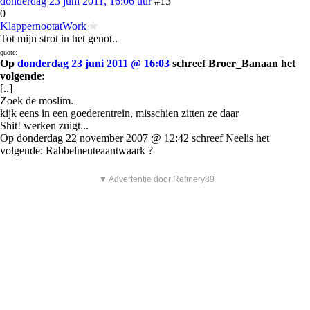
donderdag 23 juni 2011, 16:06 uur
#13
0
KlappernootatWork
Tot mijn strot in het genot..
quote:
Op
donderdag 23 juni 2011 @ 16:03
schreef Broer_Banaan het
volgende:
[..]
Zoek de moslim.
kijk eens in een goederentrein, misschien zitten ze daar
Shit! werken zuigt...
Op donderdag 22 november 2007 @ 12:42 schreef Neelis het
volgende: Rabbelneuteaantwaark ?
▼ Advertentie door Refinery89