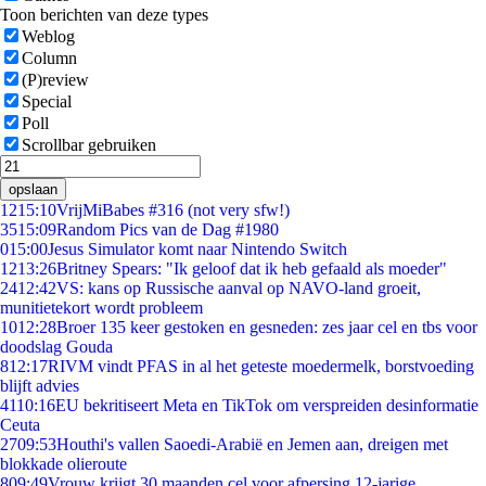
Toon berichten van deze types
Weblog
Column
(P)review
Special
Poll
Scrollbar gebruiken
opslaan
12
15:10
VrijMiBabes #316 (not very sfw!)
35
15:09
Random Pics van de Dag #1980
0
15:00
Jesus Simulator komt naar Nintendo Switch
12
13:26
Britney Spears: "Ik geloof dat ik heb gefaald als moeder"
24
12:42
VS: kans op Russische aanval op NAVO-land groeit,
munitietekort wordt probleem
10
12:28
Broer 135 keer gestoken en gesneden: zes jaar cel en tbs voor
doodslag Gouda
8
12:17
RIVM vindt PFAS in al het geteste moedermelk, borstvoeding
blijft advies
41
10:16
EU bekritiseert Meta en TikTok om verspreiden desinformatie
Ceuta
27
09:53
Houthi's vallen Saoedi-Arabië en Jemen aan, dreigen met
blokkade olieroute
8
09:49
Vrouw krijgt 30 maanden cel voor afpersing 12-jarige