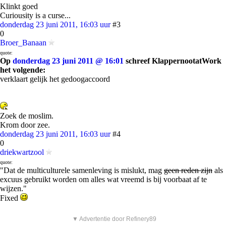
Klinkt goed
Curiousity is a curse...
donderdag 23 juni 2011, 16:03 uur
#3
0
Broer_Banaan
quote:
Op
donderdag 23 juni 2011 @ 16:01
schreef KlappernootatWork
het volgende:
verklaart gelijk het gedoogaccoord
Zoek de moslim.
Krom door zee.
donderdag 23 juni 2011, 16:03 uur
#4
0
driekwartzool
quote:
"Dat de multiculturele samenleving is mislukt, mag
geen reden zijn
als
excuus gebruikt worden om alles wat vreemd is bij voorbaat af te
wijzen."
Fixed
▼ Advertentie door Refinery89