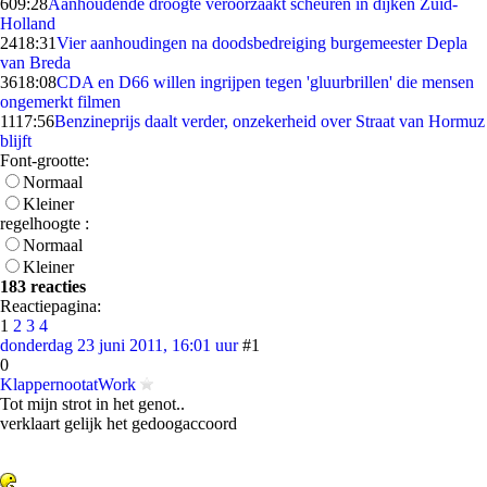
6
09:28
Aanhoudende droogte veroorzaakt scheuren in dijken Zuid-
Holland
24
18:31
Vier aanhoudingen na doodsbedreiging burgemeester Depla
van Breda
36
18:08
CDA en D66 willen ingrijpen tegen 'gluurbrillen' die mensen
ongemerkt filmen
11
17:56
Benzineprijs daalt verder, onzekerheid over Straat van Hormuz
blijft
Font-grootte:
Normaal
Kleiner
regelhoogte :
Normaal
Kleiner
183 reacties
Reactiepagina:
1
2
3
4
donderdag 23 juni 2011, 16:01 uur
#1
0
KlappernootatWork
Tot mijn strot in het genot..
verklaart gelijk het gedoogaccoord