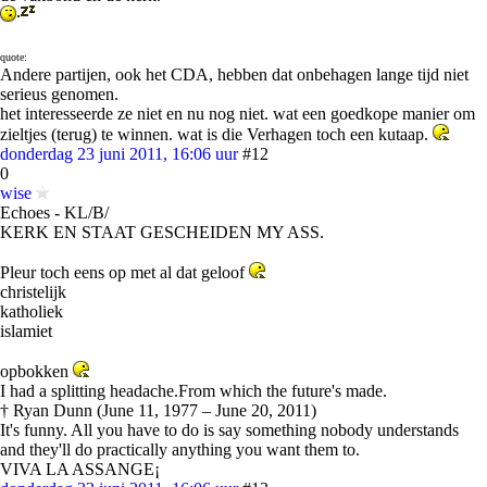
quote:
Andere partijen, ook het CDA, hebben dat onbehagen lange tijd niet
serieus genomen.
het interesseerde ze niet en nu nog niet. wat een goedkope manier om
zieltjes (terug) te winnen. wat is die Verhagen toch een kutaap.
donderdag 23 juni 2011, 16:06 uur
#12
0
wise
Echoes - KL/B/
KERK EN STAAT GESCHEIDEN MY ASS.
Pleur toch eens op met al dat geloof
christelijk
katholiek
islamiet
opbokken
I had a splitting headache.From which the future's made.
† Ryan Dunn (June 11, 1977 – June 20, 2011)
It's funny. All you have to do is say something nobody understands
and they'll do practically anything you want them to.
VIVA LA ASSANGE¡