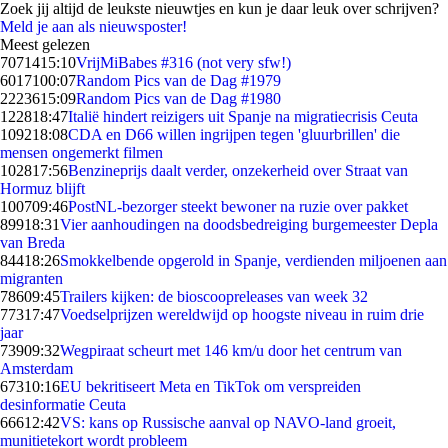
Zoek jij altijd de leukste nieuwtjes en kun je daar leuk over schrijven?
Meld je aan als nieuwsposter!
Meest gelezen
70714
15:10
VrijMiBabes #316 (not very sfw!)
60171
00:07
Random Pics van de Dag #1979
22236
15:09
Random Pics van de Dag #1980
1228
18:47
Italië hindert reizigers uit Spanje na migratiecrisis Ceuta
1092
18:08
CDA en D66 willen ingrijpen tegen 'gluurbrillen' die
mensen ongemerkt filmen
1028
17:56
Benzineprijs daalt verder, onzekerheid over Straat van
Hormuz blijft
1007
09:46
PostNL-bezorger steekt bewoner na ruzie over pakket
899
18:31
Vier aanhoudingen na doodsbedreiging burgemeester Depla
van Breda
844
18:26
Smokkelbende opgerold in Spanje, verdienden miljoenen aan
migranten
786
09:45
Trailers kijken: de bioscoopreleases van week 32
773
17:47
Voedselprijzen wereldwijd op hoogste niveau in ruim drie
jaar
739
09:32
Wegpiraat scheurt met 146 km/u door het centrum van
Amsterdam
673
10:16
EU bekritiseert Meta en TikTok om verspreiden
desinformatie Ceuta
666
12:42
VS: kans op Russische aanval op NAVO-land groeit,
munitietekort wordt probleem