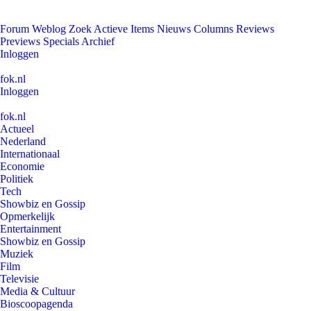
Forum
Weblog
Zoek
Actieve Items
Nieuws
Columns
Reviews
Previews
Specials
Archief
Inloggen
fok.nl
Inloggen
fok.nl
Actueel
Nederland
Internationaal
Economie
Politiek
Tech
Showbiz en Gossip
Opmerkelijk
Entertainment
Showbiz en Gossip
Muziek
Film
Televisie
Media & Cultuur
Bioscoopagenda