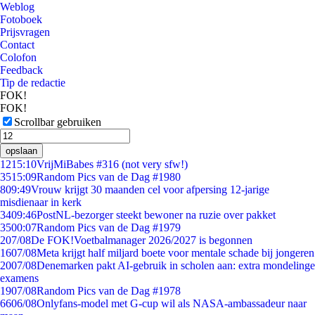
Weblog
Fotoboek
Prijsvragen
Contact
Colofon
Feedback
Tip de redactie
FOK!
FOK!
Scrollbar gebruiken
opslaan
12
15:10
VrijMiBabes #316 (not very sfw!)
35
15:09
Random Pics van de Dag #1980
8
09:49
Vrouw krijgt 30 maanden cel voor afpersing 12-jarige
misdienaar in kerk
34
09:46
PostNL-bezorger steekt bewoner na ruzie over pakket
35
00:07
Random Pics van de Dag #1979
2
07/08
De FOK!Voetbalmanager 2026/2027 is begonnen
16
07/08
Meta krijgt half miljard boete voor mentale schade bij jongeren
20
07/08
Denemarken pakt AI-gebruik in scholen aan: extra mondelinge
examens
19
07/08
Random Pics van de Dag #1978
66
06/08
Onlyfans-model met G-cup wil als NASA-ambassadeur naar