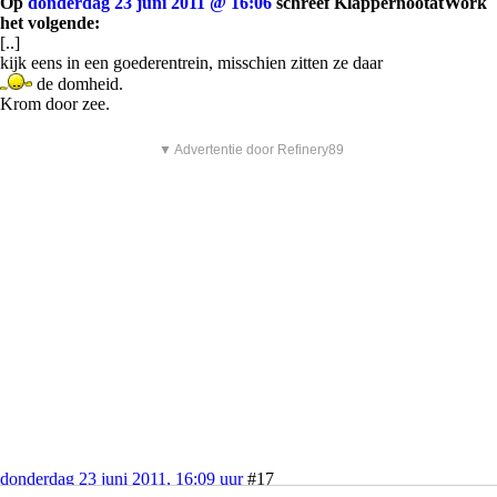
Op
donderdag 23 juni 2011 @ 16:06
schreef KlappernootatWork
het volgende:
[..]
kijk eens in een goederentrein, misschien zitten ze daar
de domheid.
Krom door zee.
▼ Advertentie door Refinery89
donderdag 23 juni 2011, 16:09 uur
#17