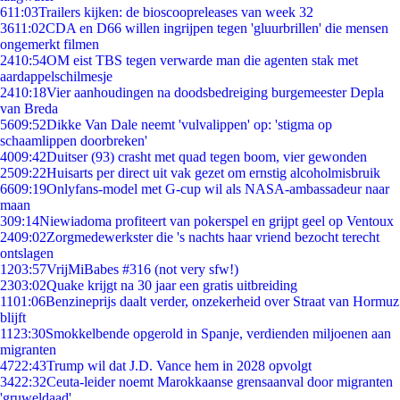
6
11:03
Trailers kijken: de bioscoopreleases van week 32
36
11:02
CDA en D66 willen ingrijpen tegen 'gluurbrillen' die mensen
ongemerkt filmen
24
10:54
OM eist TBS tegen verwarde man die agenten stak met
aardappelschilmesje
24
10:18
Vier aanhoudingen na doodsbedreiging burgemeester Depla
van Breda
56
09:52
Dikke Van Dale neemt 'vulvalippen' op: 'stigma op
schaamlippen doorbreken'
40
09:42
Duitser (93) crasht met quad tegen boom, vier gewonden
25
09:22
Huisarts per direct uit vak gezet om ernstig alcoholmisbruik
66
09:19
Onlyfans-model met G-cup wil als NASA-ambassadeur naar
maan
3
09:14
Niewiadoma profiteert van pokerspel en grijpt geel op Ventoux
24
09:02
Zorgmedewerkster die 's nachts haar vriend bezocht terecht
ontslagen
12
03:57
VrijMiBabes #316 (not very sfw!)
23
03:02
Quake krijgt na 30 jaar een gratis uitbreiding
11
01:06
Benzineprijs daalt verder, onzekerheid over Straat van Hormuz
blijft
11
23:30
Smokkelbende opgerold in Spanje, verdienden miljoenen aan
migranten
47
22:43
Trump wil dat J.D. Vance hem in 2028 opvolgt
34
22:32
Ceuta-leider noemt Marokkaanse grensaanval door migranten
'gruweldaad'