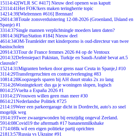
151
14:42
[WLR SC #417] Nieuw deel openen was kaputt
231
14:41
Het FOK!kers maken teringherrie topic
142
14:39
[Wielrennen #616] Brennan!
260
14:38
Totale zonsverduistering 12-08-2026 (Groenland, IJsland en
Spanje) #1
33
14:37
Single mannen verplichtsingle moeders laten daten?
180
14:36
[PlayStation #184] Nieuw deel
46
14:34
OM-Teamleider met kinderporno is oud-directeur van twee
basisscholen
209
14:33
Tour de France femmes 2026 #4 op de Ventoux
20
14:32
Defensiepact Pakistan, Turkije en Saudi-Arabië bevat art.5
clausule?
152
14:31
Migranten breken door grens naar Ceuta in Spanje,l #10
31
14:29
Transfergeruchten en contractverlenging #83
108
14:28
Koopzegels sparen bij AH duurt straks 2x zo lang
73
14:26
Woningtekort: dus ga je woningen slopen, logisch
80
14:25
Vuelta a España 2026 #1
110
14:23
Vrouwen willen geen man meer #30
86
14:21
Nederlandse Politiek #725
21
14:19
Weer een parkeergarage dicht in Dordrecht, auto's zo snel
mogelijk weg
19
14:19
Twee zwaargewonden bij eenzijdig ongeval Zeeland.
59
14:08
Covid19 the aftermath #17 bananenmilkshake
17
14:08
Ik wil een eigen politieke partij oprichten
218
13:57
Russia vs Ukraine #91