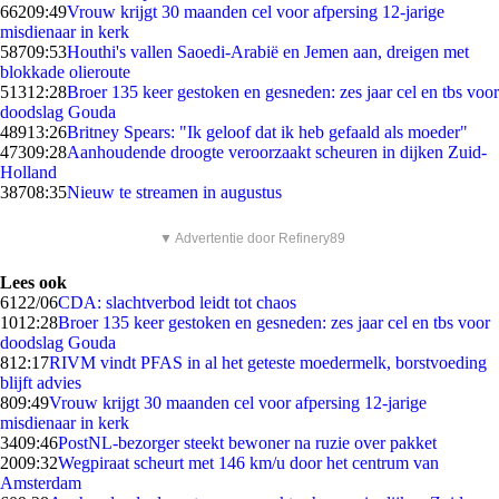
662
09:49
Vrouw krijgt 30 maanden cel voor afpersing 12-jarige
misdienaar in kerk
587
09:53
Houthi's vallen Saoedi-Arabië en Jemen aan, dreigen met
blokkade olieroute
513
12:28
Broer 135 keer gestoken en gesneden: zes jaar cel en tbs voor
doodslag Gouda
489
13:26
Britney Spears: "Ik geloof dat ik heb gefaald als moeder"
473
09:28
Aanhoudende droogte veroorzaakt scheuren in dijken Zuid-
Holland
387
08:35
Nieuw te streamen in augustus
▼ Advertentie door Refinery89
Lees ook
61
22/06
CDA: slachtverbod leidt tot chaos
10
12:28
Broer 135 keer gestoken en gesneden: zes jaar cel en tbs voor
doodslag Gouda
8
12:17
RIVM vindt PFAS in al het geteste moedermelk, borstvoeding
blijft advies
8
09:49
Vrouw krijgt 30 maanden cel voor afpersing 12-jarige
misdienaar in kerk
34
09:46
PostNL-bezorger steekt bewoner na ruzie over pakket
20
09:32
Wegpiraat scheurt met 146 km/u door het centrum van
Amsterdam