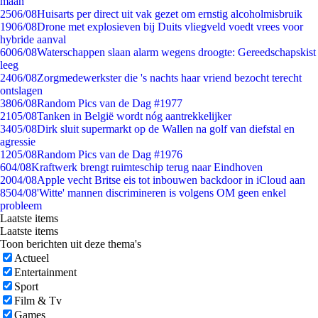
maan
25
06/08
Huisarts per direct uit vak gezet om ernstig alcoholmisbruik
19
06/08
Drone met explosieven bij Duits vliegveld voedt vrees voor
hybride aanval
60
06/08
Waterschappen slaan alarm wegens droogte: Gereedschapskist
leeg
24
06/08
Zorgmedewerkster die 's nachts haar vriend bezocht terecht
ontslagen
38
06/08
Random Pics van de Dag #1977
21
05/08
Tanken in België wordt nóg aantrekkelijker
34
05/08
Dirk sluit supermarkt op de Wallen na golf van diefstal en
agressie
12
05/08
Random Pics van de Dag #1976
6
04/08
Kraftwerk brengt ruimteschip terug naar Eindhoven
20
04/08
Apple vecht Britse eis tot inbouwen backdoor in iCloud aan
85
04/08
'Witte' mannen discrimineren is volgens OM geen enkel
probleem
Laatste items
Laatste items
Toon berichten uit deze thema's
Actueel
Entertainment
Sport
Film & Tv
Games