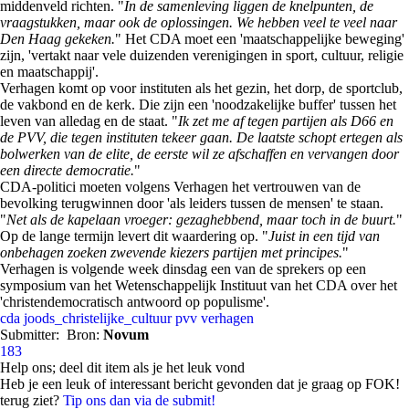
middenveld richten. "
In de samenleving liggen de knelpunten, de
vraagstukken, maar ook de oplossingen. We hebben veel te veel naar
Den Haag gekeken.
" Het CDA moet een 'maatschappelijke beweging'
zijn, 'vertakt naar vele duizenden verenigingen in sport, cultuur, religie
en maatschappij'.
Verhagen komt op voor instituten als het gezin, het dorp, de sportclub,
de vakbond en de kerk. Die zijn een 'noodzakelijke buffer' tussen het
leven van alledag en de staat. "
Ik zet me af tegen partijen als D66 en
de PVV, die tegen instituten tekeer gaan. De laatste schopt ertegen als
bolwerken van de elite, de eerste wil ze afschaffen en vervangen door
een directe democratie.
"
CDA-politici moeten volgens Verhagen het vertrouwen van de
bevolking terugwinnen door 'als leiders tussen de mensen' te staan.
"
Net als de kapelaan vroeger: gezaghebbend, maar toch in de buurt.
"
Op de lange termijn levert dit waardering op. "
Juist in een tijd van
onbehagen zoeken zwevende kiezers partijen met principes.
"
Verhagen is volgende week dinsdag een van de sprekers op een
symposium van het Wetenschappelijk Instituut van het CDA over het
'christendemocratisch antwoord op populisme'.
cda
joods_christelijke_cultuur
pvv
verhagen
Submitter:
Bron:
Novum
183
Help ons; deel dit item als je het leuk vond
Heb je een leuk of interessant bericht gevonden dat je graag op FOK!
terug ziet?
Tip ons dan via de submit!