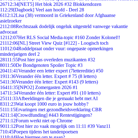
267
12:34
[NET5] Het blok 2026 #32 Blokkendozen
1
12:29
[Dagboek] Veel aan hoofd - Deel 28
61
12:12
Lisa (38) vermoord in Griekenland door Afghaanse
asielzoeker
21
12:08
Rechtszaak dodelijk ongeluk uitgesteld vanwege vakantie
advocaat
121
12:07
Het RLS Social Media-topic #160 Zonder Kolonel!!
211
12:06
[NL] Street View Quiz [#122] - Loogisch toch
110
12:04
Roddelpraat onder vuur: ongepaste opmerkingen
minderjarigen deel 2
281
11:55
Post hier pas overleden muzikanten #32
80
11:50
De Bondgenoten Spoiler Topic #3
204
11:41
Verander een letter expert (7lettereditie) #50
19
11:36
Verander één letter. Expert # 75 (8 letters)
54
11:36
Verander één letter: Expert #143 (9 letters)
164
11:35
[NPO2] Zomergasten 2026 #1
147
11:34
Verander één letter: Expert #91 (10 letters)
251
11:33
Afbeeldingen die je gemaakt hebt met AI
83
11:23
Wat koopt 1000 euro in jouw hobby?
51
11:15
Ervaringen met gezondheidsverklaring CBR
42
11:14
[Crowdfunding] #443 Rentestijgingen?
27
11:12
Forum werkt niet op Chrome
90
11:12
Post hier zo vaak mogelijk om 11:11 #39 Vanz11
7
10:45
Poepen tijdens het tandenpoetsen
11
10:44
Hoe hiermee om te gaan?