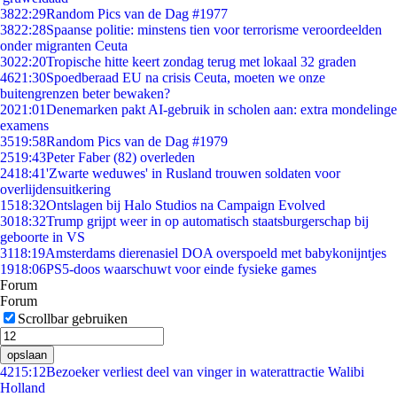
38
22:29
Random Pics van de Dag #1977
38
22:28
Spaanse politie: minstens tien voor terrorisme veroordeelden
onder migranten Ceuta
30
22:20
Tropische hitte keert zondag terug met lokaal 32 graden
46
21:30
Spoedberaad EU na crisis Ceuta, moeten we onze
buitengrenzen beter bewaken?
20
21:01
Denemarken pakt AI-gebruik in scholen aan: extra mondelinge
examens
35
19:58
Random Pics van de Dag #1979
25
19:43
Peter Faber (82) overleden
24
18:41
'Zwarte weduwes' in Rusland trouwen soldaten voor
overlijdensuitkering
15
18:32
Ontslagen bij Halo Studios na Campaign Evolved
30
18:32
Trump grijpt weer in op automatisch staatsburgerschap bij
geboorte in VS
31
18:19
Amsterdams dierenasiel DOA overspoeld met babykonijntjes
19
18:06
PS5-doos waarschuwt voor einde fysieke games
Forum
Forum
Scrollbar gebruiken
opslaan
42
15:12
Bezoeker verliest deel van vinger in waterattractie Walibi
Holland