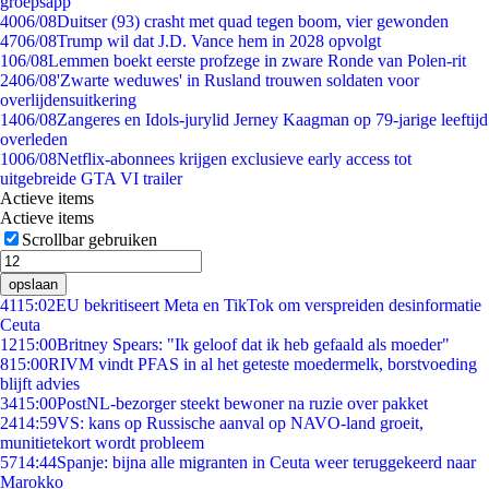
groepsapp
40
06/08
Duitser (93) crasht met quad tegen boom, vier gewonden
47
06/08
Trump wil dat J.D. Vance hem in 2028 opvolgt
1
06/08
Lemmen boekt eerste profzege in zware Ronde van Polen-rit
24
06/08
'Zwarte weduwes' in Rusland trouwen soldaten voor
overlijdensuitkering
14
06/08
Zangeres en Idols-jurylid Jerney Kaagman op 79-jarige leeftijd
overleden
10
06/08
Netflix-abonnees krijgen exclusieve early access tot
uitgebreide GTA VI trailer
Actieve items
Actieve items
Scrollbar gebruiken
opslaan
41
15:02
EU bekritiseert Meta en TikTok om verspreiden desinformatie
Ceuta
12
15:00
Britney Spears: "Ik geloof dat ik heb gefaald als moeder"
8
15:00
RIVM vindt PFAS in al het geteste moedermelk, borstvoeding
blijft advies
34
15:00
PostNL-bezorger steekt bewoner na ruzie over pakket
24
14:59
VS: kans op Russische aanval op NAVO-land groeit,
munitietekort wordt probleem
57
14:44
Spanje: bijna alle migranten in Ceuta weer teruggekeerd naar
Marokko