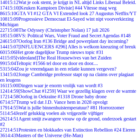
140
15:12
Wat je ook stemt, je krijgt in NL altijd Links Liberaal Beleid.
174
15:10
[Keuken Kampioen Divisie] #44 Vitesse mag weg
86
15:10
GTA VI #12 GTA VI Extended look 27 Augustus Netflix/YT
108
15:09
Progressieve Democraat El-Sayed wint nipt voorverkiezing
Michigan
227
15:08
The Odyssey (Christopher Nolan) 17 juli 2026
185
15:08
VS: Political Wars, Voter Fraud and Secret Agendas #148
246
15:07
Oorlog Iran #136 Bridge and powerplant day incoming?
144
15:07
[INFLUENCERS #296] Alles is welkom kneuzing of breuk
60
15:06
Het grote dagelijkse Trump nieuws topic #31
41
15:05
[videoland]The Real Housewives van het Zuiden
99
15:04
Teltopic #1566 tel door en door en door....
53
15:04
Zou je vreemdgaan in een relatie kunnen vergeven?
134
15:02
Jonge Cambridge professor stapt op na claims over plagiaat
en leugens
161
15:00
Dingen waar je enorm vrolijk van wordt #3
124
14:59
[ShowChat #1259] Waar we gezellig klagen over de warmte
172
14:58
Oorlog in Oekraïne #1318 Drone baby drone
67
14:57
Trump wil dat J.D. Vance hem in 2028 opvolgt
179
14:55
Wat is jullie binnenhuistemperatuur? #81 Horrorzomer
51
14:54
Jezelf gelukkig voelen als vrijgezelle vijftiger
262
14:51
Agent smijt zwangere vrouw op de grond, onderzoek gestart
#2
272
14:51
Protesten en blokkades van Extinction Rebellion #24 Eieren
36
14:43
Masters of the Universe (He-Man)