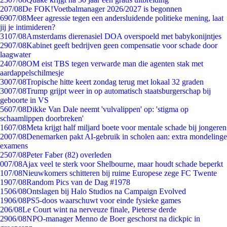
2
07/08
De FOK!Voetbalmanager 2026/2027 is begonnen
69
07/08
Meer agressie tegen een andersluidende politieke mening, laat
jij je intimideren?
31
07/08
Amsterdams dierenasiel DOA overspoeld met babykonijntjes
29
07/08
Kabinet geeft bedrijven geen compensatie voor schade door
laagwater
24
07/08
OM eist TBS tegen verwarde man die agenten stak met
aardappelschilmesje
30
07/08
Tropische hitte keert zondag terug met lokaal 32 graden
30
07/08
Trump grijpt weer in op automatisch staatsburgerschap bij
geboorte in VS
56
07/08
Dikke Van Dale neemt 'vulvalippen' op: 'stigma op
schaamlippen doorbreken'
16
07/08
Meta krijgt half miljard boete voor mentale schade bij jongeren
20
07/08
Denemarken pakt AI-gebruik in scholen aan: extra mondelinge
examens
25
07/08
Peter Faber (82) overleden
0
07/08
Ajax veel te sterk voor Shelbourne, maar houdt schade beperkt
1
07/08
Nieuwkomers schitteren bij ruime Europese zege FC Twente
19
07/08
Random Pics van de Dag #1978
15
06/08
Ontslagen bij Halo Studios na Campaign Evolved
19
06/08
PS5-doos waarschuwt voor einde fysieke games
2
06/08
Le Court wint na nerveuze finale, Pieterse derde
29
06/08
NPO-manager Menno de Boer geschorst na dickpic in