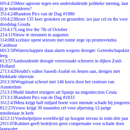
69
14:25
Meer agressie tegen een andersluidende politieke mening, laat
jij je intimideren?
35
14:24
Random Pics van de Dag #1980
10
14:23
Broer 135 keer gestoken en gesneden: zes jaar cel en tbs voor
doodslag Gouda
23
14:17
Long live the 7th of October
2
14:11
Nieuw te streamen in augustus
1
14:08
Excelsior opent seizoen met ruime zege op promovendus
Cambuur
60
13:58
Waterschappen slaan alarm wegens droogte: Gereedschapskist
leeg
6
13:57
Aanhoudende droogte veroorzaakt scheuren in dijken Zuid-
Holland
27
13:42
Houthi's vallen Saoedi-Arabië en Jemen aan, dreigen met
blokkade olieroute
20
13:36
Wegpiraat scheurt met 146 km/u door het centrum van
Amsterdam
25
13:19
Italië hindert reizigers uit Spanje na migratiecrisis Ceuta
37
13:13
Random Pics van de Dag #1833
16
12:43
Meta krijgt half miljard boete voor mentale schade bij jongeren
8
12:23
Vrouw krijgt 30 maanden cel voor afpersing 12-jarige
misdienaar in kerk
42
12:11
Voedselprijzen wereldwijd op hoogste niveau in ruim drie jaar
29
11:05
Kabinet geeft bedrijven geen compensatie voor schade door
laagwater