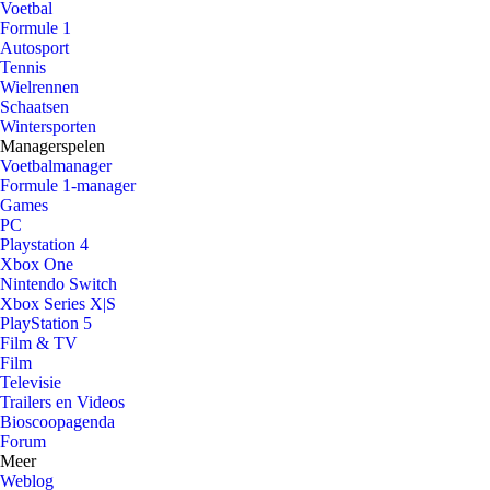
Voetbal
Formule 1
Autosport
Tennis
Wielrennen
Schaatsen
Wintersporten
Managerspelen
Voetbalmanager
Formule 1-manager
Games
PC
Playstation 4
Xbox One
Nintendo Switch
Xbox Series X|S
PlayStation 5
Film & TV
Film
Televisie
Trailers en Videos
Bioscoopagenda
Forum
Meer
Weblog