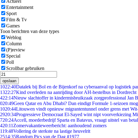
Actueel
Entertainment
Sport
Film & Tv
Games
Toon berichten van deze types
Weblog
Column
(P)review
Special
Poll
Scrollbar gebruiken
opslaan
10
22:40
Datalek bij Bol en de Bijenkorf na cyberaanval op logistiek pa
13
22:27
Kind overleden na aanrijding door AH-bestelbus in Dordrecht
4
22:14
Nieuw slachtoffer in kindermisbruikzaak zorgprofessional Jan B
0
20:49
Geen Qatar en Abu Dhabi? Dan eindigt Formule 1-seizoen moge
10
20:44
Litouwen vindt opnieuw migrantentunnel onder grens met Wit
29
20:34
Progressieve Democraat El-Sayed wint nipt voorverkiezing M
7
20:24
Accell, moederbedrijf Sparta en Batavus, vraagt uitstel van beta
4
20:11
Zomervakantieweerbericht: aanhoudend zomers
1
19:48
Vollering de sterkste na lastige heuvelrit
25
14:35
Random Pics van de Dag #1977