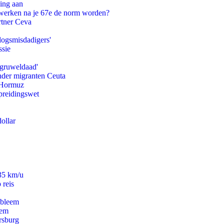
ling aan
 werken na je 67e de norm worden?
rtner Ceva
logsmisdadigers'
ssie
'gruweldaad'
onder migranten Ceuta
n Hormuz
preidingswet
ollar
235 km/u
 reis
obleem
eem
rsburg