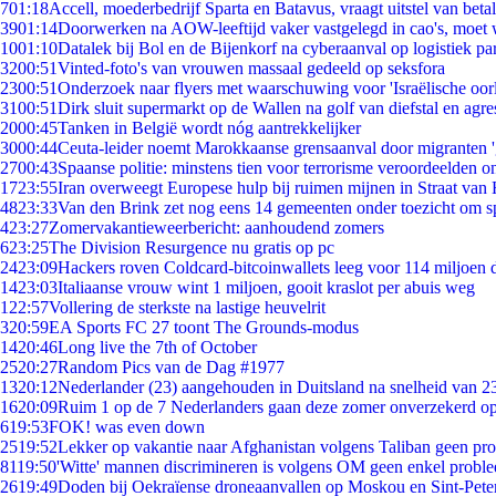
7
01:18
Accell, moederbedrijf Sparta en Batavus, vraagt uitstel van beta
39
01:14
Doorwerken na AOW-leeftijd vaker vastgelegd in cao's, moet
10
01:10
Datalek bij Bol en de Bijenkorf na cyberaanval op logistiek pa
32
00:51
Vinted-foto's van vrouwen massaal gedeeld op seksfora
23
00:51
Onderzoek naar flyers met waarschuwing voor 'Israëlische oor
31
00:51
Dirk sluit supermarkt op de Wallen na golf van diefstal en agre
20
00:45
Tanken in België wordt nóg aantrekkelijker
30
00:44
Ceuta-leider noemt Marokkaanse grensaanval door migranten 
27
00:43
Spaanse politie: minstens tien voor terrorisme veroordeelden 
17
23:55
Iran overweegt Europese hulp bij ruimen mijnen in Straat va
48
23:33
Van den Brink zet nog eens 14 gemeenten onder toezicht om s
4
23:27
Zomervakantieweerbericht: aanhoudend zomers
6
23:25
The Division Resurgence nu gratis op pc
24
23:09
Hackers roven Coldcard-bitcoinwallets leeg voor 114 miljoen d
14
23:03
Italiaanse vrouw wint 1 miljoen, gooit kraslot per abuis weg
1
22:57
Vollering de sterkste na lastige heuvelrit
3
20:59
EA Sports FC 27 toont The Grounds-modus
14
20:46
Long live the 7th of October
25
20:27
Random Pics van de Dag #1977
13
20:12
Nederlander (23) aangehouden in Duitsland na snelheid van 
16
20:09
Ruim 1 op de 7 Nederlanders gaan deze zomer onverzekerd op
6
19:53
FOK! was even down
25
19:52
Lekker op vakantie naar Afghanistan volgens Taliban geen pr
81
19:50
'Witte' mannen discrimineren is volgens OM geen enkel probl
26
19:49
Doden bij Oekraïense droneaanvallen op Moskou en Sint-Pete