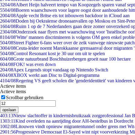
32
04/08
Albert Heijn halveert tempo van Koopzegels sparen vanaf sep
55
04/08
Boeren waarschuwen voor lagere oogst door aanhoudende hitt
20
04/08
Apple vecht Britse eis tot inbouwen backdoor in iCloud aan
26
04/08
Doden bij Oekraïense droneaanvallen op Moskou en Sint-Pete
16
04/08
Ruim 1 op de 7 Nederlanders gaan deze zomer onverzekerd op
23
04/08
Onderzoek naar flyers met waarschuwing voor 'Israëlische oor
81
04/08
'Witte' mannen discrimineren is volgens OM geen enkel probl
5
04/08
Street Fighter 6-fans weer over de zeik vanwege nieuwste patch
30
04/08
Ceuta-leider noemt Marokkaanse grensaanval door migranten 
5
04/08
Control Resonant kost je 30 uur om uit te spelen
6
04/08
Grote natuurbrand Boschhuizerbergen groeit naar 100 hectare
6
04/08
FOK! was even down
2
04/08
Apex Legends stopt vandaag op Nintendo Switch
6
04/08
XBOX werkt aan Disc to Digital-programma
41
04/08
Regering VS geeft scholen die 'genderidentiteit' van kinderen
Actieve items
Actieve items
Scrollbar gebruiken
opslaan
4
03:13
Nieuw slachtoffer in kindermisbruikzaak zorgprofessional Jan B
13
03:11
Kind overleden na aanrijding door AH-bestelbus in Dordrecht
10
02:08
Litouwen vindt opnieuw migrantentunnel onder grens met Wit
29
01:56
Progressieve Democraat El-Sayed wint nipt voorverkiezing M