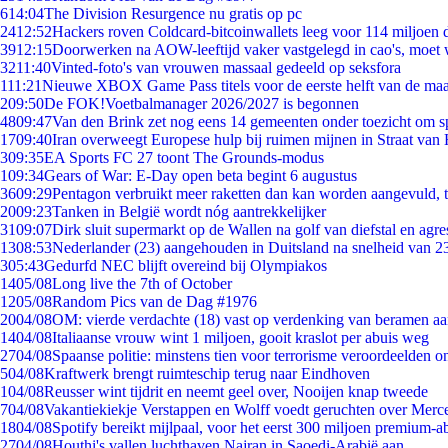
6
14:04
The Division Resurgence nu gratis op pc
24
12:52
Hackers roven Coldcard-bitcoinwallets leeg voor 114 miljoen d
39
12:15
Doorwerken na AOW-leeftijd vaker vastgelegd in cao's, moet
32
11:40
Vinted-foto's van vrouwen massaal gedeeld op seksfora
1
11:21
Nieuwe XBOX Game Pass titels voor de eerste helft van de ma
2
09:50
De FOK!Voetbalmanager 2026/2027 is begonnen
48
09:47
Van den Brink zet nog eens 14 gemeenten onder toezicht om s
17
09:40
Iran overweegt Europese hulp bij ruimen mijnen in Straat va
3
09:35
EA Sports FC 27 toont The Grounds-modus
1
09:34
Gears of War: E-Day open beta begint 6 augustus
36
09:29
Pentagon verbruikt meer raketten dan kan worden aangevuld, t
20
09:23
Tanken in België wordt nóg aantrekkelijker
31
09:07
Dirk sluit supermarkt op de Wallen na golf van diefstal en agre
13
08:53
Nederlander (23) aangehouden in Duitsland na snelheid van 
3
05:43
Gedurfd NEC blijft overeind bij Olympiakos
14
05/08
Long live the 7th of October
12
05/08
Random Pics van de Dag #1976
20
04/08
OM: vierde verdachte (18) vast op verdenking van beramen aa
14
04/08
Italiaanse vrouw wint 1 miljoen, gooit kraslot per abuis weg
27
04/08
Spaanse politie: minstens tien voor terrorisme veroordeelden 
5
04/08
Kraftwerk brengt ruimteschip terug naar Eindhoven
1
04/08
Reusser wint tijdrit en neemt geel over, Nooijen knap tweede
7
04/08
Vakantiekiekje Verstappen en Wolff voedt geruchten over Merc
18
04/08
Spotify bereikt mijlpaal, voor het eerst 300 miljoen premium-
27
04/08
Houthi's vallen luchthaven Najran in Saoedi-Arabië aan