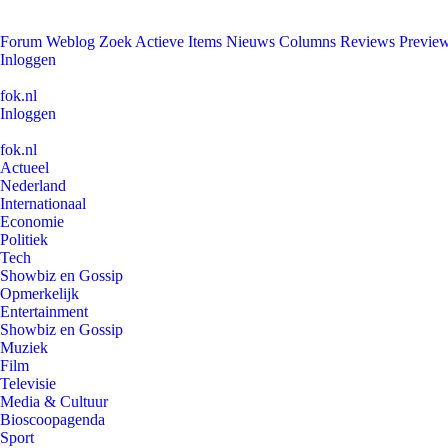
Forum
Weblog
Zoek
Actieve Items
Nieuws
Columns
Reviews
Previe
Inloggen
fok.nl
Inloggen
fok.nl
Actueel
Nederland
Internationaal
Economie
Politiek
Tech
Showbiz en Gossip
Opmerkelijk
Entertainment
Showbiz en Gossip
Muziek
Film
Televisie
Media & Cultuur
Bioscoopagenda
Sport