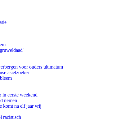
ssie
eem
'gruweldaad'
 verbergen voor ouders ultimatum
nse asielzoeker
obleem
o in eerste weekend
eid nemen
komt na elf jaar vrij
 racistisch