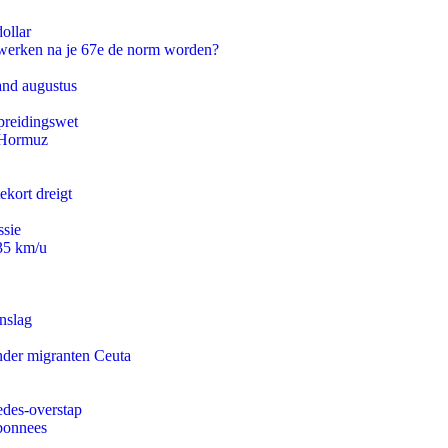
ollar
 werken na je 67e de norm worden?
and augustus
preidingswet
n Hormuz
ekort dreigt
ssie
235 km/u
nslag
onder migranten Ceuta
edes-overstap
abonnees