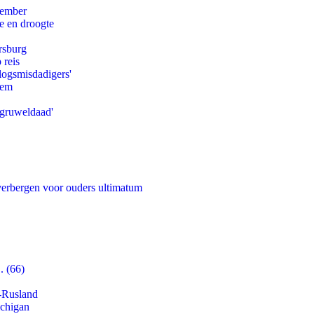
tember
e en droogte
rsburg
 reis
logsmisdadigers'
eem
'gruweldaad'
 verbergen voor ouders ultimatum
. (66)
-Rusland
ichigan