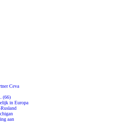
rtner Ceva
. (66)
lijk in Europa
-Rusland
ichigan
ling aan