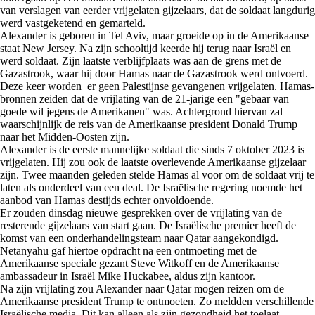
van verslagen van eerder vrijgelaten gijzelaars, dat de soldaat langdurig
werd vastgeketend en gemarteld.
Alexander is geboren in Tel Aviv, maar groeide op in de Amerikaanse
staat New Jersey. Na zijn schooltijd keerde hij terug naar Israël en
werd soldaat. Zijn laatste verblijfplaats was aan de grens met de
Gazastrook, waar hij door Hamas naar de Gazastrook werd ontvoerd.
Deze keer worden er geen Palestijnse gevangenen vrijgelaten. Hamas-
bronnen zeiden dat de vrijlating van de 21-jarige een "gebaar van
goede wil jegens de Amerikanen" was. Achtergrond hiervan zal
waarschijnlijk de reis van de Amerikaanse president Donald Trump
naar het Midden-Oosten zijn.
Alexander is de eerste mannelijke soldaat die sinds 7 oktober 2023 is
vrijgelaten. Hij zou ook de laatste overlevende Amerikaanse gijzelaar
zijn. Twee maanden geleden stelde Hamas al voor om de soldaat vrij te
laten als onderdeel van een deal. De Israëlische regering noemde het
aanbod van Hamas destijds echter onvoldoende.
Er zouden dinsdag nieuwe gesprekken over de vrijlating van de
resterende gijzelaars van start gaan. De Israëlische premier heeft de
komst van een onderhandelingsteam naar Qatar aangekondigd.
Netanyahu gaf hiertoe opdracht na een ontmoeting met de
Amerikaanse speciale gezant Steve Witkoff en de Amerikaanse
ambassadeur in Israël Mike Huckabee, aldus zijn kantoor.
Na zijn vrijlating zou Alexander naar Qatar mogen reizen om de
Amerikaanse president Trump te ontmoeten. Zo meldden verschillende
Israëlische media. Dit kan alleen als zijn gezondheid het toelaat.