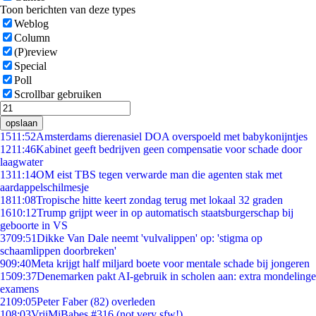
Toon berichten van deze types
Weblog
Column
(P)review
Special
Poll
Scrollbar gebruiken
opslaan
15
11:52
Amsterdams dierenasiel DOA overspoeld met babykonijntjes
12
11:46
Kabinet geeft bedrijven geen compensatie voor schade door
laagwater
13
11:14
OM eist TBS tegen verwarde man die agenten stak met
aardappelschilmesje
18
11:08
Tropische hitte keert zondag terug met lokaal 32 graden
16
10:12
Trump grijpt weer in op automatisch staatsburgerschap bij
geboorte in VS
37
09:51
Dikke Van Dale neemt 'vulvalippen' op: 'stigma op
schaamlippen doorbreken'
9
09:40
Meta krijgt half miljard boete voor mentale schade bij jongeren
15
09:37
Denemarken pakt AI-gebruik in scholen aan: extra mondelinge
examens
21
09:05
Peter Faber (82) overleden
1
08:03
VrijMiBabes #316 (not very sfw!)