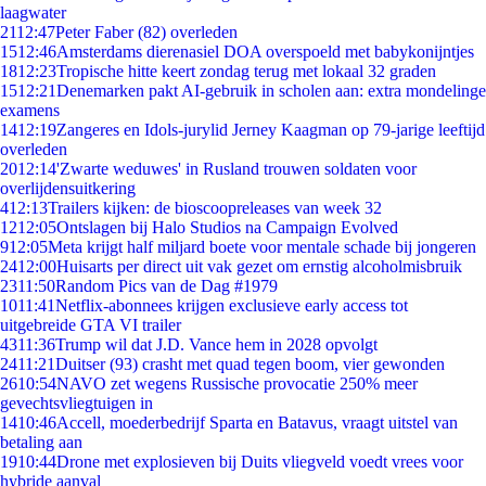
laagwater
21
12:47
Peter Faber (82) overleden
15
12:46
Amsterdams dierenasiel DOA overspoeld met babykonijntjes
18
12:23
Tropische hitte keert zondag terug met lokaal 32 graden
15
12:21
Denemarken pakt AI-gebruik in scholen aan: extra mondelinge
examens
14
12:19
Zangeres en Idols-jurylid Jerney Kaagman op 79-jarige leeftijd
overleden
20
12:14
'Zwarte weduwes' in Rusland trouwen soldaten voor
overlijdensuitkering
4
12:13
Trailers kijken: de bioscoopreleases van week 32
12
12:05
Ontslagen bij Halo Studios na Campaign Evolved
9
12:05
Meta krijgt half miljard boete voor mentale schade bij jongeren
24
12:00
Huisarts per direct uit vak gezet om ernstig alcoholmisbruik
23
11:50
Random Pics van de Dag #1979
10
11:41
Netflix-abonnees krijgen exclusieve early access tot
uitgebreide GTA VI trailer
43
11:36
Trump wil dat J.D. Vance hem in 2028 opvolgt
24
11:21
Duitser (93) crasht met quad tegen boom, vier gewonden
26
10:54
NAVO zet wegens Russische provocatie 250% meer
gevechtsvliegtuigen in
14
10:46
Accell, moederbedrijf Sparta en Batavus, vraagt uitstel van
betaling aan
19
10:44
Drone met explosieven bij Duits vliegveld voedt vrees voor
hybride aanval