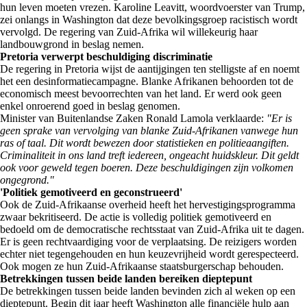
hun leven moeten vrezen. Karoline Leavitt, woordvoerster van Trump,
zei onlangs in Washington dat deze bevolkingsgroep racistisch wordt
vervolgd. De regering van Zuid-Afrika wil willekeurig haar
landbouwgrond in beslag nemen.
Pretoria verwerpt beschuldiging discriminatie
De regering in Pretoria wijst de aantijgingen ten stelligste af en noemt
het een desinformatiecampagne. Blanke Afrikanen behoorden tot de
economisch meest bevoorrechten van het land. Er werd ook geen
enkel onroerend goed in beslag genomen.
Minister van Buitenlandse Zaken Ronald Lamola verklaarde:
"Er is
geen sprake van vervolging van blanke Zuid-Afrikanen vanwege hun
ras of taal. Dit wordt bewezen door statistieken en politieaangiften.
Criminaliteit in ons land treft iedereen, ongeacht huidskleur. Dit geldt
ook voor geweld tegen boeren. Deze beschuldigingen zijn volkomen
ongegrond."
'Politiek gemotiveerd en geconstrueerd'
Ook de Zuid-Afrikaanse overheid heeft het hervestigingsprogramma
zwaar bekritiseerd. De actie is volledig politiek gemotiveerd en
bedoeld om de democratische rechtsstaat van Zuid-Afrika uit te dagen.
Er is geen rechtvaardiging voor de verplaatsing. De reizigers worden
echter niet tegengehouden en hun keuzevrijheid wordt gerespecteerd.
Ook mogen ze hun Zuid-Afrikaanse staatsburgerschap behouden.
Betrekkingen tussen beide landen bereiken dieptepunt
De betrekkingen tussen beide landen bevinden zich al weken op een
dieptepunt. Begin dit jaar heeft Washington alle financiële hulp aan