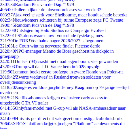
23
07:34
Random Pics van de Dag #1979
4
05:00
Trailers kijken: de bioscoopreleases van week 32
0
03:37
Ajax veel te sterk voor Shelbourne, maar houdt schade beperkt
0
02:34
Nieuwkomers schitteren bij ruime Europese zege FC Twente
19
00:45
Random Pics van de Dag #1978
12
22:04
Ontslagen bij Halo Studios na Campaign Evolved
13
22:01
PS5-doos waarschuwt voor einde fysieke games
2
21:30
De FOK!Voetbalmanager 2026/2027 is begonnen
2
21:03
Le Court wint na nerveuze finale, Pieterse derde
28
20:40
NPO-manager Menno de Boer geschorst na dickpic in
groepsapp
24
20:11
Duitser (93) crasht met quad tegen boom, vier gewonden
43
20:03
Trump wil dat J.D. Vance hem in 2028 opvolgt
1
19:50
Lemmen boekt eerste profzege in zware Ronde van Polen-rit
20
19:42
'Zwarte weduwes' in Rusland trouwen soldaten voor
overlijdensuitkering
14
18:20
Zangeres en Idols-jurylid Jerney Kaagman op 79-jarige leeftijd
overleden
10
15:21
Netflix-abonnees krijgen exclusieve early access tot
uitgebreide GTA VI trailer
64
14:35
Onlyfans-model met G-cup wil als NASA-ambassadeur naar
maan
24
14:09
Huisarts per direct uit vak gezet om ernstig alcoholmisbruik
3
06/08
XBOX platform krijgt zijn eigen "Platinum" achievements dit
jaar