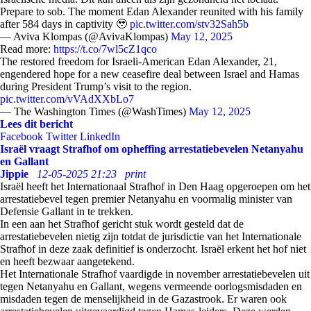
Prepare to sob. The moment Edan Alexander reunited with his family
after 584 days in captivity 🥹
pic.twitter.com/stv32Sah5b
— Aviva Klompas (@AvivaKlompas)
May 12, 2025
Read more:
https://t.co/7wl5cZ1qco
The restored freedom for Israeli-American Edan Alexander, 21,
engendered hope for a new ceasefire deal between Israel and Hamas
during President Trump’s visit to the region.
pic.twitter.com/vVAdXXbLo7
— The Washington Times (@WashTimes)
May 12, 2025
Lees dit bericht
Facebook
Twitter
LinkedIn
Israël vraagt ​​Strafhof om opheffing arrestatiebevelen Netanyahu
en Gallant
Jippie
12-05-2025 21:23
print
Israël heeft het Internationaal Strafhof in Den Haag opgeroepen om het
arrestatiebevel tegen premier Netanyahu en voormalig minister van
Defensie Gallant in te trekken.
In een aan het Strafhof gericht stuk wordt gesteld dat de
arrestatiebevelen nietig zijn totdat de jurisdictie van het Internationale
Strafhof in deze zaak definitief is onderzocht. Israël erkent het hof niet
en heeft bezwaar aangetekend.
Het Internationale Strafhof vaardigde in november arrestatiebevelen uit
tegen Netanyahu en Gallant, wegens vermeende oorlogsmisdaden en
misdaden tegen de menselijkheid in de Gazastrook. Er waren ook