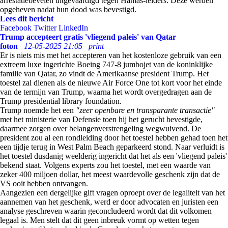
arrestatiebevelen uitgevaardigd tegen Hamas-leiders. Deze werden
opgeheven nadat hun dood was bevestigd.
Lees dit bericht
Facebook
Twitter
LinkedIn
Trump accepteert gratis 'vliegend paleis' van Qatar
foton
12-05-2025 21:05
print
Er is niets mis met het accepteren van het kostenloze gebruik van een
extreem luxe ingerichte Boeing 747-8 jumbojet van de koninklijke
familie van Qatar, zo vindt de Amerikaanse president Trump. Het
toestel zal dienen als de nieuwe Air Force One tot kort voor het einde
van de termijn van Trump, waarna het wordt overgedragen aan de
Trump presidential library foundation.
Trump noemde het een
"zeer openbare en transparante transactie"
met het ministerie van Defensie toen hij het gerucht bevestigde,
daarmee zorgen over belangenverstrengeling wegwuivend. De
president zou al een rondleiding door het toestel hebben gehad toen het
een tijdje terug in West Palm Beach geparkeerd stond. Naar verluidt is
het toestel dusdanig weelderig ingericht dat het als een 'vliegend paleis'
bekend staat. Volgens experts zou het toestel, met een waarde van
zeker 400 miljoen dollar, het meest waardevolle geschenk zijn dat de
VS ooit hebben ontvangen.
Aangezien een dergelijke gift vragen oproept over de legaliteit van het
aannemen van het geschenk, werd er door advocaten en juristen een
analyse geschreven waarin geconcludeerd wordt dat dit volkomen
legaal is. Men stelt dat dit geen inbreuk vormt op wetten tegen