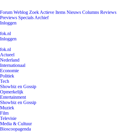
Forum
Weblog
Zoek
Actieve Items
Nieuws
Columns
Reviews
Previews
Specials
Archief
Inloggen
fok.nl
Inloggen
fok.nl
Actueel
Nederland
Internationaal
Economie
Politiek
Tech
Showbiz en Gossip
Opmerkelijk
Entertainment
Showbiz en Gossip
Muziek
Film
Televisie
Media & Cultuur
Bioscoopagenda