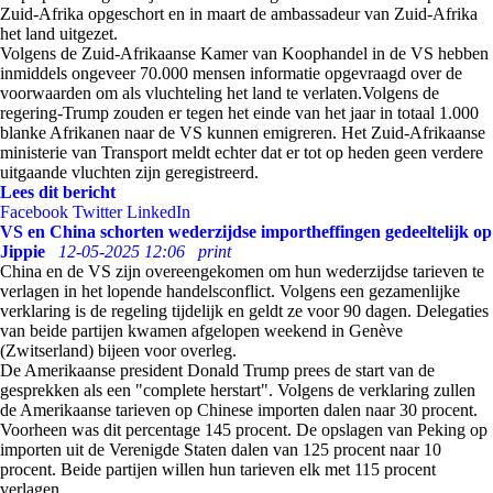
Zuid-Afrika opgeschort en in maart de ambassadeur van Zuid-Afrika
het land uitgezet.
Volgens de Zuid-Afrikaanse Kamer van Koophandel in de VS hebben
inmiddels ongeveer 70.000 mensen informatie opgevraagd over de
voorwaarden om als vluchteling het land te verlaten.Volgens de
regering-Trump zouden er tegen het einde van het jaar in totaal 1.000
blanke Afrikanen naar de VS kunnen emigreren. Het Zuid-Afrikaanse
ministerie van Transport meldt echter dat er tot op heden geen verdere
uitgaande vluchten zijn geregistreerd.
Lees dit bericht
Facebook
Twitter
LinkedIn
VS en China schorten wederzijdse importheffingen gedeeltelijk op
Jippie
12-05-2025 12:06
print
China en de VS zijn overeengekomen om hun wederzijdse tarieven te
verlagen in het lopende handelsconflict. Volgens een gezamenlijke
verklaring is de regeling tijdelijk en geldt ze voor 90 dagen. Delegaties
van beide partijen kwamen afgelopen weekend in Genève
(Zwitserland) bijeen voor overleg.
De Amerikaanse president Donald Trump prees de start van de
gesprekken als een "complete herstart". Volgens de verklaring zullen
de Amerikaanse tarieven op Chinese importen dalen naar 30 procent.
Voorheen was dit percentage 145 procent. De opslagen van Peking op
importen uit de Verenigde Staten dalen van 125 procent naar 10
procent. Beide partijen willen hun tarieven elk met 115 procent
verlagen.