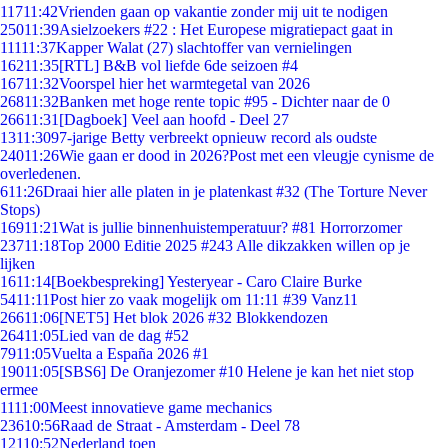
117
11:42
Vrienden gaan op vakantie zonder mij uit te nodigen
250
11:39
Asielzoekers #22 : Het Europese migratiepact gaat in
111
11:37
Kapper Walat (27) slachtoffer van vernielingen
162
11:35
[RTL] B&B vol liefde 6de seizoen #4
167
11:32
Voorspel hier het warmtegetal van 2026
268
11:32
Banken met hoge rente topic #95 - Dichter naar de 0
266
11:31
[Dagboek] Veel aan hoofd - Deel 27
13
11:30
97-jarige Betty verbreekt opnieuw record als oudste
240
11:26
Wie gaan er dood in 2026?Post met een vleugje cynisme de
overledenen.
6
11:26
Draai hier alle platen in je platenkast #32 (The Torture Never
Stops)
169
11:21
Wat is jullie binnenhuistemperatuur? #81 Horrorzomer
237
11:18
Top 2000 Editie 2025 #243 Alle dikzakken willen op je
lijken
16
11:14
[Boekbespreking] Yesteryear - Caro Claire Burke
54
11:11
Post hier zo vaak mogelijk om 11:11 #39 Vanz11
266
11:06
[NET5] Het blok 2026 #32 Blokkendozen
264
11:05
Lied van de dag #52
79
11:05
Vuelta a España 2026 #1
190
11:05
[SBS6] De Oranjezomer #10 Helene je kan het niet stop
ermee
11
11:00
Meest innovatieve game mechanics
236
10:56
Raad de Straat - Amsterdam - Deel 78
121
10:52
Nederland toen