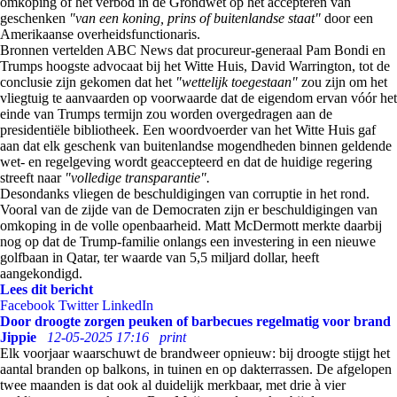
omkoping of het verbod in de Grondwet op het accepteren van
geschenken
"van een koning, prins of buitenlandse staat"
door een
Amerikaanse overheidsfunctionaris.
Bronnen vertelden ABC News dat procureur-generaal Pam Bondi en
Trumps hoogste advocaat bij het Witte Huis, David Warrington, tot de
conclusie zijn gekomen dat het
"wettelijk toegestaan"
zou zijn om het
vliegtuig te aanvaarden op voorwaarde dat de eigendom ervan vóór het
einde van Trumps termijn zou worden overgedragen aan de
presidentiële bibliotheek. Een woordvoerder van het Witte Huis gaf
aan dat elk geschenk van buitenlandse mogendheden binnen geldende
wet- en regelgeving wordt geaccepteerd en dat de huidige regering
streeft naar
"volledige transparantie".
Desondanks vliegen de beschuldigingen van corruptie in het rond.
Vooral van de zijde van de Democraten zijn er beschuldigingen van
omkoping in de volle openbaarheid. Matt McDermott merkte daarbij
nog op dat de Trump-familie onlangs een investering in een nieuwe
golfbaan in Qatar, ter waarde van 5,5 miljard dollar, heeft
aangekondigd.
Lees dit bericht
Facebook
Twitter
LinkedIn
Door droogte zorgen peuken of barbecues regelmatig voor brand
Jippie
12-05-2025 17:16
print
Elk voorjaar waarschuwt de brandweer opnieuw: bij droogte stijgt het
aantal branden op balkons, in tuinen en op dakterrassen. De afgelopen
twee maanden is dat ook al duidelijk merkbaar, met drie à vier