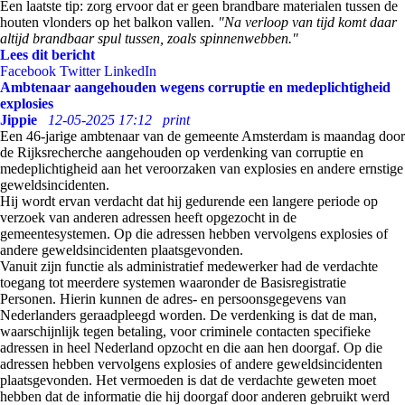
Een laatste tip: zorg ervoor dat er geen brandbare materialen tussen de
houten vlonders op het balkon vallen.
"Na verloop van tijd komt daar
altijd brandbaar spul tussen, zoals spinnenwebben."
Lees dit bericht
Facebook
Twitter
LinkedIn
Ambtenaar aangehouden wegens corruptie en medeplichtigheid
explosies
Jippie
12-05-2025 17:12
print
Een 46-jarige ambtenaar van de gemeente Amsterdam is maandag door
de Rijksrecherche aangehouden op verdenking van corruptie en
medeplichtigheid aan het veroorzaken van explosies en andere ernstige
geweldsincidenten.
Hij wordt ervan verdacht dat hij gedurende een langere periode op
verzoek van anderen adressen heeft opgezocht in de
gemeentesystemen. Op die adressen hebben vervolgens explosies of
andere geweldsincidenten plaatsgevonden.
Vanuit zijn functie als administratief medewerker had de verdachte
toegang tot meerdere systemen waaronder de Basisregistratie
Personen. Hierin kunnen de adres- en persoonsgegevens van
Nederlanders geraadpleegd worden. De verdenking is dat de man,
waarschijnlijk tegen betaling, voor criminele contacten specifieke
adressen in heel Nederland opzocht en die aan hen doorgaf. Op die
adressen hebben vervolgens explosies of andere geweldsincidenten
plaatsgevonden. Het vermoeden is dat de verdachte geweten moet
hebben dat de informatie die hij doorgaf door anderen gebruikt werd