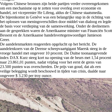
Volgens Chinese bronnen zijn beide partijen verder overeengekomen
om een mechanisme op te zetten voor overleg over economie en
handel, zei vicepremier He Lifeng, aldus de Chinese staatsmedia.
De bijeenkomst in Genève was een belangrijke stap in de richting van
het oplossen van meningsverschillen door middel van dialoog en legde
de basis voor verdieping van de samenwerking. Onder de deelnemers
aan de gesprekken waren de Amerikaanse minister van Financiën Scott
Bessent en de Amerikaanse handelsvertegenwoordiger Jamieson
Greer.
De aandelenmarkten reageerden opgelucht op het bericht. De
aandelenkoers van de Deense scheepvaartgigant Maersk steeg in de
vroege handel met ongeveer 10 procent. De Duitse toonaangevende
index DAX Kurz steeg kort na opening van de beurs met 1,54 procent
naar 23.861,01 punten, nadat vrijdag voor het eerst de grens van
23.500 punten was overschreden. De prijs van goud, dat als een
veilige belegging wordt beschouwd in tijden van crisis, daalde naar
ongeveer $ 3.230 per troy ounce.