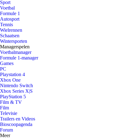
Sport
Voetbal
Formule 1
Autosport
Tennis
Wielrennen
Schaatsen
Wintersporten
Managerspelen
Voetbalmanager
Formule 1-manager
Games
PC
Playstation 4
Xbox One
Nintendo Switch
Xbox Series X|S
PlayStation 5
Film & TV
Film
Televisie
Trailers en Videos
Bioscoopagenda
Forum
Meer