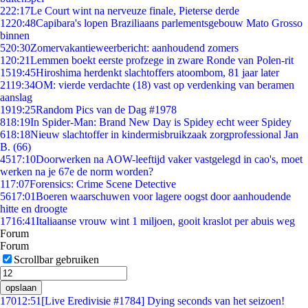
2
22:17
Le Court wint na nerveuze finale, Pieterse derde
12
20:48
Capibara's lopen Braziliaans parlementsgebouw Mato Grosso
binnen
5
20:30
Zomervakantieweerbericht: aanhoudend zomers
1
20:21
Lemmen boekt eerste profzege in zware Ronde van Polen-rit
15
19:45
Hiroshima herdenkt slachtoffers atoombom, 81 jaar later
21
19:34
OM: vierde verdachte (18) vast op verdenking van beramen
aanslag
19
19:25
Random Pics van de Dag #1978
8
18:19
In Spider-Man: Brand New Day is Spidey echt weer Spidey
6
18:18
Nieuw slachtoffer in kindermisbruikzaak zorgprofessional Jan
B. (66)
45
17:10
Doorwerken na AOW-leeftijd vaker vastgelegd in cao's, moet
werken na je 67e de norm worden?
1
17:07
Forensics: Crime Scene Detective
56
17:01
Boeren waarschuwen voor lagere oogst door aanhoudende
hitte en droogte
17
16:41
Italiaanse vrouw wint 1 miljoen, gooit kraslot per abuis weg
Forum
Forum
Scrollbar gebruiken
opslaan
170
12:51
[Live Eredivisie #1784] Dying seconds van het seizoen!