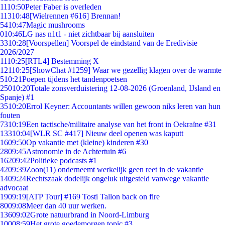
11
10:50
Peter Faber is overleden
113
10:48
[Wielrennen #616] Brennan!
54
10:47
Magic mushrooms
0
10:46
LG nas n1t1 - niet zichtbaar bij aansluiten
33
10:28
[Voorspellen] Voorspel de eindstand van de Eredivisie
2026/2027
11
10:25
[RTL4] Bestemming X
121
10:25
[ShowChat #1259] Waar we gezellig klagen over de warmte
5
10:21
Poepen tijdens het tandenpoetsen
250
10:20
Totale zonsverduistering 12-08-2026 (Groenland, IJsland en
Spanje) #1
35
10:20
Errol Keyner: Accountants willen gewoon niks leren van hun
fouten
73
10:19
Een tactische/militaire analyse van het front in Oekraïne #31
133
10:04
[WLR SC #417] Nieuw deel openen was kaputt
16
09:50
Op vakantie met (kleine) kinderen #30
28
09:45
Astronomie in de Achtertuin #6
162
09:42
Politieke podcasts #1
42
09:39
Zoon(11) onderneemt werkelijk geen reet in de vakantie
14
09:24
Rechtszaak dodelijk ongeluk uitgesteld vanwege vakantie
advocaat
19
09:19
[ATP Tour] #169 Tosti Tallon back on fire
80
09:08
Meer dan 40 uur werken.
136
09:02
Grote natuurbrand in Noord-Limburg
100
08:59
Het grote goedemorgen topic #3