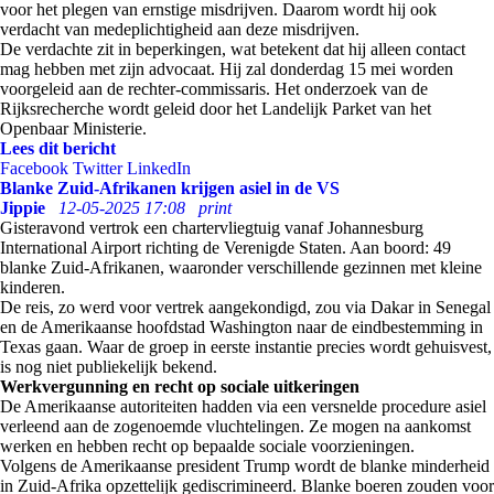
voor het plegen van ernstige misdrijven. Daarom wordt hij ook
verdacht van medeplichtigheid aan deze misdrijven.
De verdachte zit in beperkingen, wat betekent dat hij alleen contact
mag hebben met zijn advocaat. Hij zal donderdag 15 mei worden
voorgeleid aan de rechter-commissaris. Het onderzoek van de
Rijksrecherche wordt geleid door het Landelijk Parket van het
Openbaar Ministerie.
Lees dit bericht
Facebook
Twitter
LinkedIn
Blanke Zuid-Afrikanen krijgen asiel in de VS
Jippie
12-05-2025 17:08
print
Gisteravond vertrok een chartervliegtuig vanaf Johannesburg
International Airport richting de Verenigde Staten. Aan boord: 49
blanke Zuid-Afrikanen, waaronder verschillende gezinnen met kleine
kinderen.
De reis, zo werd voor vertrek aangekondigd, zou via Dakar in Senegal
en de Amerikaanse hoofdstad Washington naar de eindbestemming in
Texas gaan. Waar de groep in eerste instantie precies wordt gehuisvest,
is nog niet publiekelijk bekend.
Werkvergunning en recht op sociale uitkeringen
De Amerikaanse autoriteiten hadden via een versnelde procedure asiel
verleend aan de zogenoemde vluchtelingen. Ze mogen na aankomst
werken en hebben recht op bepaalde sociale voorzieningen.
Volgens de Amerikaanse president Trump wordt de blanke minderheid
in Zuid-Afrika opzettelijk gediscrimineerd. Blanke boeren zouden voor