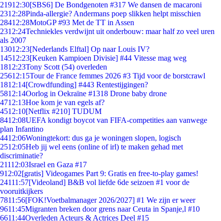
219
12:30
[SBS6] De Bondgenoten #317 We dansen de macaroni
23
12:28
Pinda-allergie? Andermans poep slikken helpt misschien
284
12:28
MotoGP #93 Met de TT in Assen
23
12:24
Techniekles verdwijnt uit onderbouw: maar half zo veel uren
als 2007
130
12:23
[Nederlands Elftal] Op naar Louis IV?
145
12:23
[Keuken Kampioen Divisie] #44 Vitesse mag weg
18
12:23
Tony Scott (54) overleden
256
12:15
Tour de France femmes 2026 #3 Tijd voor de borstcrawl
18
12:14
[Crowdfunding] #443 Rentestijgingen?
58
12:14
Oorlog in Oekraïne #1318 Drone baby drone
47
12:13
Hoe kom je van egels af?
45
12:10
[Netflix #210] TUDUM
84
12:08
UEFA kondigt boycot van FIFA-competities aan vanwege
plan Infantino
44
12:06
Woningtekort: dus ga je woningen slopen, logisch
25
12:05
Heb jij wel eens (online of irl) te maken gehad met
discriminatie?
211
12:03
Israel en Gaza #17
9
12:02
[gratis] Videogames Part 9: Gratis en free-to-play games!
241
11:57
[Videoland] B&B vol liefde 6de seizoen #1 voor de
vooruitkijkers
78
11:56
[FOK!Voetbalmanager 2026/2027] #1 We zijn er weer
96
11:45
Migranten breken door grens naar Ceuta in Spanje,l #10
66
11:44
Overleden Acteurs & Actrices Deel #15