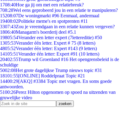
17
08:40
Hoe ga jij om met een relatiebreuk?
7
08:28
Wel eens geprobeerd jou in een relatie te manipuleren?
152
08:07
De woningmarkt #96 Eenmaal, andermaal
194
08:02
Politieke meme's en spotprenten #11
33
07:43
Zou je vreemdgaan in een relatie kunnen vergeven?
18
06:40
Managarm's boerderij deel #5.1
198
05:54
Verander een letter expert (7lettereditie) #50
13
05:53
Verander één letter. Expert # 75 (8 letters)
48
05:52
Verander één letter: Expert #143 (9 letters)
141
05:51
Verander één letter: Expert #91 (10 letters)
204
02:55
Trump wil Groenland #16 Het opengrensbeleid is de
schuldige
50
02:08
Het grote dagelijkse Trump nieuws topic #31
181
01:55
[ONLINE] Roddelpraat Topic #21
144
00:29
[AKQ] #3384 Topic met vragen. En soms goede
antwoorden.
51
00:26
Perez Hilton opgenomen op spoed na uitzenden van
gruwelijke video