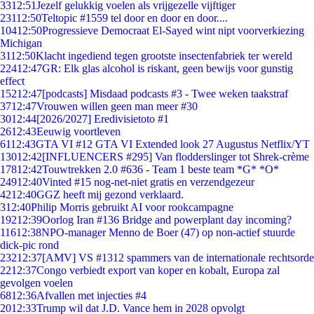
33
12:51
Jezelf gelukkig voelen als vrijgezelle vijftiger
231
12:50
Teltopic #1559 tel door en door en door....
104
12:50
Progressieve Democraat El-Sayed wint nipt voorverkiezing
Michigan
31
12:50
Klacht ingediend tegen grootste insectenfabriek ter wereld
224
12:47
GR: Elk glas alcohol is riskant, geen bewijs voor gunstig
effect
152
12:47
[podcasts] Misdaad podcasts #3 - Twee weken taakstraf
37
12:47
Vrouwen willen geen man meer #30
30
12:44
[2026/2027] Eredivisietoto #1
26
12:43
Eeuwig voortleven
61
12:43
GTA VI #12 GTA VI Extended look 27 Augustus Netflix/YT
130
12:42
[INFLUENCERS #295] Van flodderslinger tot Shrek-crème
178
12:42
Touwtrekken 2.0 #636 - Team 1 beste team *G* *O*
249
12:40
Vinted #15 nog-net-niet gratis en verzendgezeur
42
12:40
GGZ heeft mij gezond verklaard.
3
12:40
Philip Morris gebruikt AI voor rookcampagne
192
12:39
Oorlog Iran #136 Bridge and powerplant day incoming?
116
12:38
NPO-manager Menno de Boer (47) op non-actief stuurde
dick-pic rond
232
12:37
[AMV] VS #1312 spammers van de internationale rechtsorde
22
12:37
Congo verbiedt export van koper en kobalt, Europa zal
gevolgen voelen
68
12:36
Afvallen met injecties #4
20
12:33
Trump wil dat J.D. Vance hem in 2028 opvolgt