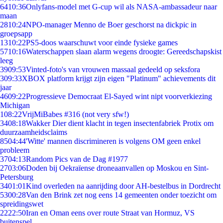
64
10:36
Onlyfans-model met G-cup wil als NASA-ambassadeur naar
maan
28
10:24
NPO-manager Menno de Boer geschorst na dickpic in
groepsapp
13
10:22
PS5-doos waarschuwt voor einde fysieke games
57
10:16
Waterschappen slaan alarm wegens droogte: Gereedschapskist
leeg
39
09:53
Vinted-foto's van vrouwen massaal gedeeld op seksfora
3
09:33
XBOX platform krijgt zijn eigen "Platinum" achievements dit
jaar
46
09:22
Progressieve Democraat El-Sayed wint nipt voorverkiezing
Michigan
1
08:22
VrijMiBabes #316 (not very sfw!)
34
08:18
Wakker Dier dient klacht in tegen insectenfabriek Protix om
duurzaamheidsclaims
85
04:44
'Witte' mannen discrimineren is volgens OM geen enkel
probleem
37
04:13
Random Pics van de Dag #1977
27
03:06
Doden bij Oekraïense droneaanvallen op Moskou en Sint-
Petersburg
34
01:01
Kind overleden na aanrijding door AH-bestelbus in Dordrecht
53
00:28
Van den Brink zet nog eens 14 gemeenten onder toezicht om
spreidingswet
22
22:50
Iran en Oman eens over route Straat van Hormuz, VS
buitenspel