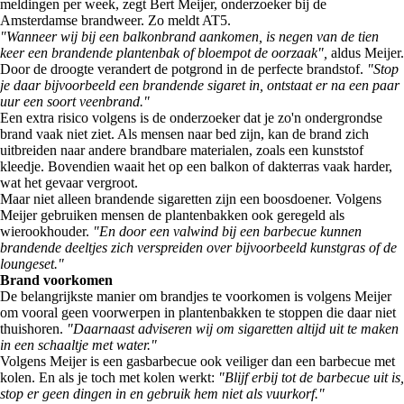
meldingen per week, zegt Bert Meijer, onderzoeker bij de
Amsterdamse brandweer. Zo meldt AT5.
"Wanneer wij bij een balkonbrand aankomen, is negen van de tien
keer een brandende plantenbak of bloempot de oorzaak",
aldus Meijer.
Door de droogte verandert de potgrond in de perfecte brandstof.
"Stop
je daar bijvoorbeeld een brandende sigaret in, ontstaat er na een paar
uur een soort veenbrand."
Een extra risico volgens is de onderzoeker dat je zo'n ondergrondse
brand vaak niet ziet. Als mensen naar bed zijn, kan de brand zich
uitbreiden naar andere brandbare materialen, zoals een kunststof
kleedje. Bovendien waait het op een balkon of dakterras vaak harder,
wat het gevaar vergroot.
Maar niet alleen brandende sigaretten zijn een boosdoener. Volgens
Meijer gebruiken mensen de plantenbakken ook geregeld als
wierookhouder.
"En door een valwind bij een barbecue kunnen
brandende deeltjes zich verspreiden over bijvoorbeeld kunstgras of de
loungeset."
Brand voorkomen
De belangrijkste manier om brandjes te voorkomen is volgens Meijer
om vooral geen voorwerpen in plantenbakken te stoppen die daar niet
thuishoren.
"Daarnaast adviseren wij om sigaretten altijd uit te maken
in een schaaltje met water."
Volgens Meijer is een gasbarbecue ook veiliger dan een barbecue met
kolen. En als je toch met kolen werkt:
"Blijf erbij tot de barbecue uit is,
stop er geen dingen in en gebruik hem niet als vuurkorf."