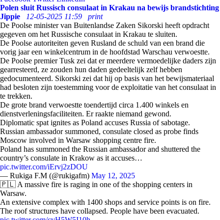
Polen sluit Russisch consulaat in Krakau na bewijs brandstichting
Jippie
12-05-2025 11:59
print
De Poolse minister van Buitenlandse Zaken Sikorski heeft opdracht
gegeven om het Russische consulaat in Krakau te sluiten.
De Poolse autoriteiten geven Rusland de schuld van een brand die
vorig jaar een winkelcentrum in de hoofdstad Warschau verwoestte.
De Poolse premier Tusk zei dat er meerdere vermoedelijke daders zijn
gearresteerd, ze zouden hun daden gedeeltelijk zelf hebben
gedocumenteerd. Sikorski zei dat hij op basis van het bewijsmateriaal
had besloten zijn toestemming voor de exploitatie van het consulaat in
te trekken.
De grote brand verwoestte toendertijd circa 1.400 winkels en
dienstverleningsfaciliteiten. Er raakte niemand gewond.
Diplomatic spat ignites as Poland accuses Russia of sabotage.
Russian ambassador summoned, consulate closed as probe finds
Moscow involved in Warsaw shopping centre fire.
Poland has summoned the Russian ambassador and shuttered the
country’s consulate in Krakow as it accuses…
pic.twitter.com/iErvj2zDOU
— Rukiga F.M (@rukigafm)
May 12, 2025
🇵🇱 A massive fire is raging in one of the shopping centers in
Warsaw.
An extensive complex with 1400 shops and service points is on fire.
The roof structures have collapsed. People have been evacuated.
pic.twitter.com/cvH5W5I10h