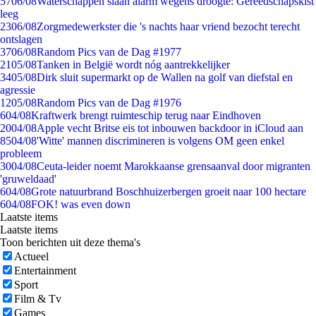
57
06/08
Waterschappen slaan alarm wegens droogte: Gereedschapskist
leeg
23
06/08
Zorgmedewerkster die 's nachts haar vriend bezocht terecht
ontslagen
37
06/08
Random Pics van de Dag #1977
21
05/08
Tanken in België wordt nóg aantrekkelijker
34
05/08
Dirk sluit supermarkt op de Wallen na golf van diefstal en
agressie
12
05/08
Random Pics van de Dag #1976
6
04/08
Kraftwerk brengt ruimteschip terug naar Eindhoven
20
04/08
Apple vecht Britse eis tot inbouwen backdoor in iCloud aan
85
04/08
'Witte' mannen discrimineren is volgens OM geen enkel
probleem
30
04/08
Ceuta-leider noemt Marokkaanse grensaanval door migranten
'gruweldaad'
6
04/08
Grote natuurbrand Boschhuizerbergen groeit naar 100 hectare
6
04/08
FOK! was even down
Laatste items
Laatste items
Toon berichten uit deze thema's
Actueel
Entertainment
Sport
Film & Tv
Games