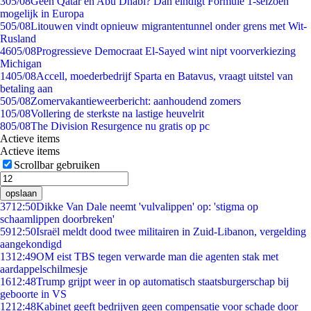
3
05/08
Geen Qatar en Abu Dhabi? Dan eindigt Formule 1-seizoen
mogelijk in Europa
5
05/08
Litouwen vindt opnieuw migrantentunnel onder grens met Wit-
Rusland
46
05/08
Progressieve Democraat El-Sayed wint nipt voorverkiezing
Michigan
14
05/08
Accell, moederbedrijf Sparta en Batavus, vraagt uitstel van
betaling aan
5
05/08
Zomervakantieweerbericht: aanhoudend zomers
1
05/08
Vollering de sterkste na lastige heuvelrit
8
05/08
The Division Resurgence nu gratis op pc
Actieve items
Actieve items
Scrollbar gebruiken
opslaan
37
12:50
Dikke Van Dale neemt 'vulvalippen' op: 'stigma op
schaamlippen doorbreken'
59
12:50
Israël meldt dood twee militairen in Zuid-Libanon, vergelding
aangekondigd
13
12:49
OM eist TBS tegen verwarde man die agenten stak met
aardappelschilmesje
16
12:48
Trump grijpt weer in op automatisch staatsburgerschap bij
geboorte in VS
12
12:48
Kabinet geeft bedrijven geen compensatie voor schade door