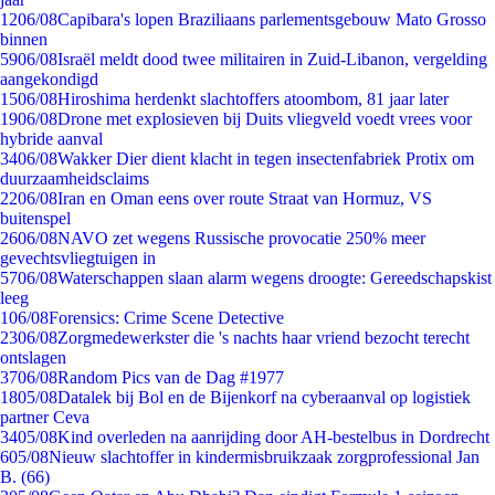
12
06/08
Capibara's lopen Braziliaans parlementsgebouw Mato Grosso
binnen
59
06/08
Israël meldt dood twee militairen in Zuid-Libanon, vergelding
aangekondigd
15
06/08
Hiroshima herdenkt slachtoffers atoombom, 81 jaar later
19
06/08
Drone met explosieven bij Duits vliegveld voedt vrees voor
hybride aanval
34
06/08
Wakker Dier dient klacht in tegen insectenfabriek Protix om
duurzaamheidsclaims
22
06/08
Iran en Oman eens over route Straat van Hormuz, VS
buitenspel
26
06/08
NAVO zet wegens Russische provocatie 250% meer
gevechtsvliegtuigen in
57
06/08
Waterschappen slaan alarm wegens droogte: Gereedschapskist
leeg
1
06/08
Forensics: Crime Scene Detective
23
06/08
Zorgmedewerkster die 's nachts haar vriend bezocht terecht
ontslagen
37
06/08
Random Pics van de Dag #1977
18
05/08
Datalek bij Bol en de Bijenkorf na cyberaanval op logistiek
partner Ceva
34
05/08
Kind overleden na aanrijding door AH-bestelbus in Dordrecht
6
05/08
Nieuw slachtoffer in kindermisbruikzaak zorgprofessional Jan
B. (66)