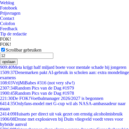
Weblog
Fotoboek
Prijsvragen
Contact
Colofon
Feedback
Tip de redactie
FOK!
FOK!
Scrollbar gebruiken
opslaan
9
09:40
Meta krijgt half miljard boete voor mentale schade bij jongeren
15
09:37
Denemarken pakt AI-gebruik in scholen aan: extra mondelinge
examens
1
08:03
VrijMiBabes #316 (not very sfw!)
23
07:34
Random Pics van de Dag #1979
19
00:45
Random Pics van de Dag #1978
2
21:30
De FOK!Voetbalmanager 2026/2027 is begonnen
64
14:35
Onlyfans-model met G-cup wil als NASA-ambassadeur naar
maan
24
14:09
Huisarts per direct uit vak gezet om ernstig alcoholmisbruik
19
06/08
Drone met explosieven bij Duits vliegveld voedt vrees voor
hybride aanval