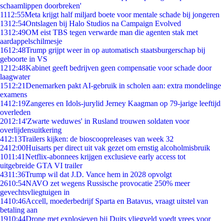
schaamlippen doorbreken'
11
12:55
Meta krijgt half miljard boete voor mentale schade bij jongeren
13
12:54
Ontslagen bij Halo Studios na Campaign Evolved
13
12:49
OM eist TBS tegen verwarde man die agenten stak met
aardappelschilmesje
16
12:48
Trump grijpt weer in op automatisch staatsburgerschap bij
geboorte in VS
12
12:48
Kabinet geeft bedrijven geen compensatie voor schade door
laagwater
15
12:21
Denemarken pakt AI-gebruik in scholen aan: extra mondelinge
examens
14
12:19
Zangeres en Idols-jurylid Jerney Kaagman op 79-jarige leeftijd
overleden
20
12:14
'Zwarte weduwes' in Rusland trouwen soldaten voor
overlijdensuitkering
4
12:13
Trailers kijken: de bioscoopreleases van week 32
24
12:00
Huisarts per direct uit vak gezet om ernstig alcoholmisbruik
10
11:41
Netflix-abonnees krijgen exclusieve early access tot
uitgebreide GTA VI trailer
43
11:36
Trump wil dat J.D. Vance hem in 2028 opvolgt
26
10:54
NAVO zet wegens Russische provocatie 250% meer
gevechtsvliegtuigen in
14
10:46
Accell, moederbedrijf Sparta en Batavus, vraagt uitstel van
betaling aan
19
10:44
Drone met explosieven bij Duits vliegveld voedt vrees voor