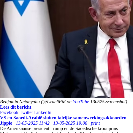
Benjamin Netanyahu (@IsraeliPM on
YouTube
130525-screenshot)
Lees dit bericht
Facebook
Twitter
LinkedIn
VS en Saoedi-Arabië sluiten talrijke samenwerkingsakkoorden
Jippie
13-05-2025 11:42
13-05-2025 19:08
print
De Amerikaanse president Trump en de Saoedische kroonprins