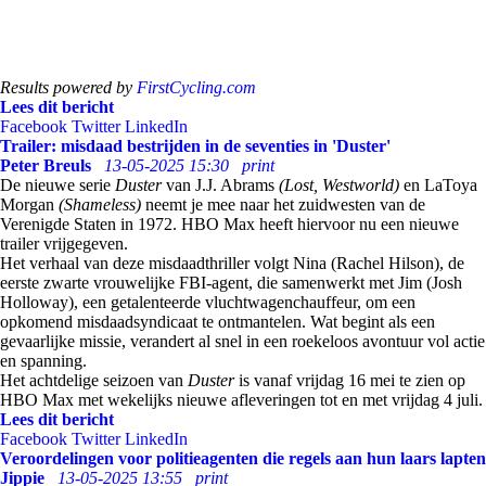
Results powered by
FirstCycling.com
Lees dit bericht
Facebook
Twitter
LinkedIn
Trailer: misdaad bestrijden in de seventies in 'Duster'
Peter Breuls
13-05-2025 15:30
print
De nieuwe serie
Duster
van J.J. Abrams
(Lost, Westworld)
en LaToya
Morgan
(Shameless)
neemt je mee naar het zuidwesten van de
Verenigde Staten in 1972. HBO Max heeft hiervoor nu een nieuwe
trailer vrijgegeven.
Het verhaal van deze misdaadthriller volgt Nina (Rachel Hilson), de
eerste zwarte vrouwelijke FBI-agent, die samenwerkt met Jim (Josh
Holloway), een getalenteerde vluchtwagenchauffeur, om een
opkomend misdaadsyndicaat te ontmantelen. Wat begint als een
gevaarlijke missie, verandert al snel in een roekeloos avontuur vol actie
en spanning.
Het achtdelige seizoen van
Duster
is vanaf vrijdag 16 mei te zien op
HBO Max met wekelijks nieuwe afleveringen tot en met vrijdag 4 juli.
Lees dit bericht
Facebook
Twitter
LinkedIn
Veroordelingen voor politieagenten die regels aan hun laars lapten
Jippie
13-05-2025 13:55
print