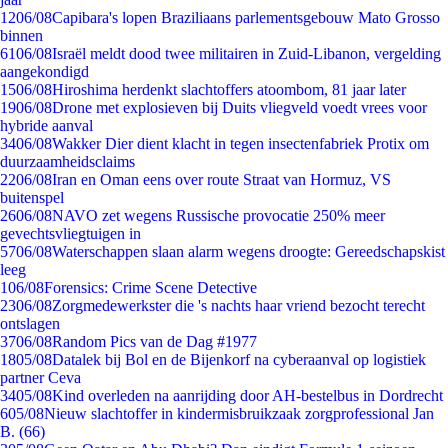
12
06/08
Capibara's lopen Braziliaans parlementsgebouw Mato Grosso
binnen
61
06/08
Israël meldt dood twee militairen in Zuid-Libanon, vergelding
aangekondigd
15
06/08
Hiroshima herdenkt slachtoffers atoombom, 81 jaar later
19
06/08
Drone met explosieven bij Duits vliegveld voedt vrees voor
hybride aanval
34
06/08
Wakker Dier dient klacht in tegen insectenfabriek Protix om
duurzaamheidsclaims
22
06/08
Iran en Oman eens over route Straat van Hormuz, VS
buitenspel
26
06/08
NAVO zet wegens Russische provocatie 250% meer
gevechtsvliegtuigen in
57
06/08
Waterschappen slaan alarm wegens droogte: Gereedschapskist
leeg
1
06/08
Forensics: Crime Scene Detective
23
06/08
Zorgmedewerkster die 's nachts haar vriend bezocht terecht
ontslagen
37
06/08
Random Pics van de Dag #1977
18
05/08
Datalek bij Bol en de Bijenkorf na cyberaanval op logistiek
partner Ceva
34
05/08
Kind overleden na aanrijding door AH-bestelbus in Dordrecht
6
05/08
Nieuw slachtoffer in kindermisbruikzaak zorgprofessional Jan
B. (66)