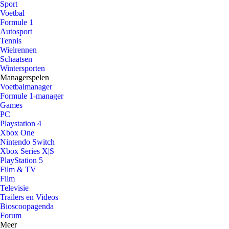
Sport
Voetbal
Formule 1
Autosport
Tennis
Wielrennen
Schaatsen
Wintersporten
Managerspelen
Voetbalmanager
Formule 1-manager
Games
PC
Playstation 4
Xbox One
Nintendo Switch
Xbox Series X|S
PlayStation 5
Film & TV
Film
Televisie
Trailers en Videos
Bioscoopagenda
Forum
Meer