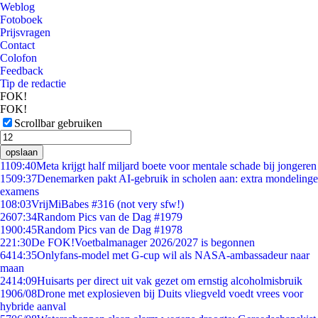
Weblog
Fotoboek
Prijsvragen
Contact
Colofon
Feedback
Tip de redactie
FOK!
FOK!
Scrollbar gebruiken
opslaan
11
09:40
Meta krijgt half miljard boete voor mentale schade bij jongeren
15
09:37
Denemarken pakt AI-gebruik in scholen aan: extra mondelinge
examens
1
08:03
VrijMiBabes #316 (not very sfw!)
26
07:34
Random Pics van de Dag #1979
19
00:45
Random Pics van de Dag #1978
2
21:30
De FOK!Voetbalmanager 2026/2027 is begonnen
64
14:35
Onlyfans-model met G-cup wil als NASA-ambassadeur naar
maan
24
14:09
Huisarts per direct uit vak gezet om ernstig alcoholmisbruik
19
06/08
Drone met explosieven bij Duits vliegveld voedt vrees voor
hybride aanval