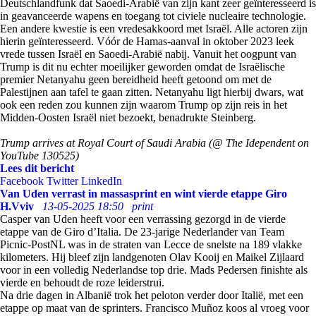
Deutschlandfunk dat Saoedi-Arabië van zijn kant zeer geïnteresseerd is
in geavanceerde wapens en toegang tot civiele nucleaire technologie.
Een andere kwestie is een vredesakkoord met Israël. Alle actoren zijn
hierin geïnteresseerd. Vóór de Hamas-aanval in oktober 2023 leek
vrede tussen Israël en Saoedi-Arabië nabij. Vanuit het oogpunt van
Trump is dit nu echter moeilijker geworden omdat de Israëlische
premier Netanyahu geen bereidheid heeft getoond om met de
Palestijnen aan tafel te gaan zitten. Netanyahu ligt hierbij dwars, wat
ook een reden zou kunnen zijn waarom Trump op zijn reis in het
Midden-Oosten Israël niet bezoekt, benadrukte Steinberg.
Trump arrives at Royal Court of Saudi Arabia (@ The Idependent on
YouTube 130525)
Lees dit bericht
Facebook
Twitter
LinkedIn
Van Uden verrast in massasprint en wint vierde etappe Giro
H.Vviv
13-05-2025 18:50
print
Casper van Uden heeft voor een verrassing gezorgd in de vierde
etappe van de Giro d’Italia. De 23-jarige Nederlander van Team
Picnic-PostNL was in de straten van Lecce de snelste na 189 vlakke
kilometers. Hij bleef zijn landgenoten Olav Kooij en Maikel Zijlaard
voor in een volledig Nederlandse top drie. Mads Pedersen finishte als
vierde en behoudt de roze leiderstrui.
Na drie dagen in Albanië trok het peloton verder door Italië, met een
etappe op maat van de sprinters. Francisco Muñoz koos al vroeg voor