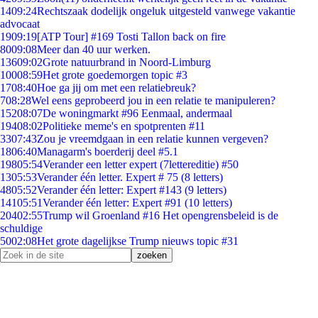
14
09:24
Rechtszaak dodelijk ongeluk uitgesteld vanwege vakantie
advocaat
19
09:19
[ATP Tour] #169 Tosti Tallon back on fire
80
09:08
Meer dan 40 uur werken.
136
09:02
Grote natuurbrand in Noord-Limburg
100
08:59
Het grote goedemorgen topic #3
17
08:40
Hoe ga jij om met een relatiebreuk?
7
08:28
Wel eens geprobeerd jou in een relatie te manipuleren?
152
08:07
De woningmarkt #96 Eenmaal, andermaal
194
08:02
Politieke meme's en spotprenten #11
33
07:43
Zou je vreemdgaan in een relatie kunnen vergeven?
18
06:40
Managarm's boerderij deel #5.1
198
05:54
Verander een letter expert (7lettereditie) #50
13
05:53
Verander één letter. Expert # 75 (8 letters)
48
05:52
Verander één letter: Expert #143 (9 letters)
141
05:51
Verander één letter: Expert #91 (10 letters)
204
02:55
Trump wil Groenland #16 Het opengrensbeleid is de
schuldige
50
02:08
Het grote dagelijkse Trump nieuws topic #31