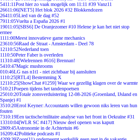
54
11:11
Post hier zo vaak mogelijk om 11:11 #39 Vanz11
266
11:06
[NET5] Het blok 2026 #32 Blokkendozen
264
11:05
Lied van de dag #52
79
11:05
Vuelta a España 2026 #1
190
11:05
[SBS6] De Oranjezomer #10 Helene je kan het niet stop
ermee
11
11:00
Meest innovatieve game mechanics
236
10:56
Raad de Straat - Amsterdam - Deel 78
121
10:52
Nederland toen
11
10:50
Peter Faber is overleden
113
10:48
[Wielrennen #616] Brennan!
54
10:47
Magic mushrooms
0
10:46
LG nas n1t1 - niet zichtbaar bij aansluiten
11
10:25
[RTL4] Bestemming X
121
10:25
[ShowChat #1259] Waar we gezellig klagen over de warmte
5
10:21
Poepen tijdens het tandenpoetsen
250
10:20
Totale zonsverduistering 12-08-2026 (Groenland, IJsland en
Spanje) #1
35
10:20
Errol Keyner: Accountants willen gewoon niks leren van hun
fouten
73
10:19
Een tactische/militaire analyse van het front in Oekraïne #31
133
10:04
[WLR SC #417] Nieuw deel openen was kaputt
28
09:45
Astronomie in de Achtertuin #6
162
09:42
Politieke podcasts #1
42
09:39
Zoon(11) onderneemt werkelijk geen reet in de vakantie