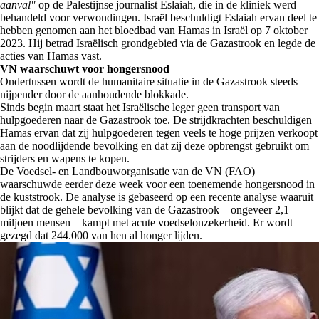
aanval"
op de Palestijnse journalist Eslaiah, die in de kliniek werd
behandeld voor verwondingen. Israël beschuldigt Eslaiah ervan deel te
hebben genomen aan het bloedbad van Hamas in Israël op 7 oktober
2023. Hij betrad Israëlisch grondgebied via de Gazastrook en legde de
acties van Hamas vast.
VN waarschuwt voor hongersnood
Ondertussen wordt de humanitaire situatie in de Gazastrook steeds
nijpender door de aanhoudende blokkade.
Sinds begin maart staat het Israëlische leger geen transport van
hulpgoederen naar de Gazastrook toe. De strijdkrachten beschuldigen
Hamas ervan dat zij hulpgoederen tegen veels te hoge prijzen verkoopt
aan de noodlijdende bevolking en dat zij deze opbrengst gebruikt om
strijders en wapens te kopen.
De Voedsel- en Landbouworganisatie van de VN (FAO)
waarschuwde eerder deze week voor een toenemende hongersnood in
de kuststrook. De analyse is gebaseerd op een recente analyse waaruit
blijkt dat de gehele bevolking van de Gazastrook – ongeveer 2,1
miljoen mensen – kampt met acute voedselonzekerheid. Er wordt
gezegd dat 244.000 van hen al honger lijden.