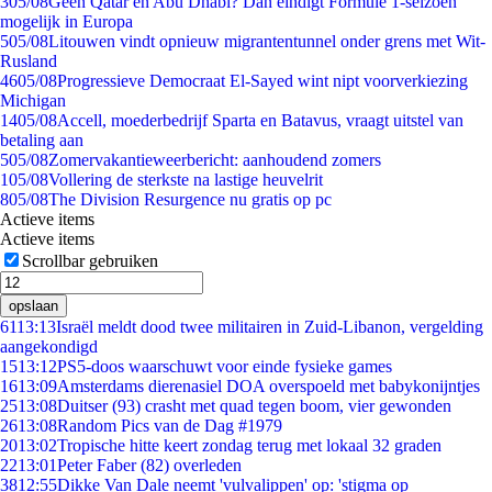
3
05/08
Geen Qatar en Abu Dhabi? Dan eindigt Formule 1-seizoen
mogelijk in Europa
5
05/08
Litouwen vindt opnieuw migrantentunnel onder grens met Wit-
Rusland
46
05/08
Progressieve Democraat El-Sayed wint nipt voorverkiezing
Michigan
14
05/08
Accell, moederbedrijf Sparta en Batavus, vraagt uitstel van
betaling aan
5
05/08
Zomervakantieweerbericht: aanhoudend zomers
1
05/08
Vollering de sterkste na lastige heuvelrit
8
05/08
The Division Resurgence nu gratis op pc
Actieve items
Actieve items
Scrollbar gebruiken
opslaan
61
13:13
Israël meldt dood twee militairen in Zuid-Libanon, vergelding
aangekondigd
15
13:12
PS5-doos waarschuwt voor einde fysieke games
16
13:09
Amsterdams dierenasiel DOA overspoeld met babykonijntjes
25
13:08
Duitser (93) crasht met quad tegen boom, vier gewonden
26
13:08
Random Pics van de Dag #1979
20
13:02
Tropische hitte keert zondag terug met lokaal 32 graden
22
13:01
Peter Faber (82) overleden
38
12:55
Dikke Van Dale neemt 'vulvalippen' op: 'stigma op