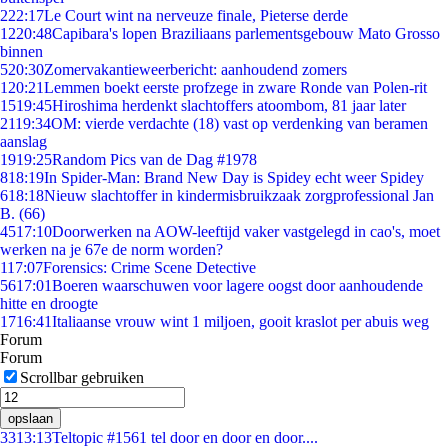
2
22:17
Le Court wint na nerveuze finale, Pieterse derde
12
20:48
Capibara's lopen Braziliaans parlementsgebouw Mato Grosso
binnen
5
20:30
Zomervakantieweerbericht: aanhoudend zomers
1
20:21
Lemmen boekt eerste profzege in zware Ronde van Polen-rit
15
19:45
Hiroshima herdenkt slachtoffers atoombom, 81 jaar later
21
19:34
OM: vierde verdachte (18) vast op verdenking van beramen
aanslag
19
19:25
Random Pics van de Dag #1978
8
18:19
In Spider-Man: Brand New Day is Spidey echt weer Spidey
6
18:18
Nieuw slachtoffer in kindermisbruikzaak zorgprofessional Jan
B. (66)
45
17:10
Doorwerken na AOW-leeftijd vaker vastgelegd in cao's, moet
werken na je 67e de norm worden?
1
17:07
Forensics: Crime Scene Detective
56
17:01
Boeren waarschuwen voor lagere oogst door aanhoudende
hitte en droogte
17
16:41
Italiaanse vrouw wint 1 miljoen, gooit kraslot per abuis weg
Forum
Forum
Scrollbar gebruiken
opslaan
33
13:13
Teltopic #1561 tel door en door en door....