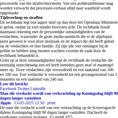
procesorde van het strafrechtsysteem. Van een politieambtenaar mag
worden verwacht dat processen-verbaal altijd naar waarheid wordt
opgemaakt.
Tijdsverloop en straffen
De rechtbank legt een lagere straf op dan door het Openbaar Ministerie
is geëist, omdat zij veel minder bewezen acht. De rechtbank houdt
daarnaast rekening met de persoonlijke omstandigheden van de
verdachten, waaronder de grote media-aandacht die er de afgelopen
jaren geweest is voor deze strafzaak en de impact die dat heeft gehad
op de verdachten en hun familie. Zij zijn alle vier ontslagen bij de
politie en hebben lang moeten wachten voordat de zaak door de
rechtbank behandeld is.
Gelet op al deze omstandigheden legt de rechtbank de verdachte die
eenmalig onrechtmatig een erf heeft betreden geen straf of maatregel
meer op. Twee verdachten zijn veroordeeld tot een taakstraf van 100
en 180 uur. Een verdachte is veroordeeld tot een gevangenisstraf van 3
maanden en een taakstraf van 240 uur.
Lees dit bericht
Facebook
Twitter
LinkedIn
Man die verdacht wordt van verkrachting op Koningsdag blijft 90
dagen langer vastzitten
Jippie
13-05-2025 13:50
print
De man die verdacht wordt van een verkrachting op de Keizersgracht
tijdens Koningsdag blijft 90 dagen langer vastzitten. Dat heeft de
raadkamer vandaag besloten. Zo meldt AT5.