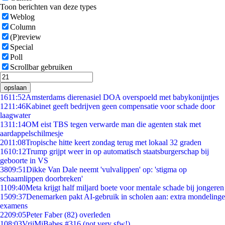
Toon berichten van deze types
Weblog
Column
(P)review
Special
Poll
Scrollbar gebruiken
opslaan
16
11:52
Amsterdams dierenasiel DOA overspoeld met babykonijntjes
12
11:46
Kabinet geeft bedrijven geen compensatie voor schade door
laagwater
13
11:14
OM eist TBS tegen verwarde man die agenten stak met
aardappelschilmesje
20
11:08
Tropische hitte keert zondag terug met lokaal 32 graden
16
10:12
Trump grijpt weer in op automatisch staatsburgerschap bij
geboorte in VS
38
09:51
Dikke Van Dale neemt 'vulvalippen' op: 'stigma op
schaamlippen doorbreken'
11
09:40
Meta krijgt half miljard boete voor mentale schade bij jongeren
15
09:37
Denemarken pakt AI-gebruik in scholen aan: extra mondelinge
examens
22
09:05
Peter Faber (82) overleden
1
08:03
VrijMiBabes #316 (not very sfw!)