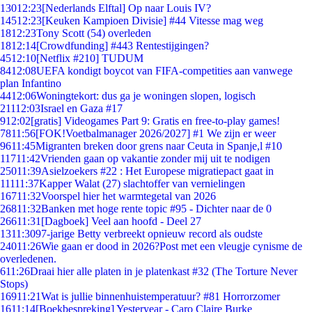
130
12:23
[Nederlands Elftal] Op naar Louis IV?
145
12:23
[Keuken Kampioen Divisie] #44 Vitesse mag weg
18
12:23
Tony Scott (54) overleden
18
12:14
[Crowdfunding] #443 Rentestijgingen?
45
12:10
[Netflix #210] TUDUM
84
12:08
UEFA kondigt boycot van FIFA-competities aan vanwege
plan Infantino
44
12:06
Woningtekort: dus ga je woningen slopen, logisch
211
12:03
Israel en Gaza #17
9
12:02
[gratis] Videogames Part 9: Gratis en free-to-play games!
78
11:56
[FOK!Voetbalmanager 2026/2027] #1 We zijn er weer
96
11:45
Migranten breken door grens naar Ceuta in Spanje,l #10
117
11:42
Vrienden gaan op vakantie zonder mij uit te nodigen
250
11:39
Asielzoekers #22 : Het Europese migratiepact gaat in
111
11:37
Kapper Walat (27) slachtoffer van vernielingen
167
11:32
Voorspel hier het warmtegetal van 2026
268
11:32
Banken met hoge rente topic #95 - Dichter naar de 0
266
11:31
[Dagboek] Veel aan hoofd - Deel 27
13
11:30
97-jarige Betty verbreekt opnieuw record als oudste
240
11:26
Wie gaan er dood in 2026?Post met een vleugje cynisme de
overledenen.
6
11:26
Draai hier alle platen in je platenkast #32 (The Torture Never
Stops)
169
11:21
Wat is jullie binnenhuistemperatuur? #81 Horrorzomer
16
11:14
[Boekbespreking] Yesteryear - Caro Claire Burke