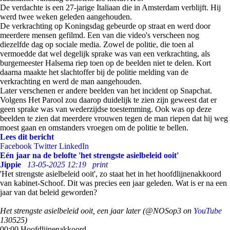
De verdachte is een 27-jarige Italiaan die in Amsterdam verblijft. Hij
werd twee weken geleden aangehouden.
De verkrachting op Koningsdag gebeurde op straat en werd door
meerdere mensen gefilmd. Een van die video's verscheen nog
diezelfde dag op sociale media. Zowel de politie, die toen al
vermoedde dat wel degelijk sprake was van een verkrachting, als
burgemeester Halsema riep toen op de beelden niet te delen. Kort
daarna maakte het slachtoffer bij de politie melding van de
verkrachting en werd de man aangehouden.
Later verschenen er andere beelden van het incident op Snapchat.
Volgens Het Parool zou daarop duidelijk te zien zijn geweest dat er
geen sprake was van wederzijdse toestemming. Ook was op deze
beelden te zien dat meerdere vrouwen tegen de man riepen dat hij weg
moest gaan en omstanders vroegen om de politie te bellen.
Lees dit bericht
Facebook
Twitter
LinkedIn
Eén jaar na de belofte 'het strengste asielbeleid ooit'
Jippie
13-05-2025 12:19
print
'Het strengste asielbeleid ooit', zo staat het in het hoofdlijnenakkoord
van kabinet-Schoof. Dit was precies een jaar geleden. Wat is er na een
jaar van dat beleid geworden?
Het strengste asielbeleid ooit, een jaar later (@NOSop3 on
YouTube
130525)
00:00 Hoofdlijnenakkoord