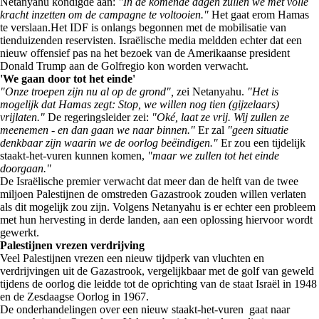
Netanyahu kondigde aan:
"In de komende dagen zullen we met volle
kracht inzetten om de campagne te voltooien."
Het gaat erom Hamas
te verslaan.Het IDF is onlangs begonnen met de mobilisatie van
tienduizenden reservisten. Israëlische media meldden echter dat een
nieuw offensief pas na het bezoek van de Amerikaanse president
Donald Trump aan de Golfregio kon worden verwacht.
'We gaan door tot het einde'
"Onze troepen zijn nu al op de grond",
zei Netanyahu.
"Het is
mogelijk dat Hamas zegt: Stop, we willen nog tien (gijzelaars)
vrijlaten."
De regeringsleider zei:
"Oké, laat ze vrij. Wij zullen ze
meenemen - en dan gaan we naar binnen."
Er zal
"geen situatie
denkbaar zijn waarin we de oorlog beëindigen."
Er zou een tijdelijk
staakt-het-vuren kunnen komen,
"maar we zullen tot het einde
doorgaan."
De Israëlische premier verwacht dat meer dan de helft van de twee
miljoen Palestijnen de omstreden Gazastrook zouden willen verlaten
als dit mogelijk zou zijn. Volgens Netanyahu is er echter een probleem
met hun hervesting in derde landen, aan een oplossing hiervoor wordt
gewerkt.
Palestijnen vrezen verdrijving
Veel Palestijnen vrezen een nieuw tijdperk van vluchten en
verdrijvingen uit de Gazastrook, vergelijkbaar met de golf van geweld
tijdens de oorlog die leidde tot de oprichting van de staat Israël in 1948
en de Zesdaagse Oorlog in 1967.
De onderhandelingen over een nieuw staakt-het-vuren gaat naar