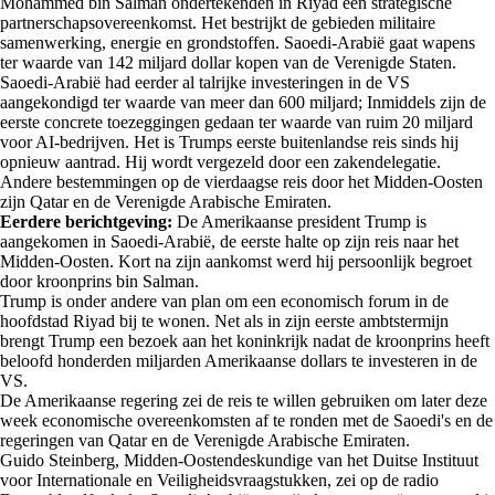
Mohammed bin Salman ondertekenden in Riyad een strategische
partnerschapsovereenkomst. Het bestrijkt de gebieden militaire
samenwerking, energie en grondstoffen. Saoedi-Arabië gaat wapens
ter waarde van 142 miljard dollar kopen van de Verenigde Staten.
Saoedi-Arabië had eerder al talrijke investeringen in de VS
aangekondigd ter waarde van meer dan 600 miljard; Inmiddels zijn de
eerste concrete toezeggingen gedaan ter waarde van ruim 20 miljard
voor AI-bedrijven. Het is Trumps eerste buitenlandse reis sinds hij
opnieuw aantrad. Hij wordt vergezeld door een zakendelegatie.
Andere bestemmingen op de vierdaagse reis door het Midden-Oosten
zijn Qatar en de Verenigde Arabische Emiraten.
Eerdere berichtgeving:
De Amerikaanse president Trump is
aangekomen in Saoedi-Arabië, de eerste halte op zijn reis naar het
Midden-Oosten. Kort na zijn aankomst werd hij persoonlijk begroet
door kroonprins bin Salman.
Trump is onder andere van plan om een economisch forum in de
hoofdstad Riyad bij te wonen. Net als in zijn eerste ambtstermijn
brengt Trump een bezoek aan het koninkrijk nadat de kroonprins heeft
beloofd honderden miljarden Amerikaanse dollars te investeren in de
VS.
De Amerikaanse regering zei de reis te willen gebruiken om later deze
week economische overeenkomsten af te ronden met de Saoedi's en de
regeringen van Qatar en de Verenigde Arabische Emiraten.
Guido Steinberg, Midden-Oostendeskundige van het Duitse Instituut
voor Internationale en Veiligheidsvraagstukken, zei op de radio