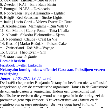
5. Oekraïne | Ziferblat – Bird of Pray
6. Zweden | KAJ – Bara Bada Bastu
7. Portugal | NAPA – Deslocado
8. Noorwegen | Kyle Alessandro – Lighter
9. België | Red Sebastian – Strobe Lights
* Italië | Lucio Corsi – Volevo Essere Un Duro
10. Azerbeidzjan | Mamagama - Run With U
11. San Marino | Gabry Ponte – Tutta L’Italia
12. Albanië | Shkodra Elektronike – Zjerm
13. Nederland | Claude - C'est La Vie
14. Kroatië | Marko Bošnjak – Poison Cake
* Zwitserland | Zoë Më – Voyage
15. Cyprus | Theo Evan – Shh
* Al door naar de finale
Lees dit bericht
Facebook
Twitter
LinkedIn
Netanyahu kondigt nieuw offensief Gaza aan, Palestijnen vrezen
verdrijving
Jippie
13-05-2025 19:38
print
De Israëlische premier Benjamin Netanyahu heeft een nieuw offensief
aangekondigd om de terroristische organisatie Hamas in de Gazastrook
de komende dagen te vernietigen. Tijdens een bijeenkomst met
Israëlische reservisten die gewond waren geraakt in de oorlog, zei de
premier volgens zijn kantoor:
"De vernietiging van Hamas en de
vrijlating van al onze gijzelaars - die twee gaan hand in hand."