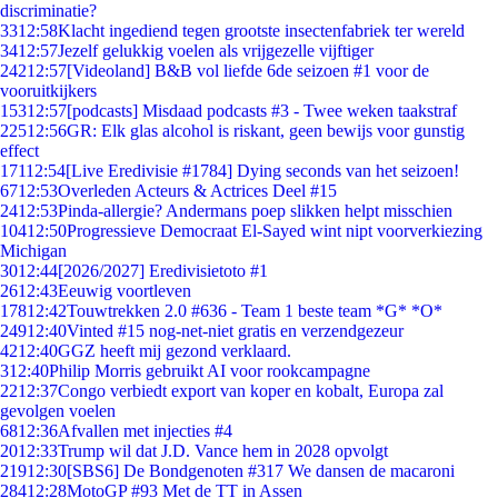
discriminatie?
33
12:58
Klacht ingediend tegen grootste insectenfabriek ter wereld
34
12:57
Jezelf gelukkig voelen als vrijgezelle vijftiger
242
12:57
[Videoland] B&B vol liefde 6de seizoen #1 voor de
vooruitkijkers
153
12:57
[podcasts] Misdaad podcasts #3 - Twee weken taakstraf
225
12:56
GR: Elk glas alcohol is riskant, geen bewijs voor gunstig
effect
171
12:54
[Live Eredivisie #1784] Dying seconds van het seizoen!
67
12:53
Overleden Acteurs & Actrices Deel #15
24
12:53
Pinda-allergie? Andermans poep slikken helpt misschien
104
12:50
Progressieve Democraat El-Sayed wint nipt voorverkiezing
Michigan
30
12:44
[2026/2027] Eredivisietoto #1
26
12:43
Eeuwig voortleven
178
12:42
Touwtrekken 2.0 #636 - Team 1 beste team *G* *O*
249
12:40
Vinted #15 nog-net-niet gratis en verzendgezeur
42
12:40
GGZ heeft mij gezond verklaard.
3
12:40
Philip Morris gebruikt AI voor rookcampagne
22
12:37
Congo verbiedt export van koper en kobalt, Europa zal
gevolgen voelen
68
12:36
Afvallen met injecties #4
20
12:33
Trump wil dat J.D. Vance hem in 2028 opvolgt
219
12:30
[SBS6] De Bondgenoten #317 We dansen de macaroni
284
12:28
MotoGP #93 Met de TT in Assen