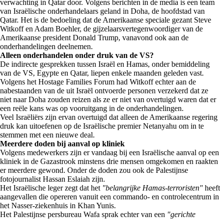
verwachting in Qatar door. Volgens berichten in de media is een team
van Israëlische onderhandelaars geland in Doha, de hoofdstad van
Qatar. Het is de bedoeling dat de Amerikaanse speciale gezant Steve
Witkoff en Adam Boehler, de gijzelaarsvertegenwoordiger van de
Amerikaanse president Donald Trump, vanavond ook aan de
onderhandelingen deelnemen.
Alleen onderhandelen onder druk van de VS?
De indirecte gesprekken tussen Israël en Hamas, onder bemiddeling
van de VS, Egypte en Qatar, liepen enkele maanden geleden vast.
Volgens het Hostage Families Forum had Witkoff echter aan de
nabestaanden van de uit Israël ontvoerde personen verzekerd dat ze
niet naar Doha zouden reizen als ze er niet van overtuigd waren dat er
een reële kans was op vooruitgang in de onderhandelingen.
Veel Israëliërs zijn ervan overtuigd dat alleen de Amerikaanse regering
druk kan uitoefenen op de Israëlische premier Netanyahu om in te
stemmen met een nieuwe deal.
Meerdere doden bij aanval op kliniek
Volgens medewerkers zijn er vandaag bij een Israëlische aanval op een
kliniek in de Gazastrook minstens drie mensen omgekomen en raakten
er meerdere gewond. Onder de doden zou ook de Palestijnse
fotojournalist Hassan Eslaiah zijn.
Het Israëlische leger zegt dat het
"belangrijke Hamas-terroristen"
heeft
aangevallen die opereren vanuit een commando- en controlecentrum in
het Nasser-ziekenhuis in Khan Yunis.
Het Palestijnse persbureau Wafa sprak echter van een
"gerichte