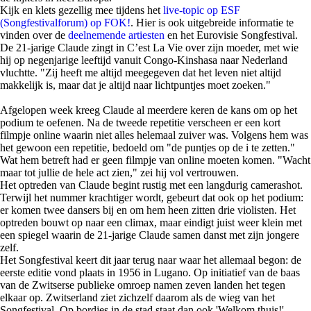
Kijk en klets gezellig mee tijdens het
live-topic op ESF
(Songfestivalforum) op FOK!
. Hier is ook uitgebreide informatie te
vinden over de
deelnemende artiesten
en het Eurovisie Songfestival.
De 21-jarige Claude zingt in C’est La Vie over zijn moeder, met wie
hij op negenjarige leeftijd vanuit Congo-Kinshasa naar Nederland
vluchtte. "Zij heeft me altijd meegegeven dat het leven niet altijd
makkelijk is, maar dat je altijd naar lichtpuntjes moet zoeken."
Afgelopen week kreeg Claude al meerdere keren de kans om op het
podium te oefenen. Na de tweede repetitie verscheen er een kort
filmpje online waarin niet alles helemaal zuiver was. Volgens hem was
het gewoon een repetitie, bedoeld om "de puntjes op de i te zetten."
Wat hem betreft had er geen filmpje van online moeten komen. "Wacht
maar tot jullie de hele act zien," zei hij vol vertrouwen.
Het optreden van Claude begint rustig met een langdurig camerashot.
Terwijl het nummer krachtiger wordt, gebeurt dat ook op het podium:
er komen twee dansers bij en om hem heen zitten drie violisten. Het
optreden bouwt op naar een climax, maar eindigt juist weer klein met
een spiegel waarin de 21-jarige Claude samen danst met zijn jongere
zelf.
Het Songfestival keert dit jaar terug naar waar het allemaal begon: de
eerste editie vond plaats in 1956 in Lugano. Op initiatief van de baas
van de Zwitserse publieke omroep namen zeven landen het tegen
elkaar op. Zwitserland ziet zichzelf daarom als de wieg van het
Songfestival. Op bordjes in de stad staat dan ook 'Welkom thuis!'