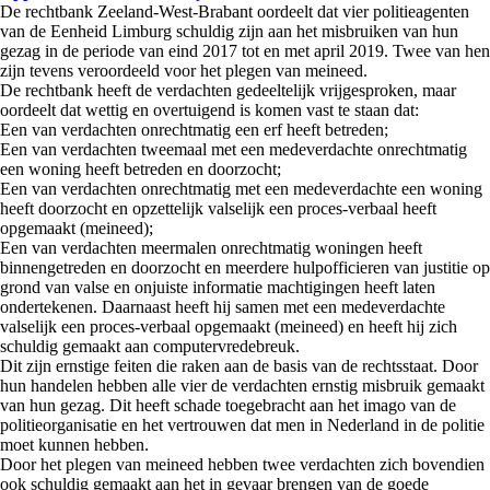
De rechtbank Zeeland-West-Brabant oordeelt dat vier politieagenten
van de Eenheid Limburg schuldig zijn aan het misbruiken van hun
gezag in de periode van eind 2017 tot en met april 2019. Twee van hen
zijn tevens veroordeeld voor het plegen van meineed.
De rechtbank heeft de verdachten gedeeltelijk vrijgesproken, maar
oordeelt dat wettig en overtuigend is komen vast te staan dat:
Een van verdachten onrechtmatig een erf heeft betreden;
Een van verdachten tweemaal met een medeverdachte onrechtmatig
een woning heeft betreden en doorzocht;
Een van verdachten onrechtmatig met een medeverdachte een woning
heeft doorzocht en opzettelijk valselijk een proces-verbaal heeft
opgemaakt (meineed);
Een van verdachten meermalen onrechtmatig woningen heeft
binnengetreden en doorzocht en meerdere hulpofficieren van justitie op
grond van valse en onjuiste informatie machtigingen heeft laten
ondertekenen. Daarnaast heeft hij samen met een medeverdachte
valselijk een proces-verbaal opgemaakt (meineed) en heeft hij zich
schuldig gemaakt aan computervredebreuk.
Dit zijn ernstige feiten die raken aan de basis van de rechtsstaat. Door
hun handelen hebben alle vier de verdachten ernstig misbruik gemaakt
van hun gezag. Dit heeft schade toegebracht aan het imago van de
politieorganisatie en het vertrouwen dat men in Nederland in de politie
moet kunnen hebben.
Door het plegen van meineed hebben twee verdachten zich bovendien
ook schuldig gemaakt aan het in gevaar brengen van de goede