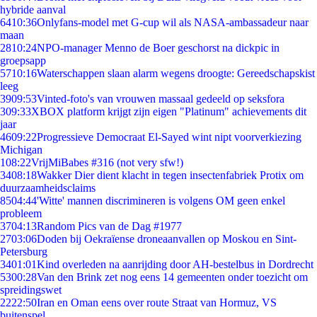
hybride aanval
64
10:36
Onlyfans-model met G-cup wil als NASA-ambassadeur naar
maan
28
10:24
NPO-manager Menno de Boer geschorst na dickpic in
groepsapp
57
10:16
Waterschappen slaan alarm wegens droogte: Gereedschapskist
leeg
39
09:53
Vinted-foto's van vrouwen massaal gedeeld op seksfora
3
09:33
XBOX platform krijgt zijn eigen "Platinum" achievements dit
jaar
46
09:22
Progressieve Democraat El-Sayed wint nipt voorverkiezing
Michigan
1
08:22
VrijMiBabes #316 (not very sfw!)
34
08:18
Wakker Dier dient klacht in tegen insectenfabriek Protix om
duurzaamheidsclaims
85
04:44
'Witte' mannen discrimineren is volgens OM geen enkel
probleem
37
04:13
Random Pics van de Dag #1977
27
03:06
Doden bij Oekraïense droneaanvallen op Moskou en Sint-
Petersburg
34
01:01
Kind overleden na aanrijding door AH-bestelbus in Dordrecht
53
00:28
Van den Brink zet nog eens 14 gemeenten onder toezicht om
spreidingswet
22
22:50
Iran en Oman eens over route Straat van Hormuz, VS
buitenspel