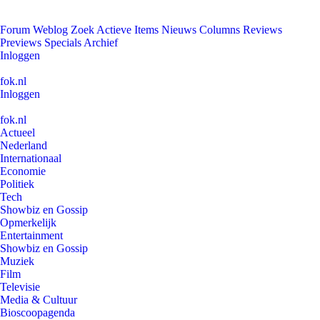
Forum
Weblog
Zoek
Actieve Items
Nieuws
Columns
Reviews
Previews
Specials
Archief
Inloggen
fok.nl
Inloggen
fok.nl
Actueel
Nederland
Internationaal
Economie
Politiek
Tech
Showbiz en Gossip
Opmerkelijk
Entertainment
Showbiz en Gossip
Muziek
Film
Televisie
Media & Cultuur
Bioscoopagenda