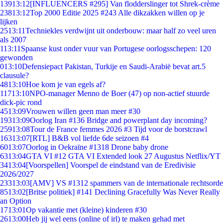
139
13:12
[INFLUENCERS #295] Van flodderslinger tot Shrek-crème
238
13:12
Top 2000 Editie 2025 #243 Alle dikzakken willen op je
lijken
25
13:11
Techniekles verdwijnt uit onderbouw: maar half zo veel uren
als 2007
1
13:11
Spaanse kust onder vuur van Portugese oorlogsschepen: 120
gewonden
0
13:10
Defensiepact Pakistan, Turkije en Saudi-Arabië bevat art.5
clausule?
48
13:10
Hoe kom je van egels af?
117
13:10
NPO-manager Menno de Boer (47) op non-actief stuurde
dick-pic rond
45
13:09
Vrouwen willen geen man meer #30
193
13:09
Oorlog Iran #136 Bridge and powerplant day incoming?
259
13:08
Tour de France femmes 2026 #3 Tijd voor de borstcrawl
163
13:07
[RTL] B&B vol liefde 6de seizoen #4
60
13:07
Oorlog in Oekraïne #1318 Drone baby drone
63
13:04
GTA VI #12 GTA VI Extended look 27 Augustus Netflix/YT
34
13:04
[Voorspellen] Voorspel de eindstand van de Eredivisie
2026/2027
233
13:03
[AMV] VS #1312 spammers van de internationale rechtsorde
85
13:02
[Britse politiek] #141 Declining Gracefully Was Never Really
an Option
17
13:01
Op vakantie met (kleine) kinderen #30
26
13:00
Heb jij wel eens (online of irl) te maken gehad met