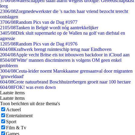
57
06/08
Waterschappen slaan alarm wegens droogte: Gereedschapskist
leeg
23
06/08
Zorgmedewerkster die 's nachts haar vriend bezocht terecht
ontslagen
37
06/08
Random Pics van de Dag #1977
21
05/08
Tanken in België wordt nóg aantrekkelijker
34
05/08
Dirk sluit supermarkt op de Wallen na golf van diefstal en
agressie
12
05/08
Random Pics van de Dag #1976
6
04/08
Kraftwerk brengt ruimteschip terug naar Eindhoven
20
04/08
Apple vecht Britse eis tot inbouwen backdoor in iCloud aan
85
04/08
'Witte' mannen discrimineren is volgens OM geen enkel
probleem
30
04/08
Ceuta-leider noemt Marokkaanse grensaanval door migranten
'gruweldaad'
6
04/08
Grote natuurbrand Boschhuizerbergen groeit naar 100 hectare
6
04/08
FOK! was even down
Laatste items
Laatste items
Toon berichten uit deze thema's
Actueel
Entertainment
Sport
Film & Tv
Games