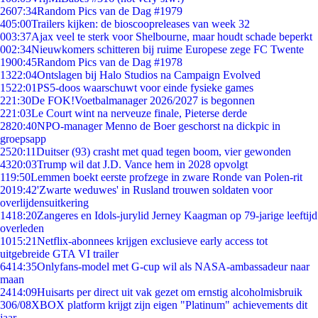
26
07:34
Random Pics van de Dag #1979
4
05:00
Trailers kijken: de bioscoopreleases van week 32
0
03:37
Ajax veel te sterk voor Shelbourne, maar houdt schade beperkt
0
02:34
Nieuwkomers schitteren bij ruime Europese zege FC Twente
19
00:45
Random Pics van de Dag #1978
13
22:04
Ontslagen bij Halo Studios na Campaign Evolved
15
22:01
PS5-doos waarschuwt voor einde fysieke games
2
21:30
De FOK!Voetbalmanager 2026/2027 is begonnen
2
21:03
Le Court wint na nerveuze finale, Pieterse derde
28
20:40
NPO-manager Menno de Boer geschorst na dickpic in
groepsapp
25
20:11
Duitser (93) crasht met quad tegen boom, vier gewonden
43
20:03
Trump wil dat J.D. Vance hem in 2028 opvolgt
1
19:50
Lemmen boekt eerste profzege in zware Ronde van Polen-rit
20
19:42
'Zwarte weduwes' in Rusland trouwen soldaten voor
overlijdensuitkering
14
18:20
Zangeres en Idols-jurylid Jerney Kaagman op 79-jarige leeftijd
overleden
10
15:21
Netflix-abonnees krijgen exclusieve early access tot
uitgebreide GTA VI trailer
64
14:35
Onlyfans-model met G-cup wil als NASA-ambassadeur naar
maan
24
14:09
Huisarts per direct uit vak gezet om ernstig alcoholmisbruik
3
06/08
XBOX platform krijgt zijn eigen "Platinum" achievements dit
jaar