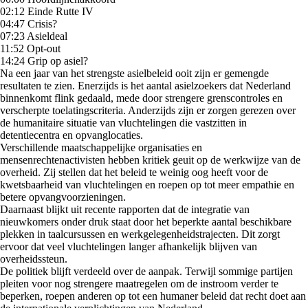
02:12 Einde Rutte IV
04:47 Crisis?
07:23 Asieldeal
11:52 Opt-out
14:24 Grip op asiel?
Na een jaar van het strengste asielbeleid ooit zijn er gemengde
resultaten te zien. Enerzijds is het aantal asielzoekers dat Nederland
binnenkomt flink gedaald, mede door strengere grenscontroles en
verscherpte toelatingscriteria. Anderzijds zijn er zorgen gerezen over
de humanitaire situatie van vluchtelingen die vastzitten in
detentiecentra en opvanglocaties.
Verschillende maatschappelijke organisaties en
mensenrechtenactivisten hebben kritiek geuit op de werkwijze van de
overheid. Zij stellen dat het beleid te weinig oog heeft voor de
kwetsbaarheid van vluchtelingen en roepen op tot meer empathie en
betere opvangvoorzieningen.
Daarnaast blijkt uit recente rapporten dat de integratie van
nieuwkomers onder druk staat door het beperkte aantal beschikbare
plekken in taalcursussen en werkgelegenheidstrajecten. Dit zorgt
ervoor dat veel vluchtelingen langer afhankelijk blijven van
overheidssteun.
De politiek blijft verdeeld over de aanpak. Terwijl sommige partijen
pleiten voor nog strengere maatregelen om de instroom verder te
beperken, roepen anderen op tot een humaner beleid dat recht doet aan