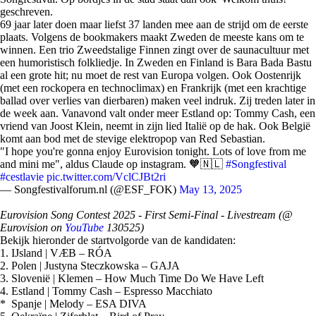
geschreven.
69 jaar later doen maar liefst 37 landen mee aan de strijd om de eerste
plaats. Volgens de bookmakers maakt Zweden de meeste kans om te
winnen. Een trio Zweedstalige Finnen zingt over de saunacultuur met
een humoristisch folkliedje. In Zweden en Finland is Bara Bada Bastu
al een grote hit; nu moet de rest van Europa volgen. Ook Oostenrijk
(met een rockopera en technoclimax) en Frankrijk (met een krachtige
ballad over verlies van dierbaren) maken veel indruk. Zij treden later in
de week aan. Vanavond valt onder meer Estland op: Tommy Cash, een
vriend van Joost Klein, neemt in zijn lied Italië op de hak. Ook België
komt aan bod met de stevige elektropop van Red Sebastian.
"I hope you're gonna enjoy Eurovision tonight. Lots of love from me
and mini me", aldus Claude op instagram. 🧡🇳🇱
#Songfestival
#cestlavie
pic.twitter.com/VclCJBt2ri
— Songfestivalforum.nl (@ESF_FOK)
May 13, 2025
Eurovision Song Contest 2025 - First Semi-Final - Livestream (@
Eurovision on
YouTube
130525)
Bekijk hieronder de startvolgorde van de kandidaten:
1. IJsland | VÆB – RÓA
2. Polen | Justyna Steczkowska – GAJA
3. Slovenië | Klemen – How Much Time Do We Have Left
4. Estland | Tommy Cash – Espresso Macchiato
* Spanje | Melody – ESA DIVA