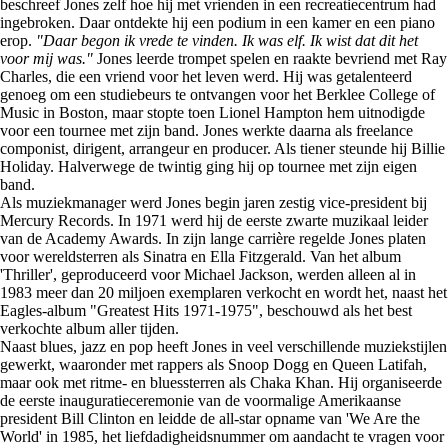
beschreef Jones zelf hoe hij met vrienden in een recreatiecentrum had
ingebroken. Daar ontdekte hij een podium in een kamer en een piano
erop.
"Daar begon ik vrede te vinden. Ik was elf. Ik wist dat dit het
voor mij was."
Jones leerde trompet spelen en raakte bevriend met Ray
Charles, die een vriend voor het leven werd. Hij was getalenteerd
genoeg om een studiebeurs te ontvangen voor het Berklee College of
Music in Boston, maar stopte toen Lionel Hampton hem uitnodigde
voor een tournee met zijn band. Jones werkte daarna als freelance
componist, dirigent, arrangeur en producer. Als tiener steunde hij Billie
Holiday. Halverwege de twintig ging hij op tournee met zijn eigen
band.
Als muziekmanager werd Jones begin jaren zestig vice-president bij
Mercury Records. In 1971 werd hij de eerste zwarte muzikaal leider
van de Academy Awards. In zijn lange carrière regelde Jones platen
voor wereldsterren als Sinatra en Ella Fitzgerald. Van het album
'Thriller', geproduceerd voor Michael Jackson, werden alleen al in
1983 meer dan 20 miljoen exemplaren verkocht en wordt het, naast het
Eagles-album "Greatest Hits 1971-1975", beschouwd als het best
verkochte album aller tijden.
Naast blues, jazz en pop heeft Jones in veel verschillende muziekstijlen
gewerkt, waaronder met rappers als Snoop Dogg en Queen Latifah,
maar ook met ritme- en bluessterren als Chaka Khan. Hij organiseerde
de eerste inauguratieceremonie van de voormalige Amerikaanse
president Bill Clinton en leidde de all-star opname van 'We Are the
World' in 1985, het liefdadigheidsnummer om aandacht te vragen voor