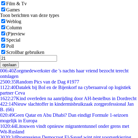
Film & Tv
Games
Toon berichten van deze types
Weblog
Column
(P)review
Special
Poll
Scrollbar gebruiken
opslaan
0
06:40
Zorgmedewerkster die 's nachts haar vriend bezocht terecht
ontslagen
25
00:35
Random Pics van de Dag #1977
11
22:40
Datalek bij Bol en de Bijenkorf na cyberaanval op logistiek
partner Ceva
16
22:27
Kind overleden na aanrijding door AH-bestelbus in Dordrecht
4
22:14
Nieuw slachtoffer in kindermisbruikzaak zorgprofessional Jan
B. (66)
0
20:49
Geen Qatar en Abu Dhabi? Dan eindigt Formule 1-seizoen
mogelijk in Europa
10
20:44
Litouwen vindt opnieuw migrantentunnel onder grens met
Wit-Rusland
30
20:34
Progressieve Democraat El-Sayed wint nipt voorverkiezing