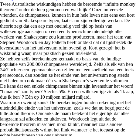
Twee Australische wiskundigen hebben de beroemde “infinite monkey
theorem” onder de loep genomen en wat blijkt? Onze universele
vrienden, de chimpansees, kunnen in hun hele leven niet eens een kort
gedicht van Shakespeare typen, laat staan zijn volledige werken. De
theorie zegt dat een aap met oneindig veel tijd op basis van
willekeurige aanslagen op een een typemachine uiteindelijk alle
werken van Shakespeare zou kunnen produceren, maar het team van
Stephen Woodcock en Jay Falletta heeft ontdekt dat dit tijdsbestek de
levensduur van het universum ruim overstijgt. Kort gezegd: het is
wiskundig waar, maar praktisch gezien misleidend.
Ze hebben zelfs berekeningen gemaakt op basis van de huidige
populatie van 200.000 chimpansees wereldwijd. Zelfs als elk van hen
24/7 achter een typemachine zou zitten met een snelheid van één toets
per seconde, dan zouden ze het einde van het universum nog steeds
niet halen om ook maar één van Shakespeare's werken te voltooien.
De kans dat een enkele chimpansee binnen zijn levensduur het woord
“bananen” zou typen? Slechts 5%. En een willekeurige zin als 'Ik aap,
dus ik ben' ? Eén op 10 miljoen miljard miljard.
Waarom zo weinig kans? De berekeningen houden rekening met het
uiteindelijke einde van het universum, zoals we dat nu begrijpen: de
hitte-dood theorie. Ondanks de naam betekent het eigenlijk dat alles
langzaam zal afkoelen en uitdoven. Woodcock legt uit dat de
beroemde theorem misschien mooi klinkt, maar net zoals andere
probabiliteitspuzzels wringt het flink wanneer je het toepast op de
echte beperkingen van ons universum.