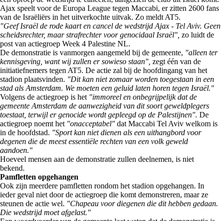
Ajax speelt voor de Europa League tegen Maccabi, er zitten 2600 fans
van de Israëliërs in het uitverkochte uitvak. Zo meldt AT5.
"Geef Israël de rode kaart en cancel de wedstrijd Ajax - Tel Aviv. Geen
scheidsrechter, maar strafrechter voor genocidaal Israël",
zo luidt de
post van actiegroep Week 4 Palestine NL.
De demonstratie is vanmorgen aangemeld bij de gemeente,
"alleen ter
kennisgeving, want wij zullen er sowieso staan",
zegt één van de
initiatiefnemers tegen AT5. De actie zal bij de hoofdingang van het
stadion plaatsvinden.
"Dit kan niet zomaar worden toegestaan in een
stad als Amsterdam. We moeten een geluid laten horen tegen Israël."
Volgens de actiegroep is het
"immoreel en onbegrijpelijk dat de
gemeente Amsterdam de aanwezigheid van dit soort geweldplegers
toestaat, terwijl er genocide wordt gepleegd op de Palestijnen".
De
actiegroep noemt het
"onacceptabel"
dat Maccabi Tel Aviv welkom is
in de hoofdstad.
"Sport kan niet dienen als een uithangbord voor
degenen die de meest essentiële rechten van een volk geweld
aandoen."
Hoeveel mensen aan de demonstratie zullen deelnemen, is niet
bekend.
Pamfletten opgehangen
Ook zijn meerdere pamfletten rondom het stadion opgehangen. In
ieder geval niet door de actiegroep die komt demonstreren, maar ze
steunen de actie wel.
"Chapeau voor diegenen die dit hebben gedaan.
Die wedstrijd moet afgelast."