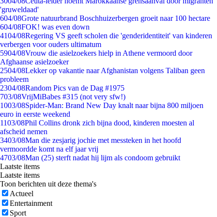
30
04/08
Ceuta-leider noemt Marokkaanse grensaanval door migranten
'gruweldaad'
6
04/08
Grote natuurbrand Boschhuizerbergen groeit naar 100 hectare
6
04/08
FOK! was even down
41
04/08
Regering VS geeft scholen die 'genderidentiteit' van kinderen
verbergen voor ouders ultimatum
59
04/08
Vrouw die asielzoekers hielp in Athene vermoord door
Afghaanse asielzoeker
25
04/08
Lekker op vakantie naar Afghanistan volgens Taliban geen
probleem
23
04/08
Random Pics van de Dag #1975
7
03/08
VrijMiBabes #315 (not very sfw!)
10
03/08
Spider-Man: Brand New Day knalt naar bijna 800 miljoen
euro in eerste weekend
11
03/08
Phil Collins dronk zich bijna dood, kinderen moesten al
afscheid nemen
34
03/08
Man die zesjarig jochie met messteken in het hoofd
vermoordde komt na elf jaar vrij
47
03/08
Man (25) sterft nadat hij lijm als condoom gebruikt
Laatste items
Laatste items
Toon berichten uit deze thema's
Actueel
Entertainment
Sport