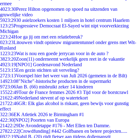
ermee
40
23:30
Perez Hilton opgenomen op spoed na uitzenden van
gruwelijke video
59
23:29
30 asielzoekers kosten 1 miljoen in hotel centrum Haarlem
1
23:25
Progressieve Democraat El-Sayed wint nipt voorverkiezing
Michigan
2
23:24
Hoe ga jij om met een relatiebreuk?
0
23:23
Litouwen vindt opnieuw migrantentunnel onder grens met Wit-
Rusland
12
23:23
Wat is nou een goede jerrycan voor in de auto ?
38
23:20
Zoon(11) onderneemt werkelijk geen reet in de vakantie
49
23:19
[NPO1] Goedenavond Nederland
51
23:15
Een gezin stichten uit verveling?
27
23:13
Voorspel hier het weer van Juli 2026 (gemeten in de Bilt)
149
23:08
"Niche"-historische producten in de supermarkt
97
23:06
Jan B. (66) misbruikt zeker 14 kinderen
155
22:49
Tour de France femmes 2026 #3 Tijd voor de borstcrawl
216
22:49
Nederland stevent af op watertekort
217
22:46
GR: Elk glas alcohol is riskant, geen bewijs voor gunstig
effect
3
22:36
EK Atletiek 2026 te Birmingham #1
4
22:30
[NPO2] Poorten van Europa
214
22:29
De Avondetappe #176 - Met Ellen ten Damme.
278
22:22
[Crowdfunding] #442 Golfbanen en betere projecten.....
69
22:19
Nabil B. (20) rijdt fietser aan tijdens dollemansrit