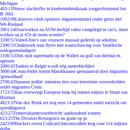
Michigan
4
03:13
Nieuw slachtoffer in kindermisbruikzaak zorgprofessional Jan
B. (66)
10
02:08
Litouwen vindt opnieuw migrantentunnel onder grens met
Wit-Rusland
39
01:14
Doorwerken na AOW-leeftijd vaker vastgelegd in cao's, moet
werken na je 67e de norm worden?
32
00:51
Vinted-foto's van vrouwen massaal gedeeld op seksfora
23
00:51
Onderzoek naar flyers met waarschuwing voor 'Israëlische
oorlogsmisdadigers'
31
00:51
Dirk sluit supermarkt op de Wallen na golf van diefstal en
agressie
20
00:45
Tanken in België wordt nóg aantrekkelijker
30
00:44
Ceuta-leider noemt Marokkaanse grensaanval door migranten
'gruweldaad'
27
00:43
Spaanse politie: minstens tien voor terrorisme veroordeelden
onder migranten Ceuta
17
23:55
Iran overweegt Europese hulp bij ruimen mijnen in Straat van
Hormuz
48
23:33
Van den Brink zet nog eens 14 gemeenten onder toezicht om
spreidingswet
4
23:27
Zomervakantieweerbericht: aanhoudend zomers
6
23:25
The Division Resurgence nu gratis op pc
24
23:09
Hackers roven Coldcard-bitcoinwallets leeg voor 114 miljoen
dollar