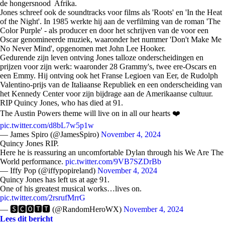
de hongersnood Afrika.
Jones schreef ook de soundtracks voor films als 'Roots' en 'In the Heat
of the Night'. In 1985 werkte hij aan de verfilming van de roman 'The
Color Purple' - als producer en door het schrijven van de voor een
Oscar genomineerde muziek, waaronder het nummer 'Don't Make Me
No Never Mind', opgenomen met John Lee Hooker.
Gedurende zijn leven ontving Jones talloze onderscheidingen en
prijzen voor zijn werk: waaronder 28 Grammy's, twee ere-Oscars en
een Emmy. Hij ontving ook het Franse Legioen van Eer, de Rudolph
Valentino-prijs van de Italiaanse Republiek en een onderscheiding van
het Kennedy Center voor zijn bijdrage aan de Amerikaanse cultuur.
RIP Quincy Jones, who has died at 91.
The Austin Powers theme will live on in all our hearts ❤️
pic.twitter.com/d8bL7w5p1w
— James Spiro (@JamesSpiro)
November 4, 2024
Quincy Jones RIP.
Here he is reassuring an uncomfortable Dylan through his We Are The
World performance.
pic.twitter.com/9VB7SZDrBb
— Iffy Pop (@iffypopireland)
November 4, 2024
Quincy Jones has left us at age 91.
One of his greatest musical works…lives on.
pic.twitter.com/2rsrufMrrG
— 🆂🅲🅾🆃🆃 (@RandomHeroWX)
November 4, 2024
Lees dit bericht