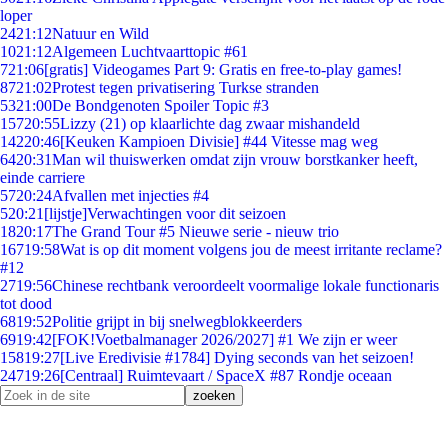
loper
24
21:12
Natuur en Wild
10
21:12
Algemeen Luchtvaarttopic #61
7
21:06
[gratis] Videogames Part 9: Gratis en free-to-play games!
87
21:02
Protest tegen privatisering Turkse stranden
53
21:00
De Bondgenoten Spoiler Topic #3
157
20:55
Lizzy (21) op klaarlichte dag zwaar mishandeld
142
20:46
[Keuken Kampioen Divisie] #44 Vitesse mag weg
64
20:31
Man wil thuiswerken omdat zijn vrouw borstkanker heeft,
einde carriere
57
20:24
Afvallen met injecties #4
5
20:21
[lijstje]Verwachtingen voor dit seizoen
18
20:17
The Grand Tour #5 Nieuwe serie - nieuw trio
167
19:58
Wat is op dit moment volgens jou de meest irritante reclame?
#12
27
19:56
Chinese rechtbank veroordeelt voormalige lokale functionaris
tot dood
68
19:52
Politie grijpt in bij snelwegblokkeerders
69
19:42
[FOK!Voetbalmanager 2026/2027] #1 We zijn er weer
158
19:27
[Live Eredivisie #1784] Dying seconds van het seizoen!
247
19:26
[Centraal] Ruimtevaart / SpaceX #87 Rondje oceaan