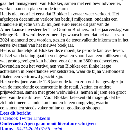
gaat het management van Blokker, samen met een bewindvoerder,
werken aan een plan voor de toekomst.
Het is niet voor het eerst dat Blokker in zwaar weer verkeert. Het
afgelopen decennium verloor het bedrijf miljoenen, ondanks een
financiële injectie van 35 miljoen euro eerder dit jaar van de
Amerikaanse investeerder The Gordon Brothers. In het jaarverslag van
Mirage Retail werd deze zomer al gewaarschuwd dat het najaar van
2024 spannend zou worden, gezien de tegenvallende inkomsten in het
eerste kwartaal van het nieuwe boekjaar.
Het is onduidelijk of Blokker deze moeilijke periode kan overleven.
Uitstel van betaling gaat in veel gevallen vooraf aan een faillissement,
wat grote gevolgen kan hebben voor de ruim 3500 medewerkers.
Bovendien zou het verdwijnen van Blokker een flinke leegte
achterlaten in Nederlandse winkelstraten, waar de bijna vierhonderd
filialen een vertrouwd gezicht zijn.
Het verdwijnen van de 128 jaar oude keten zou ook het gevolg zijn
van de moordende concurrentie in de retail. Action en andere
prijsvechters, samen met grote webwinkels, nemen al jaren een groot
deel van de markt over. Voor Blokker betekent dit mogelijk dat het
zich niet meer staande kan houden in een omgeving waarin
consumenten steeds vaker online en goedkoop shoppen.
Lees dit bericht
Facebook
Twitter
LinkedIn
Onderzoek: Apen gaan nooit literatuur schrijven
Danny
04-11-2024 07:56
print