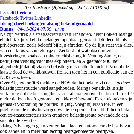
Ter Illustratie (Afbeelding: Dall-E / FOK.nl)
Lees dit bericht
Facebook
Twitter
LinkedIn
Idsinga heeft belangen alsnog bekendgemaakt
Danny
04-11-2024 07:39
print
Na zijn vertrek als staatssecretaris van Financiën, heeft Folkert Idsinga
eindelijk zijn zakelijke belangen openbaar gemaakt. Dit deed hij als
privépersoon, zoals beloofd bij zijn aftreden. Op de lijst staat van alles,
van een knus vakantiehuisje in Zeeland tot wat obscuurdere
investeringen, zoals een minderheidsbelang in Vending2smile, een
bedrijf dat vendingmachines exploiteert, en Algaerator 906, het
algenbedrijf dat hij via een belastingconstructie financiert. Vooral die
laatste deed de wenkbrauwen fronsen toen het in een publicatie van de
NOS verscheen.
Over Algaerator 906 meldde de NOS dat het belang via een
“actieve”
belastingconstructie werd aangehouden. Idsinga benadrukt in zijn
verklaring dat de belastingdienst zijn afspraken over het bedrijf in 2019
onder de loep heeft genomen en akkoord bevond. Deze afspraken zijn
gemaakt voordat hij de politiek in ging, voegt hij eraan toe, in een
poging om de ethische zorgen wat te temperen. Toch blijft het feit dat
een ex-staatssecretaris zo’n creatieve belastingroute bewandelde een
smeulende kwestie.
Idsinga’s belangen gaan verder dan algen en automaten: de lijst bevat
ook aandelen in meer dan tachtig beursgenoteerde bedrijven,