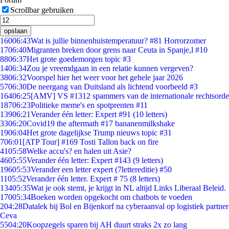
Scrollbar gebruiken
opslaan
160
06:43
Wat is jullie binnenhuistemperatuur? #81 Horrorzomer
17
06:40
Migranten breken door grens naar Ceuta in Spanje,l #10
88
06:37
Het grote goedemorgen topic #3
14
06:34
Zou je vreemdgaan in een relatie kunnen vergeven?
38
06:32
Voorspel hier het weer voor het gehele jaar 2026
57
06:30
De neergang van Duitsland als lichtend voorbeeld #3
164
06:25
[AMV] VS #1312 spammers van de internationale rechtsorde
187
06:23
Politieke meme's en spotprenten #11
139
06:21
Verander één letter: Expert #91 (10 letters)
33
06:20
Covid19 the aftermath #17 bananenmilkshake
19
06:04
Het grote dagelijkse Trump nieuws topic #31
7
06:01
[ATP Tour] #169 Tosti Tallon back on fire
41
05:58
Welke accu's? en halen uit Asie?
46
05:55
Verander één letter: Expert #143 (9 letters)
196
05:53
Verander een letter expert (7lettereditie) #50
11
05:52
Verander één letter. Expert # 75 (8 letters)
134
05:35
Wat je ook stemt, je krijgt in NL altijd Links Liberaal Beleid.
170
05:34
Boeken worden opgekocht om chatbots te voeden
2
04:28
Datalek bij Bol en Bijenkorf na cyberaanval op logistiek partner
Ceva
55
04:20
Koopzegels sparen bij AH duurt straks 2x zo lang