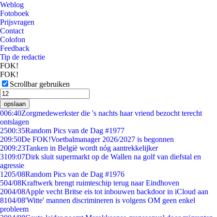
Weblog
Fotoboek
Prijsvragen
Contact
Colofon
Feedback
Tip de redactie
FOK!
FOK!
Scrollbar gebruiken
opslaan
0
06:40
Zorgmedewerkster die 's nachts haar vriend bezocht terecht
ontslagen
25
00:35
Random Pics van de Dag #1977
2
09:50
De FOK!Voetbalmanager 2026/2027 is begonnen
20
09:23
Tanken in België wordt nóg aantrekkelijker
31
09:07
Dirk sluit supermarkt op de Wallen na golf van diefstal en
agressie
12
05/08
Random Pics van de Dag #1976
5
04/08
Kraftwerk brengt ruimteschip terug naar Eindhoven
20
04/08
Apple vecht Britse eis tot inbouwen backdoor in iCloud aan
81
04/08
'Witte' mannen discrimineren is volgens OM geen enkel
probleem