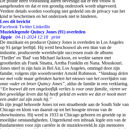
De politie heeft vooralsnog alleen bevestigd dat er een vrouw is
aangehouden en dat er een grondig onderzoek wordt uitgevoerd.
Verdere details worden voorlopig niet gedeeld om de privacy van het
kind te beschermen en het onderzoek niet te hinderen.
Lees dit bericht
Facebook
Twitter
LinkedIn
Muzieklegende Quincy Jones (91) overleden
Jippie
04-11-2024 12:18
print
De muzikant en producer Quincy Jones is overleden in Los Angeles
op 91-jarige leeftijd. Hij werd beschouwd als een titan van de
industrie, produceerde wereldwijde successen zoals de albums
'Thriller' en 'Bad' van Michael Jackson, en werkte samen met
grootheden als Frank Sinatra, Aretha Franklin en Nana. Mouskouri.
Jones stierf in zijn huis in Bel Air, Los Angeles, omringd door zijn
familie, volgens zijn woordvoerder Arnold Robinson.
“Vandaag delen
we met volle maar gebroken harten het nieuws van het overlijden van
onze vader en broer Quincy Jones”,
aldus de familie in een verklaring.
“En hoewel dit een ongelooflijk verlies is voor onze familie, vieren we
het geweldige leven dat hij heeft geleid en weten we dat er nooit meer
een ander zal zijn zoals hij.”
In zijn jeugd behoorde Jones tot een straatbende aan de South Side van
Chicago en klom van daaruit op tot het hoogste niveau van de
showbusiness. Hij werd in 1933 in Chicago geboren en groeide op in
moeilijke omstandigheden. Uitgerekend een inbraak legde een van de
fundamenten voor zijn carrière in de muziekwereld.In zijn memoires