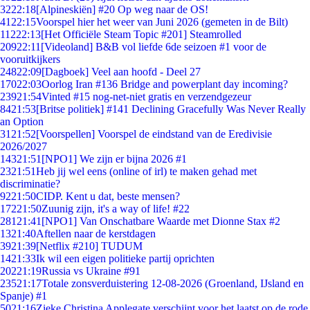
32
22:18
[Alpineskiën] #20 Op weg naar de OS!
41
22:15
Voorspel hier het weer van Juni 2026 (gemeten in de Bilt)
112
22:13
[Het Officiële Steam Topic #201] Steamrolled
209
22:11
[Videoland] B&B vol liefde 6de seizoen #1 voor de
vooruitkijkers
248
22:09
[Dagboek] Veel aan hoofd - Deel 27
170
22:03
Oorlog Iran #136 Bridge and powerplant day incoming?
239
21:54
Vinted #15 nog-net-niet gratis en verzendgezeur
84
21:53
[Britse politiek] #141 Declining Gracefully Was Never Really
an Option
31
21:52
[Voorspellen] Voorspel de eindstand van de Eredivisie
2026/2027
143
21:51
[NPO1] We zijn er bijna 2026 #1
23
21:51
Heb jij wel eens (online of irl) te maken gehad met
discriminatie?
92
21:50
CIDP. Kent u dat, beste mensen?
172
21:50
Zuunig zijn, it's a way of life! #22
281
21:41
[NPO1] Van Onschatbare Waarde met Dionne Stax #2
13
21:40
Aftellen naar de kerstdagen
39
21:39
[Netflix #210] TUDUM
14
21:33
Ik wil een eigen politieke partij oprichten
202
21:19
Russia vs Ukraine #91
235
21:17
Totale zonsverduistering 12-08-2026 (Groenland, IJsland en
Spanje) #1
50
21:16
Zieke Christina Applegate verschijnt voor het laatst op de rode