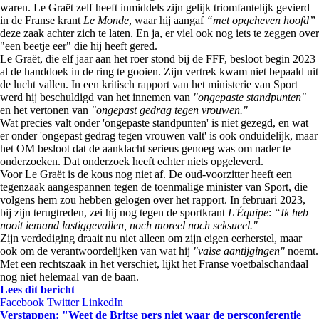
waren. Le Graët zelf heeft inmiddels zijn gelijk triomfantelijk gevierd
in de Franse krant
Le Monde
, waar hij aangaf
“met opgeheven hoofd”
deze zaak achter zich te laten. En ja, er viel ook nog iets te zeggen over
"een beetje eer" die hij heeft gered.
Le Graët, die elf jaar aan het roer stond bij de FFF, besloot begin 2023
al de handdoek in de ring te gooien. Zijn vertrek kwam niet bepaald uit
de lucht vallen. In een kritisch rapport van het ministerie van Sport
werd hij beschuldigd van het innemen van
"ongepaste standpunten"
en het vertonen van
"ongepast gedrag tegen vrouwen."
Wat precies valt onder 'ongepaste standpunten' is niet gezegd, en wat
er onder 'ongepast gedrag tegen vrouwen valt' is ook onduidelijk, maar
het OM besloot dat de aanklacht serieus genoeg was om nader te
onderzoeken. Dat onderzoek heeft echter niets opgeleverd.
Voor Le Graët is de kous nog niet af. De oud-voorzitter heeft een
tegenzaak aangespannen tegen de toenmalige minister van Sport, die
volgens hem zou hebben gelogen over het rapport. In februari 2023,
bij zijn terugtreden, zei hij nog tegen de sportkrant
L'Équipe
:
“Ik heb
nooit iemand lastiggevallen, noch moreel noch seksueel."
Zijn verdediging draait nu niet alleen om zijn eigen eerherstel, maar
ook om de verantwoordelijken van wat hij
"valse aantijgingen"
noemt.
Met een rechtszaak in het verschiet, lijkt het Franse voetbalschandaal
nog niet helemaal van de baan.
Lees dit bericht
Facebook
Twitter
LinkedIn
Verstappen: "Weet de Britse pers niet waar de persconferentie