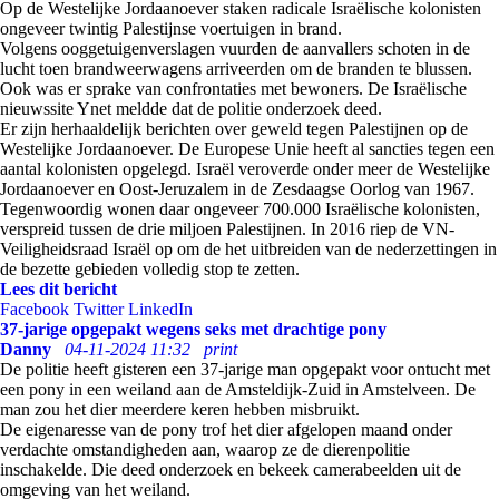
Op de Westelijke Jordaanoever staken radicale Israëlische kolonisten
ongeveer twintig Palestijnse voertuigen in brand.
Volgens ooggetuigenverslagen vuurden de aanvallers schoten in de
lucht toen brandweerwagens arriveerden om de branden te blussen.
Ook was er sprake van confrontaties met bewoners. De Israëlische
nieuwssite Ynet meldde dat de politie onderzoek deed.
Er zijn herhaaldelijk berichten over geweld tegen Palestijnen op de
Westelijke Jordaanoever. De Europese Unie heeft al sancties tegen een
aantal kolonisten opgelegd. Israël veroverde onder meer de Westelijke
Jordaanoever en Oost-Jeruzalem in de Zesdaagse Oorlog van 1967.
Tegenwoordig wonen daar ongeveer 700.000 Israëlische kolonisten,
verspreid tussen de drie miljoen Palestijnen. In 2016 riep de VN-
Veiligheidsraad Israël op om de het uitbreiden van de nederzettingen in
de bezette gebieden volledig stop te zetten.
Lees dit bericht
Facebook
Twitter
LinkedIn
37-jarige opgepakt wegens seks met drachtige pony
Danny
04-11-2024 11:32
print
De politie heeft gisteren een 37-jarige man opgepakt voor ontucht met
een pony in een weiland aan de Amsteldijk-Zuid in Amstelveen. De
man zou het dier meerdere keren hebben misbruikt.
De eigenaresse van de pony trof het dier afgelopen maand onder
verdachte omstandigheden aan, waarop ze de dierenpolitie
inschakelde. Die deed onderzoek en bekeek camerabeelden uit de
omgeving van het weiland.