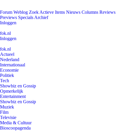
Forum
Weblog
Zoek
Actieve Items
Nieuws
Columns
Reviews
Previews
Specials
Archief
Inloggen
fok.nl
Inloggen
fok.nl
Actueel
Nederland
Internationaal
Economie
Politiek
Tech
Showbiz en Gossip
Opmerkelijk
Entertainment
Showbiz en Gossip
Muziek
Film
Televisie
Media & Cultuur
Bioscoopagenda