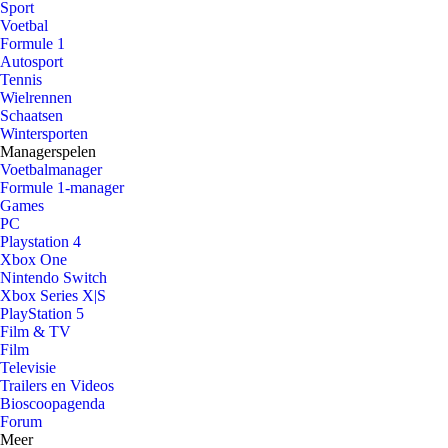
Sport
Voetbal
Formule 1
Autosport
Tennis
Wielrennen
Schaatsen
Wintersporten
Managerspelen
Voetbalmanager
Formule 1-manager
Games
PC
Playstation 4
Xbox One
Nintendo Switch
Xbox Series X|S
PlayStation 5
Film & TV
Film
Televisie
Trailers en Videos
Bioscoopagenda
Forum
Meer