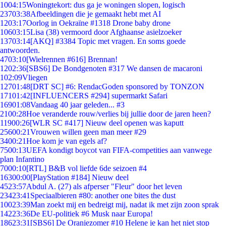
10
04:15
Woningtekort: dus ga je woningen slopen, logisch
237
03:38
Afbeeldingen die je gemaakt hebt met AI
12
03:17
Oorlog in Oekraïne #1318 Drone baby drone
106
03:15
Lisa (38) vermoord door Afghaanse asielzoeker
137
03:14
[AKQ] #3384 Topic met vragen. En soms goede
antwoorden.
47
03:10
[Wielrennen #616] Brennan!
12
02:36
[SBS6] De Bondgenoten #317 We dansen de macaroni
1
02:09
Vliegen
127
01:48
[DRT SC] #6: RendacGoden sponsored by TONZON
171
01:42
[INFLUENCERS #294] supermarkt Safari
169
01:08
Vandaag 40 jaar geleden... #3
21
00:28
Hoe veranderde rouw/verlies bij jullie door de jaren heen?
119
00:26
[WLR SC #417] Nieuw deel openen was kaputt
256
00:21
Vrouwen willen geen man meer #29
34
00:21
Hoe kom je van egels af?
75
00:13
UEFA kondigt boycot van FIFA-competities aan vanwege
plan Infantino
70
00:10
[RTL] B&B vol liefde 6de seizoen #4
163
00:00
[PlayStation #184] Nieuw deel
45
23:57
Abdul A. (27) als afperser "Fleur" door het leven
234
23:41
Speciaalbieren #80: another one bites the dust
100
23:39
Man zoekt mij en bedreigt mij, nadat ik met zijn zoon sprak
142
23:36
De EU-politiek #6 Musk naar Europa!
186
23:31
[SBS6] De Oranjezomer #10 Helene je kan het niet stop