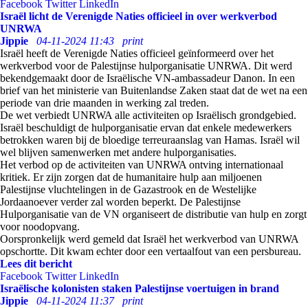
Facebook
Twitter
LinkedIn
Israël licht de Verenigde Naties officieel in over werkverbod
UNRWA
Jippie
04-11-2024 11:43
print
Israël heeft de Verenigde Naties officieel geïnformeerd over het
werkverbod voor de Palestijnse hulporganisatie UNRWA. Dit werd
bekendgemaakt door de Israëlische VN-ambassadeur Danon. In een
brief van het ministerie van Buitenlandse Zaken staat dat de wet na een
periode van drie maanden in werking zal treden.
De wet verbiedt UNRWA alle activiteiten op Israëlisch grondgebied.
Israël beschuldigt de hulporganisatie ervan dat enkele medewerkers
betrokken waren bij de bloedige terreuraanslag van Hamas. Israël wil
wel blijven samenwerken met andere hulporganisaties.
Het verbod op de activiteiten van UNRWA ontving internationaal
kritiek. Er zijn zorgen dat de humanitaire hulp aan miljoenen
Palestijnse vluchtelingen in de Gazastrook en de Westelijke
Jordaanoever verder zal worden beperkt. De Palestijnse
Hulporganisatie van de VN organiseert de distributie van hulp en zorgt
voor noodopvang.
Oorspronkelijk werd gemeld dat Israël het werkverbod van UNRWA
opschortte. Dit kwam echter door een vertaalfout van een persbureau.
Lees dit bericht
Facebook
Twitter
LinkedIn
Israëlische kolonisten staken Palestijnse voertuigen in brand
Jippie
04-11-2024 11:37
print