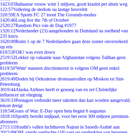
14
23:03
Italiaanse vrouw wint 1 miljoen, gooit kraslot per abuis weg
1
22:57
Vollering de sterkste na lastige heuvelrit
3
20:59
EA Sports FC 27 toont The Grounds-modus
14
20:46
Long live the 7th of October
25
20:27
Random Pics van de Dag #1977
13
20:12
Nederlander (23) aangehouden in Duitsland na snelheid van
235 km/u
16
20:09
Ruim 1 op de 7 Nederlanders gaan deze zomer onverzekerd
op reis
6
19:53
FOK! was even down
25
19:52
Lekker op vakantie naar Afghanistan volgens Taliban geen
probleem
81
19:50
'Witte' mannen discrimineren is volgens OM geen enkel
probleem
26
19:49
Doden bij Oekraïense droneaanvallen op Moskou en Sint-
Petersburg
30
19:44
Alaska Airlines heeft er genoeg van en zet Christelijke
influencer uit vliegtuig
36
19:33
Pentagon verbruikt meer raketten dan kan worden aangevuld,
tekort dreigt
1
18:54
Gears of War: E-Day open beta begint 6 augustus
18
18:16
Spotify bereikt mijlpaal, voor het eerst 300 miljoen premium-
abonnees
27
15:11
Houthi's vallen luchthaven Najran in Saoedi-Arabië aan
20
15:09
OM: vierde verdachte (18) vast op verdenking van beramen