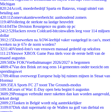
Michigan
8
20:24
Accell, moederbedrijf Sparta en Batavus, vraagt uitstel van
betaling aan
4
20:11
Zomervakantieweerbericht: aanhoudend zomers
1
19:48
Vollering de sterkste na lastige heuvelrit
6
14:04
The Division Resurgence nu gratis op pc
24
12:52
Hackers roven Coldcard-bitcoinwallets leeg voor 114 miljoen
dollar
39
12:15
Doorwerken na AOW-leeftijd vaker vastgelegd in cao's, moet
werken na je 67e de norm worden?
32
11:40
Vinted-foto's van vrouwen massaal gedeeld op seksfora
1
11:21
Nieuwe XBOX Game Pass titels voor de eerste helft van de
maand augustus
2
09:50
De FOK!Voetbalmanager 2026/2027 is begonnen
48
09:47
Van den Brink zet nog eens 14 gemeenten onder toezicht om
spreidingswet
17
09:40
Iran overweegt Europese hulp bij ruimen mijnen in Straat van
Hormuz
3
09:35
EA Sports FC 27 toont The Grounds-modus
1
09:34
Gears of War: E-Day open beta begint 6 augustus
36
09:29
Pentagon verbruikt meer raketten dan kan worden aangevuld,
tekort dreigt
20
09:23
Tanken in België wordt nóg aantrekkelijker
31
09:07
Dirk sluit supermarkt op de Wallen na golf van diefstal en
agressie