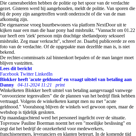
Die camerabeelden hebben de politie op het spoor van de verdachte
gezet. Gisteren werd hij aangehouden, meldt de politie. Van sporen die
bij de pony zijn aangetroffen wordt onderzocht of die van de man
afkomstig zijn.
De eigenaresse vroeg buurtbewoners via platform NextDoor uit te
kijken naar een man die haar pony had misbruikt. "Vannacht om 01.22
uur heeft een 'ziek' persoon mijn drachtige shetlandpony seksueel
misbruikt. Zeg maar verkracht", schreef ze. Daarbij publiceerde ze een
foto van de verdachte. Of de opgepakte man dezelfde man is, is niet
bekend.
De rechter-commissaris zal binnenkort bepalen of de man langer moet
blijven vastzitten.
Lees dit bericht
Facebook
Twitter
LinkedIn
Blokker heeft 'acute geldnood' en vraagt uitstel van betaling aan
Danny
04-11-2024 11:21
print
Winkelketen Blokker heeft uitstel van betaling aangevraagd vanwege
"onvoorziene tegenvallers" die de plannen van het bedrijf flink hebben
vertraagd. Volgens de winkelketen kampt men nu met "acute
geldnood." Vooralsnog blijven de winkels wel gewoon open, maar de
webshop is tijdelijk gesloten.
Op maandagochtend werd het personeel ingelicht over de situatie.
Topvrouw Pauline Boerman noemt het een "moeilijke beslissing" en
zegt dat het bedrijf de onzekerheid voor medewerkers,
franchisenemers, leveranciers en klanten betreurt. In de komende tijd