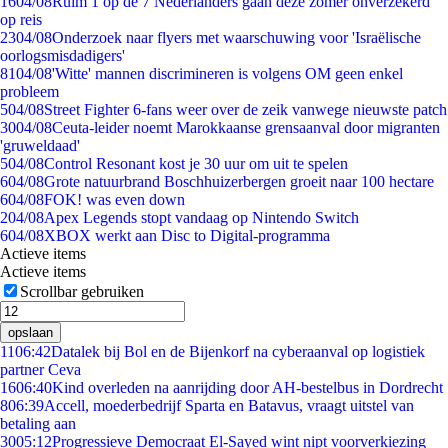
16
04/08
Ruim 1 op de 7 Nederlanders gaan deze zomer onverzekerd
op reis
23
04/08
Onderzoek naar flyers met waarschuwing voor 'Israëlische
oorlogsmisdadigers'
81
04/08
'Witte' mannen discrimineren is volgens OM geen enkel
probleem
5
04/08
Street Fighter 6-fans weer over de zeik vanwege nieuwste patch
30
04/08
Ceuta-leider noemt Marokkaanse grensaanval door migranten
'gruweldaad'
5
04/08
Control Resonant kost je 30 uur om uit te spelen
6
04/08
Grote natuurbrand Boschhuizerbergen groeit naar 100 hectare
6
04/08
FOK! was even down
2
04/08
Apex Legends stopt vandaag op Nintendo Switch
6
04/08
XBOX werkt aan Disc to Digital-programma
Actieve items
Actieve items
Scrollbar gebruiken
opslaan
11
06:42
Datalek bij Bol en de Bijenkorf na cyberaanval op logistiek
partner Ceva
16
06:40
Kind overleden na aanrijding door AH-bestelbus in Dordrecht
8
06:39
Accell, moederbedrijf Sparta en Batavus, vraagt uitstel van
betaling aan
30
05:12
Progressieve Democraat El-Sayed wint nipt voorverkiezing