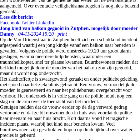
Een woordvoerder van de gemeente laat weten dat de demonstratie is
aangemeld. Over eventuele veiligheidsmaatregelen is nog niets bekend
gemaakt.
Lees dit bericht
Facebook
Twitter
LinkedIn
Jong kind van balkon gegooid in Zutphen, mogelijk door moeder
Danny
04-11-2024 15:20
print
Op de Van Drinenstraat in Zutphen heeft zich een schokkend incident
afgespeeld waarbij een jong kindje vanaf een balkon naar beneden is
gevallen. Volgens de politie werd omstreeks 19.20 uur groot alarm
geslagen, waarna meerdere hulpdiensten, waaronder een
traumahelikopter, snel ter plaatse kwamen. Buurtbewoners melden dat
het kind mogelijk door de moeder van het balkon zou zijn gegooid,
maar dit wordt nog onderzocht.
Het slachtoffertje is zwaargewond geraakt en onder politiebegeleiding
met spoed naar het ziekenhuis gebracht. Een vrouw, vermoedelijk de
moeder, is gearresteerd en naar het politiebureau overgebracht voor
verhoor. Het onderzoek is in volle gang en de politie houdt nog een
slag om de arm over de toedracht van het incident.
Getuigen melden dat de vrouw eerder op de dag verward gedrag
vertoonde en dat ze bij omwonenden in huis was voordat de politie
haar meenam en naar huis bracht. Kort daarna vond het tragische
incident plaats, waarbij het kind naar beneden kwam. Veel
buurtbewoners zijn geschokt en hopen op duidelijkheid over wat er
precies is gebeurd.