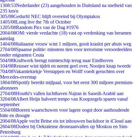
13
08:53
Nederlander (23) aangehouden in Duitsland na snelheid van
235 km/u
3
05/08
Gedurfd NEC blijft overeind bij Olympiakos
14
05/08
Long live the 7th of October
12
05/08
Random Pics van de Dag #1976
20
04/08
OM: vierde verdachte (18) vast op verdenking van beramen
aanslag
14
04/08
Italiaanse vrouw wint 1 miljoen, gooit kraslot per abuis weg
27
04/08
Spaanse politie: minstens tien voor terrorisme veroordeelden
onder migranten Ceuta
5
04/08
Kraftwerk brengt ruimteschip terug naar Eindhoven
1
04/08
Reusser wint tijdrit en neemt geel over, Nooijen knap tweede
7
04/08
Vakantiekiekje Verstappen en Wolff voedt geruchten over
Mercedes-overstap
18
04/08
Spotify bereikt mijlpaal, voor het eerst 300 miljoen premium-
abonnees
27
04/08
Houthi's vallen luchthaven Najran in Saoedi-Arabië aan
32
04/08
Albert Heijn halveert tempo van Koopzegels sparen vanaf
september
55
04/08
Boeren waarschuwen voor lagere oogst door aanhoudende
hitte en droogte
20
04/08
Apple vecht Britse eis tot inbouwen backdoor in iCloud aan
26
04/08
Doden bij Oekraïense droneaanvallen op Moskou en Sint-
Petersburg