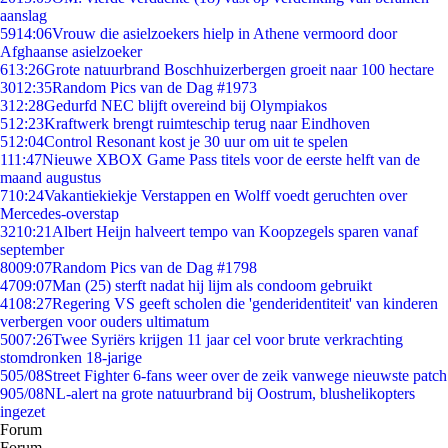
aanslag
59
14:06
Vrouw die asielzoekers hielp in Athene vermoord door
Afghaanse asielzoeker
6
13:26
Grote natuurbrand Boschhuizerbergen groeit naar 100 hectare
30
12:35
Random Pics van de Dag #1973
3
12:28
Gedurfd NEC blijft overeind bij Olympiakos
5
12:23
Kraftwerk brengt ruimteschip terug naar Eindhoven
5
12:04
Control Resonant kost je 30 uur om uit te spelen
1
11:47
Nieuwe XBOX Game Pass titels voor de eerste helft van de
maand augustus
7
10:24
Vakantiekiekje Verstappen en Wolff voedt geruchten over
Mercedes-overstap
32
10:21
Albert Heijn halveert tempo van Koopzegels sparen vanaf
september
80
09:07
Random Pics van de Dag #1798
47
09:07
Man (25) sterft nadat hij lijm als condoom gebruikt
41
08:27
Regering VS geeft scholen die 'genderidentiteit' van kinderen
verbergen voor ouders ultimatum
50
07:26
Twee Syriërs krijgen 11 jaar cel voor brute verkrachting
stomdronken 18-jarige
5
05/08
Street Fighter 6-fans weer over de zeik vanwege nieuwste patch
9
05/08
NL-alert na grote natuurbrand bij Oostrum, blushelikopters
ingezet
Forum
Forum