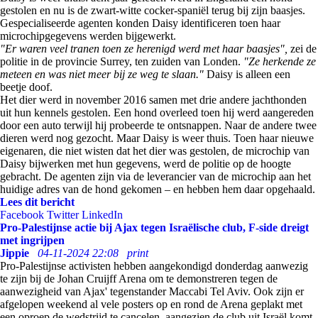
gestolen en nu is de zwart-witte cocker-spaniël terug bij zijn baasjes.
Gespecialiseerde agenten konden Daisy identificeren toen haar
microchipgegevens werden bijgewerkt.
"Er waren veel tranen toen ze herenigd werd met haar baasjes",
zei de
politie in de provincie Surrey, ten zuiden van Londen.
"Ze herkende ze
meteen en was niet meer bij ze weg te slaan."
Daisy is alleen een
beetje doof.
Het dier werd in november 2016 samen met drie andere jachthonden
uit hun kennels gestolen. Een hond overleed toen hij werd aangereden
door een auto terwijl hij probeerde te ontsnappen. Naar de andere twee
dieren werd nog gezocht. Maar Daisy is weer thuis. Toen haar nieuwe
eigenaren, die niet wisten dat het dier was gestolen, de microchip van
Daisy bijwerken met hun gegevens, werd de politie op de hoogte
gebracht. De agenten zijn via de leverancier van de microchip aan het
huidige adres van de hond gekomen – en hebben hem daar opgehaald.
Lees dit bericht
Facebook
Twitter
LinkedIn
Pro-Palestijnse actie bij Ajax tegen Israëlische club, F-side dreigt
met ingrijpen
Jippie
04-11-2024 22:08
print
Pro-Palestijnse activisten hebben aangekondigd donderdag aanwezig
te zijn bij de Johan Cruijff Arena om te demonstreren tegen de
aanwezigheid van Ajax' tegenstander Maccabi Tel Aviv. Ook zijn er
afgelopen weekend al vele posters op en rond de Arena geplakt met
een oproep de wedstrijd te cancelen, aangezien de club uit Israël komt.