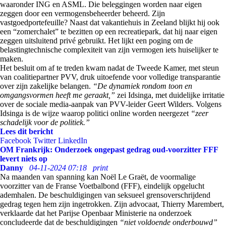
waaronder ING en ASML. Die beleggingen worden naar eigen
zeggen door een vermogensbeheerder beheerd. Zijn
vastgoedportefeuille? Naast dat vakantiehuis in Zeeland blijkt hij ook
een “zomerchalet” te bezitten op een recreatiepark, dat hij naar eigen
zeggen uitsluitend privé gebruikt. Het lijkt een poging om de
belastingtechnische complexiteit van zijn vermogen iets huiselijker te
maken.
Het besluit om af te treden kwam nadat de Tweede Kamer, met steun
van coalitiepartner PVV, druk uitoefende voor volledige transparantie
over zijn zakelijke belangen.
“De dynamiek rondom toon en
omgangsvormen heeft me geraakt,”
zei Idsinga, met duidelijke irritatie
over de sociale media-aanpak van PVV-leider Geert Wilders. Volgens
Idsinga is de wijze waarop politici online worden neergezet
“zeer
schadelijk voor de politiek.”
Lees dit bericht
Facebook
Twitter
LinkedIn
OM Frankrijk: Onderzoek ongepast gedrag oud-voorzitter FFF
levert niets op
Danny
04-11-2024 07:18
print
Na maanden van spanning kan Noël Le Graët, de voormalige
voorzitter van de Franse Voetbalbond (FFF), eindelijk opgelucht
ademhalen. De beschuldigingen van seksueel grensoverschrijdend
gedrag tegen hem zijn ingetrokken. Zijn advocaat, Thierry Marembert,
verklaarde dat het Parijse Openbaar Ministerie na onderzoek
concludeerde dat de beschuldigingen
“niet voldoende onderbouwd”