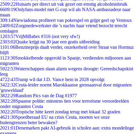
25
09:22
Huisarts per direct uit vak gezet om ernstig alcoholmisbruik
66
09:19
Onlyfans-model met G-cup wil als NASA-ambassadeur naar
maan
3
09:14
Niewiadoma profiteert van pokerspel en grijpt geel op Ventoux
24
09:02
Zorgmedewerkster die 's nachts haar vriend bezocht terecht
ontslagen
12
03:57
VrijMiBabes #316 (not very sfw!)
23
03:02
Quake krijgt na 30 jaar een gratis uitbreiding
11
01:06
Benzineprijs daalt verder, onzekerheid over Straat van Hormuz
blijft
11
23:30
Smokkelbende opgerold in Spanje, verdienden miljoenen aan
migranten
59
22:53
Waterschappen slaan alarm wegens droogte: Gereedschapskist
leeg
47
22:43
Trump wil dat J.D. Vance hem in 2028 opvolgt
34
22:32
Ceuta-leider noemt Marokkaanse grensaanval door migranten
'gruweldaad'
38
22:29
Random Pics van de Dag #1977
38
22:28
Spaanse politie: minstens tien voor terrorisme veroordeelden
onder migranten Ceuta
30
22:20
Tropische hitte keert zondag terug met lokaal 32 graden
46
21:30
Spoedberaad EU na crisis Ceuta, moeten we onze
buitengrenzen beter bewaken?
20
21:01
Denemarken pakt AI-gebruik in scholen aan: extra mondelinge
examens