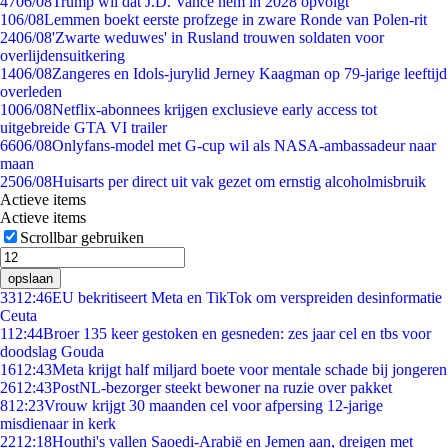
47
06/08
Trump wil dat J.D. Vance hem in 2028 opvolgt
1
06/08
Lemmen boekt eerste profzege in zware Ronde van Polen-rit
24
06/08
'Zwarte weduwes' in Rusland trouwen soldaten voor
overlijdensuitkering
14
06/08
Zangeres en Idols-jurylid Jerney Kaagman op 79-jarige leeftijd
overleden
10
06/08
Netflix-abonnees krijgen exclusieve early access tot
uitgebreide GTA VI trailer
66
06/08
Onlyfans-model met G-cup wil als NASA-ambassadeur naar
maan
25
06/08
Huisarts per direct uit vak gezet om ernstig alcoholmisbruik
Actieve items
Actieve items
Scrollbar gebruiken
opslaan
33
12:46
EU bekritiseert Meta en TikTok om verspreiden desinformatie
Ceuta
1
12:44
Broer 135 keer gestoken en gesneden: zes jaar cel en tbs voor
doodslag Gouda
16
12:43
Meta krijgt half miljard boete voor mentale schade bij jongeren
26
12:43
PostNL-bezorger steekt bewoner na ruzie over pakket
8
12:23
Vrouw krijgt 30 maanden cel voor afpersing 12-jarige
misdienaar in kerk
22
12:18
Houthi's vallen Saoedi-Arabië en Jemen aan, dreigen met