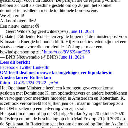
geschikt zijn voor hun functie. De partijen die de regering vormen,
hebben zichzelf als deadline gesteld om op 26 juni het kabinet
definitief te installeren met de traditionele bordesscène.
We zijn eruit!
Akkoord over alles!
Een nieuw kabinet 😄
— Geert Wilders (@geertwilderspvv)
June 11, 2024
Update | D66-leider Rob Jetten zegt te hopen dat de ministerspost voor
Klimaat en Energie behouden blijft. Hij zou ook tevreden zijn met een
staatssecretaris voor die portefeuille. ‘Zolang er maar een
bewindspersoon op zit.’
https://t.co/8VSX4noES5
— BNR Nieuwsradio (@BNR)
June 11, 2024
Lees dit bericht
Facebook
Twitter
LinkedIn
OM heeft deal met nieuwe kroongetuige over liquidaties in
Amsterdam en Rotterdam
foton
11-06-2024 20:42
print
Het Openbaar Ministerie heeft een kroongetuige-overeenkomst
gesloten met Dominique K. om opdrachtgevers en andere betrokkenen
te vervolgen voor meerdere moorden in Amsterdam en Rotterdam. K.
is zelf ook veroordeeld tot vijftien jaar cel, maar in hoger beroep zou
het OM inzetten op een halvering van zijn straf.
Het gaat om de moord op de 33-jarige Serdar Ay op 20 oktober 2020
in Osdorp en om de beschieting op club Mad Fox op 29 juli 2020 op
de Spuistraat. In Rotterdam gaat het om de moord op Ibrahim Azaïm in