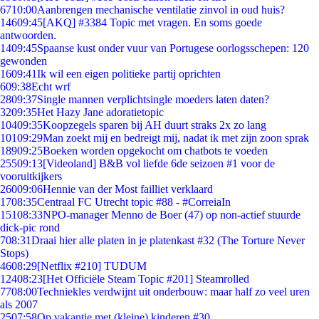
67
10:00
Aanbrengen mechanische ventilatie zinvol in oud huis?
146
09:45
[AKQ] #3384 Topic met vragen. En soms goede
antwoorden.
14
09:45
Spaanse kust onder vuur van Portugese oorlogsschepen: 120
gewonden
16
09:41
Ik wil een eigen politieke partij oprichten
6
09:38
Echt wrf
28
09:37
Single mannen verplichtsingle moeders laten daten?
32
09:35
Het Hazy Jane adoratietopic
104
09:35
Koopzegels sparen bij AH duurt straks 2x zo lang
101
09:29
Man zoekt mij en bedreigt mij, nadat ik met zijn zoon sprak
189
09:25
Boeken worden opgekocht om chatbots te voeden
255
09:13
[Videoland] B&B vol liefde 6de seizoen #1 voor de
vooruitkijkers
260
09:06
Hennie van der Most failliet verklaard
17
08:35
Centraal FC Utrecht topic #88 - #CorreiaIn
151
08:33
NPO-manager Menno de Boer (47) op non-actief stuurde
dick-pic rond
7
08:31
Draai hier alle platen in je platenkast #32 (The Torture Never
Stops)
46
08:29
[Netflix #210] TUDUM
124
08:23
[Het Officiële Steam Topic #201] Steamrolled
77
08:00
Techniekles verdwijnt uit onderbouw: maar half zo veel uren
als 2007
25
07:58
Op vakantie met (kleine) kinderen #30