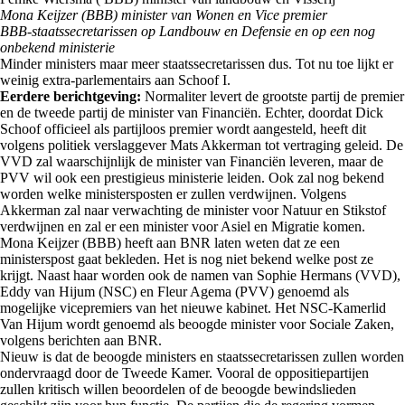
Mona Keijzer (BBB) minister van Wonen en Vice premier
BBB-staatssecretarissen op Landbouw en Defensie en op een nog
onbekend ministerie
Minder ministers maar meer staatssecretarissen dus. Tot nu toe lijkt er
weinig extra-parlementairs aan Schoof I.
Eerdere berichtgeving:
Normaliter levert de grootste partij de premier
en de tweede partij de minister van Financiën. Echter, doordat Dick
Schoof officieel als partijloos premier wordt aangesteld, heeft dit
volgens politiek verslaggever Mats Akkerman tot vertraging geleid. De
VVD zal waarschijnlijk de minister van Financiën leveren, maar de
PVV wil ook een prestigieus ministerie leiden. Ook zal nog bekend
worden welke ministersposten er zullen verdwijnen. Volgens
Akkerman zal naar verwachting de minister voor Natuur en Stikstof
verdwijnen en zal er een minister voor Asiel en Migratie komen.
Mona Keijzer (BBB) heeft aan BNR laten weten dat ze een
ministerspost gaat bekleden. Het is nog niet bekend welke post ze
krijgt. Naast haar worden ook de namen van Sophie Hermans (VVD),
Eddy van Hijum (NSC) en Fleur Agema (PVV) genoemd als
mogelijke vicepremiers van het nieuwe kabinet. Het NSC-Kamerlid
Van Hijum wordt genoemd als beoogde minister voor Sociale Zaken,
volgens berichten aan BNR.
Nieuw is dat de beoogde ministers en staatssecretarissen zullen worden
ondervraagd door de Tweede Kamer. Vooral de oppositiepartijen
zullen kritisch willen beoordelen of de beoogde bewindslieden