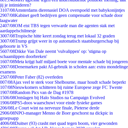
jij je intimideren?
31
07/08
Amsterdams dierenasiel DOA overspoeld met babykonijntjes
29
07/08
Kabinet geeft bedrijven geen compensatie voor schade door
laagwater
24
07/08
OM eist TBS tegen verwarde man die agenten stak met
aardappelschilmesje
30
07/08
Tropische hitte keert zondag terug met lokaal 32 graden
30
07/08
Trump grijpt weer in op automatisch staatsburgerschap bij
geboorte in VS
56
07/08
Dikke Van Dale neemt 'vulvalippen' op: 'stigma op
schaamlippen doorbreken'
16
07/08
Meta krijgt half miljard boete voor mentale schade bij jongeren
20
07/08
Denemarken pakt AI-gebruik in scholen aan: extra mondelinge
examens
25
07/08
Peter Faber (82) overleden
0
07/08
Ajax veel te sterk voor Shelbourne, maar houdt schade beperkt
1
07/08
Nieuwkomers schitteren bij ruime Europese zege FC Twente
19
07/08
Random Pics van de Dag #1978
15
06/08
Ontslagen bij Halo Studios na Campaign Evolved
19
06/08
PS5-doos waarschuwt voor einde fysieke games
2
06/08
Le Court wint na nerveuze finale, Pieterse derde
29
06/08
NPO-manager Menno de Boer geschorst na dickpic in
groepsapp
40
06/08
Duitser (93) crasht met quad tegen boom, vier gewonden