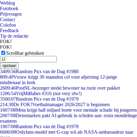
Weblog
Fotoboek
Prijsvragen
Contact
Colofon
Feedback
Tip de redactie
FOK!
FOK!
Scrollbar gebruiken
opslaan
34
09:56
Random Pics van de Dag #1980
8
09:49
Vrouw krijgt 30 maanden cel voor afpersing 12-jarige
misdienaar in kerk
26
09:46
PostNL-bezorger steekt bewoner na ruzie over pakket
12
06:54
VrijMiBabes #316 (not very sfw!)
35
00:07
Random Pics van de Dag #1979
2
14:30
De FOK!Voetbalmanager 2026/2027 is begonnen
16
07/08
Meta krijgt half miljard boete voor mentale schade bij jongeren
20
07/08
Denemarken pakt AI-gebruik in scholen aan: extra mondelinge
examens
19
07/08
Random Pics van de Dag #1978
66
06/08
Onlyfans-model met G-cup wil als NASA-ambassadeur naar