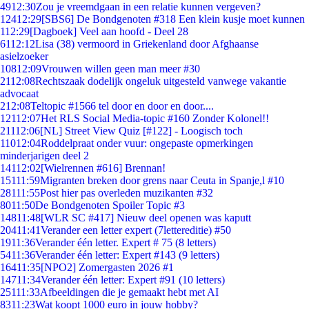
49
12:30
Zou je vreemdgaan in een relatie kunnen vergeven?
124
12:29
[SBS6] De Bondgenoten #318 Een klein kusje moet kunnen
1
12:29
[Dagboek] Veel aan hoofd - Deel 28
61
12:12
Lisa (38) vermoord in Griekenland door Afghaanse
asielzoeker
108
12:09
Vrouwen willen geen man meer #30
21
12:08
Rechtszaak dodelijk ongeluk uitgesteld vanwege vakantie
advocaat
2
12:08
Teltopic #1566 tel door en door en door....
121
12:07
Het RLS Social Media-topic #160 Zonder Kolonel!!
211
12:06
[NL] Street View Quiz [#122] - Loogisch toch
110
12:04
Roddelpraat onder vuur: ongepaste opmerkingen
minderjarigen deel 2
141
12:02
[Wielrennen #616] Brennan!
151
11:59
Migranten breken door grens naar Ceuta in Spanje,l #10
281
11:55
Post hier pas overleden muzikanten #32
80
11:50
De Bondgenoten Spoiler Topic #3
148
11:48
[WLR SC #417] Nieuw deel openen was kaputt
204
11:41
Verander een letter expert (7lettereditie) #50
19
11:36
Verander één letter. Expert # 75 (8 letters)
54
11:36
Verander één letter: Expert #143 (9 letters)
164
11:35
[NPO2] Zomergasten 2026 #1
147
11:34
Verander één letter: Expert #91 (10 letters)
251
11:33
Afbeeldingen die je gemaakt hebt met AI
83
11:23
Wat koopt 1000 euro in jouw hobby?