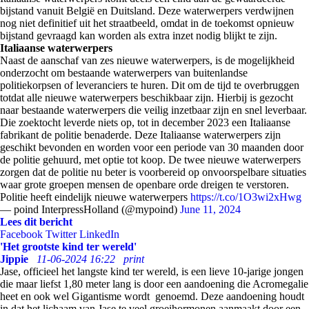
bijstand vanuit België en Duitsland. Deze waterwerpers verdwijnen
nog niet definitief uit het straatbeeld, omdat in de toekomst opnieuw
bijstand gevraagd kan worden als extra inzet nodig blijkt te zijn.
Italiaanse waterwerpers
Naast de aanschaf van zes nieuwe waterwerpers, is de mogelijkheid
onderzocht om bestaande waterwerpers van buitenlandse
politiekorpsen of leveranciers te huren. Dit om de tijd te overbruggen
totdat alle nieuwe waterwerpers beschikbaar zijn. Hierbij is gezocht
naar bestaande waterwerpers die veilig inzetbaar zijn en snel leverbaar.
Die zoektocht leverde niets op, tot in december 2023 een Italiaanse
fabrikant de politie benaderde. Deze Italiaanse waterwerpers zijn
geschikt bevonden en worden voor een periode van 30 maanden door
de politie gehuurd, met optie tot koop. De twee nieuwe waterwerpers
zorgen dat de politie nu beter is voorbereid op onvoorspelbare situaties
waar grote groepen mensen de openbare orde dreigen te verstoren.
Politie heeft eindelijk nieuwe waterwerpers
https://t.co/1O3wi2xHwg
— poind InterpressHolland (@mypoind)
June 11, 2024
Lees dit bericht
Facebook
Twitter
LinkedIn
'Het grootste kind ter wereld'
Jippie
11-06-2024 16:22
print
Jase, officieel het langste kind ter wereld, is een lieve 10-jarige jongen
die maar liefst 1,80 meter lang is door een aandoening die Acromegalie
heet en ook wel Gigantisme wordt genoemd. Deze aandoening houdt
in dat het lichaam van Jase te veel groeihormonen aanmaakt door een