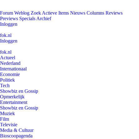
Forum
Weblog
Zoek
Actieve Items
Nieuws
Columns
Reviews
Previews
Specials
Archief
Inloggen
fok.nl
Inloggen
fok.nl
Actueel
Nederland
Internationaal
Economie
Politiek
Tech
Showbiz en Gossip
Opmerkelijk
Entertainment
Showbiz en Gossip
Muziek
Film
Televisie
Media & Cultuur
Bioscoopagenda