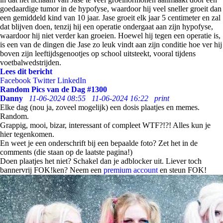
goedaardige tumor in de hypofyse, waardoor hij veel sneller groeit dan
een gemiddeld kind van 10 jaar. Jase groeit elk jaar 5 centimeter en zal
dat blijven doen, tenzij hij een operatie ondergaat aan zijn hypofyse,
waardoor hij niet verder kan groeien. Hoewel hij tegen een operatie is,
is een van de dingen die Jase zo leuk vindt aan zijn conditie hoe ver hij
boven zijn leeftijdsgenootjes op school uitsteekt, vooral tijdens
voetbalwedstrijden.
Lees dit bericht
Facebook
Twitter
LinkedIn
Random Pics van de Dag #1300
Danny
11-06-2024 08:55
11-06-2024 16:22
print
Elke dag (nou ja, zoveel mogelijk) een dosis plaatjes en memes.
Random.
Grappig, mooi, bizar, interessant of compleet WTF?!?! Alles kun je
hier tegenkomen.
En weet je een onderschrift bij een bepaalde foto? Zet het in de
comments (die staan op de laatste pagina!)
Doen plaatjes het niet? Schakel dan je adblocker uit. Liever toch
bannervrij FOK!ken? Neem een
premium account
en steun FOK!