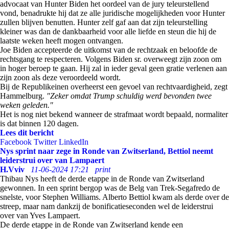
advocaat van Hunter Biden het oordeel van de jury teleurstellend
vond, benadrukte hij dat ze alle juridische mogelijkheden voor Hunter
zullen blijven benutten. Hunter zelf gaf aan dat zijn teleurstelling
kleiner was dan de dankbaarheid voor alle liefde en steun die hij de
laatste weken heeft mogen ontvangen.
Joe Biden accepteerde de uitkomst van de rechtzaak en beloofde de
rechtsgang te respecteren. Volgens Biden sr. overweegt zijn zoon om
in hoger beroep te gaan. Hij zal in ieder geval geen gratie verlenen aan
zijn zoon als deze veroordeeld wordt.
Bij de Republikeinen overheerst een gevoel van rechtvaardigheid, zegt
Hammelburg.
"Zeker omdat Trump schuldig werd bevonden twee
weken geleden."
Het is nog niet bekend wanneer de strafmaat wordt bepaald, normaliter
is dat binnen 120 dagen.
Lees dit bericht
Facebook
Twitter
LinkedIn
Nys sprint naar zege in Ronde van Zwitserland, Bettiol neemt
leiderstrui over van Lampaert
H.Vviv
11-06-2024 17:21
print
Thibau Nys heeft de derde etappe in de Ronde van Zwitserland
gewonnen. In een sprint bergop was de Belg van Trek-Segafredo de
snelste, voor Stephen Williams. Alberto Bettiol kwam als derde over de
streep, maar nam dankzij de bonificatieseconden wel de leiderstrui
over van Yves Lampaert.
De derde etappe in de Ronde van Zwitserland kende een