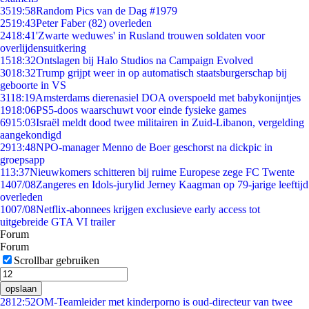
35
19:58
Random Pics van de Dag #1979
25
19:43
Peter Faber (82) overleden
24
18:41
'Zwarte weduwes' in Rusland trouwen soldaten voor
overlijdensuitkering
15
18:32
Ontslagen bij Halo Studios na Campaign Evolved
30
18:32
Trump grijpt weer in op automatisch staatsburgerschap bij
geboorte in VS
31
18:19
Amsterdams dierenasiel DOA overspoeld met babykonijntjes
19
18:06
PS5-doos waarschuwt voor einde fysieke games
69
15:03
Israël meldt dood twee militairen in Zuid-Libanon, vergelding
aangekondigd
29
13:48
NPO-manager Menno de Boer geschorst na dickpic in
groepsapp
1
13:37
Nieuwkomers schitteren bij ruime Europese zege FC Twente
14
07/08
Zangeres en Idols-jurylid Jerney Kaagman op 79-jarige leeftijd
overleden
10
07/08
Netflix-abonnees krijgen exclusieve early access tot
uitgebreide GTA VI trailer
Forum
Forum
Scrollbar gebruiken
opslaan
28
12:52
OM-Teamleider met kinderporno is oud-directeur van twee