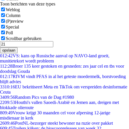
Toon berichten van deze types
Weblog
Column
(P)review
Special
Poll
Scrollbar gebruiken
opslaan
0
12:42
VS: kans op Russische aanval op NAVO-land groeit,
munitietekort wordt probleem
1
12:28
Broer 135 keer gestoken en gesneden: zes jaar cel en tbs voor
doodslag Gouda
0
12:17
RIVM vindt PFAS in al het geteste moedermelk, borstvoeding
blijft advies
33
10:16
EU bekritiseert Meta en TikTok om verspreiden desinformatie
Ceuta
34
09:56
Random Pics van de Dag #1980
22
09:53
Houthi's vallen Saoedi-Arabië en Jemen aan, dreigen met
blokkade olieroute
8
09:49
Vrouw krijgt 30 maanden cel voor afpersing 12-jarige
misdienaar in kerk
26
09:46
PostNL-bezorger steekt bewoner na ruzie over pakket
6
09:45
Trailers kijken: de bioscoopreleases van week 32