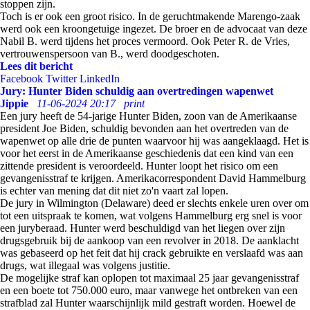
stoppen zijn.
Toch is er ook een groot risico. In de geruchtmakende Marengo-zaak
werd ook een kroongetuige ingezet. De broer en de advocaat van deze
Nabil B. werd tijdens het proces vermoord. Ook Peter R. de Vries,
vertrouwenspersoon van B., werd doodgeschoten.
Lees dit bericht
Facebook
Twitter
LinkedIn
Jury: Hunter Biden schuldig aan overtredingen wapenwet
Jippie
11-06-2024 20:17
print
Een jury heeft de 54-jarige Hunter Biden, zoon van de Amerikaanse
president Joe Biden, schuldig bevonden aan het overtreden van de
wapenwet op alle drie de punten waarvoor hij was aangeklaagd. Het is
voor het eerst in de Amerikaanse geschiedenis dat een kind van een
zittende president is veroordeeld. Hunter loopt het risico om een
gevangenisstraf te krijgen. Amerikacorrespondent David Hammelburg
is echter van mening dat dit niet zo'n vaart zal lopen.
De jury in Wilmington (Delaware) deed er slechts enkele uren over om
tot een uitspraak te komen, wat volgens Hammelburg erg snel is voor
een juryberaad. Hunter werd beschuldigd van het liegen over zijn
drugsgebruik bij de aankoop van een revolver in 2018. De aanklacht
was gebaseerd op het feit dat hij crack gebruikte en verslaafd was aan
drugs, wat illegaal was volgens justitie.
De mogelijke straf kan oplopen tot maximaal 25 jaar gevangenisstraf
en een boete tot 750.000 euro, maar vanwege het ontbreken van een
strafblad zal Hunter waarschijnlijk mild gestraft worden. Hoewel de