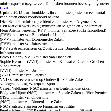
ministersposten toegewezen. Dit hebben bronnen bevestigd tegenover
BNR.
Update 20.15 uur:
Inmiddels zijn de ministersposten en een aantal
kandidaten onder voorbehoud bekend.
Dick Schoof - minister-president en minister van Algemene Zaken
Gidi Markuszower (PVV) minister van Migratie en Vice Premier
Fleur Agema genoemd (PVV) minister van Zorg (volksgezondheid)
(PVV) minister van Buitenlandse Handel
(PVV) minister van Economische Zaken
(PVV) minister van Infrastructuur
PVV staatssecretarissen op Zorg, Justitie, Binnenlandse Zaken en
Infrastructuur
Eelco Heinen ( VVD) minister van Financiën
Sophie Hermans (VVD) minister van Klimaat en Groene Groei en
Vice Premier
(VVD) minister van Justitie
(VVD) minister van Defensie
VVD-staatssecretarissen op Onderwijs, Sociale Zaken en
Volksgezondheid, Welzijn en Sport
Caspar Veldkamp (NSC) minister van Buitenlandse Zaken
Eddy van Hijum (NSC) minister van Sociale Zaken en Vice Premier
(NSC) minister van Onderwijs
(NSC) minister van Binnenlandse Zaken
NSC staatssecretarissen op Financiën en Justitie
Femke Wiersma ( BBB) minister van landbouw en Visserij