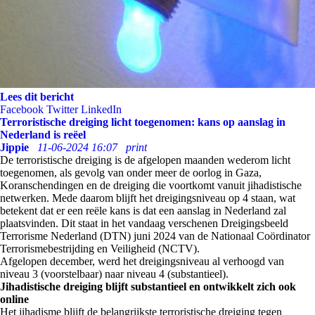
Lees dit bericht
Facebook
Twitter
LinkedIn
Terroristische dreiging licht toegenomen: kans op aanslag in
Nederland is reëel
Jippie
11-06-2024 16:07
print
De terroristische dreiging is de afgelopen maanden wederom licht
toegenomen, als gevolg van onder meer de oorlog in Gaza,
Koranschendingen en de dreiging die voortkomt vanuit jihadistische
netwerken. Mede daarom blijft het dreigingsniveau op 4 staan, wat
betekent dat er een reële kans is dat een aanslag in Nederland zal
plaatsvinden. Dit staat in het vandaag verschenen Dreigingsbeeld
Terrorisme Nederland (DTN) juni 2024 van de Nationaal Coördinator
Terrorismebestrijding en Veiligheid (NCTV).
Afgelopen december, werd het dreigingsniveau al verhoogd van
niveau 3 (voorstelbaar) naar niveau 4 (substantieel).
Jihadistische dreiging blijft substantieel en ontwikkelt zich ook
online
Het jihadisme blijft de belangrijkste terroristische dreiging tegen