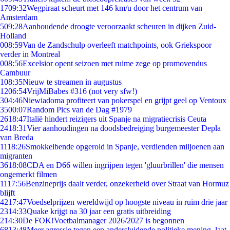
17
09:32
Wegpiraat scheurt met 146 km/u door het centrum van
Amsterdam
5
09:28
Aanhoudende droogte veroorzaakt scheuren in dijken Zuid-
Holland
0
08:59
Van de Zandschulp overleeft matchpoints, ook Griekspoor
verder in Montreal
0
08:56
Excelsior opent seizoen met ruime zege op promovendus
Cambuur
1
08:35
Nieuw te streamen in augustus
12
06:54
VrijMiBabes #316 (not very sfw!)
3
04:46
Niewiadoma profiteert van pokerspel en grijpt geel op Ventoux
35
00:07
Random Pics van de Dag #1979
26
18:47
Italië hindert reizigers uit Spanje na migratiecrisis Ceuta
24
18:31
Vier aanhoudingen na doodsbedreiging burgemeester Depla
van Breda
11
18:26
Smokkelbende opgerold in Spanje, verdienden miljoenen aan
migranten
36
18:08
CDA en D66 willen ingrijpen tegen 'gluurbrillen' die mensen
ongemerkt filmen
11
17:56
Benzineprijs daalt verder, onzekerheid over Straat van Hormuz
blijft
42
17:47
Voedselprijzen wereldwijd op hoogste niveau in ruim drie jaar
23
14:33
Quake krijgt na 30 jaar een gratis uitbreiding
2
14:30
De FOK!Voetbalmanager 2026/2027 is begonnen
68
13:48
Meer agressie tegen een andersluidende politieke mening, laat