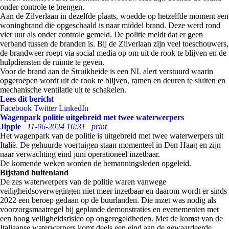
onder controle te brengen.
Aan de Zilverlaan in dezelfde plaats, woedde op hetzelfde moment een
woningbrand die opgeschaald is naar middel brand. Deze werd rond
vier uur als onder controle gemeld. De politie meldt dat er geen
verband tussen de branden is. Bij de Zilverlaan zijn veel toeschouwers,
de brandweer roept via social media op om uit de rook te blijven en de
hulpdiensten de ruimte te geven.
Voor de brand aan de Struikheide is een NL alert verstuurd waarin
opgeroepen wordt uit de rook te blijven, ramen en deuren te sluiten en
mechanische ventilatie uit te schakelen.
Lees dit bericht
Facebook
Twitter
LinkedIn
Wagenpark politie uitgebreid met twee waterwerpers
Jippie
11-06-2024 16:31
print
Het wagenpark van de politie is uitgebreid met twee waterwerpers uit
Italië. De gehuurde voertuigen staan momenteel in Den Haag en zijn
naar verwachting eind juni operationeel inzetbaar.
De komende weken worden de bemanningsleden opgeleid.
Bijstand buitenland
De zes waterwerpers van de politie waren vanwege
veiligheidsoverwegingen niet meer inzetbaar en daarom wordt er sinds
2022 een beroep gedaan op de buurlanden. Die inzet was nodig als
voorzorgsmaatregel bij geplande demonstraties en evenementen met
een hoog veiligheidsrisico op ongeregeldheden. Met de komst van de
Italiaanse waterwerpers komt deels een eind aan de gewaardeerde