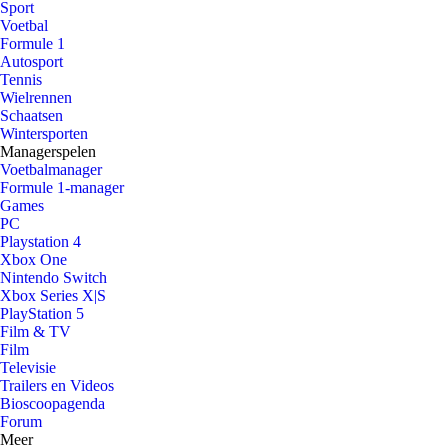
Sport
Voetbal
Formule 1
Autosport
Tennis
Wielrennen
Schaatsen
Wintersporten
Managerspelen
Voetbalmanager
Formule 1-manager
Games
PC
Playstation 4
Xbox One
Nintendo Switch
Xbox Series X|S
PlayStation 5
Film & TV
Film
Televisie
Trailers en Videos
Bioscoopagenda
Forum
Meer