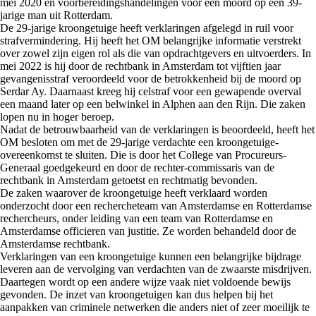
mei 2020 en voorbereidingshandelingen voor een moord op een 39-
jarige man uit Rotterdam.
De 29-jarige kroongetuige heeft verklaringen afgelegd in ruil voor
strafvermindering. Hij heeft het OM belangrijke informatie verstrekt
over zowel zijn eigen rol als die van opdrachtgevers en uitvoerders. In
mei 2022 is hij door de rechtbank in Amsterdam tot vijftien jaar
gevangenisstraf veroordeeld voor de betrokkenheid bij de moord op
Serdar Ay. Daarnaast kreeg hij celstraf voor een gewapende overval
een maand later op een belwinkel in Alphen aan den Rijn. Die zaken
lopen nu in hoger beroep.
Nadat de betrouwbaarheid van de verklaringen is beoordeeld, heeft het
OM besloten om met de 29-jarige verdachte een kroongetuige-
overeenkomst te sluiten. Die is door het College van Procureurs-
Generaal goedgekeurd en door de rechter-commissaris van de
rechtbank in Amsterdam getoetst en rechtmatig bevonden.
De zaken waarover de kroongetuige heeft verklaard worden
onderzocht door een rechercheteam van Amsterdamse en Rotterdamse
rechercheurs, onder leiding van een team van Rotterdamse en
Amsterdamse officieren van justitie. Ze worden behandeld door de
Amsterdamse rechtbank.
Verklaringen van een kroongetuige kunnen een belangrijke bijdrage
leveren aan de vervolging van verdachten van de zwaarste misdrijven.
Daartegen wordt op een andere wijze vaak niet voldoende bewijs
gevonden. De inzet van kroongetuigen kan dus helpen bij het
aanpakken van criminele netwerken die anders niet of zeer moeilijk te