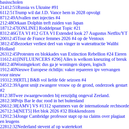
basisscholen
214
12:51
Russia vs Ukraine #91
61
12:51
Trump wil dat J.D. Vance hem in 2028 opvolgt
87
12:49
Afvallen met injecties #4
2
12:48
Orkaan Dolphin treft zuiden van Japan
187
12:47
[ONLINE] Roddelpraat Topic #21
83
12:46
GTA VI #12 GTA VI Extended look 27 Augustus Netflix/YT
200
12:45
Tour de France femmes 2026 #4 op de Ventoux
38
12:45
Bezoeker verliest deel van vinger in waterattractie Walibi
Holland
263
12:45
Protesten en blokkades van Extinction Rebellion #24 Eieren
116
12:41
[INFLUENCERS #296] Alles is welkom kneuzing of breuk
68
12:40
Woningtekort: dus ga je woningen slopen, logisch
19
12:40
Nieuwe Europese richtlijn: vaker repareren ipv vervangen
voor nieuw
193
12:39
[RTL] B&B vol liefde 6de seizoen #4
245
12:39
Agent smijt zwangere vrouw op de grond, onderzoek gestart
#2
8
12:38
Twee zwaargewonden bij eenzijdig ongeval Zeeland.
28
12:38
Prijs Bar le duc rood in het buitenland
266
12:38
[AMV] VS #1312 spammers van de internationale rechtsorde
267
12:34
[NET5] Het blok 2026 #32 Blokkendozen
129
12:34
Jonge Cambridge professor stapt op na claims over plagiaat
en leugens
228
12:32
Nederland stevent af op watertekort