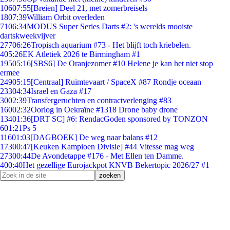
106
07:55
[Breien] Deel 21, met zomerbreisels
18
07:39
William Orbit overleden
71
06:34
MODUS Super Series Darts #2: 's werelds mooiste
dartskweekvijver
277
06:26
Tropisch aquarium #73 - Het blijft toch kriebelen.
4
05:26
EK Atletiek 2026 te Birmingham #1
195
05:16
[SBS6] De Oranjezomer #10 Helene je kan het niet stop
ermee
249
05:15
[Centraal] Ruimtevaart / SpaceX #87 Rondje oceaan
233
04:34
Israel en Gaza #17
30
02:39
Transfergeruchten en contractverlenging #83
160
02:32
Oorlog in Oekraïne #1318 Drone baby drone
134
01:36
[DRT SC] #6: RendacGoden sponsored by TONZON
6
01:21
Ps 5
116
01:03
[DAGBOEK] De weg naar balans #12
173
00:47
[Keuken Kampioen Divisie] #44 Vitesse mag weg
273
00:44
De Avondetappe #176 - Met Ellen ten Damme.
4
00:40
Het gezellige Eurojackpot KNVB Bekertopic 2026/27 #1