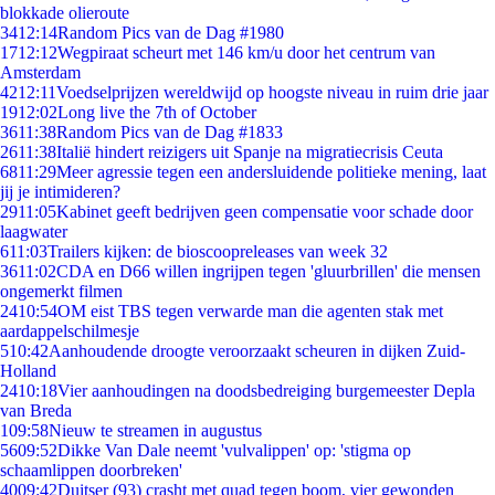
blokkade olieroute
34
12:14
Random Pics van de Dag #1980
17
12:12
Wegpiraat scheurt met 146 km/u door het centrum van
Amsterdam
42
12:11
Voedselprijzen wereldwijd op hoogste niveau in ruim drie jaar
19
12:02
Long live the 7th of October
36
11:38
Random Pics van de Dag #1833
26
11:38
Italië hindert reizigers uit Spanje na migratiecrisis Ceuta
68
11:29
Meer agressie tegen een andersluidende politieke mening, laat
jij je intimideren?
29
11:05
Kabinet geeft bedrijven geen compensatie voor schade door
laagwater
6
11:03
Trailers kijken: de bioscoopreleases van week 32
36
11:02
CDA en D66 willen ingrijpen tegen 'gluurbrillen' die mensen
ongemerkt filmen
24
10:54
OM eist TBS tegen verwarde man die agenten stak met
aardappelschilmesje
5
10:42
Aanhoudende droogte veroorzaakt scheuren in dijken Zuid-
Holland
24
10:18
Vier aanhoudingen na doodsbedreiging burgemeester Depla
van Breda
1
09:58
Nieuw te streamen in augustus
56
09:52
Dikke Van Dale neemt 'vulvalippen' op: 'stigma op
schaamlippen doorbreken'
40
09:42
Duitser (93) crasht met quad tegen boom, vier gewonden