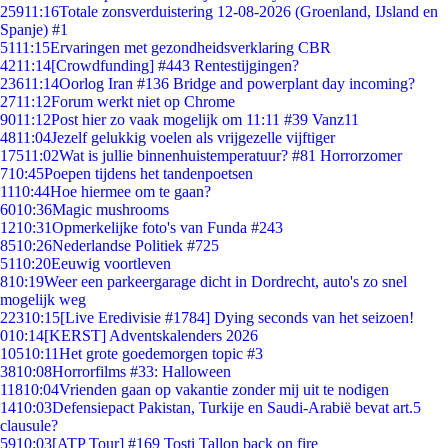
259
11:16
Totale zonsverduistering 12-08-2026 (Groenland, IJsland en
Spanje) #1
51
11:15
Ervaringen met gezondheidsverklaring CBR
42
11:14
[Crowdfunding] #443 Rentestijgingen?
236
11:14
Oorlog Iran #136 Bridge and powerplant day incoming?
27
11:12
Forum werkt niet op Chrome
90
11:12
Post hier zo vaak mogelijk om 11:11 #39 Vanz11
48
11:04
Jezelf gelukkig voelen als vrijgezelle vijftiger
175
11:02
Wat is jullie binnenhuistemperatuur? #81 Horrorzomer
7
10:45
Poepen tijdens het tandenpoetsen
11
10:44
Hoe hiermee om te gaan?
60
10:36
Magic mushrooms
12
10:31
Opmerkelijke foto's van Funda #243
85
10:26
Nederlandse Politiek #725
51
10:20
Eeuwig voortleven
8
10:19
Weer een parkeergarage dicht in Dordrecht, auto's zo snel
mogelijk weg
223
10:15
[Live Eredivisie #1784] Dying seconds van het seizoen!
0
10:14
[KERST] Adventskalenders 2026
105
10:11
Het grote goedemorgen topic #3
38
10:08
Horrorfilms #33: Halloween
118
10:04
Vrienden gaan op vakantie zonder mij uit te nodigen
14
10:03
Defensiepact Pakistan, Turkije en Saudi-Arabië bevat art.5
clausule?
59
10:03
[ATP Tour] #169 Tosti Tallon back on fire