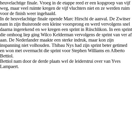
heuvelachtige finale. Vroeg in de etappe reed er een kopgroep van vijf
weg, maar veel ruimte kregen de vijf vluchters niet en ze werden ruim
voor de finish weer ingehaald.
In de heuvelachtige finale opende Marc Hirschi de aanval. De Zwitser
nam in zijn thuisronde een kleine voorsprong en werd vervolgens snel
daarna ingerekend en we kregen een sprint in Rüschlikon. In een sprint
die omhoog liep ging Wilco Kelderman vervolgens de sprint van ver af
aan. De Nederlander maakte een sterke indruk, maar kon zijn
inspanning niet volhouden. Thibau Nys had zijn sprint beter getimed
en won met overmacht die sprint voor Stephen Williams en Alberto
Bettiol.
Bettiol nam door de derde plaats wel de leiderstrui over van Yves
Lampaert.