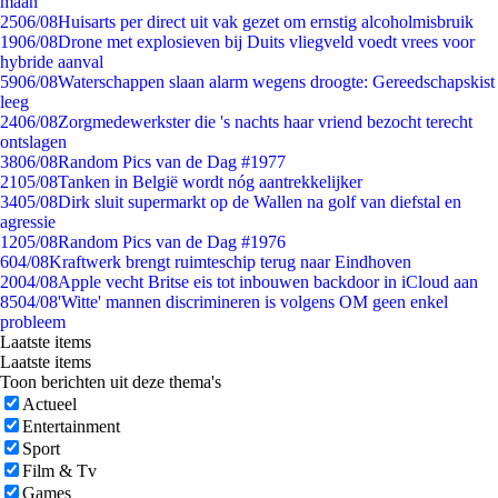
maan
25
06/08
Huisarts per direct uit vak gezet om ernstig alcoholmisbruik
19
06/08
Drone met explosieven bij Duits vliegveld voedt vrees voor
hybride aanval
59
06/08
Waterschappen slaan alarm wegens droogte: Gereedschapskist
leeg
24
06/08
Zorgmedewerkster die 's nachts haar vriend bezocht terecht
ontslagen
38
06/08
Random Pics van de Dag #1977
21
05/08
Tanken in België wordt nóg aantrekkelijker
34
05/08
Dirk sluit supermarkt op de Wallen na golf van diefstal en
agressie
12
05/08
Random Pics van de Dag #1976
6
04/08
Kraftwerk brengt ruimteschip terug naar Eindhoven
20
04/08
Apple vecht Britse eis tot inbouwen backdoor in iCloud aan
85
04/08
'Witte' mannen discrimineren is volgens OM geen enkel
probleem
Laatste items
Laatste items
Toon berichten uit deze thema's
Actueel
Entertainment
Sport
Film & Tv
Games