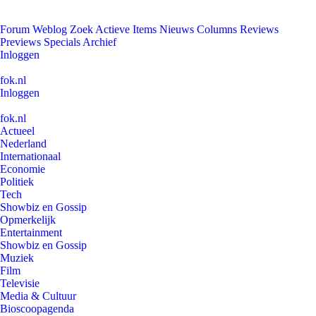
Forum
Weblog
Zoek
Actieve Items
Nieuws
Columns
Reviews
Previews
Specials
Archief
Inloggen
fok.nl
Inloggen
fok.nl
Actueel
Nederland
Internationaal
Economie
Politiek
Tech
Showbiz en Gossip
Opmerkelijk
Entertainment
Showbiz en Gossip
Muziek
Film
Televisie
Media & Cultuur
Bioscoopagenda