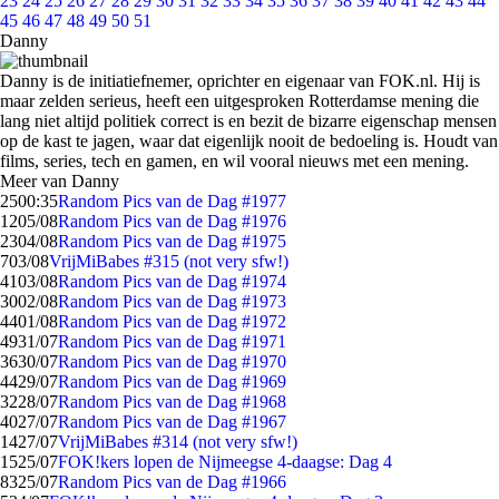
23
24
25
26
27
28
29
30
31
32
33
34
35
36
37
38
39
40
41
42
43
44
45
46
47
48
49
50
51
Danny
Danny is de initiatiefnemer, oprichter en eigenaar van FOK.nl. Hij is
maar zelden serieus, heeft een uitgesproken Rotterdamse mening die
lang niet altijd politiek correct is en bezit de bizarre eigenschap mensen
op de kast te jagen, waar dat eigenlijk nooit de bedoeling is. Houdt van
films, series, tech en gamen, en wil vooral nieuws met een mening.
Meer van Danny
25
00:35
Random Pics van de Dag #1977
12
05/08
Random Pics van de Dag #1976
23
04/08
Random Pics van de Dag #1975
7
03/08
VrijMiBabes #315 (not very sfw!)
41
03/08
Random Pics van de Dag #1974
30
02/08
Random Pics van de Dag #1973
44
01/08
Random Pics van de Dag #1972
49
31/07
Random Pics van de Dag #1971
36
30/07
Random Pics van de Dag #1970
44
29/07
Random Pics van de Dag #1969
32
28/07
Random Pics van de Dag #1968
40
27/07
Random Pics van de Dag #1967
14
27/07
VrijMiBabes #314 (not very sfw!)
15
25/07
FOK!kers lopen de Nijmeegse 4-daagse: Dag 4
83
25/07
Random Pics van de Dag #1966