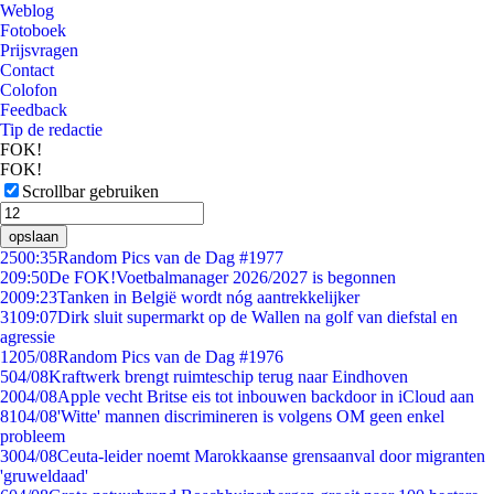
Weblog
Fotoboek
Prijsvragen
Contact
Colofon
Feedback
Tip de redactie
FOK!
FOK!
Scrollbar gebruiken
opslaan
25
00:35
Random Pics van de Dag #1977
2
09:50
De FOK!Voetbalmanager 2026/2027 is begonnen
20
09:23
Tanken in België wordt nóg aantrekkelijker
31
09:07
Dirk sluit supermarkt op de Wallen na golf van diefstal en
agressie
12
05/08
Random Pics van de Dag #1976
5
04/08
Kraftwerk brengt ruimteschip terug naar Eindhoven
20
04/08
Apple vecht Britse eis tot inbouwen backdoor in iCloud aan
81
04/08
'Witte' mannen discrimineren is volgens OM geen enkel
probleem
30
04/08
Ceuta-leider noemt Marokkaanse grensaanval door migranten
'gruweldaad'