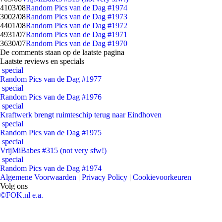
41
03/08
Random Pics van de Dag #1974
30
02/08
Random Pics van de Dag #1973
44
01/08
Random Pics van de Dag #1972
49
31/07
Random Pics van de Dag #1971
36
30/07
Random Pics van de Dag #1970
De comments staan op de laatste pagina
Laatste reviews en specials
special
Random Pics van de Dag #1977
special
Random Pics van de Dag #1976
special
Kraftwerk brengt ruimteschip terug naar Eindhoven
special
Random Pics van de Dag #1975
special
VrijMiBabes #315 (not very sfw!)
special
Random Pics van de Dag #1974
Algemene Voorwaarden
|
Privacy Policy
|
Cookievoorkeuren
Volg ons
©FOK.nl e.a.