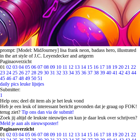
prompt: [Model: MidJourney] lisa frank neon, badass hero, illustrated
in the art style of J.C. Leyendecker and artgerm
Paginaoverzicht
01
02
03
04
05
06
07
08
09
10
11
12
13
14
15
16
17
18
19
20
21
22
23
24
25
26
27
28
29
30
31
32
33
34
35
36
37
38
39
40
41
42
43
44
45
46
47
48
49
50
51
daily pics
leuke lijstjes
Submitter:
1
Help ons; deel dit item als je het leuk vond
Heb je een leuk of interessant bericht gevonden dat je graag op FOK!
terug ziet?
Tip ons dan via de submit!
Zoek jij altijd de leukste nieuwtjes en kun je daar leuk over schrijven?
Meld je aan als nieuwsposter!
Paginaoverzicht
01
02
03
04
05
06
07
08
09
10
11
12
13
14
15
16
17
18
19
20
21
22