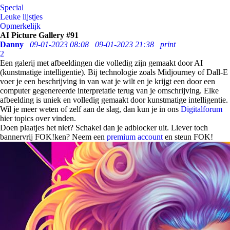
Special
Leuke lijstjes
Opmerkelijk
AI Picture Gallery #91
Danny
09-01-2023 08:08
09-01-2023 21:38
print
2
Een galerij met afbeeldingen die volledig zijn gemaakt door AI
(kunstmatige intelligentie). Bij technologie zoals Midjourney of Dall-E
voer je een beschrijving in van wat je wilt en je krijgt een door een
computer gegenereerde interpretatie terug van je omschrijving. Elke
afbeelding is uniek en volledig gemaakt door kunstmatige intelligentie.
Wil je meer weten of zelf aan de slag, dan kun je in ons
Digitalforum
hier topics over vinden.
Doen plaatjes het niet? Schakel dan je adblocker uit. Liever toch
bannervrij FOK!ken? Neem een
premium account
en steun FOK!