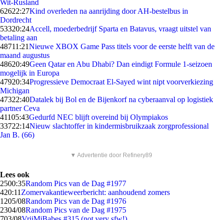
Wit-Rusland
626
22:27
Kind overleden na aanrijding door AH-bestelbus in
Dordrecht
533
20:24
Accell, moederbedrijf Sparta en Batavus, vraagt uitstel van
betaling aan
487
11:21
Nieuwe XBOX Game Pass titels voor de eerste helft van de
maand augustus
486
20:49
Geen Qatar en Abu Dhabi? Dan eindigt Formule 1-seizoen
mogelijk in Europa
479
20:34
Progressieve Democraat El-Sayed wint nipt voorverkiezing
Michigan
473
22:40
Datalek bij Bol en de Bijenkorf na cyberaanval op logistiek
partner Ceva
411
05:43
Gedurfd NEC blijft overeind bij Olympiakos
337
22:14
Nieuw slachtoffer in kindermisbruikzaak zorgprofessional
Jan B. (66)
▼ Advertentie door Refinery89
Lees ook
25
00:35
Random Pics van de Dag #1977
4
20:11
Zomervakantieweerbericht: aanhoudend zomers
12
05/08
Random Pics van de Dag #1976
23
04/08
Random Pics van de Dag #1975
7
03/08
VrijMiBabes #315 (not very sfw!)