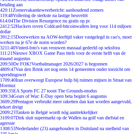
betaling aan
4
20:11
Zomervakantieweerbericht: aanhoudend zomers
1
19:48
Vollering de sterkste na lastige heuvelrit
6
14:04
The Division Resurgence nu gratis op pc
24
12:52
Hackers roven Coldcard-bitcoinwallets leeg voor 114 miljoen
dollar
39
12:15
Doorwerken na AOW-leeftijd vaker vastgelegd in cao's, moet
werken na je 67e de norm worden?
32
11:40
Vinted-foto's van vrouwen massaal gedeeld op seksfora
1
11:21
Nieuwe XBOX Game Pass titels voor de eerste helft van de
maand augustus
2
09:50
De FOK!Voetbalmanager 2026/2027 is begonnen
48
09:47
Van den Brink zet nog eens 14 gemeenten onder toezicht om
spreidingswet
17
09:40
Iran overweegt Europese hulp bij ruimen mijnen in Straat van
Hormuz
3
09:35
EA Sports FC 27 toont The Grounds-modus
1
09:34
Gears of War: E-Day open beta begint 6 augustus
36
09:29
Pentagon verbruikt meer raketten dan kan worden aangevuld,
tekort dreigt
20
09:23
Tanken in België wordt nóg aantrekkelijker
31
09:07
Dirk sluit supermarkt op de Wallen na golf van diefstal en
agressie
13
08:53
Nederlander (23) aangehouden in Duitsland na snelheid van
235 km/u