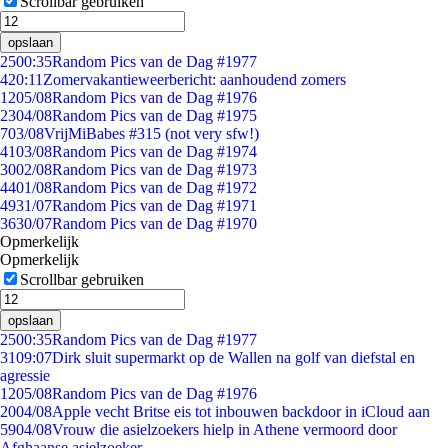
Scrollbar gebruiken
opslaan
25
00:35
Random Pics van de Dag #1977
4
20:11
Zomervakantieweerbericht: aanhoudend zomers
12
05/08
Random Pics van de Dag #1976
23
04/08
Random Pics van de Dag #1975
7
03/08
VrijMiBabes #315 (not very sfw!)
41
03/08
Random Pics van de Dag #1974
30
02/08
Random Pics van de Dag #1973
44
01/08
Random Pics van de Dag #1972
49
31/07
Random Pics van de Dag #1971
36
30/07
Random Pics van de Dag #1970
Opmerkelijk
Opmerkelijk
Scrollbar gebruiken
opslaan
25
00:35
Random Pics van de Dag #1977
31
09:07
Dirk sluit supermarkt op de Wallen na golf van diefstal en
agressie
12
05/08
Random Pics van de Dag #1976
20
04/08
Apple vecht Britse eis tot inbouwen backdoor in iCloud aan
59
04/08
Vrouw die asielzoekers hielp in Athene vermoord door
Afghaanse asielzoeker