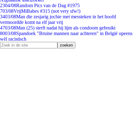
23
04/08
Random Pics van de Dag #1975
7
03/08
VrijMiBabes #315 (not very sfw!)
34
03/08
Man die zesjarig jochie met messteken in het hoofd
vermoordde komt na elf jaar vrij
47
03/08
Man (25) sterft nadat hij lijm als condoom gebruikt
80
03/08
Spandoek "Bruine mannen naar achteren" in België opeens
wèl racistisch