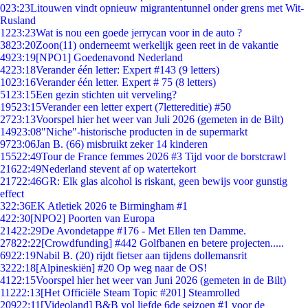
0
23:23
Litouwen vindt opnieuw migrantentunnel onder grens met Wit-
Rusland
12
23:23
Wat is nou een goede jerrycan voor in de auto ?
38
23:20
Zoon(11) onderneemt werkelijk geen reet in de vakantie
49
23:19
[NPO1] Goedenavond Nederland
42
23:18
Verander één letter: Expert #143 (9 letters)
10
23:16
Verander één letter. Expert # 75 (8 letters)
51
23:15
Een gezin stichten uit verveling?
195
23:15
Verander een letter expert (7lettereditie) #50
27
23:13
Voorspel hier het weer van Juli 2026 (gemeten in de Bilt)
149
23:08
"Niche"-historische producten in de supermarkt
97
23:06
Jan B. (66) misbruikt zeker 14 kinderen
155
22:49
Tour de France femmes 2026 #3 Tijd voor de borstcrawl
216
22:49
Nederland stevent af op watertekort
217
22:46
GR: Elk glas alcohol is riskant, geen bewijs voor gunstig
effect
3
22:36
EK Atletiek 2026 te Birmingham #1
4
22:30
[NPO2] Poorten van Europa
214
22:29
De Avondetappe #176 - Met Ellen ten Damme.
278
22:22
[Crowdfunding] #442 Golfbanen en betere projecten.....
69
22:19
Nabil B. (20) rijdt fietser aan tijdens dollemansrit
32
22:18
[Alpineskiën] #20 Op weg naar de OS!
41
22:15
Voorspel hier het weer van Juni 2026 (gemeten in de Bilt)
112
22:13
[Het Officiële Steam Topic #201] Steamrolled
209
22:11
[Videoland] B&B vol liefde 6de seizoen #1 voor de