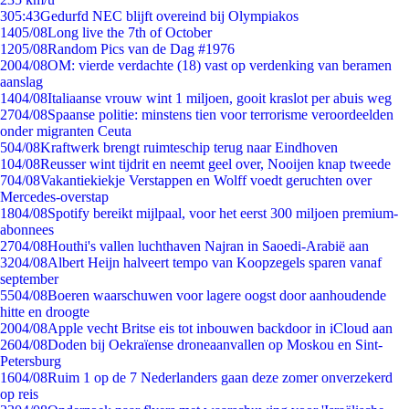
3
05:43
Gedurfd NEC blijft overeind bij Olympiakos
14
05/08
Long live the 7th of October
12
05/08
Random Pics van de Dag #1976
20
04/08
OM: vierde verdachte (18) vast op verdenking van beramen
aanslag
14
04/08
Italiaanse vrouw wint 1 miljoen, gooit kraslot per abuis weg
27
04/08
Spaanse politie: minstens tien voor terrorisme veroordeelden
onder migranten Ceuta
5
04/08
Kraftwerk brengt ruimteschip terug naar Eindhoven
1
04/08
Reusser wint tijdrit en neemt geel over, Nooijen knap tweede
7
04/08
Vakantiekiekje Verstappen en Wolff voedt geruchten over
Mercedes-overstap
18
04/08
Spotify bereikt mijlpaal, voor het eerst 300 miljoen premium-
abonnees
27
04/08
Houthi's vallen luchthaven Najran in Saoedi-Arabië aan
32
04/08
Albert Heijn halveert tempo van Koopzegels sparen vanaf
september
55
04/08
Boeren waarschuwen voor lagere oogst door aanhoudende
hitte en droogte
20
04/08
Apple vecht Britse eis tot inbouwen backdoor in iCloud aan
26
04/08
Doden bij Oekraïense droneaanvallen op Moskou en Sint-
Petersburg
16
04/08
Ruim 1 op de 7 Nederlanders gaan deze zomer onverzekerd
op reis