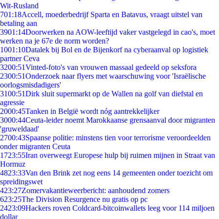
Wit-Rusland
7
01:18
Accell, moederbedrijf Sparta en Batavus, vraagt uitstel van
betaling aan
39
01:14
Doorwerken na AOW-leeftijd vaker vastgelegd in cao's, moet
werken na je 67e de norm worden?
10
01:10
Datalek bij Bol en de Bijenkorf na cyberaanval op logistiek
partner Ceva
32
00:51
Vinted-foto's van vrouwen massaal gedeeld op seksfora
23
00:51
Onderzoek naar flyers met waarschuwing voor 'Israëlische
oorlogsmisdadigers'
31
00:51
Dirk sluit supermarkt op de Wallen na golf van diefstal en
agressie
20
00:45
Tanken in België wordt nóg aantrekkelijker
30
00:44
Ceuta-leider noemt Marokkaanse grensaanval door migranten
'gruweldaad'
27
00:43
Spaanse politie: minstens tien voor terrorisme veroordeelden
onder migranten Ceuta
17
23:55
Iran overweegt Europese hulp bij ruimen mijnen in Straat van
Hormuz
48
23:33
Van den Brink zet nog eens 14 gemeenten onder toezicht om
spreidingswet
4
23:27
Zomervakantieweerbericht: aanhoudend zomers
6
23:25
The Division Resurgence nu gratis op pc
24
23:09
Hackers roven Coldcard-bitcoinwallets leeg voor 114 miljoen
dollar