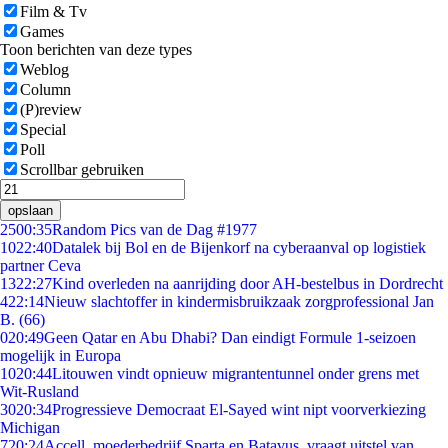
Film & Tv
Games
Toon berichten van deze types
Weblog
Column
(P)review
Special
Poll
Scrollbar gebruiken
opslaan
25
00:35
Random Pics van de Dag #1977
10
22:40
Datalek bij Bol en de Bijenkorf na cyberaanval op logistiek
partner Ceva
13
22:27
Kind overleden na aanrijding door AH-bestelbus in Dordrecht
4
22:14
Nieuw slachtoffer in kindermisbruikzaak zorgprofessional Jan
B. (66)
0
20:49
Geen Qatar en Abu Dhabi? Dan eindigt Formule 1-seizoen
mogelijk in Europa
10
20:44
Litouwen vindt opnieuw migrantentunnel onder grens met
Wit-Rusland
30
20:34
Progressieve Democraat El-Sayed wint nipt voorverkiezing
Michigan
7
20:24
Accell, moederbedrijf Sparta en Batavus, vraagt uitstel van