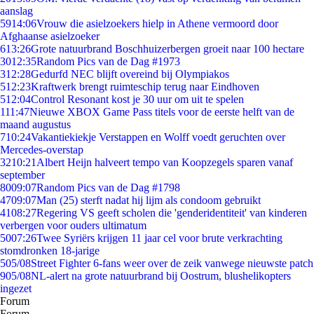
aanslag
59
14:06
Vrouw die asielzoekers hielp in Athene vermoord door
Afghaanse asielzoeker
6
13:26
Grote natuurbrand Boschhuizerbergen groeit naar 100 hectare
30
12:35
Random Pics van de Dag #1973
3
12:28
Gedurfd NEC blijft overeind bij Olympiakos
5
12:23
Kraftwerk brengt ruimteschip terug naar Eindhoven
5
12:04
Control Resonant kost je 30 uur om uit te spelen
1
11:47
Nieuwe XBOX Game Pass titels voor de eerste helft van de
maand augustus
7
10:24
Vakantiekiekje Verstappen en Wolff voedt geruchten over
Mercedes-overstap
32
10:21
Albert Heijn halveert tempo van Koopzegels sparen vanaf
september
80
09:07
Random Pics van de Dag #1798
47
09:07
Man (25) sterft nadat hij lijm als condoom gebruikt
41
08:27
Regering VS geeft scholen die 'genderidentiteit' van kinderen
verbergen voor ouders ultimatum
50
07:26
Twee Syriërs krijgen 11 jaar cel voor brute verkrachting
stomdronken 18-jarige
5
05/08
Street Fighter 6-fans weer over de zeik vanwege nieuwste patch
9
05/08
NL-alert na grote natuurbrand bij Oostrum, blushelikopters
ingezet
Forum
Forum