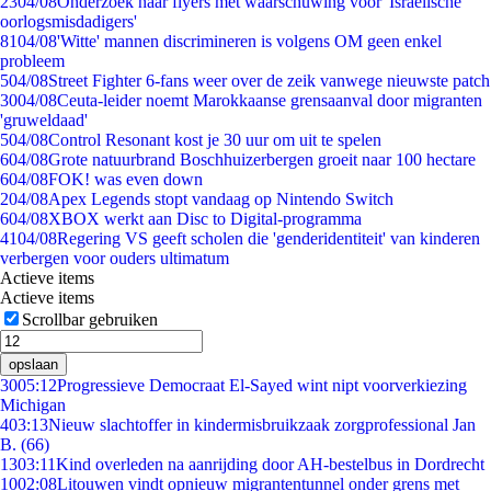
23
04/08
Onderzoek naar flyers met waarschuwing voor 'Israëlische
oorlogsmisdadigers'
81
04/08
'Witte' mannen discrimineren is volgens OM geen enkel
probleem
5
04/08
Street Fighter 6-fans weer over de zeik vanwege nieuwste patch
30
04/08
Ceuta-leider noemt Marokkaanse grensaanval door migranten
'gruweldaad'
5
04/08
Control Resonant kost je 30 uur om uit te spelen
6
04/08
Grote natuurbrand Boschhuizerbergen groeit naar 100 hectare
6
04/08
FOK! was even down
2
04/08
Apex Legends stopt vandaag op Nintendo Switch
6
04/08
XBOX werkt aan Disc to Digital-programma
41
04/08
Regering VS geeft scholen die 'genderidentiteit' van kinderen
verbergen voor ouders ultimatum
Actieve items
Actieve items
Scrollbar gebruiken
opslaan
30
05:12
Progressieve Democraat El-Sayed wint nipt voorverkiezing
Michigan
4
03:13
Nieuw slachtoffer in kindermisbruikzaak zorgprofessional Jan
B. (66)
13
03:11
Kind overleden na aanrijding door AH-bestelbus in Dordrecht
10
02:08
Litouwen vindt opnieuw migrantentunnel onder grens met