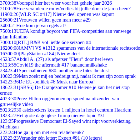
37
00:38
Voorspel hier het weer voor het gehele jaar 2026
21
00:28
Hoe veranderde rouw/verlies bij jullie door de jaren heen?
119
00:26
[WLR SC #417] Nieuw deel openen was kaputt
256
00:21
Vrouwen willen geen man meer #29
34
00:21
Hoe kom je van egels af?
75
00:13
UEFA kondigt boycot van FIFA-competities aan vanwege
plan Infantino
70
00:10
[RTL] B&B vol liefde 6de seizoen #4
162
00:08
[AMV] VS #1312 spammers van de internationale rechtsorde
163
00:00
[PlayStation #184] Nieuw deel
45
23:57
Abdul A. (27) als afperser "Fleur" door het leven
31
23:55
Covid19 the aftermath #17 bananenmilkshake
234
23:41
Speciaalbieren #80: another one bites the dust
100
23:39
Man zoekt mij en bedreigt mij, nadat ik met zijn zoon sprak
142
23:36
De EU-politiek #6 Musk naar Europa!
186
23:31
[SBS6] De Oranjezomer #10 Helene je kan het niet stop
ermee
40
23:30
Perez Hilton opgenomen op spoed na uitzenden van
gruwelijke video
59
23:29
30 asielzoekers kosten 1 miljoen in hotel centrum Haarlem
18
23:27
Het grote dagelijkse Trump nieuws topic #31
1
23:25
Progressieve Democraat El-Sayed wint nipt voorverkiezing
Michigan
2
23:24
Hoe ga jij om met een relatiebreuk?
133
23:23
Verander één letter: Expert #91 (10 letters)