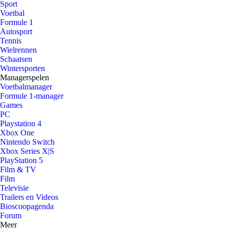
Sport
Voetbal
Formule 1
Autosport
Tennis
Wielrennen
Schaatsen
Wintersporten
Managerspelen
Voetbalmanager
Formule 1-manager
Games
PC
Playstation 4
Xbox One
Nintendo Switch
Xbox Series X|S
PlayStation 5
Film & TV
Film
Televisie
Trailers en Videos
Bioscoopagenda
Forum
Meer