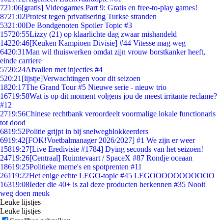
7
21:06
[gratis] Videogames Part 9: Gratis en free-to-play games!
87
21:02
Protest tegen privatisering Turkse stranden
53
21:00
De Bondgenoten Spoiler Topic #3
157
20:55
Lizzy (21) op klaarlichte dag zwaar mishandeld
142
20:46
[Keuken Kampioen Divisie] #44 Vitesse mag weg
64
20:31
Man wil thuiswerken omdat zijn vrouw borstkanker heeft,
einde carriere
57
20:24
Afvallen met injecties #4
5
20:21
[lijstje]Verwachtingen voor dit seizoen
18
20:17
The Grand Tour #5 Nieuwe serie - nieuw trio
167
19:58
Wat is op dit moment volgens jou de meest irritante reclame?
#12
27
19:56
Chinese rechtbank veroordeelt voormalige lokale functionaris
tot dood
68
19:52
Politie grijpt in bij snelwegblokkeerders
69
19:42
[FOK!Voetbalmanager 2026/2027] #1 We zijn er weer
158
19:27
[Live Eredivisie #1784] Dying seconds van het seizoen!
247
19:26
[Centraal] Ruimtevaart / SpaceX #87 Rondje oceaan
186
19:25
Politieke meme's en spotprenten #11
261
19:22
Het enige echte LEGO-topic #45 LEGOOOOOOOOOOO
163
19:08
Ieder die 40+ is zal deze producten herkennen #35 Nooit
weg doen meuk
Leuke lijstjes
Leuke lijstjes