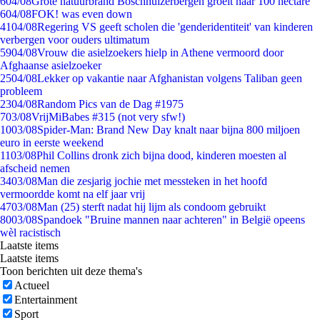
6
04/08
Grote natuurbrand Boschhuizerbergen groeit naar 100 hectare
6
04/08
FOK! was even down
41
04/08
Regering VS geeft scholen die 'genderidentiteit' van kinderen
verbergen voor ouders ultimatum
59
04/08
Vrouw die asielzoekers hielp in Athene vermoord door
Afghaanse asielzoeker
25
04/08
Lekker op vakantie naar Afghanistan volgens Taliban geen
probleem
23
04/08
Random Pics van de Dag #1975
7
03/08
VrijMiBabes #315 (not very sfw!)
10
03/08
Spider-Man: Brand New Day knalt naar bijna 800 miljoen
euro in eerste weekend
11
03/08
Phil Collins dronk zich bijna dood, kinderen moesten al
afscheid nemen
34
03/08
Man die zesjarig jochie met messteken in het hoofd
vermoordde komt na elf jaar vrij
47
03/08
Man (25) sterft nadat hij lijm als condoom gebruikt
80
03/08
Spandoek "Bruine mannen naar achteren" in België opeens
wèl racistisch
Laatste items
Laatste items
Toon berichten uit deze thema's
Actueel
Entertainment
Sport