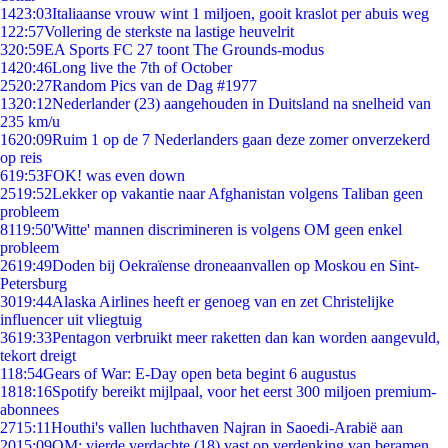
14
23:03
Italiaanse vrouw wint 1 miljoen, gooit kraslot per abuis weg
1
22:57
Vollering de sterkste na lastige heuvelrit
3
20:59
EA Sports FC 27 toont The Grounds-modus
14
20:46
Long live the 7th of October
25
20:27
Random Pics van de Dag #1977
13
20:12
Nederlander (23) aangehouden in Duitsland na snelheid van
235 km/u
16
20:09
Ruim 1 op de 7 Nederlanders gaan deze zomer onverzekerd
op reis
6
19:53
FOK! was even down
25
19:52
Lekker op vakantie naar Afghanistan volgens Taliban geen
probleem
81
19:50
'Witte' mannen discrimineren is volgens OM geen enkel
probleem
26
19:49
Doden bij Oekraïense droneaanvallen op Moskou en Sint-
Petersburg
30
19:44
Alaska Airlines heeft er genoeg van en zet Christelijke
influencer uit vliegtuig
36
19:33
Pentagon verbruikt meer raketten dan kan worden aangevuld,
tekort dreigt
1
18:54
Gears of War: E-Day open beta begint 6 augustus
18
18:16
Spotify bereikt mijlpaal, voor het eerst 300 miljoen premium-
abonnees
27
15:11
Houthi's vallen luchthaven Najran in Saoedi-Arabië aan
20
15:09
OM: vierde verdachte (18) vast op verdenking van beramen