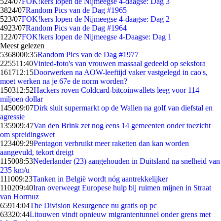
5
24/07
FOK!kers lopen de Nijmeegse 4-daagse: Dag 3
38
24/07
Random Pics van de Dag #1965
5
23/07
FOK!kers lopen de Nijmeegse 4-daagse: Dag 2
49
23/07
Random Pics van de Dag #1964
1
22/07
FOK!kers lopen de Nijmeegse 4-Daagse: Dag 1
Meest gelezen
53680
00:35
Random Pics van de Dag #1977
2255
11:40
Vinted-foto's van vrouwen massaal gedeeld op seksfora
1617
12:15
Doorwerken na AOW-leeftijd vaker vastgelegd in cao's,
moet werken na je 67e de norm worden?
1503
12:52
Hackers roven Coldcard-bitcoinwallets leeg voor 114
miljoen dollar
1450
09:07
Dirk sluit supermarkt op de Wallen na golf van diefstal en
agressie
1359
09:47
Van den Brink zet nog eens 14 gemeenten onder toezicht
om spreidingswet
1234
09:29
Pentagon verbruikt meer raketten dan kan worden
aangevuld, tekort dreigt
1150
08:53
Nederlander (23) aangehouden in Duitsland na snelheid van
235 km/u
1110
09:23
Tanken in België wordt nóg aantrekkelijker
1102
09:40
Iran overweegt Europese hulp bij ruimen mijnen in Straat
van Hormuz
659
14:04
The Division Resurgence nu gratis op pc
633
20:44
Litouwen vindt opnieuw migrantentunnel onder grens met