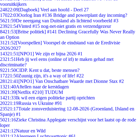
vooruitkijkers
248
22:09
[Dagboek] Veel aan hoofd - Deel 27
170
22:03
Oorlog Iran #136 Bridge and powerplant day incoming?
56
21:59
De neergang van Duitsland als lichtend voorbeeld #3
239
21:54
Vinted #15 nog-net-niet gratis en verzendgezeur
84
21:53
[Britse politiek] #141 Declining Gracefully Was Never Really
an Option
31
21:52
[Voorspellen] Voorspel de eindstand van de Eredivisie
2026/2027
143
21:51
[NPO1] We zijn er bijna 2026 #1
23
21:51
Heb jij wel eens (online of irl) te maken gehad met
discriminatie?
92
21:50
CIDP. Kent u dat, beste mensen?
172
21:50
Zuunig zijn, it's a way of life! #22
281
21:41
[NPO1] Van Onschatbare Waarde met Dionne Stax #2
13
21:40
Aftellen naar de kerstdagen
39
21:39
[Netflix #210] TUDUM
14
21:33
Ik wil een eigen politieke partij oprichten
202
21:19
Russia vs Ukraine #91
235
21:17
Totale zonsverduistering 12-08-2026 (Groenland, IJsland en
Spanje) #1
50
21:16
Zieke Christina Applegate verschijnt voor het laatst op de rode
loper
24
21:12
Natuur en Wild
10
21:12
Algemeen Luchtvaarttopic #61