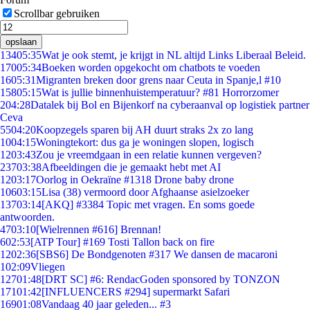
Scrollbar gebruiken
opslaan
134
05:35
Wat je ook stemt, je krijgt in NL altijd Links Liberaal Beleid.
170
05:34
Boeken worden opgekocht om chatbots te voeden
16
05:31
Migranten breken door grens naar Ceuta in Spanje,l #10
158
05:15
Wat is jullie binnenhuistemperatuur? #81 Horrorzomer
2
04:28
Datalek bij Bol en Bijenkorf na cyberaanval op logistiek partner
Ceva
55
04:20
Koopzegels sparen bij AH duurt straks 2x zo lang
10
04:15
Woningtekort: dus ga je woningen slopen, logisch
12
03:43
Zou je vreemdgaan in een relatie kunnen vergeven?
237
03:38
Afbeeldingen die je gemaakt hebt met AI
12
03:17
Oorlog in Oekraïne #1318 Drone baby drone
106
03:15
Lisa (38) vermoord door Afghaanse asielzoeker
137
03:14
[AKQ] #3384 Topic met vragen. En soms goede
antwoorden.
47
03:10
[Wielrennen #616] Brennan!
6
02:53
[ATP Tour] #169 Tosti Tallon back on fire
12
02:36
[SBS6] De Bondgenoten #317 We dansen de macaroni
1
02:09
Vliegen
127
01:48
[DRT SC] #6: RendacGoden sponsored by TONZON
171
01:42
[INFLUENCERS #294] supermarkt Safari
169
01:08
Vandaag 40 jaar geleden... #3