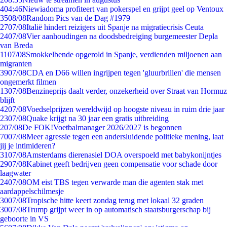
4
04:46
Niewiadoma profiteert van pokerspel en grijpt geel op Ventoux
35
08/08
Random Pics van de Dag #1979
27
07/08
Italië hindert reizigers uit Spanje na migratiecrisis Ceuta
24
07/08
Vier aanhoudingen na doodsbedreiging burgemeester Depla
van Breda
11
07/08
Smokkelbende opgerold in Spanje, verdienden miljoenen aan
migranten
39
07/08
CDA en D66 willen ingrijpen tegen 'gluurbrillen' die mensen
ongemerkt filmen
13
07/08
Benzineprijs daalt verder, onzekerheid over Straat van Hormuz
blijft
42
07/08
Voedselprijzen wereldwijd op hoogste niveau in ruim drie jaar
23
07/08
Quake krijgt na 30 jaar een gratis uitbreiding
2
07/08
De FOK!Voetbalmanager 2026/2027 is begonnen
70
07/08
Meer agressie tegen een andersluidende politieke mening, laat
jij je intimideren?
31
07/08
Amsterdams dierenasiel DOA overspoeld met babykonijntjes
29
07/08
Kabinet geeft bedrijven geen compensatie voor schade door
laagwater
24
07/08
OM eist TBS tegen verwarde man die agenten stak met
aardappelschilmesje
30
07/08
Tropische hitte keert zondag terug met lokaal 32 graden
30
07/08
Trump grijpt weer in op automatisch staatsburgerschap bij
geboorte in VS