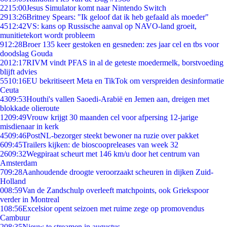
22
15:00
Jesus Simulator komt naar Nintendo Switch
29
13:26
Britney Spears: "Ik geloof dat ik heb gefaald als moeder"
45
12:42
VS: kans op Russische aanval op NAVO-land groeit,
munitietekort wordt probleem
9
12:28
Broer 135 keer gestoken en gesneden: zes jaar cel en tbs voor
doodslag Gouda
20
12:17
RIVM vindt PFAS in al de geteste moedermelk, borstvoeding
blijft advies
55
10:16
EU bekritiseert Meta en TikTok om verspreiden desinformatie
Ceuta
43
09:53
Houthi's vallen Saoedi-Arabië en Jemen aan, dreigen met
blokkade olieroute
12
09:49
Vrouw krijgt 30 maanden cel voor afpersing 12-jarige
misdienaar in kerk
45
09:46
PostNL-bezorger steekt bewoner na ruzie over pakket
6
09:45
Trailers kijken: de bioscoopreleases van week 32
26
09:32
Wegpiraat scheurt met 146 km/u door het centrum van
Amsterdam
7
09:28
Aanhoudende droogte veroorzaakt scheuren in dijken Zuid-
Holland
0
08:59
Van de Zandschulp overleeft matchpoints, ook Griekspoor
verder in Montreal
1
08:56
Excelsior opent seizoen met ruime zege op promovendus
Cambuur
2
08:35
Nieuw te streamen in augustus