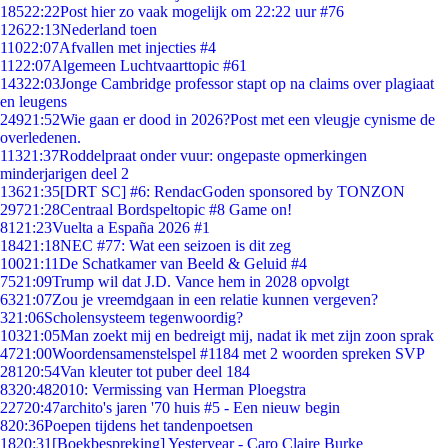
185
22:22
Post hier zo vaak mogelijk om 22:22 uur #76
126
22:13
Nederland toen
110
22:07
Afvallen met injecties #4
11
22:07
Algemeen Luchtvaarttopic #61
143
22:03
Jonge Cambridge professor stapt op na claims over plagiaat
en leugens
249
21:52
Wie gaan er dood in 2026?Post met een vleugje cynisme de
overledenen.
113
21:37
Roddelpraat onder vuur: ongepaste opmerkingen
minderjarigen deel 2
136
21:35
[DRT SC] #6: RendacGoden sponsored by TONZON
297
21:28
Centraal Bordspeltopic #8 Game on!
81
21:23
Vuelta a España 2026 #1
184
21:18
NEC #77: Wat een seizoen is dit zeg
100
21:11
De Schatkamer van Beeld & Geluid #4
75
21:09
Trump wil dat J.D. Vance hem in 2028 opvolgt
63
21:07
Zou je vreemdgaan in een relatie kunnen vergeven?
3
21:06
Scholensysteem tegenwoordig?
103
21:05
Man zoekt mij en bedreigt mij, nadat ik met zijn zoon sprak
47
21:00
Woordensamenstelspel #1184 met 2 woorden spreken SVP
281
20:54
Van kleuter tot puber deel 184
83
20:48
2010: Vermissing van Herman Ploegstra
227
20:47
archito's jaren '70 huis #5 - Een nieuw begin
8
20:36
Poepen tijdens het tandenpoetsen
18
20:31
[Boekbespreking] Yesteryear - Caro Claire Burke