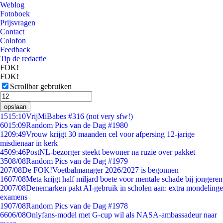
Weblog
Fotoboek
Prijsvragen
Contact
Colofon
Feedback
Tip de redactie
FOK!
FOK!
Scrollbar gebruiken
opslaan
15
15:10
VrijMiBabes #316 (not very sfw!)
60
15:09
Random Pics van de Dag #1980
12
09:49
Vrouw krijgt 30 maanden cel voor afpersing 12-jarige
misdienaar in kerk
45
09:46
PostNL-bezorger steekt bewoner na ruzie over pakket
35
08/08
Random Pics van de Dag #1979
2
07/08
De FOK!Voetbalmanager 2026/2027 is begonnen
16
07/08
Meta krijgt half miljard boete voor mentale schade bij jongeren
20
07/08
Denemarken pakt AI-gebruik in scholen aan: extra mondelinge
examens
19
07/08
Random Pics van de Dag #1978
66
06/08
Onlyfans-model met G-cup wil als NASA-ambassadeur naar