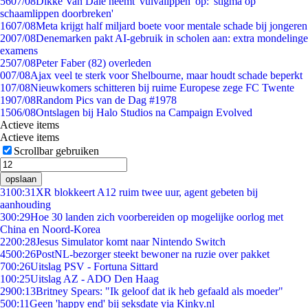
56
07/08
Dikke Van Dale neemt 'vulvalippen' op: 'stigma op
schaamlippen doorbreken'
16
07/08
Meta krijgt half miljard boete voor mentale schade bij jongeren
20
07/08
Denemarken pakt AI-gebruik in scholen aan: extra mondelinge
examens
25
07/08
Peter Faber (82) overleden
0
07/08
Ajax veel te sterk voor Shelbourne, maar houdt schade beperkt
1
07/08
Nieuwkomers schitteren bij ruime Europese zege FC Twente
19
07/08
Random Pics van de Dag #1978
15
06/08
Ontslagen bij Halo Studios na Campaign Evolved
Actieve items
Actieve items
Scrollbar gebruiken
opslaan
31
00:31
XR blokkeert A12 ruim twee uur, agent gebeten bij
aanhouding
3
00:29
Hoe 30 landen zich voorbereiden op mogelijke oorlog met
China en Noord-Korea
22
00:28
Jesus Simulator komt naar Nintendo Switch
45
00:26
PostNL-bezorger steekt bewoner na ruzie over pakket
7
00:26
Uitslag PSV - Fortuna Sittard
1
00:25
Uitslag AZ - ADO Den Haag
29
00:13
Britney Spears: "Ik geloof dat ik heb gefaald als moeder"
5
00:11
Geen 'happy end' bij seksdate via Kinky.nl