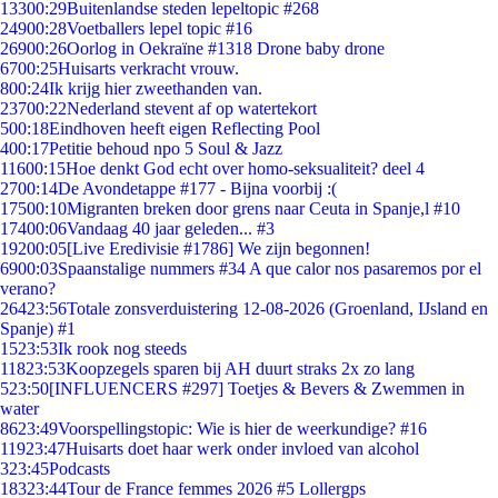
133
00:29
Buitenlandse steden lepeltopic #268
249
00:28
Voetballers lepel topic #16
269
00:26
Oorlog in Oekraïne #1318 Drone baby drone
67
00:25
Huisarts verkracht vrouw.
8
00:24
Ik krijg hier zweethanden van.
237
00:22
Nederland stevent af op watertekort
5
00:18
Eindhoven heeft eigen Reflecting Pool
4
00:17
Petitie behoud npo 5 Soul & Jazz
116
00:15
Hoe denkt God echt over homo-seksualiteit? deel 4
27
00:14
De Avondetappe #177 - Bijna voorbij :(
175
00:10
Migranten breken door grens naar Ceuta in Spanje,l #10
174
00:06
Vandaag 40 jaar geleden... #3
192
00:05
[Live Eredivisie #1786] We zijn begonnen!
69
00:03
Spaanstalige nummers #34 A que calor nos pasaremos por el
verano?
264
23:56
Totale zonsverduistering 12-08-2026 (Groenland, IJsland en
Spanje) #1
15
23:53
Ik rook nog steeds
118
23:53
Koopzegels sparen bij AH duurt straks 2x zo lang
5
23:50
[INFLUENCERS #297] Toetjes & Bevers & Zwemmen in
water
86
23:49
Voorspellingstopic: Wie is hier de weerkundige? #16
119
23:47
Huisarts doet haar werk onder invloed van alcohol
3
23:45
Podcasts
183
23:44
Tour de France femmes 2026 #5 Lollergps