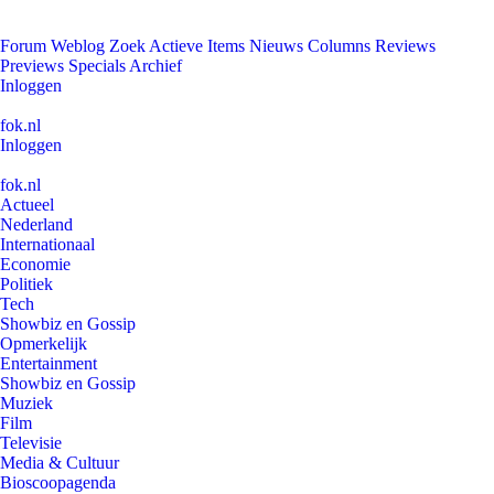
Forum
Weblog
Zoek
Actieve Items
Nieuws
Columns
Reviews
Previews
Specials
Archief
Inloggen
fok.nl
Inloggen
fok.nl
Actueel
Nederland
Internationaal
Economie
Politiek
Tech
Showbiz en Gossip
Opmerkelijk
Entertainment
Showbiz en Gossip
Muziek
Film
Televisie
Media & Cultuur
Bioscoopagenda