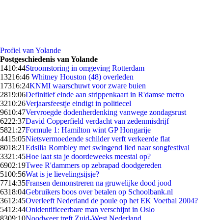
Profiel van Yolande
Postgeschiedenis van Yolande
14
10:44
Stroomstoring in omgeving Rotterdam
132
16:46
Whitney Houston (48) overleden
173
16:24
KNMI waarschuwt voor zware buien
28
19:06
Definitief einde aan strippenkaart in R'damse metro
32
10:26
Verjaarsfeestje eindigt in politiecel
96
10:47
Vervroegde dodenherdenking vanwege zondagsrust
62
22:37
David Copperfield verdacht van zedenmisdrijf
58
21:27
Formule 1: Hamilton wint GP Hongarije
44
15:05
Nietsvermoedende schilder verft verkeerde flat
80
18:21
Edsilia Rombley met swingend lied naar songfestival
33
21:45
Hoe laat sta je doordeweeks meestal op?
69
02:19
Twee R'dammers op zebrapad doodgereden
51
00:56
Wat is je lievelingsijsje?
77
14:35
Fransen demonstreren na gruwelijke dood jood
63
18:04
Gebruikers boos over betalen op Schoolbank.nl
36
12:45
Overleeft Nederland de poule op het EK Voetbal 2004?
54
12:44
Onidentificeerbare man verschijnt in Oslo
83
09:10
Noodweer treft Zuid-West Nederland