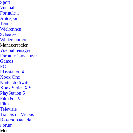
Sport
Voetbal
Formule 1
Autosport
Tennis
Wielrennen
Schaatsen
Wintersporten
Managerspelen
Voetbalmanager
Formule 1-manager
Games
PC
Playstation 4
Xbox One
Nintendo Switch
Xbox Series X|S
PlayStation 5
Film & TV
Film
Televisie
Trailers en Videos
Bioscoopagenda
Forum
Meer