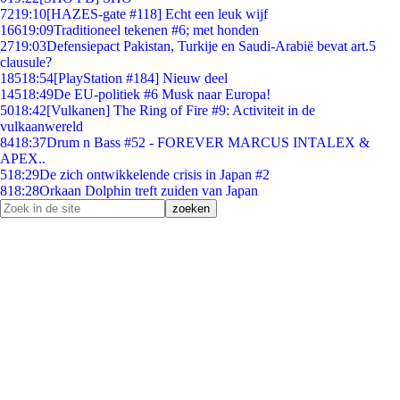
72
19:10
[HAZES-gate #118] Echt een leuk wijf
166
19:09
Traditioneel tekenen #6; met honden
27
19:03
Defensiepact Pakistan, Turkije en Saudi-Arabië bevat art.5
clausule?
185
18:54
[PlayStation #184] Nieuw deel
145
18:49
De EU-politiek #6 Musk naar Europa!
50
18:42
[Vulkanen] The Ring of Fire #9: Activiteit in de
vulkaanwereld
84
18:37
Drum n Bass #52 - FOREVER MARCUS INTALEX &
APEX..
5
18:29
De zich ontwikkelende crisis in Japan #2
8
18:28
Orkaan Dolphin treft zuiden van Japan