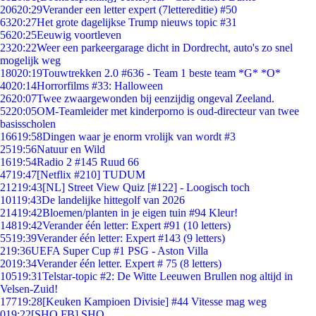
206
20:29
Verander een letter expert (7lettereditie) #50
63
20:27
Het grote dagelijkse Trump nieuws topic #31
56
20:25
Eeuwig voortleven
23
20:22
Weer een parkeergarage dicht in Dordrecht, auto's zo snel
mogelijk weg
180
20:19
Touwtrekken 2.0 #636 - Team 1 beste team *G* *O*
40
20:14
Horrorfilms #33: Halloween
26
20:07
Twee zwaargewonden bij eenzijdig ongeval Zeeland.
52
20:05
OM-Teamleider met kinderporno is oud-directeur van twee
basisscholen
166
19:58
Dingen waar je enorm vrolijk van wordt #3
25
19:56
Natuur en Wild
16
19:54
Radio 2 #145 Ruud 66
47
19:47
[Netflix #210] TUDUM
212
19:43
[NL] Street View Quiz [#122] - Loogisch toch
101
19:43
De landelijke hittegolf van 2026
214
19:42
Bloemen/planten in je eigen tuin #94 Kleur!
148
19:42
Verander één letter: Expert #91 (10 letters)
55
19:39
Verander één letter: Expert #143 (9 letters)
2
19:36
UEFA Super Cup #1 PSG - Aston Villa
20
19:34
Verander één letter. Expert # 75 (8 letters)
105
19:31
Telstar-topic #2: De Witte Leeuwen Brullen nog altijd in
Velsen-Zuid!
177
19:28
[Keuken Kampioen Divisie] #44 Vitesse mag weg
0
19:22
[SHO FB] SHO