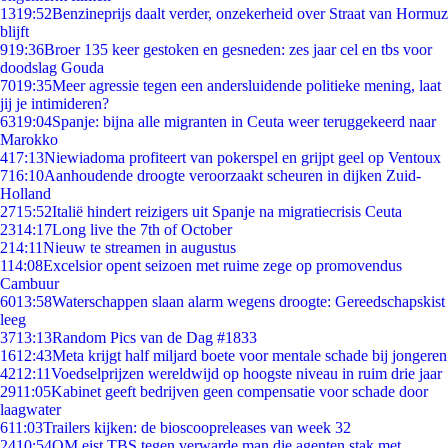
13
19:52
Benzineprijs daalt verder, onzekerheid over Straat van Hormuz
blijft
9
19:36
Broer 135 keer gestoken en gesneden: zes jaar cel en tbs voor
doodslag Gouda
70
19:35
Meer agressie tegen een andersluidende politieke mening, laat
jij je intimideren?
63
19:04
Spanje: bijna alle migranten in Ceuta weer teruggekeerd naar
Marokko
4
17:13
Niewiadoma profiteert van pokerspel en grijpt geel op Ventoux
7
16:10
Aanhoudende droogte veroorzaakt scheuren in dijken Zuid-
Holland
27
15:52
Italië hindert reizigers uit Spanje na migratiecrisis Ceuta
23
14:17
Long live the 7th of October
2
14:11
Nieuw te streamen in augustus
1
14:08
Excelsior opent seizoen met ruime zege op promovendus
Cambuur
60
13:58
Waterschappen slaan alarm wegens droogte: Gereedschapskist
leeg
37
13:13
Random Pics van de Dag #1833
16
12:43
Meta krijgt half miljard boete voor mentale schade bij jongeren
42
12:11
Voedselprijzen wereldwijd op hoogste niveau in ruim drie jaar
29
11:05
Kabinet geeft bedrijven geen compensatie voor schade door
laagwater
6
11:03
Trailers kijken: de bioscoopreleases van week 32
24
10:54
OM eist TBS tegen verwarde man die agenten stak met