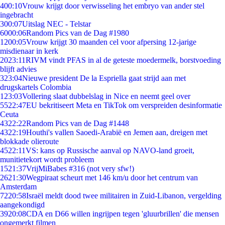
4
00:10
Vrouw krijgt door verwisseling het embryo van ander stel
ingebracht
3
00:07
Uitslag NEC - Telstar
60
00:06
Random Pics van de Dag #1980
12
00:05
Vrouw krijgt 30 maanden cel voor afpersing 12-jarige
misdienaar in kerk
20
23:11
RIVM vindt PFAS in al de geteste moedermelk, borstvoeding
blijft advies
3
23:04
Nieuwe president De la Espriella gaat strijd aan met
drugskartels Colombia
1
23:03
Vollering slaat dubbelslag in Nice en neemt geel over
55
22:47
EU bekritiseert Meta en TikTok om verspreiden desinformatie
Ceuta
43
22:22
Random Pics van de Dag #1448
43
22:19
Houthi's vallen Saoedi-Arabië en Jemen aan, dreigen met
blokkade olieroute
45
22:11
VS: kans op Russische aanval op NAVO-land groeit,
munitietekort wordt probleem
15
21:37
VrijMiBabes #316 (not very sfw!)
26
21:30
Wegpiraat scheurt met 146 km/u door het centrum van
Amsterdam
72
20:58
Israël meldt dood twee militairen in Zuid-Libanon, vergelding
aangekondigd
39
20:08
CDA en D66 willen ingrijpen tegen 'gluurbrillen' die mensen
ongemerkt filmen