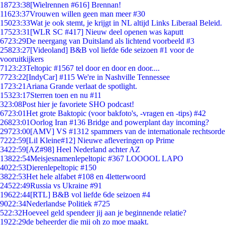
187
23:38
[Wielrennen #616] Brennan!
116
23:37
Vrouwen willen geen man meer #30
150
23:33
Wat je ook stemt, je krijgt in NL altijd Links Liberaal Beleid.
175
23:31
[WLR SC #417] Nieuw deel openen was kaputt
67
23:29
De neergang van Duitsland als lichtend voorbeeld #3
258
23:27
[Videoland] B&B vol liefde 6de seizoen #1 voor de
vooruitkijkers
71
23:23
Teltopic #1567 tel door en door en door....
77
23:22
[IndyCar] #115 We're in Nashville Tennessee
17
23:21
Ariana Grande verlaat de spotlight.
153
23:17
Sterren toen en nu #11
3
23:08
Post hier je favoriete SHO podcast!
67
23:01
Het grote Baktopic (voor bakfoto's, -vragen en -tips) #42
268
23:01
Oorlog Iran #136 Bridge and powerplant day incoming?
297
23:00
[AMV] VS #1312 spammers van de internationale rechtsorde
72
22:59
[Lil Kleine#12] Nieuwe afleveringen op Prime
34
22:59
[AZ#98] Heel Nederland achter AZ
138
22:54
Meisjesnamenlepeltopic #367 LOOOOL LAPO
40
22:53
Dierenlepeltopic #150
38
22:53
Het hele alfabet #108 en 4letterwoord
245
22:49
Russia vs Ukraine #91
196
22:44
[RTL] B&B vol liefde 6de seizoen #4
90
22:34
Nederlandse Politiek #725
5
22:32
Hoeveel geld spendeer jij aan je beginnende relatie?
19
22:29
de beheerder die mij oh zo moe maakt.