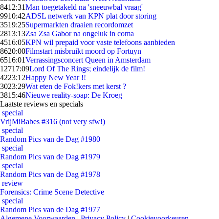
84
12:31
Man toegetakeld na 'sneeuwbal vraag'
99
10:42
ADSL netwerk van KPN plat door storing
35
19:25
Supermarkten draaien recordomzet
28
13:13
Zsa Zsa Gabor na ongeluk in coma
45
16:05
KPN wil prepaid voor vaste telefoons aanbieden
86
20:00
Filmstart misbruikt moord op Fortuyn
65
16:01
Verrassingsconcert Queen in Amsterdam
127
17:09
Lord Of The Rings; eindelijk de film!
42
23:12
Happy New Year !!
30
23:29
Wat eten de Fok!kers met kerst ?
38
15:46
Nieuwe reality-soap: De Kroeg
Laatste reviews en specials
special
VrijMiBabes #316 (not very sfw!)
special
Random Pics van de Dag #1980
special
Random Pics van de Dag #1979
special
Random Pics van de Dag #1978
review
Forensics: Crime Scene Detective
special
Random Pics van de Dag #1977
Algemene Voorwaarden
|
Privacy Policy
|
Cookievoorkeuren