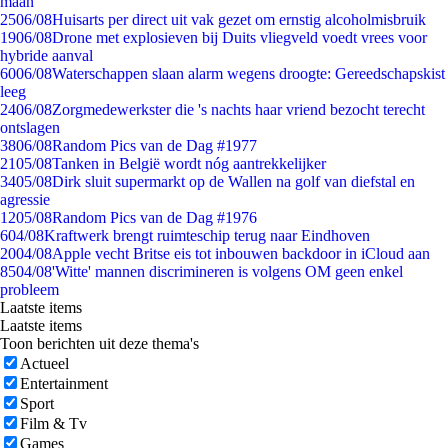
maan
25
06/08
Huisarts per direct uit vak gezet om ernstig alcoholmisbruik
19
06/08
Drone met explosieven bij Duits vliegveld voedt vrees voor
hybride aanval
60
06/08
Waterschappen slaan alarm wegens droogte: Gereedschapskist
leeg
24
06/08
Zorgmedewerkster die 's nachts haar vriend bezocht terecht
ontslagen
38
06/08
Random Pics van de Dag #1977
21
05/08
Tanken in België wordt nóg aantrekkelijker
34
05/08
Dirk sluit supermarkt op de Wallen na golf van diefstal en
agressie
12
05/08
Random Pics van de Dag #1976
6
04/08
Kraftwerk brengt ruimteschip terug naar Eindhoven
20
04/08
Apple vecht Britse eis tot inbouwen backdoor in iCloud aan
85
04/08
'Witte' mannen discrimineren is volgens OM geen enkel
probleem
Laatste items
Laatste items
Toon berichten uit deze thema's
Actueel
Entertainment
Sport
Film & Tv
Games