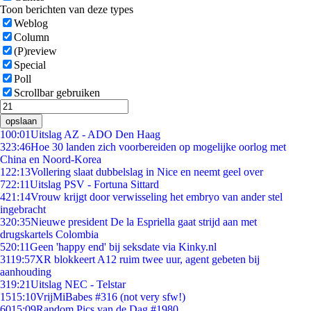
Toon berichten van deze types
Weblog
Column
(P)review
Special
Poll
Scrollbar gebruiken
opslaan
1
00:01
Uitslag AZ - ADO Den Haag
3
23:46
Hoe 30 landen zich voorbereiden op mogelijke oorlog met
China en Noord-Korea
1
22:13
Vollering slaat dubbelslag in Nice en neemt geel over
7
22:11
Uitslag PSV - Fortuna Sittard
4
21:14
Vrouw krijgt door verwisseling het embryo van ander stel
ingebracht
3
20:35
Nieuwe president De la Espriella gaat strijd aan met
drugskartels Colombia
5
20:11
Geen 'happy end' bij seksdate via Kinky.nl
31
19:57
XR blokkeert A12 ruim twee uur, agent gebeten bij
aanhouding
3
19:21
Uitslag NEC - Telstar
15
15:10
VrijMiBabes #316 (not very sfw!)
60
15:09
Random Pics van de Dag #1980