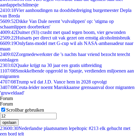
aardappelschilmesje
24
10:18
Vier aanhoudingen na doodsbedreiging burgemeester Depla
van Breda
56
09:52
Dikke Van Dale neemt 'vulvalippen' op: 'stigma op
schaamlippen doorbreken'
40
09:42
Duitser (93) crasht met quad tegen boom, vier gewonden
25
09:22
Huisarts per direct uit vak gezet om ernstig alcoholmisbruik
66
09:19
Onlyfans-model met G-cup wil als NASA-ambassadeur naar
maan
24
09:02
Zorgmedewerkster die 's nachts haar vriend bezocht terecht
ontslagen
23
03:02
Quake krijgt na 30 jaar een gratis uitbreiding
11
07/08
Smokkelbende opgerold in Spanje, verdienden miljoenen aan
migranten
47
07/08
Trump wil dat J.D. Vance hem in 2028 opvolgt
34
07/08
Ceuta-leider noemt Marokkaanse grensaanval door migranten
'gruweldaad'
Forum
Forum
Scrollbar gebruiken
opslaan
236
00:30
Nederlandse plaatsnamen lepeltopic #213 elk gehucht met
een bord telt