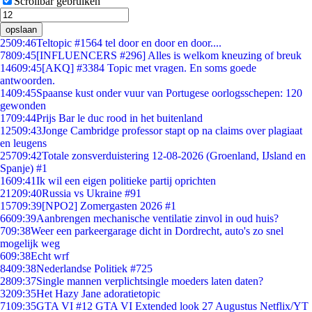
Scrollbar gebruiken
opslaan
25
09:46
Teltopic #1564 tel door en door en door....
78
09:45
[INFLUENCERS #296] Alles is welkom kneuzing of breuk
146
09:45
[AKQ] #3384 Topic met vragen. En soms goede
antwoorden.
14
09:45
Spaanse kust onder vuur van Portugese oorlogsschepen: 120
gewonden
17
09:44
Prijs Bar le duc rood in het buitenland
125
09:43
Jonge Cambridge professor stapt op na claims over plagiaat
en leugens
257
09:42
Totale zonsverduistering 12-08-2026 (Groenland, IJsland en
Spanje) #1
16
09:41
Ik wil een eigen politieke partij oprichten
212
09:40
Russia vs Ukraine #91
157
09:39
[NPO2] Zomergasten 2026 #1
66
09:39
Aanbrengen mechanische ventilatie zinvol in oud huis?
7
09:38
Weer een parkeergarage dicht in Dordrecht, auto's zo snel
mogelijk weg
6
09:38
Echt wrf
84
09:38
Nederlandse Politiek #725
28
09:37
Single mannen verplichtsingle moeders laten daten?
32
09:35
Het Hazy Jane adoratietopic
71
09:35
GTA VI #12 GTA VI Extended look 27 Augustus Netflix/YT