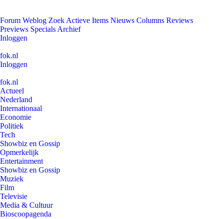
Forum
Weblog
Zoek
Actieve Items
Nieuws
Columns
Reviews
Previews
Specials
Archief
Inloggen
fok.nl
Inloggen
fok.nl
Actueel
Nederland
Internationaal
Economie
Politiek
Tech
Showbiz en Gossip
Opmerkelijk
Entertainment
Showbiz en Gossip
Muziek
Film
Televisie
Media & Cultuur
Bioscoopagenda