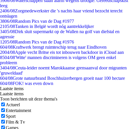
59
06/08
Waterschappen slaan alarm wegens droogte: Gereedschapskist
leeg
24
06/08
Zorgmedewerkster die 's nachts haar vriend bezocht terecht
ontslagen
38
06/08
Random Pics van de Dag #1977
21
05/08
Tanken in België wordt nóg aantrekkelijker
34
05/08
Dirk sluit supermarkt op de Wallen na golf van diefstal en
agressie
12
05/08
Random Pics van de Dag #1976
6
04/08
Kraftwerk brengt ruimteschip terug naar Eindhoven
20
04/08
Apple vecht Britse eis tot inbouwen backdoor in iCloud aan
85
04/08
'Witte' mannen discrimineren is volgens OM geen enkel
probleem
34
04/08
Ceuta-leider noemt Marokkaanse grensaanval door migranten
'gruweldaad'
6
04/08
Grote natuurbrand Boschhuizerbergen groeit naar 100 hectare
6
04/08
FOK! was even down
Laatste items
Laatste items
Toon berichten uit deze thema's
Actueel
Entertainment
Sport
Film & Tv
Games