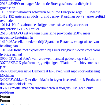
29
13:48
NPO-manager Menno de Boer geschorst na dickpic in
groepsapp
1
13:37
Nieuwkomers schitteren bij ruime Europese zege FC Twente
14
12:19
Zangeres en Idols-jurylid Jerney Kaagman op 79-jarige leeftijd
overleden
10
11:41
Netflix-abonnees krijgen exclusieve early access tot
uitgebreide GTA VI trailer
26
10:54
NAVO zet wegens Russische provocatie 250% meer
gevechtsvliegtuigen in
14
10:46
Accell, moederbedrijf Sparta en Batavus, vraagt uitstel van
betaling aan
19
10:44
Drone met explosieven bij Duits vliegveld voedt vrees voor
hybride aanval
39
09:53
Vinted-foto's van vrouwen massaal gedeeld op seksfora
3
07/08
XBOX platform krijgt zijn eigen "Platinum" achievements dit
jaar
46
07/08
Progressieve Democraat El-Sayed wint nipt voorverkiezing
Michigan
34
07/08
Wakker Dier dient klacht in tegen insectenfabriek Protix om
duurzaamheidsclaims
85
07/08
'Witte' mannen discrimineren is volgens OM geen enkel
probleem
Forum
Forum