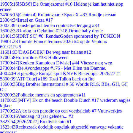
195
05:16
[SBS6] De Oranjezomer #10 Helene je kan het niet stop
ermee
249
05:15
[Centraal] Ruimtevaart / SpaceX #87 Rondje oceaan
233
04:34
Israel en Gaza #17
30
02:39
Transfergeruchten en contractverlenging #83
160
02:32
Oorlog in Oekraïne #1318 Drone baby drone
134
01:36
[DRT SC] #6: RendacGoden sponsored by TONZON
198
01:28
Tour de France femmes 2026 #4 op de Ventoux
6
01:21
Ps 5
116
01:03
[DAGBOEK] De weg naar balans #12
37
00:58
Horrorfilms #33: Halloween
173
00:47
[Keuken Kampioen Divisie] #44 Vitesse mag weg
273
00:44
De Avondetappe #176 - Met Ellen ten Damme.
4
00:40
Het gezellige Eurojackpot KNVB Bekertopic 2026/27 #1
58
00:39
[ATP Tour] #169 Tosti Tallon back on fire
186
00:35
Big Brother International # 56 Worlds RLS, BBs, GH, GF,
OT
202
00:32
Politieke meme's en spotprenten #11
117
00:23
[MTV] Ex on the beach Double Dutch #17 wederom aapjes
kijken
177
00:22
Ajax is een parodie op een voetbalclub #7 Vuurwerkjes
172
00:16
Vandaag 40 jaar geleden... #3
38
23:54
[2026/2027] Eredivisietoto #1
15
23:43
Rechtszaak dodelijk ongeluk uitgesteld vanwege vakantie
advocaat