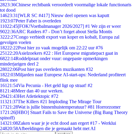
28
23:36
Chinese rechtbank veroordeelt voormalige lokale functionaris
tot dood
146
23:31
[WLR SC #417] Nieuw deel openen was kaputt
19
23:07
Peter Faber is overleden
110
22:45
[FOK!Voetbalmanager 2026/2027] #1 We zijn er weer
90
22:36
ARC Raiders #7 - Don’t forget about Stella Montis
32
22:27
Congo verbiedt export van koper en kobalt, Europa zal
gevolgen voelen
182
22:22
Post hier zo vaak mogelijk om 22:22 uur #76
251
22:20
Asielzoekers #22 : Het Europese migratiepact gaat in
68
22:14
Roddelpraat onder vuur: ongepaste opmerkingen
minderjarigen deel 2
280
22:06
Post hier pas overleden muzikanten #32
18
22:03
Miljarden naar Europese AI-start-ups: Nederland profiteert
flink mee
161
21:54
Via Pecunia - Het geld ligt op straat! #2
81
21:48
Meer dan 40 uur werken.
294
21:43
Het Atletiektopic #72
113
21:37
The Killers #21 Imploding The Mirage Tour
173
21:28
Wat is jullie binnenhuistemperatuur? #81 Horrorzomer
17
21:26
[HBO] Stuart Fails to Save the Universe (Big Bang Theory
spinoff)
143
21:08
Zaken waar je je echt dood aan ergert #17 - Werklui
248
20:58
Afbeeldingen die je gemaakt hebt met AI