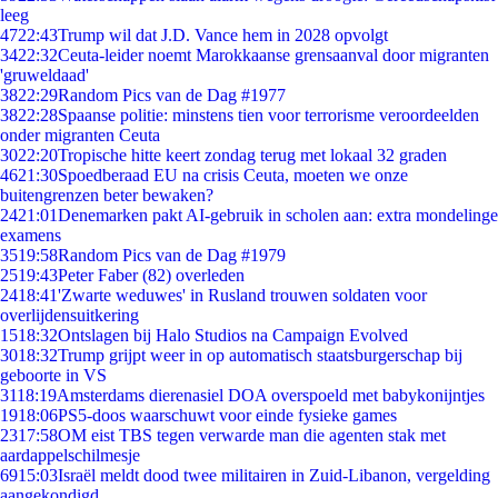
leeg
47
22:43
Trump wil dat J.D. Vance hem in 2028 opvolgt
34
22:32
Ceuta-leider noemt Marokkaanse grensaanval door migranten
'gruweldaad'
38
22:29
Random Pics van de Dag #1977
38
22:28
Spaanse politie: minstens tien voor terrorisme veroordeelden
onder migranten Ceuta
30
22:20
Tropische hitte keert zondag terug met lokaal 32 graden
46
21:30
Spoedberaad EU na crisis Ceuta, moeten we onze
buitengrenzen beter bewaken?
24
21:01
Denemarken pakt AI-gebruik in scholen aan: extra mondelinge
examens
35
19:58
Random Pics van de Dag #1979
25
19:43
Peter Faber (82) overleden
24
18:41
'Zwarte weduwes' in Rusland trouwen soldaten voor
overlijdensuitkering
15
18:32
Ontslagen bij Halo Studios na Campaign Evolved
30
18:32
Trump grijpt weer in op automatisch staatsburgerschap bij
geboorte in VS
31
18:19
Amsterdams dierenasiel DOA overspoeld met babykonijntjes
19
18:06
PS5-doos waarschuwt voor einde fysieke games
23
17:58
OM eist TBS tegen verwarde man die agenten stak met
aardappelschilmesje
69
15:03
Israël meldt dood twee militairen in Zuid-Libanon, vergelding
aangekondigd