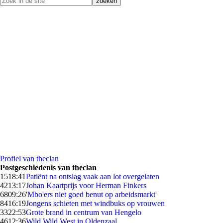
Profiel van theclan
Postgeschiedenis van theclan
15
18:41
Patiënt na ontslag vaak aan lot overgelaten
42
13:17
Johan Kaartprijs voor Herman Finkers
68
09:26
'Mbo'ers niet goed benut op arbeidsmarkt'
84
16:19
Jongens schieten met windbuks op vrouwen
33
22:53
Grote brand in centrum van Hengelo
46
12:36
Wild Wild West in Oldenzaal