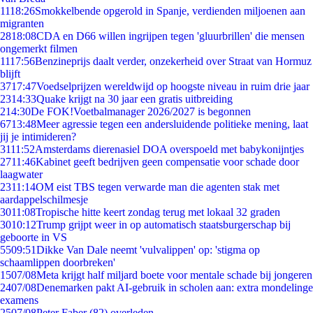
11
18:26
Smokkelbende opgerold in Spanje, verdienden miljoenen aan
migranten
28
18:08
CDA en D66 willen ingrijpen tegen 'gluurbrillen' die mensen
ongemerkt filmen
11
17:56
Benzineprijs daalt verder, onzekerheid over Straat van Hormuz
blijft
37
17:47
Voedselprijzen wereldwijd op hoogste niveau in ruim drie jaar
23
14:33
Quake krijgt na 30 jaar een gratis uitbreiding
2
14:30
De FOK!Voetbalmanager 2026/2027 is begonnen
67
13:48
Meer agressie tegen een andersluidende politieke mening, laat
jij je intimideren?
31
11:52
Amsterdams dierenasiel DOA overspoeld met babykonijntjes
27
11:46
Kabinet geeft bedrijven geen compensatie voor schade door
laagwater
23
11:14
OM eist TBS tegen verwarde man die agenten stak met
aardappelschilmesje
30
11:08
Tropische hitte keert zondag terug met lokaal 32 graden
30
10:12
Trump grijpt weer in op automatisch staatsburgerschap bij
geboorte in VS
55
09:51
Dikke Van Dale neemt 'vulvalippen' op: 'stigma op
schaamlippen doorbreken'
15
07/08
Meta krijgt half miljard boete voor mentale schade bij jongeren
24
07/08
Denemarken pakt AI-gebruik in scholen aan: extra mondelinge
examens
25
07/08
Peter Faber (82) overleden