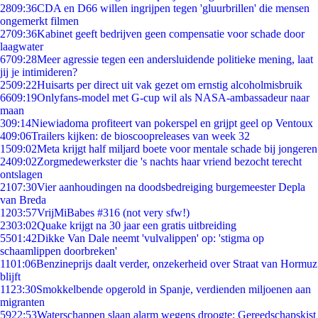
28
09:36
CDA en D66 willen ingrijpen tegen 'gluurbrillen' die mensen
ongemerkt filmen
27
09:36
Kabinet geeft bedrijven geen compensatie voor schade door
laagwater
67
09:28
Meer agressie tegen een andersluidende politieke mening, laat
jij je intimideren?
25
09:22
Huisarts per direct uit vak gezet om ernstig alcoholmisbruik
66
09:19
Onlyfans-model met G-cup wil als NASA-ambassadeur naar
maan
3
09:14
Niewiadoma profiteert van pokerspel en grijpt geel op Ventoux
4
09:06
Trailers kijken: de bioscoopreleases van week 32
15
09:02
Meta krijgt half miljard boete voor mentale schade bij jongeren
24
09:02
Zorgmedewerkster die 's nachts haar vriend bezocht terecht
ontslagen
21
07:30
Vier aanhoudingen na doodsbedreiging burgemeester Depla
van Breda
12
03:57
VrijMiBabes #316 (not very sfw!)
23
03:02
Quake krijgt na 30 jaar een gratis uitbreiding
55
01:42
Dikke Van Dale neemt 'vulvalippen' op: 'stigma op
schaamlippen doorbreken'
11
01:06
Benzineprijs daalt verder, onzekerheid over Straat van Hormuz
blijft
11
23:30
Smokkelbende opgerold in Spanje, verdienden miljoenen aan
migranten
59
22:53
Waterschappen slaan alarm wegens droogte: Gereedschapskist