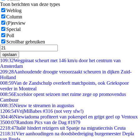
Toon berichten van deze types
Weblog
Column
(P)review
Special
Poll
Scrollbar gebruiken
opslaan
1
09:32
Wegpiraat scheurt met 146 km/u door het centrum van
Amsterdam
2
09:28
Aanhoudende droogte veroorzaakt scheuren in dijken Zuid-
Holland
0
08:59
Van de Zandschulp overleeft matchpoints, ook Griekspoor
verder in Montreal
0
08:56
Excelsior opent seizoen met ruime zege op promovendus
Cambuur
0
08:35
Nieuw te streamen in augustus
12
06:54
VrijMiBabes #316 (not very sfw!)
3
04:46
Niewiadoma profiteert van pokerspel en grijpt geel op Ventoux
35
00:07
Random Pics van de Dag #1979
22
18:47
Italië hindert reizigers uit Spanje na migratiecrisis Ceuta
21
18:31
Vier aanhoudingen na doodsbedreiging burgemeester Depla
van Breda