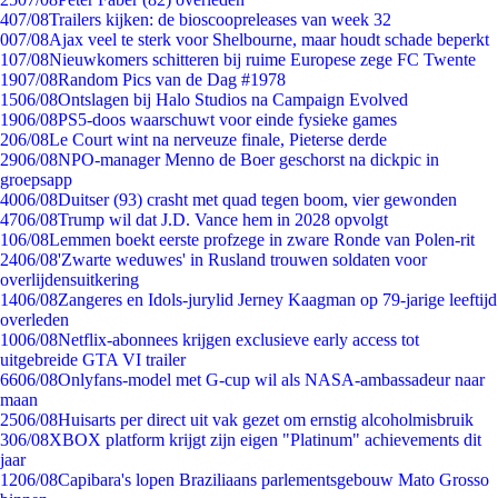
4
07/08
Trailers kijken: de bioscoopreleases van week 32
0
07/08
Ajax veel te sterk voor Shelbourne, maar houdt schade beperkt
1
07/08
Nieuwkomers schitteren bij ruime Europese zege FC Twente
19
07/08
Random Pics van de Dag #1978
15
06/08
Ontslagen bij Halo Studios na Campaign Evolved
19
06/08
PS5-doos waarschuwt voor einde fysieke games
2
06/08
Le Court wint na nerveuze finale, Pieterse derde
29
06/08
NPO-manager Menno de Boer geschorst na dickpic in
groepsapp
40
06/08
Duitser (93) crasht met quad tegen boom, vier gewonden
47
06/08
Trump wil dat J.D. Vance hem in 2028 opvolgt
1
06/08
Lemmen boekt eerste profzege in zware Ronde van Polen-rit
24
06/08
'Zwarte weduwes' in Rusland trouwen soldaten voor
overlijdensuitkering
14
06/08
Zangeres en Idols-jurylid Jerney Kaagman op 79-jarige leeftijd
overleden
10
06/08
Netflix-abonnees krijgen exclusieve early access tot
uitgebreide GTA VI trailer
66
06/08
Onlyfans-model met G-cup wil als NASA-ambassadeur naar
maan
25
06/08
Huisarts per direct uit vak gezet om ernstig alcoholmisbruik
3
06/08
XBOX platform krijgt zijn eigen "Platinum" achievements dit
jaar
12
06/08
Capibara's lopen Braziliaans parlementsgebouw Mato Grosso