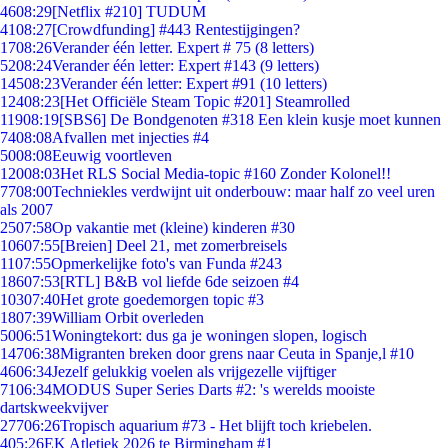
46
08:29
[Netflix #210] TUDUM
41
08:27
[Crowdfunding] #443 Rentestijgingen?
17
08:26
Verander één letter. Expert # 75 (8 letters)
52
08:24
Verander één letter: Expert #143 (9 letters)
145
08:23
Verander één letter: Expert #91 (10 letters)
124
08:23
[Het Officiële Steam Topic #201] Steamrolled
119
08:19
[SBS6] De Bondgenoten #318 Een klein kusje moet kunnen
74
08:08
Afvallen met injecties #4
50
08:08
Eeuwig voortleven
120
08:03
Het RLS Social Media-topic #160 Zonder Kolonel!!
77
08:00
Techniekles verdwijnt uit onderbouw: maar half zo veel uren
als 2007
25
07:58
Op vakantie met (kleine) kinderen #30
106
07:55
[Breien] Deel 21, met zomerbreisels
11
07:55
Opmerkelijke foto's van Funda #243
186
07:53
[RTL] B&B vol liefde 6de seizoen #4
103
07:40
Het grote goedemorgen topic #3
18
07:39
William Orbit overleden
50
06:51
Woningtekort: dus ga je woningen slopen, logisch
147
06:38
Migranten breken door grens naar Ceuta in Spanje,l #10
46
06:34
Jezelf gelukkig voelen als vrijgezelle vijftiger
71
06:34
MODUS Super Series Darts #2: 's werelds mooiste
dartskweekvijver
277
06:26
Tropisch aquarium #73 - Het blijft toch kriebelen.
4
05:26
EK Atletiek 2026 te Birmingham #1