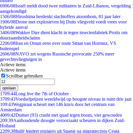
binnen
69
06/08
Israël meldt dood twee militairen in Zuid-Libanon, vergelding
aangekondigd
15
06/08
Hiroshima herdenkt slachtoffers atoombom, 81 jaar later
19
06/08
Drone met explosieven bij Duits vliegveld voedt vrees voor
hybride aanval
34
06/08
Wakker Dier dient klacht in tegen insectenfabriek Protix om
duurzaamheidsclaims
22
06/08
Iran en Oman eens over route Straat van Hormuz, VS
buitenspel
26
06/08
NAVO zet wegens Russische provocatie 250% meer
gevechtsvliegtuigen in
Actieve items
Actieve items
Scrollbar gebruiken
opslaan
17
09:44
Long live the 7th of October
37
09:43
Voedselprijzen wereldwijd op hoogste niveau in ruim drie jaar
1
09:43
Wegpiraat scheurt met 146 km/u door het centrum van
Amsterdam
40
09:42
Duitser (93) crasht met quad tegen boom, vier gewonden
2
09:39
Aanhoudende droogte veroorzaakt scheuren in dijken Zuid-
Holland
22
09:38
Italië hindert reizigers uit Spanje na migratiecrisis Ceuta