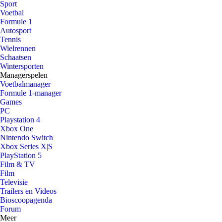
Sport
Voetbal
Formule 1
Autosport
Tennis
Wielrennen
Schaatsen
Wintersporten
Managerspelen
Voetbalmanager
Formule 1-manager
Games
PC
Playstation 4
Xbox One
Nintendo Switch
Xbox Series X|S
PlayStation 5
Film & TV
Film
Televisie
Trailers en Videos
Bioscoopagenda
Forum
Meer