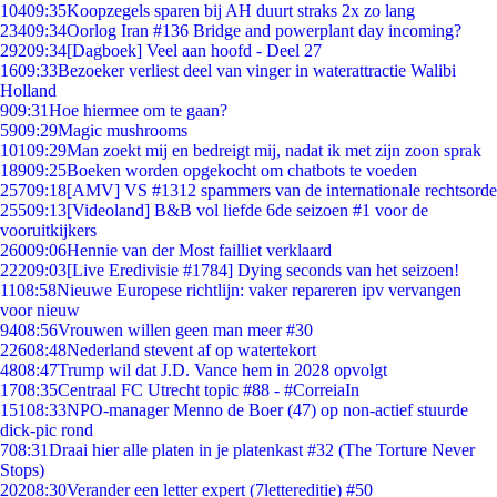
104
09:35
Koopzegels sparen bij AH duurt straks 2x zo lang
234
09:34
Oorlog Iran #136 Bridge and powerplant day incoming?
292
09:34
[Dagboek] Veel aan hoofd - Deel 27
16
09:33
Bezoeker verliest deel van vinger in waterattractie Walibi
Holland
9
09:31
Hoe hiermee om te gaan?
59
09:29
Magic mushrooms
101
09:29
Man zoekt mij en bedreigt mij, nadat ik met zijn zoon sprak
189
09:25
Boeken worden opgekocht om chatbots te voeden
257
09:18
[AMV] VS #1312 spammers van de internationale rechtsorde
255
09:13
[Videoland] B&B vol liefde 6de seizoen #1 voor de
vooruitkijkers
260
09:06
Hennie van der Most failliet verklaard
222
09:03
[Live Eredivisie #1784] Dying seconds van het seizoen!
11
08:58
Nieuwe Europese richtlijn: vaker repareren ipv vervangen
voor nieuw
94
08:56
Vrouwen willen geen man meer #30
226
08:48
Nederland stevent af op watertekort
48
08:47
Trump wil dat J.D. Vance hem in 2028 opvolgt
17
08:35
Centraal FC Utrecht topic #88 - #CorreiaIn
151
08:33
NPO-manager Menno de Boer (47) op non-actief stuurde
dick-pic rond
7
08:31
Draai hier alle platen in je platenkast #32 (The Torture Never
Stops)
202
08:30
Verander een letter expert (7lettereditie) #50