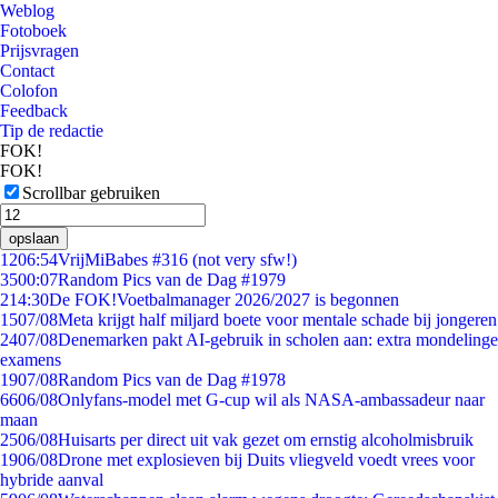
Weblog
Fotoboek
Prijsvragen
Contact
Colofon
Feedback
Tip de redactie
FOK!
FOK!
Scrollbar gebruiken
opslaan
12
06:54
VrijMiBabes #316 (not very sfw!)
35
00:07
Random Pics van de Dag #1979
2
14:30
De FOK!Voetbalmanager 2026/2027 is begonnen
15
07/08
Meta krijgt half miljard boete voor mentale schade bij jongeren
24
07/08
Denemarken pakt AI-gebruik in scholen aan: extra mondelinge
examens
19
07/08
Random Pics van de Dag #1978
66
06/08
Onlyfans-model met G-cup wil als NASA-ambassadeur naar
maan
25
06/08
Huisarts per direct uit vak gezet om ernstig alcoholmisbruik
19
06/08
Drone met explosieven bij Duits vliegveld voedt vrees voor
hybride aanval