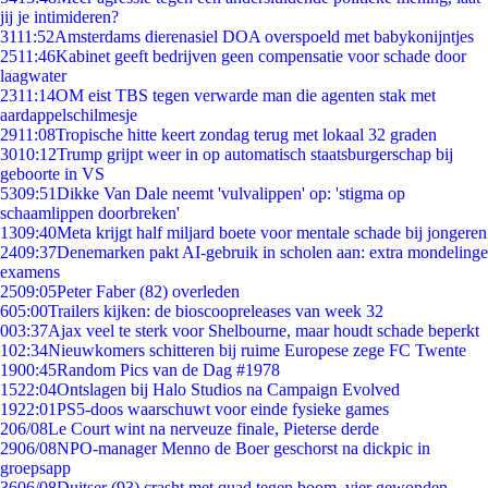
jij je intimideren?
31
11:52
Amsterdams dierenasiel DOA overspoeld met babykonijntjes
25
11:46
Kabinet geeft bedrijven geen compensatie voor schade door
laagwater
23
11:14
OM eist TBS tegen verwarde man die agenten stak met
aardappelschilmesje
29
11:08
Tropische hitte keert zondag terug met lokaal 32 graden
30
10:12
Trump grijpt weer in op automatisch staatsburgerschap bij
geboorte in VS
53
09:51
Dikke Van Dale neemt 'vulvalippen' op: 'stigma op
schaamlippen doorbreken'
13
09:40
Meta krijgt half miljard boete voor mentale schade bij jongeren
24
09:37
Denemarken pakt AI-gebruik in scholen aan: extra mondelinge
examens
25
09:05
Peter Faber (82) overleden
6
05:00
Trailers kijken: de bioscoopreleases van week 32
0
03:37
Ajax veel te sterk voor Shelbourne, maar houdt schade beperkt
1
02:34
Nieuwkomers schitteren bij ruime Europese zege FC Twente
19
00:45
Random Pics van de Dag #1978
15
22:04
Ontslagen bij Halo Studios na Campaign Evolved
19
22:01
PS5-doos waarschuwt voor einde fysieke games
2
06/08
Le Court wint na nerveuze finale, Pieterse derde
29
06/08
NPO-manager Menno de Boer geschorst na dickpic in
groepsapp
36
06/08
Duitser (93) crasht met quad tegen boom, vier gewonden