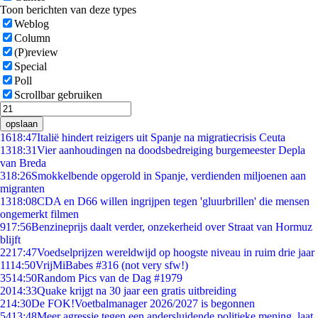
Toon berichten van deze types
Weblog
Column
(P)review
Special
Poll
Scrollbar gebruiken
opslaan
16
18:47
Italië hindert reizigers uit Spanje na migratiecrisis Ceuta
13
18:31
Vier aanhoudingen na doodsbedreiging burgemeester Depla
van Breda
3
18:26
Smokkelbende opgerold in Spanje, verdienden miljoenen aan
migranten
13
18:08
CDA en D66 willen ingrijpen tegen 'gluurbrillen' die mensen
ongemerkt filmen
9
17:56
Benzineprijs daalt verder, onzekerheid over Straat van Hormuz
blijft
22
17:47
Voedselprijzen wereldwijd op hoogste niveau in ruim drie jaar
11
14:50
VrijMiBabes #316 (not very sfw!)
35
14:50
Random Pics van de Dag #1979
20
14:33
Quake krijgt na 30 jaar een gratis uitbreiding
2
14:30
De FOK!Voetbalmanager 2026/2027 is begonnen
54
13:48
Meer agressie tegen een andersluidende politieke mening, laat