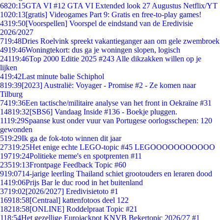
68
20:15
GTA VI #12 GTA VI Extended look 27 Augustus Netflix/YT
10
20:13
[gratis] Videogames Part 9: Gratis en free-to-play games!
43
19:50
[Voorspellen] Voorspel de eindstand van de Eredivisie
2026/2027
7
19:48
Dries Roelvink spreekt vakantieganger aan om gele zwembroek
49
19:46
Woningtekort: dus ga je woningen slopen, logisch
241
19:46
Top 2000 Editie 2025 #243 Alle dikzakken willen op je
lijken
4
19:42
Last minute balie Schiphol
8
19:39
[2023] Australië: Voyager - Promise #2 - Ze komen naar
Tilburg
74
19:36
Een tactische/militaire analyse van het front in Oekraïne #31
148
19:32
[SBS6] Vandaag Inside #136 - Boekje pluggen.
11
19:29
Spaanse kust onder vuur van Portugese oorlogsschepen: 120
gewonden
5
19:29
Ik ga de fok-toto winnen dit jaar
273
19:25
Het enige echte LEGO-topic #45 LEGOOOOOOOOOOO
197
19:24
Politieke meme's en spotprenten #11
235
19:13
Frontpage Feedback Topic #60
9
19:07
14-jarige leerling Thailand schiet grootouders en leraren dood
14
19:06
Prijs Bar le duc rood in het buitenland
37
19:02
[2026/2027] Eredivisietoto #1
169
18:58
[Centraal] kattenfotoos deel 122
182
18:58
[ONLINE] Roddelpraat Topic #21
1
18:54
Het gezellige Eurojackpot KNVB Bekertopic 2026/27 #1