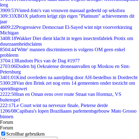
leeg
39
09:53
Vinted-foto's van vrouwen massaal gedeeld op seksfora
3
09:33
XBOX platform krijgt zijn eigen "Platinum" achievements dit
jaar
46
09:22
Progressieve Democraat El-Sayed wint nipt voorverkiezing
Michigan
34
08:18
Wakker Dier dient klacht in tegen insectenfabriek Protix om
duurzaamheidsclaims
85
04:44
'Witte' mannen discrimineren is volgens OM geen enkel
probleem
37
04:13
Random Pics van de Dag #1977
27
03:06
Doden bij Oekraïense droneaanvallen op Moskou en Sint-
Petersburg
34
01:01
Kind overleden na aanrijding door AH-bestelbus in Dordrecht
53
00:28
Van den Brink zet nog eens 14 gemeenten onder toezicht om
spreidingswet
22
22:50
Iran en Oman eens over route Straat van Hormuz, VS
buitenspel
2
22:17
Le Court wint na nerveuze finale, Pieterse derde
12
06/08
Capibara's lopen Braziliaans parlementsgebouw Mato Grosso
binnen
Forum
Forum
Scrollbar gebruiken