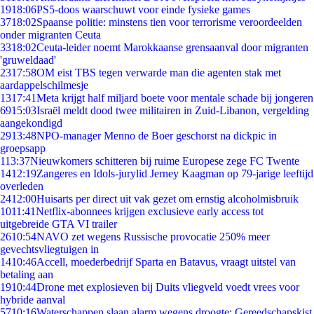
19
18:06
PS5-doos waarschuwt voor einde fysieke games
37
18:02
Spaanse politie: minstens tien voor terrorisme veroordeelden
onder migranten Ceuta
33
18:02
Ceuta-leider noemt Marokkaanse grensaanval door migranten
'gruweldaad'
23
17:58
OM eist TBS tegen verwarde man die agenten stak met
aardappelschilmesje
13
17:41
Meta krijgt half miljard boete voor mentale schade bij jongeren
69
15:03
Israël meldt dood twee militairen in Zuid-Libanon, vergelding
aangekondigd
29
13:48
NPO-manager Menno de Boer geschorst na dickpic in
groepsapp
1
13:37
Nieuwkomers schitteren bij ruime Europese zege FC Twente
14
12:19
Zangeres en Idols-jurylid Jerney Kaagman op 79-jarige leeftijd
overleden
24
12:00
Huisarts per direct uit vak gezet om ernstig alcoholmisbruik
10
11:41
Netflix-abonnees krijgen exclusieve early access tot
uitgebreide GTA VI trailer
26
10:54
NAVO zet wegens Russische provocatie 250% meer
gevechtsvliegtuigen in
14
10:46
Accell, moederbedrijf Sparta en Batavus, vraagt uitstel van
betaling aan
19
10:44
Drone met explosieven bij Duits vliegveld voedt vrees voor
hybride aanval
57
10:16
Waterschappen slaan alarm wegens droogte: Gereedschapskist