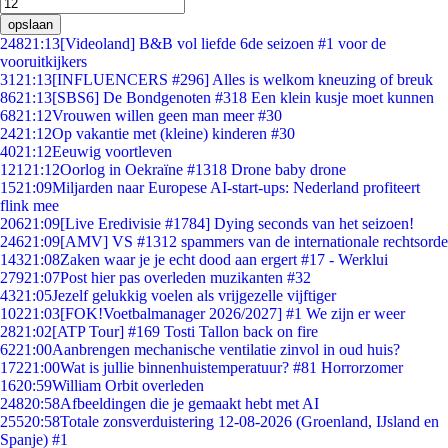
opslaan
248
21:13
[Videoland] B&B vol liefde 6de seizoen #1 voor de
vooruitkijkers
31
21:13
[INFLUENCERS #296] Alles is welkom kneuzing of breuk
86
21:13
[SBS6] De Bondgenoten #318 Een klein kusje moet kunnen
68
21:12
Vrouwen willen geen man meer #30
24
21:12
Op vakantie met (kleine) kinderen #30
40
21:12
Eeuwig voortleven
121
21:12
Oorlog in Oekraïne #1318 Drone baby drone
15
21:09
Miljarden naar Europese AI-start-ups: Nederland profiteert
flink mee
206
21:09
[Live Eredivisie #1784] Dying seconds van het seizoen!
246
21:09
[AMV] VS #1312 spammers van de internationale rechtsorde
143
21:08
Zaken waar je je echt dood aan ergert #17 - Werklui
279
21:07
Post hier pas overleden muzikanten #32
43
21:05
Jezelf gelukkig voelen als vrijgezelle vijftiger
102
21:03
[FOK!Voetbalmanager 2026/2027] #1 We zijn er weer
28
21:02
[ATP Tour] #169 Tosti Tallon back on fire
62
21:00
Aanbrengen mechanische ventilatie zinvol in oud huis?
172
21:00
Wat is jullie binnenhuistemperatuur? #81 Horrorzomer
16
20:59
William Orbit overleden
248
20:58
Afbeeldingen die je gemaakt hebt met AI
255
20:58
Totale zonsverduistering 12-08-2026 (Groenland, IJsland en
Spanje) #1