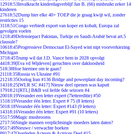
129
18:53
Invalkracht kinderdagverblijf Jan B. (66) misbruikt zeker 14
kinderen
276
18:52
Dump hier elke 40+ TOEP die je graag kwijt wil, zonder
restricties 15
31
18:51
Congo verbiedt export van koper en kobalt, Europa zal
gevolgen voelen
12
18:49
Defensiepact Pakistan, Turkije en Saudi-Arabië bevat art.5
clausule?
106
18:45
Progressieve Democraat El-Sayed wint nipt voorverkiezing
Michigan
37
18:45
Trump wil dat J.D. Vance hem in 2028 opvolgt
44
18:39
[Eva vd Wijdeven] geruchten over dakloosheid
5
18:38
Hoe hiermee om te gaan?
211
18:35
Russia vs Ukraine #91
212
18:35
Oorlog Iran #136 Bridge and powerplant day incoming?
143
18:25
[WLR SC #417] Nieuw deel openen was kaputt
179
18:21
[RTL] B&B vol liefde 6de seizoen #4
200
18:19
Verander een letter expert (7lettereditie) #50
15
18:19
Verander één letter. Expert # 75 (8 letters)
50
18:18
Verander één letter: Expert #143 (9 letters)
143
18:16
Verander één letter: Expert #91 (10 letters)
55
17:59
Magic mushrooms
27
17:56
Single mannen verplichtsingle moeders laten daten?
95
17:49
Nieuwe / verwachte boeken
89
17:47
Overleden Acteurs & Actrices Deel #15