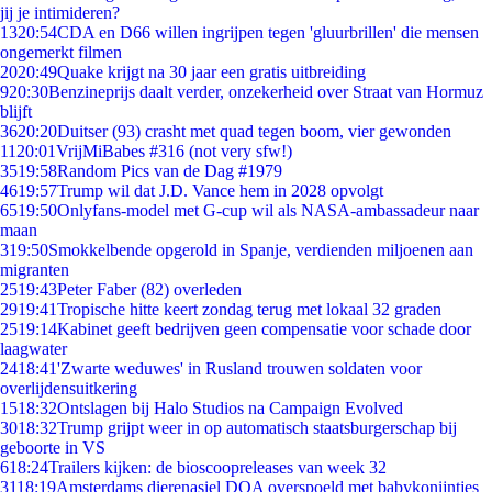
jij je intimideren?
13
20:54
CDA en D66 willen ingrijpen tegen 'gluurbrillen' die mensen
ongemerkt filmen
20
20:49
Quake krijgt na 30 jaar een gratis uitbreiding
9
20:30
Benzineprijs daalt verder, onzekerheid over Straat van Hormuz
blijft
36
20:20
Duitser (93) crasht met quad tegen boom, vier gewonden
11
20:01
VrijMiBabes #316 (not very sfw!)
35
19:58
Random Pics van de Dag #1979
46
19:57
Trump wil dat J.D. Vance hem in 2028 opvolgt
65
19:50
Onlyfans-model met G-cup wil als NASA-ambassadeur naar
maan
3
19:50
Smokkelbende opgerold in Spanje, verdienden miljoenen aan
migranten
25
19:43
Peter Faber (82) overleden
29
19:41
Tropische hitte keert zondag terug met lokaal 32 graden
25
19:14
Kabinet geeft bedrijven geen compensatie voor schade door
laagwater
24
18:41
'Zwarte weduwes' in Rusland trouwen soldaten voor
overlijdensuitkering
15
18:32
Ontslagen bij Halo Studios na Campaign Evolved
30
18:32
Trump grijpt weer in op automatisch staatsburgerschap bij
geboorte in VS
6
18:24
Trailers kijken: de bioscoopreleases van week 32
31
18:19
Amsterdams dierenasiel DOA overspoeld met babykonijntjes