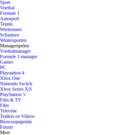
Sport
Voetbal
Formule 1
Autosport
Tennis
Wielrennen
Schaatsen
Wintersporten
Managerspelen
Voetbalmanager
Formule 1-manager
Games
PC
Playstation 4
Xbox One
Nintendo Switch
Xbox Series X|S
PlayStation 5
Film & TV
Film
Televisie
Trailers en Videos
Bioscoopagenda
Forum
Meer