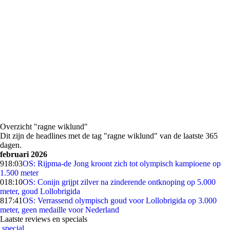
Overzicht "ragne wiklund"
Dit zijn de headlines met de tag "ragne wiklund" van de laatste 365
dagen.
februari 2026
9
18:03
OS: Rijpma-de Jong kroont zich tot olympisch kampioene op
1.500 meter
0
18:10
OS: Conijn grijpt zilver na zinderende ontknoping op 5.000
meter, goud Lollobrigida
8
17:41
OS: Verrassend olympisch goud voor Lollobrigida op 3.000
meter, geen medaille voor Nederland
Laatste reviews en specials
special