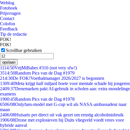
Weblog
Fotoboek
Prijsvragen
Contact
Colofon
Feedback
Tip de redactie
FOK!
FOK!
Scrollbar gebruiken
opslaan
11
14:50
VrijMiBabes #316 (not very sfw!)
35
14:50
Random Pics van de Dag #1979
2
14:30
De FOK!Voetbalmanager 2026/2027 is begonnen
13
09:40
Meta krijgt half miljard boete voor mentale schade bij jongeren
24
09:37
Denemarken pakt AI-gebruik in scholen aan: extra mondelinge
examens
19
00:45
Random Pics van de Dag #1978
65
06/08
Onlyfans-model met G-cup wil als NASA-ambassadeur naar
maan
24
06/08
Huisarts per direct uit vak gezet om ernstig alcoholmisbruik
19
06/08
Drone met explosieven bij Duits vliegveld voedt vrees voor
hybride aanval