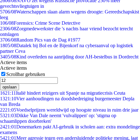
26
06/08
NAVO zet wegens Russische provocatie 250% meer
gevechtsvliegtuigen in
57
06/08
Waterschappen slaan alarm wegens droogte: Gereedschapskist
leeg
1
06/08
Forensics: Crime Scene Detective
23
06/08
Zorgmedewerkster die 's nachts haar vriend bezocht terecht
ontslagen
37
06/08
Random Pics van de Dag #1977
18
05/08
Datalek bij Bol en de Bijenkorf na cyberaanval op logistiek
partner Ceva
34
05/08
Kind overleden na aanrijding door AH-bestelbus in Dordrecht
Actieve items
Actieve items
Scrollbar gebruiken
opslaan
16
21:11
Italië hindert reizigers uit Spanje na migratiecrisis Ceuta
13
21:10
Vier aanhoudingen na doodsbedreiging burgemeester Depla
van Breda
22
21:05
Voedselprijzen wereldwijd op hoogste niveau in ruim drie jaar
53
21:03
Dikke Van Dale neemt 'vulvalippen' op: 'stigma op
schaamlippen doorbreken'
24
21:01
Denemarken pakt AI-gebruik in scholen aan: extra mondelinge
examens
54
21:01
Meer agressie tegen een andersluidende politieke mening, laat