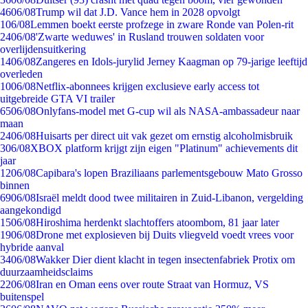
46
06/08
Trump wil dat J.D. Vance hem in 2028 opvolgt
1
06/08
Lemmen boekt eerste profzege in zware Ronde van Polen-rit
24
06/08
'Zwarte weduwes' in Rusland trouwen soldaten voor
overlijdensuitkering
14
06/08
Zangeres en Idols-jurylid Jerney Kaagman op 79-jarige leeftijd
overleden
10
06/08
Netflix-abonnees krijgen exclusieve early access tot
uitgebreide GTA VI trailer
65
06/08
Onlyfans-model met G-cup wil als NASA-ambassadeur naar
maan
24
06/08
Huisarts per direct uit vak gezet om ernstig alcoholmisbruik
3
06/08
XBOX platform krijgt zijn eigen "Platinum" achievements dit
jaar
12
06/08
Capibara's lopen Braziliaans parlementsgebouw Mato Grosso
binnen
69
06/08
Israël meldt dood twee militairen in Zuid-Libanon, vergelding
aangekondigd
15
06/08
Hiroshima herdenkt slachtoffers atoombom, 81 jaar later
19
06/08
Drone met explosieven bij Duits vliegveld voedt vrees voor
hybride aanval
34
06/08
Wakker Dier dient klacht in tegen insectenfabriek Protix om
duurzaamheidsclaims
22
06/08
Iran en Oman eens over route Straat van Hormuz, VS
buitenspel