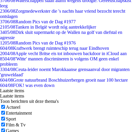
57
06/08
Waterschappen slaan alarm wegens droogte: Gereedschapskist
leeg
23
06/08
Zorgmedewerkster die 's nachts haar vriend bezocht terecht
ontslagen
37
06/08
Random Pics van de Dag #1977
21
05/08
Tanken in België wordt nóg aantrekkelijker
34
05/08
Dirk sluit supermarkt op de Wallen na golf van diefstal en
agressie
12
05/08
Random Pics van de Dag #1976
6
04/08
Kraftwerk brengt ruimteschip terug naar Eindhoven
20
04/08
Apple vecht Britse eis tot inbouwen backdoor in iCloud aan
85
04/08
'Witte' mannen discrimineren is volgens OM geen enkel
probleem
33
04/08
Ceuta-leider noemt Marokkaanse grensaanval door migranten
'gruweldaad'
6
04/08
Grote natuurbrand Boschhuizerbergen groeit naar 100 hectare
6
04/08
FOK! was even down
Laatste items
Laatste items
Toon berichten uit deze thema's
Actueel
Entertainment
Sport
Film & Tv
Games