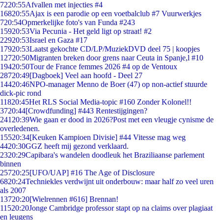
72
20:55
Afvallen met injecties #4
168
20:55
Ajax is een parodie op een voetbalclub #7 Vuurwerkjes
7
20:54
Opmerkelijke foto's van Funda #243
159
20:53
Via Pecunia - Het geld ligt op straat! #2
229
20:53
Israel en Gaza #17
179
20:53
Laatst gekochte CD/LP/MuziekDVD deel 75 | koopjes
127
20:50
Migranten breken door grens naar Ceuta in Spanje,l #10
194
20:50
Tour de France femmes 2026 #4 op de Ventoux
287
20:49
[Dagboek] Veel aan hoofd - Deel 27
144
20:46
NPO-manager Menno de Boer (47) op non-actief stuurde
dick-pic rond
118
20:45
Het RLS Social Media-topic #160 Zonder Kolonel!!
37
20:44
[Crowdfunding] #443 Rentestijgingen?
241
20:39
Wie gaan er dood in 2026?Post met een vleugje cynisme de
overledenen.
155
20:34
[Keuken Kampioen Divisie] #44 Vitesse mag weg
44
20:30
GGZ heeft mij gezond verklaard.
23
20:29
Capibara's wandelen doodleuk het Braziliaanse parlement
binnen
257
20:25
[UFO/UAP] #16 The Age of Disclosure
68
20:24
Techniekles verdwijnt uit onderbouw: maar half zo veel uren
als 2007
137
20:20
[Wielrennen #616] Brennan!
115
20:20
Jonge Cambridge professor stapt op na claims over plagiaat
en leugens