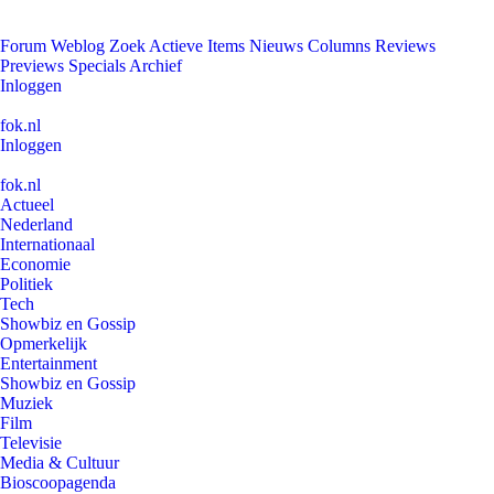
Forum
Weblog
Zoek
Actieve Items
Nieuws
Columns
Reviews
Previews
Specials
Archief
Inloggen
fok.nl
Inloggen
fok.nl
Actueel
Nederland
Internationaal
Economie
Politiek
Tech
Showbiz en Gossip
Opmerkelijk
Entertainment
Showbiz en Gossip
Muziek
Film
Televisie
Media & Cultuur
Bioscoopagenda