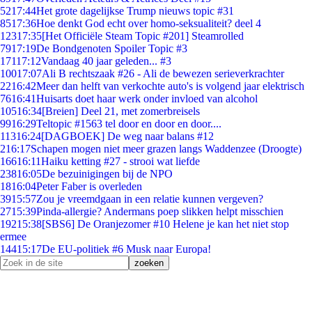
52
17:44
Het grote dagelijkse Trump nieuws topic #31
85
17:36
Hoe denkt God echt over homo-seksualiteit? deel 4
123
17:35
[Het Officiële Steam Topic #201] Steamrolled
79
17:19
De Bondgenoten Spoiler Topic #3
171
17:12
Vandaag 40 jaar geleden... #3
100
17:07
Ali B rechtszaak #26 - Ali de bewezen serieverkrachter
22
16:42
Meer dan helft van verkochte auto's is volgend jaar elektrisch
76
16:41
Huisarts doet haar werk onder invloed van alcohol
105
16:34
[Breien] Deel 21, met zomerbreisels
99
16:29
Teltopic #1563 tel door en door en door....
113
16:24
[DAGBOEK] De weg naar balans #12
2
16:17
Schapen mogen niet meer grazen langs Waddenzee (Droogte)
166
16:11
Haiku ketting #27 - strooi wat liefde
238
16:05
De bezuinigingen bij de NPO
18
16:04
Peter Faber is overleden
39
15:57
Zou je vreemdgaan in een relatie kunnen vergeven?
27
15:39
Pinda-allergie? Andermans poep slikken helpt misschien
192
15:38
[SBS6] De Oranjezomer #10 Helene je kan het niet stop
ermee
144
15:17
De EU-politiek #6 Musk naar Europa!