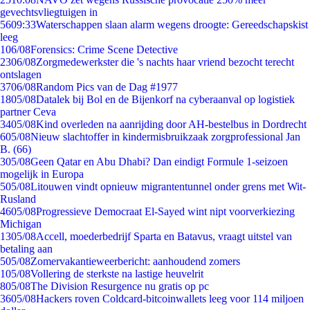
gevechtsvliegtuigen in
56
09:33
Waterschappen slaan alarm wegens droogte: Gereedschapskist
leeg
1
06/08
Forensics: Crime Scene Detective
23
06/08
Zorgmedewerkster die 's nachts haar vriend bezocht terecht
ontslagen
37
06/08
Random Pics van de Dag #1977
18
05/08
Datalek bij Bol en de Bijenkorf na cyberaanval op logistiek
partner Ceva
34
05/08
Kind overleden na aanrijding door AH-bestelbus in Dordrecht
6
05/08
Nieuw slachtoffer in kindermisbruikzaak zorgprofessional Jan
B. (66)
3
05/08
Geen Qatar en Abu Dhabi? Dan eindigt Formule 1-seizoen
mogelijk in Europa
5
05/08
Litouwen vindt opnieuw migrantentunnel onder grens met Wit-
Rusland
46
05/08
Progressieve Democraat El-Sayed wint nipt voorverkiezing
Michigan
13
05/08
Accell, moederbedrijf Sparta en Batavus, vraagt uitstel van
betaling aan
5
05/08
Zomervakantieweerbericht: aanhoudend zomers
1
05/08
Vollering de sterkste na lastige heuvelrit
8
05/08
The Division Resurgence nu gratis op pc
36
05/08
Hackers roven Coldcard-bitcoinwallets leeg voor 114 miljoen