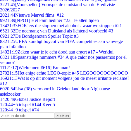
32
21:45
[Voorspellen] Voorspel de eindstand van de Eredivisie
2026/2027
20
21:44
Nieuwe Marvel films. #12
99
21:39
[NPO1] Het Familiediner #23 - te allen tijden
134
21:33
FOK!ers die stoppen met alcohol - waar we stoppen #21
65
21:32
De neergang van Duitsland als lichtend voorbeeld #3
69
21:27
De Bondgenoten Spoiler Topic #3
83
21:25
UEFA kondigt boycot van FIFA-competities aan vanwege
plan Infantino
140
21:19
Zaken waar je je echt dood aan ergert #17 - Werklui
68
21:18
Spaanstalige nummers #34 A que calor nos pasaremos por el
verano?
111
21:17
[Wielrennen #616] Brennan!
270
21:15
Het enige echte LEGO-topic #45 LEGOOOOOOOOOOO
169
21:13
Wat is op dit moment volgens jou de meest irritante reclame?
#12
60
20:54
Lisa (38) vermoord in Griekenland door Afghaanse
asielzoeker
14
20:49
Global Justice Report
1
20:44
+5 telspel #144 Keer 5 =
1
20:44
+9 telspel #74