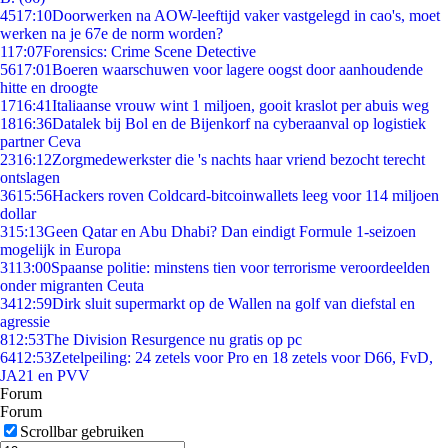
45
17:10
Doorwerken na AOW-leeftijd vaker vastgelegd in cao's, moet
werken na je 67e de norm worden?
1
17:07
Forensics: Crime Scene Detective
56
17:01
Boeren waarschuwen voor lagere oogst door aanhoudende
hitte en droogte
17
16:41
Italiaanse vrouw wint 1 miljoen, gooit kraslot per abuis weg
18
16:36
Datalek bij Bol en de Bijenkorf na cyberaanval op logistiek
partner Ceva
23
16:12
Zorgmedewerkster die 's nachts haar vriend bezocht terecht
ontslagen
36
15:56
Hackers roven Coldcard-bitcoinwallets leeg voor 114 miljoen
dollar
3
15:13
Geen Qatar en Abu Dhabi? Dan eindigt Formule 1-seizoen
mogelijk in Europa
31
13:00
Spaanse politie: minstens tien voor terrorisme veroordeelden
onder migranten Ceuta
34
12:59
Dirk sluit supermarkt op de Wallen na golf van diefstal en
agressie
8
12:53
The Division Resurgence nu gratis op pc
64
12:53
Zetelpeiling: 24 zetels voor Pro en 18 zetels voor D66, FvD,
JA21 en PVV
Forum
Forum
Scrollbar gebruiken