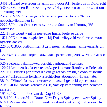
34
01:01
Kind overleden na aanrijding door AH-bestelbus in Dordrecht
53
00:28
Van den Brink zet nog eens 14 gemeenten onder toezicht om
spreidingswet
25
22:56
NAVO zet wegens Russische provocatie 250% meer
gevechtsvliegtuigen in
22
22:50
Iran en Oman eens over route Straat van Hormuz, VS
buitenspel
2
22:17
Le Court wint na nerveuze finale, Pieterse derde
16
21:00
Drone met explosieven bij Duits vliegveld voedt vrees voor
hybride aanval
2
20:58
XBOX platform krijgt zijn eigen "Platinum" achievements dit
jaar
12
20:48
Capibara's lopen Braziliaans parlementsgebouw Mato Grosso
binnen
5
20:30
Zomervakantieweerbericht: aanhoudend zomers
1
20:21
Lemmen boekt eerste profzege in zware Ronde van Polen-rit
22
20:05
Huisarts per direct uit vak gezet om ernstig alcoholmisbruik
15
19:45
Hiroshima herdenkt slachtoffers atoombom, 81 jaar later
38
19:40
Vinted-foto's van vrouwen massaal gedeeld op seksfora
21
19:34
OM: vierde verdachte (18) vast op verdenking van beramen
aanslag
19
19:25
Random Pics van de Dag #1978
8
18:19
In Spider-Man: Brand New Day is Spidey echt weer Spidey
6
18:18
Nieuw slachtoffer in kindermisbruikzaak zorgprofessional Jan
B. (66)