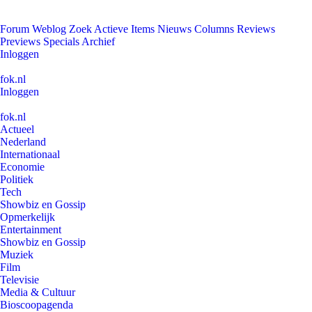
Forum
Weblog
Zoek
Actieve Items
Nieuws
Columns
Reviews
Previews
Specials
Archief
Inloggen
fok.nl
Inloggen
fok.nl
Actueel
Nederland
Internationaal
Economie
Politiek
Tech
Showbiz en Gossip
Opmerkelijk
Entertainment
Showbiz en Gossip
Muziek
Film
Televisie
Media & Cultuur
Bioscoopagenda