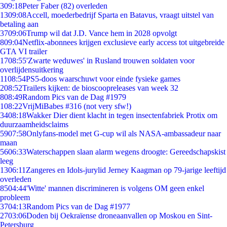
3
09:18
Peter Faber (82) overleden
13
09:08
Accell, moederbedrijf Sparta en Batavus, vraagt uitstel van
betaling aan
37
09:06
Trump wil dat J.D. Vance hem in 2028 opvolgt
8
09:04
Netflix-abonnees krijgen exclusieve early access tot uitgebreide
GTA VI trailer
17
08:55
'Zwarte weduwes' in Rusland trouwen soldaten voor
overlijdensuitkering
11
08:54
PS5-doos waarschuwt voor einde fysieke games
2
08:52
Trailers kijken: de bioscoopreleases van week 32
8
08:49
Random Pics van de Dag #1979
1
08:22
VrijMiBabes #316 (not very sfw!)
34
08:18
Wakker Dier dient klacht in tegen insectenfabriek Protix om
duurzaamheidsclaims
59
07:58
Onlyfans-model met G-cup wil als NASA-ambassadeur naar
maan
56
06:33
Waterschappen slaan alarm wegens droogte: Gereedschapskist
leeg
13
06:11
Zangeres en Idols-jurylid Jerney Kaagman op 79-jarige leeftijd
overleden
85
04:44
'Witte' mannen discrimineren is volgens OM geen enkel
probleem
37
04:13
Random Pics van de Dag #1977
27
03:06
Doden bij Oekraïense droneaanvallen op Moskou en Sint-
Petersburg