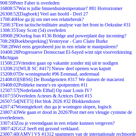
9
08:59
Peter Faber is overleden
168
08:57
Wat is jullie binnenhuistemperatuur? #81 Horrorzomer
263
08:52
[Dagboek] Veel aan hoofd - Deel 27
17
08:40
Hoe ga jij om met een relatiebreuk?
72
08:37
Een tactische/militaire analyse van het front in Oekraïne #31
13
08:35
Tony Scott (54) overleden
189
08:29
Oorlog Iran #136 Bridge and powerplant day incoming?
7
08:29
[Boekbespreking] Yesteryear - Caro Claire Burke
7
08:28
Wel eens geprobeerd jou in een relatie te manipuleren?
104
08:28
Progressieve Democraat El-Sayed wint nipt voorverkiezing
Michigan
115
08:23
Vrienden gaan op vakantie zonder mij uit te nodigen
132
08:21
[WLR SC #417] Nieuw deel openen was kaputt
152
08:07
De woningmarkt #96 Eenmaal, andermaal
214
08:03
[SBS6] De Bondgenoten #317 We dansen de macaroni
194
08:02
Politieke meme's en spotprenten #11
125
07:57
[Nederlands Elftal] Op naar Louis IV?
61
07:55
Overleden Acteurs & Actrices Deel #15
265
07:54
[NET5] Het blok 2026 #32 Blokkendozen
42
07:47
Woningtekort: dus ga je woningen slopen, logisch
238
07:43
Wie gaan er dood in 2026?Post met een vleugje cynisme de
overledenen.
33
07:43
Zou je vreemdgaan in een relatie kunnen vergeven?
38
07:42
GGZ heeft mij gezond verklaard.
230
07:40
[AMV] VS #1312 spammers van de internationale rechtsorde