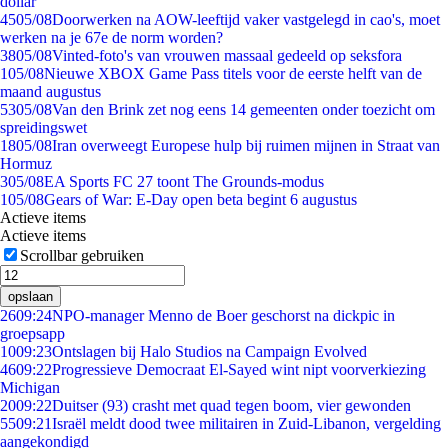
dollar
45
05/08
Doorwerken na AOW-leeftijd vaker vastgelegd in cao's, moet
werken na je 67e de norm worden?
38
05/08
Vinted-foto's van vrouwen massaal gedeeld op seksfora
1
05/08
Nieuwe XBOX Game Pass titels voor de eerste helft van de
maand augustus
53
05/08
Van den Brink zet nog eens 14 gemeenten onder toezicht om
spreidingswet
18
05/08
Iran overweegt Europese hulp bij ruimen mijnen in Straat van
Hormuz
3
05/08
EA Sports FC 27 toont The Grounds-modus
1
05/08
Gears of War: E-Day open beta begint 6 augustus
Actieve items
Actieve items
Scrollbar gebruiken
opslaan
26
09:24
NPO-manager Menno de Boer geschorst na dickpic in
groepsapp
10
09:23
Ontslagen bij Halo Studios na Campaign Evolved
46
09:22
Progressieve Democraat El-Sayed wint nipt voorverkiezing
Michigan
20
09:22
Duitser (93) crasht met quad tegen boom, vier gewonden
55
09:21
Israël meldt dood twee militairen in Zuid-Libanon, vergelding
aangekondigd