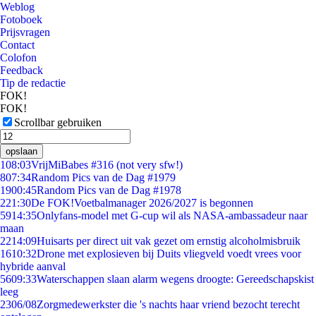
Weblog
Fotoboek
Prijsvragen
Contact
Colofon
Feedback
Tip de redactie
FOK!
FOK!
Scrollbar gebruiken
opslaan
1
08:03
VrijMiBabes #316 (not very sfw!)
8
07:34
Random Pics van de Dag #1979
19
00:45
Random Pics van de Dag #1978
2
21:30
De FOK!Voetbalmanager 2026/2027 is begonnen
59
14:35
Onlyfans-model met G-cup wil als NASA-ambassadeur naar
maan
22
14:09
Huisarts per direct uit vak gezet om ernstig alcoholmisbruik
16
10:32
Drone met explosieven bij Duits vliegveld voedt vrees voor
hybride aanval
56
09:33
Waterschappen slaan alarm wegens droogte: Gereedschapskist
leeg
23
06/08
Zorgmedewerkster die 's nachts haar vriend bezocht terecht