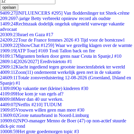
opslaan
94
09:27
[INFLUENCERS #295] Van flodderslinger tot Shrek-crème
2
09:26
97-jarige Betty verbreekt opnieuw record als oudste
14
09:24
Rechtszaak dodelijk ongeluk uitgesteld vanwege vakantie
advocaat
203
09:23
Israel en Gaza #17
242
09:22
Tour de France femmes 2026 #3 Tijd voor de borstcrawl
120
09:22
[ShowChat #1259] Waar we gezellig klagen over de warmte
19
09:19
[ATP Tour] #169 Tosti Tallon back on fire
91
09:17
Migranten breken door grens naar Ceuta in Spanje,l #10
28
09:14
[2026/2027] Eredivisietoto #1
29
09:12
Klacht ingediend tegen grootste insectenfabriek ter wereld
40
09:11
Zoon(11) onderneemt werkelijk geen reet in de vakantie
246
09:11
Totale zonsverduistering 12-08-2026 (Groenland, IJsland en
Spanje) #1
13
09:09
Op vakantie met (kleine) kinderen #30
41
09:09
Hoe kom je van egels af?
80
09:08
Meer dan 40 uur werken.
44
09:07
[Netflix #210] TUDUM
19
09:05
Vrouwen willen geen man meer #30
136
09:02
Grote natuurbrand in Noord-Limburg
109
09:02
NPO-manager Menno de Boer (47) op non-actief stuurde
dick-pic rond
100
08:59
Het grote goedemorgen topic #3