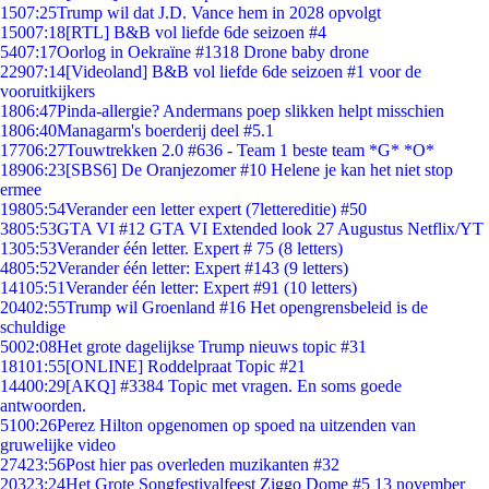
15
07:25
Trump wil dat J.D. Vance hem in 2028 opvolgt
150
07:18
[RTL] B&B vol liefde 6de seizoen #4
54
07:17
Oorlog in Oekraïne #1318 Drone baby drone
229
07:14
[Videoland] B&B vol liefde 6de seizoen #1 voor de
vooruitkijkers
18
06:47
Pinda-allergie? Andermans poep slikken helpt misschien
18
06:40
Managarm's boerderij deel #5.1
177
06:27
Touwtrekken 2.0 #636 - Team 1 beste team *G* *O*
189
06:23
[SBS6] De Oranjezomer #10 Helene je kan het niet stop
ermee
198
05:54
Verander een letter expert (7lettereditie) #50
38
05:53
GTA VI #12 GTA VI Extended look 27 Augustus Netflix/YT
13
05:53
Verander één letter. Expert # 75 (8 letters)
48
05:52
Verander één letter: Expert #143 (9 letters)
141
05:51
Verander één letter: Expert #91 (10 letters)
204
02:55
Trump wil Groenland #16 Het opengrensbeleid is de
schuldige
50
02:08
Het grote dagelijkse Trump nieuws topic #31
181
01:55
[ONLINE] Roddelpraat Topic #21
144
00:29
[AKQ] #3384 Topic met vragen. En soms goede
antwoorden.
51
00:26
Perez Hilton opgenomen op spoed na uitzenden van
gruwelijke video
274
23:56
Post hier pas overleden muzikanten #32
203
23:24
Het Grote Songfestivalfeest Ziggo Dome #5 13 november