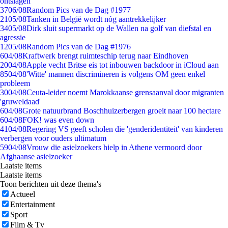
ontslagen
37
06/08
Random Pics van de Dag #1977
21
05/08
Tanken in België wordt nóg aantrekkelijker
34
05/08
Dirk sluit supermarkt op de Wallen na golf van diefstal en
agressie
12
05/08
Random Pics van de Dag #1976
6
04/08
Kraftwerk brengt ruimteschip terug naar Eindhoven
20
04/08
Apple vecht Britse eis tot inbouwen backdoor in iCloud aan
85
04/08
'Witte' mannen discrimineren is volgens OM geen enkel
probleem
30
04/08
Ceuta-leider noemt Marokkaanse grensaanval door migranten
'gruweldaad'
6
04/08
Grote natuurbrand Boschhuizerbergen groeit naar 100 hectare
6
04/08
FOK! was even down
41
04/08
Regering VS geeft scholen die 'genderidentiteit' van kinderen
verbergen voor ouders ultimatum
59
04/08
Vrouw die asielzoekers hielp in Athene vermoord door
Afghaanse asielzoeker
Laatste items
Laatste items
Toon berichten uit deze thema's
Actueel
Entertainment
Sport
Film & Tv