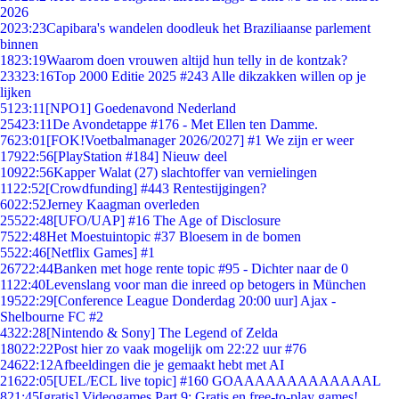
2026
20
23:23
Capibara's wandelen doodleuk het Braziliaanse parlement
binnen
18
23:19
Waarom doen vrouwen altijd hun telly in de kontzak?
233
23:16
Top 2000 Editie 2025 #243 Alle dikzakken willen op je
lijken
51
23:11
[NPO1] Goedenavond Nederland
254
23:11
De Avondetappe #176 - Met Ellen ten Damme.
76
23:01
[FOK!Voetbalmanager 2026/2027] #1 We zijn er weer
179
22:56
[PlayStation #184] Nieuw deel
109
22:56
Kapper Walat (27) slachtoffer van vernielingen
11
22:52
[Crowdfunding] #443 Rentestijgingen?
60
22:52
Jerney Kaagman overleden
255
22:48
[UFO/UAP] #16 The Age of Disclosure
75
22:48
Het Moestuintopic #37 Bloesem in de bomen
55
22:46
[Netflix Games] #1
267
22:44
Banken met hoge rente topic #95 - Dichter naar de 0
11
22:40
Levenslang voor man die inreed op betogers in München
195
22:29
[Conference League Donderdag 20:00 uur] Ajax -
Shelbourne FC #2
43
22:28
[Nintendo & Sony] The Legend of Zelda
180
22:22
Post hier zo vaak mogelijk om 22:22 uur #76
246
22:12
Afbeeldingen die je gemaakt hebt met AI
216
22:05
[UEL/ECL live topic] #160 GOAAAAAAAAAAAAAL
8
21:45
[gratis] Videogames Part 9: Gratis en free-to-play games!