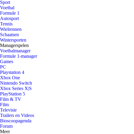
Sport
Voetbal
Formule 1
Autosport
Tennis
Wielrennen
Schaatsen
Wintersporten
Managerspelen
Voetbalmanager
Formule 1-manager
Games
PC
Playstation 4
Xbox One
Nintendo Switch
Xbox Series X|S
PlayStation 5
Film & TV
Film
Televisie
Trailers en Videos
Bioscoopagenda
Forum
Meer