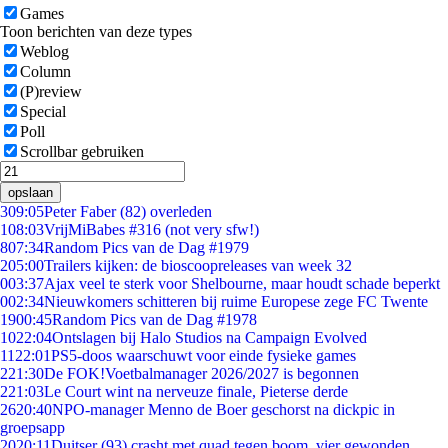
Games
Toon berichten van deze types
Weblog
Column
(P)review
Special
Poll
Scrollbar gebruiken
opslaan
3
09:05
Peter Faber (82) overleden
1
08:03
VrijMiBabes #316 (not very sfw!)
8
07:34
Random Pics van de Dag #1979
2
05:00
Trailers kijken: de bioscoopreleases van week 32
0
03:37
Ajax veel te sterk voor Shelbourne, maar houdt schade beperkt
0
02:34
Nieuwkomers schitteren bij ruime Europese zege FC Twente
19
00:45
Random Pics van de Dag #1978
10
22:04
Ontslagen bij Halo Studios na Campaign Evolved
11
22:01
PS5-doos waarschuwt voor einde fysieke games
2
21:30
De FOK!Voetbalmanager 2026/2027 is begonnen
2
21:03
Le Court wint na nerveuze finale, Pieterse derde
26
20:40
NPO-manager Menno de Boer geschorst na dickpic in
groepsapp
20
20:11
Duitser (93) crasht met quad tegen boom, vier gewonden