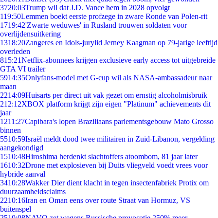
37
20:03
Trump wil dat J.D. Vance hem in 2028 opvolgt
1
19:50
Lemmen boekt eerste profzege in zware Ronde van Polen-rit
17
19:42
'Zwarte weduwes' in Rusland trouwen soldaten voor
overlijdensuitkering
13
18:20
Zangeres en Idols-jurylid Jerney Kaagman op 79-jarige leeftijd
overleden
8
15:21
Netflix-abonnees krijgen exclusieve early access tot uitgebreide
GTA VI trailer
59
14:35
Onlyfans-model met G-cup wil als NASA-ambassadeur naar
maan
22
14:09
Huisarts per direct uit vak gezet om ernstig alcoholmisbruik
2
12:12
XBOX platform krijgt zijn eigen "Platinum" achievements dit
jaar
12
11:27
Capibara's lopen Braziliaans parlementsgebouw Mato Grosso
binnen
55
10:59
Israël meldt dood twee militairen in Zuid-Libanon, vergelding
aangekondigd
15
10:48
Hiroshima herdenkt slachtoffers atoombom, 81 jaar later
16
10:32
Drone met explosieven bij Duits vliegveld voedt vrees voor
hybride aanval
34
10:28
Wakker Dier dient klacht in tegen insectenfabriek Protix om
duurzaamheidsclaims
22
10:16
Iran en Oman eens over route Straat van Hormuz, VS
buitenspel
25
10:08
NAVO zet wegens Russische provocatie 250% meer