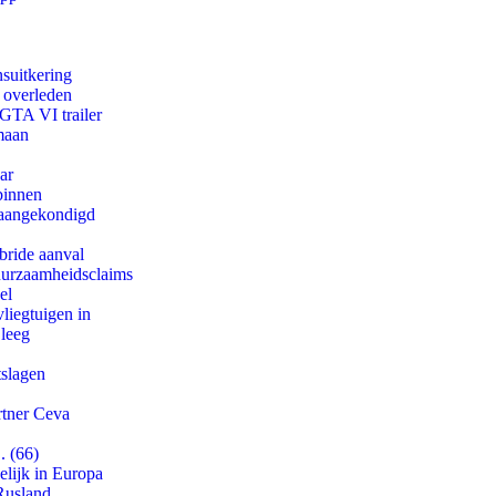
suitkering
d overleden
 GTA VI trailer
maan
ar
binnen
g aangekondigd
bride aanval
duurzaamheidsclaims
el
iegtuigen in
 leeg
tslagen
rtner Ceva
. (66)
lijk in Europa
Rusland