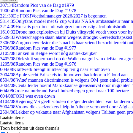
3
07:34
Random Pics van de Dag #1979
19
00:45
Random Pics van de Dag #1978
2
21:30
De FOK!Voetbalmanager 2026/2027 is begonnen
58
14:35
Onlyfans-model met G-cup wil als NASA-ambassadeur naar 
22
14:09
Huisarts per direct uit vak gezet om ernstig alcoholmisbruik
16
10:32
Drone met explosieven bij Duits vliegveld voedt vrees voor hy
56
09:33
Waterschappen slaan alarm wegens droogte: Gereedschapskist
23
06/08
Zorgmedewerkster die 's nachts haar vriend bezocht terecht on
37
06/08
Random Pics van de Dag #1977
21
05/08
Tanken in België wordt nóg aantrekkelijker
34
05/08
Dirk sluit supermarkt op de Wallen na golf van diefstal en agre
12
05/08
Random Pics van de Dag #1976
6
04/08
Kraftwerk brengt ruimteschip terug naar Eindhoven
20
04/08
Apple vecht Britse eis tot inbouwen backdoor in iCloud aan
85
04/08
'Witte' mannen discrimineren is volgens OM geen enkel probl
30
04/08
Ceuta-leider noemt Marokkaanse grensaanval door migranten 
6
04/08
Grote natuurbrand Boschhuizerbergen groeit naar 100 hectare
6
04/08
FOK! was even down
41
04/08
Regering VS geeft scholen die 'genderidentiteit' van kinderen
59
04/08
Vrouw die asielzoekers hielp in Athene vermoord door Afghaa
25
04/08
Lekker op vakantie naar Afghanistan volgens Taliban geen pr
Laatste items
Laatste items
Toon berichten uit deze thema's