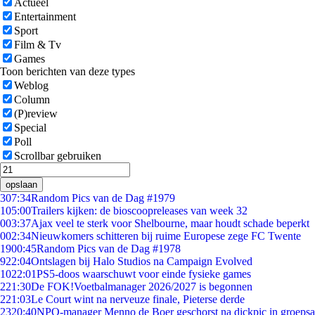
Actueel
Entertainment
Sport
Film & Tv
Games
Toon berichten van deze types
Weblog
Column
(P)review
Special
Poll
Scrollbar gebruiken
opslaan
3
07:34
Random Pics van de Dag #1979
1
05:00
Trailers kijken: de bioscoopreleases van week 32
0
03:37
Ajax veel te sterk voor Shelbourne, maar houdt schade beperkt
0
02:34
Nieuwkomers schitteren bij ruime Europese zege FC Twente
19
00:45
Random Pics van de Dag #1978
9
22:04
Ontslagen bij Halo Studios na Campaign Evolved
10
22:01
PS5-doos waarschuwt voor einde fysieke games
2
21:30
De FOK!Voetbalmanager 2026/2027 is begonnen
2
21:03
Le Court wint na nerveuze finale, Pieterse derde
23
20:40
NPO-manager Menno de Boer geschorst na dickpic in groeps