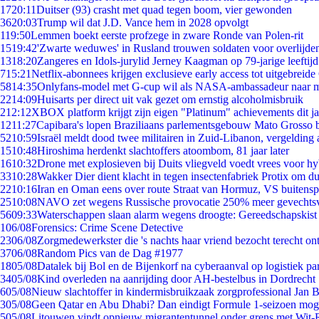
17
20:11
Duitser (93) crasht met quad tegen boom, vier gewonden
36
20:03
Trump wil dat J.D. Vance hem in 2028 opvolgt
1
19:50
Lemmen boekt eerste profzege in zware Ronde van Polen-rit
15
19:42
'Zwarte weduwes' in Rusland trouwen soldaten voor overlijden
13
18:20
Zangeres en Idols-jurylid Jerney Kaagman op 79-jarige leeftij
7
15:21
Netflix-abonnees krijgen exclusieve early access tot uitgebreide
58
14:35
Onlyfans-model met G-cup wil als NASA-ambassadeur naar 
22
14:09
Huisarts per direct uit vak gezet om ernstig alcoholmisbruik
2
12:12
XBOX platform krijgt zijn eigen "Platinum" achievements dit ja
12
11:27
Capibara's lopen Braziliaans parlementsgebouw Mato Grosso 
52
10:59
Israël meldt dood twee militairen in Zuid-Libanon, vergeldin
15
10:48
Hiroshima herdenkt slachtoffers atoombom, 81 jaar later
16
10:32
Drone met explosieven bij Duits vliegveld voedt vrees voor hy
33
10:28
Wakker Dier dient klacht in tegen insectenfabriek Protix om 
22
10:16
Iran en Oman eens over route Straat van Hormuz, VS buitensp
25
10:08
NAVO zet wegens Russische provocatie 250% meer gevechtsvl
56
09:33
Waterschappen slaan alarm wegens droogte: Gereedschapskist
1
06/08
Forensics: Crime Scene Detective
23
06/08
Zorgmedewerkster die 's nachts haar vriend bezocht terecht on
37
06/08
Random Pics van de Dag #1977
18
05/08
Datalek bij Bol en de Bijenkorf na cyberaanval op logistiek pa
34
05/08
Kind overleden na aanrijding door AH-bestelbus in Dordrecht
6
05/08
Nieuw slachtoffer in kindermisbruikzaak zorgprofessional Jan B
3
05/08
Geen Qatar en Abu Dhabi? Dan eindigt Formule 1-seizoen moge
5
05/08
Litouwen vindt opnieuw migrantentunnel onder grens met Wit-