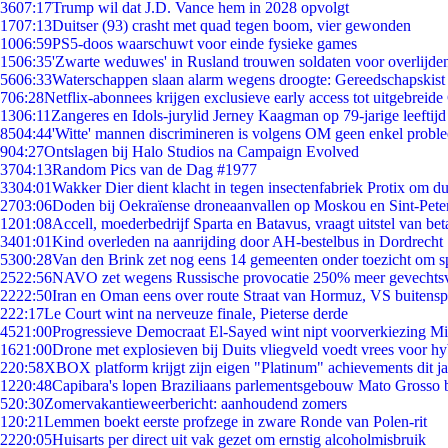
36
07:17
Trump wil dat J.D. Vance hem in 2028 opvolgt
17
07:13
Duitser (93) crasht met quad tegen boom, vier gewonden
10
06:59
PS5-doos waarschuwt voor einde fysieke games
15
06:35
'Zwarte weduwes' in Rusland trouwen soldaten voor overlijden
56
06:33
Waterschappen slaan alarm wegens droogte: Gereedschapskist
7
06:28
Netflix-abonnees krijgen exclusieve early access tot uitgebreide
13
06:11
Zangeres en Idols-jurylid Jerney Kaagman op 79-jarige leeftijd
85
04:44
'Witte' mannen discrimineren is volgens OM geen enkel probl
9
04:27
Ontslagen bij Halo Studios na Campaign Evolved
37
04:13
Random Pics van de Dag #1977
33
04:01
Wakker Dier dient klacht in tegen insectenfabriek Protix om 
27
03:06
Doden bij Oekraïense droneaanvallen op Moskou en Sint-Pete
12
01:08
Accell, moederbedrijf Sparta en Batavus, vraagt uitstel van bet
34
01:01
Kind overleden na aanrijding door AH-bestelbus in Dordrecht
53
00:28
Van den Brink zet nog eens 14 gemeenten onder toezicht om s
25
22:56
NAVO zet wegens Russische provocatie 250% meer gevechtsvl
22
22:50
Iran en Oman eens over route Straat van Hormuz, VS buitensp
2
22:17
Le Court wint na nerveuze finale, Pieterse derde
45
21:00
Progressieve Democraat El-Sayed wint nipt voorverkiezing M
16
21:00
Drone met explosieven bij Duits vliegveld voedt vrees voor hy
2
20:58
XBOX platform krijgt zijn eigen "Platinum" achievements dit ja
12
20:48
Capibara's lopen Braziliaans parlementsgebouw Mato Grosso 
5
20:30
Zomervakantieweerbericht: aanhoudend zomers
1
20:21
Lemmen boekt eerste profzege in zware Ronde van Polen-rit
22
20:05
Huisarts per direct uit vak gezet om ernstig alcoholmisbruik