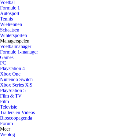
Voetbal
Formule 1
Autosport
Tennis
Wielrennen
Schaatsen
Wintersporten
Managerspelen
Voetbalmanager
Formule 1-manager
Games
PC
Playstation 4
Xbox One
Nintendo Switch
Xbox Series X|S
PlayStation 5
Film & TV
Film
Televisie
Trailers en Videos
Bioscoopagenda
Forum
Meer
Weblog