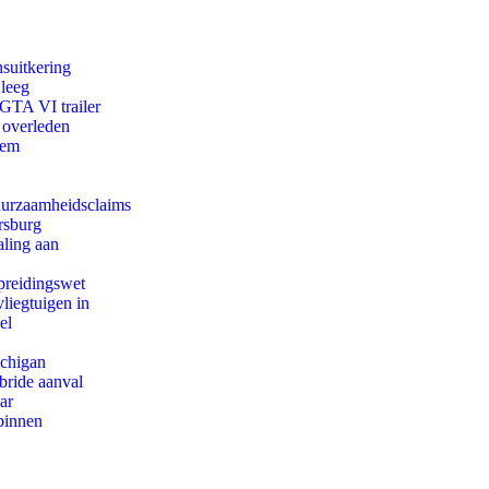
suitkering
 leeg
 GTA VI trailer
 overleden
eem
duurzaamheidsclaims
rsburg
aling aan
preidingswet
iegtuigen in
el
ichigan
bride aanval
ar
binnen