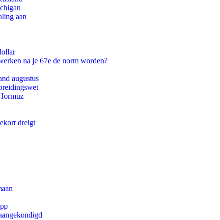
ichigan
aling aan
ollar
 werken na je 67e de norm worden?
and augustus
preidingswet
n Hormuz
ekort dreigt
maan
app
g aangekondigd