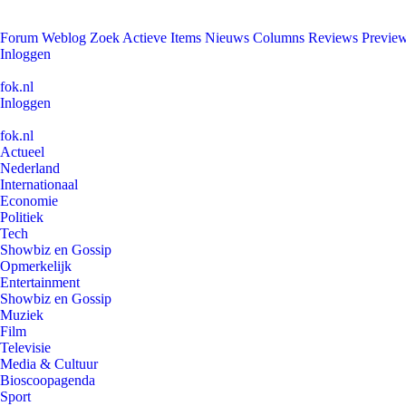
Forum
Weblog
Zoek
Actieve Items
Nieuws
Columns
Reviews
Previe
Inloggen
fok.nl
Inloggen
fok.nl
Actueel
Nederland
Internationaal
Economie
Politiek
Tech
Showbiz en Gossip
Opmerkelijk
Entertainment
Showbiz en Gossip
Muziek
Film
Televisie
Media & Cultuur
Bioscoopagenda
Sport