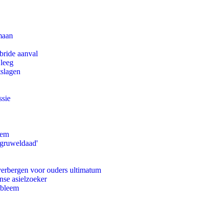
maan
bride aanval
 leeg
tslagen
ssie
eem
'gruweldaad'
 verbergen voor ouders ultimatum
nse asielzoeker
obleem