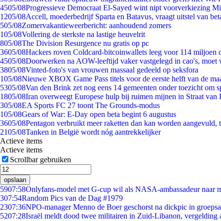
45
05/08
Progressieve Democraat El-Sayed wint nipt voorverkiezing M
12
05/08
Accell, moederbedrijf Sparta en Batavus, vraagt uitstel van bet
5
05/08
Zomervakantieweerbericht: aanhoudend zomers
1
05/08
Vollering de sterkste na lastige heuvelrit
8
05/08
The Division Resurgence nu gratis op pc
36
05/08
Hackers roven Coldcard-bitcoinwallets leeg voor 114 miljoen d
45
05/08
Doorwerken na AOW-leeftijd vaker vastgelegd in cao's, moet
38
05/08
Vinted-foto's van vrouwen massaal gedeeld op seksfora
1
05/08
Nieuwe XBOX Game Pass titels voor de eerste helft van de ma
53
05/08
Van den Brink zet nog eens 14 gemeenten onder toezicht om s
18
05/08
Iran overweegt Europese hulp bij ruimen mijnen in Straat va
3
05/08
EA Sports FC 27 toont The Grounds-modus
1
05/08
Gears of War: E-Day open beta begint 6 augustus
36
05/08
Pentagon verbruikt meer raketten dan kan worden aangevuld, t
21
05/08
Tanken in België wordt nóg aantrekkelijker
Actieve items
Actieve items
Scrollbar gebruiken
opslaan
59
07:58
Onlyfans-model met G-cup wil als NASA-ambassadeur naar 
3
07:54
Random Pics van de Dag #1979
23
07:36
NPO-manager Menno de Boer geschorst na dickpic in groeps
52
07:28
Israël meldt dood twee militairen in Zuid-Libanon, vergeldin