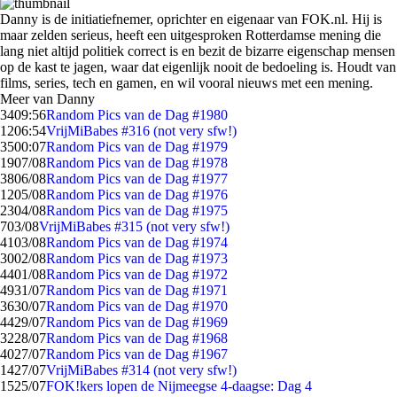
Danny is de initiatiefnemer, oprichter en eigenaar van FOK.nl. Hij is
maar zelden serieus, heeft een uitgesproken Rotterdamse mening die
lang niet altijd politiek correct is en bezit de bizarre eigenschap mensen
op de kast te jagen, waar dat eigenlijk nooit de bedoeling is. Houdt van
films, series, tech en gamen, en wil vooral nieuws met een mening.
Meer van Danny
34
09:56
Random Pics van de Dag #1980
12
06:54
VrijMiBabes #316 (not very sfw!)
35
00:07
Random Pics van de Dag #1979
19
07/08
Random Pics van de Dag #1978
38
06/08
Random Pics van de Dag #1977
12
05/08
Random Pics van de Dag #1976
23
04/08
Random Pics van de Dag #1975
7
03/08
VrijMiBabes #315 (not very sfw!)
41
03/08
Random Pics van de Dag #1974
30
02/08
Random Pics van de Dag #1973
44
01/08
Random Pics van de Dag #1972
49
31/07
Random Pics van de Dag #1971
36
30/07
Random Pics van de Dag #1970
44
29/07
Random Pics van de Dag #1969
32
28/07
Random Pics van de Dag #1968
40
27/07
Random Pics van de Dag #1967
14
27/07
VrijMiBabes #314 (not very sfw!)
15
25/07
FOK!kers lopen de Nijmeegse 4-daagse: Dag 4