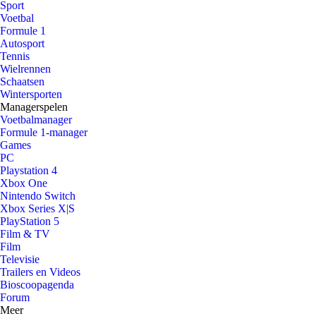
Sport
Voetbal
Formule 1
Autosport
Tennis
Wielrennen
Schaatsen
Wintersporten
Managerspelen
Voetbalmanager
Formule 1-manager
Games
PC
Playstation 4
Xbox One
Nintendo Switch
Xbox Series X|S
PlayStation 5
Film & TV
Film
Televisie
Trailers en Videos
Bioscoopagenda
Forum
Meer