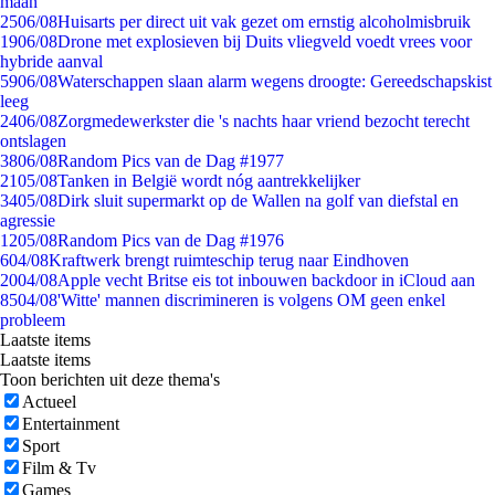
maan
25
06/08
Huisarts per direct uit vak gezet om ernstig alcoholmisbruik
19
06/08
Drone met explosieven bij Duits vliegveld voedt vrees voor
hybride aanval
59
06/08
Waterschappen slaan alarm wegens droogte: Gereedschapskist
leeg
24
06/08
Zorgmedewerkster die 's nachts haar vriend bezocht terecht
ontslagen
38
06/08
Random Pics van de Dag #1977
21
05/08
Tanken in België wordt nóg aantrekkelijker
34
05/08
Dirk sluit supermarkt op de Wallen na golf van diefstal en
agressie
12
05/08
Random Pics van de Dag #1976
6
04/08
Kraftwerk brengt ruimteschip terug naar Eindhoven
20
04/08
Apple vecht Britse eis tot inbouwen backdoor in iCloud aan
85
04/08
'Witte' mannen discrimineren is volgens OM geen enkel
probleem
Laatste items
Laatste items
Toon berichten uit deze thema's
Actueel
Entertainment
Sport
Film & Tv
Games