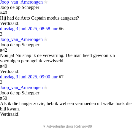
Joop_van_Amerongen
Joop de op Schepper
#40
Hij had de Auto Captain modus aangezet?
Verdraaid!
dinsdag 3 juni 2025, 08:58 uur
#6
3
Joop_van_Amerongen
Joop de op Schepper
#42
Nou ja! Nu snap ik de verwarring. Die man heeft gewoon z'n
voertuigen perongeluk verwisseld.
#40
Verdraaid!
dinsdag 3 juni 2025, 09:00 uur
#7
3
Joop_van_Amerongen
Joop de op Schepper
#50
Als ik die hanger zo zie, heb ik wel een vermoeden uit welke hoek die
bijl kwam.
Verdraaid!
▼ Advertentie door Refinery89