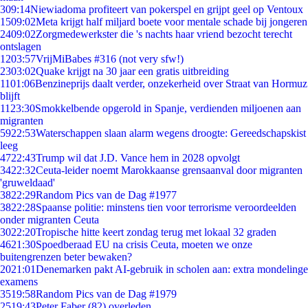
3
09:14
Niewiadoma profiteert van pokerspel en grijpt geel op Ventoux
15
09:02
Meta krijgt half miljard boete voor mentale schade bij jongeren
24
09:02
Zorgmedewerkster die 's nachts haar vriend bezocht terecht
ontslagen
12
03:57
VrijMiBabes #316 (not very sfw!)
23
03:02
Quake krijgt na 30 jaar een gratis uitbreiding
11
01:06
Benzineprijs daalt verder, onzekerheid over Straat van Hormuz
blijft
11
23:30
Smokkelbende opgerold in Spanje, verdienden miljoenen aan
migranten
59
22:53
Waterschappen slaan alarm wegens droogte: Gereedschapskist
leeg
47
22:43
Trump wil dat J.D. Vance hem in 2028 opvolgt
34
22:32
Ceuta-leider noemt Marokkaanse grensaanval door migranten
'gruweldaad'
38
22:29
Random Pics van de Dag #1977
38
22:28
Spaanse politie: minstens tien voor terrorisme veroordeelden
onder migranten Ceuta
30
22:20
Tropische hitte keert zondag terug met lokaal 32 graden
46
21:30
Spoedberaad EU na crisis Ceuta, moeten we onze
buitengrenzen beter bewaken?
20
21:01
Denemarken pakt AI-gebruik in scholen aan: extra mondelinge
examens
35
19:58
Random Pics van de Dag #1979
25
19:43
Peter Faber (82) overleden