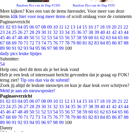
Random Pics van de Dag #1305
Random Pics van de Dag #105
Meer kijken? Kies een van de items hieronder, Voor meer van deze
items
klik hier voor nog meer items
of scroll omlaag voor de comments
Paginaoverzicht
01
02
03
04
05
06
07
08
09
10
11
12
13
14
15
16
17
18
19
20
21
22
23
24
25
26
27
28
29
30
31
32
33
34
35
36
37
38
39
40
41
42
43
44
45
46
47
48
49
50
51
52
53
54
55
56
57
58
59
60
61
62
63
64
65
66
67
68
69
70
71
72
73
74
75
76
77
78
79
80
81
82
83
84
85
86
87
88
89
90
91
92
93
94
95
96
97
98
99
100
daily pics
leuke lijstjes
Submitter:
54
Help ons; deel dit item als je het leuk vond
Heb je een leuk of interessant bericht gevonden dat je graag op FOK!
terug ziet?
Tip ons dan via de submit!
Zoek jij altijd de leukste nieuwtjes en kun je daar leuk over schrijven?
Meld je aan als nieuwsposter!
Paginaoverzicht
01
02
03
04
05
06
07
08
09
10
11
12
13
14
15
16
17
18
19
20
21
22
23
24
25
26
27
28
29
30
31
32
33
34
35
36
37
38
39
40
41
42
43
44
45
46
47
48
49
50
51
52
53
54
55
56
57
58
59
60
61
62
63
64
65
66
67
68
69
70
71
72
73
74
75
76
77
78
79
80
81
82
83
84
85
86
87
88
89
90
91
92
93
94
95
96
97
98
99
100
Danny