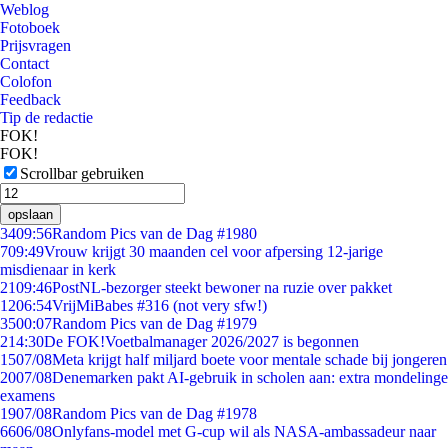
Weblog
Fotoboek
Prijsvragen
Contact
Colofon
Feedback
Tip de redactie
FOK!
FOK!
Scrollbar gebruiken
opslaan
34
09:56
Random Pics van de Dag #1980
7
09:49
Vrouw krijgt 30 maanden cel voor afpersing 12-jarige
misdienaar in kerk
21
09:46
PostNL-bezorger steekt bewoner na ruzie over pakket
12
06:54
VrijMiBabes #316 (not very sfw!)
35
00:07
Random Pics van de Dag #1979
2
14:30
De FOK!Voetbalmanager 2026/2027 is begonnen
15
07/08
Meta krijgt half miljard boete voor mentale schade bij jongeren
20
07/08
Denemarken pakt AI-gebruik in scholen aan: extra mondelinge
examens
19
07/08
Random Pics van de Dag #1978
66
06/08
Onlyfans-model met G-cup wil als NASA-ambassadeur naar