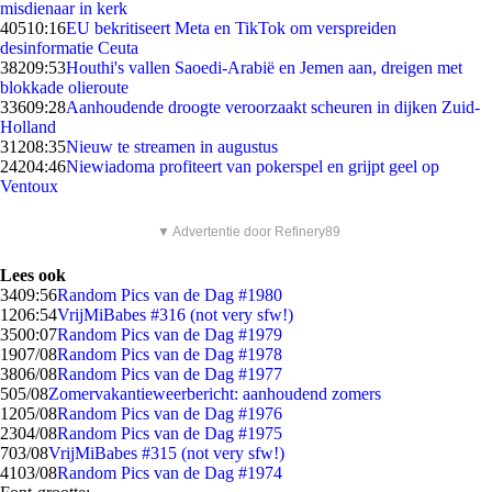
misdienaar in kerk
405
10:16
EU bekritiseert Meta en TikTok om verspreiden
desinformatie Ceuta
382
09:53
Houthi's vallen Saoedi-Arabië en Jemen aan, dreigen met
blokkade olieroute
336
09:28
Aanhoudende droogte veroorzaakt scheuren in dijken Zuid-
Holland
312
08:35
Nieuw te streamen in augustus
242
04:46
Niewiadoma profiteert van pokerspel en grijpt geel op
Ventoux
▼ Advertentie door Refinery89
Lees ook
34
09:56
Random Pics van de Dag #1980
12
06:54
VrijMiBabes #316 (not very sfw!)
35
00:07
Random Pics van de Dag #1979
19
07/08
Random Pics van de Dag #1978
38
06/08
Random Pics van de Dag #1977
5
05/08
Zomervakantieweerbericht: aanhoudend zomers
12
05/08
Random Pics van de Dag #1976
23
04/08
Random Pics van de Dag #1975
7
03/08
VrijMiBabes #315 (not very sfw!)
41
03/08
Random Pics van de Dag #1974