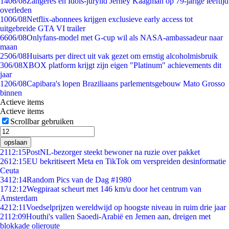
14
06/08
Zangeres en Idols-jurylid Jerney Kaagman op 79-jarige leeftijd
overleden
10
06/08
Netflix-abonnees krijgen exclusieve early access tot
uitgebreide GTA VI trailer
66
06/08
Onlyfans-model met G-cup wil als NASA-ambassadeur naar
maan
25
06/08
Huisarts per direct uit vak gezet om ernstig alcoholmisbruik
3
06/08
XBOX platform krijgt zijn eigen "Platinum" achievements dit
jaar
12
06/08
Capibara's lopen Braziliaans parlementsgebouw Mato Grosso
binnen
Actieve items
Actieve items
Scrollbar gebruiken
opslaan
21
12:15
PostNL-bezorger steekt bewoner na ruzie over pakket
26
12:15
EU bekritiseert Meta en TikTok om verspreiden desinformatie
Ceuta
34
12:14
Random Pics van de Dag #1980
17
12:12
Wegpiraat scheurt met 146 km/u door het centrum van
Amsterdam
42
12:11
Voedselprijzen wereldwijd op hoogste niveau in ruim drie jaar
21
12:09
Houthi's vallen Saoedi-Arabië en Jemen aan, dreigen met
blokkade olieroute