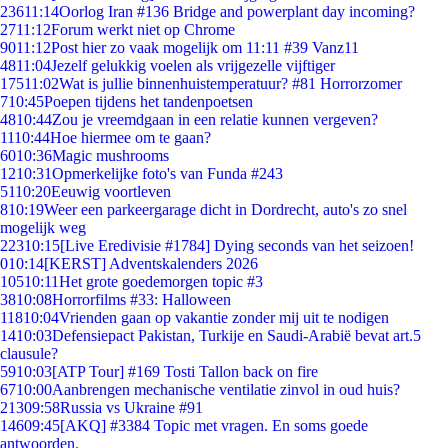
236
11:14
Oorlog Iran #136 Bridge and powerplant day incoming?
27
11:12
Forum werkt niet op Chrome
90
11:12
Post hier zo vaak mogelijk om 11:11 #39 Vanz11
48
11:04
Jezelf gelukkig voelen als vrijgezelle vijftiger
175
11:02
Wat is jullie binnenhuistemperatuur? #81 Horrorzomer
7
10:45
Poepen tijdens het tandenpoetsen
48
10:44
Zou je vreemdgaan in een relatie kunnen vergeven?
11
10:44
Hoe hiermee om te gaan?
60
10:36
Magic mushrooms
12
10:31
Opmerkelijke foto's van Funda #243
51
10:20
Eeuwig voortleven
8
10:19
Weer een parkeergarage dicht in Dordrecht, auto's zo snel
mogelijk weg
223
10:15
[Live Eredivisie #1784] Dying seconds van het seizoen!
0
10:14
[KERST] Adventskalenders 2026
105
10:11
Het grote goedemorgen topic #3
38
10:08
Horrorfilms #33: Halloween
118
10:04
Vrienden gaan op vakantie zonder mij uit te nodigen
14
10:03
Defensiepact Pakistan, Turkije en Saudi-Arabië bevat art.5
clausule?
59
10:03
[ATP Tour] #169 Tosti Tallon back on fire
67
10:00
Aanbrengen mechanische ventilatie zinvol in oud huis?
213
09:58
Russia vs Ukraine #91
146
09:45
[AKQ] #3384 Topic met vragen. En soms goede
antwoorden.