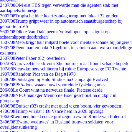
24
07/08
OM eist TBS tegen verwarde man die agenten stak met
aardappelschilmesje
30
07/08
Tropische hitte keert zondag terug met lokaal 32 graden
30
07/08
Trump grijpt weer in op automatisch staatsburgerschap bij
geboorte in VS
56
07/08
Dikke Van Dale neemt 'vulvalippen' op: 'stigma op
schaamlippen doorbreken'
15
07/08
Meta krijgt half miljard boete voor mentale schade bij jongeren
20
07/08
Denemarken pakt AI-gebruik in scholen aan: extra mondelinge
examens
25
07/08
Peter Faber (82) overleden
0
07/08
Ajax veel te sterk voor Shelbourne, maar houdt schade beperkt
1
07/08
Nieuwkomers schitteren bij ruime Europese zege FC Twente
19
07/08
Random Pics van de Dag #1978
15
06/08
Ontslagen bij Halo Studios na Campaign Evolved
19
06/08
PS5-doos waarschuwt voor einde fysieke games
2
06/08
Le Court wint na nerveuze finale, Pieterse derde
29
06/08
NPO-manager Menno de Boer geschorst na dickpic in
groepsapp
40
06/08
Duitser (93) crasht met quad tegen boom, vier gewonden
47
06/08
Trump wil dat J.D. Vance hem in 2028 opvolgt
1
06/08
Lemmen boekt eerste profzege in zware Ronde van Polen-rit
24
06/08
'Zwarte weduwes' in Rusland trouwen soldaten voor
overlijdensuitkering