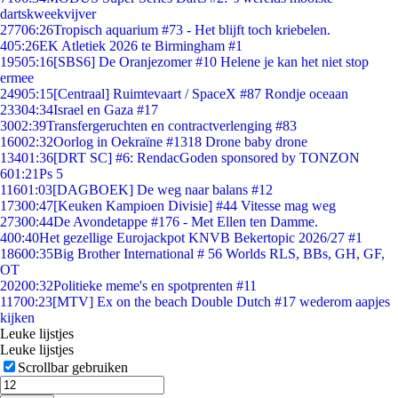
dartskweekvijver
277
06:26
Tropisch aquarium #73 - Het blijft toch kriebelen.
4
05:26
EK Atletiek 2026 te Birmingham #1
195
05:16
[SBS6] De Oranjezomer #10 Helene je kan het niet stop
ermee
249
05:15
[Centraal] Ruimtevaart / SpaceX #87 Rondje oceaan
233
04:34
Israel en Gaza #17
30
02:39
Transfergeruchten en contractverlenging #83
160
02:32
Oorlog in Oekraïne #1318 Drone baby drone
134
01:36
[DRT SC] #6: RendacGoden sponsored by TONZON
6
01:21
Ps 5
116
01:03
[DAGBOEK] De weg naar balans #12
173
00:47
[Keuken Kampioen Divisie] #44 Vitesse mag weg
273
00:44
De Avondetappe #176 - Met Ellen ten Damme.
4
00:40
Het gezellige Eurojackpot KNVB Bekertopic 2026/27 #1
186
00:35
Big Brother International # 56 Worlds RLS, BBs, GH, GF,
OT
202
00:32
Politieke meme's en spotprenten #11
117
00:23
[MTV] Ex on the beach Double Dutch #17 wederom aapjes
kijken
Leuke lijstjes
Leuke lijstjes
Scrollbar gebruiken