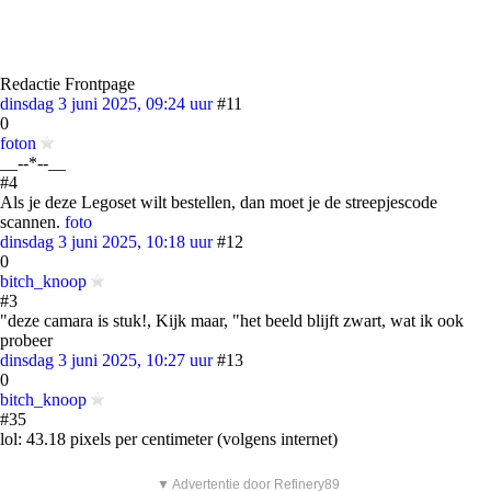
Redactie Frontpage
dinsdag 3 juni 2025, 09:24 uur
#11
0
foton
__--*--__
#4
Als je deze Legoset wilt bestellen, dan moet je de streepjescode
scannen.
foto
dinsdag 3 juni 2025, 10:18 uur
#12
0
bitch_knoop
#3
"deze camara is stuk!, Kijk maar, "het beeld blijft zwart, wat ik ook
probeer
dinsdag 3 juni 2025, 10:27 uur
#13
0
bitch_knoop
#35
lol: 43.18 pixels per centimeter (volgens internet)
▼ Advertentie door Refinery89