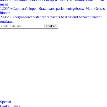
maan
12
06/08
Capibara's lopen Braziliaans parlementsgebouw Mato Grosso
binnen
24
06/08
Zorgmedewerkster die 's nachts haar vriend bezocht terecht
ontslagen
Special
Leuke lijstjes