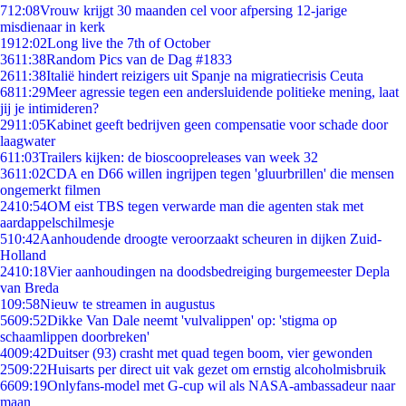
7
12:08
Vrouw krijgt 30 maanden cel voor afpersing 12-jarige
misdienaar in kerk
19
12:02
Long live the 7th of October
36
11:38
Random Pics van de Dag #1833
26
11:38
Italië hindert reizigers uit Spanje na migratiecrisis Ceuta
68
11:29
Meer agressie tegen een andersluidende politieke mening, laat
jij je intimideren?
29
11:05
Kabinet geeft bedrijven geen compensatie voor schade door
laagwater
6
11:03
Trailers kijken: de bioscoopreleases van week 32
36
11:02
CDA en D66 willen ingrijpen tegen 'gluurbrillen' die mensen
ongemerkt filmen
24
10:54
OM eist TBS tegen verwarde man die agenten stak met
aardappelschilmesje
5
10:42
Aanhoudende droogte veroorzaakt scheuren in dijken Zuid-
Holland
24
10:18
Vier aanhoudingen na doodsbedreiging burgemeester Depla
van Breda
1
09:58
Nieuw te streamen in augustus
56
09:52
Dikke Van Dale neemt 'vulvalippen' op: 'stigma op
schaamlippen doorbreken'
40
09:42
Duitser (93) crasht met quad tegen boom, vier gewonden
25
09:22
Huisarts per direct uit vak gezet om ernstig alcoholmisbruik
66
09:19
Onlyfans-model met G-cup wil als NASA-ambassadeur naar
maan