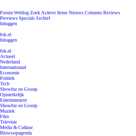
Forum
Weblog
Zoek
Actieve Items
Nieuws
Columns
Reviews
Previews
Specials
Archief
Inloggen
fok.nl
Inloggen
fok.nl
Actueel
Nederland
Internationaal
Economie
Politiek
Tech
Showbiz en Gossip
Opmerkelijk
Entertainment
Showbiz en Gossip
Muziek
Film
Televisie
Media & Cultuur
Bioscoopagenda