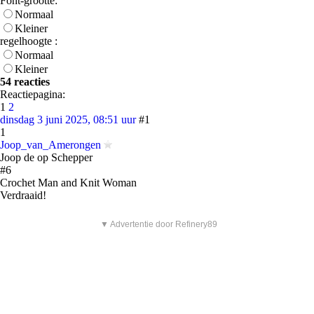
Font-grootte:
Normaal
Kleiner
regelhoogte :
Normaal
Kleiner
54 reacties
Reactiepagina:
1
2
dinsdag 3 juni 2025, 08:51 uur
#1
1
Joop_van_Amerongen
Joop de op Schepper
#6
Crochet Man and Knit Woman
Verdraaid!
▼ Advertentie door Refinery89