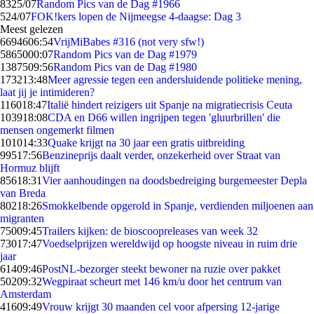
83
25/07
Random Pics van de Dag #1966
5
24/07
FOK!kers lopen de Nijmeegse 4-daagse: Dag 3
Meest gelezen
66946
06:54
VrijMiBabes #316 (not very sfw!)
58650
00:07
Random Pics van de Dag #1979
13875
09:56
Random Pics van de Dag #1980
1732
13:48
Meer agressie tegen een andersluidende politieke mening,
laat jij je intimideren?
1160
18:47
Italië hindert reizigers uit Spanje na migratiecrisis Ceuta
1039
18:08
CDA en D66 willen ingrijpen tegen 'gluurbrillen' die
mensen ongemerkt filmen
1010
14:33
Quake krijgt na 30 jaar een gratis uitbreiding
995
17:56
Benzineprijs daalt verder, onzekerheid over Straat van
Hormuz blijft
856
18:31
Vier aanhoudingen na doodsbedreiging burgemeester Depla
van Breda
802
18:26
Smokkelbende opgerold in Spanje, verdienden miljoenen aan
migranten
750
09:45
Trailers kijken: de bioscoopreleases van week 32
730
17:47
Voedselprijzen wereldwijd op hoogste niveau in ruim drie
jaar
614
09:46
PostNL-bezorger steekt bewoner na ruzie over pakket
502
09:32
Wegpiraat scheurt met 146 km/u door het centrum van
Amsterdam
416
09:49
Vrouw krijgt 30 maanden cel voor afpersing 12-jarige