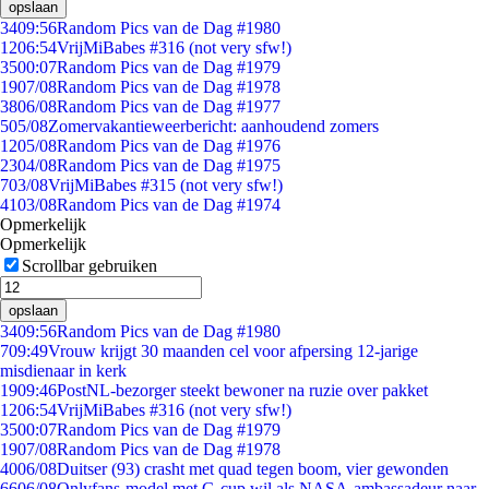
opslaan
34
09:56
Random Pics van de Dag #1980
12
06:54
VrijMiBabes #316 (not very sfw!)
35
00:07
Random Pics van de Dag #1979
19
07/08
Random Pics van de Dag #1978
38
06/08
Random Pics van de Dag #1977
5
05/08
Zomervakantieweerbericht: aanhoudend zomers
12
05/08
Random Pics van de Dag #1976
23
04/08
Random Pics van de Dag #1975
7
03/08
VrijMiBabes #315 (not very sfw!)
41
03/08
Random Pics van de Dag #1974
Opmerkelijk
Opmerkelijk
Scrollbar gebruiken
opslaan
34
09:56
Random Pics van de Dag #1980
7
09:49
Vrouw krijgt 30 maanden cel voor afpersing 12-jarige
misdienaar in kerk
19
09:46
PostNL-bezorger steekt bewoner na ruzie over pakket
12
06:54
VrijMiBabes #316 (not very sfw!)
35
00:07
Random Pics van de Dag #1979
19
07/08
Random Pics van de Dag #1978
40
06/08
Duitser (93) crasht met quad tegen boom, vier gewonden
66
06/08
Onlyfans-model met G-cup wil als NASA-ambassadeur naar