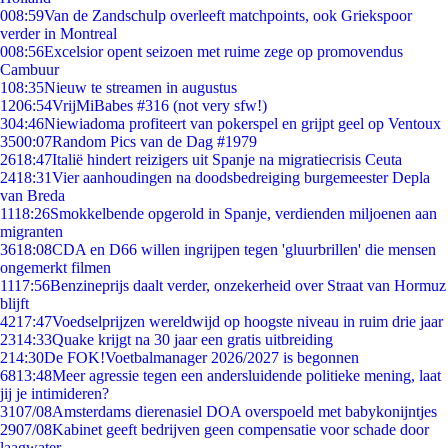
0
08:59
Van de Zandschulp overleeft matchpoints, ook Griekspoor
verder in Montreal
0
08:56
Excelsior opent seizoen met ruime zege op promovendus
Cambuur
1
08:35
Nieuw te streamen in augustus
12
06:54
VrijMiBabes #316 (not very sfw!)
3
04:46
Niewiadoma profiteert van pokerspel en grijpt geel op Ventoux
35
00:07
Random Pics van de Dag #1979
26
18:47
Italië hindert reizigers uit Spanje na migratiecrisis Ceuta
24
18:31
Vier aanhoudingen na doodsbedreiging burgemeester Depla
van Breda
11
18:26
Smokkelbende opgerold in Spanje, verdienden miljoenen aan
migranten
36
18:08
CDA en D66 willen ingrijpen tegen 'gluurbrillen' die mensen
ongemerkt filmen
11
17:56
Benzineprijs daalt verder, onzekerheid over Straat van Hormuz
blijft
42
17:47
Voedselprijzen wereldwijd op hoogste niveau in ruim drie jaar
23
14:33
Quake krijgt na 30 jaar een gratis uitbreiding
2
14:30
De FOK!Voetbalmanager 2026/2027 is begonnen
68
13:48
Meer agressie tegen een andersluidende politieke mening, laat
jij je intimideren?
31
07/08
Amsterdams dierenasiel DOA overspoeld met babykonijntjes
29
07/08
Kabinet geeft bedrijven geen compensatie voor schade door
laagwater