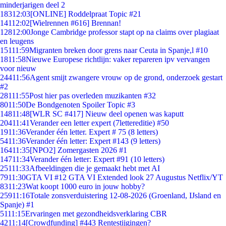
minderjarigen deel 2
183
12:03
[ONLINE] Roddelpraat Topic #21
141
12:02
[Wielrennen #616] Brennan!
128
12:00
Jonge Cambridge professor stapt op na claims over plagiaat
en leugens
151
11:59
Migranten breken door grens naar Ceuta in Spanje,l #10
18
11:58
Nieuwe Europese richtlijn: vaker repareren ipv vervangen
voor nieuw
244
11:56
Agent smijt zwangere vrouw op de grond, onderzoek gestart
#2
281
11:55
Post hier pas overleden muzikanten #32
80
11:50
De Bondgenoten Spoiler Topic #3
148
11:48
[WLR SC #417] Nieuw deel openen was kaputt
204
11:41
Verander een letter expert (7lettereditie) #50
19
11:36
Verander één letter. Expert # 75 (8 letters)
54
11:36
Verander één letter: Expert #143 (9 letters)
164
11:35
[NPO2] Zomergasten 2026 #1
147
11:34
Verander één letter: Expert #91 (10 letters)
251
11:33
Afbeeldingen die je gemaakt hebt met AI
79
11:30
GTA VI #12 GTA VI Extended look 27 Augustus Netflix/YT
83
11:23
Wat koopt 1000 euro in jouw hobby?
259
11:16
Totale zonsverduistering 12-08-2026 (Groenland, IJsland en
Spanje) #1
51
11:15
Ervaringen met gezondheidsverklaring CBR
42
11:14
[Crowdfunding] #443 Rentestijgingen?