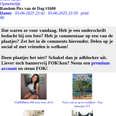
Opmerkelijk
Random Pics van de Dag #1600
Danny
03-06-2025 23:42
03-06-2025 23:59
print
99
Dat waren ze voor vandaag. Heb je een onderschrift
bedacht bij een foto? Heb je commentaar op een van de
plaatjes? Zet het in de comments hieronder. Delen op je
social of met vrienden is welkom!
Doen plaatjes het niet? Schakel dan je adblocker uit.
Liever toch bannervrij FOK!ken? Neem een
premium
account
en steun FOK!
VrijMiBabes #66 (not very sfw!)
Foto's om je op te vrolijken - Fun
Saturday #71