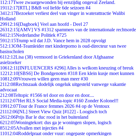
1
12:17
Twee zwaargewonden bij eenzijdig ongeval Zeeland.
191
12:17
[RTL] B&B vol liefde 6de seizoen #4
34
12:17
Bezoeker verliest deel van vinger in waterattractie Walibi
Holland
299
12:16
[Dagboek] Veel aan hoofd - Deel 27
263
12:15
[AMV] VS #1312 spammers van de internationale rechtsorde
94
12:15
Nederlandse Politiek #725
59
12:15
Trump wil dat J.D. Vance hem in 2028 opvolgt
5
12:13
OM-Teamleider met kinderporno is oud-directeur van twee
basisscholen
61
12:12
Lisa (38) vermoord in Griekenland door Afghaanse
asielzoeker
106
12:11
[INFLUENCERS #296] Alles is welkom kneuzing of breuk
122
12:10
[SBS6] De Bondgenoten #318 Een klein kusje moet kunnen
108
12:09
Vrouwen willen geen man meer #30
21
12:08
Rechtszaak dodelijk ongeluk uitgesteld vanwege vakantie
advocaat
2
12:08
Teltopic #1566 tel door en door en door....
121
12:07
Het RLS Social Media-topic #160 Zonder Kolonel!!
199
12:07
Tour de France femmes 2026 #4 op de Ventoux
211
12:06
[NL] Street View Quiz [#122] - Loogisch toch
26
12:06
Prijs Bar le duc rood in het buitenland
62
12:05
Woningtekort: dus ga je woningen slopen, logisch
85
12:05
Afvallen met injecties #4
110
12:04
Roddelpraat onder vuur: ongepaste opmerkingen