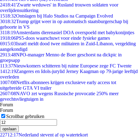
24
18:41
'Zwarte weduwes' in Rusland trouwen soldaten voor
overlijdensuitkering
15
18:32
Ontslagen bij Halo Studios na Campaign Evolved
30
18:32
Trump grijpt weer in op automatisch staatsburgerschap bij
geboorte in VS
31
18:19
Amsterdams dierenasiel DOA overspoeld met babykonijntjes
19
18:06
PS5-doos waarschuwt voor einde fysieke games
69
15:03
Israël meldt dood twee militairen in Zuid-Libanon, vergelding
aangekondigd
29
13:48
NPO-manager Menno de Boer geschorst na dickpic in
groepsapp
1
13:37
Nieuwkomers schitteren bij ruime Europese zege FC Twente
14
12:19
Zangeres en Idols-jurylid Jerney Kaagman op 79-jarige leeftijd
overleden
10
07/08
Netflix-abonnees krijgen exclusieve early access tot
uitgebreide GTA VI trailer
26
07/08
NAVO zet wegens Russische provocatie 250% meer
gevechtsvliegtuigen in
Forum
Forum
Scrollbar gebruiken
opslaan
227
12:17
Nederland stevent af op watertekort