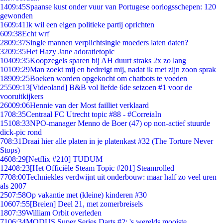
14
09:45
Spaanse kust onder vuur van Portugese oorlogsschepen: 120
gewonden
16
09:41
Ik wil een eigen politieke partij oprichten
6
09:38
Echt wrf
28
09:37
Single mannen verplichtsingle moeders laten daten?
32
09:35
Het Hazy Jane adoratietopic
104
09:35
Koopzegels sparen bij AH duurt straks 2x zo lang
101
09:29
Man zoekt mij en bedreigt mij, nadat ik met zijn zoon sprak
189
09:25
Boeken worden opgekocht om chatbots te voeden
255
09:13
[Videoland] B&B vol liefde 6de seizoen #1 voor de
vooruitkijkers
260
09:06
Hennie van der Most failliet verklaard
17
08:35
Centraal FC Utrecht topic #88 - #CorreiaIn
151
08:33
NPO-manager Menno de Boer (47) op non-actief stuurde
dick-pic rond
7
08:31
Draai hier alle platen in je platenkast #32 (The Torture Never
Stops)
46
08:29
[Netflix #210] TUDUM
124
08:23
[Het Officiële Steam Topic #201] Steamrolled
77
08:00
Techniekles verdwijnt uit onderbouw: maar half zo veel uren
als 2007
25
07:58
Op vakantie met (kleine) kinderen #30
106
07:55
[Breien] Deel 21, met zomerbreisels
18
07:39
William Orbit overleden
71
06:34
MODUS Super Series Darts #2: 's werelds mooiste