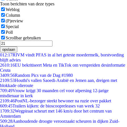
Toon berichten van deze types
Weblog
Column
(P)review
Special
Poll
Scrollbar gebruiken
opslaan
0
12:17
RIVM vindt PFAS in al het geteste moedermelk, borstvoeding
blijft advies
26
10:16
EU bekritiseert Meta en TikTok om verspreiden desinformatie
Ceuta
34
09:56
Random Pics van de Dag #1980
21
09:53
Houthi's vallen Saoedi-Arabië en Jemen aan, dreigen met
blokkade olieroute
7
09:49
Vrouw krijgt 30 maanden cel voor afpersing 12-jarige
misdienaar in kerk
21
09:46
PostNL-bezorger steekt bewoner na ruzie over pakket
6
09:45
Trailers kijken: de bioscoopreleases van week 32
17
09:32
Wegpiraat scheurt met 146 km/u door het centrum van
Amsterdam
5
09:28
Aanhoudende droogte veroorzaakt scheuren in dijken Zuid-
Holland