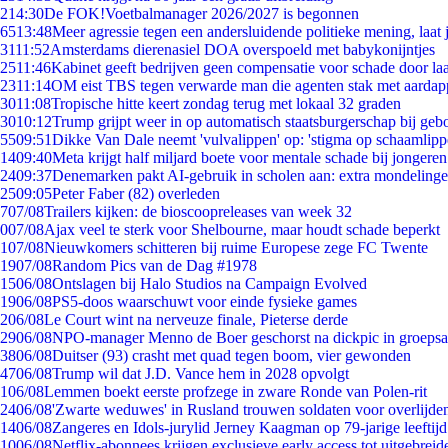
2
14:30
De FOK!Voetbalmanager 2026/2027 is begonnen
65
13:48
Meer agressie tegen een andersluidende politieke mening, laat j
31
11:52
Amsterdams dierenasiel DOA overspoeld met babykonijntjes
25
11:46
Kabinet geeft bedrijven geen compensatie voor schade door la
23
11:14
OM eist TBS tegen verwarde man die agenten stak met aardap
30
11:08
Tropische hitte keert zondag terug met lokaal 32 graden
30
10:12
Trump grijpt weer in op automatisch staatsburgerschap bij geb
55
09:51
Dikke Van Dale neemt 'vulvalippen' op: 'stigma op schaamlip
14
09:40
Meta krijgt half miljard boete voor mentale schade bij jongeren
24
09:37
Denemarken pakt AI-gebruik in scholen aan: extra mondeling
25
09:05
Peter Faber (82) overleden
7
07/08
Trailers kijken: de bioscoopreleases van week 32
0
07/08
Ajax veel te sterk voor Shelbourne, maar houdt schade beperkt
1
07/08
Nieuwkomers schitteren bij ruime Europese zege FC Twente
19
07/08
Random Pics van de Dag #1978
15
06/08
Ontslagen bij Halo Studios na Campaign Evolved
19
06/08
PS5-doos waarschuwt voor einde fysieke games
2
06/08
Le Court wint na nerveuze finale, Pieterse derde
29
06/08
NPO-manager Menno de Boer geschorst na dickpic in groeps
38
06/08
Duitser (93) crasht met quad tegen boom, vier gewonden
47
06/08
Trump wil dat J.D. Vance hem in 2028 opvolgt
1
06/08
Lemmen boekt eerste profzege in zware Ronde van Polen-rit
24
06/08
'Zwarte weduwes' in Rusland trouwen soldaten voor overlijden
14
06/08
Zangeres en Idols-jurylid Jerney Kaagman op 79-jarige leeftij
10
06/08
Netflix-abonnees krijgen exclusieve early access tot uitgebreid