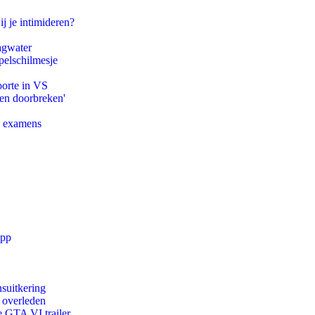
ij je intimideren?
agwater
pelschilmesje
oorte in VS
pen doorbreken'
e examens
app
suitkering
d overleden
e GTA VI trailer