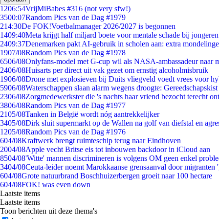
12
06:54
VrijMiBabes #316 (not very sfw!)
35
00:07
Random Pics van de Dag #1979
2
14:30
De FOK!Voetbalmanager 2026/2027 is begonnen
14
09:40
Meta krijgt half miljard boete voor mentale schade bij jongeren
24
09:37
Denemarken pakt AI-gebruik in scholen aan: extra mondeling
19
07/08
Random Pics van de Dag #1978
65
06/08
Onlyfans-model met G-cup wil als NASA-ambassadeur naar 
24
06/08
Huisarts per direct uit vak gezet om ernstig alcoholmisbruik
19
06/08
Drone met explosieven bij Duits vliegveld voedt vrees voor hy
59
06/08
Waterschappen slaan alarm wegens droogte: Gereedschapskist
23
06/08
Zorgmedewerkster die 's nachts haar vriend bezocht terecht on
38
06/08
Random Pics van de Dag #1977
21
05/08
Tanken in België wordt nóg aantrekkelijker
34
05/08
Dirk sluit supermarkt op de Wallen na golf van diefstal en agre
12
05/08
Random Pics van de Dag #1976
6
04/08
Kraftwerk brengt ruimteschip terug naar Eindhoven
20
04/08
Apple vecht Britse eis tot inbouwen backdoor in iCloud aan
85
04/08
'Witte' mannen discrimineren is volgens OM geen enkel probl
34
04/08
Ceuta-leider noemt Marokkaanse grensaanval door migranten 
6
04/08
Grote natuurbrand Boschhuizerbergen groeit naar 100 hectare
6
04/08
FOK! was even down
Laatste items
Laatste items
Toon berichten uit deze thema's