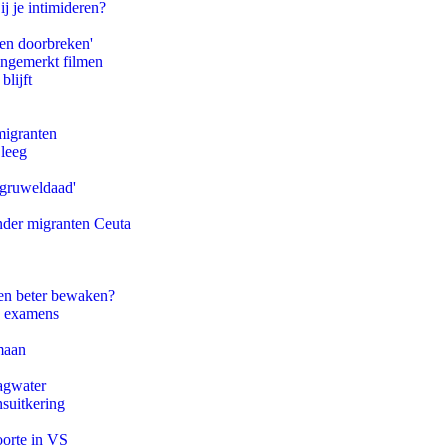
ij je intimideren?
pen doorbreken'
ongemerkt filmen
blijft
migranten
 leeg
'gruweldaad'
onder migranten Ceuta
en beter bewaken?
e examens
maan
agwater
suitkering
oorte in VS