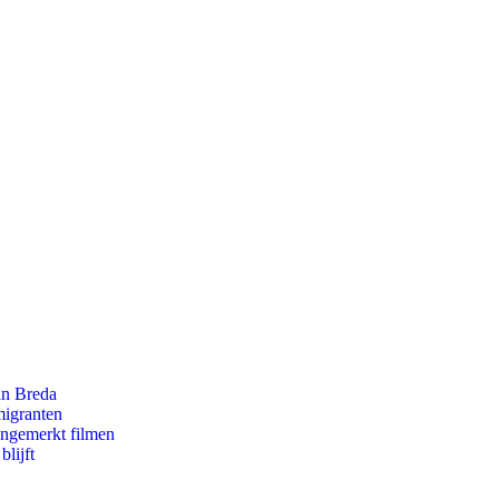
an Breda
migranten
ongemerkt filmen
lijft