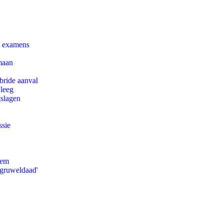
e examens
maan
bride aanval
 leeg
tslagen
ssie
eem
'gruweldaad'