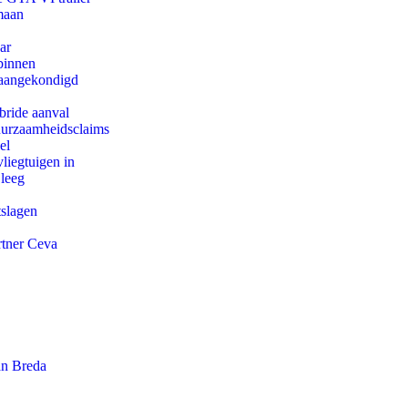
maan
ar
binnen
g aangekondigd
bride aanval
duurzaamheidsclaims
el
iegtuigen in
 leeg
tslagen
rtner Ceva
an Breda