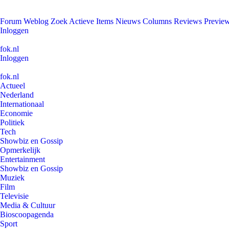
Forum
Weblog
Zoek
Actieve Items
Nieuws
Columns
Reviews
Previe
Inloggen
fok.nl
Inloggen
fok.nl
Actueel
Nederland
Internationaal
Economie
Politiek
Tech
Showbiz en Gossip
Opmerkelijk
Entertainment
Showbiz en Gossip
Muziek
Film
Televisie
Media & Cultuur
Bioscoopagenda
Sport