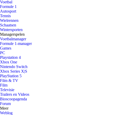
Voetbal
Formule 1
Autosport
Tennis
Wielrennen
Schaatsen
Wintersporten
Managerspelen
Voetbalmanager
Formule 1-manager
Games
PC
Playstation 4
Xbox One
Nintendo Switch
Xbox Series X|S
PlayStation 5
Film & TV
Film
Televisie
Trailers en Videos
Bioscoopagenda
Forum
Meer
Weblog