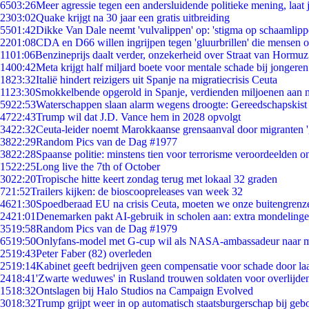
65
03:26
Meer agressie tegen een andersluidende politieke mening, laat j
23
03:02
Quake krijgt na 30 jaar een gratis uitbreiding
55
01:42
Dikke Van Dale neemt 'vulvalippen' op: 'stigma op schaamlip
22
01:08
CDA en D66 willen ingrijpen tegen 'gluurbrillen' die mensen 
11
01:06
Benzineprijs daalt verder, onzekerheid over Straat van Hormuz 
14
00:42
Meta krijgt half miljard boete voor mentale schade bij jongeren
18
23:32
Italië hindert reizigers uit Spanje na migratiecrisis Ceuta
11
23:30
Smokkelbende opgerold in Spanje, verdienden miljoenen aan 
59
22:53
Waterschappen slaan alarm wegens droogte: Gereedschapskist
47
22:43
Trump wil dat J.D. Vance hem in 2028 opvolgt
34
22:32
Ceuta-leider noemt Marokkaanse grensaanval door migranten 
38
22:29
Random Pics van de Dag #1977
38
22:28
Spaanse politie: minstens tien voor terrorisme veroordeelden 
15
22:25
Long live the 7th of October
30
22:20
Tropische hitte keert zondag terug met lokaal 32 graden
7
21:52
Trailers kijken: de bioscoopreleases van week 32
46
21:30
Spoedberaad EU na crisis Ceuta, moeten we onze buitengrenz
24
21:01
Denemarken pakt AI-gebruik in scholen aan: extra mondeling
35
19:58
Random Pics van de Dag #1979
65
19:50
Onlyfans-model met G-cup wil als NASA-ambassadeur naar 
25
19:43
Peter Faber (82) overleden
25
19:14
Kabinet geeft bedrijven geen compensatie voor schade door la
24
18:41
'Zwarte weduwes' in Rusland trouwen soldaten voor overlijden
15
18:32
Ontslagen bij Halo Studios na Campaign Evolved
30
18:32
Trump grijpt weer in op automatisch staatsburgerschap bij geb