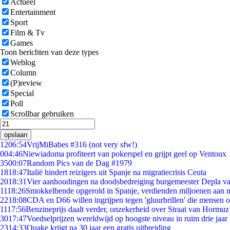
Actueel
Entertainment
Sport
Film & Tv
Games
Toon berichten van deze types
Weblog
Column
(P)review
Special
Poll
Scrollbar gebruiken
opslaan
12
06:54
VrijMiBabes #316 (not very sfw!)
0
04:46
Niewiadoma profiteert van pokerspel en grijpt geel op Ventoux
35
00:07
Random Pics van de Dag #1979
18
18:47
Italië hindert reizigers uit Spanje na migratiecrisis Ceuta
20
18:31
Vier aanhoudingen na doodsbedreiging burgemeester Depla v
11
18:26
Smokkelbende opgerold in Spanje, verdienden miljoenen aan 
22
18:08
CDA en D66 willen ingrijpen tegen 'gluurbrillen' die mensen 
11
17:56
Benzineprijs daalt verder, onzekerheid over Straat van Hormuz b
30
17:47
Voedselprijzen wereldwijd op hoogste niveau in ruim drie jaar
23
14:33
Quake krijgt na 30 jaar een gratis uitbreiding