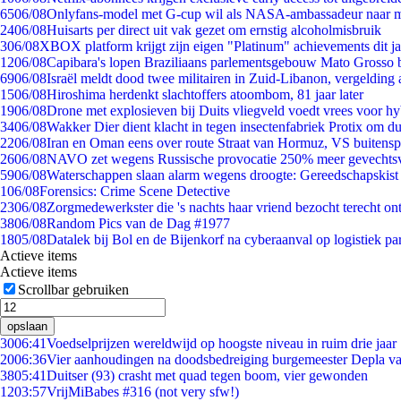
65
06/08
Onlyfans-model met G-cup wil als NASA-ambassadeur naar 
24
06/08
Huisarts per direct uit vak gezet om ernstig alcoholmisbruik
3
06/08
XBOX platform krijgt zijn eigen "Platinum" achievements dit ja
12
06/08
Capibara's lopen Braziliaans parlementsgebouw Mato Grosso 
69
06/08
Israël meldt dood twee militairen in Zuid-Libanon, vergeldin
15
06/08
Hiroshima herdenkt slachtoffers atoombom, 81 jaar later
19
06/08
Drone met explosieven bij Duits vliegveld voedt vrees voor hy
34
06/08
Wakker Dier dient klacht in tegen insectenfabriek Protix om 
22
06/08
Iran en Oman eens over route Straat van Hormuz, VS buitensp
26
06/08
NAVO zet wegens Russische provocatie 250% meer gevechtsvl
59
06/08
Waterschappen slaan alarm wegens droogte: Gereedschapskist
1
06/08
Forensics: Crime Scene Detective
23
06/08
Zorgmedewerkster die 's nachts haar vriend bezocht terecht on
38
06/08
Random Pics van de Dag #1977
18
05/08
Datalek bij Bol en de Bijenkorf na cyberaanval op logistiek pa
Actieve items
Actieve items
Scrollbar gebruiken
opslaan
30
06:41
Voedselprijzen wereldwijd op hoogste niveau in ruim drie jaar
20
06:36
Vier aanhoudingen na doodsbedreiging burgemeester Depla v
38
05:41
Duitser (93) crasht met quad tegen boom, vier gewonden
12
03:57
VrijMiBabes #316 (not very sfw!)