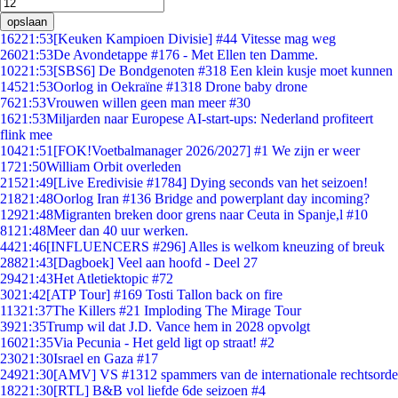
opslaan
162
21:53
[Keuken Kampioen Divisie] #44 Vitesse mag weg
260
21:53
De Avondetappe #176 - Met Ellen ten Damme.
102
21:53
[SBS6] De Bondgenoten #318 Een klein kusje moet kunnen
145
21:53
Oorlog in Oekraïne #1318 Drone baby drone
76
21:53
Vrouwen willen geen man meer #30
16
21:53
Miljarden naar Europese AI-start-ups: Nederland profiteert
flink mee
104
21:51
[FOK!Voetbalmanager 2026/2027] #1 We zijn er weer
17
21:50
William Orbit overleden
215
21:49
[Live Eredivisie #1784] Dying seconds van het seizoen!
218
21:48
Oorlog Iran #136 Bridge and powerplant day incoming?
129
21:48
Migranten breken door grens naar Ceuta in Spanje,l #10
81
21:48
Meer dan 40 uur werken.
44
21:46
[INFLUENCERS #296] Alles is welkom kneuzing of breuk
288
21:43
[Dagboek] Veel aan hoofd - Deel 27
294
21:43
Het Atletiektopic #72
30
21:42
[ATP Tour] #169 Tosti Tallon back on fire
113
21:37
The Killers #21 Imploding The Mirage Tour
39
21:35
Trump wil dat J.D. Vance hem in 2028 opvolgt
160
21:35
Via Pecunia - Het geld ligt op straat! #2
230
21:30
Israel en Gaza #17
249
21:30
[AMV] VS #1312 spammers van de internationale rechtsorde
182
21:30
[RTL] B&B vol liefde 6de seizoen #4