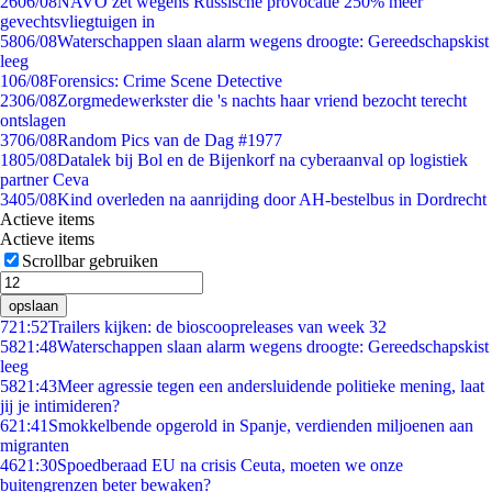
26
06/08
NAVO zet wegens Russische provocatie 250% meer
gevechtsvliegtuigen in
58
06/08
Waterschappen slaan alarm wegens droogte: Gereedschapskist
leeg
1
06/08
Forensics: Crime Scene Detective
23
06/08
Zorgmedewerkster die 's nachts haar vriend bezocht terecht
ontslagen
37
06/08
Random Pics van de Dag #1977
18
05/08
Datalek bij Bol en de Bijenkorf na cyberaanval op logistiek
partner Ceva
34
05/08
Kind overleden na aanrijding door AH-bestelbus in Dordrecht
Actieve items
Actieve items
Scrollbar gebruiken
opslaan
7
21:52
Trailers kijken: de bioscoopreleases van week 32
58
21:48
Waterschappen slaan alarm wegens droogte: Gereedschapskist
leeg
58
21:43
Meer agressie tegen een andersluidende politieke mening, laat
jij je intimideren?
6
21:41
Smokkelbende opgerold in Spanje, verdienden miljoenen aan
migranten
46
21:30
Spoedberaad EU na crisis Ceuta, moeten we onze
buitengrenzen beter bewaken?