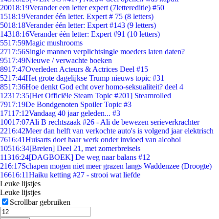
200
18:19
Verander een letter expert (7lettereditie) #50
15
18:19
Verander één letter. Expert # 75 (8 letters)
50
18:18
Verander één letter: Expert #143 (9 letters)
143
18:16
Verander één letter: Expert #91 (10 letters)
55
17:59
Magic mushrooms
27
17:56
Single mannen verplichtsingle moeders laten daten?
95
17:49
Nieuwe / verwachte boeken
89
17:47
Overleden Acteurs & Actrices Deel #15
52
17:44
Het grote dagelijkse Trump nieuws topic #31
85
17:36
Hoe denkt God echt over homo-seksualiteit? deel 4
123
17:35
[Het Officiële Steam Topic #201] Steamrolled
79
17:19
De Bondgenoten Spoiler Topic #3
171
17:12
Vandaag 40 jaar geleden... #3
100
17:07
Ali B rechtszaak #26 - Ali de bewezen serieverkrachter
22
16:42
Meer dan helft van verkochte auto's is volgend jaar elektrisch
76
16:41
Huisarts doet haar werk onder invloed van alcohol
105
16:34
[Breien] Deel 21, met zomerbreisels
113
16:24
[DAGBOEK] De weg naar balans #12
2
16:17
Schapen mogen niet meer grazen langs Waddenzee (Droogte)
166
16:11
Haiku ketting #27 - strooi wat liefde
Leuke lijstjes
Leuke lijstjes
Scrollbar gebruiken