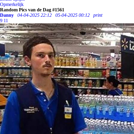
Opmerkelijk
Random Pics van de Dag #1561
Danny
04-04-2025 22:12
05-04-2025 00:12
print
9
11