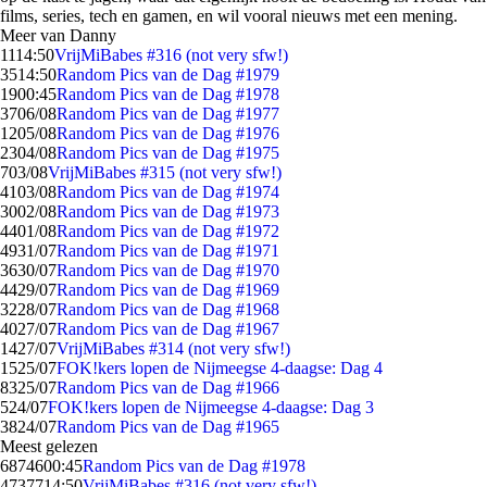
films, series, tech en gamen, en wil vooral nieuws met een mening.
Meer van Danny
11
14:50
VrijMiBabes #316 (not very sfw!)
35
14:50
Random Pics van de Dag #1979
19
00:45
Random Pics van de Dag #1978
37
06/08
Random Pics van de Dag #1977
12
05/08
Random Pics van de Dag #1976
23
04/08
Random Pics van de Dag #1975
7
03/08
VrijMiBabes #315 (not very sfw!)
41
03/08
Random Pics van de Dag #1974
30
02/08
Random Pics van de Dag #1973
44
01/08
Random Pics van de Dag #1972
49
31/07
Random Pics van de Dag #1971
36
30/07
Random Pics van de Dag #1970
44
29/07
Random Pics van de Dag #1969
32
28/07
Random Pics van de Dag #1968
40
27/07
Random Pics van de Dag #1967
14
27/07
VrijMiBabes #314 (not very sfw!)
15
25/07
FOK!kers lopen de Nijmeegse 4-daagse: Dag 4
83
25/07
Random Pics van de Dag #1966
5
24/07
FOK!kers lopen de Nijmeegse 4-daagse: Dag 3
38
24/07
Random Pics van de Dag #1965
Meest gelezen
68746
00:45
Random Pics van de Dag #1978
47377
14:50
VrijMiBabes #316 (not very sfw!)