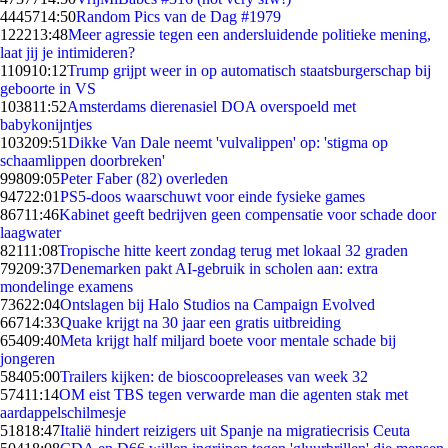
44457
14:50
Random Pics van de Dag #1979
1222
13:48
Meer agressie tegen een andersluidende politieke mening,
laat jij je intimideren?
1109
10:12
Trump grijpt weer in op automatisch staatsburgerschap bij
geboorte in VS
1038
11:52
Amsterdams dierenasiel DOA overspoeld met
babykonijntjes
1032
09:51
Dikke Van Dale neemt 'vulvalippen' op: 'stigma op
schaamlippen doorbreken'
998
09:05
Peter Faber (82) overleden
947
22:01
PS5-doos waarschuwt voor einde fysieke games
867
11:46
Kabinet geeft bedrijven geen compensatie voor schade door
laagwater
821
11:08
Tropische hitte keert zondag terug met lokaal 32 graden
792
09:37
Denemarken pakt AI-gebruik in scholen aan: extra
mondelinge examens
736
22:04
Ontslagen bij Halo Studios na Campaign Evolved
667
14:33
Quake krijgt na 30 jaar een gratis uitbreiding
654
09:40
Meta krijgt half miljard boete voor mentale schade bij
jongeren
584
05:00
Trailers kijken: de bioscoopreleases van week 32
574
11:14
OM eist TBS tegen verwarde man die agenten stak met
aardappelschilmesje
518
18:47
Italië hindert reizigers uit Spanje na migratiecrisis Ceuta