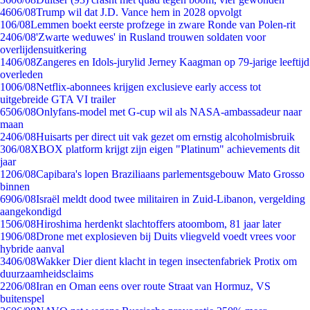
46
06/08
Trump wil dat J.D. Vance hem in 2028 opvolgt
1
06/08
Lemmen boekt eerste profzege in zware Ronde van Polen-rit
24
06/08
'Zwarte weduwes' in Rusland trouwen soldaten voor
overlijdensuitkering
14
06/08
Zangeres en Idols-jurylid Jerney Kaagman op 79-jarige leeftijd
overleden
10
06/08
Netflix-abonnees krijgen exclusieve early access tot
uitgebreide GTA VI trailer
65
06/08
Onlyfans-model met G-cup wil als NASA-ambassadeur naar
maan
24
06/08
Huisarts per direct uit vak gezet om ernstig alcoholmisbruik
3
06/08
XBOX platform krijgt zijn eigen "Platinum" achievements dit
jaar
12
06/08
Capibara's lopen Braziliaans parlementsgebouw Mato Grosso
binnen
69
06/08
Israël meldt dood twee militairen in Zuid-Libanon, vergelding
aangekondigd
15
06/08
Hiroshima herdenkt slachtoffers atoombom, 81 jaar later
19
06/08
Drone met explosieven bij Duits vliegveld voedt vrees voor
hybride aanval
34
06/08
Wakker Dier dient klacht in tegen insectenfabriek Protix om
duurzaamheidsclaims
22
06/08
Iran en Oman eens over route Straat van Hormuz, VS
buitenspel