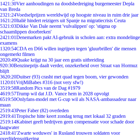
14
21:30
Vier aanhoudingen na doodsbedreiging burgemeester Depla
van Breda
23
21:24
Voedselprijzen wereldwijd op hoogste niveau in ruim drie jaar
16
21:20
Italië hindert reizigers uit Spanje na migratiecrisis Ceuta
53
21:03
Dikke Van Dale neemt 'vulvalippen' op: 'stigma op
schaamlippen doorbreken'
24
21:01
Denemarken pakt AI-gebruik in scholen aan: extra mondelinge
examens
13
20:54
CDA en D66 willen ingrijpen tegen 'gluurbrillen' die mensen
ongemerkt filmen
20
20:49
Quake krijgt na 30 jaar een gratis uitbreiding
9
20:30
Benzineprijs daalt verder, onzekerheid over Straat van Hormuz
blijft
36
20:20
Duitser (93) crasht met quad tegen boom, vier gewonden
11
20:01
VrijMiBabes #316 (not very sfw!)
35
19:58
Random Pics van de Dag #1979
46
19:57
Trump wil dat J.D. Vance hem in 2028 opvolgt
65
19:50
Onlyfans-model met G-cup wil als NASA-ambassadeur naar
maan
25
19:43
Peter Faber (82) overleden
29
19:41
Tropische hitte keert zondag terug met lokaal 32 graden
25
19:14
Kabinet geeft bedrijven geen compensatie voor schade door
laagwater
24
18:41
'Zwarte weduwes' in Rusland trouwen soldaten voor
overlijdensuitkering