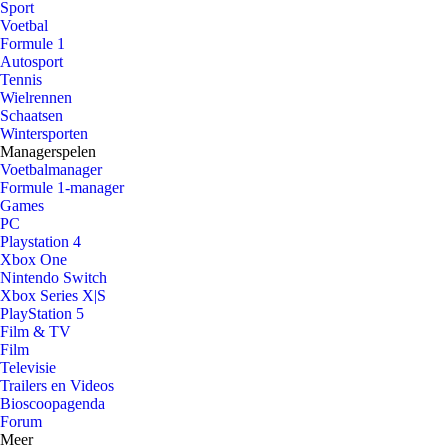
Sport
Voetbal
Formule 1
Autosport
Tennis
Wielrennen
Schaatsen
Wintersporten
Managerspelen
Voetbalmanager
Formule 1-manager
Games
PC
Playstation 4
Xbox One
Nintendo Switch
Xbox Series X|S
PlayStation 5
Film & TV
Film
Televisie
Trailers en Videos
Bioscoopagenda
Forum
Meer