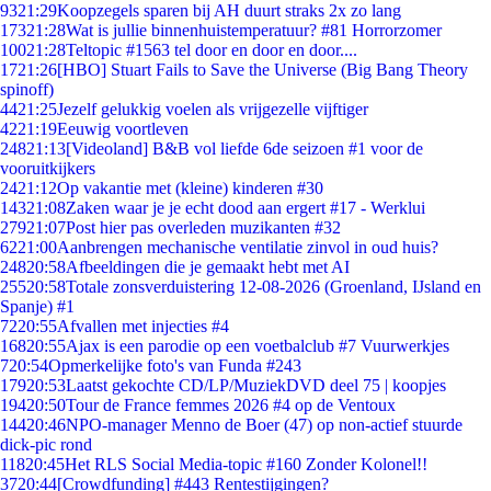
93
21:29
Koopzegels sparen bij AH duurt straks 2x zo lang
173
21:28
Wat is jullie binnenhuistemperatuur? #81 Horrorzomer
100
21:28
Teltopic #1563 tel door en door en door....
17
21:26
[HBO] Stuart Fails to Save the Universe (Big Bang Theory
spinoff)
44
21:25
Jezelf gelukkig voelen als vrijgezelle vijftiger
42
21:19
Eeuwig voortleven
248
21:13
[Videoland] B&B vol liefde 6de seizoen #1 voor de
vooruitkijkers
24
21:12
Op vakantie met (kleine) kinderen #30
143
21:08
Zaken waar je je echt dood aan ergert #17 - Werklui
279
21:07
Post hier pas overleden muzikanten #32
62
21:00
Aanbrengen mechanische ventilatie zinvol in oud huis?
248
20:58
Afbeeldingen die je gemaakt hebt met AI
255
20:58
Totale zonsverduistering 12-08-2026 (Groenland, IJsland en
Spanje) #1
72
20:55
Afvallen met injecties #4
168
20:55
Ajax is een parodie op een voetbalclub #7 Vuurwerkjes
7
20:54
Opmerkelijke foto's van Funda #243
179
20:53
Laatst gekochte CD/LP/MuziekDVD deel 75 | koopjes
194
20:50
Tour de France femmes 2026 #4 op de Ventoux
144
20:46
NPO-manager Menno de Boer (47) op non-actief stuurde
dick-pic rond
118
20:45
Het RLS Social Media-topic #160 Zonder Kolonel!!
37
20:44
[Crowdfunding] #443 Rentestijgingen?