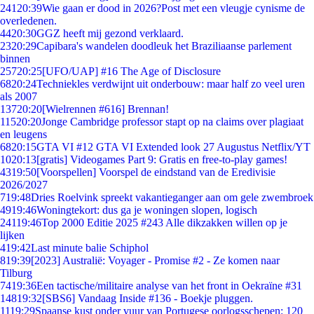
241
20:39
Wie gaan er dood in 2026?Post met een vleugje cynisme de
overledenen.
44
20:30
GGZ heeft mij gezond verklaard.
23
20:29
Capibara's wandelen doodleuk het Braziliaanse parlement
binnen
257
20:25
[UFO/UAP] #16 The Age of Disclosure
68
20:24
Techniekles verdwijnt uit onderbouw: maar half zo veel uren
als 2007
137
20:20
[Wielrennen #616] Brennan!
115
20:20
Jonge Cambridge professor stapt op na claims over plagiaat
en leugens
68
20:15
GTA VI #12 GTA VI Extended look 27 Augustus Netflix/YT
10
20:13
[gratis] Videogames Part 9: Gratis en free-to-play games!
43
19:50
[Voorspellen] Voorspel de eindstand van de Eredivisie
2026/2027
7
19:48
Dries Roelvink spreekt vakantieganger aan om gele zwembroek
49
19:46
Woningtekort: dus ga je woningen slopen, logisch
241
19:46
Top 2000 Editie 2025 #243 Alle dikzakken willen op je
lijken
4
19:42
Last minute balie Schiphol
8
19:39
[2023] Australië: Voyager - Promise #2 - Ze komen naar
Tilburg
74
19:36
Een tactische/militaire analyse van het front in Oekraïne #31
148
19:32
[SBS6] Vandaag Inside #136 - Boekje pluggen.
11
19:29
Spaanse kust onder vuur van Portugese oorlogsschepen: 120