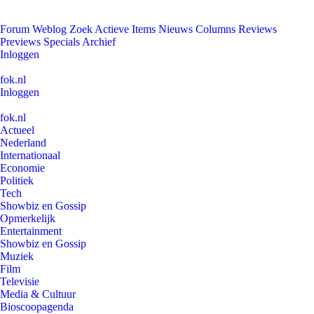
Forum
Weblog
Zoek
Actieve Items
Nieuws
Columns
Reviews
Previews
Specials
Archief
Inloggen
fok.nl
Inloggen
fok.nl
Actueel
Nederland
Internationaal
Economie
Politiek
Tech
Showbiz en Gossip
Opmerkelijk
Entertainment
Showbiz en Gossip
Muziek
Film
Televisie
Media & Cultuur
Bioscoopagenda