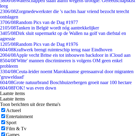
58
06/08
Waterschappen slaan alarm wegens droogte: Gereedschapskist
leeg
23
06/08
Zorgmedewerkster die 's nachts haar vriend bezocht terecht
ontslagen
37
06/08
Random Pics van de Dag #1977
21
05/08
Tanken in België wordt nóg aantrekkelijker
34
05/08
Dirk sluit supermarkt op de Wallen na golf van diefstal en
agressie
12
05/08
Random Pics van de Dag #1976
6
04/08
Kraftwerk brengt ruimteschip terug naar Eindhoven
20
04/08
Apple vecht Britse eis tot inbouwen backdoor in iCloud aan
85
04/08
'Witte' mannen discrimineren is volgens OM geen enkel
probleem
33
04/08
Ceuta-leider noemt Marokkaanse grensaanval door migranten
'gruweldaad'
6
04/08
Grote natuurbrand Boschhuizerbergen groeit naar 100 hectare
6
04/08
FOK! was even down
Laatste items
Laatste items
Toon berichten uit deze thema's
Actueel
Entertainment
Sport
Film & Tv
Games