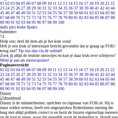
01
02
03
04
05
06
07
08
09
10
11
12
13
14
15
16
17
18
19
20
21
22
23
24
25
26
27
28
29
30
31
32
33
34
35
36
37
38
39
40
41
42
43
44
45
46
47
48
49
50
51
52
53
54
55
56
57
58
59
60
61
62
63
64
65
66
67
68
69
70
71
72
73
74
75
76
77
78
79
80
81
82
83
84
85
86
87
88
89
90
91
92
93
94
95
96
97
98
99
100
daily pics
leuke lijstjes
Submitter:
74
Help ons; deel dit item als je het leuk vond
Heb je een leuk of interessant bericht gevonden dat je graag op FOK!
terug ziet?
Tip ons dan via de submit!
Zoek jij altijd de leukste nieuwtjes en kun je daar leuk over schrijven?
Meld je aan als nieuwsposter!
Paginaoverzicht
01
02
03
04
05
06
07
08
09
10
11
12
13
14
15
16
17
18
19
20
21
22
23
24
25
26
27
28
29
30
31
32
33
34
35
36
37
38
39
40
41
42
43
44
45
46
47
48
49
50
51
52
53
54
55
56
57
58
59
60
61
62
63
64
65
66
67
68
69
70
71
72
73
74
75
76
77
78
79
80
81
82
83
84
85
86
87
88
89
90
91
92
93
94
95
96
97
98
99
100
Danny
Danny is de initiatiefnemer, oprichter en eigenaar van FOK.nl. Hij is
maar zelden serieus, heeft een uitgesproken Rotterdamse mening die
lang niet altijd politiek correct is en bezit de bizarre eigenschap mensen
op de kast te jagen, waar dat eigenlijk nooit de bedoeling is. Houdt van