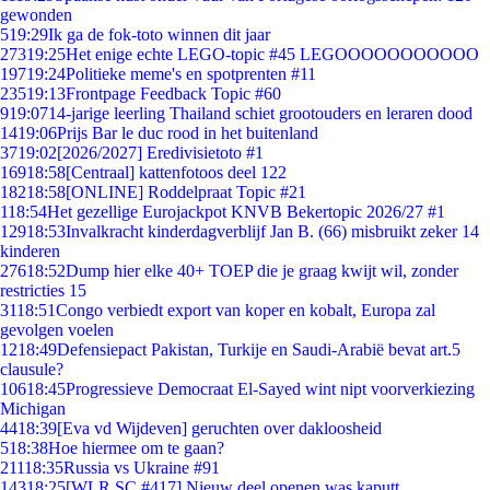
gewonden
5
19:29
Ik ga de fok-toto winnen dit jaar
273
19:25
Het enige echte LEGO-topic #45 LEGOOOOOOOOOOO
197
19:24
Politieke meme's en spotprenten #11
235
19:13
Frontpage Feedback Topic #60
9
19:07
14-jarige leerling Thailand schiet grootouders en leraren dood
14
19:06
Prijs Bar le duc rood in het buitenland
37
19:02
[2026/2027] Eredivisietoto #1
169
18:58
[Centraal] kattenfotoos deel 122
182
18:58
[ONLINE] Roddelpraat Topic #21
1
18:54
Het gezellige Eurojackpot KNVB Bekertopic 2026/27 #1
129
18:53
Invalkracht kinderdagverblijf Jan B. (66) misbruikt zeker 14
kinderen
276
18:52
Dump hier elke 40+ TOEP die je graag kwijt wil, zonder
restricties 15
31
18:51
Congo verbiedt export van koper en kobalt, Europa zal
gevolgen voelen
12
18:49
Defensiepact Pakistan, Turkije en Saudi-Arabië bevat art.5
clausule?
106
18:45
Progressieve Democraat El-Sayed wint nipt voorverkiezing
Michigan
44
18:39
[Eva vd Wijdeven] geruchten over dakloosheid
5
18:38
Hoe hiermee om te gaan?
211
18:35
Russia vs Ukraine #91
143
18:25
[WLR SC #417] Nieuw deel openen was kaputt