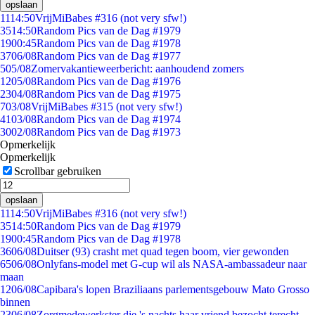
opslaan
11
14:50
VrijMiBabes #316 (not very sfw!)
35
14:50
Random Pics van de Dag #1979
19
00:45
Random Pics van de Dag #1978
37
06/08
Random Pics van de Dag #1977
5
05/08
Zomervakantieweerbericht: aanhoudend zomers
12
05/08
Random Pics van de Dag #1976
23
04/08
Random Pics van de Dag #1975
7
03/08
VrijMiBabes #315 (not very sfw!)
41
03/08
Random Pics van de Dag #1974
30
02/08
Random Pics van de Dag #1973
Opmerkelijk
Opmerkelijk
Scrollbar gebruiken
opslaan
11
14:50
VrijMiBabes #316 (not very sfw!)
35
14:50
Random Pics van de Dag #1979
19
00:45
Random Pics van de Dag #1978
36
06/08
Duitser (93) crasht met quad tegen boom, vier gewonden
65
06/08
Onlyfans-model met G-cup wil als NASA-ambassadeur naar
maan
12
06/08
Capibara's lopen Braziliaans parlementsgebouw Mato Grosso
binnen
23
06/08
Zorgmedewerkster die 's nachts haar vriend bezocht terecht