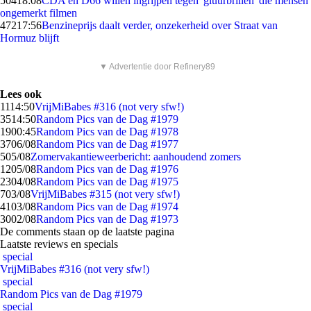
504
18:08
CDA en D66 willen ingrijpen tegen 'gluurbrillen' die mensen
ongemerkt filmen
472
17:56
Benzineprijs daalt verder, onzekerheid over Straat van
Hormuz blijft
▼ Advertentie door Refinery89
Lees ook
11
14:50
VrijMiBabes #316 (not very sfw!)
35
14:50
Random Pics van de Dag #1979
19
00:45
Random Pics van de Dag #1978
37
06/08
Random Pics van de Dag #1977
5
05/08
Zomervakantieweerbericht: aanhoudend zomers
12
05/08
Random Pics van de Dag #1976
23
04/08
Random Pics van de Dag #1975
7
03/08
VrijMiBabes #315 (not very sfw!)
41
03/08
Random Pics van de Dag #1974
30
02/08
Random Pics van de Dag #1973
De comments staan op de laatste pagina
Laatste reviews en specials
special
VrijMiBabes #316 (not very sfw!)
special
Random Pics van de Dag #1979
special