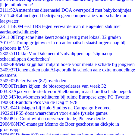
jij je intimideren?
31
11:52
Amsterdams dierenasiel DOA overspoeld met babykonijntjes
25
11:46
Kabinet geeft bedrijven geen compensatie voor schade door
laagwater
23
11:14
OM eist TBS tegen verwarde man die agenten stak met
aardappelschilmesje
29
11:08
Tropische hitte keert zondag terug met lokaal 32 graden
30
10:12
Trump grijpt weer in op automatisch staatsburgerschap bij
geboorte in VS
53
09:51
Dikke Van Dale neemt 'vulvalippen' op: 'stigma op
schaamlippen doorbreken'
13
09:40
Meta krijgt half miljard boete voor mentale schade bij jongeren
24
09:37
Denemarken pakt AI-gebruik in scholen aan: extra mondelinge
examens
25
09:05
Peter Faber (82) overleden
7
05:00
Trailers kijken: de bioscoopreleases van week 32
0
03:37
Ajax veel te sterk voor Shelbourne, maar houdt schade beperkt
1
02:34
Nieuwkomers schitteren bij ruime Europese zege FC Twente
19
00:45
Random Pics van de Dag #1978
15
22:04
Ontslagen bij Halo Studios na Campaign Evolved
19
22:01
PS5-doos waarschuwt voor einde fysieke games
2
06/08
Le Court wint na nerveuze finale, Pieterse derde
29
06/08
NPO-manager Menno de Boer geschorst na dickpic in
groepsapp
36
06/08
Duitser (93) crasht met quad tegen boom, vier gewonden