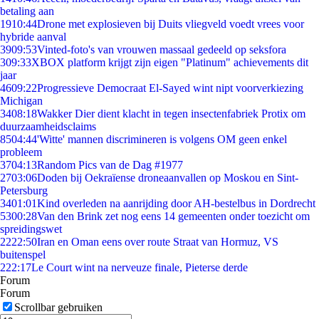
betaling aan
19
10:44
Drone met explosieven bij Duits vliegveld voedt vrees voor
hybride aanval
39
09:53
Vinted-foto's van vrouwen massaal gedeeld op seksfora
3
09:33
XBOX platform krijgt zijn eigen "Platinum" achievements dit
jaar
46
09:22
Progressieve Democraat El-Sayed wint nipt voorverkiezing
Michigan
34
08:18
Wakker Dier dient klacht in tegen insectenfabriek Protix om
duurzaamheidsclaims
85
04:44
'Witte' mannen discrimineren is volgens OM geen enkel
probleem
37
04:13
Random Pics van de Dag #1977
27
03:06
Doden bij Oekraïense droneaanvallen op Moskou en Sint-
Petersburg
34
01:01
Kind overleden na aanrijding door AH-bestelbus in Dordrecht
53
00:28
Van den Brink zet nog eens 14 gemeenten onder toezicht om
spreidingswet
22
22:50
Iran en Oman eens over route Straat van Hormuz, VS
buitenspel
2
22:17
Le Court wint na nerveuze finale, Pieterse derde
Forum
Forum
Scrollbar gebruiken