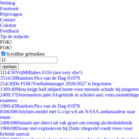
Weblog
Fotoboek
Prijsvragen
Contact
Colofon
Feedback
Tip de redactie
FOK!
FOK!
Scrollbar gebruiken
opslaan
11
14:50
VrijMiBabes #316 (not very sfw!)
35
14:50
Random Pics van de Dag #1979
2
14:30
De FOK!Voetbalmanager 2026/2027 is begonnen
13
09:40
Meta krijgt half miljard boete voor mentale schade bij jongeren
24
09:37
Denemarken pakt AI-gebruik in scholen aan: extra mondelinge
examens
19
00:45
Random Pics van de Dag #1978
65
06/08
Onlyfans-model met G-cup wil als NASA-ambassadeur naar
maan
24
06/08
Huisarts per direct uit vak gezet om ernstig alcoholmisbruik
19
06/08
Drone met explosieven bij Duits vliegveld voedt vrees voor
hybride aanval