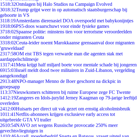
15
18:32
Ontslagen bij Halo Studios na Campaign Evolved
30
18:32
Trump grijpt weer in op automatisch staatsburgerschap bij
geboorte in VS
31
18:19
Amsterdams dierenasiel DOA overspoeld met babykonijntjes
19
18:06
PS5-doos waarschuwt voor einde fysieke games
37
18:02
Spaanse politie: minstens tien voor terrorisme veroordeelden
onder migranten Ceuta
33
18:02
Ceuta-leider noemt Marokkaanse grensaanval door migranten
'gruweldaad'
23
17:58
OM eist TBS tegen verwarde man die agenten stak met
aardappelschilmesje
13
17:41
Meta krijgt half miljard boete voor mentale schade bij jongeren
69
15:03
Israël meldt dood twee militairen in Zuid-Libanon, vergelding
aangekondigd
29
13:48
NPO-manager Menno de Boer geschorst na dickpic in
groepsapp
1
13:37
Nieuwkomers schitteren bij ruime Europese zege FC Twente
14
12:19
Zangeres en Idols-jurylid Jerney Kaagman op 79-jarige leeftijd
overleden
24
12:00
Huisarts per direct uit vak gezet om ernstig alcoholmisbruik
10
11:41
Netflix-abonnees krijgen exclusieve early access tot
uitgebreide GTA VI trailer
26
10:54
NAVO zet wegens Russische provocatie 250% meer
gevechtsvliegtuigen in
14
10:46
Accell, moederbedrijf Sparta en Batavus, vraagt uitstel van