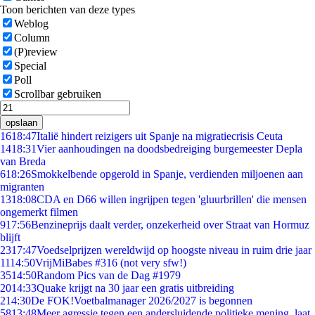
Toon berichten van deze types
Weblog
Column
(P)review
Special
Poll
Scrollbar gebruiken
opslaan
16
18:47
Italië hindert reizigers uit Spanje na migratiecrisis Ceuta
14
18:31
Vier aanhoudingen na doodsbedreiging burgemeester Depla
van Breda
6
18:26
Smokkelbende opgerold in Spanje, verdienden miljoenen aan
migranten
13
18:08
CDA en D66 willen ingrijpen tegen 'gluurbrillen' die mensen
ongemerkt filmen
9
17:56
Benzineprijs daalt verder, onzekerheid over Straat van Hormuz
blijft
23
17:47
Voedselprijzen wereldwijd op hoogste niveau in ruim drie jaar
11
14:50
VrijMiBabes #316 (not very sfw!)
35
14:50
Random Pics van de Dag #1979
20
14:33
Quake krijgt na 30 jaar een gratis uitbreiding
2
14:30
De FOK!Voetbalmanager 2026/2027 is begonnen
58
13:48
Meer agressie tegen een andersluidende politieke mening, laat