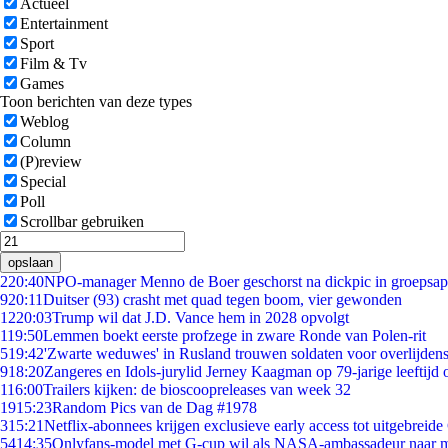
Actueel
Entertainment
Sport
Film & Tv
Games
Toon berichten van deze types
Weblog
Column
(P)review
Special
Poll
Scrollbar gebruiken
opslaan
2
20:40
NPO-manager Menno de Boer geschorst na dickpic in groepsa
9
20:11
Duitser (93) crasht met quad tegen boom, vier gewonden
12
20:03
Trump wil dat J.D. Vance hem in 2028 opvolgt
1
19:50
Lemmen boekt eerste profzege in zware Ronde van Polen-rit
5
19:42
'Zwarte weduwes' in Rusland trouwen soldaten voor overlijdens
9
18:20
Zangeres en Idols-jurylid Jerney Kaagman op 79-jarige leeftijd 
1
16:00
Trailers kijken: de bioscoopreleases van week 32
19
15:23
Random Pics van de Dag #1978
3
15:21
Netflix-abonnees krijgen exclusieve early access tot uitgebreide
54
14:35
Onlyfans-model met G-cup wil als NASA-ambassadeur naar 