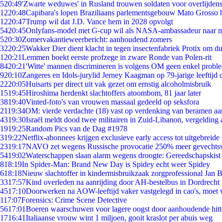
5
20:49
'Zwarte weduwes' in Rusland trouwen soldaten voor overlijdens
12
20:48
Capibara's lopen Braziliaans parlementsgebouw Mato Grosso 
12
20:47
Trump wil dat J.D. Vance hem in 2028 opvolgt
54
20:45
Onlyfans-model met G-cup wil als NASA-ambassadeur naar 
5
20:30
Zomervakantieweerbericht: aanhoudend zomers
32
20:25
Wakker Dier dient klacht in tegen insectenfabriek Protix om 
1
20:21
Lemmen boekt eerste profzege in zware Ronde van Polen-rit
84
20:21
'Witte' mannen discrimineren is volgens OM geen enkel probl
9
20:10
Zangeres en Idols-jurylid Jerney Kaagman op 79-jarige leeftijd 
22
20:05
Huisarts per direct uit vak gezet om ernstig alcoholmisbruik
15
19:45
Hiroshima herdenkt slachtoffers atoombom, 81 jaar later
38
19:40
Vinted-foto's van vrouwen massaal gedeeld op seksfora
21
19:34
OM: vierde verdachte (18) vast op verdenking van beramen aa
43
19:30
Israël meldt dood twee militairen in Zuid-Libanon, vergeldin
19
19:25
Random Pics van de Dag #1978
3
19:22
Netflix-abonnees krijgen exclusieve early access tot uitgebreide
23
19:17
NAVO zet wegens Russische provocatie 250% meer gevechtsvl
54
19:02
Waterschappen slaan alarm wegens droogte: Gereedschapskist
8
18:19
In Spider-Man: Brand New Day is Spidey echt weer Spidey
6
18:18
Nieuw slachtoffer in kindermisbruikzaak zorgprofessional Jan B
33
17:57
Kind overleden na aanrijding door AH-bestelbus in Dordrecht
45
17:10
Doorwerken na AOW-leeftijd vaker vastgelegd in cao's, moet
1
17:07
Forensics: Crime Scene Detective
56
17:01
Boeren waarschuwen voor lagere oogst door aanhoudende hitt
17
16:41
Italiaanse vrouw wint 1 miljoen, gooit kraslot per abuis weg