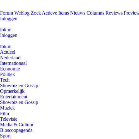
Forum
Weblog
Zoek
Actieve Items
Nieuws
Columns
Reviews
Previe
Inloggen
fok.nl
Inloggen
fok.nl
Actueel
Nederland
Internationaal
Economie
Politiek
Tech
Showbiz en Gossip
Opmerkelijk
Entertainment
Showbiz en Gossip
Muziek
Film
Televisie
Media & Cultuur
Bioscoopagenda
Sport