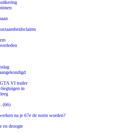
uitkering
binnen
maan
duurzaamheidsclaims
eem
overleden
nslag
g aangekondigd
 GTA VI trailer
iegtuigen in
 leeg
. (66)
 werken na je 67e de norm worden?
e en droogte