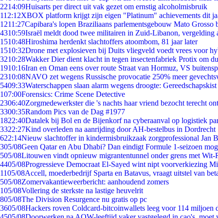
22
14:09
Huisarts per direct uit vak gezet om ernstig alcoholmisbruik
1
12:12
XBOX platform krijgt zijn eigen "Platinum" achievements dit ja
12
11:27
Capibara's lopen Braziliaans parlementsgebouw Mato Grosso 
43
10:59
Israël meldt dood twee militairen in Zuid-Libanon, vergeldin
15
10:48
Hiroshima herdenkt slachtoffers atoombom, 81 jaar later
15
10:32
Drone met explosieven bij Duits vliegveld voedt vrees voor hy
32
10:28
Wakker Dier dient klacht in tegen insectenfabriek Protix om 
19
10:16
Iran en Oman eens over route Straat van Hormuz, VS buitensp
23
10:08
NAVO zet wegens Russische provocatie 250% meer gevechtsvl
54
09:33
Waterschappen slaan alarm wegens droogte: Gereedschapskist
1
07:00
Forensics: Crime Scene Detective
23
06:40
Zorgmedewerkster die 's nachts haar vriend bezocht terecht on
33
00:35
Random Pics van de Dag #1977
18
22:40
Datalek bij Bol en de Bijenkorf na cyberaanval op logistiek pa
33
22:27
Kind overleden na aanrijding door AH-bestelbus in Dordrecht
6
22:14
Nieuw slachtoffer in kindermisbruikzaak zorgprofessional Jan B
3
05/08
Geen Qatar en Abu Dhabi? Dan eindigt Formule 1-seizoen moge
5
05/08
Litouwen vindt opnieuw migrantentunnel onder grens met Wit-
44
05/08
Progressieve Democraat El-Sayed wint nipt voorverkiezing M
11
05/08
Accell, moederbedrijf Sparta en Batavus, vraagt uitstel van bet
5
05/08
Zomervakantieweerbericht: aanhoudend zomers
1
05/08
Vollering de sterkste na lastige heuvelrit
8
05/08
The Division Resurgence nu gratis op pc
36
05/08
Hackers roven Coldcard-bitcoinwallets leeg voor 114 miljoen d
45
05/08
Doorwerken na AOW-leeftijd vaker vastgelegd in cao's, moet