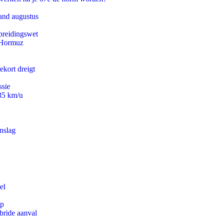
and augustus
preidingswet
n Hormuz
ekort dreigt
ssie
235 km/u
nslag
el
pp
bride aanval