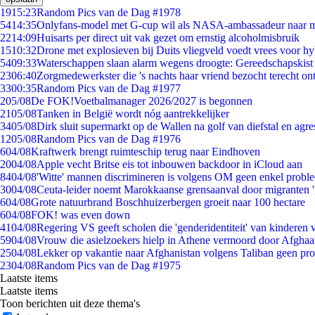
19
15:23
Random Pics van de Dag #1978
54
14:35
Onlyfans-model met G-cup wil als NASA-ambassadeur naar 
22
14:09
Huisarts per direct uit vak gezet om ernstig alcoholmisbruik
15
10:32
Drone met explosieven bij Duits vliegveld voedt vrees voor hy
54
09:33
Waterschappen slaan alarm wegens droogte: Gereedschapskist
23
06:40
Zorgmedewerkster die 's nachts haar vriend bezocht terecht on
33
00:35
Random Pics van de Dag #1977
2
05/08
De FOK!Voetbalmanager 2026/2027 is begonnen
21
05/08
Tanken in België wordt nóg aantrekkelijker
34
05/08
Dirk sluit supermarkt op de Wallen na golf van diefstal en agre
12
05/08
Random Pics van de Dag #1976
6
04/08
Kraftwerk brengt ruimteschip terug naar Eindhoven
20
04/08
Apple vecht Britse eis tot inbouwen backdoor in iCloud aan
84
04/08
'Witte' mannen discrimineren is volgens OM geen enkel probl
30
04/08
Ceuta-leider noemt Marokkaanse grensaanval door migranten 
6
04/08
Grote natuurbrand Boschhuizerbergen groeit naar 100 hectare
6
04/08
FOK! was even down
41
04/08
Regering VS geeft scholen die 'genderidentiteit' van kinderen
59
04/08
Vrouw die asielzoekers hielp in Athene vermoord door Afghaa
25
04/08
Lekker op vakantie naar Afghanistan volgens Taliban geen pr
23
04/08
Random Pics van de Dag #1975
Laatste items
Laatste items
Toon berichten uit deze thema's