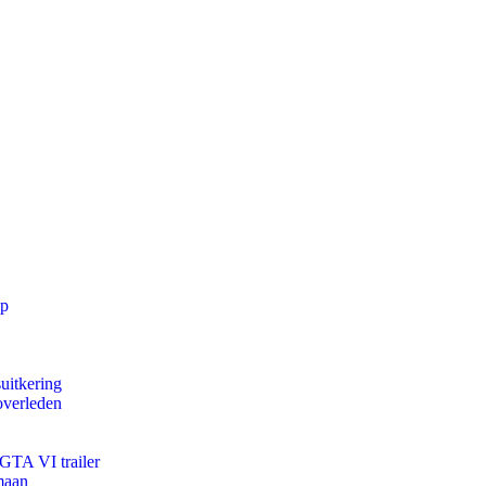
pp
uitkering
overleden
 GTA VI trailer
maan