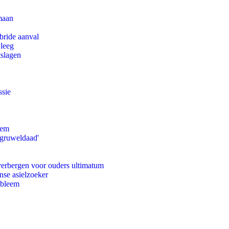
maan
bride aanval
 leeg
tslagen
ssie
eem
'gruweldaad'
 verbergen voor ouders ultimatum
nse asielzoeker
obleem