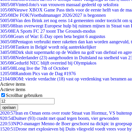
38
05/08
Vinted-foto's van vrouwen massaal gedeeld op seksfora
1
05/08
Nieuwe XBOX Game Pass titels voor de eerste helft van de ma
2
05/08
De FOK!Voetbalmanager 2026/2027 is begonnen
50
05/08
Van den Brink zet nog eens 14 gemeenten onder toezicht om s
18
05/08
Iran overweegt Europese hulp bij ruimen mijnen in Straat va
3
05/08
EA Sports FC 27 toont The Grounds-modus
1
05/08
Gears of War: E-Day open beta begint 6 augustus
36
05/08
Pentagon verbruikt meer raketten dan kan worden aangevuld, t
21
05/08
Tanken in België wordt nóg aantrekkelijker
34
05/08
Dirk sluit supermarkt op de Wallen na golf van diefstal en agre
13
05/08
Nederlander (23) aangehouden in Duitsland na snelheid van 
3
05/08
Gedurfd NEC blijft overeind bij Olympiakos
14
05/08
Long live the 7th of October
12
05/08
Random Pics van de Dag #1976
21
04/08
OM: vierde verdachte (18) vast op verdenking van beramen aa
Actieve items
Actieve items
Scrollbar gebruiken
opslaan
20
20:57
Iran en Oman eens over route Straat van Hormuz, VS buitensp
9
20:54
Duitser (93) crasht met quad tegen boom, vier gewonden
2
20:53
NPO-manager Menno de Boer geschorst na dickpic in groepsa
15
20:51
Drone met explosieven bij Duits vliegveld voedt vrees voor hy