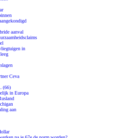
ar
binnen
g aangekondigd
bride aanval
duurzaamheidsclaims
el
iegtuigen in
 leeg
tslagen
rtner Ceva
. (66)
lijk in Europa
Rusland
ichigan
aling aan
ollar
 werken na je 67e de norm worden?