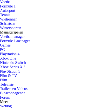
Voetbal
Formule 1
Autosport
Tennis
Wielrennen
Schaatsen
Wintersporten
Managerspelen
Voetbalmanager
Formule 1-manager
Games
PC
Playstation 4
Xbox One
Nintendo Switch
Xbox Series X|S
PlayStation 5
Film & TV
Film
Televisie
Trailers en Videos
Bioscoopagenda
Forum
Meer
Weblog