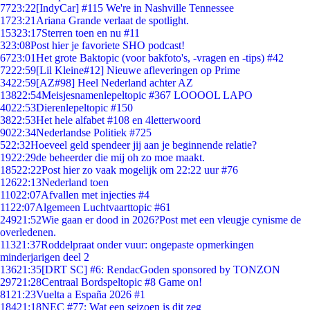
77
23:22
[IndyCar] #115 We're in Nashville Tennessee
17
23:21
Ariana Grande verlaat de spotlight.
153
23:17
Sterren toen en nu #11
3
23:08
Post hier je favoriete SHO podcast!
67
23:01
Het grote Baktopic (voor bakfoto's, -vragen en -tips) #42
72
22:59
[Lil Kleine#12] Nieuwe afleveringen op Prime
34
22:59
[AZ#98] Heel Nederland achter AZ
138
22:54
Meisjesnamenlepeltopic #367 LOOOOL LAPO
40
22:53
Dierenlepeltopic #150
38
22:53
Het hele alfabet #108 en 4letterwoord
90
22:34
Nederlandse Politiek #725
5
22:32
Hoeveel geld spendeer jij aan je beginnende relatie?
19
22:29
de beheerder die mij oh zo moe maakt.
185
22:22
Post hier zo vaak mogelijk om 22:22 uur #76
126
22:13
Nederland toen
110
22:07
Afvallen met injecties #4
11
22:07
Algemeen Luchtvaarttopic #61
249
21:52
Wie gaan er dood in 2026?Post met een vleugje cynisme de
overledenen.
113
21:37
Roddelpraat onder vuur: ongepaste opmerkingen
minderjarigen deel 2
136
21:35
[DRT SC] #6: RendacGoden sponsored by TONZON
297
21:28
Centraal Bordspeltopic #8 Game on!
81
21:23
Vuelta a España 2026 #1
184
21:18
NEC #77: Wat een seizoen is dit zeg