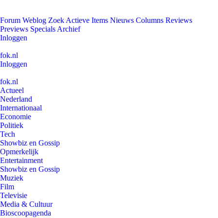
Forum
Weblog
Zoek
Actieve Items
Nieuws
Columns
Reviews
Previews
Specials
Archief
Inloggen
fok.nl
Inloggen
fok.nl
Actueel
Nederland
Internationaal
Economie
Politiek
Tech
Showbiz en Gossip
Opmerkelijk
Entertainment
Showbiz en Gossip
Muziek
Film
Televisie
Media & Cultuur
Bioscoopagenda