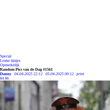
Special
Leuke lijstjes
Opmerkelijk
Random Pics van de Dag #1561
Danny
04-04-2025 22:12
05-04-2025 00:12
print
84
86