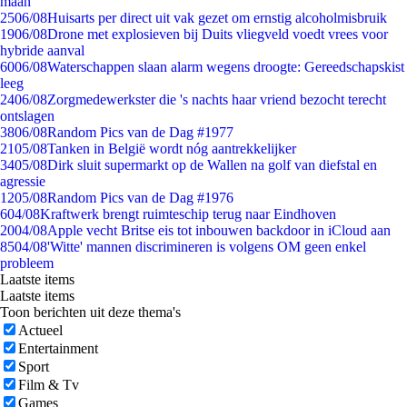
maan
25
06/08
Huisarts per direct uit vak gezet om ernstig alcoholmisbruik
19
06/08
Drone met explosieven bij Duits vliegveld voedt vrees voor
hybride aanval
60
06/08
Waterschappen slaan alarm wegens droogte: Gereedschapskist
leeg
24
06/08
Zorgmedewerkster die 's nachts haar vriend bezocht terecht
ontslagen
38
06/08
Random Pics van de Dag #1977
21
05/08
Tanken in België wordt nóg aantrekkelijker
34
05/08
Dirk sluit supermarkt op de Wallen na golf van diefstal en
agressie
12
05/08
Random Pics van de Dag #1976
6
04/08
Kraftwerk brengt ruimteschip terug naar Eindhoven
20
04/08
Apple vecht Britse eis tot inbouwen backdoor in iCloud aan
85
04/08
'Witte' mannen discrimineren is volgens OM geen enkel
probleem
Laatste items
Laatste items
Toon berichten uit deze thema's
Actueel
Entertainment
Sport
Film & Tv
Games