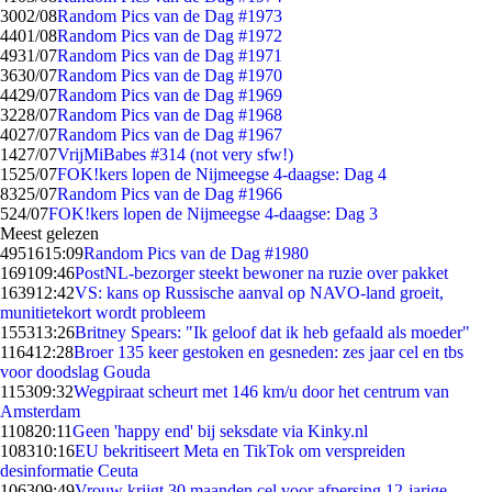
30
02/08
Random Pics van de Dag #1973
44
01/08
Random Pics van de Dag #1972
49
31/07
Random Pics van de Dag #1971
36
30/07
Random Pics van de Dag #1970
44
29/07
Random Pics van de Dag #1969
32
28/07
Random Pics van de Dag #1968
40
27/07
Random Pics van de Dag #1967
14
27/07
VrijMiBabes #314 (not very sfw!)
15
25/07
FOK!kers lopen de Nijmeegse 4-daagse: Dag 4
83
25/07
Random Pics van de Dag #1966
5
24/07
FOK!kers lopen de Nijmeegse 4-daagse: Dag 3
Meest gelezen
49516
15:09
Random Pics van de Dag #1980
1691
09:46
PostNL-bezorger steekt bewoner na ruzie over pakket
1639
12:42
VS: kans op Russische aanval op NAVO-land groeit,
munitietekort wordt probleem
1553
13:26
Britney Spears: "Ik geloof dat ik heb gefaald als moeder"
1164
12:28
Broer 135 keer gestoken en gesneden: zes jaar cel en tbs
voor doodslag Gouda
1153
09:32
Wegpiraat scheurt met 146 km/u door het centrum van
Amsterdam
1108
20:11
Geen 'happy end' bij seksdate via Kinky.nl
1083
10:16
EU bekritiseert Meta en TikTok om verspreiden
desinformatie Ceuta
1063
09:49
Vrouw krijgt 30 maanden cel voor afpersing 12-jarige