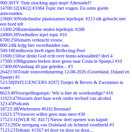
9
00:36
TV Time (tracking app) stopt! Alternatief?
147
00:32
[AKQ] #3384 Topic met vragen. En soms goede
antwoorden.
236
00:30
Nederlandse plaatsnamen lepeltopic #213 elk gehucht met
een bord telt
133
00:29
Buitenlandse steden lepeltopic #268
249
00:28
Voetballers lepel topic #16
67
00:25
Huisarts verkracht vrouw.
8
00:24
Ik krijg hier zweethanden van.
5
00:18
Eindhoven heeft eigen Reflecting Pool
116
00:15
Hoe denkt God echt over homo-seksualiteit? deel 4
175
00:10
Migranten breken door grens naar Ceuta in Spanje,l #10
174
00:06
Vandaag 40 jaar geleden... #3
264
23:56
Totale zonsverduistering 12-08-2026 (Groenland, IJsland en
Spanje) #1
5
23:50
[INFLUENCERS #297] Toetjes & Bevers & Zwemmen in
water
86
23:49
Voorspellingstopic: Wie is hier de weerkundige? #16
119
23:47
Huisarts doet haar werk onder invloed van alcohol
3
23:45
Podcasts
187
23:38
[Wielrennen #616] Brennan!
116
23:37
Vrouwen willen geen man meer #30
175
23:31
[WLR SC #417] Nieuw deel openen was kaputt
67
23:29
De neergang van Duitsland als lichtend voorbeeld #3
71
23:23
Teltopic #1567 tel door en door en door....