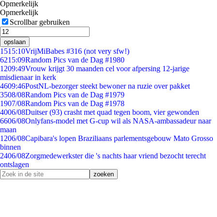
Opmerkelijk
Opmerkelijk
Scrollbar gebruiken
opslaan
15
15:10
VrijMiBabes #316 (not very sfw!)
62
15:09
Random Pics van de Dag #1980
12
09:49
Vrouw krijgt 30 maanden cel voor afpersing 12-jarige
misdienaar in kerk
46
09:46
PostNL-bezorger steekt bewoner na ruzie over pakket
35
08/08
Random Pics van de Dag #1979
19
07/08
Random Pics van de Dag #1978
40
06/08
Duitser (93) crasht met quad tegen boom, vier gewonden
66
06/08
Onlyfans-model met G-cup wil als NASA-ambassadeur naar
maan
12
06/08
Capibara's lopen Braziliaans parlementsgebouw Mato Grosso
binnen
24
06/08
Zorgmedewerkster die 's nachts haar vriend bezocht terecht
ontslagen