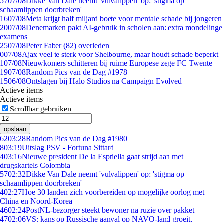
57
07/08
Dikke Van Dale neemt 'vulvalippen' op: 'stigma op
schaamlippen doorbreken'
16
07/08
Meta krijgt half miljard boete voor mentale schade bij jongeren
20
07/08
Denemarken pakt AI-gebruik in scholen aan: extra mondelinge
examens
25
07/08
Peter Faber (82) overleden
0
07/08
Ajax veel te sterk voor Shelbourne, maar houdt schade beperkt
1
07/08
Nieuwkomers schitteren bij ruime Europese zege FC Twente
19
07/08
Random Pics van de Dag #1978
15
06/08
Ontslagen bij Halo Studios na Campaign Evolved
Actieve items
Actieve items
Scrollbar gebruiken
opslaan
62
03:28
Random Pics van de Dag #1980
8
03:19
Uitslag PSV - Fortuna Sittard
4
03:16
Nieuwe president De la Espriella gaat strijd aan met
drugskartels Colombia
57
02:32
Dikke Van Dale neemt 'vulvalippen' op: 'stigma op
schaamlippen doorbreken'
4
02:27
Hoe 30 landen zich voorbereiden op mogelijke oorlog met
China en Noord-Korea
46
02:24
PostNL-bezorger steekt bewoner na ruzie over pakket
47
02:06
VS: kans op Russische aanval op NAVO-land groeit,