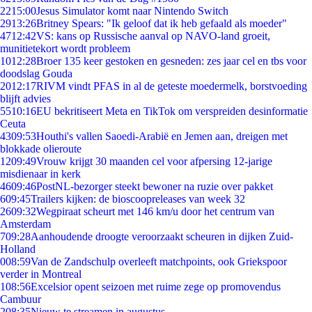
22
15:00
Jesus Simulator komt naar Nintendo Switch
29
13:26
Britney Spears: "Ik geloof dat ik heb gefaald als moeder"
47
12:42
VS: kans op Russische aanval op NAVO-land groeit,
munitietekort wordt probleem
10
12:28
Broer 135 keer gestoken en gesneden: zes jaar cel en tbs voor
doodslag Gouda
20
12:17
RIVM vindt PFAS in al de geteste moedermelk, borstvoeding
blijft advies
55
10:16
EU bekritiseert Meta en TikTok om verspreiden desinformatie
Ceuta
43
09:53
Houthi's vallen Saoedi-Arabië en Jemen aan, dreigen met
blokkade olieroute
12
09:49
Vrouw krijgt 30 maanden cel voor afpersing 12-jarige
misdienaar in kerk
46
09:46
PostNL-bezorger steekt bewoner na ruzie over pakket
6
09:45
Trailers kijken: de bioscoopreleases van week 32
26
09:32
Wegpiraat scheurt met 146 km/u door het centrum van
Amsterdam
7
09:28
Aanhoudende droogte veroorzaakt scheuren in dijken Zuid-
Holland
0
08:59
Van de Zandschulp overleeft matchpoints, ook Griekspoor
verder in Montreal
1
08:56
Excelsior opent seizoen met ruime zege op promovendus
Cambuur
2
08:35
Nieuw te streamen in augustus