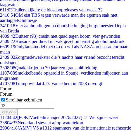
laagwater
6
11:03
Trailers kijken: de bioscoopreleases van week 32
24
10:54
OM eist TBS tegen verwarde man die agenten stak met
aardappelschilmesje
24
10:18
Vier aanhoudingen na doodsbedreiging burgemeester Depla
van Breda
40
09:42
Duitser (93) crasht met quad tegen boom, vier gewonden
25
09:22
Huisarts per direct uit vak gezet om ernstig alcoholmisbruik
66
09:19
Onlyfans-model met G-cup wil als NASA-ambassadeur naar
maan
24
09:02
Zorgmedewerkster die 's nachts haar vriend bezocht terecht
ontslagen
23
08/08
Quake krijgt na 30 jaar een gratis uitbreiding
11
07/08
Smokkelbende opgerold in Spanje, verdienden miljoenen aan
migranten
47
07/08
Trump wil dat J.D. Vance hem in 2028 opvolgt
Forum
Forum
Scrollbar gebruiken
opslaan
112
04:42
[FOK!Voetbalmanager 2026/2027] #1 We zijn er weer
238
04:35
Nederland stevent af op watertekort
299
04:18
[AMV] VS #1312 spammers van de internationale rechtsorde