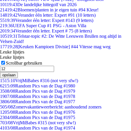
101
19:43
De landelijke hittegolf van 2026
214
19:42
Bloemen/planten in je eigen tuin #94 Kleur!
148
19:42
Verander één letter: Expert #91 (10 letters)
55
19:39
Verander één letter: Expert #143 (9 letters)
2
19:36
UEFA Super Cup #1 PSG - Aston Villa
20
19:34
Verander één letter. Expert # 75 (8 letters)
105
19:31
Telstar-topic #2: De Witte Leeuwen Brullen nog altijd in
Velsen-Zuid!
177
19:28
[Keuken Kampioen Divisie] #44 Vitesse mag weg
Leuke lijstjes
Leuke lijstjes
Scrollbar gebruiken
opslaan
15
15:10
VrijMiBabes #316 (not very sfw!)
62
15:09
Random Pics van de Dag #1980
35
08/08
Random Pics van de Dag #1979
19
07/08
Random Pics van de Dag #1978
38
06/08
Random Pics van de Dag #1977
5
05/08
Zomervakantieweerbericht: aanhoudend zomers
12
05/08
Random Pics van de Dag #1976
23
04/08
Random Pics van de Dag #1975
7
03/08
VrijMiBabes #315 (not very sfw!)
41
03/08
Random Pics van de Dag #1974