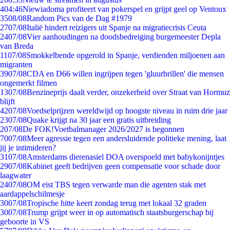
4
04:46
Niewiadoma profiteert van pokerspel en grijpt geel op Ventoux
35
08/08
Random Pics van de Dag #1979
27
07/08
Italië hindert reizigers uit Spanje na migratiecrisis Ceuta
24
07/08
Vier aanhoudingen na doodsbedreiging burgemeester Depla
van Breda
11
07/08
Smokkelbende opgerold in Spanje, verdienden miljoenen aan
migranten
39
07/08
CDA en D66 willen ingrijpen tegen 'gluurbrillen' die mensen
ongemerkt filmen
13
07/08
Benzineprijs daalt verder, onzekerheid over Straat van Hormuz
blijft
42
07/08
Voedselprijzen wereldwijd op hoogste niveau in ruim drie jaar
23
07/08
Quake krijgt na 30 jaar een gratis uitbreiding
2
07/08
De FOK!Voetbalmanager 2026/2027 is begonnen
70
07/08
Meer agressie tegen een andersluidende politieke mening, laat
jij je intimideren?
31
07/08
Amsterdams dierenasiel DOA overspoeld met babykonijntjes
29
07/08
Kabinet geeft bedrijven geen compensatie voor schade door
laagwater
24
07/08
OM eist TBS tegen verwarde man die agenten stak met
aardappelschilmesje
30
07/08
Tropische hitte keert zondag terug met lokaal 32 graden
30
07/08
Trump grijpt weer in op automatisch staatsburgerschap bij
geboorte in VS