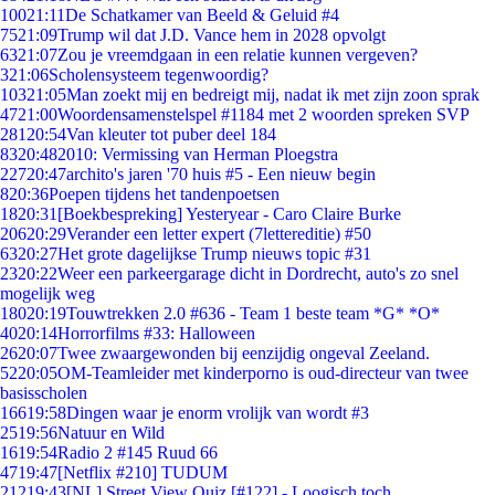
100
21:11
De Schatkamer van Beeld & Geluid #4
75
21:09
Trump wil dat J.D. Vance hem in 2028 opvolgt
63
21:07
Zou je vreemdgaan in een relatie kunnen vergeven?
3
21:06
Scholensysteem tegenwoordig?
103
21:05
Man zoekt mij en bedreigt mij, nadat ik met zijn zoon sprak
47
21:00
Woordensamenstelspel #1184 met 2 woorden spreken SVP
281
20:54
Van kleuter tot puber deel 184
83
20:48
2010: Vermissing van Herman Ploegstra
227
20:47
archito's jaren '70 huis #5 - Een nieuw begin
8
20:36
Poepen tijdens het tandenpoetsen
18
20:31
[Boekbespreking] Yesteryear - Caro Claire Burke
206
20:29
Verander een letter expert (7lettereditie) #50
63
20:27
Het grote dagelijkse Trump nieuws topic #31
23
20:22
Weer een parkeergarage dicht in Dordrecht, auto's zo snel
mogelijk weg
180
20:19
Touwtrekken 2.0 #636 - Team 1 beste team *G* *O*
40
20:14
Horrorfilms #33: Halloween
26
20:07
Twee zwaargewonden bij eenzijdig ongeval Zeeland.
52
20:05
OM-Teamleider met kinderporno is oud-directeur van twee
basisscholen
166
19:58
Dingen waar je enorm vrolijk van wordt #3
25
19:56
Natuur en Wild
16
19:54
Radio 2 #145 Ruud 66
47
19:47
[Netflix #210] TUDUM
212
19:43
[NL] Street View Quiz [#122] - Loogisch toch