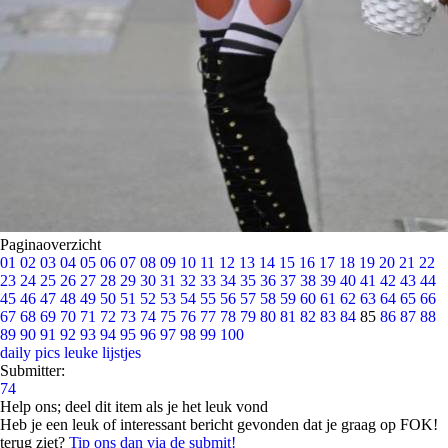
Paginaoverzicht
01
02
03
04
05
06
07
08
09
10
11
12
13
14
15
16
17
18
19
20
21
22
23
24
25
26
27
28
29
30
31
32
33
34
35
36
37
38
39
40
41
42
43
44
45
46
47
48
49
50
51
52
53
54
55
56
57
58
59
60
61
62
63
64
65
66
67
68
69
70
71
72
73
74
75
76
77
78
79
80
81
82
83
84
85
86
87
88
89
90
91
92
93
94
95
96
97
98
99
100
daily pics
leuke lijstjes
Submitter:
74
Help ons; deel dit item als je het leuk vond
Heb je een leuk of interessant bericht gevonden dat je graag op FOK!
terug ziet?
Tip ons dan via de submit!