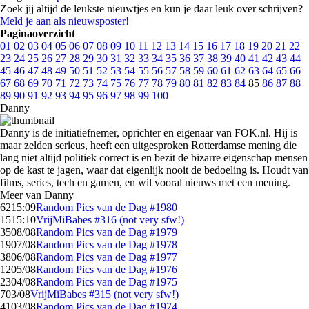
Zoek jij altijd de leukste nieuwtjes en kun je daar leuk over schrijven?
Meld je aan als nieuwsposter!
Paginaoverzicht
01
02
03
04
05
06
07
08
09
10
11
12
13
14
15
16
17
18
19
20
21
22
23
24
25
26
27
28
29
30
31
32
33
34
35
36
37
38
39
40
41
42
43
44
45
46
47
48
49
50
51
52
53
54
55
56
57
58
59
60
61
62
63
64
65
66
67
68
69
70
71
72
73
74
75
76
77
78
79
80
81
82
83
84
85
86
87
88
89
90
91
92
93
94
95
96
97
98
99
100
Danny
Danny is de initiatiefnemer, oprichter en eigenaar van FOK.nl. Hij is
maar zelden serieus, heeft een uitgesproken Rotterdamse mening die
lang niet altijd politiek correct is en bezit de bizarre eigenschap mensen
op de kast te jagen, waar dat eigenlijk nooit de bedoeling is. Houdt van
films, series, tech en gamen, en wil vooral nieuws met een mening.
Meer van Danny
62
15:09
Random Pics van de Dag #1980
15
15:10
VrijMiBabes #316 (not very sfw!)
35
08/08
Random Pics van de Dag #1979
19
07/08
Random Pics van de Dag #1978
38
06/08
Random Pics van de Dag #1977
12
05/08
Random Pics van de Dag #1976
23
04/08
Random Pics van de Dag #1975
7
03/08
VrijMiBabes #315 (not very sfw!)
41
03/08
Random Pics van de Dag #1974