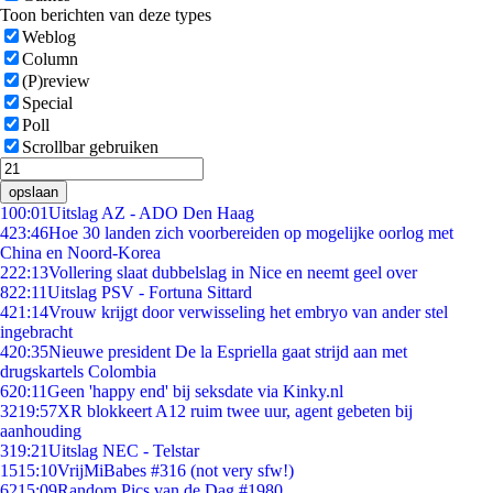
Toon berichten van deze types
Weblog
Column
(P)review
Special
Poll
Scrollbar gebruiken
opslaan
1
00:01
Uitslag AZ - ADO Den Haag
4
23:46
Hoe 30 landen zich voorbereiden op mogelijke oorlog met
China en Noord-Korea
2
22:13
Vollering slaat dubbelslag in Nice en neemt geel over
8
22:11
Uitslag PSV - Fortuna Sittard
4
21:14
Vrouw krijgt door verwisseling het embryo van ander stel
ingebracht
4
20:35
Nieuwe president De la Espriella gaat strijd aan met
drugskartels Colombia
6
20:11
Geen 'happy end' bij seksdate via Kinky.nl
32
19:57
XR blokkeert A12 ruim twee uur, agent gebeten bij
aanhouding
3
19:21
Uitslag NEC - Telstar
15
15:10
VrijMiBabes #316 (not very sfw!)
62
15:09
Random Pics van de Dag #1980