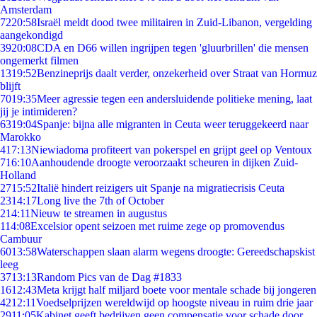
Amsterdam
72
20:58
Israël meldt dood twee militairen in Zuid-Libanon, vergelding
aangekondigd
39
20:08
CDA en D66 willen ingrijpen tegen 'gluurbrillen' die mensen
ongemerkt filmen
13
19:52
Benzineprijs daalt verder, onzekerheid over Straat van Hormuz
blijft
70
19:35
Meer agressie tegen een andersluidende politieke mening, laat
jij je intimideren?
63
19:04
Spanje: bijna alle migranten in Ceuta weer teruggekeerd naar
Marokko
4
17:13
Niewiadoma profiteert van pokerspel en grijpt geel op Ventoux
7
16:10
Aanhoudende droogte veroorzaakt scheuren in dijken Zuid-
Holland
27
15:52
Italië hindert reizigers uit Spanje na migratiecrisis Ceuta
23
14:17
Long live the 7th of October
2
14:11
Nieuw te streamen in augustus
1
14:08
Excelsior opent seizoen met ruime zege op promovendus
Cambuur
60
13:58
Waterschappen slaan alarm wegens droogte: Gereedschapskist
leeg
37
13:13
Random Pics van de Dag #1833
16
12:43
Meta krijgt half miljard boete voor mentale schade bij jongeren
42
12:11
Voedselprijzen wereldwijd op hoogste niveau in ruim drie jaar
29
11:05
Kabinet geeft bedrijven geen compensatie voor schade door