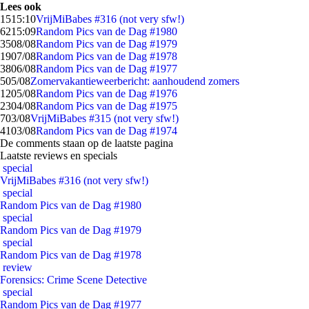
Lees ook
15
15:10
VrijMiBabes #316 (not very sfw!)
62
15:09
Random Pics van de Dag #1980
35
08/08
Random Pics van de Dag #1979
19
07/08
Random Pics van de Dag #1978
38
06/08
Random Pics van de Dag #1977
5
05/08
Zomervakantieweerbericht: aanhoudend zomers
12
05/08
Random Pics van de Dag #1976
23
04/08
Random Pics van de Dag #1975
7
03/08
VrijMiBabes #315 (not very sfw!)
41
03/08
Random Pics van de Dag #1974
De comments staan op de laatste pagina
Laatste reviews en specials
special
VrijMiBabes #316 (not very sfw!)
special
Random Pics van de Dag #1980
special
Random Pics van de Dag #1979
special
Random Pics van de Dag #1978
review
Forensics: Crime Scene Detective
special
Random Pics van de Dag #1977