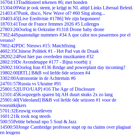
167
04:13
Traditioneel tekenen #6; met honden
153
04:09
Wat je ook stemt, je krijgt in NL altijd Links Liberaal Beleid.
214
03:47
Punk, disco, New Wave of? #60 Sing along...
194
03:45
[Live Eredivisie #1786] We zijn begonnen!
187
03:41
Tour de France femmes 2026 #5 Lollergps
278
03:26
Oorlog in Oekraïne #1318 Drone baby drone
73
02:44
Spaanstalige nummers #34 A que calor nos pasaremos por el
verano?
78
02:42
PDC Nieuws #15: Matchfixing
46
02:35
Chinese Politiek #1 - Het Pad van de Draak
282
02:24
Post hier pas overleden muzikanten #32
28
02:19
De Avondetappe #177 - Bijna voorbij :(
269
02:16
Oorlog Iran #136 Bridge and powerplant day incoming?
198
02:00
[RTL] B&B vol liefde 6de seizoen #4
33
02:00
Astronomie in de Achtertuin #6
247
01:57
Russia vs Ukraine #91
258
01:52
[UFO/UAP] #16 The Age of Disclosure
121
01:45
Koopzegels sparen bij AH duurt straks 2x zo lang
259
01:40
[Videoland] B&B vol liefde 6de seizoen #1 voor de
vooruitkijkers
57
01:32
Eeuwig voortleven
16
01:21
Ik rook nog steeds
5
00:55
Petitie behoud npo 5 Soul & Jazz
145
00:50
Jonge Cambridge professor stapt op na claims over plagiaat
en leugens