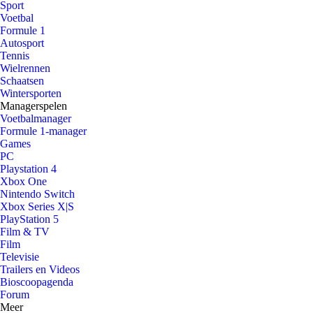
Sport
Voetbal
Formule 1
Autosport
Tennis
Wielrennen
Schaatsen
Wintersporten
Managerspelen
Voetbalmanager
Formule 1-manager
Games
PC
Playstation 4
Xbox One
Nintendo Switch
Xbox Series X|S
PlayStation 5
Film & TV
Film
Televisie
Trailers en Videos
Bioscoopagenda
Forum
Meer