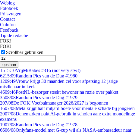
Weblog
Fotoboek
Prijsvragen
Contact
Colofon
Feedback
Tip de redactie
FOK!
FOK!
Scrollbar gebruiken
opslaan
15
15:10
VrijMiBabes #316 (not very sfw!)
62
15:09
Random Pics van de Dag #1980
12
09:49
Vrouw krijgt 30 maanden cel voor afpersing 12-jarige
misdienaar in kerk
46
09:46
PostNL-bezorger steekt bewoner na ruzie over pakket
35
08/08
Random Pics van de Dag #1979
2
07/08
De FOK!Voetbalmanager 2026/2027 is begonnen
16
07/08
Meta krijgt half miljard boete voor mentale schade bij jongeren
20
07/08
Denemarken pakt AI-gebruik in scholen aan: extra mondelinge
examens
19
07/08
Random Pics van de Dag #1978
66
06/08
Onlyfans-model met G-cup wil als NASA-ambassadeur naar