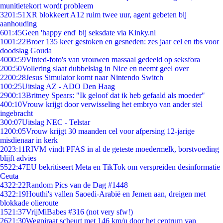
munitietekort wordt probleem
32
01:51
XR blokkeert A12 ruim twee uur, agent gebeten bij
aanhouding
6
01:45
Geen 'happy end' bij seksdate via Kinky.nl
10
01:22
Broer 135 keer gestoken en gesneden: zes jaar cel en tbs voor
doodslag Gouda
40
00:59
Vinted-foto's van vrouwen massaal gedeeld op seksfora
2
00:50
Vollering slaat dubbelslag in Nice en neemt geel over
22
00:28
Jesus Simulator komt naar Nintendo Switch
1
00:25
Uitslag AZ - ADO Den Haag
29
00:13
Britney Spears: "Ik geloof dat ik heb gefaald als moeder"
4
00:10
Vrouw krijgt door verwisseling het embryo van ander stel
ingebracht
3
00:07
Uitslag NEC - Telstar
12
00:05
Vrouw krijgt 30 maanden cel voor afpersing 12-jarige
misdienaar in kerk
20
23:11
RIVM vindt PFAS in al de geteste moedermelk, borstvoeding
blijft advies
55
22:47
EU bekritiseert Meta en TikTok om verspreiden desinformatie
Ceuta
43
22:22
Random Pics van de Dag #1448
43
22:19
Houthi's vallen Saoedi-Arabië en Jemen aan, dreigen met
blokkade olieroute
15
21:37
VrijMiBabes #316 (not very sfw!)
26
21:30
Wegpiraat scheurt met 146 km/u door het centrum van