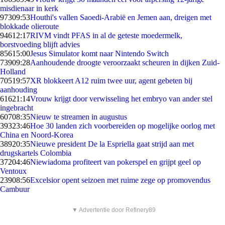
misdienaar in kerk
973
09:53
Houthi's vallen Saoedi-Arabië en Jemen aan, dreigen met
blokkade olieroute
946
12:17
RIVM vindt PFAS in al de geteste moedermelk,
borstvoeding blijft advies
856
15:00
Jesus Simulator komt naar Nintendo Switch
739
09:28
Aanhoudende droogte veroorzaakt scheuren in dijken Zuid-
Holland
705
19:57
XR blokkeert A12 ruim twee uur, agent gebeten bij
aanhouding
616
21:14
Vrouw krijgt door verwisseling het embryo van ander stel
ingebracht
607
08:35
Nieuw te streamen in augustus
393
23:46
Hoe 30 landen zich voorbereiden op mogelijke oorlog met
China en Noord-Korea
389
20:35
Nieuwe president De la Espriella gaat strijd aan met
drugskartels Colombia
372
04:46
Niewiadoma profiteert van pokerspel en grijpt geel op
Ventoux
239
08:56
Excelsior opent seizoen met ruime zege op promovendus
Cambuur
▼ Advertentie door Refinery89