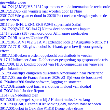
gruwelijke video
184
17:21
[AMV] VS #1312 spammers van de internationale rechtsorde
28
17:21
2026 kan warmste jaar worden door El Nino
230
17:21
Wie gaan er dood in 2026?Post met een vleugje cynisme de
overledenen.
281
17:20
[INFLUENCERS #294] supermarkt Safari
124
17:20
[WLR SC #417] Nieuw deel openen was kaputt
114
17:20
Lisa (38) vermoord door Afghaanse asielzoeker
207
17:19
Russia vs Ukraine #91
19
17:18
GTA VI #12 GTA VI Extended look 27 Augustus Netflix/YT
220
17:17
GR: Elk glas alcohol is riskant, geen bewijs voor gunstig
effect
188
17:15
Boeken worden opgekocht om chatbots te voeden
91
17:12
Influencer Anna Dobber over pestgedrag op gesponsorde reis
82
17:08
UEFA kondigt boycot van FIFA-competities aan vanwege
plan Infantino
15
17:05
Jaarlijks emigreren duizenden Amerikanen naar Nederland.
182
17:05
Tour de France femmes 2026 #3 Tijd voor de borstcrawl
6
17:04
Insta360 Studio software, lagging en stotteren
47
17:03
Huisarts doet haar werk onder invloed van alcohol
6
17:03
Global Justice Report
116
17:02
Nederland toen
92
17:02
Koopzegels sparen bij AH duurt straks 2x zo lang
218
17:00
[Golf] Centraal #18: Moving day, meestal naar beneden
39
17:00
Oorlog in Oekraïne #1318 Drone baby drone