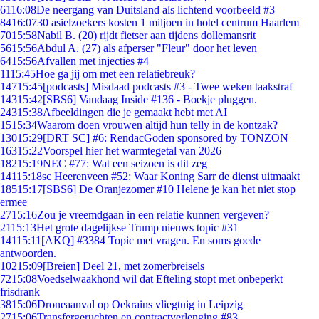
61
16:08
De neergang van Duitsland als lichtend voorbeeld #3
84
16:07
30 asielzoekers kosten 1 miljoen in hotel centrum Haarlem
70
15:58
Nabil B. (20) rijdt fietser aan tijdens dollemansrit
56
15:56
Abdul A. (27) als afperser "Fleur" door het leven
64
15:56
Afvallen met injecties #4
11
15:45
Hoe ga jij om met een relatiebreuk?
147
15:45
[podcasts] Misdaad podcasts #3 - Twee weken taakstraf
143
15:42
[SBS6] Vandaag Inside #136 - Boekje pluggen.
243
15:38
Afbeeldingen die je gemaakt hebt met AI
15
15:34
Waarom doen vrouwen altijd hun telly in de kontzak?
130
15:29
[DRT SC] #6: RendacGoden sponsored by TONZON
163
15:22
Voorspel hier het warmtegetal van 2026
182
15:19
NEC #77: Wat een seizoen is dit zeg
141
15:18
sc Heerenveen #52: Waar Koning Sarr de dienst uitmaakt
185
15:17
[SBS6] De Oranjezomer #10 Helene je kan het niet stop
ermee
27
15:16
Zou je vreemdgaan in een relatie kunnen vergeven?
21
15:13
Het grote dagelijkse Trump nieuws topic #31
141
15:11
[AKQ] #3384 Topic met vragen. En soms goede
antwoorden.
102
15:09
[Breien] Deel 21, met zomerbreisels
72
15:08
Voedselwaakhond wil dat Efteling stopt met onbeperkt
frisdrank
38
15:06
Droneaanval op Oekrains vliegtuig in Leipzig
27
15:06
Transfergeruchten en contractverlenging #83