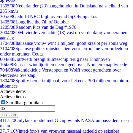
agressie
13
05/08
Nederlander (23) aangehouden in Duitsland na snelheid van
235 km/u
3
05/08
Gedurfd NEC blijft overeind bij Olympiakos
14
05/08
Long live the 7th of October
12
05/08
Random Pics van de Dag #1976
20
04/08
OM: vierde verdachte (18) vast op verdenking van beramen
aanslag
17
04/08
Italiaanse vrouw wint 1 miljoen, gooit kraslot per abuis weg
31
04/08
Spaanse politie: minstens tien voor terrorisme veroordeelden
onder migranten Ceuta
6
04/08
Kraftwerk brengt ruimteschip terug naar Eindhoven
1
04/08
Reusser wint tijdrit en neemt geel over, Nooijen knap tweede
7
04/08
Vakantiekiekje Verstappen en Wolff voedt geruchten over
Mercedes-overstap
18
04/08
Spotify bereikt mijlpaal, voor het eerst 300 miljoen premium-
abonnees
Actieve items
Actieve items
Scrollbar gebruiken
opslaan
41
17:20
Onlyfans-model met G-cup wil als NASA-ambassadeur naar
maan
37
17:16
Vinted-foto's van vrouwen massaal gedeeld op seksfora