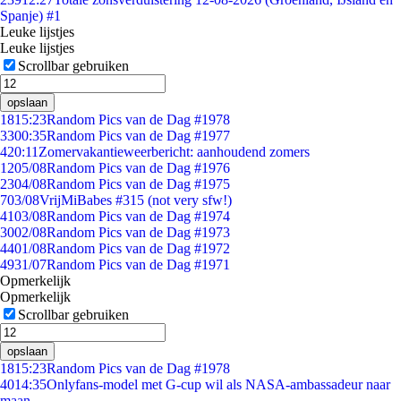
Spanje) #1
Leuke lijstjes
Leuke lijstjes
Scrollbar gebruiken
opslaan
18
15:23
Random Pics van de Dag #1978
33
00:35
Random Pics van de Dag #1977
4
20:11
Zomervakantieweerbericht: aanhoudend zomers
12
05/08
Random Pics van de Dag #1976
23
04/08
Random Pics van de Dag #1975
7
03/08
VrijMiBabes #315 (not very sfw!)
41
03/08
Random Pics van de Dag #1974
30
02/08
Random Pics van de Dag #1973
44
01/08
Random Pics van de Dag #1972
49
31/07
Random Pics van de Dag #1971
Opmerkelijk
Opmerkelijk
Scrollbar gebruiken
opslaan
18
15:23
Random Pics van de Dag #1978
40
14:35
Onlyfans-model met G-cup wil als NASA-ambassadeur naar
maan