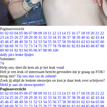
Paginaoverzicht
01
02
03
04
05
06
07
08
09
10
11
12
13
14
15
16
17
18
19
20
21
22
23
24
25
26
27
28
29
30
31
32
33
34
35
36
37
38
39
40
41
42
43
44
45
46
47
48
49
50
51
52
53
54
55
56
57
58
59
60
61
62
63
64
65
66
67
68
69
70
71
72
73
74
75
76
77
78
79
80
81
82
83
84
85
86
87
88
89
90
91
92
93
94
95
96
97
98
99
100
daily pics
leuke lijstjes
Submitter:
74
Help ons; deel dit item als je het leuk vond
Heb je een leuk of interessant bericht gevonden dat je graag op FOK!
terug ziet?
Tip ons dan via de submit!
Zoek jij altijd de leukste nieuwtjes en kun je daar leuk over schrijven?
Meld je aan als nieuwsposter!
Paginaoverzicht
01
02
03
04
05
06
07
08
09
10
11
12
13
14
15
16
17
18
19
20
21
22
23
24
25
26
27
28
29
30
31
32
33
34
35
36
37
38
39
40
41
42
43
44
45
46
47
48
49
50
51
52
53
54
55
56
57
58
59
60
61
62
63
64
65
66
67
68
69
70
71
72
73
74
75
76
77
78
79
80
81
82
83
84
85
86
87
88