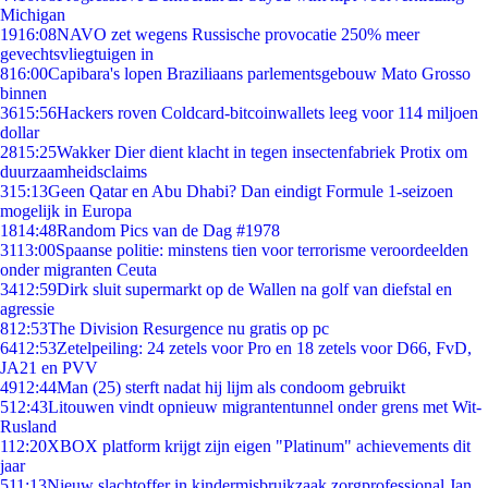
Michigan
19
16:08
NAVO zet wegens Russische provocatie 250% meer
gevechtsvliegtuigen in
8
16:00
Capibara's lopen Braziliaans parlementsgebouw Mato Grosso
binnen
36
15:56
Hackers roven Coldcard-bitcoinwallets leeg voor 114 miljoen
dollar
28
15:25
Wakker Dier dient klacht in tegen insectenfabriek Protix om
duurzaamheidsclaims
3
15:13
Geen Qatar en Abu Dhabi? Dan eindigt Formule 1-seizoen
mogelijk in Europa
18
14:48
Random Pics van de Dag #1978
31
13:00
Spaanse politie: minstens tien voor terrorisme veroordeelden
onder migranten Ceuta
34
12:59
Dirk sluit supermarkt op de Wallen na golf van diefstal en
agressie
8
12:53
The Division Resurgence nu gratis op pc
64
12:53
Zetelpeiling: 24 zetels voor Pro en 18 zetels voor D66, FvD,
JA21 en PVV
49
12:44
Man (25) sterft nadat hij lijm als condoom gebruikt
5
12:43
Litouwen vindt opnieuw migrantentunnel onder grens met Wit-
Rusland
1
12:20
XBOX platform krijgt zijn eigen "Platinum" achievements dit
jaar
5
11:13
Nieuw slachtoffer in kindermisbruikzaak zorgprofessional Jan