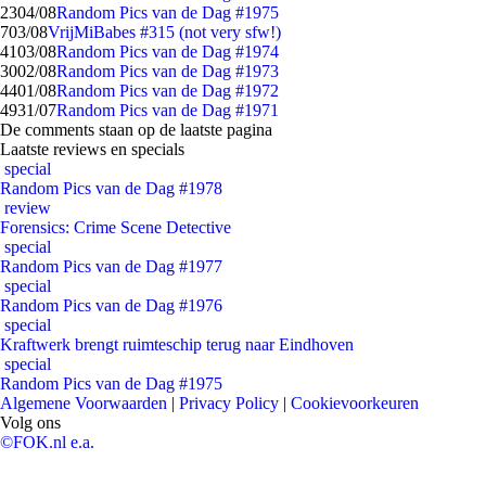
23
04/08
Random Pics van de Dag #1975
7
03/08
VrijMiBabes #315 (not very sfw!)
41
03/08
Random Pics van de Dag #1974
30
02/08
Random Pics van de Dag #1973
44
01/08
Random Pics van de Dag #1972
49
31/07
Random Pics van de Dag #1971
De comments staan op de laatste pagina
Laatste reviews en specials
special
Random Pics van de Dag #1978
review
Forensics: Crime Scene Detective
special
Random Pics van de Dag #1977
special
Random Pics van de Dag #1976
special
Kraftwerk brengt ruimteschip terug naar Eindhoven
special
Random Pics van de Dag #1975
Algemene Voorwaarden
|
Privacy Policy
|
Cookievoorkeuren
Volg ons
©FOK.nl e.a.