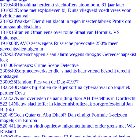
13
10:48
Hiroshima herdenkt slachtoffers atoombom, 81 jaar later
10
10:32
Drone met explosieven bij Duits vliegveld voedt vrees voor
hybride aanval
28
10:28
Wakker Dier dient klacht in tegen insectenfabriek Protix om
duurzaamheidsclaims
18
10:16
Iran en Oman eens over route Straat van Hormuz, VS
buitenspel
19
10:08
NAVO zet wegens Russische provocatie 250% meer
gevechtsvliegtuigen in
47
09:33
Waterschappen slaan alarm wegens droogte: Gereedschapskist
leeg
1
07:00
Forensics: Crime Scene Detective
23
06:40
Zorgmedewerkster die 's nachts haar vriend bezocht terecht
ontslagen
33
00:35
Random Pics van de Dag #1977
18
22:40
Datalek bij Bol en de Bijenkorf na cyberaanval op logistiek
partner Ceva
32
22:27
Kind overleden na aanrijding door AH-bestelbus in Dordrecht
5
22:14
Nieuw slachtoffer in kindermisbruikzaak zorgprofessional Jan
B. (66)
3
20:49
Geen Qatar en Abu Dhabi? Dan eindigt Formule 1-seizoen
mogelijk in Europa
5
20:44
Litouwen vindt opnieuw migrantentunnel onder grens met Wit-
Rusland
44
20:34
Progressieve Democraat El-Sayed wint nipt voorverkiezing