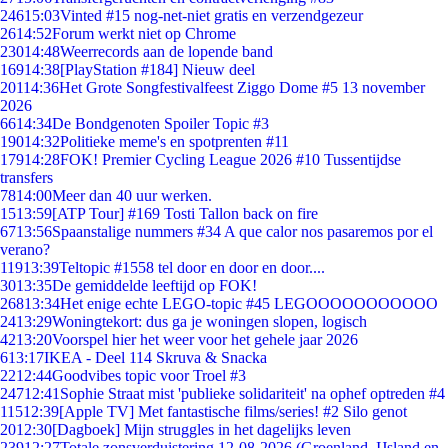
246
15:03
Vinted #15 nog-net-niet gratis en verzendgezeur
26
14:52
Forum werkt niet op Chrome
230
14:48
Weerrecords aan de lopende band
169
14:38
[PlayStation #184] Nieuw deel
201
14:36
Het Grote Songfestivalfeest Ziggo Dome #5 13 november
2026
66
14:34
De Bondgenoten Spoiler Topic #3
190
14:32
Politieke meme's en spotprenten #11
179
14:28
FOK! Premier Cycling League 2026 #10 Tussentijdse
transfers
78
14:00
Meer dan 40 uur werken.
15
13:59
[ATP Tour] #169 Tosti Tallon back on fire
67
13:56
Spaanstalige nummers #34 A que calor nos pasaremos por el
verano?
119
13:39
Teltopic #1558 tel door en door en door....
30
13:35
De gemiddelde leeftijd op FOK!
268
13:34
Het enige echte LEGO-topic #45 LEGOOOOOOOOOOO
24
13:29
Woningtekort: dus ga je woningen slopen, logisch
42
13:20
Voorspel hier het weer voor het gehele jaar 2026
6
13:17
IKEA - Deel 114 Skruva & Snacka
22
12:44
Goodvibes topic voor Troel #3
247
12:41
Sophie Straat mist 'publieke solidariteit' na ophef optreden #4
115
12:39
[Apple TV] Met fantastische films/series! #2 Silo genot
20
12:30
[Dagboek] Mijn struggles in het dagelijks leven
239
12:27
Totale zonsverduistering 12-08-2026 (Groenland, IJsland en