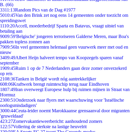
B. (66)
33
11:13
Random Pics van de Dag #1977
50
10:45
Van den Brink zet nog eens 14 gemeenten onder toezicht om
spreidingswet
11
10:20
Accell, moederbedrijf Sparta en Batavus, vraagt uitstel van
betaling aan
90
09:59
'Belgische' jongeren terroriseren Galderse Meren, maar Boa's
pakken topless zonnen aan
79
09:56
In veel gemeenten helemaal geen vuurwerk meer met oud en
nieuw
34
09:49
Albert Heijn halveert tempo van Koopzegels sparen vanaf
september
19
09:45
Ruim 1 op de 7 Nederlanders gaan deze zomer onverzekerd
op reis
21
08:36
Tanken in België wordt nóg aantrekkelijker
6
08:06
Kraftwerk brengt ruimteschip terug naar Eindhoven
18
07:49
Iran overweegt Europese hulp bij ruimen mijnen in Straat van
Hormuz
23
00:51
Onderzoek naar flyers met waarschuwing voor 'Israëlische
oorlogsmisdadigers'
30
00:44
Ceuta-leider noemt Marokkaanse grensaanval door migranten
'gruweldaad'
4
23:27
Zomervakantieweerbericht: aanhoudend zomers
1
22:57
Vollering de sterkste na lastige heuvelrit
3
20:59
EA Sports FC 27 toont The Grounds-modus