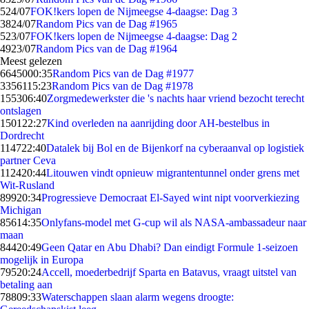
5
24/07
FOK!kers lopen de Nijmeegse 4-daagse: Dag 3
38
24/07
Random Pics van de Dag #1965
5
23/07
FOK!kers lopen de Nijmeegse 4-daagse: Dag 2
49
23/07
Random Pics van de Dag #1964
Meest gelezen
66450
00:35
Random Pics van de Dag #1977
33561
15:23
Random Pics van de Dag #1978
1553
06:40
Zorgmedewerkster die 's nachts haar vriend bezocht terecht
ontslagen
1501
22:27
Kind overleden na aanrijding door AH-bestelbus in
Dordrecht
1147
22:40
Datalek bij Bol en de Bijenkorf na cyberaanval op logistiek
partner Ceva
1124
20:44
Litouwen vindt opnieuw migrantentunnel onder grens met
Wit-Rusland
899
20:34
Progressieve Democraat El-Sayed wint nipt voorverkiezing
Michigan
856
14:35
Onlyfans-model met G-cup wil als NASA-ambassadeur naar
maan
844
20:49
Geen Qatar en Abu Dhabi? Dan eindigt Formule 1-seizoen
mogelijk in Europa
795
20:24
Accell, moederbedrijf Sparta en Batavus, vraagt uitstel van
betaling aan
788
09:33
Waterschappen slaan alarm wegens droogte: