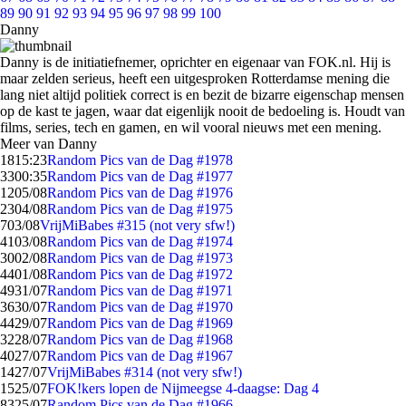
89
90
91
92
93
94
95
96
97
98
99
100
Danny
Danny is de initiatiefnemer, oprichter en eigenaar van FOK.nl. Hij is
maar zelden serieus, heeft een uitgesproken Rotterdamse mening die
lang niet altijd politiek correct is en bezit de bizarre eigenschap mensen
op de kast te jagen, waar dat eigenlijk nooit de bedoeling is. Houdt van
films, series, tech en gamen, en wil vooral nieuws met een mening.
Meer van Danny
18
15:23
Random Pics van de Dag #1978
33
00:35
Random Pics van de Dag #1977
12
05/08
Random Pics van de Dag #1976
23
04/08
Random Pics van de Dag #1975
7
03/08
VrijMiBabes #315 (not very sfw!)
41
03/08
Random Pics van de Dag #1974
30
02/08
Random Pics van de Dag #1973
44
01/08
Random Pics van de Dag #1972
49
31/07
Random Pics van de Dag #1971
36
30/07
Random Pics van de Dag #1970
44
29/07
Random Pics van de Dag #1969
32
28/07
Random Pics van de Dag #1968
40
27/07
Random Pics van de Dag #1967
14
27/07
VrijMiBabes #314 (not very sfw!)
15
25/07
FOK!kers lopen de Nijmeegse 4-daagse: Dag 4
83
25/07
Random Pics van de Dag #1966