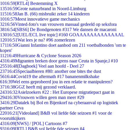
10
16:59
[RTL4] Bestemming X
135
16:59
Grote natuurbrand in Noord-Limburg
115
16:58
Jan B. (66) misbruikt zeker 14 kinderen
10
16:57
Meest innovatieve game mechanics
32
16:56
Vinted-foto's van vrouwen massaal gedeeld op seksfora
38
16:54
[SBS6] De Bondgenoten #317 We dansen de macaroni
130
16:52
[UEL/ECL live topic] #160 GOAAAAAAAAAAAAAL
120
16:51
Wat lees je nu? #96 zomerlezen
171
16:50
Gianni Infantino doet aanbod om 211 voetbalbonden 'om te
kopen'
112
16:49
Hurricane & Cyclone Season 2026
43
16:49
Migranten breken door grens naar Ceuta in Spanje,l #10
255
16:48
[Dagboek] Veel aan hoofd - Deel 27
237
16:45
Speciaalbieren #80: another one bites the dust
56
16:44
Covid19 the aftermath #17 bananenmilkshake
6
16:39
Wel eens geprobeerd jou in een relatie te manipuleren?
37
16:38
GGZ heeft mij gezond verklaard.
243
16:32
Asielzoekers #22 : Het Europese migratiepact gaat in
294
16:30
Vrouwen willen geen man meer #29
34
16:29
Datalek bij Bol en Bijenkorf na cyberaanval op logistiek
partner Ceva
220
16:21
[Videoland] B&B vol liefde 6de seizoen #1 voor de
vooruitkijkers
43
16:09
[NWS] / [POL] Cartoons #7
93
16:09
[RTL] B&B vol liefde 6de seizoen #4