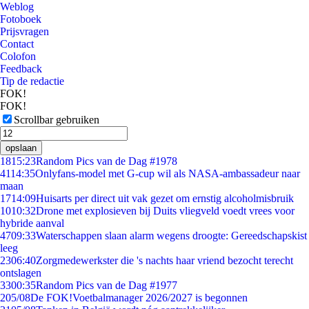
Weblog
Fotoboek
Prijsvragen
Contact
Colofon
Feedback
Tip de redactie
FOK!
FOK!
Scrollbar gebruiken
opslaan
18
15:23
Random Pics van de Dag #1978
41
14:35
Onlyfans-model met G-cup wil als NASA-ambassadeur naar
maan
17
14:09
Huisarts per direct uit vak gezet om ernstig alcoholmisbruik
10
10:32
Drone met explosieven bij Duits vliegveld voedt vrees voor
hybride aanval
47
09:33
Waterschappen slaan alarm wegens droogte: Gereedschapskist
leeg
23
06:40
Zorgmedewerkster die 's nachts haar vriend bezocht terecht
ontslagen
33
00:35
Random Pics van de Dag #1977
2
05/08
De FOK!Voetbalmanager 2026/2027 is begonnen