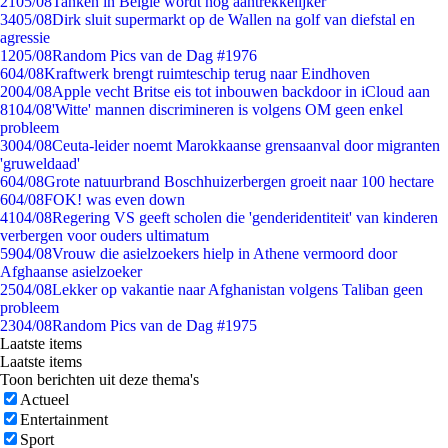
21
05/08
Tanken in België wordt nóg aantrekkelijker
34
05/08
Dirk sluit supermarkt op de Wallen na golf van diefstal en
agressie
12
05/08
Random Pics van de Dag #1976
6
04/08
Kraftwerk brengt ruimteschip terug naar Eindhoven
20
04/08
Apple vecht Britse eis tot inbouwen backdoor in iCloud aan
81
04/08
'Witte' mannen discrimineren is volgens OM geen enkel
probleem
30
04/08
Ceuta-leider noemt Marokkaanse grensaanval door migranten
'gruweldaad'
6
04/08
Grote natuurbrand Boschhuizerbergen groeit naar 100 hectare
6
04/08
FOK! was even down
41
04/08
Regering VS geeft scholen die 'genderidentiteit' van kinderen
verbergen voor ouders ultimatum
59
04/08
Vrouw die asielzoekers hielp in Athene vermoord door
Afghaanse asielzoeker
25
04/08
Lekker op vakantie naar Afghanistan volgens Taliban geen
probleem
23
04/08
Random Pics van de Dag #1975
Laatste items
Laatste items
Toon berichten uit deze thema's
Actueel
Entertainment
Sport