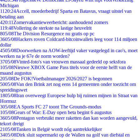
Michigan
11
20:24
Accell, moederbedrijf Sparta en Batavus, vraagt uitstel van
betaling aan
4
20:11
Zomervakantieweerbericht: aanhoudend zomers
1
19:48
Vollering de sterkste na lastige heuvelrit
8
05/08
The Division Resurgence nu gratis op pc
36
05/08
Hackers roven Coldcard-bitcoinwallets leeg voor 114 miljoen
dollar
45
05/08
Doorwerken na AOW-leeftijd vaker vastgelegd in cao's, moet
werken na je 67e de norm worden?
37
05/08
Vinted-foto's van vrouwen massaal gedeeld op seksfora
1
05/08
Nieuwe XBOX Game Pass titels voor de eerste helft van de
maand augustus
2
05/08
De FOK!Voetbalmanager 2026/2027 is begonnen
50
05/08
Van den Brink zet nog eens 14 gemeenten onder toezicht om
spreidingswet
18
05/08
Iran overweegt Europese hulp bij ruimen mijnen in Straat van
Hormuz
3
05/08
EA Sports FC 27 toont The Grounds-modus
1
05/08
Gears of War: E-Day open beta begint 6 augustus
36
05/08
Pentagon verbruikt meer raketten dan kan worden aangevuld,
tekort dreigt
21
05/08
Tanken in België wordt nóg aantrekkelijker
34
05/08
Dirk sluit supermarkt op de Wallen na golf van diefstal en