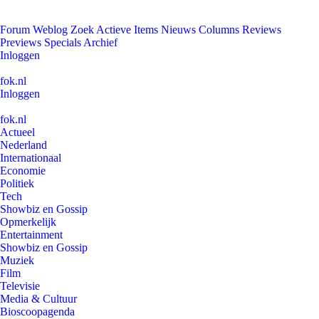
Forum
Weblog
Zoek
Actieve Items
Nieuws
Columns
Reviews
Previews
Specials
Archief
Inloggen
fok.nl
Inloggen
fok.nl
Actueel
Nederland
Internationaal
Economie
Politiek
Tech
Showbiz en Gossip
Opmerkelijk
Entertainment
Showbiz en Gossip
Muziek
Film
Televisie
Media & Cultuur
Bioscoopagenda