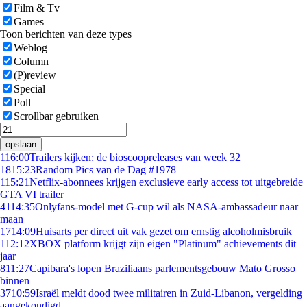
Film & Tv
Games
Toon berichten van deze types
Weblog
Column
(P)review
Special
Poll
Scrollbar gebruiken
opslaan
1
16:00
Trailers kijken: de bioscoopreleases van week 32
18
15:23
Random Pics van de Dag #1978
1
15:21
Netflix-abonnees krijgen exclusieve early access tot uitgebreide
GTA VI trailer
41
14:35
Onlyfans-model met G-cup wil als NASA-ambassadeur naar
maan
17
14:09
Huisarts per direct uit vak gezet om ernstig alcoholmisbruik
1
12:12
XBOX platform krijgt zijn eigen "Platinum" achievements dit
jaar
8
11:27
Capibara's lopen Braziliaans parlementsgebouw Mato Grosso
binnen
37
10:59
Israël meldt dood twee militairen in Zuid-Libanon, vergelding
aangekondigd