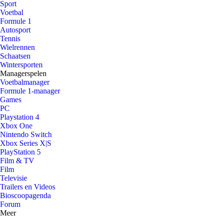
Sport
Voetbal
Formule 1
Autosport
Tennis
Wielrennen
Schaatsen
Wintersporten
Managerspelen
Voetbalmanager
Formule 1-manager
Games
PC
Playstation 4
Xbox One
Nintendo Switch
Xbox Series X|S
PlayStation 5
Film & TV
Film
Televisie
Trailers en Videos
Bioscoopagenda
Forum
Meer