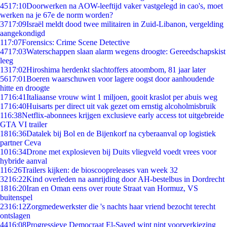
45
17:10
Doorwerken na AOW-leeftijd vaker vastgelegd in cao's, moet
werken na je 67e de norm worden?
37
17:09
Israël meldt dood twee militairen in Zuid-Libanon, vergelding
aangekondigd
1
17:07
Forensics: Crime Scene Detective
47
17:03
Waterschappen slaan alarm wegens droogte: Gereedschapskist
leeg
13
17:02
Hiroshima herdenkt slachtoffers atoombom, 81 jaar later
56
17:01
Boeren waarschuwen voor lagere oogst door aanhoudende
hitte en droogte
17
16:41
Italiaanse vrouw wint 1 miljoen, gooit kraslot per abuis weg
17
16:40
Huisarts per direct uit vak gezet om ernstig alcoholmisbruik
1
16:38
Netflix-abonnees krijgen exclusieve early access tot uitgebreide
GTA VI trailer
18
16:36
Datalek bij Bol en de Bijenkorf na cyberaanval op logistiek
partner Ceva
10
16:34
Drone met explosieven bij Duits vliegveld voedt vrees voor
hybride aanval
1
16:26
Trailers kijken: de bioscoopreleases van week 32
32
16:22
Kind overleden na aanrijding door AH-bestelbus in Dordrecht
18
16:20
Iran en Oman eens over route Straat van Hormuz, VS
buitenspel
23
16:12
Zorgmedewerkster die 's nachts haar vriend bezocht terecht
ontslagen
44
16:08
Progressieve Democraat El-Sayed wint nipt voorverkiezing