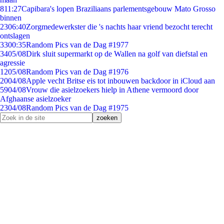
8
11:27
Capibara's lopen Braziliaans parlementsgebouw Mato Grosso
binnen
23
06:40
Zorgmedewerkster die 's nachts haar vriend bezocht terecht
ontslagen
33
00:35
Random Pics van de Dag #1977
34
05/08
Dirk sluit supermarkt op de Wallen na golf van diefstal en
agressie
12
05/08
Random Pics van de Dag #1976
20
04/08
Apple vecht Britse eis tot inbouwen backdoor in iCloud aan
59
04/08
Vrouw die asielzoekers hielp in Athene vermoord door
Afghaanse asielzoeker
23
04/08
Random Pics van de Dag #1975