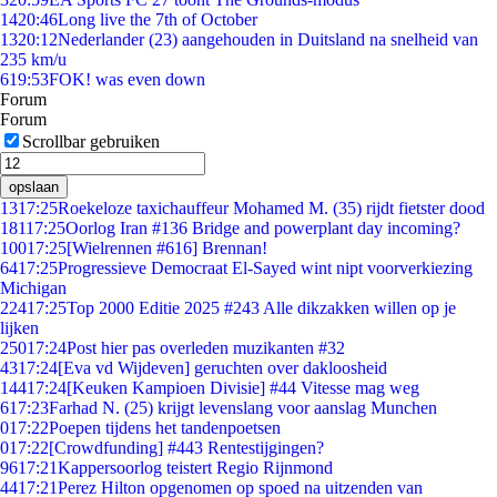
14
20:46
Long live the 7th of October
13
20:12
Nederlander (23) aangehouden in Duitsland na snelheid van
235 km/u
6
19:53
FOK! was even down
Forum
Forum
Scrollbar gebruiken
opslaan
13
17:25
Roekeloze taxichauffeur Mohamed M. (35) rijdt fietster dood
181
17:25
Oorlog Iran #136 Bridge and powerplant day incoming?
100
17:25
[Wielrennen #616] Brennan!
64
17:25
Progressieve Democraat El-Sayed wint nipt voorverkiezing
Michigan
224
17:25
Top 2000 Editie 2025 #243 Alle dikzakken willen op je
lijken
250
17:24
Post hier pas overleden muzikanten #32
43
17:24
[Eva vd Wijdeven] geruchten over dakloosheid
144
17:24
[Keuken Kampioen Divisie] #44 Vitesse mag weg
6
17:23
Farhad N. (25) krijgt levenslang voor aanslag Munchen
0
17:22
Poepen tijdens het tandenpoetsen
0
17:22
[Crowdfunding] #443 Rentestijgingen?
96
17:21
Kappersoorlog teistert Regio Rijnmond
44
17:21
Perez Hilton opgenomen op spoed na uitzenden van