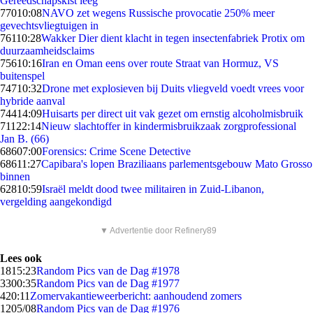
Gereedschapskist leeg
770
10:08
NAVO zet wegens Russische provocatie 250% meer
gevechtsvliegtuigen in
761
10:28
Wakker Dier dient klacht in tegen insectenfabriek Protix om
duurzaamheidsclaims
756
10:16
Iran en Oman eens over route Straat van Hormuz, VS
buitenspel
747
10:32
Drone met explosieven bij Duits vliegveld voedt vrees voor
hybride aanval
744
14:09
Huisarts per direct uit vak gezet om ernstig alcoholmisbruik
711
22:14
Nieuw slachtoffer in kindermisbruikzaak zorgprofessional
Jan B. (66)
686
07:00
Forensics: Crime Scene Detective
686
11:27
Capibara's lopen Braziliaans parlementsgebouw Mato Grosso
binnen
628
10:59
Israël meldt dood twee militairen in Zuid-Libanon,
vergelding aangekondigd
▼ Advertentie door Refinery89
Lees ook
18
15:23
Random Pics van de Dag #1978
33
00:35
Random Pics van de Dag #1977
4
20:11
Zomervakantieweerbericht: aanhoudend zomers
12
05/08
Random Pics van de Dag #1976