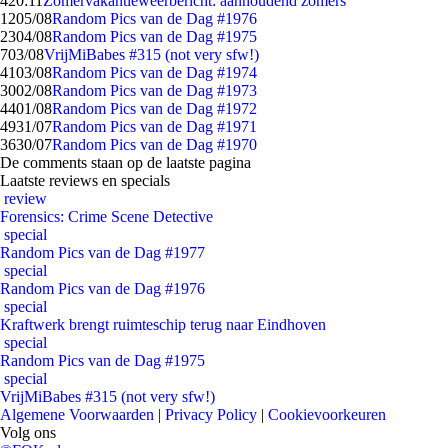
4
20:11
Zomervakantieweerbericht: aanhoudend zomers
12
05/08
Random Pics van de Dag #1976
23
04/08
Random Pics van de Dag #1975
7
03/08
VrijMiBabes #315 (not very sfw!)
41
03/08
Random Pics van de Dag #1974
30
02/08
Random Pics van de Dag #1973
44
01/08
Random Pics van de Dag #1972
49
31/07
Random Pics van de Dag #1971
36
30/07
Random Pics van de Dag #1970
De comments staan op de laatste pagina
Laatste reviews en specials
review
Forensics: Crime Scene Detective
special
Random Pics van de Dag #1977
special
Random Pics van de Dag #1976
special
Kraftwerk brengt ruimteschip terug naar Eindhoven
special
Random Pics van de Dag #1975
special
VrijMiBabes #315 (not very sfw!)
Algemene Voorwaarden
|
Privacy Policy
|
Cookievoorkeuren
Volg ons