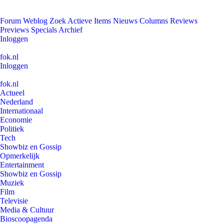
Forum
Weblog
Zoek
Actieve Items
Nieuws
Columns
Reviews
Previews
Specials
Archief
Inloggen
fok.nl
Inloggen
fok.nl
Actueel
Nederland
Internationaal
Economie
Politiek
Tech
Showbiz en Gossip
Opmerkelijk
Entertainment
Showbiz en Gossip
Muziek
Film
Televisie
Media & Cultuur
Bioscoopagenda