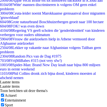
20
04/08
Apple vecht Britse eis tot inbouwen backdoor in iCloud aan
81
04/08
'Witte' mannen discrimineren is volgens OM geen enkel
probleem
30
04/08
Ceuta-leider noemt Marokkaanse grensaanval door migranten
'gruweldaad'
6
04/08
Grote natuurbrand Boschhuizerbergen groeit naar 100 hectare
6
04/08
FOK! was even down
41
04/08
Regering VS geeft scholen die 'genderidentiteit' van kinderen
verbergen voor ouders ultimatum
59
04/08
Vrouw die asielzoekers hielp in Athene vermoord door
Afghaanse asielzoeker
25
04/08
Lekker op vakantie naar Afghanistan volgens Taliban geen
probleem
23
04/08
Random Pics van de Dag #1975
7
03/08
VrijMiBabes #315 (not very sfw!)
10
03/08
Spider-Man: Brand New Day knalt naar bijna 800 miljoen
euro in eerste weekend
11
03/08
Phil Collins dronk zich bijna dood, kinderen moesten al
afscheid nemen
Laatste items
Laatste items
Toon berichten uit deze thema's
Actueel
Entertainment
Sport