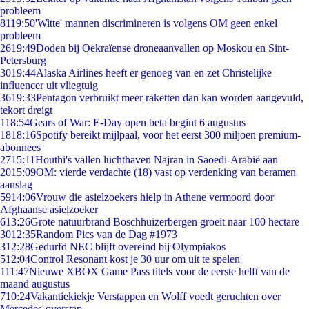
probleem
81
19:50
'Witte' mannen discrimineren is volgens OM geen enkel
probleem
26
19:49
Doden bij Oekraïense droneaanvallen op Moskou en Sint-
Petersburg
30
19:44
Alaska Airlines heeft er genoeg van en zet Christelijke
influencer uit vliegtuig
36
19:33
Pentagon verbruikt meer raketten dan kan worden aangevuld,
tekort dreigt
1
18:54
Gears of War: E-Day open beta begint 6 augustus
18
18:16
Spotify bereikt mijlpaal, voor het eerst 300 miljoen premium-
abonnees
27
15:11
Houthi's vallen luchthaven Najran in Saoedi-Arabië aan
20
15:09
OM: vierde verdachte (18) vast op verdenking van beramen
aanslag
59
14:06
Vrouw die asielzoekers hielp in Athene vermoord door
Afghaanse asielzoeker
6
13:26
Grote natuurbrand Boschhuizerbergen groeit naar 100 hectare
30
12:35
Random Pics van de Dag #1973
3
12:28
Gedurfd NEC blijft overeind bij Olympiakos
5
12:04
Control Resonant kost je 30 uur om uit te spelen
1
11:47
Nieuwe XBOX Game Pass titels voor de eerste helft van de
maand augustus
7
10:24
Vakantiekiekje Verstappen en Wolff voedt geruchten over
Mercedes-overstap