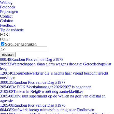
Weblog
Fotoboek
Prijsvragen
Contact
Colofon
Feedback
Tip de redactie
FOK!
FOK!
Scrollbar gebruiken
opslaan
0
09:48
Random Pics van de Dag #1978
9
09:33
Waterschappen slaan alarm wegens droogte: Gereedschapskist
leeg
12
06:40
Zorgmedewerkster die 's nachts haar vriend bezocht terecht
ontslagen
30
00:35
Random Pics van de Dag #1977
2
05/08
De FOK!Voetbalmanager 2026/2027 is begonnen
21
05/08
Tanken in België wordt nóg aantrekkelijker
33
05/08
Dirk sluit supermarkt op de Wallen na golf van diefstal en
agressie
12
05/08
Random Pics van de Dag #1976
6
04/08
Kraftwerk brengt ruimteschip terug naar Eindhoven