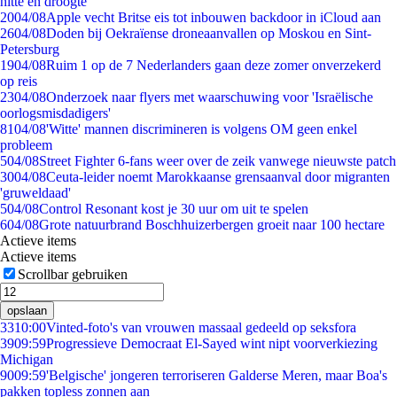
hitte en droogte
20
04/08
Apple vecht Britse eis tot inbouwen backdoor in iCloud aan
26
04/08
Doden bij Oekraïense droneaanvallen op Moskou en Sint-
Petersburg
19
04/08
Ruim 1 op de 7 Nederlanders gaan deze zomer onverzekerd
op reis
23
04/08
Onderzoek naar flyers met waarschuwing voor 'Israëlische
oorlogsmisdadigers'
81
04/08
'Witte' mannen discrimineren is volgens OM geen enkel
probleem
5
04/08
Street Fighter 6-fans weer over de zeik vanwege nieuwste patch
30
04/08
Ceuta-leider noemt Marokkaanse grensaanval door migranten
'gruweldaad'
5
04/08
Control Resonant kost je 30 uur om uit te spelen
6
04/08
Grote natuurbrand Boschhuizerbergen groeit naar 100 hectare
Actieve items
Actieve items
Scrollbar gebruiken
opslaan
33
10:00
Vinted-foto's van vrouwen massaal gedeeld op seksfora
39
09:59
Progressieve Democraat El-Sayed wint nipt voorverkiezing
Michigan
90
09:59
'Belgische' jongeren terroriseren Galderse Meren, maar Boa's
pakken topless zonnen aan