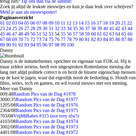
terug ziet?
Tip ons dan via de submit!
Zoek jij altijd de leukste nieuwtjes en kun je daar leuk over schrijven?
Meld je aan als nieuwsposter!
Paginaoverzicht
01
02
03
04
05
06
07
08
09
10
11
12
13
14
15
16
17
18
19
20
21
22
23
24
25
26
27
28
29
30
31
32
33
34
35
36
37
38
39
40
41
42
43
44
45
46
47
48
49
50
51
52
53
54
55
56
57
58
59
60
61
62
63
64
65
66
67
68
69
70
71
72
73
74
75
76
77
78
79
80
81
82
83
84
85
86
87
88
89
90
91
92
93
94
95
96
97
98
99
100
Danny
Danny is de initiatiefnemer, oprichter en eigenaar van FOK.nl. Hij is
maar zelden serieus, heeft een uitgesproken Rotterdamse mening die
lang niet altijd politiek correct is en bezit de bizarre eigenschap mensen
op de kast te jagen, waar dat eigenlijk nooit de bedoeling is. Houdt van
films, series, tech en gamen, en wil vooral nieuws met een mening.
Meer van Danny
0
09:48
Random Pics van de Dag #1978
30
00:35
Random Pics van de Dag #1977
12
05/08
Random Pics van de Dag #1976
23
04/08
Random Pics van de Dag #1975
7
03/08
VrijMiBabes #315 (not very sfw!)
41
03/08
Random Pics van de Dag #1974
30
02/08
Random Pics van de Dag #1973
44
01/08
Random Pics van de Dag #1972