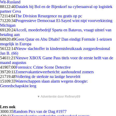
Wit-Rusland
881
22:40
Datalek bij Bol en de Bijenkorf na cyberaanval op logistiek
partner Ceva
721
14:04
The Division Resurgence nu gratis op pc
712
20:34
Progressieve Democraat El-Sayed wint nipt voorverkiezing
Michigan
691
20:24
Accell, moederbedrijf Sparta en Batavus, vraagt uitstel van
betaling aan
689
20:49
Geen Qatar en Abu Dhabi? Dan eindigt Formule 1-seizoen
mogelijk in Europa
561
22:14
Nieuw slachtoffer in kindermisbruikzaak zorgprofessional
Jan B. (66)
546
11:21
Nieuwe XBOX Game Pass titels voor de eerste helft van de
maand augustus
419
07:00
Forensics: Crime Scene Detective
397
20:11
Zomervakantieweerbericht: aanhoudend zomers
217
19:48
Vollering de sterkste na lastige heuvelrit
151
09:33
Waterschappen slaan alarm wegens droogte:
Gereedschapskist leeg
▼ Advertentie door Refinery89
Lees ook
30
00:35
Random Pics van de Dag #1977