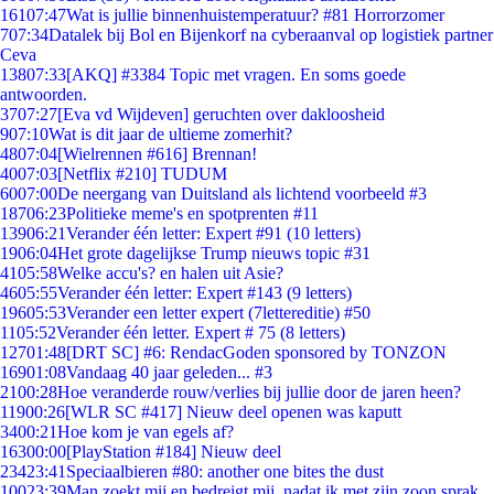
161
07:47
Wat is jullie binnenhuistemperatuur? #81 Horrorzomer
7
07:34
Datalek bij Bol en Bijenkorf na cyberaanval op logistiek partner
Ceva
138
07:33
[AKQ] #3384 Topic met vragen. En soms goede
antwoorden.
37
07:27
[Eva vd Wijdeven] geruchten over dakloosheid
9
07:10
Wat is dit jaar de ultieme zomerhit?
48
07:04
[Wielrennen #616] Brennan!
40
07:03
[Netflix #210] TUDUM
60
07:00
De neergang van Duitsland als lichtend voorbeeld #3
187
06:23
Politieke meme's en spotprenten #11
139
06:21
Verander één letter: Expert #91 (10 letters)
19
06:04
Het grote dagelijkse Trump nieuws topic #31
41
05:58
Welke accu's? en halen uit Asie?
46
05:55
Verander één letter: Expert #143 (9 letters)
196
05:53
Verander een letter expert (7lettereditie) #50
11
05:52
Verander één letter. Expert # 75 (8 letters)
127
01:48
[DRT SC] #6: RendacGoden sponsored by TONZON
169
01:08
Vandaag 40 jaar geleden... #3
21
00:28
Hoe veranderde rouw/verlies bij jullie door de jaren heen?
119
00:26
[WLR SC #417] Nieuw deel openen was kaputt
34
00:21
Hoe kom je van egels af?
163
00:00
[PlayStation #184] Nieuw deel
234
23:41
Speciaalbieren #80: another one bites the dust
100
23:39
Man zoekt mij en bedreigt mij, nadat ik met zijn zoon sprak