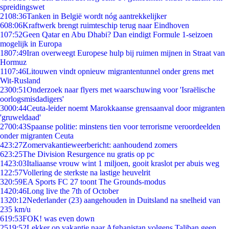
spreidingswet
21
08:36
Tanken in België wordt nóg aantrekkelijker
6
08:06
Kraftwerk brengt ruimteschip terug naar Eindhoven
1
07:52
Geen Qatar en Abu Dhabi? Dan eindigt Formule 1-seizoen
mogelijk in Europa
18
07:49
Iran overweegt Europese hulp bij ruimen mijnen in Straat van
Hormuz
11
07:46
Litouwen vindt opnieuw migrantentunnel onder grens met
Wit-Rusland
23
00:51
Onderzoek naar flyers met waarschuwing voor 'Israëlische
oorlogsmisdadigers'
30
00:44
Ceuta-leider noemt Marokkaanse grensaanval door migranten
'gruweldaad'
27
00:43
Spaanse politie: minstens tien voor terrorisme veroordeelden
onder migranten Ceuta
4
23:27
Zomervakantieweerbericht: aanhoudend zomers
6
23:25
The Division Resurgence nu gratis op pc
14
23:03
Italiaanse vrouw wint 1 miljoen, gooit kraslot per abuis weg
1
22:57
Vollering de sterkste na lastige heuvelrit
3
20:59
EA Sports FC 27 toont The Grounds-modus
14
20:46
Long live the 7th of October
13
20:12
Nederlander (23) aangehouden in Duitsland na snelheid van
235 km/u
6
19:53
FOK! was even down
25
19:52
Lekker op vakantie naar Afghanistan volgens Taliban geen