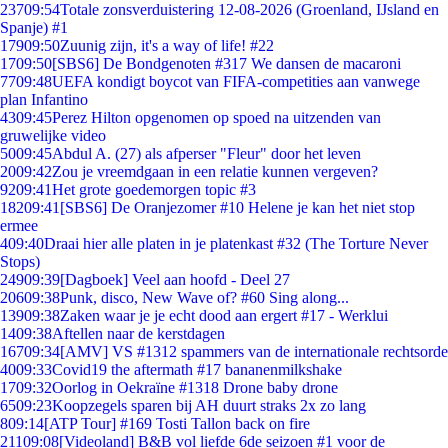
237
09:54
Totale zonsverduistering 12-08-2026 (Groenland, IJsland en
Spanje) #1
179
09:50
Zuunig zijn, it's a way of life! #22
17
09:50
[SBS6] De Bondgenoten #317 We dansen de macaroni
77
09:48
UEFA kondigt boycot van FIFA-competities aan vanwege
plan Infantino
43
09:45
Perez Hilton opgenomen op spoed na uitzenden van
gruwelijke video
50
09:45
Abdul A. (27) als afperser "Fleur" door het leven
20
09:42
Zou je vreemdgaan in een relatie kunnen vergeven?
92
09:41
Het grote goedemorgen topic #3
182
09:41
[SBS6] De Oranjezomer #10 Helene je kan het niet stop
ermee
4
09:40
Draai hier alle platen in je platenkast #32 (The Torture Never
Stops)
249
09:39
[Dagboek] Veel aan hoofd - Deel 27
206
09:38
Punk, disco, New Wave of? #60 Sing along...
139
09:38
Zaken waar je je echt dood aan ergert #17 - Werklui
14
09:38
Aftellen naar de kerstdagen
167
09:34
[AMV] VS #1312 spammers van de internationale rechtsorde
40
09:33
Covid19 the aftermath #17 bananenmilkshake
17
09:32
Oorlog in Oekraïne #1318 Drone baby drone
65
09:23
Koopzegels sparen bij AH duurt straks 2x zo lang
8
09:14
[ATP Tour] #169 Tosti Tallon back on fire
211
09:08
[Videoland] B&B vol liefde 6de seizoen #1 voor de