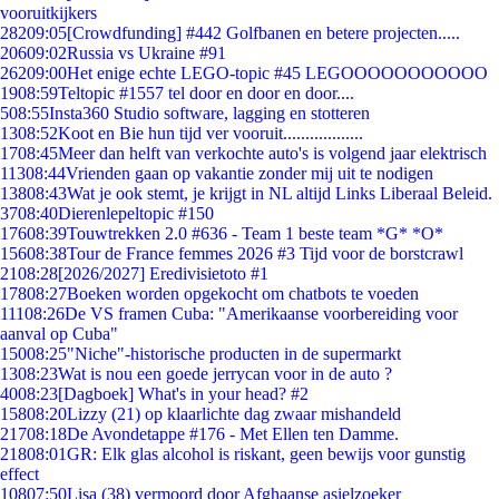
vooruitkijkers
282
09:05
[Crowdfunding] #442 Golfbanen en betere projecten.....
206
09:02
Russia vs Ukraine #91
262
09:00
Het enige echte LEGO-topic #45 LEGOOOOOOOOOOO
19
08:59
Teltopic #1557 tel door en door en door....
5
08:55
Insta360 Studio software, lagging en stotteren
13
08:52
Koot en Bie hun tijd ver vooruit..................
17
08:45
Meer dan helft van verkochte auto's is volgend jaar elektrisch
113
08:44
Vrienden gaan op vakantie zonder mij uit te nodigen
138
08:43
Wat je ook stemt, je krijgt in NL altijd Links Liberaal Beleid.
37
08:40
Dierenlepeltopic #150
176
08:39
Touwtrekken 2.0 #636 - Team 1 beste team *G* *O*
156
08:38
Tour de France femmes 2026 #3 Tijd voor de borstcrawl
21
08:28
[2026/2027] Eredivisietoto #1
178
08:27
Boeken worden opgekocht om chatbots te voeden
111
08:26
De VS framen Cuba: "Amerikaanse voorbereiding voor
aanval op Cuba"
150
08:25
"Niche"-historische producten in de supermarkt
13
08:23
Wat is nou een goede jerrycan voor in de auto ?
40
08:23
[Dagboek] What's in your head? #2
158
08:20
Lizzy (21) op klaarlichte dag zwaar mishandeld
217
08:18
De Avondetappe #176 - Met Ellen ten Damme.
218
08:01
GR: Elk glas alcohol is riskant, geen bewijs voor gunstig
effect
108
07:50
Lisa (38) vermoord door Afghaanse asielzoeker