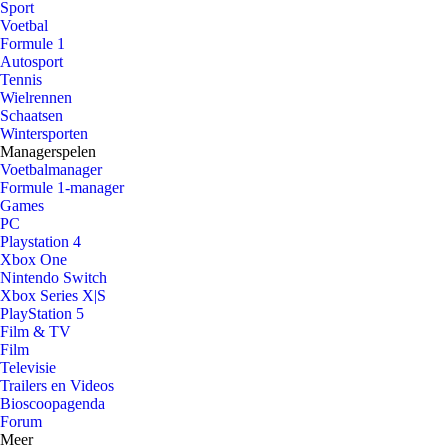
Sport
Voetbal
Formule 1
Autosport
Tennis
Wielrennen
Schaatsen
Wintersporten
Managerspelen
Voetbalmanager
Formule 1-manager
Games
PC
Playstation 4
Xbox One
Nintendo Switch
Xbox Series X|S
PlayStation 5
Film & TV
Film
Televisie
Trailers en Videos
Bioscoopagenda
Forum
Meer