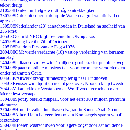
tekort dreigt
21
05/08
Tanken in België wordt nóg aantrekkelijker
33
05/08
Dirk sluit supermarkt op de Wallen na golf van diefstal en
agressie
13
05/08
Nederlander (23) aangehouden in Duitsland na snelheid van
235 km/u
3
05/08
Gedurfd NEC blijft overeind bij Olympiakos
14
05/08
Long live the 7th of October
12
05/08
Random Pics van de Dag #1976
20
04/08
OM: vierde verdachte (18) vast op verdenking van beramen
aanslag
14
04/08
Italiaanse vrouw wint 1 miljoen, gooit kraslot per abuis weg
27
04/08
Spaanse politie: minstens tien voor terrorisme veroordeelden
onder migranten Ceuta
6
04/08
Kraftwerk brengt ruimteschip terug naar Eindhoven
1
04/08
Reusser wint tijdrit en neemt geel over, Nooijen knap tweede
7
04/08
Vakantiekiekje Verstappen en Wolff voedt geruchten over
Mercedes-overstap
18
04/08
Spotify bereikt mijlpaal, voor het eerst 300 miljoen premium-
abonnees
27
04/08
Houthi's vallen luchthaven Najran in Saoedi-Arabië aan
34
04/08
Albert Heijn halveert tempo van Koopzegels sparen vanaf
september
55
04/08
Boeren waarschuwen voor lagere oogst door aanhoudende