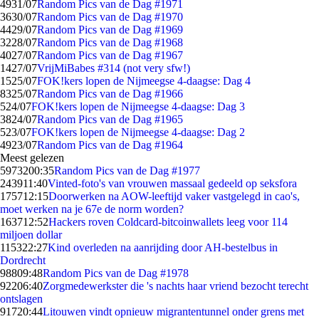
49
31/07
Random Pics van de Dag #1971
36
30/07
Random Pics van de Dag #1970
44
29/07
Random Pics van de Dag #1969
32
28/07
Random Pics van de Dag #1968
40
27/07
Random Pics van de Dag #1967
14
27/07
VrijMiBabes #314 (not very sfw!)
15
25/07
FOK!kers lopen de Nijmeegse 4-daagse: Dag 4
83
25/07
Random Pics van de Dag #1966
5
24/07
FOK!kers lopen de Nijmeegse 4-daagse: Dag 3
38
24/07
Random Pics van de Dag #1965
5
23/07
FOK!kers lopen de Nijmeegse 4-daagse: Dag 2
49
23/07
Random Pics van de Dag #1964
Meest gelezen
59732
00:35
Random Pics van de Dag #1977
2439
11:40
Vinted-foto's van vrouwen massaal gedeeld op seksfora
1757
12:15
Doorwerken na AOW-leeftijd vaker vastgelegd in cao's,
moet werken na je 67e de norm worden?
1637
12:52
Hackers roven Coldcard-bitcoinwallets leeg voor 114
miljoen dollar
1153
22:27
Kind overleden na aanrijding door AH-bestelbus in
Dordrecht
988
09:48
Random Pics van de Dag #1978
922
06:40
Zorgmedewerkster die 's nachts haar vriend bezocht terecht
ontslagen
917
20:44
Litouwen vindt opnieuw migrantentunnel onder grens met