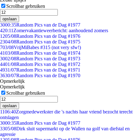
Scrollbar gebruiken
opslaan
30
00:35
Random Pics van de Dag #1977
4
20:11
Zomervakantieweerbericht: aanhoudend zomers
12
05/08
Random Pics van de Dag #1976
23
04/08
Random Pics van de Dag #1975
7
03/08
VrijMiBabes #315 (not very sfw!)
41
03/08
Random Pics van de Dag #1974
30
02/08
Random Pics van de Dag #1973
44
01/08
Random Pics van de Dag #1972
49
31/07
Random Pics van de Dag #1971
36
30/07
Random Pics van de Dag #1970
Opmerkelijk
Opmerkelijk
Scrollbar gebruiken
opslaan
11
06:40
Zorgmedewerkster die 's nachts haar vriend bezocht terecht
ontslagen
30
00:35
Random Pics van de Dag #1977
33
05/08
Dirk sluit supermarkt op de Wallen na golf van diefstal en
agressie
12
05/08
Random Pics van de Dag #1976