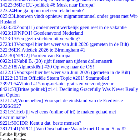
142
23:36
De EU-politiek #6 Musk naar Europa!
2
23:24
Hoe ga jij om met een relatiebreuk?
0
23:23
Litouwen vindt opnieuw migrantentunnel onder grens met Wit-
Rusland
38
23:20
Zoon(11) onderneemt werkelijk geen reet in de vakantie
49
23:19
[NPO1] Goedenavond Nederland
51
23:15
Een gezin stichten uit verveling?
27
23:13
Voorspel hier het weer van Juli 2026 (gemeten in de Bilt)
3
22:36
EK Atletiek 2026 te Birmingham #1
4
22:30
[NPO2] Poorten van Europa
69
22:19
Nabil B. (20) rijdt fietser aan tijdens dollemansrit
32
22:18
[Alpineskiën] #20 Op weg naar de OS!
41
22:15
Voorspel hier het weer van Juni 2026 (gemeten in de Bilt)
112
22:13
[Het Officiële Steam Topic #201] Steamrolled
239
21:54
Vinted #15 nog-net-niet gratis en verzendgezeur
84
21:53
[Britse politiek] #141 Declining Gracefully Was Never Really
an Option
31
21:52
[Voorspellen] Voorspel de eindstand van de Eredivisie
2026/2027
23
21:51
Heb jij wel eens (online of irl) te maken gehad met
discriminatie?
92
21:50
CIDP. Kent u dat, beste mensen?
281
21:41
[NPO1] Van Onschatbare Waarde met Dionne Stax #2
Leuke lijstjes
Leuke lijstjes