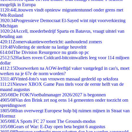
mogelijk in Europa
11
20:44
Litouwen vindt opnieuw migrantentunnel onder grens met
Wit-Rusland
39
20:34
Progressieve Democraat El-Sayed wint nipt voorverkiezing
Michigan
10
20:24
Accell, moederbedrijf Sparta en Batavus, vraagt uitstel van
betaling aan
4
20:11
Zomervakantieweerbericht: aanhoudend zomers
1
19:48
Vollering de sterkste na lastige heuvelrit
6
14:04
The Division Resurgence nu gratis op pc
25
12:52
Hackers roven Coldcard-bitcoinwallets leeg voor 114 miljoen
dollar
41
12:15
Doorwerken na AOW-leeftijd vaker vastgelegd in cao's, moet
werken na je 67e de norm worden?
33
11:40
Vinted-foto's van vrouwen massaal gedeeld op seksfora
1
11:21
Nieuwe XBOX Game Pass titels voor de eerste helft van de
maand augustus
2
05/08
De FOK!Voetbalmanager 2026/2027 is begonnen
49
05/08
Van den Brink zet nog eens 14 gemeenten onder toezicht om
spreidingswet
18
05/08
Iran overweegt Europese hulp bij ruimen mijnen in Straat van
Hormuz
3
05/08
EA Sports FC 27 toont The Grounds-modus
1
05/08
Gears of War: E-Day open beta begint 6 augustus
36
05/08
Pentagon verbruikt meer raketten dan kan worden aangevuld,