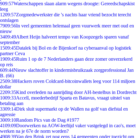
9
09:57
Waterschappen slaan alarm wegens droogte: Gereedschapskist
leeg
12
09:57
Zorgmedewerkster die 's nachts haar vriend bezocht terecht
ontslagen
79
09:56
In veel gemeenten helemaal geen vuurwerk meer met oud en
nieuw
34
09:49
Albert Heijn halveert tempo van Koopzegels sparen vanaf
september
15
09:45
Datalek bij Bol en de Bijenkorf na cyberaanval op logistiek
partner Ceva
19
09:45
Ruim 1 op de 7 Nederlanders gaan deze zomer onverzekerd
op reis
6
09:44
Nieuw slachtoffer in kindermisbruikzaak zorgprofessional Jan
B. (66)
25
09:38
Hackers roven Coldcard-bitcoinwallets leeg voor 114 miljoen
dollar
22
09:35
Kind overleden na aanrijding door AH-bestelbus in Dordrecht
10
09:33
Accell, moederbedrijf Sparta en Batavus, vraagt uitstel van
betaling aan
33
09:14
Dirk sluit supermarkt op de Wallen na golf van diefstal en
agressie
30
09:10
Random Pics van de Dag #1977
41
09:09
Doorwerken na AOW-leeftijd vaker vastgelegd in cao's, moet
werken na je 67e de norm worden?
49
08:39
Van den Brink zet nog eens 14 gemeenten onder toezicht om