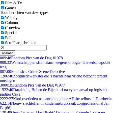
Film & Tv
Games
Toon berichten van deze types
Weblog
Column
(P)review
Special
Poll
Scrollbar gebruiken
opslaan
0
09:48
Random Pics van de Dag #1978
9
09:33
Waterschappen slaan alarm wegens droogte: Gereedschapskist
leeg
0
07:00
Forensics: Crime Scene Detective
12
06:40
Zorgmedewerkster die 's nachts haar vriend bezocht terecht
ontslagen
30
00:35
Random Pics van de Dag #1977
15
22:40
Datalek bij Bol en de Bijenkorf na cyberaanval op logistiek
partner Ceva
22
22:27
Kind overleden na aanrijding door AH-bestelbus in Dordrecht
6
22:14
Nieuw slachtoffer in kindermisbruikzaak zorgprofessional Jan
B. (66)
1
20:49
Geen Qatar en Abu Dhabi? Dan eindigt Formule 1-seizoen