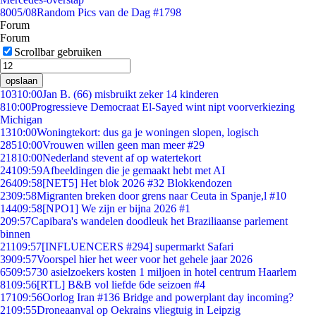
80
05/08
Random Pics van de Dag #1798
Forum
Forum
Scrollbar gebruiken
opslaan
103
10:00
Jan B. (66) misbruikt zeker 14 kinderen
8
10:00
Progressieve Democraat El-Sayed wint nipt voorverkiezing
Michigan
13
10:00
Woningtekort: dus ga je woningen slopen, logisch
285
10:00
Vrouwen willen geen man meer #29
218
10:00
Nederland stevent af op watertekort
241
09:59
Afbeeldingen die je gemaakt hebt met AI
264
09:58
[NET5] Het blok 2026 #32 Blokkendozen
23
09:58
Migranten breken door grens naar Ceuta in Spanje,l #10
144
09:58
[NPO1] We zijn er bijna 2026 #1
2
09:57
Capibara's wandelen doodleuk het Braziliaanse parlement
binnen
211
09:57
[INFLUENCERS #294] supermarkt Safari
39
09:57
Voorspel hier het weer voor het gehele jaar 2026
65
09:57
30 asielzoekers kosten 1 miljoen in hotel centrum Haarlem
81
09:56
[RTL] B&B vol liefde 6de seizoen #4
171
09:56
Oorlog Iran #136 Bridge and powerplant day incoming?
21
09:55
Droneaanval op Oekrains vliegtuig in Leipzig