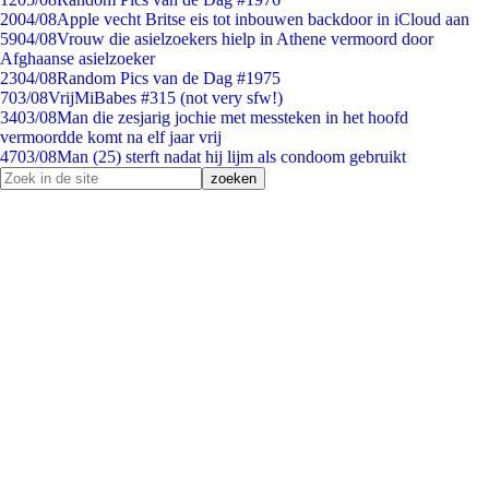
20
04/08
Apple vecht Britse eis tot inbouwen backdoor in iCloud aan
59
04/08
Vrouw die asielzoekers hielp in Athene vermoord door
Afghaanse asielzoeker
23
04/08
Random Pics van de Dag #1975
7
03/08
VrijMiBabes #315 (not very sfw!)
34
03/08
Man die zesjarig jochie met messteken in het hoofd
vermoordde komt na elf jaar vrij
47
03/08
Man (25) sterft nadat hij lijm als condoom gebruikt