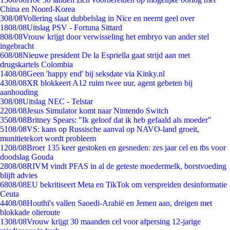
China en Noord-Korea
3
08/08
Vollering slaat dubbelslag in Nice en neemt geel over
18
08/08
Uitslag PSV - Fortuna Sittard
8
08/08
Vrouw krijgt door verwisseling het embryo van ander stel
ingebracht
6
08/08
Nieuwe president De la Espriella gaat strijd aan met
drugskartels Colombia
14
08/08
Geen 'happy end' bij seksdate via Kinky.nl
43
08/08
XR blokkeert A12 ruim twee uur, agent gebeten bij
aanhouding
3
08/08
Uitslag NEC - Telstar
22
08/08
Jesus Simulator komt naar Nintendo Switch
35
08/08
Britney Spears: "Ik geloof dat ik heb gefaald als moeder"
51
08/08
VS: kans op Russische aanval op NAVO-land groeit,
munitietekort wordt probleem
12
08/08
Broer 135 keer gestoken en gesneden: zes jaar cel en tbs voor
doodslag Gouda
28
08/08
RIVM vindt PFAS in al de geteste moedermelk, borstvoeding
blijft advies
68
08/08
EU bekritiseert Meta en TikTok om verspreiden desinformatie
Ceuta
44
08/08
Houthi's vallen Saoedi-Arabië en Jemen aan, dreigen met
blokkade olieroute
13
08/08
Vrouw krijgt 30 maanden cel voor afpersing 12-jarige