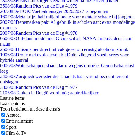
58
08/08
PostNL-bezorger steekt bewoner na ruzie over pakket
35
08/08
Random Pics van de Dag #1979
2
07/08
De FOK!Voetbalmanager 2026/2027 is begonnen
16
07/08
Meta krijgt half miljard boete voor mentale schade bij jongeren
20
07/08
Denemarken pakt AI-gebruik in scholen aan: extra mondelinge
examens
20
07/08
Random Pics van de Dag #1978
66
06/08
Onlyfans-model met G-cup wil als NASA-ambassadeur naar
maan
25
06/08
Huisarts per direct uit vak gezet om ernstig alcoholmisbruik
19
06/08
Drone met explosieven bij Duits vliegveld voedt vrees voor
hybride aanval
60
06/08
Waterschappen slaan alarm wegens droogte: Gereedschapskist
leeg
24
06/08
Zorgmedewerkster die 's nachts haar vriend bezocht terecht
ontslagen
38
06/08
Random Pics van de Dag #1977
21
05/08
Tanken in België wordt nóg aantrekkelijker
Laatste items
Laatste items
Toon berichten uit deze thema's
Actueel
Entertainment
Sport
Film & Tv