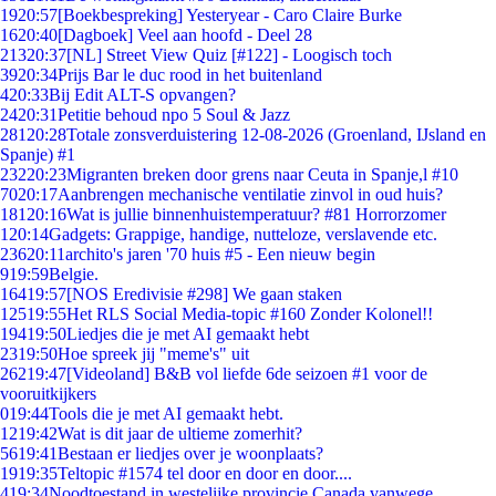
19
20:57
[Boekbespreking] Yesteryear - Caro Claire Burke
16
20:40
[Dagboek] Veel aan hoofd - Deel 28
213
20:37
[NL] Street View Quiz [#122] - Loogisch toch
39
20:34
Prijs Bar le duc rood in het buitenland
4
20:33
Bij Edit ALT-S opvangen?
24
20:31
Petitie behoud npo 5 Soul & Jazz
281
20:28
Totale zonsverduistering 12-08-2026 (Groenland, IJsland en
Spanje) #1
232
20:23
Migranten breken door grens naar Ceuta in Spanje,l #10
70
20:17
Aanbrengen mechanische ventilatie zinvol in oud huis?
181
20:16
Wat is jullie binnenhuistemperatuur? #81 Horrorzomer
1
20:14
Gadgets: Grappige, handige, nutteloze, verslavende etc.
236
20:11
archito's jaren '70 huis #5 - Een nieuw begin
9
19:59
Belgie.
164
19:57
[NOS Eredivisie #298] We gaan staken
125
19:55
Het RLS Social Media-topic #160 Zonder Kolonel!!
194
19:50
Liedjes die je met AI gemaakt hebt
23
19:50
Hoe spreek jij "meme's" uit
262
19:47
[Videoland] B&B vol liefde 6de seizoen #1 voor de
vooruitkijkers
0
19:44
Tools die je met AI gemaakt hebt.
12
19:42
Wat is dit jaar de ultieme zomerhit?
56
19:41
Bestaan er liedjes over je woonplaats?
19
19:35
Teltopic #1574 tel door en door en door....
4
19:34
Noodtoestand in westelijke provincie Canada vanwege