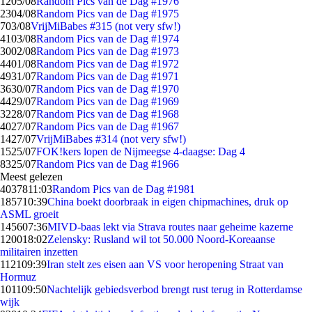
12
05/08
Random Pics van de Dag #1976
23
04/08
Random Pics van de Dag #1975
7
03/08
VrijMiBabes #315 (not very sfw!)
41
03/08
Random Pics van de Dag #1974
30
02/08
Random Pics van de Dag #1973
44
01/08
Random Pics van de Dag #1972
49
31/07
Random Pics van de Dag #1971
36
30/07
Random Pics van de Dag #1970
44
29/07
Random Pics van de Dag #1969
32
28/07
Random Pics van de Dag #1968
40
27/07
Random Pics van de Dag #1967
14
27/07
VrijMiBabes #314 (not very sfw!)
15
25/07
FOK!kers lopen de Nijmeegse 4-daagse: Dag 4
83
25/07
Random Pics van de Dag #1966
Meest gelezen
40378
11:03
Random Pics van de Dag #1981
1857
10:39
China boekt doorbraak in eigen chipmachines, druk op
ASML groeit
1456
07:36
MIVD-baas lekt via Strava routes naar geheime kazerne
1200
18:02
Zelensky: Rusland wil tot 50.000 Noord-Koreaanse
militairen inzetten
1121
09:39
Iran stelt zes eisen aan VS voor heropening Straat van
Hormuz
1011
09:50
Nachtelijk gebiedsverbod brengt rust terug in Rotterdamse
wijk