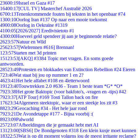
236
00:19
Israel en Gaza #17
164
00:17
[CUL TV] Masterchef Australië 2026
67
00:13
Tenenkrommende fouten bij teksten in het openbaar #74
13
00:10
Oorlog Iran #137 Op naar een mooie toekomst
49
00:08
Oorlog in Oekraïne #1319
41
00:05
[2026/2027] Eredivisietoto #1
43
00:00
Hoeveel geld spendeer jij aan je beginnende relatie?
26
23:57
Natuur en Wild
256
23:57
[Wielrennen #616] Brennan!
1
23:57
Starten met 3d printen
151
23:53
[AKQ] #3384 Topic met vragen. En soms goede
antwoorden.
285
23:49
Protesten en blokkades van Extinction Rebellion #24 Eieren
7
23:46
Wat staat bij jou op nummer 1 en 2?
46
23:41
Het hele alfabet #108 en 4letterwoord
191
23:40
Touwtrekken 2.0 #636 - Team 1 beste team *G* *O*
79
23:38
Het grote Baktopic (voor bakfoto's, -vragen en -tips) #42
79
23:37
[ATP Tour] #169 Tosti Tallon back on fire
176
23:34
Algemeen steektopic, waar er een steekje los zit #3
88
23:29
Geocaching #34 - Het hele jaar rond
79
23:21
De Avondetappe #177 - Bijna voorbij :(
89
23:09
Palworld
257
23:07
Afbeeldingen die je gemaakt hebt met AI
131
23:00
[SBS6] De Bondgenoten #318 Een klein kusje moet kunnen
183
22:53
Wat is op dit moment volgens jou de meest irritante reclame?