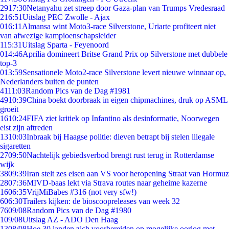
29
17:30
Netanyahu zet streep door Gaza-plan van Trumps Vredesraad
2
16:51
Uitslag PEC Zwolle - Ajax
0
16:11
Almansa wint Moto3-race Silverstone, Uriarte profiteert niet
van afwezige kampioenschapsleider
1
15:31
Uitslag Sparta - Feyenoord
0
14:46
Aprilia domineert Britse Grand Prix op Silverstone met dubbele
top-3
0
13:59
Sensationele Moto2-race Silverstone levert nieuwe winnaar op,
Nederlanders buiten de punten
41
11:03
Random Pics van de Dag #1981
49
10:39
China boekt doorbraak in eigen chipmachines, druk op ASML
groeit
16
10:24
FIFA ziet kritiek op Infantino als desinformatie, Noorwegen
eist zijn aftreden
13
10:03
Inbraak bij Haagse politie: dieven betrapt bij stelen illegale
sigaretten
27
09:50
Nachtelijk gebiedsverbod brengt rust terug in Rotterdamse
wijk
38
09:39
Iran stelt zes eisen aan VS voor heropening Straat van Hormuz
28
07:36
MIVD-baas lekt via Strava routes naar geheime kazerne
16
06:35
VrijMiBabes #316 (not very sfw!)
6
06:30
Trailers kijken: de bioscoopreleases van week 32
76
09/08
Random Pics van de Dag #1980
1
09/08
Uitslag AZ - ADO Den Haag
13
08/08
Hoe 30 landen zich voorbereiden op mogelijke oorlog met