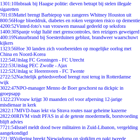
13
01:10
Inbraak bij Haagse politie: dieven betrapt bij stelen illegale
sigaretten
7
01:03
Mattel brengt Barbiepop van zangeres Whitney Houston uit
8
00:56
Hoge bloeddruk, diabetes en roken vergroten risico op dementie
42
00:52
Vinted-foto's van vrouwen massaal gedeeld op seksfora
14
00:30
Spanje volgt Italië met grenscontroles, tien reizigers geweigerd
4
00:19
Natuurbrand bij Soesterduinen geblust, brandweer waarschuwt
kijkers
13
23:56
Hoe 30 landen zich voorbereiden op mogelijke oorlog met
China en Noord-Korea
1
22:54
Uitslag FC Groningen - FC Utrecht
2
22:53
Uitslag PEC Zwolle - Ajax
1
22:52
Uitslag sc Heerenveen - FC Twente
27
22:52
Nachtelijk gebiedsverbod brengt rust terug in Rotterdamse
wijk
30
22:47
NPO-manager Menno de Boer geschorst na dickpic in
groepsapp
13
22:23
Vrouw krijgt 30 maanden cel voor afpersing 12-jarige
misdienaar in kerk
28
22:17
MIVD-baas lekt via Strava routes naar geheime kazerne
28
22:00
RIVM vindt PFAS in al de geteste moedermelk, borstvoeding
blijft advies
77
21:54
Israël meldt dood twee militairen in Zuid-Libanon, vergelding
aangekondigd
2
21:38
Vollering breekt Niewiadoma op slotklim en pakt tweede