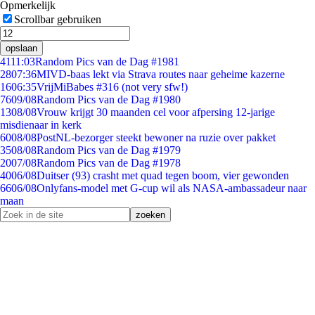
Opmerkelijk
Scrollbar gebruiken
opslaan
41
11:03
Random Pics van de Dag #1981
28
07:36
MIVD-baas lekt via Strava routes naar geheime kazerne
16
06:35
VrijMiBabes #316 (not very sfw!)
76
09/08
Random Pics van de Dag #1980
13
08/08
Vrouw krijgt 30 maanden cel voor afpersing 12-jarige
misdienaar in kerk
60
08/08
PostNL-bezorger steekt bewoner na ruzie over pakket
35
08/08
Random Pics van de Dag #1979
20
07/08
Random Pics van de Dag #1978
40
06/08
Duitser (93) crasht met quad tegen boom, vier gewonden
66
06/08
Onlyfans-model met G-cup wil als NASA-ambassadeur naar
maan