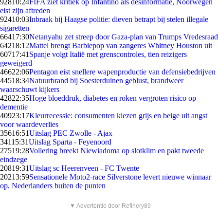
928
10:24
FIFA ziet kritiek op Infantino als desinformatie, Noorwegen
eist zijn aftreden
924
10:03
Inbraak bij Haagse politie: dieven betrapt bij stelen illegale
sigaretten
664
17:30
Netanyahu zet streep door Gaza-plan van Trumps Vredesraad
642
18:12
Mattel brengt Barbiepop van zangeres Whitney Houston uit
607
17:41
Spanje volgt Italië met grenscontroles, tien reizigers
geweigerd
466
22:06
Pentagon eist snellere wapenproductie van defensiebedrijven
445
18:34
Natuurbrand bij Soesterduinen geblust, brandweer
waarschuwt kijkers
428
22:35
Hoge bloeddruk, diabetes en roken vergroten risico op
dementie
409
23:17
Kleurrecessie: consumenten kiezen grijs en beige uit angst
voor waardeverlies
356
16:51
Uitslag PEC Zwolle - Ajax
341
15:31
Uitslag Sparta - Feyenoord
275
19:28
Vollering breekt Niewiadoma op slotklim en pakt tweede
eindzege
208
19:31
Uitslag sc Heerenveen - FC Twente
202
13:59
Sensationele Moto2-race Silverstone levert nieuwe winnaar
op, Nederlanders buiten de punten
▼ Advertentie door Refinery89