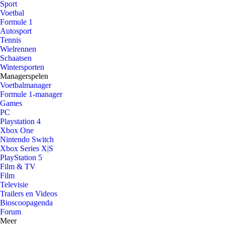
Sport
Voetbal
Formule 1
Autosport
Tennis
Wielrennen
Schaatsen
Wintersporten
Managerspelen
Voetbalmanager
Formule 1-manager
Games
PC
Playstation 4
Xbox One
Nintendo Switch
Xbox Series X|S
PlayStation 5
Film & TV
Film
Televisie
Trailers en Videos
Bioscoopagenda
Forum
Meer