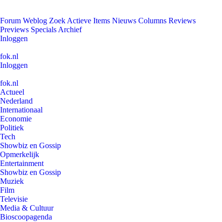
Forum
Weblog
Zoek
Actieve Items
Nieuws
Columns
Reviews
Previews
Specials
Archief
Inloggen
fok.nl
Inloggen
fok.nl
Actueel
Nederland
Internationaal
Economie
Politiek
Tech
Showbiz en Gossip
Opmerkelijk
Entertainment
Showbiz en Gossip
Muziek
Film
Televisie
Media & Cultuur
Bioscoopagenda