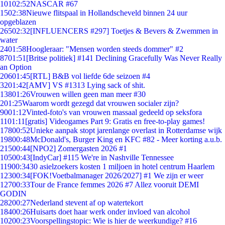
101
02:52
NASCAR #67
15
02:38
Nieuwe flitspaal in Hollandscheveld binnen 24 uur
opgeblazen
265
02:32
[INFLUENCERS #297] Toetjes & Bevers & Zwemmen in
water
24
01:58
Hoogleraar: "Mensen worden steeds dommer" #2
87
01:51
[Britse politiek] #141 Declining Gracefully Was Never Really
an Option
206
01:45
[RTL] B&B vol liefde 6de seizoen #4
32
01:42
[AMV] VS #1313 Lying sack of shit.
138
01:26
Vrouwen willen geen man meer #30
2
01:25
Waarom wordt gezegd dat vrouwen socialer zijn?
90
01:12
Vinted-foto's van vrouwen massaal gedeeld op seksfora
11
01:11
[gratis] Videogames Part 9: Gratis en free-to-play games!
178
00:52
Unieke aanpak stopt jarenlange overlast in Rotterdamse wijk
198
00:48
McDonald's, Burger King en KFC #82 - Meer korting a.u.b.
215
00:44
[NPO2] Zomergasten 2026 #1
105
00:43
[IndyCar] #115 We're in Nashville Tennessee
119
00:34
30 asielzoekers kosten 1 miljoen in hotel centrum Haarlem
123
00:34
[FOK!Voetbalmanager 2026/2027] #1 We zijn er weer
127
00:33
Tour de France femmes 2026 #7 Allez vooruit DEMI
GODIN
282
00:27
Nederland stevent af op watertekort
184
00:26
Huisarts doet haar werk onder invloed van alcohol
102
00:23
Voorspellingstopic: Wie is hier de weerkundige? #16