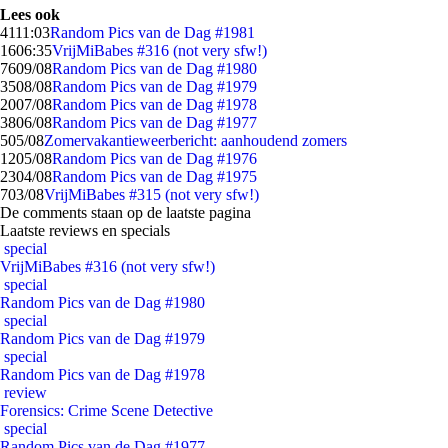
Lees ook
41
11:03
Random Pics van de Dag #1981
16
06:35
VrijMiBabes #316 (not very sfw!)
76
09/08
Random Pics van de Dag #1980
35
08/08
Random Pics van de Dag #1979
20
07/08
Random Pics van de Dag #1978
38
06/08
Random Pics van de Dag #1977
5
05/08
Zomervakantieweerbericht: aanhoudend zomers
12
05/08
Random Pics van de Dag #1976
23
04/08
Random Pics van de Dag #1975
7
03/08
VrijMiBabes #315 (not very sfw!)
De comments staan op de laatste pagina
Laatste reviews en specials
special
VrijMiBabes #316 (not very sfw!)
special
Random Pics van de Dag #1980
special
Random Pics van de Dag #1979
special
Random Pics van de Dag #1978
review
Forensics: Crime Scene Detective
special
Random Pics van de Dag #1977