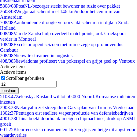
misdienaar in kerk
58
08/08
PostNL-bezorger steekt bewoner na ruzie over pakket
26
08/08
Wegpiraat scheurt met 146 km/u door het centrum van
Amsterdam
7
08/08
Aanhoudende droogte veroorzaakt scheuren in dijken Zuid-
Holland
0
08/08
Van de Zandschulp overleeft matchpoints, ook Griekspoor
verder in Montreal
1
08/08
Excelsior opent seizoen met ruime zege op promovendus
Cambuur
2
08/08
Nieuw te streamen in augustus
4
08/08
Niewiadoma profiteert van pokerspel en grijpt geel op Ventoux
Actieve items
Actieve items
Scrollbar gebruiken
opslaan
51
03:47
Zelensky: Rusland wil tot 50.000 Noord-Koreaanse militairen
inzetten
29
03:23
Netanyahu zet streep door Gaza-plan van Trumps Vredesraad
13
02:37
Pentagon eist snellere wapenproductie van defensiebedrijven
49
01:28
China boekt doorbraak in eigen chipmachines, druk op ASML
groeit
6
01:25
Kleurrecessie: consumenten kiezen grijs en beige uit angst voor
waardeverlies