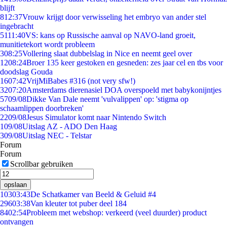
blijft
8
12:37
Vrouw krijgt door verwisseling het embryo van ander stel
ingebracht
51
11:40
VS: kans op Russische aanval op NAVO-land groeit,
munitietekort wordt probleem
3
08:25
Vollering slaat dubbelslag in Nice en neemt geel over
12
08:24
Broer 135 keer gestoken en gesneden: zes jaar cel en tbs voor
doodslag Gouda
16
07:42
VrijMiBabes #316 (not very sfw!)
32
07:20
Amsterdams dierenasiel DOA overspoeld met babykonijntjes
57
09/08
Dikke Van Dale neemt 'vulvalippen' op: 'stigma op
schaamlippen doorbreken'
22
09/08
Jesus Simulator komt naar Nintendo Switch
1
09/08
Uitslag AZ - ADO Den Haag
3
09/08
Uitslag NEC - Telstar
Forum
Forum
Scrollbar gebruiken
opslaan
103
03:43
De Schatkamer van Beeld & Geluid #4
296
03:38
Van kleuter tot puber deel 184
84
02:54
Probleem met webshop: verkeerd (veel duurder) product
ontvangen