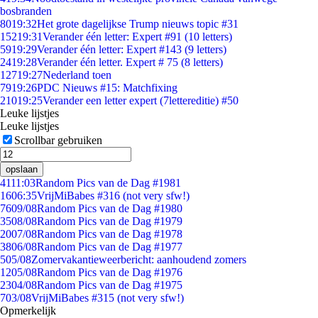
bosbranden
80
19:32
Het grote dagelijkse Trump nieuws topic #31
152
19:31
Verander één letter: Expert #91 (10 letters)
59
19:29
Verander één letter: Expert #143 (9 letters)
24
19:28
Verander één letter. Expert # 75 (8 letters)
127
19:27
Nederland toen
79
19:26
PDC Nieuws #15: Matchfixing
210
19:25
Verander een letter expert (7lettereditie) #50
Leuke lijstjes
Leuke lijstjes
Scrollbar gebruiken
opslaan
41
11:03
Random Pics van de Dag #1981
16
06:35
VrijMiBabes #316 (not very sfw!)
76
09/08
Random Pics van de Dag #1980
35
08/08
Random Pics van de Dag #1979
20
07/08
Random Pics van de Dag #1978
38
06/08
Random Pics van de Dag #1977
5
05/08
Zomervakantieweerbericht: aanhoudend zomers
12
05/08
Random Pics van de Dag #1976
23
04/08
Random Pics van de Dag #1975
7
03/08
VrijMiBabes #315 (not very sfw!)
Opmerkelijk