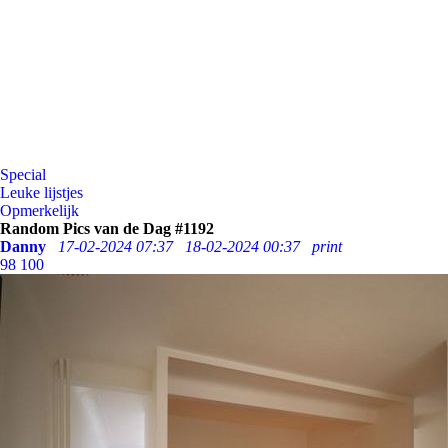
Special
Leuke lijstjes
Opmerkelijk
Random Pics van de Dag #1192
Danny
17-02-2024 07:37
18-02-2024 00:37
print
98
100