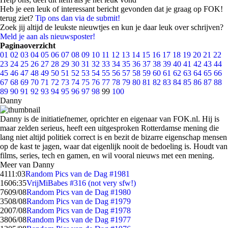
Heb je een leuk of interessant bericht gevonden dat je graag op FOK!
terug ziet?
Tip ons dan via de submit!
Zoek jij altijd de leukste nieuwtjes en kun je daar leuk over schrijven?
Meld je aan als nieuwsposter!
Paginaoverzicht
01
02
03
04
05
06
07
08
09
10
11
12
13
14
15
16
17
18
19
20
21
22
23
24
25
26
27
28
29
30
31
32
33
34
35
36
37
38
39
40
41
42
43
44
45
46
47
48
49
50
51
52
53
54
55
56
57
58
59
60
61
62
63
64
65
66
67
68
69
70
71
72
73
74
75
76
77
78
79
80
81
82
83
84
85
86
87
88
89
90
91
92
93
94
95
96
97
98
99
100
Danny
Danny is de initiatiefnemer, oprichter en eigenaar van FOK.nl. Hij is
maar zelden serieus, heeft een uitgesproken Rotterdamse mening die
lang niet altijd politiek correct is en bezit de bizarre eigenschap mensen
op de kast te jagen, waar dat eigenlijk nooit de bedoeling is. Houdt van
films, series, tech en gamen, en wil vooral nieuws met een mening.
Meer van Danny
41
11:03
Random Pics van de Dag #1981
16
06:35
VrijMiBabes #316 (not very sfw!)
76
09/08
Random Pics van de Dag #1980
35
08/08
Random Pics van de Dag #1979
20
07/08
Random Pics van de Dag #1978
38
06/08
Random Pics van de Dag #1977