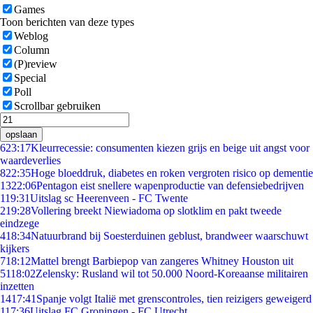
Games
Toon berichten van deze types
Weblog
Column
(P)review
Special
Poll
Scrollbar gebruiken
opslaan
6
23:17
Kleurrecessie: consumenten kiezen grijs en beige uit angst voor
waardeverlies
8
22:35
Hoge bloeddruk, diabetes en roken vergroten risico op dementie
13
22:06
Pentagon eist snellere wapenproductie van defensiebedrijven
1
19:31
Uitslag sc Heerenveen - FC Twente
2
19:28
Vollering breekt Niewiadoma op slotklim en pakt tweede
eindzege
4
18:34
Natuurbrand bij Soesterduinen geblust, brandweer waarschuwt
kijkers
7
18:12
Mattel brengt Barbiepop van zangeres Whitney Houston uit
51
18:02
Zelensky: Rusland wil tot 50.000 Noord-Koreaanse militairen
inzetten
14
17:41
Spanje volgt Italië met grenscontroles, tien reizigers geweigerd
1
17:36
Uitslag FC Groningen - FC Utrecht