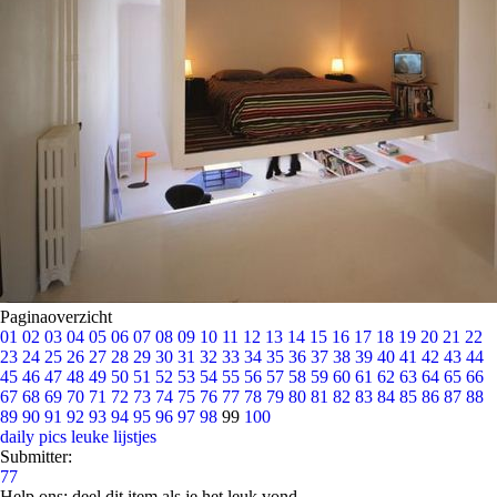
Paginaoverzicht
01
02
03
04
05
06
07
08
09
10
11
12
13
14
15
16
17
18
19
20
21
22
23
24
25
26
27
28
29
30
31
32
33
34
35
36
37
38
39
40
41
42
43
44
45
46
47
48
49
50
51
52
53
54
55
56
57
58
59
60
61
62
63
64
65
66
67
68
69
70
71
72
73
74
75
76
77
78
79
80
81
82
83
84
85
86
87
88
89
90
91
92
93
94
95
96
97
98
99
100
daily pics
leuke lijstjes
Submitter:
77
Help ons; deel dit item als je het leuk vond