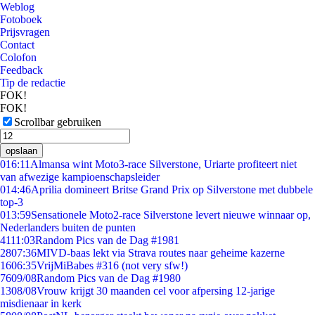
Weblog
Fotoboek
Prijsvragen
Contact
Colofon
Feedback
Tip de redactie
FOK!
FOK!
Scrollbar gebruiken
opslaan
0
16:11
Almansa wint Moto3-race Silverstone, Uriarte profiteert niet
van afwezige kampioenschapsleider
0
14:46
Aprilia domineert Britse Grand Prix op Silverstone met dubbele
top-3
0
13:59
Sensationele Moto2-race Silverstone levert nieuwe winnaar op,
Nederlanders buiten de punten
41
11:03
Random Pics van de Dag #1981
28
07:36
MIVD-baas lekt via Strava routes naar geheime kazerne
16
06:35
VrijMiBabes #316 (not very sfw!)
76
09/08
Random Pics van de Dag #1980
13
08/08
Vrouw krijgt 30 maanden cel voor afpersing 12-jarige
misdienaar in kerk