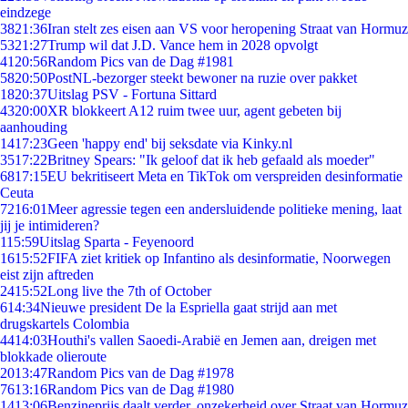
eindzege
38
21:36
Iran stelt zes eisen aan VS voor heropening Straat van Hormuz
53
21:27
Trump wil dat J.D. Vance hem in 2028 opvolgt
41
20:56
Random Pics van de Dag #1981
58
20:50
PostNL-bezorger steekt bewoner na ruzie over pakket
18
20:37
Uitslag PSV - Fortuna Sittard
43
20:00
XR blokkeert A12 ruim twee uur, agent gebeten bij
aanhouding
14
17:23
Geen 'happy end' bij seksdate via Kinky.nl
35
17:22
Britney Spears: "Ik geloof dat ik heb gefaald als moeder"
68
17:15
EU bekritiseert Meta en TikTok om verspreiden desinformatie
Ceuta
72
16:01
Meer agressie tegen een andersluidende politieke mening, laat
jij je intimideren?
1
15:59
Uitslag Sparta - Feyenoord
16
15:52
FIFA ziet kritiek op Infantino als desinformatie, Noorwegen
eist zijn aftreden
24
15:52
Long live the 7th of October
6
14:34
Nieuwe president De la Espriella gaat strijd aan met
drugskartels Colombia
44
14:03
Houthi's vallen Saoedi-Arabië en Jemen aan, dreigen met
blokkade olieroute
20
13:47
Random Pics van de Dag #1978
76
13:16
Random Pics van de Dag #1980
14
13:06
Benzineprijs daalt verder, onzekerheid over Straat van Hormuz