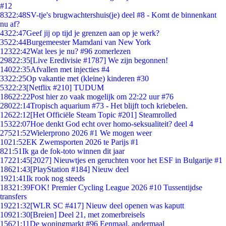
#12
83
22:48
SV-tje's brugwachtershuis(je) deel #8 - Komt de binnenkant
nu af?
43
22:47
Geef jij op tijd je grenzen aan op je werk?
35
22:44
Burgemeester Mamdani van New York
123
22:42
Wat lees je nu? #96 zomerlezen
298
22:35
[Live Eredivisie #1787] We zijn begonnen!
140
22:35
Afvallen met injecties #4
33
22:25
Op vakantie met (kleine) kinderen #30
53
22:23
[Netflix #210] TUDUM
186
22:22
Post hier zo vaak mogelijk om 22:22 uur #76
280
22:14
Tropisch aquarium #73 - Het blijft toch kriebelen.
126
22:12
[Het Officiële Steam Topic #201] Steamrolled
153
22:07
Hoe denkt God echt over homo-seksualiteit? deel 4
275
21:52
Wielerprono 2026 #1 We mogen weer
10
21:52
EK Zwemsporten 2026 te Parijs #1
8
21:51
Ik ga de fok-toto winnen dit jaar
172
21:45
[2027] Nieuwtjes en geruchten voor het ESF in Bulgarije #1
186
21:43
[PlayStation #184] Nieuw deel
19
21:41
Ik rook nog steeds
183
21:39
FOK! Premier Cycling League 2026 #10 Tussentijdse
transfers
192
21:32
[WLR SC #417] Nieuw deel openen was kaputt
109
21:30
[Breien] Deel 21, met zomerbreisels
156
21:11
De woningmarkt #96 Eenmaal, andermaal