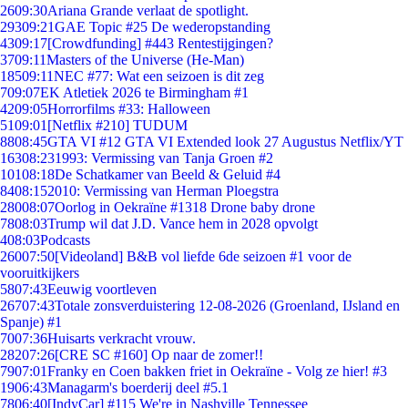
26
09:30
Ariana Grande verlaat de spotlight.
293
09:21
GAE Topic #25 De wederopstanding
43
09:17
[Crowdfunding] #443 Rentestijgingen?
37
09:11
Masters of the Universe (He-Man)
185
09:11
NEC #77: Wat een seizoen is dit zeg
7
09:07
EK Atletiek 2026 te Birmingham #1
42
09:05
Horrorfilms #33: Halloween
51
09:01
[Netflix #210] TUDUM
88
08:45
GTA VI #12 GTA VI Extended look 27 Augustus Netflix/YT
163
08:23
1993: Vermissing van Tanja Groen #2
101
08:18
De Schatkamer van Beeld & Geluid #4
84
08:15
2010: Vermissing van Herman Ploegstra
280
08:07
Oorlog in Oekraïne #1318 Drone baby drone
78
08:03
Trump wil dat J.D. Vance hem in 2028 opvolgt
4
08:03
Podcasts
260
07:50
[Videoland] B&B vol liefde 6de seizoen #1 voor de
vooruitkijkers
58
07:43
Eeuwig voortleven
267
07:43
Totale zonsverduistering 12-08-2026 (Groenland, IJsland en
Spanje) #1
70
07:36
Huisarts verkracht vrouw.
282
07:26
[CRE SC #160] Op naar de zomer!!
79
07:01
Franky en Coen bakken friet in Oekraïne - Volg ze hier! #3
19
06:43
Managarm's boerderij deel #5.1
78
06:40
[IndyCar] #115 We're in Nashville Tennessee