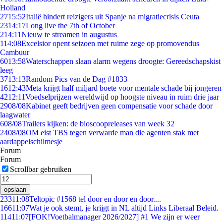
Holland
27
15:52
Italië hindert reizigers uit Spanje na migratiecrisis Ceuta
23
14:17
Long live the 7th of October
2
14:11
Nieuw te streamen in augustus
1
14:08
Excelsior opent seizoen met ruime zege op promovendus
Cambuur
60
13:58
Waterschappen slaan alarm wegens droogte: Gereedschapskist
leeg
37
13:13
Random Pics van de Dag #1833
16
12:43
Meta krijgt half miljard boete voor mentale schade bij jongeren
42
12:11
Voedselprijzen wereldwijd op hoogste niveau in ruim drie jaar
29
08/08
Kabinet geeft bedrijven geen compensatie voor schade door
laagwater
6
08/08
Trailers kijken: de bioscoopreleases van week 32
24
08/08
OM eist TBS tegen verwarde man die agenten stak met
aardappelschilmesje
Forum
Forum
Scrollbar gebruiken
opslaan
233
11:08
Teltopic #1568 tel door en door en door....
166
11:07
Wat je ook stemt, je krijgt in NL altijd Links Liberaal Beleid.
114
11:07
[FOK!Voetbalmanager 2026/2027] #1 We zijn er weer