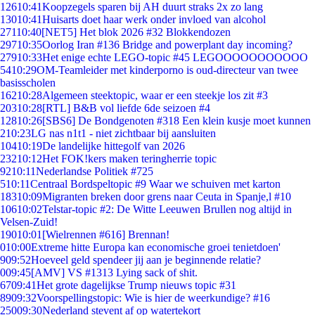
126
10:41
Koopzegels sparen bij AH duurt straks 2x zo lang
130
10:41
Huisarts doet haar werk onder invloed van alcohol
271
10:40
[NET5] Het blok 2026 #32 Blokkendozen
297
10:35
Oorlog Iran #136 Bridge and powerplant day incoming?
279
10:33
Het enige echte LEGO-topic #45 LEGOOOOOOOOOOO
54
10:29
OM-Teamleider met kinderporno is oud-directeur van twee
basisscholen
162
10:28
Algemeen steektopic, waar er een steekje los zit #3
203
10:28
[RTL] B&B vol liefde 6de seizoen #4
128
10:26
[SBS6] De Bondgenoten #318 Een klein kusje moet kunnen
2
10:23
LG nas n1t1 - niet zichtbaar bij aansluiten
104
10:19
De landelijke hittegolf van 2026
232
10:12
Het FOK!kers maken teringherrie topic
92
10:11
Nederlandse Politiek #725
5
10:11
Centraal Bordspeltopic #9 Waar we schuiven met karton
183
10:09
Migranten breken door grens naar Ceuta in Spanje,l #10
106
10:02
Telstar-topic #2: De Witte Leeuwen Brullen nog altijd in
Velsen-Zuid!
190
10:01
[Wielrennen #616] Brennan!
0
10:00
Extreme hitte Europa kan economische groei tenietdoen'
9
09:52
Hoeveel geld spendeer jij aan je beginnende relatie?
0
09:45
[AMV] VS #1313 Lying sack of shit.
67
09:41
Het grote dagelijkse Trump nieuws topic #31
89
09:32
Voorspellingstopic: Wie is hier de weerkundige? #16
250
09:30
Nederland stevent af op watertekort