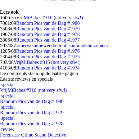
Lees ook
16
06:35
VrijMiBabes #316 (not very sfw!)
70
01:09
Random Pics van de Dag #1980
35
08/08
Random Pics van de Dag #1979
19
07/08
Random Pics van de Dag #1978
38
06/08
Random Pics van de Dag #1977
5
05/08
Zomervakantieweerbericht: aanhoudend zomers
12
05/08
Random Pics van de Dag #1976
23
04/08
Random Pics van de Dag #1975
7
03/08
VrijMiBabes #315 (not very sfw!)
41
03/08
Random Pics van de Dag #1974
De comments staan op de laatste pagina
Laatste reviews en specials
special
VrijMiBabes #316 (not very sfw!)
special
Random Pics van de Dag #1980
special
Random Pics van de Dag #1979
special
Random Pics van de Dag #1978
review
Forensics: Crime Scene Detective