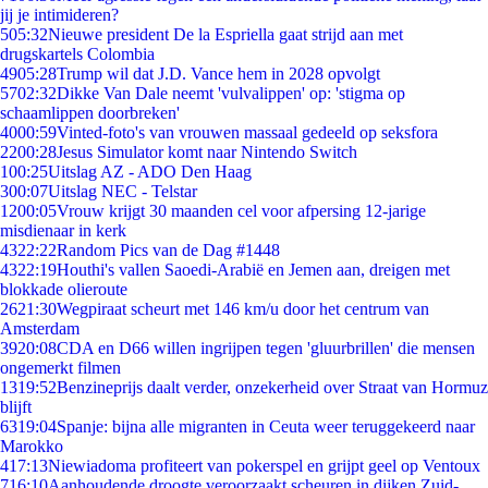
jij je intimideren?
5
05:32
Nieuwe president De la Espriella gaat strijd aan met
drugskartels Colombia
49
05:28
Trump wil dat J.D. Vance hem in 2028 opvolgt
57
02:32
Dikke Van Dale neemt 'vulvalippen' op: 'stigma op
schaamlippen doorbreken'
40
00:59
Vinted-foto's van vrouwen massaal gedeeld op seksfora
22
00:28
Jesus Simulator komt naar Nintendo Switch
1
00:25
Uitslag AZ - ADO Den Haag
3
00:07
Uitslag NEC - Telstar
12
00:05
Vrouw krijgt 30 maanden cel voor afpersing 12-jarige
misdienaar in kerk
43
22:22
Random Pics van de Dag #1448
43
22:19
Houthi's vallen Saoedi-Arabië en Jemen aan, dreigen met
blokkade olieroute
26
21:30
Wegpiraat scheurt met 146 km/u door het centrum van
Amsterdam
39
20:08
CDA en D66 willen ingrijpen tegen 'gluurbrillen' die mensen
ongemerkt filmen
13
19:52
Benzineprijs daalt verder, onzekerheid over Straat van Hormuz
blijft
63
19:04
Spanje: bijna alle migranten in Ceuta weer teruggekeerd naar
Marokko
4
17:13
Niewiadoma profiteert van pokerspel en grijpt geel op Ventoux
7
16:10
Aanhoudende droogte veroorzaakt scheuren in dijken Zuid-