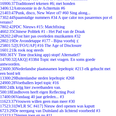
169
06:37
Traditioneel tekenen #6; met honden
34
06:12
Astronomie in de Achtertuin #6
214
03:47
Punk, disco, New Wave of? #60 Sing along...
73
02:44
Spaanstalige nummers #34 A que calor nos pasaremos por el
verano?
78
02:42
PDC Nieuws #15: Matchfixing
46
02:35
Chinese Politiek #1 - Het Pad van de Draak
282
02:24
Post hier pas overleden muzikanten #32
28
02:19
De Avondetappe #177 - Bijna voorbij :(
258
01:52
[UFO/UAP] #16 The Age of Disclosure
16
01:21
Ik rook nog steeds
9
00:36
TV Time (tracking app) stopt! Alternatief?
147
00:32
[AKQ] #3384 Topic met vragen. En soms goede
antwoorden.
236
00:30
Nederlandse plaatsnamen lepeltopic #213 elk gehucht met
een bord telt
133
00:29
Buitenlandse steden lepeltopic #268
249
00:28
Voetballers lepel topic #16
8
00:24
Ik krijg hier zweethanden van.
5
00:18
Eindhoven heeft eigen Reflecting Pool
174
00:06
Vandaag 40 jaar geleden... #3
116
23:37
Vrouwen willen geen man meer #30
175
23:31
[WLR SC #417] Nieuw deel openen was kaputt
67
23:29
De neergang van Duitsland als lichtend voorbeeld #3
153
23:17
Sterren toen en nu #11