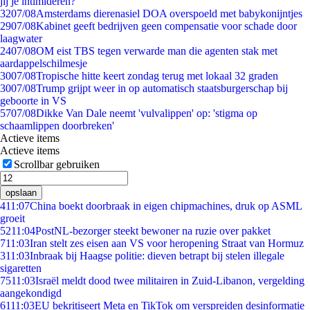
jij je intimideren?
32
07/08
Amsterdams dierenasiel DOA overspoeld met babykonijntjes
29
07/08
Kabinet geeft bedrijven geen compensatie voor schade door
laagwater
24
07/08
OM eist TBS tegen verwarde man die agenten stak met
aardappelschilmesje
30
07/08
Tropische hitte keert zondag terug met lokaal 32 graden
30
07/08
Trump grijpt weer in op automatisch staatsburgerschap bij
geboorte in VS
57
07/08
Dikke Van Dale neemt 'vulvalippen' op: 'stigma op
schaamlippen doorbreken'
Actieve items
Actieve items
Scrollbar gebruiken
opslaan
4
11:07
China boekt doorbraak in eigen chipmachines, druk op ASML
groeit
52
11:04
PostNL-bezorger steekt bewoner na ruzie over pakket
7
11:03
Iran stelt zes eisen aan VS voor heropening Straat van Hormuz
3
11:03
Inbraak bij Haagse politie: dieven betrapt bij stelen illegale
sigaretten
75
11:03
Israël meldt dood twee militairen in Zuid-Libanon, vergelding
aangekondigd
61
11:03
EU bekritiseert Meta en TikTok om verspreiden desinformatie