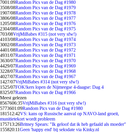
70
01:09
Random Pics van de Dag #1980
35
08/08
Random Pics van de Dag #1979
19
07/08
Random Pics van de Dag #1978
38
06/08
Random Pics van de Dag #1977
12
05/08
Random Pics van de Dag #1976
23
04/08
Random Pics van de Dag #1975
7
03/08
VrijMiBabes #315 (not very sfw!)
41
03/08
Random Pics van de Dag #1974
30
02/08
Random Pics van de Dag #1973
44
01/08
Random Pics van de Dag #1972
49
31/07
Random Pics van de Dag #1971
36
30/07
Random Pics van de Dag #1970
44
29/07
Random Pics van de Dag #1969
32
28/07
Random Pics van de Dag #1968
40
27/07
Random Pics van de Dag #1967
14
27/07
VrijMiBabes #314 (not very sfw!)
15
25/07
FOK!kers lopen de Nijmeegse 4-daagse: Dag 4
83
25/07
Random Pics van de Dag #1966
Meest gelezen
85676
06:35
VrijMiBabes #316 (not very sfw!)
57736
01:09
Random Pics van de Dag #1980
1815
12:42
VS: kans op Russische aanval op NAVO-land groeit,
munitietekort wordt probleem
1757
13:26
Britney Spears: "Ik geloof dat ik heb gefaald als moeder"
1558
20:11
Geen 'happy end' bij seksdate via Kinky.nl