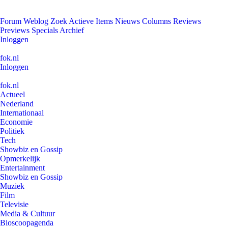
Forum
Weblog
Zoek
Actieve Items
Nieuws
Columns
Reviews
Previews
Specials
Archief
Inloggen
fok.nl
Inloggen
fok.nl
Actueel
Nederland
Internationaal
Economie
Politiek
Tech
Showbiz en Gossip
Opmerkelijk
Entertainment
Showbiz en Gossip
Muziek
Film
Televisie
Media & Cultuur
Bioscoopagenda