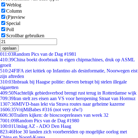
Weblog
Column
(P)review
Special
Poll
Scrollbar gebruiken
opslaan
0
11:03
Random Pics van de Dag #1981
4
10:39
China boekt doorbraak in eigen chipmachines, druk op ASML
groeit
5
10:24
FIFA ziet kritiek op Infantino als desinformatie, Noorwegen eist
zijn aftreden
3
10:03
Inbraak bij Haagse politie: dieven betrapt bij stelen illegale
sigaretten
4
09:50
Nachtelijk gebiedsverbod brengt rust terug in Rotterdamse wijk
7
09:39
Iran stelt zes eisen aan VS voor heropening Straat van Hormuz
13
07:36
MIVD-baas lekt via Strava routes naar geheime kazerne
16
06:35
VrijMiBabes #316 (not very sfw!)
6
06:30
Trailers kijken: de bioscoopreleases van week 32
70
01:09
Random Pics van de Dag #1980
1
00:01
Uitslag AZ - ADO Den Haag
8
23:46
Hoe 30 landen zich voorbereiden op mogelijke oorlog met
China en Noord-Korea