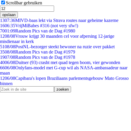
Scrollbar gebruiken
opslaan
13
07:36
MIVD-baas lekt via Strava routes naar geheime kazerne
16
06:35
VrijMiBabes #316 (not very sfw!)
70
01:09
Random Pics van de Dag #1980
12
08/08
Vrouw krijgt 30 maanden cel voor afpersing 12-jarige
misdienaar in kerk
51
08/08
PostNL-bezorger steekt bewoner na ruzie over pakket
35
08/08
Random Pics van de Dag #1979
19
07/08
Random Pics van de Dag #1978
40
06/08
Duitser (93) crasht met quad tegen boom, vier gewonden
66
06/08
Onlyfans-model met G-cup wil als NASA-ambassadeur naar
maan
12
06/08
Capibara's lopen Braziliaans parlementsgebouw Mato Grosso
binnen