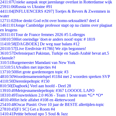
24
11:07
Unieke aanpak stopt jarenlange overlast in Rotterdamse wijk
259
11:06
Russia vs Ukraine #91
44
11:04
[INFLUENCERS #297] Toetjes & Bevers & Zwemmen in
water
127
11:02
Hoe denkt God echt over homo-seksualiteit? deel 4
146
11:01
Jonge Cambridge professor stapt op na claims over plagiaat
en leugens
203
11:01
Tour de France femmes 2026 #5 Lollergps
100
10:59
Het oneindige 'doet-ie anders nooit'-topic # 1819
114
10:58
[DAGBOEK] De weg naar balans #12
201
10:57
[Live Eredivisie #1786] We zijn begonnen!
36
10:57
Defensiepact Pakistan, Turkije en Saudi-Arabië bevat art.5
clausule?
3
10:51
Burgemeester Mamdani van New York
115
10:51
Afvallen met injecties #4
137
10:50
Het grote goedemorgen topic #3
48
10:50
Woordensamenstelspel #1184 met 2 woorden spreken SVP
41
10:50
Dierenlepeltopic #150
8
10:50
[Dagboek] Veel aan hoofd - Deel 28
139
10:49
Meisjesnamenlepeltopic #367 LOOOOL LAPO
183
10:49
Touwtrekken 2.0 #636 - Team 1 beste team *G* *O*
40
10:49
Het hele alfabet #108 en 4letterwoord
254
10:48
Oscar Piastri: Over 10 jaar de BESTE allertijden-topic
278
10:45
[F1 SC] Get a Room #4
14
10:41
Petitie behoud npo 5 Soul & Jazz