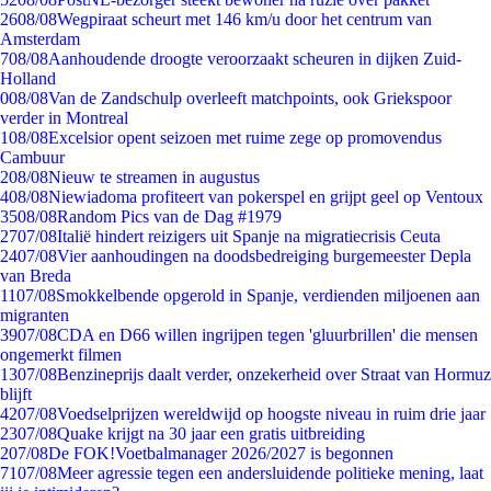
26
08/08
Wegpiraat scheurt met 146 km/u door het centrum van
Amsterdam
7
08/08
Aanhoudende droogte veroorzaakt scheuren in dijken Zuid-
Holland
0
08/08
Van de Zandschulp overleeft matchpoints, ook Griekspoor
verder in Montreal
1
08/08
Excelsior opent seizoen met ruime zege op promovendus
Cambuur
2
08/08
Nieuw te streamen in augustus
4
08/08
Niewiadoma profiteert van pokerspel en grijpt geel op Ventoux
35
08/08
Random Pics van de Dag #1979
27
07/08
Italië hindert reizigers uit Spanje na migratiecrisis Ceuta
24
07/08
Vier aanhoudingen na doodsbedreiging burgemeester Depla
van Breda
11
07/08
Smokkelbende opgerold in Spanje, verdienden miljoenen aan
migranten
39
07/08
CDA en D66 willen ingrijpen tegen 'gluurbrillen' die mensen
ongemerkt filmen
13
07/08
Benzineprijs daalt verder, onzekerheid over Straat van Hormuz
blijft
42
07/08
Voedselprijzen wereldwijd op hoogste niveau in ruim drie jaar
23
07/08
Quake krijgt na 30 jaar een gratis uitbreiding
2
07/08
De FOK!Voetbalmanager 2026/2027 is begonnen
71
07/08
Meer agressie tegen een andersluidende politieke mening, laat