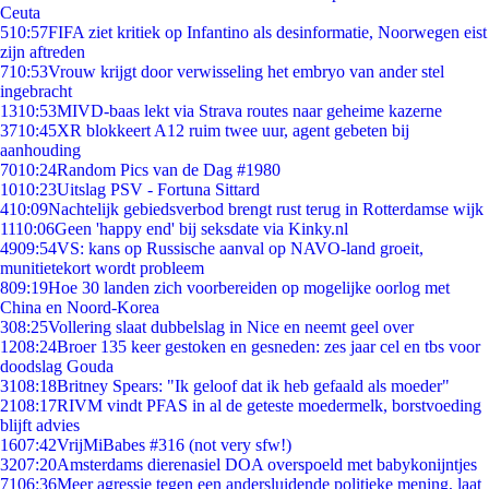
Ceuta
5
10:57
FIFA ziet kritiek op Infantino als desinformatie, Noorwegen eist
zijn aftreden
7
10:53
Vrouw krijgt door verwisseling het embryo van ander stel
ingebracht
13
10:53
MIVD-baas lekt via Strava routes naar geheime kazerne
37
10:45
XR blokkeert A12 ruim twee uur, agent gebeten bij
aanhouding
70
10:24
Random Pics van de Dag #1980
10
10:23
Uitslag PSV - Fortuna Sittard
4
10:09
Nachtelijk gebiedsverbod brengt rust terug in Rotterdamse wijk
11
10:06
Geen 'happy end' bij seksdate via Kinky.nl
49
09:54
VS: kans op Russische aanval op NAVO-land groeit,
munitietekort wordt probleem
8
09:19
Hoe 30 landen zich voorbereiden op mogelijke oorlog met
China en Noord-Korea
3
08:25
Vollering slaat dubbelslag in Nice en neemt geel over
12
08:24
Broer 135 keer gestoken en gesneden: zes jaar cel en tbs voor
doodslag Gouda
31
08:18
Britney Spears: "Ik geloof dat ik heb gefaald als moeder"
21
08:17
RIVM vindt PFAS in al de geteste moedermelk, borstvoeding
blijft advies
16
07:42
VrijMiBabes #316 (not very sfw!)
32
07:20
Amsterdams dierenasiel DOA overspoeld met babykonijntjes
71
06:36
Meer agressie tegen een andersluidende politieke mening, laat