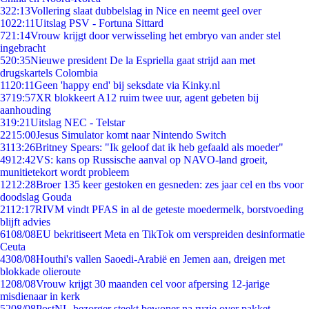
3
22:13
Vollering slaat dubbelslag in Nice en neemt geel over
10
22:11
Uitslag PSV - Fortuna Sittard
7
21:14
Vrouw krijgt door verwisseling het embryo van ander stel
ingebracht
5
20:35
Nieuwe president De la Espriella gaat strijd aan met
drugskartels Colombia
11
20:11
Geen 'happy end' bij seksdate via Kinky.nl
37
19:57
XR blokkeert A12 ruim twee uur, agent gebeten bij
aanhouding
3
19:21
Uitslag NEC - Telstar
22
15:00
Jesus Simulator komt naar Nintendo Switch
31
13:26
Britney Spears: "Ik geloof dat ik heb gefaald als moeder"
49
12:42
VS: kans op Russische aanval op NAVO-land groeit,
munitietekort wordt probleem
12
12:28
Broer 135 keer gestoken en gesneden: zes jaar cel en tbs voor
doodslag Gouda
21
12:17
RIVM vindt PFAS in al de geteste moedermelk, borstvoeding
blijft advies
61
08/08
EU bekritiseert Meta en TikTok om verspreiden desinformatie
Ceuta
43
08/08
Houthi's vallen Saoedi-Arabië en Jemen aan, dreigen met
blokkade olieroute
12
08/08
Vrouw krijgt 30 maanden cel voor afpersing 12-jarige
misdienaar in kerk
52
08/08
PostNL-bezorger steekt bewoner na ruzie over pakket