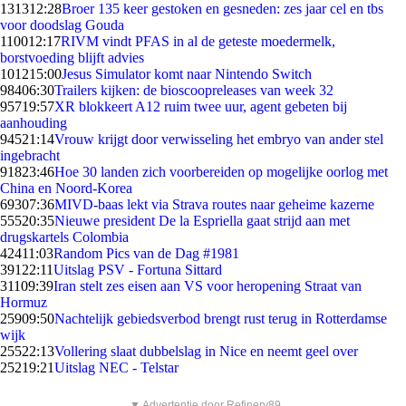
1313
12:28
Broer 135 keer gestoken en gesneden: zes jaar cel en tbs
voor doodslag Gouda
1100
12:17
RIVM vindt PFAS in al de geteste moedermelk,
borstvoeding blijft advies
1012
15:00
Jesus Simulator komt naar Nintendo Switch
984
06:30
Trailers kijken: de bioscoopreleases van week 32
957
19:57
XR blokkeert A12 ruim twee uur, agent gebeten bij
aanhouding
945
21:14
Vrouw krijgt door verwisseling het embryo van ander stel
ingebracht
918
23:46
Hoe 30 landen zich voorbereiden op mogelijke oorlog met
China en Noord-Korea
693
07:36
MIVD-baas lekt via Strava routes naar geheime kazerne
555
20:35
Nieuwe president De la Espriella gaat strijd aan met
drugskartels Colombia
424
11:03
Random Pics van de Dag #1981
391
22:11
Uitslag PSV - Fortuna Sittard
311
09:39
Iran stelt zes eisen aan VS voor heropening Straat van
Hormuz
259
09:50
Nachtelijk gebiedsverbod brengt rust terug in Rotterdamse
wijk
255
22:13
Vollering slaat dubbelslag in Nice en neemt geel over
252
19:21
Uitslag NEC - Telstar
▼ Advertentie door Refinery89