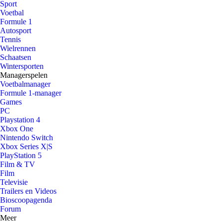
Sport
Voetbal
Formule 1
Autosport
Tennis
Wielrennen
Schaatsen
Wintersporten
Managerspelen
Voetbalmanager
Formule 1-manager
Games
PC
Playstation 4
Xbox One
Nintendo Switch
Xbox Series X|S
PlayStation 5
Film & TV
Film
Televisie
Trailers en Videos
Bioscoopagenda
Forum
Meer