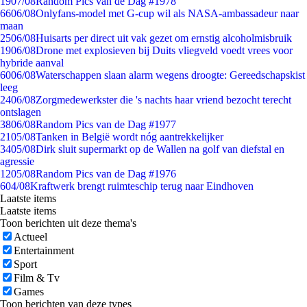
19
07/08
Random Pics van de Dag #1978
66
06/08
Onlyfans-model met G-cup wil als NASA-ambassadeur naar
maan
25
06/08
Huisarts per direct uit vak gezet om ernstig alcoholmisbruik
19
06/08
Drone met explosieven bij Duits vliegveld voedt vrees voor
hybride aanval
60
06/08
Waterschappen slaan alarm wegens droogte: Gereedschapskist
leeg
24
06/08
Zorgmedewerkster die 's nachts haar vriend bezocht terecht
ontslagen
38
06/08
Random Pics van de Dag #1977
21
05/08
Tanken in België wordt nóg aantrekkelijker
34
05/08
Dirk sluit supermarkt op de Wallen na golf van diefstal en
agressie
12
05/08
Random Pics van de Dag #1976
6
04/08
Kraftwerk brengt ruimteschip terug naar Eindhoven
Laatste items
Laatste items
Toon berichten uit deze thema's
Actueel
Entertainment
Sport
Film & Tv
Games
Toon berichten van deze types