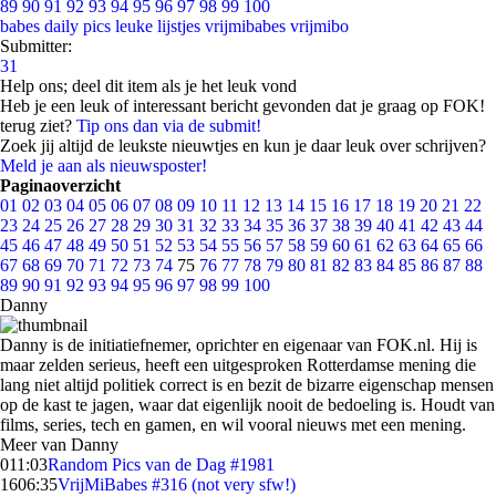
89
90
91
92
93
94
95
96
97
98
99
100
babes
daily pics
leuke lijstjes
vrijmibabes
vrijmibo
Submitter:
31
Help ons; deel dit item als je het leuk vond
Heb je een leuk of interessant bericht gevonden dat je graag op FOK!
terug ziet?
Tip ons dan via de submit!
Zoek jij altijd de leukste nieuwtjes en kun je daar leuk over schrijven?
Meld je aan als nieuwsposter!
Paginaoverzicht
01
02
03
04
05
06
07
08
09
10
11
12
13
14
15
16
17
18
19
20
21
22
23
24
25
26
27
28
29
30
31
32
33
34
35
36
37
38
39
40
41
42
43
44
45
46
47
48
49
50
51
52
53
54
55
56
57
58
59
60
61
62
63
64
65
66
67
68
69
70
71
72
73
74
75
76
77
78
79
80
81
82
83
84
85
86
87
88
89
90
91
92
93
94
95
96
97
98
99
100
Danny
Danny is de initiatiefnemer, oprichter en eigenaar van FOK.nl. Hij is
maar zelden serieus, heeft een uitgesproken Rotterdamse mening die
lang niet altijd politiek correct is en bezit de bizarre eigenschap mensen
op de kast te jagen, waar dat eigenlijk nooit de bedoeling is. Houdt van
films, series, tech en gamen, en wil vooral nieuws met een mening.
Meer van Danny
0
11:03
Random Pics van de Dag #1981
16
06:35
VrijMiBabes #316 (not very sfw!)