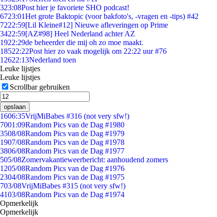
3
23:08
Post hier je favoriete SHO podcast!
67
23:01
Het grote Baktopic (voor bakfoto's, -vragen en -tips) #42
72
22:59
[Lil Kleine#12] Nieuwe afleveringen op Prime
34
22:59
[AZ#98] Heel Nederland achter AZ
19
22:29
de beheerder die mij oh zo moe maakt.
185
22:22
Post hier zo vaak mogelijk om 22:22 uur #76
126
22:13
Nederland toen
Leuke lijstjes
Leuke lijstjes
Scrollbar gebruiken
opslaan
16
06:35
VrijMiBabes #316 (not very sfw!)
70
01:09
Random Pics van de Dag #1980
35
08/08
Random Pics van de Dag #1979
19
07/08
Random Pics van de Dag #1978
38
06/08
Random Pics van de Dag #1977
5
05/08
Zomervakantieweerbericht: aanhoudend zomers
12
05/08
Random Pics van de Dag #1976
23
04/08
Random Pics van de Dag #1975
7
03/08
VrijMiBabes #315 (not very sfw!)
41
03/08
Random Pics van de Dag #1974
Opmerkelijk
Opmerkelijk