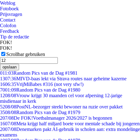
Weblog
Fotoboek
Prijsvragen
Contact
Colofon
Feedback
Tip de redactie
FOK!
FOK!
Scrollbar gebruiken
opslaan
0
11:03
Random Pics van de Dag #1981
13
07:36
MIVD-baas lekt via Strava routes naar geheime kazerne
16
06:35
VrijMiBabes #316 (not very sfw!)
70
01:09
Random Pics van de Dag #1980
12
08/08
Vrouw krijgt 30 maanden cel voor afpersing 12-jarige
misdienaar in kerk
52
08/08
PostNL-bezorger steekt bewoner na ruzie over pakket
35
08/08
Random Pics van de Dag #1979
2
07/08
De FOK!Voetbalmanager 2026/2027 is begonnen
16
07/08
Meta krijgt half miljard boete voor mentale schade bij jongeren
20
07/08
Denemarken pakt AI-gebruik in scholen aan: extra mondelinge
examens