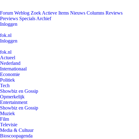
Forum
Weblog
Zoek
Actieve Items
Nieuws
Columns
Reviews
Previews
Specials
Archief
Inloggen
fok.nl
Inloggen
fok.nl
Actueel
Nederland
Internationaal
Economie
Politiek
Tech
Showbiz en Gossip
Opmerkelijk
Entertainment
Showbiz en Gossip
Muziek
Film
Televisie
Media & Cultuur
Bioscoopagenda