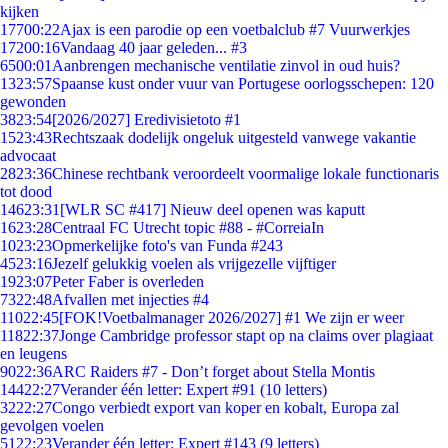
kijken
177
00:22
Ajax is een parodie op een voetbalclub #7 Vuurwerkjes
172
00:16
Vandaag 40 jaar geleden... #3
65
00:01
Aanbrengen mechanische ventilatie zinvol in oud huis?
13
23:57
Spaanse kust onder vuur van Portugese oorlogsschepen: 120
gewonden
38
23:54
[2026/2027] Eredivisietoto #1
15
23:43
Rechtszaak dodelijk ongeluk uitgesteld vanwege vakantie
advocaat
28
23:36
Chinese rechtbank veroordeelt voormalige lokale functionaris
tot dood
146
23:31
[WLR SC #417] Nieuw deel openen was kaputt
16
23:28
Centraal FC Utrecht topic #88 - #CorreiaIn
10
23:23
Opmerkelijke foto's van Funda #243
45
23:16
Jezelf gelukkig voelen als vrijgezelle vijftiger
19
23:07
Peter Faber is overleden
73
22:48
Afvallen met injecties #4
110
22:45
[FOK!Voetbalmanager 2026/2027] #1 We zijn er weer
118
22:37
Jonge Cambridge professor stapt op na claims over plagiaat
en leugens
90
22:36
ARC Raiders #7 - Don’t forget about Stella Montis
144
22:27
Verander één letter: Expert #91 (10 letters)
32
22:27
Congo verbiedt export van koper en kobalt, Europa zal
gevolgen voelen
51
22:23
Verander één letter: Expert #143 (9 letters)