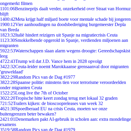
ongemerkt filmen
11
01:06
Benzineprijs daalt verder, onzekerheid over Straat van Hormuz
blijft
14
00:42
Meta krijgt half miljard boete voor mentale schade bij jongeren
19
00:12
Vier aanhoudingen na doodsbedreiging burgemeester Depla
van Breda
18
23:32
Italië hindert reizigers uit Spanje na migratiecrisis Ceuta
11
23:30
Smokkelbende opgerold in Spanje, verdienden miljoenen aan
migranten
59
22:53
Waterschappen slaan alarm wegens droogte: Gereedschapskist
leeg
47
22:43
Trump wil dat J.D. Vance hem in 2028 opvolgt
34
22:32
Ceuta-leider noemt Marokkaanse grensaanval door migranten
'gruweldaad'
38
22:29
Random Pics van de Dag #1977
38
22:28
Spaanse politie: minstens tien voor terrorisme veroordeelden
onder migranten Ceuta
15
22:25
Long live the 7th of October
30
22:20
Tropische hitte keert zondag terug met lokaal 32 graden
7
21:52
Trailers kijken: de bioscoopreleases van week 32
46
21:30
Spoedberaad EU na crisis Ceuta, moeten we onze
buitengrenzen beter bewaken?
24
21:01
Denemarken pakt AI-gebruik in scholen aan: extra mondelinge
examens
35
19:58
Random Pics van de Dag #1979