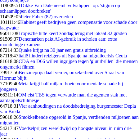
1180
09:51
Dikke Van Dale neemt 'vulvalippen' op: 'stigma op
schaamlippen doorbreken'
1145
09:05
Peter Faber (82) overleden
1011
11:46
Kabinet geeft bedrijven geen compensatie voor schade door
laagwater
960
11:08
Tropische hitte keert zondag terug met lokaal 32 graden
915
09:37
Denemarken pakt AI-gebruik in scholen aan: extra
mondelinge examens
872
14:33
Quake krijgt na 30 jaar een gratis uitbreiding
871
18:47
Italië hindert reizigers uit Spanje na migratiecrisis Ceuta
816
18:08
CDA en D66 willen ingrijpen tegen 'gluurbrillen' die mensen
ongemerkt filmen
799
17:56
Benzineprijs daalt verder, onzekerheid over Straat van
Hormuz blijft
771
09:40
Meta krijgt half miljard boete voor mentale schade bij
jongeren
663
11:14
OM eist TBS tegen verwarde man die agenten stak met
aardappelschilmesje
647
18:31
Vier aanhoudingen na doodsbedreiging burgemeester Depla
van Breda
596
18:26
Smokkelbende opgerold in Spanje, verdienden miljoenen aan
migranten
542
17:47
Voedselprijzen wereldwijd op hoogste niveau in ruim drie
jaar