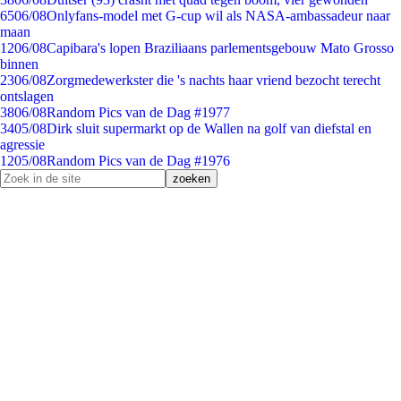
65
06/08
Onlyfans-model met G-cup wil als NASA-ambassadeur naar
maan
12
06/08
Capibara's lopen Braziliaans parlementsgebouw Mato Grosso
binnen
23
06/08
Zorgmedewerkster die 's nachts haar vriend bezocht terecht
ontslagen
38
06/08
Random Pics van de Dag #1977
34
05/08
Dirk sluit supermarkt op de Wallen na golf van diefstal en
agressie
12
05/08
Random Pics van de Dag #1976