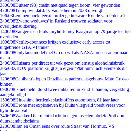
38
06/08
Duitser (93) crasht met quad tegen boom, vier gewonden
47
06/08
Trump wil dat J.D. Vance hem in 2028 opvolgt
1
06/08
Lemmen boekt eerste profzege in zware Ronde van Polen-rit
24
06/08
'Zwarte weduwes' in Rusland trouwen soldaten voor
overlijdensuitkering
14
06/08
Zangeres en Idols-jurylid Jerney Kaagman op 79-jarige leeftijd
overleden
10
06/08
Netflix-abonnees krijgen exclusieve early access tot
uitgebreide GTA VI trailer
65
06/08
Onlyfans-model met G-cup wil als NASA-ambassadeur naar
maan
24
06/08
Huisarts per direct uit vak gezet om ernstig alcoholmisbruik
3
06/08
XBOX platform krijgt zijn eigen "Platinum" achievements dit
jaar
12
06/08
Capibara's lopen Braziliaans parlementsgebouw Mato Grosso
binnen
69
06/08
Israël meldt dood twee militairen in Zuid-Libanon, vergelding
aangekondigd
15
06/08
Hiroshima herdenkt slachtoffers atoombom, 81 jaar later
19
06/08
Drone met explosieven bij Duits vliegveld voedt vrees voor
hybride aanval
34
06/08
Wakker Dier dient klacht in tegen insectenfabriek Protix om
duurzaamheidsclaims
22
06/08
Iran en Oman eens over route Straat van Hormuz, VS