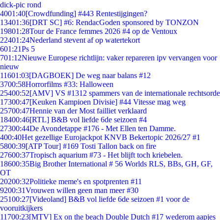
dick-pic rond
40
01:40
[Crowdfunding] #443 Rentestijgingen?
134
01:36
[DRT SC] #6: RendacGoden sponsored by TONZON
198
01:28
Tour de France femmes 2026 #4 op de Ventoux
224
01:24
Nederland stevent af op watertekort
6
01:21
Ps 5
7
01:12
Nieuwe Europese richtlijn: vaker repareren ipv vervangen voor
nieuw
116
01:03
[DAGBOEK] De weg naar balans #12
37
00:58
Horrorfilms #33: Halloween
254
00:52
[AMV] VS #1312 spammers van de internationale rechtsorde
173
00:47
[Keuken Kampioen Divisie] #44 Vitesse mag weg
257
00:47
Hennie van der Most failliet verklaard
184
00:46
[RTL] B&B vol liefde 6de seizoen #4
273
00:44
De Avondetappe #176 - Met Ellen ten Damme.
4
00:40
Het gezellige Eurojackpot KNVB Bekertopic 2026/27 #1
58
00:39
[ATP Tour] #169 Tosti Tallon back on fire
276
00:37
Tropisch aquarium #73 - Het blijft toch kriebelen.
186
00:35
Big Brother International # 56 Worlds RLS, BBs, GH, GF,
OT
202
00:32
Politieke meme's en spotprenten #11
92
00:31
Vrouwen willen geen man meer #30
251
00:27
[Videoland] B&B vol liefde 6de seizoen #1 voor de
vooruitkijkers
117
00:23
[MTV] Ex on the beach Double Dutch #17 wederom aapjes