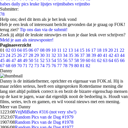
babes
daily pics
leuke lijstjes
vrijmibabes
vrijmibo
Submitter:
78
Help ons; deel dit item als je het leuk vond
Heb je een leuk of interessant bericht gevonden dat je graag op FOK!
terug ziet?
Tip ons dan via de submit!
Zoek jij altijd de leukste nieuwtjes en kun je daar leuk over schrijven?
Meld je aan als nieuwsposter!
Paginaoverzicht
01
02
03
04
05
06
07
08
09
10
11
12
13
14
15
16
17
18
19
20
21
22
23
24
25
26
27
28
29
30
31
32
33
34
35
36
37
38
39
40
41
42
43
44
45
46
47
48
49
50
51
52
53
54
55
56
57
58
59
60
61
62
63
64
65
66
67
68
69
70
71
72
73
74
75
76
77
78
79
80
81
82
Danny
Danny is de initiatiefnemer, oprichter en eigenaar van FOK.nl. Hij is
maar zelden serieus, heeft een uitgesproken Rotterdamse mening die
lang niet altijd politiek correct is en bezit de bizarre eigenschap mensen
op de kast te jagen, waar dat eigenlijk nooit de bedoeling is. Houdt van
films, series, tech en gamen, en wil vooral nieuws met een mening.
Meer van Danny
12
23:08
VrijMiBabes #316 (not very sfw!)
35
23:07
Random Pics van de Dag #1979
19
07/08
Random Pics van de Dag #1978
38
06/08
Random Pics van de Dag #1977