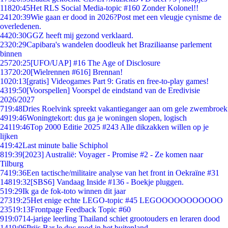
118
20:45
Het RLS Social Media-topic #160 Zonder Kolonel!!
241
20:39
Wie gaan er dood in 2026?Post met een vleugje cynisme de
overledenen.
44
20:30
GGZ heeft mij gezond verklaard.
23
20:29
Capibara's wandelen doodleuk het Braziliaanse parlement
binnen
257
20:25
[UFO/UAP] #16 The Age of Disclosure
137
20:20
[Wielrennen #616] Brennan!
10
20:13
[gratis] Videogames Part 9: Gratis en free-to-play games!
43
19:50
[Voorspellen] Voorspel de eindstand van de Eredivisie
2026/2027
7
19:48
Dries Roelvink spreekt vakantieganger aan om gele zwembroek
49
19:46
Woningtekort: dus ga je woningen slopen, logisch
241
19:46
Top 2000 Editie 2025 #243 Alle dikzakken willen op je
lijken
4
19:42
Last minute balie Schiphol
8
19:39
[2023] Australië: Voyager - Promise #2 - Ze komen naar
Tilburg
74
19:36
Een tactische/militaire analyse van het front in Oekraïne #31
148
19:32
[SBS6] Vandaag Inside #136 - Boekje pluggen.
5
19:29
Ik ga de fok-toto winnen dit jaar
273
19:25
Het enige echte LEGO-topic #45 LEGOOOOOOOOOOO
235
19:13
Frontpage Feedback Topic #60
9
19:07
14-jarige leerling Thailand schiet grootouders en leraren dood
14
19:06
Prijs Bar le duc rood in het buitenland