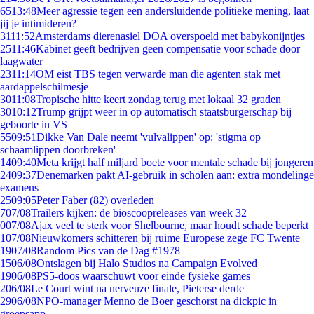
65
13:48
Meer agressie tegen een andersluidende politieke mening, laat
jij je intimideren?
31
11:52
Amsterdams dierenasiel DOA overspoeld met babykonijntjes
25
11:46
Kabinet geeft bedrijven geen compensatie voor schade door
laagwater
23
11:14
OM eist TBS tegen verwarde man die agenten stak met
aardappelschilmesje
30
11:08
Tropische hitte keert zondag terug met lokaal 32 graden
30
10:12
Trump grijpt weer in op automatisch staatsburgerschap bij
geboorte in VS
55
09:51
Dikke Van Dale neemt 'vulvalippen' op: 'stigma op
schaamlippen doorbreken'
14
09:40
Meta krijgt half miljard boete voor mentale schade bij jongeren
24
09:37
Denemarken pakt AI-gebruik in scholen aan: extra mondelinge
examens
25
09:05
Peter Faber (82) overleden
7
07/08
Trailers kijken: de bioscoopreleases van week 32
0
07/08
Ajax veel te sterk voor Shelbourne, maar houdt schade beperkt
1
07/08
Nieuwkomers schitteren bij ruime Europese zege FC Twente
19
07/08
Random Pics van de Dag #1978
15
06/08
Ontslagen bij Halo Studios na Campaign Evolved
19
06/08
PS5-doos waarschuwt voor einde fysieke games
2
06/08
Le Court wint na nerveuze finale, Pieterse derde
29
06/08
NPO-manager Menno de Boer geschorst na dickpic in
groepsapp