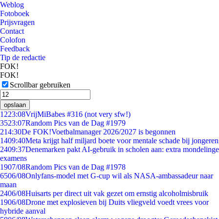
Weblog
Fotoboek
Prijsvragen
Contact
Colofon
Feedback
Tip de redactie
FOK!
FOK!
Scrollbar gebruiken
opslaan
12
23:08
VrijMiBabes #316 (not very sfw!)
35
23:07
Random Pics van de Dag #1979
2
14:30
De FOK!Voetbalmanager 2026/2027 is begonnen
14
09:40
Meta krijgt half miljard boete voor mentale schade bij jongeren
24
09:37
Denemarken pakt AI-gebruik in scholen aan: extra mondelinge
examens
19
07/08
Random Pics van de Dag #1978
65
06/08
Onlyfans-model met G-cup wil als NASA-ambassadeur naar
maan
24
06/08
Huisarts per direct uit vak gezet om ernstig alcoholmisbruik
19
06/08
Drone met explosieven bij Duits vliegveld voedt vrees voor
hybride aanval