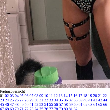
Paginaoverzicht
01
02
03
04
05
06
07
08
09
10
11
12
13
14
15
16
17
18
19
20
21
22
23
24
25
26
27
28
29
30
31
32
33
34
35
36
37
38
39
40
41
42
43
44
45
46
47
48
49
50
51
52
53
54
55
56
57
58
59
60
61
62
63
64
65
66
67
68
69
70
71
72
73
74
75
76
77
78
79
80
81
82