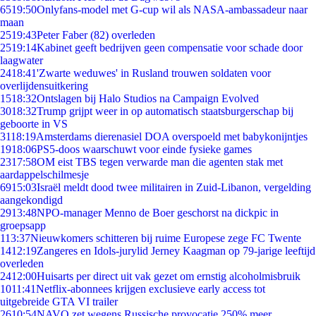
65
19:50
Onlyfans-model met G-cup wil als NASA-ambassadeur naar
maan
25
19:43
Peter Faber (82) overleden
25
19:14
Kabinet geeft bedrijven geen compensatie voor schade door
laagwater
24
18:41
'Zwarte weduwes' in Rusland trouwen soldaten voor
overlijdensuitkering
15
18:32
Ontslagen bij Halo Studios na Campaign Evolved
30
18:32
Trump grijpt weer in op automatisch staatsburgerschap bij
geboorte in VS
31
18:19
Amsterdams dierenasiel DOA overspoeld met babykonijntjes
19
18:06
PS5-doos waarschuwt voor einde fysieke games
23
17:58
OM eist TBS tegen verwarde man die agenten stak met
aardappelschilmesje
69
15:03
Israël meldt dood twee militairen in Zuid-Libanon, vergelding
aangekondigd
29
13:48
NPO-manager Menno de Boer geschorst na dickpic in
groepsapp
1
13:37
Nieuwkomers schitteren bij ruime Europese zege FC Twente
14
12:19
Zangeres en Idols-jurylid Jerney Kaagman op 79-jarige leeftijd
overleden
24
12:00
Huisarts per direct uit vak gezet om ernstig alcoholmisbruik
10
11:41
Netflix-abonnees krijgen exclusieve early access tot
uitgebreide GTA VI trailer
26
10:54
NAVO zet wegens Russische provocatie 250% meer