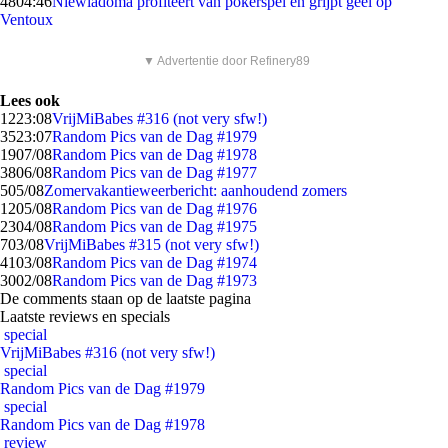
48
04:46
Niewiadoma profiteert van pokerspel en grijpt geel op
Ventoux
▼ Advertentie door Refinery89
Lees ook
12
23:08
VrijMiBabes #316 (not very sfw!)
35
23:07
Random Pics van de Dag #1979
19
07/08
Random Pics van de Dag #1978
38
06/08
Random Pics van de Dag #1977
5
05/08
Zomervakantieweerbericht: aanhoudend zomers
12
05/08
Random Pics van de Dag #1976
23
04/08
Random Pics van de Dag #1975
7
03/08
VrijMiBabes #315 (not very sfw!)
41
03/08
Random Pics van de Dag #1974
30
02/08
Random Pics van de Dag #1973
De comments staan op de laatste pagina
Laatste reviews en specials
special
VrijMiBabes #316 (not very sfw!)
special
Random Pics van de Dag #1979
special
Random Pics van de Dag #1978
review