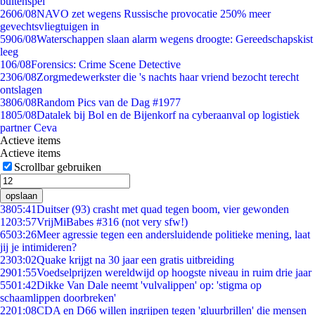
buitenspel
26
06/08
NAVO zet wegens Russische provocatie 250% meer
gevechtsvliegtuigen in
59
06/08
Waterschappen slaan alarm wegens droogte: Gereedschapskist
leeg
1
06/08
Forensics: Crime Scene Detective
23
06/08
Zorgmedewerkster die 's nachts haar vriend bezocht terecht
ontslagen
38
06/08
Random Pics van de Dag #1977
18
05/08
Datalek bij Bol en de Bijenkorf na cyberaanval op logistiek
partner Ceva
Actieve items
Actieve items
Scrollbar gebruiken
opslaan
38
05:41
Duitser (93) crasht met quad tegen boom, vier gewonden
12
03:57
VrijMiBabes #316 (not very sfw!)
65
03:26
Meer agressie tegen een andersluidende politieke mening, laat
jij je intimideren?
23
03:02
Quake krijgt na 30 jaar een gratis uitbreiding
29
01:55
Voedselprijzen wereldwijd op hoogste niveau in ruim drie jaar
55
01:42
Dikke Van Dale neemt 'vulvalippen' op: 'stigma op
schaamlippen doorbreken'
22
01:08
CDA en D66 willen ingrijpen tegen 'gluurbrillen' die mensen