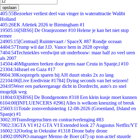
opslaan
4
05:55
Bezoeker verliest deel van vinger in waterattractie Walibi
Holland
4
05:26
EK Atletiek 2026 te Birmingham #1
195
05:16
[SBS6] De Oranjezomer #10 Helene je kan het niet stop
ermee
249
05:15
[Centraal] Ruimtevaart / SpaceX #87 Rondje oceaan
44
04:57
Trump wil dat J.D. Vance hem in 2028 opvolgt
74
04:54
Techniekles verdwijnt uit onderbouw: maar half zo veel uren
als 2007
145
04:46
Migranten breken door grens naar Ceuta in Spanje,l #10
233
04:34
Israel en Gaza #17
96
04:30
Koopzegels sparen bij AH duurt straks 2x zo lang
221
04:06
[Live Eredivisie #1784] Dying seconds van het seizoen!
2
04:05
Weer een parkeergarage dicht in Dordrecht, auto's zo snel
mogelijk weg
118
04:03
[SBS6] De Bondgenoten #318 Een klein kusje moet kunnen
61
04:00
[INFLUENCERS #296] Alles is welkom kneuzing of breuk
256
03:11
Totale zonsverduistering 12-08-2026 (Groenland, IJsland en
Spanje) #1
30
02:39
Transfergeruchten en contractverlenging #83
70
02:33
GTA VI #12 GTA VI Extended look 27 Augustus Netflix/YT
160
02:32
Oorlog in Oekraïne #1318 Drone baby drone
149
02:09
NPO-manager Menno de Boer (47) op non-actief stuurde