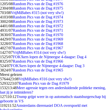
12
05/08
Random Pics van de Dag #1976
23
04/08
Random Pics van de Dag #1975
7
03/08
VrijMiBabes #315 (not very sfw!)
41
03/08
Random Pics van de Dag #1974
30
02/08
Random Pics van de Dag #1973
44
01/08
Random Pics van de Dag #1972
49
31/07
Random Pics van de Dag #1971
36
30/07
Random Pics van de Dag #1970
44
29/07
Random Pics van de Dag #1969
32
28/07
Random Pics van de Dag #1968
40
27/07
Random Pics van de Dag #1967
14
27/07
VrijMiBabes #314 (not very sfw!)
15
25/07
FOK!kers lopen de Nijmeegse 4-daagse: Dag 4
83
25/07
Random Pics van de Dag #1966
5
24/07
FOK!kers lopen de Nijmeegse 4-daagse: Dag 3
38
24/07
Random Pics van de Dag #1965
Meest gelezen
57644
23:08
VrijMiBabes #316 (not very sfw!)
52932
23:07
Random Pics van de Dag #1979
1532
13:48
Meer agressie tegen een andersluidende politieke mening,
laat jij je intimideren?
1271
10:12
Trump grijpt weer in op automatisch staatsburgerschap bij
geboorte in VS
1192
11:52
Amsterdams dierenasiel DOA overspoeld met
babykonijntjes