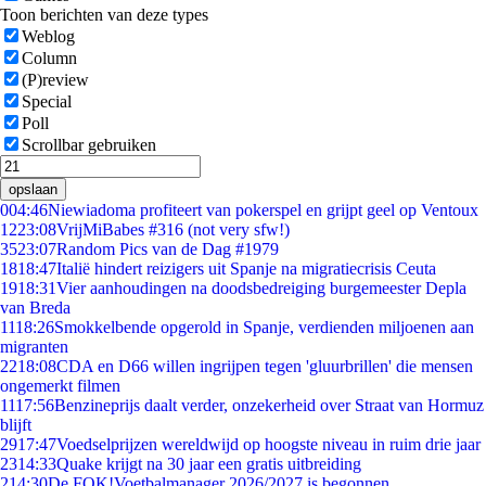
Toon berichten van deze types
Weblog
Column
(P)review
Special
Poll
Scrollbar gebruiken
opslaan
0
04:46
Niewiadoma profiteert van pokerspel en grijpt geel op Ventoux
12
23:08
VrijMiBabes #316 (not very sfw!)
35
23:07
Random Pics van de Dag #1979
18
18:47
Italië hindert reizigers uit Spanje na migratiecrisis Ceuta
19
18:31
Vier aanhoudingen na doodsbedreiging burgemeester Depla
van Breda
11
18:26
Smokkelbende opgerold in Spanje, verdienden miljoenen aan
migranten
22
18:08
CDA en D66 willen ingrijpen tegen 'gluurbrillen' die mensen
ongemerkt filmen
11
17:56
Benzineprijs daalt verder, onzekerheid over Straat van Hormuz
blijft
29
17:47
Voedselprijzen wereldwijd op hoogste niveau in ruim drie jaar
23
14:33
Quake krijgt na 30 jaar een gratis uitbreiding
2
14:30
De FOK!Voetbalmanager 2026/2027 is begonnen