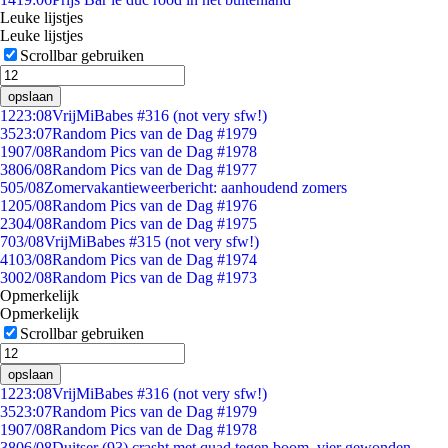
Leuke lijstjes
Leuke lijstjes
Scrollbar gebruiken
opslaan
12
23:08
VrijMiBabes #316 (not very sfw!)
35
23:07
Random Pics van de Dag #1979
19
07/08
Random Pics van de Dag #1978
38
06/08
Random Pics van de Dag #1977
5
05/08
Zomervakantieweerbericht: aanhoudend zomers
12
05/08
Random Pics van de Dag #1976
23
04/08
Random Pics van de Dag #1975
7
03/08
VrijMiBabes #315 (not very sfw!)
41
03/08
Random Pics van de Dag #1974
30
02/08
Random Pics van de Dag #1973
Opmerkelijk
Opmerkelijk
Scrollbar gebruiken
opslaan
12
23:08
VrijMiBabes #316 (not very sfw!)
35
23:07
Random Pics van de Dag #1979
19
07/08
Random Pics van de Dag #1978
38
06/08
Duitser (93) crasht met quad tegen boom, vier gewonden