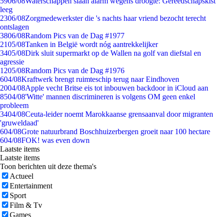
59
06/08
Waterschappen slaan alarm wegens droogte: Gereedschapskist
leeg
23
06/08
Zorgmedewerkster die 's nachts haar vriend bezocht terecht
ontslagen
38
06/08
Random Pics van de Dag #1977
21
05/08
Tanken in België wordt nóg aantrekkelijker
34
05/08
Dirk sluit supermarkt op de Wallen na golf van diefstal en
agressie
12
05/08
Random Pics van de Dag #1976
6
04/08
Kraftwerk brengt ruimteschip terug naar Eindhoven
20
04/08
Apple vecht Britse eis tot inbouwen backdoor in iCloud aan
85
04/08
'Witte' mannen discrimineren is volgens OM geen enkel
probleem
34
04/08
Ceuta-leider noemt Marokkaanse grensaanval door migranten
'gruweldaad'
6
04/08
Grote natuurbrand Boschhuizerbergen groeit naar 100 hectare
6
04/08
FOK! was even down
Laatste items
Laatste items
Toon berichten uit deze thema's
Actueel
Entertainment
Sport
Film & Tv
Games