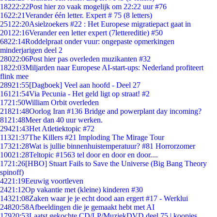
182
22:22
Post hier zo vaak mogelijk om 22:22 uur #76
16
22:21
Verander één letter. Expert # 75 (8 letters)
251
22:20
Asielzoekers #22 : Het Europese migratiepact gaat in
201
22:16
Verander een letter expert (7lettereditie) #50
68
22:14
Roddelpraat onder vuur: ongepaste opmerkingen
minderjarigen deel 2
280
22:06
Post hier pas overleden muzikanten #32
18
22:03
Miljarden naar Europese AI-start-ups: Nederland profiteert
flink mee
289
21:55
[Dagboek] Veel aan hoofd - Deel 27
161
21:54
Via Pecunia - Het geld ligt op straat! #2
17
21:50
William Orbit overleden
218
21:48
Oorlog Iran #136 Bridge and powerplant day incoming?
81
21:48
Meer dan 40 uur werken.
294
21:43
Het Atletiektopic #72
113
21:37
The Killers #21 Imploding The Mirage Tour
173
21:28
Wat is jullie binnenhuistemperatuur? #81 Horrorzomer
100
21:28
Teltopic #1563 tel door en door en door....
17
21:26
[HBO] Stuart Fails to Save the Universe (Big Bang Theory
spinoff)
42
21:19
Eeuwig voortleven
24
21:12
Op vakantie met (kleine) kinderen #30
143
21:08
Zaken waar je je echt dood aan ergert #17 - Werklui
248
20:58
Afbeeldingen die je gemaakt hebt met AI
179
20:53
Laatst gekochte CD/LP/MuziekDVD deel 75 | koopjes