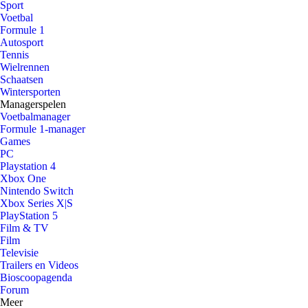
Sport
Voetbal
Formule 1
Autosport
Tennis
Wielrennen
Schaatsen
Wintersporten
Managerspelen
Voetbalmanager
Formule 1-manager
Games
PC
Playstation 4
Xbox One
Nintendo Switch
Xbox Series X|S
PlayStation 5
Film & TV
Film
Televisie
Trailers en Videos
Bioscoopagenda
Forum
Meer