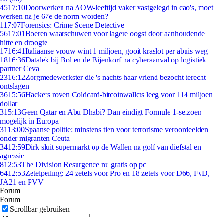
45
17:10
Doorwerken na AOW-leeftijd vaker vastgelegd in cao's, moet
werken na je 67e de norm worden?
1
17:07
Forensics: Crime Scene Detective
56
17:01
Boeren waarschuwen voor lagere oogst door aanhoudende
hitte en droogte
17
16:41
Italiaanse vrouw wint 1 miljoen, gooit kraslot per abuis weg
18
16:36
Datalek bij Bol en de Bijenkorf na cyberaanval op logistiek
partner Ceva
23
16:12
Zorgmedewerkster die 's nachts haar vriend bezocht terecht
ontslagen
36
15:56
Hackers roven Coldcard-bitcoinwallets leeg voor 114 miljoen
dollar
3
15:13
Geen Qatar en Abu Dhabi? Dan eindigt Formule 1-seizoen
mogelijk in Europa
31
13:00
Spaanse politie: minstens tien voor terrorisme veroordeelden
onder migranten Ceuta
34
12:59
Dirk sluit supermarkt op de Wallen na golf van diefstal en
agressie
8
12:53
The Division Resurgence nu gratis op pc
64
12:53
Zetelpeiling: 24 zetels voor Pro en 18 zetels voor D66, FvD,
JA21 en PVV
Forum
Forum
Scrollbar gebruiken