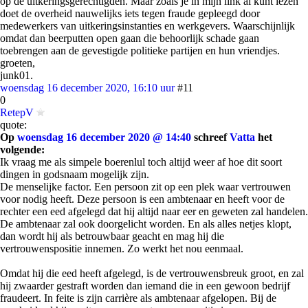
op de uitkeringsgerechtigden. Maar zoals je in mijn link al kunt lezen
doet de overheid nauwelijks iets tegen fraude gepleegd door
medewerkers van uitkeringsinstanties en werkgevers. Waarschijnlijk
omdat dan beerputten open gaan die behoorlijk schade gaan
toebrengen aan de gevestigde politieke partijen en hun vriendjes.
groeten,
junk01.
woensdag 16 december 2020, 16:10 uur
#11
0
RetepV
quote:
Op
woensdag 16 december 2020 @ 14:40
schreef
Vatta
het
volgende:
Ik vraag me als simpele boerenlul toch altijd weer af hoe dit soort
dingen in godsnaam mogelijk zijn.
De menselijke factor. Een persoon zit op een plek waar vertrouwen
voor nodig heeft. Deze persoon is een ambtenaar en heeft voor de
rechter een eed afgelegd dat hij altijd naar eer en geweten zal handelen.
De ambtenaar zal ook doorgelicht worden. En als alles netjes klopt,
dan wordt hij als betrouwbaar geacht en mag hij die
vertrouwenspositie innemen. Zo werkt het nou eenmaal.
Omdat hij die eed heeft afgelegd, is de vertrouwensbreuk groot, en zal
hij zwaarder gestraft worden dan iemand die in een gewoon bedrijf
fraudeert. In feite is zijn carrière als ambtenaar afgelopen. Bij de