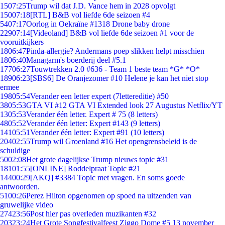
15
07:25
Trump wil dat J.D. Vance hem in 2028 opvolgt
150
07:18
[RTL] B&B vol liefde 6de seizoen #4
54
07:17
Oorlog in Oekraïne #1318 Drone baby drone
229
07:14
[Videoland] B&B vol liefde 6de seizoen #1 voor de
vooruitkijkers
18
06:47
Pinda-allergie? Andermans poep slikken helpt misschien
18
06:40
Managarm's boerderij deel #5.1
177
06:27
Touwtrekken 2.0 #636 - Team 1 beste team *G* *O*
189
06:23
[SBS6] De Oranjezomer #10 Helene je kan het niet stop
ermee
198
05:54
Verander een letter expert (7lettereditie) #50
38
05:53
GTA VI #12 GTA VI Extended look 27 Augustus Netflix/YT
13
05:53
Verander één letter. Expert # 75 (8 letters)
48
05:52
Verander één letter: Expert #143 (9 letters)
141
05:51
Verander één letter: Expert #91 (10 letters)
204
02:55
Trump wil Groenland #16 Het opengrensbeleid is de
schuldige
50
02:08
Het grote dagelijkse Trump nieuws topic #31
181
01:55
[ONLINE] Roddelpraat Topic #21
144
00:29
[AKQ] #3384 Topic met vragen. En soms goede
antwoorden.
51
00:26
Perez Hilton opgenomen op spoed na uitzenden van
gruwelijke video
274
23:56
Post hier pas overleden muzikanten #32
203
23:24
Het Grote Songfestivalfeest Ziggo Dome #5 13 november