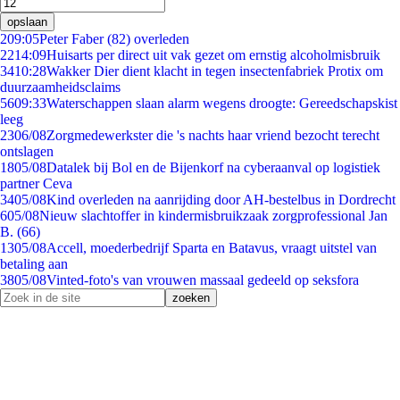
opslaan
2
09:05
Peter Faber (82) overleden
22
14:09
Huisarts per direct uit vak gezet om ernstig alcoholmisbruik
34
10:28
Wakker Dier dient klacht in tegen insectenfabriek Protix om
duurzaamheidsclaims
56
09:33
Waterschappen slaan alarm wegens droogte: Gereedschapskist
leeg
23
06/08
Zorgmedewerkster die 's nachts haar vriend bezocht terecht
ontslagen
18
05/08
Datalek bij Bol en de Bijenkorf na cyberaanval op logistiek
partner Ceva
34
05/08
Kind overleden na aanrijding door AH-bestelbus in Dordrecht
6
05/08
Nieuw slachtoffer in kindermisbruikzaak zorgprofessional Jan
B. (66)
13
05/08
Accell, moederbedrijf Sparta en Batavus, vraagt uitstel van
betaling aan
38
05/08
Vinted-foto's van vrouwen massaal gedeeld op seksfora