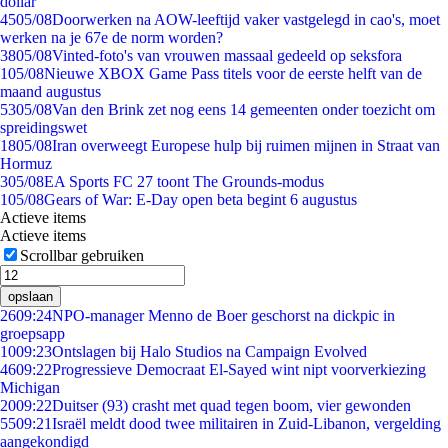
dollar
45
05/08
Doorwerken na AOW-leeftijd vaker vastgelegd in cao's, moet
werken na je 67e de norm worden?
38
05/08
Vinted-foto's van vrouwen massaal gedeeld op seksfora
1
05/08
Nieuwe XBOX Game Pass titels voor de eerste helft van de
maand augustus
53
05/08
Van den Brink zet nog eens 14 gemeenten onder toezicht om
spreidingswet
18
05/08
Iran overweegt Europese hulp bij ruimen mijnen in Straat van
Hormuz
3
05/08
EA Sports FC 27 toont The Grounds-modus
1
05/08
Gears of War: E-Day open beta begint 6 augustus
Actieve items
Actieve items
Scrollbar gebruiken
opslaan
26
09:24
NPO-manager Menno de Boer geschorst na dickpic in
groepsapp
10
09:23
Ontslagen bij Halo Studios na Campaign Evolved
46
09:22
Progressieve Democraat El-Sayed wint nipt voorverkiezing
Michigan
20
09:22
Duitser (93) crasht met quad tegen boom, vier gewonden
55
09:21
Israël meldt dood twee militairen in Zuid-Libanon, vergelding
aangekondigd