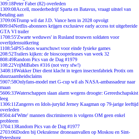
3
09:18
Peter Faber (82) overleden
13
09:08
Accell, moederbedrijf Sparta en Batavus, vraagt uitstel van
betaling aan
37
09:06
Trump wil dat J.D. Vance hem in 2028 opvolgt
8
09:04
Netflix-abonnees krijgen exclusieve early access tot uitgebreide
GTA VI trailer
17
08:55
'Zwarte weduwes' in Rusland trouwen soldaten voor
overlijdensuitkering
11
08:54
PS5-doos waarschuwt voor einde fysieke games
2
08:52
Trailers kijken: de bioscoopreleases van week 32
8
08:49
Random Pics van de Dag #1979
1
08:22
VrijMiBabes #316 (not very sfw!)
34
08:18
Wakker Dier dient klacht in tegen insectenfabriek Protix om
duurzaamheidsclaims
59
07:58
Onlyfans-model met G-cup wil als NASA-ambassadeur naar
maan
56
06:33
Waterschappen slaan alarm wegens droogte: Gereedschapskist
leeg
13
06:11
Zangeres en Idols-jurylid Jerney Kaagman op 79-jarige leeftijd
overleden
85
04:44
'Witte' mannen discrimineren is volgens OM geen enkel
probleem
37
04:13
Random Pics van de Dag #1977
27
03:06
Doden bij Oekraïense droneaanvallen op Moskou en Sint-
Petersburg