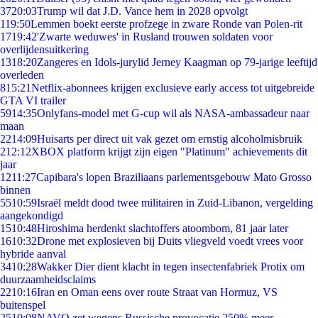
37
20:03
Trump wil dat J.D. Vance hem in 2028 opvolgt
1
19:50
Lemmen boekt eerste profzege in zware Ronde van Polen-rit
17
19:42
'Zwarte weduwes' in Rusland trouwen soldaten voor
overlijdensuitkering
13
18:20
Zangeres en Idols-jurylid Jerney Kaagman op 79-jarige leeftijd
overleden
8
15:21
Netflix-abonnees krijgen exclusieve early access tot uitgebreide
GTA VI trailer
59
14:35
Onlyfans-model met G-cup wil als NASA-ambassadeur naar
maan
22
14:09
Huisarts per direct uit vak gezet om ernstig alcoholmisbruik
2
12:12
XBOX platform krijgt zijn eigen "Platinum" achievements dit
jaar
12
11:27
Capibara's lopen Braziliaans parlementsgebouw Mato Grosso
binnen
55
10:59
Israël meldt dood twee militairen in Zuid-Libanon, vergelding
aangekondigd
15
10:48
Hiroshima herdenkt slachtoffers atoombom, 81 jaar later
16
10:32
Drone met explosieven bij Duits vliegveld voedt vrees voor
hybride aanval
34
10:28
Wakker Dier dient klacht in tegen insectenfabriek Protix om
duurzaamheidsclaims
22
10:16
Iran en Oman eens over route Straat van Hormuz, VS
buitenspel
25
10:08
NAVO zet wegens Russische provocatie 250% meer