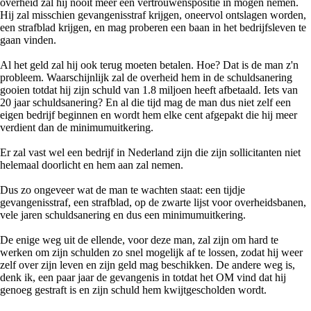
overheid zal hij nooit meer een vertrouwenspositie in mogen nemen.
Hij zal misschien gevangenisstraf krijgen, oneervol ontslagen worden,
een strafblad krijgen, en mag proberen een baan in het bedrijfsleven te
gaan vinden.
Al het geld zal hij ook terug moeten betalen. Hoe? Dat is de man z'n
probleem. Waarschijnlijk zal de overheid hem in de schuldsanering
gooien totdat hij zijn schuld van 1.8 miljoen heeft afbetaald. Iets van
20 jaar schuldsanering? En al die tijd mag de man dus niet zelf een
eigen bedrijf beginnen en wordt hem elke cent afgepakt die hij meer
verdient dan de minimumuitkering.
Er zal vast wel een bedrijf in Nederland zijn die zijn sollicitanten niet
helemaal doorlicht en hem aan zal nemen.
Dus zo ongeveer wat de man te wachten staat: een tijdje
gevangenisstraf, een strafblad, op de zwarte lijst voor overheidsbanen,
vele jaren schuldsanering en dus een minimumuitkering.
De enige weg uit de ellende, voor deze man, zal zijn om hard te
werken om zijn schulden zo snel mogelijk af te lossen, zodat hij weer
zelf over zijn leven en zijn geld mag beschikken. De andere weg is,
denk ik, een paar jaar de gevangenis in totdat het OM vind dat hij
genoeg gestraft is en zijn schuld hem kwijtgescholden wordt.