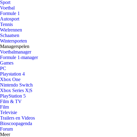
Sport
Voetbal
Formule 1
Autosport
Tennis
Wielrennen
Schaatsen
Wintersporten
Managerspelen
Voetbalmanager
Formule 1-manager
Games
PC
Playstation 4
Xbox One
Nintendo Switch
Xbox Series X|S
PlayStation 5
Film & TV
Film
Televisie
Trailers en Videos
Bioscoopagenda
Forum
Meer