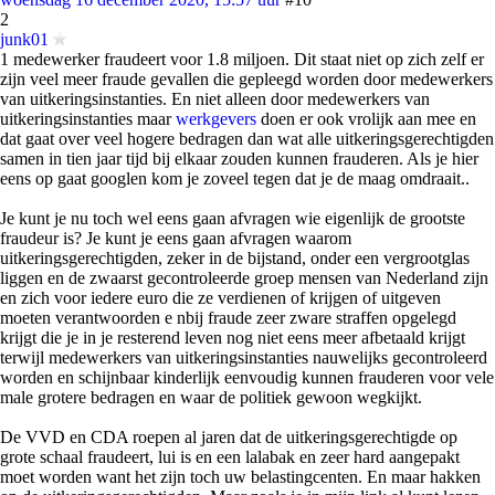
2
junk01
1 medewerker fraudeert voor 1.8 miljoen. Dit staat niet op zich zelf er
zijn veel meer fraude gevallen die gepleegd worden door medewerkers
van uitkeringsinstanties. En niet alleen door medewerkers van
uitkeringsinstanties maar
werkgevers
doen er ook vrolijk aan mee en
dat gaat over veel hogere bedragen dan wat alle uitkeringsgerechtigden
samen in tien jaar tijd bij elkaar zouden kunnen frauderen. Als je hier
eens op gaat googlen kom je zoveel tegen dat je de maag omdraait..
Je kunt je nu toch wel eens gaan afvragen wie eigenlijk de grootste
fraudeur is? Je kunt je eens gaan afvragen waarom
uitkeringsgerechtigden, zeker in de bijstand, onder een vergrootglas
liggen en de zwaarst gecontroleerde groep mensen van Nederland zijn
en zich voor iedere euro die ze verdienen of krijgen of uitgeven
moeten verantwoorden e nbij fraude zeer zware straffen opgelegd
krijgt die je in je resterend leven nog niet eens meer afbetaald krijgt
terwijl medewerkers van uitkeringsinstanties nauwelijks gecontroleerd
worden en schijnbaar kinderlijk eenvoudig kunnen frauderen voor vele
male grotere bedragen en waar de politiek gewoon wegkijkt.
De VVD en CDA roepen al jaren dat de uitkeringsgerechtigde op
grote schaal fraudeert, lui is en een lalabak en zeer hard aangepakt
moet worden want het zijn toch uw belastingcenten. En maar hakken