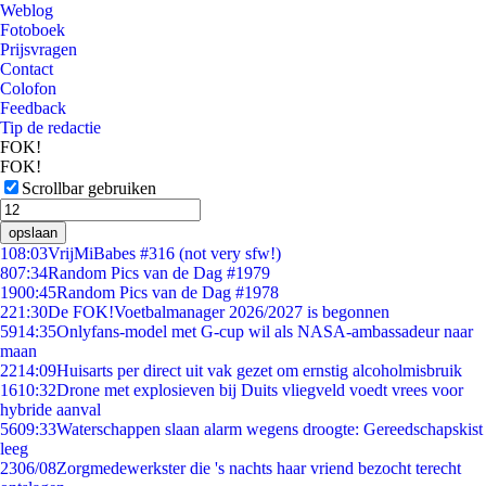
Weblog
Fotoboek
Prijsvragen
Contact
Colofon
Feedback
Tip de redactie
FOK!
FOK!
Scrollbar gebruiken
opslaan
1
08:03
VrijMiBabes #316 (not very sfw!)
8
07:34
Random Pics van de Dag #1979
19
00:45
Random Pics van de Dag #1978
2
21:30
De FOK!Voetbalmanager 2026/2027 is begonnen
59
14:35
Onlyfans-model met G-cup wil als NASA-ambassadeur naar
maan
22
14:09
Huisarts per direct uit vak gezet om ernstig alcoholmisbruik
16
10:32
Drone met explosieven bij Duits vliegveld voedt vrees voor
hybride aanval
56
09:33
Waterschappen slaan alarm wegens droogte: Gereedschapskist
leeg
23
06/08
Zorgmedewerkster die 's nachts haar vriend bezocht terecht