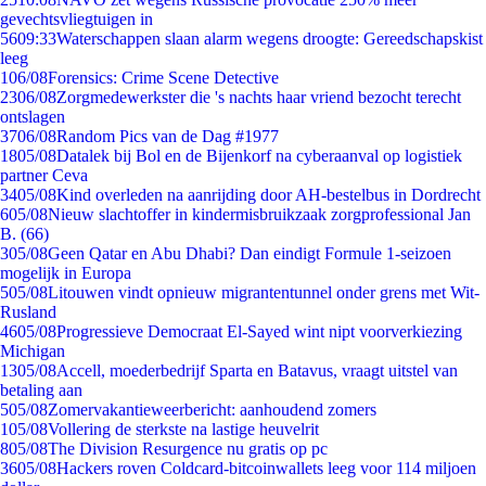
gevechtsvliegtuigen in
56
09:33
Waterschappen slaan alarm wegens droogte: Gereedschapskist
leeg
1
06/08
Forensics: Crime Scene Detective
23
06/08
Zorgmedewerkster die 's nachts haar vriend bezocht terecht
ontslagen
37
06/08
Random Pics van de Dag #1977
18
05/08
Datalek bij Bol en de Bijenkorf na cyberaanval op logistiek
partner Ceva
34
05/08
Kind overleden na aanrijding door AH-bestelbus in Dordrecht
6
05/08
Nieuw slachtoffer in kindermisbruikzaak zorgprofessional Jan
B. (66)
3
05/08
Geen Qatar en Abu Dhabi? Dan eindigt Formule 1-seizoen
mogelijk in Europa
5
05/08
Litouwen vindt opnieuw migrantentunnel onder grens met Wit-
Rusland
46
05/08
Progressieve Democraat El-Sayed wint nipt voorverkiezing
Michigan
13
05/08
Accell, moederbedrijf Sparta en Batavus, vraagt uitstel van
betaling aan
5
05/08
Zomervakantieweerbericht: aanhoudend zomers
1
05/08
Vollering de sterkste na lastige heuvelrit
8
05/08
The Division Resurgence nu gratis op pc
36
05/08
Hackers roven Coldcard-bitcoinwallets leeg voor 114 miljoen