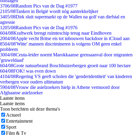
ontslagen
37
06/08
Random Pics van de Dag #1977
21
05/08
Tanken in België wordt nóg aantrekkelijker
34
05/08
Dirk sluit supermarkt op de Wallen na golf van diefstal en
agressie
12
05/08
Random Pics van de Dag #1976
6
04/08
Kraftwerk brengt ruimteschip terug naar Eindhoven
20
04/08
Apple vecht Britse eis tot inbouwen backdoor in iCloud aan
85
04/08
'Witte' mannen discrimineren is volgens OM geen enkel
probleem
30
04/08
Ceuta-leider noemt Marokkaanse grensaanval door migranten
'gruweldaad'
6
04/08
Grote natuurbrand Boschhuizerbergen groeit naar 100 hectare
6
04/08
FOK! was even down
41
04/08
Regering VS geeft scholen die 'genderidentiteit' van kinderen
verbergen voor ouders ultimatum
59
04/08
Vrouw die asielzoekers hielp in Athene vermoord door
Afghaanse asielzoeker
Laatste items
Laatste items
Toon berichten uit deze thema's
Actueel
Entertainment
Sport
Film & Tv