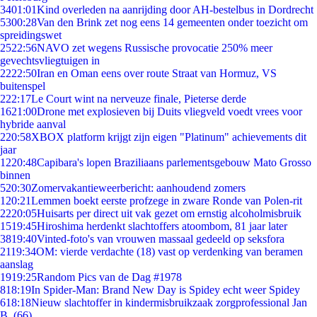
34
01:01
Kind overleden na aanrijding door AH-bestelbus in Dordrecht
53
00:28
Van den Brink zet nog eens 14 gemeenten onder toezicht om
spreidingswet
25
22:56
NAVO zet wegens Russische provocatie 250% meer
gevechtsvliegtuigen in
22
22:50
Iran en Oman eens over route Straat van Hormuz, VS
buitenspel
2
22:17
Le Court wint na nerveuze finale, Pieterse derde
16
21:00
Drone met explosieven bij Duits vliegveld voedt vrees voor
hybride aanval
2
20:58
XBOX platform krijgt zijn eigen "Platinum" achievements dit
jaar
12
20:48
Capibara's lopen Braziliaans parlementsgebouw Mato Grosso
binnen
5
20:30
Zomervakantieweerbericht: aanhoudend zomers
1
20:21
Lemmen boekt eerste profzege in zware Ronde van Polen-rit
22
20:05
Huisarts per direct uit vak gezet om ernstig alcoholmisbruik
15
19:45
Hiroshima herdenkt slachtoffers atoombom, 81 jaar later
38
19:40
Vinted-foto's van vrouwen massaal gedeeld op seksfora
21
19:34
OM: vierde verdachte (18) vast op verdenking van beramen
aanslag
19
19:25
Random Pics van de Dag #1978
8
18:19
In Spider-Man: Brand New Day is Spidey echt weer Spidey
6
18:18
Nieuw slachtoffer in kindermisbruikzaak zorgprofessional Jan
B. (66)