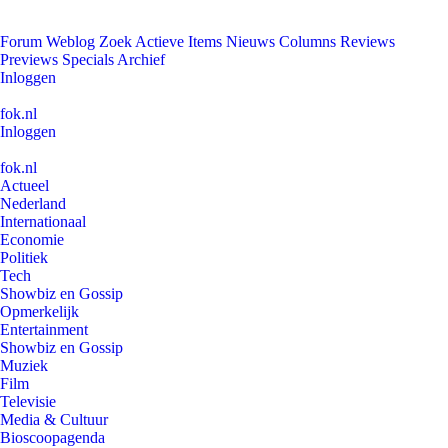
Forum
Weblog
Zoek
Actieve Items
Nieuws
Columns
Reviews
Previews
Specials
Archief
Inloggen
fok.nl
Inloggen
fok.nl
Actueel
Nederland
Internationaal
Economie
Politiek
Tech
Showbiz en Gossip
Opmerkelijk
Entertainment
Showbiz en Gossip
Muziek
Film
Televisie
Media & Cultuur
Bioscoopagenda