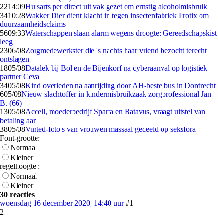
22
14:09
Huisarts per direct uit vak gezet om ernstig alcoholmisbruik
34
10:28
Wakker Dier dient klacht in tegen insectenfabriek Protix om
duurzaamheidsclaims
56
09:33
Waterschappen slaan alarm wegens droogte: Gereedschapskist
leeg
23
06/08
Zorgmedewerkster die 's nachts haar vriend bezocht terecht
ontslagen
18
05/08
Datalek bij Bol en de Bijenkorf na cyberaanval op logistiek
partner Ceva
34
05/08
Kind overleden na aanrijding door AH-bestelbus in Dordrecht
6
05/08
Nieuw slachtoffer in kindermisbruikzaak zorgprofessional Jan
B. (66)
13
05/08
Accell, moederbedrijf Sparta en Batavus, vraagt uitstel van
betaling aan
38
05/08
Vinted-foto's van vrouwen massaal gedeeld op seksfora
Font-grootte:
Normaal
Kleiner
regelhoogte :
Normaal
Kleiner
30 reacties
woensdag 16 december 2020, 14:40 uur
#1
2