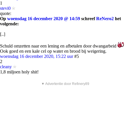
1
stevi0
quote:
Op
woensdag 16 december 2020 @ 14:59
schreef
ReNero2
het
volgende:
[..]
Schuld omzetten naar een lening en afbetalen door dwangarbeid
Ook goed en een kale cel op water en brood bij weigering.
woensdag 16 december 2020, 15:22 uur
#5
2
cleany
1,8 miljoen holy shit!
▼ Advertentie door Refinery89