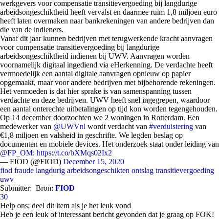
werkgevers voor compensatie transitievergoeding bij langdurige
arbeidsongeschiktheid heeft vervalst en daarmee ruim 1,8 miljoen euro
heeft laten overmaken naar bankrekeningen van andere bedrijven dan
die van de indieners.
Vanaf dit jaar kunnen bedrijven met terugwerkende kracht aanvragen
voor compensatie transitievergoeding bij langdurige
arbeidsongeschiktheid indienen bij UWV. Aanvragen worden
voornamelijk digitaal ingediend via eHerkenning. De verdachte heeft
vermoedelijk een aantal digitale aanvragen opnieuw op papier
opgemaakt, maar voor andere bedrijven met bijbehorende rekeningen.
Het vermoeden is dat hier sprake is van samenspanning tussen
verdachte en deze bedrijven. UWV heeft snel ingegrepen, waardoor
een aantal onterechte uitbetalingen op tijd kon worden tegengehouden.
Op 14 december doorzochten we 2 woningen in Rotterdam. Een
medewerker van
@UWVnl
wordt verdacht van
#verduistering
van
€1,8 miljoen en valsheid in geschrifte. We legden beslag op
documenten en mobiele devices. Het onderzoek staat onder leiding van
@FP_OM
:
https://t.co/bXMqs02Ix2
— FIOD (@FIOD)
December 15, 2020
fiod
fraude
langdurig arbeidsongeschikten
ontslag
transitievergoeding
uwv
Submitter:
Bron:
FIOD
30
Help ons; deel dit item als je het leuk vond
Heb je een leuk of interessant bericht gevonden dat je graag op FOK!