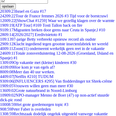
opslaan
203
09:23
Israel en Gaza #17
242
09:22
Tour de France femmes 2026 #3 Tijd voor de borstcrawl
120
09:22
[ShowChat #1259] Waar we gezellig klagen over de warmte
19
09:19
[ATP Tour] #169 Tosti Tallon back on fire
91
09:17
Migranten breken door grens naar Ceuta in Spanje,l #10
28
09:14
[2026/2027] Eredivisietoto #1
1
09:13
97-jarige Betty verbreekt opnieuw record als oudste
29
09:12
Klacht ingediend tegen grootste insectenfabriek ter wereld
40
09:11
Zoon(11) onderneemt werkelijk geen reet in de vakantie
246
09:11
Totale zonsverduistering 12-08-2026 (Groenland, IJsland en
Spanje) #1
13
09:09
Op vakantie met (kleine) kinderen #30
41
09:09
Hoe kom je van egels af?
80
09:08
Meer dan 40 uur werken.
44
09:07
[Netflix #210] TUDUM
93
09:06
[INFLUENCERS #295] Van flodderslinger tot Shrek-crème
19
09:05
Vrouwen willen geen man meer #30
136
09:02
Grote natuurbrand in Noord-Limburg
109
09:02
NPO-manager Menno de Boer (47) op non-actief stuurde
dick-pic rond
100
08:59
Het grote goedemorgen topic #3
9
08:59
Peter Faber is overleden
13
08:59
Rechtszaak dodelijk ongeluk uitgesteld vanwege vakantie