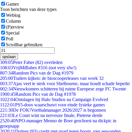
Games
Toon berichten van deze types
Weblog
Column
(P)review
Special
Poll
Scrollbar gebruiken
opslaan
3
09:05
Peter Faber (82) overleden
1
08:03
VrijMiBabes #316 (not very sfw!)
8
07:34
Random Pics van de Dag #1979
2
05:00
Trailers kijken: de bioscoopreleases van week 32
0
03:37
Ajax veel te sterk voor Shelbourne, maar houdt schade beperkt
0
02:34
Nieuwkomers schitteren bij ruime Europese zege FC Twente
19
00:45
Random Pics van de Dag #1978
10
22:04
Ontslagen bij Halo Studios na Campaign Evolved
11
22:01
PS5-doos waarschuwt voor einde fysieke games
2
21:30
De FOK!Voetbalmanager 2026/2027 is begonnen
2
21:03
Le Court wint na nerveuze finale, Pieterse derde
25
20:40
NPO-manager Menno de Boer geschorst na dickpic in
groepsapp
20
20:11
Duitser (93) crasht met quad tegen boom, vier gewonden