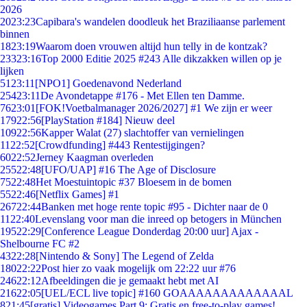
2026
20
23:23
Capibara's wandelen doodleuk het Braziliaanse parlement
binnen
18
23:19
Waarom doen vrouwen altijd hun telly in de kontzak?
233
23:16
Top 2000 Editie 2025 #243 Alle dikzakken willen op je
lijken
51
23:11
[NPO1] Goedenavond Nederland
254
23:11
De Avondetappe #176 - Met Ellen ten Damme.
76
23:01
[FOK!Voetbalmanager 2026/2027] #1 We zijn er weer
179
22:56
[PlayStation #184] Nieuw deel
109
22:56
Kapper Walat (27) slachtoffer van vernielingen
11
22:52
[Crowdfunding] #443 Rentestijgingen?
60
22:52
Jerney Kaagman overleden
255
22:48
[UFO/UAP] #16 The Age of Disclosure
75
22:48
Het Moestuintopic #37 Bloesem in de bomen
55
22:46
[Netflix Games] #1
267
22:44
Banken met hoge rente topic #95 - Dichter naar de 0
11
22:40
Levenslang voor man die inreed op betogers in München
195
22:29
[Conference League Donderdag 20:00 uur] Ajax -
Shelbourne FC #2
43
22:28
[Nintendo & Sony] The Legend of Zelda
180
22:22
Post hier zo vaak mogelijk om 22:22 uur #76
246
22:12
Afbeeldingen die je gemaakt hebt met AI
216
22:05
[UEL/ECL live topic] #160 GOAAAAAAAAAAAAAL
8
21:45
[gratis] Videogames Part 9: Gratis en free-to-play games!