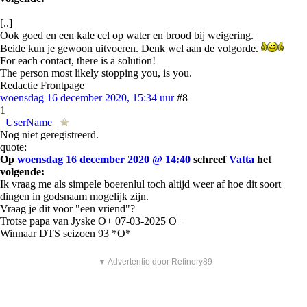
[..]
Ook goed en een kale cel op water en brood bij weigering.
Beide kun je gewoon uitvoeren. Denk wel aan de volgorde.
For each contact, there is a solution!
The person most likely stopping you, is you.
Redactie Frontpage
woensdag 16 december 2020, 15:34 uur
#8
1
_UserName_
Nog niet geregistreerd.
quote:
Op
woensdag 16 december 2020 @ 14:40
schreef
Vatta
het
volgende:
Ik vraag me als simpele boerenlul toch altijd weer af hoe dit soort
dingen in godsnaam mogelijk zijn.
Vraag je dit voor "een vriend"?
Trotse papa van Jyske O+ 07-03-2025 O+
Winnaar DTS seizoen 93 *O*
▼ Advertentie door Refinery89