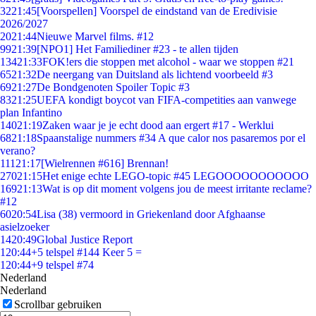
32
21:45
[Voorspellen] Voorspel de eindstand van de Eredivisie
2026/2027
20
21:44
Nieuwe Marvel films. #12
99
21:39
[NPO1] Het Familiediner #23 - te allen tijden
134
21:33
FOK!ers die stoppen met alcohol - waar we stoppen #21
65
21:32
De neergang van Duitsland als lichtend voorbeeld #3
69
21:27
De Bondgenoten Spoiler Topic #3
83
21:25
UEFA kondigt boycot van FIFA-competities aan vanwege
plan Infantino
140
21:19
Zaken waar je je echt dood aan ergert #17 - Werklui
68
21:18
Spaanstalige nummers #34 A que calor nos pasaremos por el
verano?
111
21:17
[Wielrennen #616] Brennan!
270
21:15
Het enige echte LEGO-topic #45 LEGOOOOOOOOOOO
169
21:13
Wat is op dit moment volgens jou de meest irritante reclame?
#12
60
20:54
Lisa (38) vermoord in Griekenland door Afghaanse
asielzoeker
14
20:49
Global Justice Report
1
20:44
+5 telspel #144 Keer 5 =
1
20:44
+9 telspel #74
Nederland
Nederland
Scrollbar gebruiken