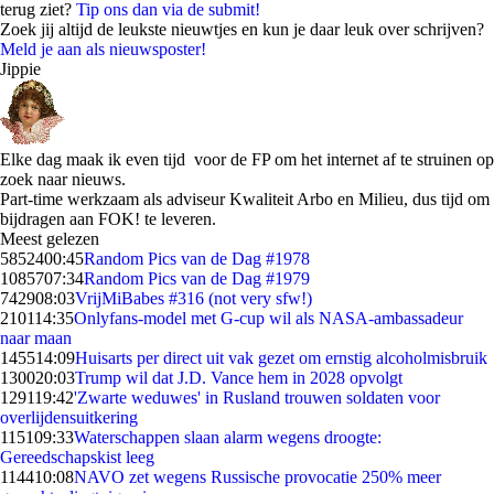
terug ziet?
Tip ons dan via de submit!
Zoek jij altijd de leukste nieuwtjes en kun je daar leuk over schrijven?
Meld je aan als nieuwsposter!
Jippie
Elke dag maak ik even tijd voor de FP om het internet af te struinen op
zoek naar nieuws.
Part-time werkzaam als adviseur Kwaliteit Arbo en Milieu, dus tijd om
bijdragen aan FOK! te leveren.
Meest gelezen
58524
00:45
Random Pics van de Dag #1978
10857
07:34
Random Pics van de Dag #1979
7429
08:03
VrijMiBabes #316 (not very sfw!)
2101
14:35
Onlyfans-model met G-cup wil als NASA-ambassadeur
naar maan
1455
14:09
Huisarts per direct uit vak gezet om ernstig alcoholmisbruik
1300
20:03
Trump wil dat J.D. Vance hem in 2028 opvolgt
1291
19:42
'Zwarte weduwes' in Rusland trouwen soldaten voor
overlijdensuitkering
1151
09:33
Waterschappen slaan alarm wegens droogte:
Gereedschapskist leeg
1144
10:08
NAVO zet wegens Russische provocatie 250% meer