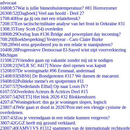
advocaat
168
08:57
Wat is jullie binnenhuistemperatuur? #81 Horrorzomer
263
08:52
[Dagboek] Veel aan hoofd - Deel 27
17
08:40
Hoe ga jij om met een relatiebreuk?
72
08:37
Een tactische/militaire analyse van het front in Oekraïne #31
13
08:35
Tony Scott (54) overleden
189
08:29
Oorlog Iran #136 Bridge and powerplant day incoming?
7
08:29
[Boekbespreking] Yesteryear - Caro Claire Burke
7
08:28
Wel eens geprobeerd jou in een relatie te manipuleren?
104
08:28
Progressieve Democraat El-Sayed wint nipt voorverkiezing
Michigan
115
08:23
Vrienden gaan op vakantie zonder mij uit te nodigen
132
08:21
[WLR SC #417] Nieuw deel openen was kaputt
152
08:07
De woningmarkt #96 Eenmaal, andermaal
214
08:03
[SBS6] De Bondgenoten #317 We dansen de macaroni
194
08:02
Politieke meme's en spotprenten #11
125
07:57
[Nederlands Elftal] Op naar Louis IV?
61
07:55
Overleden Acteurs & Actrices Deel #15
265
07:54
[NET5] Het blok 2026 #32 Blokkendozen
42
07:47
Woningtekort: dus ga je woningen slopen, logisch
238
07:43
Wie gaan er dood in 2026?Post met een vleugje cynisme de
overledenen.
33
07:43
Zou je vreemdgaan in een relatie kunnen vergeven?
38
07:42
GGZ heeft mij gezond verklaard.
230
07:40
[AMV] VS #1312 spammers van de internationale rechtsorde