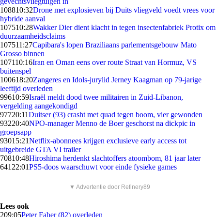
gevechtsvliegtuigen in
1088
10:32
Drone met explosieven bij Duits vliegveld voedt vrees voor
hybride aanval
1075
10:28
Wakker Dier dient klacht in tegen insectenfabriek Protix om
duurzaamheidsclaims
1075
11:27
Capibara's lopen Braziliaans parlementsgebouw Mato
Grosso binnen
1071
10:16
Iran en Oman eens over route Straat van Hormuz, VS
buitenspel
1006
18:20
Zangeres en Idols-jurylid Jerney Kaagman op 79-jarige
leeftijd overleden
996
10:59
Israël meldt dood twee militairen in Zuid-Libanon,
vergelding aangekondigd
977
20:11
Duitser (93) crasht met quad tegen boom, vier gewonden
932
20:40
NPO-manager Menno de Boer geschorst na dickpic in
groepsapp
930
15:21
Netflix-abonnees krijgen exclusieve early access tot
uitgebreide GTA VI trailer
708
10:48
Hiroshima herdenkt slachtoffers atoombom, 81 jaar later
641
22:01
PS5-doos waarschuwt voor einde fysieke games
▼ Advertentie door Refinery89
Lees ook
2
09:05
Peter Faber (82) overleden