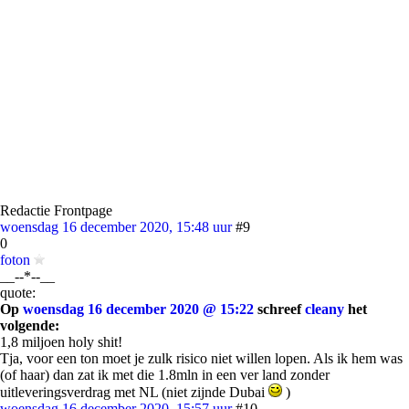
Redactie Frontpage
woensdag 16 december 2020, 15:48 uur
#9
0
foton
__--*--__
quote:
Op
woensdag 16 december 2020 @ 15:22
schreef
cleany
het
volgende:
1,8 miljoen holy shit!
Tja, voor een ton moet je zulk risico niet willen lopen. Als ik hem was
(of haar) dan zat ik met die 1.8mln in een ver land zonder
uitleveringsverdrag met NL (niet zijnde Dubai
)
woensdag 16 december 2020, 15:57 uur
#10