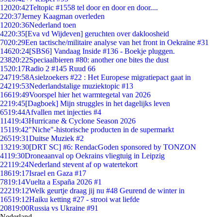
120
20:42
Teltopic #1558 tel door en door en door....
2
20:37
Jerney Kaagman overleden
120
20:36
Nederland toen
42
20:35
[Eva vd Wijdeven] geruchten over dakloosheid
70
20:29
Een tactische/militaire analyse van het front in Oekraïne #31
146
20:24
[SBS6] Vandaag Inside #136 - Boekje pluggen.
238
20:22
Speciaalbieren #80: another one bites the dust
15
20:17
Radio 2 #145 Ruud 66
247
19:58
Asielzoekers #22 : Het Europese migratiepact gaat in
242
19:53
Nederlandstalige muziektopic #13
166
19:49
Voorspel hier het warmtegetal van 2026
22
19:45
[Dagboek] Mijn struggles in het dagelijks leven
65
19:44
Afvallen met injecties #4
114
19:43
Hurricane & Cyclone Season 2026
151
19:42
"Niche"-historische producten in de supermarkt
265
19:31
Duitse Muziek #2
132
19:30
[DRT SC] #6: RendacGoden sponsored by TONZON
41
19:30
Droneaanval op Oekrains vliegtuig in Leipzig
221
19:24
Nederland stevent af op watertekort
186
19:17
Israel en Gaza #17
78
19:14
Vuelta a España 2026 #1
222
19:12
Welk geurtje draag jij nu #48 Geurend de winter in
165
19:12
Haiku ketting #27 - strooi wat liefde
208
19:00
Russia vs Ukraine #91
Nederland