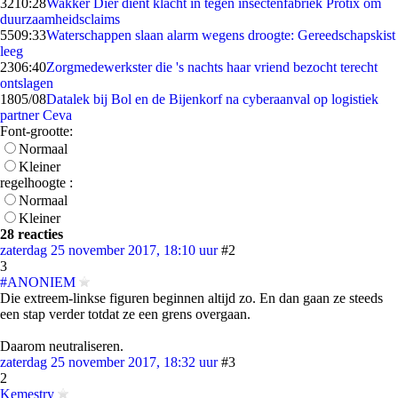
32
10:28
Wakker Dier dient klacht in tegen insectenfabriek Protix om
duurzaamheidsclaims
55
09:33
Waterschappen slaan alarm wegens droogte: Gereedschapskist
leeg
23
06:40
Zorgmedewerkster die 's nachts haar vriend bezocht terecht
ontslagen
18
05/08
Datalek bij Bol en de Bijenkorf na cyberaanval op logistiek
partner Ceva
Font-grootte:
Normaal
Kleiner
regelhoogte :
Normaal
Kleiner
28 reacties
zaterdag 25 november 2017, 18:10 uur
#2
3
#ANONIEM
Die extreem-linkse figuren beginnen altijd zo. En dan gaan ze steeds
een stap verder totdat ze een grens overgaan.
Daarom neutraliseren.
zaterdag 25 november 2017, 18:32 uur
#3
2
Kemestry