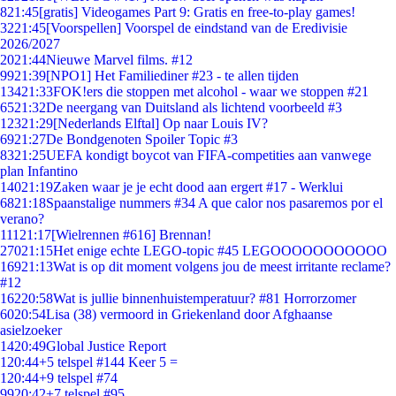
8
21:45
[gratis] Videogames Part 9: Gratis en free-to-play games!
32
21:45
[Voorspellen] Voorspel de eindstand van de Eredivisie
2026/2027
20
21:44
Nieuwe Marvel films. #12
99
21:39
[NPO1] Het Familiediner #23 - te allen tijden
134
21:33
FOK!ers die stoppen met alcohol - waar we stoppen #21
65
21:32
De neergang van Duitsland als lichtend voorbeeld #3
123
21:29
[Nederlands Elftal] Op naar Louis IV?
69
21:27
De Bondgenoten Spoiler Topic #3
83
21:25
UEFA kondigt boycot van FIFA-competities aan vanwege
plan Infantino
140
21:19
Zaken waar je je echt dood aan ergert #17 - Werklui
68
21:18
Spaanstalige nummers #34 A que calor nos pasaremos por el
verano?
111
21:17
[Wielrennen #616] Brennan!
270
21:15
Het enige echte LEGO-topic #45 LEGOOOOOOOOOOO
169
21:13
Wat is op dit moment volgens jou de meest irritante reclame?
#12
162
20:58
Wat is jullie binnenhuistemperatuur? #81 Horrorzomer
60
20:54
Lisa (38) vermoord in Griekenland door Afghaanse
asielzoeker
14
20:49
Global Justice Report
1
20:44
+5 telspel #144 Keer 5 =
1
20:44
+9 telspel #74
99
20:42
+7 telspel #95