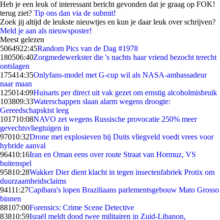
Heb je een leuk of interessant bericht gevonden dat je graag op FOK!
terug ziet?
Tip ons dan via de submit!
Zoek jij altijd de leukste nieuwtjes en kun je daar leuk over schrijven?
Meld je aan als nieuwsposter!
Meest gelezen
50649
22:45
Random Pics van de Dag #1978
1805
06:40
Zorgmedewerkster die 's nachts haar vriend bezocht terecht
ontslagen
1754
14:35
Onlyfans-model met G-cup wil als NASA-ambassadeur
naar maan
1250
14:09
Huisarts per direct uit vak gezet om ernstig alcoholmisbruik
1038
09:33
Waterschappen slaan alarm wegens droogte:
Gereedschapskist leeg
1017
10:08
NAVO zet wegens Russische provocatie 250% meer
gevechtsvliegtuigen in
970
10:32
Drone met explosieven bij Duits vliegveld voedt vrees voor
hybride aanval
964
10:16
Iran en Oman eens over route Straat van Hormuz, VS
buitenspel
958
10:28
Wakker Dier dient klacht in tegen insectenfabriek Protix om
duurzaamheidsclaims
941
11:27
Capibara's lopen Braziliaans parlementsgebouw Mato Grosso
binnen
881
07:00
Forensics: Crime Scene Detective
838
10:59
Israël meldt dood twee militairen in Zuid-Libanon,