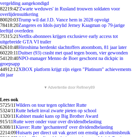
vergelding aangekondigd
822
19:42
'Zwarte weduwes' in Rusland trouwen soldaten voor
overlijdensuitkering
800
20:03
Trump wil dat J.D. Vance hem in 2028 opvolgt
784
18:20
Zangeres en Idols-jurylid Jerney Kaagman op 79-jarige
leeftijd overleden
753
15:21
Netflix-abonnees krijgen exclusieve early access tot
uitgebreide GTA VI trailer
626
10:48
Hiroshima herdenkt slachtoffers atoombom, 81 jaar later
602
20:11
Duitser (93) crasht met quad tegen boom, vier gewonden
541
20:40
NPO-manager Menno de Boer geschorst na dickpic in
groepsapp
449
12:12
XBOX platform krijgt zijn eigen "Platinum" achievements
dit jaar
▼ Advertentie door Refinery89
Lees ook
57
25/11
Wilders on tour tegen oplichter Rutte
53
24/11
Rutte hekelt inval zwarte pieten op school
13
20/11
Kabinet maakt kans op Big Brother Award
9
15/11
Rutte weer onder vuur over dividendbelasting
63
08/11
Klaver: Rutte 'gechanteerd' over dividendbelasting
22
14:09
Huisarts per direct uit vak gezet om ernstig alcoholmisbruik