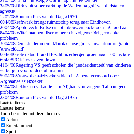
21
05/08
Tanken in België wordt nóg aantrekkelijker
34
05/08
Dirk sluit supermarkt op de Wallen na golf van diefstal en
agressie
12
05/08
Random Pics van de Dag #1976
6
04/08
Kraftwerk brengt ruimteschip terug naar Eindhoven
20
04/08
Apple vecht Britse eis tot inbouwen backdoor in iCloud aan
84
04/08
'Witte' mannen discrimineren is volgens OM geen enkel
probleem
30
04/08
Ceuta-leider noemt Marokkaanse grensaanval door migranten
'gruweldaad'
6
04/08
Grote natuurbrand Boschhuizerbergen groeit naar 100 hectare
6
04/08
FOK! was even down
41
04/08
Regering VS geeft scholen die 'genderidentiteit' van kinderen
verbergen voor ouders ultimatum
59
04/08
Vrouw die asielzoekers hielp in Athene vermoord door
Afghaanse asielzoeker
25
04/08
Lekker op vakantie naar Afghanistan volgens Taliban geen
probleem
23
04/08
Random Pics van de Dag #1975
Laatste items
Laatste items
Toon berichten uit deze thema's
Actueel
Entertainment
Sport