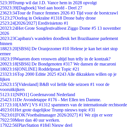
5
23:39
Trump wil dat J.D. Vance hem in 2028 opvolgt
259
23:39
[Dagboek] Veel aan hoofd - Deel 27
236
23:34
Tour de France femmes 2026 #3 Tijd voor de borstcrawl
51
23:27
Oorlog in Oekraïne #1318 Drone baby drone
25
23:24
[2026/2027] Eredivisietoto #1
203
23:24
Het Grote Songfestivalfeest Ziggo Dome #5 13 november
2026
20
23:23
Capibara's wandelen doodleuk het Braziliaanse parlement
binnen
188
23:20
[SBS6] De Oranjezomer #10 Helene je kan het niet stop
ermee
18
23:19
Waarom doen vrouwen altijd hun telly in de kontzak?
209
23:18
[SBS6] De Bondgenoten #317 We dansen de macaroni
180
23:16
[ONLINE] Roddelpraat Topic #21
233
23:16
Top 2000 Editie 2025 #243 Alle dikzakken willen op je
lijken
226
23:15
[Videoland] B&B vol liefde 6de seizoen #1 voor de
vooruitkijkers
51
23:11
[NPO1] Goedenavond Nederland
254
23:11
De Avondetappe #176 - Met Ellen ten Damme.
217
23:10
[AMV] VS #1312 spammers van de internationale rechtsorde
49
23:01
Het grote dagelijkse Trump nieuws topic #31
76
23:01
[FOK!Voetbalmanager 2026/2027] #1 We zijn er weer
79
22:59
Meer dan 40 uur werken.
179
22:56
[PlayStation #184] Nieuw deel