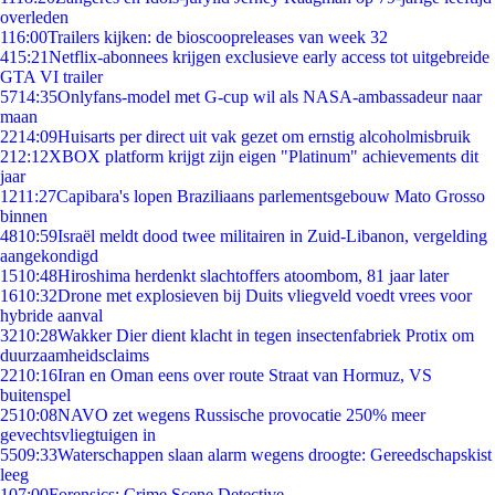
overleden
1
16:00
Trailers kijken: de bioscoopreleases van week 32
4
15:21
Netflix-abonnees krijgen exclusieve early access tot uitgebreide
GTA VI trailer
57
14:35
Onlyfans-model met G-cup wil als NASA-ambassadeur naar
maan
22
14:09
Huisarts per direct uit vak gezet om ernstig alcoholmisbruik
2
12:12
XBOX platform krijgt zijn eigen "Platinum" achievements dit
jaar
12
11:27
Capibara's lopen Braziliaans parlementsgebouw Mato Grosso
binnen
48
10:59
Israël meldt dood twee militairen in Zuid-Libanon, vergelding
aangekondigd
15
10:48
Hiroshima herdenkt slachtoffers atoombom, 81 jaar later
16
10:32
Drone met explosieven bij Duits vliegveld voedt vrees voor
hybride aanval
32
10:28
Wakker Dier dient klacht in tegen insectenfabriek Protix om
duurzaamheidsclaims
22
10:16
Iran en Oman eens over route Straat van Hormuz, VS
buitenspel
25
10:08
NAVO zet wegens Russische provocatie 250% meer
gevechtsvliegtuigen in
55
09:33
Waterschappen slaan alarm wegens droogte: Gereedschapskist
leeg
1
07:00
Forensics: Crime Scene Detective