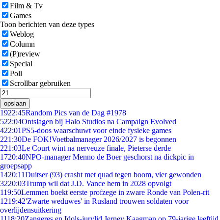
Film & Tv
Games
Toon berichten van deze types
Weblog
Column
(P)review
Special
Poll
Scrollbar gebruiken
opslaan
19
22:45
Random Pics van de Dag #1978
5
22:04
Ontslagen bij Halo Studios na Campaign Evolved
4
22:01
PS5-doos waarschuwt voor einde fysieke games
2
21:30
De FOK!Voetbalmanager 2026/2027 is begonnen
2
21:03
Le Court wint na nerveuze finale, Pieterse derde
17
20:40
NPO-manager Menno de Boer geschorst na dickpic in
groepsapp
14
20:11
Duitser (93) crasht met quad tegen boom, vier gewonden
32
20:03
Trump wil dat J.D. Vance hem in 2028 opvolgt
1
19:50
Lemmen boekt eerste profzege in zware Ronde van Polen-rit
12
19:42
'Zwarte weduwes' in Rusland trouwen soldaten voor
overlijdensuitkering
11
18:20
Zangeres en Idols-jurylid Jerney Kaagman op 79-jarige leeftijd