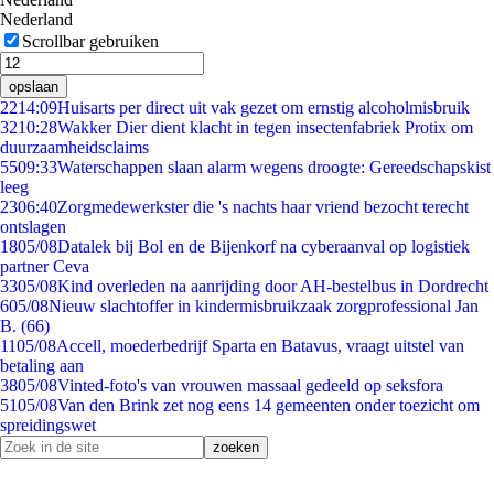
Nederland
Scrollbar gebruiken
opslaan
22
14:09
Huisarts per direct uit vak gezet om ernstig alcoholmisbruik
32
10:28
Wakker Dier dient klacht in tegen insectenfabriek Protix om
duurzaamheidsclaims
55
09:33
Waterschappen slaan alarm wegens droogte: Gereedschapskist
leeg
23
06:40
Zorgmedewerkster die 's nachts haar vriend bezocht terecht
ontslagen
18
05/08
Datalek bij Bol en de Bijenkorf na cyberaanval op logistiek
partner Ceva
33
05/08
Kind overleden na aanrijding door AH-bestelbus in Dordrecht
6
05/08
Nieuw slachtoffer in kindermisbruikzaak zorgprofessional Jan
B. (66)
11
05/08
Accell, moederbedrijf Sparta en Batavus, vraagt uitstel van
betaling aan
38
05/08
Vinted-foto's van vrouwen massaal gedeeld op seksfora
51
05/08
Van den Brink zet nog eens 14 gemeenten onder toezicht om
spreidingswet