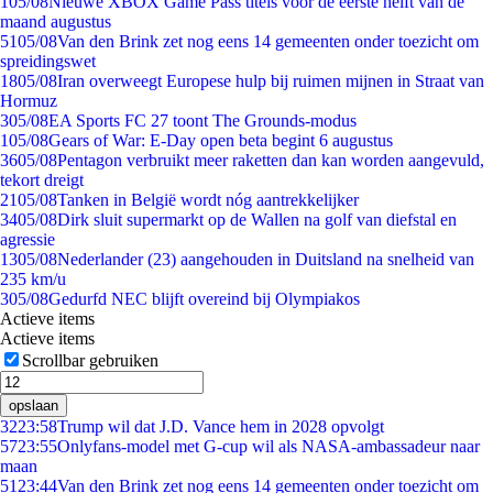
1
05/08
Nieuwe XBOX Game Pass titels voor de eerste helft van de
maand augustus
51
05/08
Van den Brink zet nog eens 14 gemeenten onder toezicht om
spreidingswet
18
05/08
Iran overweegt Europese hulp bij ruimen mijnen in Straat van
Hormuz
3
05/08
EA Sports FC 27 toont The Grounds-modus
1
05/08
Gears of War: E-Day open beta begint 6 augustus
36
05/08
Pentagon verbruikt meer raketten dan kan worden aangevuld,
tekort dreigt
21
05/08
Tanken in België wordt nóg aantrekkelijker
34
05/08
Dirk sluit supermarkt op de Wallen na golf van diefstal en
agressie
13
05/08
Nederlander (23) aangehouden in Duitsland na snelheid van
235 km/u
3
05/08
Gedurfd NEC blijft overeind bij Olympiakos
Actieve items
Actieve items
Scrollbar gebruiken
opslaan
32
23:58
Trump wil dat J.D. Vance hem in 2028 opvolgt
57
23:55
Onlyfans-model met G-cup wil als NASA-ambassadeur naar
maan
51
23:44
Van den Brink zet nog eens 14 gemeenten onder toezicht om