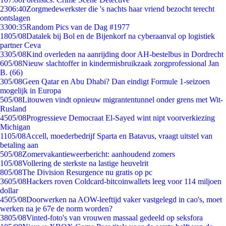
23
06:40
Zorgmedewerkster die 's nachts haar vriend bezocht terecht
ontslagen
33
00:35
Random Pics van de Dag #1977
18
05/08
Datalek bij Bol en de Bijenkorf na cyberaanval op logistiek
partner Ceva
33
05/08
Kind overleden na aanrijding door AH-bestelbus in Dordrecht
6
05/08
Nieuw slachtoffer in kindermisbruikzaak zorgprofessional Jan
B. (66)
3
05/08
Geen Qatar en Abu Dhabi? Dan eindigt Formule 1-seizoen
mogelijk in Europa
5
05/08
Litouwen vindt opnieuw migrantentunnel onder grens met Wit-
Rusland
45
05/08
Progressieve Democraat El-Sayed wint nipt voorverkiezing
Michigan
11
05/08
Accell, moederbedrijf Sparta en Batavus, vraagt uitstel van
betaling aan
5
05/08
Zomervakantieweerbericht: aanhoudend zomers
1
05/08
Vollering de sterkste na lastige heuvelrit
8
05/08
The Division Resurgence nu gratis op pc
36
05/08
Hackers roven Coldcard-bitcoinwallets leeg voor 114 miljoen
dollar
45
05/08
Doorwerken na AOW-leeftijd vaker vastgelegd in cao's, moet
werken na je 67e de norm worden?
38
05/08
Vinted-foto's van vrouwen massaal gedeeld op seksfora