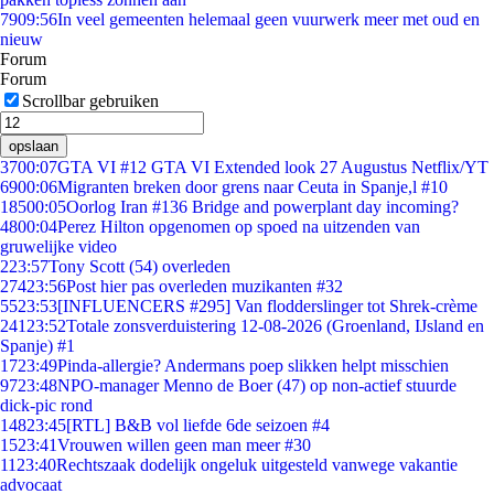
79
09:56
In veel gemeenten helemaal geen vuurwerk meer met oud en
nieuw
Forum
Forum
Scrollbar gebruiken
opslaan
37
00:07
GTA VI #12 GTA VI Extended look 27 Augustus Netflix/YT
69
00:06
Migranten breken door grens naar Ceuta in Spanje,l #10
185
00:05
Oorlog Iran #136 Bridge and powerplant day incoming?
48
00:04
Perez Hilton opgenomen op spoed na uitzenden van
gruwelijke video
2
23:57
Tony Scott (54) overleden
274
23:56
Post hier pas overleden muzikanten #32
55
23:53
[INFLUENCERS #295] Van flodderslinger tot Shrek-crème
241
23:52
Totale zonsverduistering 12-08-2026 (Groenland, IJsland en
Spanje) #1
17
23:49
Pinda-allergie? Andermans poep slikken helpt misschien
97
23:48
NPO-manager Menno de Boer (47) op non-actief stuurde
dick-pic rond
148
23:45
[RTL] B&B vol liefde 6de seizoen #4
15
23:41
Vrouwen willen geen man meer #30
11
23:40
Rechtszaak dodelijk ongeluk uitgesteld vanwege vakantie
advocaat