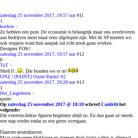
zaterdag 25 november 2017, 19:57 uur
#11
1
koekoe
Ze hebben een punt. De economie is belangrijk maar ons overleveren
aan bedrijven moet maar eens afgelopen zijn. Met de SP moeten we
ook stoppen want hun aanpak zal echt nooit gaan werken.
Designer FOK!
zaterdag 25 november 2017, 19:57 uur
#12
0
ToT
Shell I!
Die houden we er in!
ONZ / [PAINT] Onzin Paints! #2
zaterdag 25 november 2017, 20:28 uur
#13
1
Het_Liegebeest
quote:
Op
zaterdag 25 november 2017 @ 18:10
schreef
Confetti
het
volgende:
Die extreem-linkse figuren beginnen altijd zo. En dan gaan ze steeds
een stap verder totdat ze een grens overgaan.
Daarom neutraliseren.
Maar snelwegen blokkeren en mensen thuis lastig vallen is allemaal