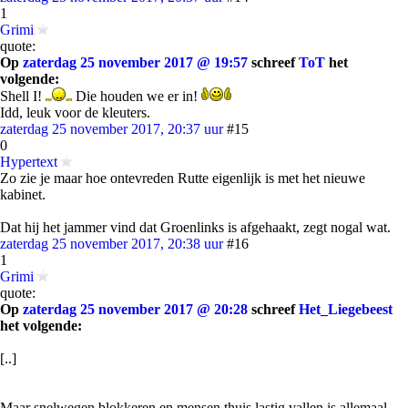
1
Grimi
quote:
Op
zaterdag 25 november 2017 @ 19:57
schreef
ToT
het
volgende:
Shell I!
Die houden we er in!
Idd, leuk voor de kleuters.
zaterdag 25 november 2017, 20:37 uur
#15
0
Hypertext
Zo zie je maar hoe ontevreden Rutte eigenlijk is met het nieuwe
kabinet.
Dat hij het jammer vind dat Groenlinks is afgehaakt, zegt nogal wat.
zaterdag 25 november 2017, 20:38 uur
#16
1
Grimi
quote:
Op
zaterdag 25 november 2017 @ 20:28
schreef
Het_Liegebeest
het volgende:
[..]
Maar snelwegen blokkeren en mensen thuis lastig vallen is allemaal