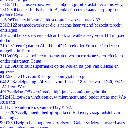
17
16:41
Italiaanse vrouw wint 1 miljoen, gooit kraslot per abuis weg
18
16:36
Datalek bij Bol en de Bijenkorf na cyberaanval op logistiek
partner Ceva
1
16:26
Trailers kijken: de bioscoopreleases van week 32
23
16:12
Zorgmedewerkster die 's nachts haar vriend bezocht terecht
ontslagen
36
15:56
Hackers roven Coldcard-bitcoinwallets leeg voor 114 miljoen
dollar
3
15:13
Geen Qatar en Abu Dhabi? Dan eindigt Formule 1-seizoen
mogelijk in Europa
31
13:00
Spaanse politie: minstens tien voor terrorisme veroordeelden
onder migranten Ceuta
34
12:59
Dirk sluit supermarkt op de Wallen na golf van diefstal en
agressie
8
12:53
The Division Resurgence nu gratis op pc
64
12:53
Zetelpeiling: 24 zetels voor Pro en 18 zetels voor D66, FvD,
JA21 en PVV
49
12:44
Man (25) sterft nadat hij lijm als condoom gebruikt
5
12:43
Litouwen vindt opnieuw migrantentunnel onder grens met Wit-
Rusland
33
11:13
Random Pics van de Dag #1977
11
10:20
Accell, moederbedrijf Sparta en Batavus, vraagt uitstel van
betaling aan
90
09:59
'Belgische' jongeren terroriseren Galderse Meren, maar Boa's
pakken topless zonnen aan