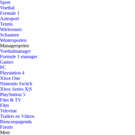
Sport
Voetbal
Formule 1
Autosport
Tennis
Wielrennen
Schaatsen
Wintersporten
Managerspelen
Voetbalmanager
Formule 1-manager
Games
PC
Playstation 4
Xbox One
Nintendo Switch
Xbox Series X|S
PlayStation 5
Film & TV
Film
Televisie
Trailers en Videos
Bioscoopagenda
Forum
Meer