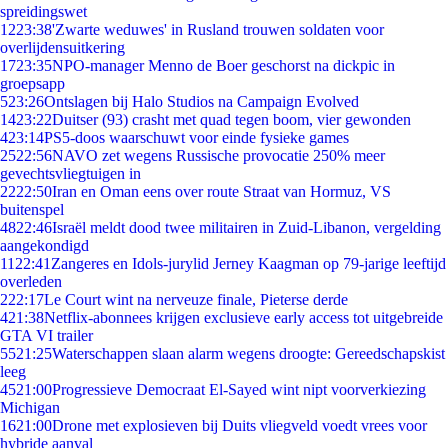
spreidingswet
12
23:38
'Zwarte weduwes' in Rusland trouwen soldaten voor
overlijdensuitkering
17
23:35
NPO-manager Menno de Boer geschorst na dickpic in
groepsapp
5
23:26
Ontslagen bij Halo Studios na Campaign Evolved
14
23:22
Duitser (93) crasht met quad tegen boom, vier gewonden
4
23:14
PS5-doos waarschuwt voor einde fysieke games
25
22:56
NAVO zet wegens Russische provocatie 250% meer
gevechtsvliegtuigen in
22
22:50
Iran en Oman eens over route Straat van Hormuz, VS
buitenspel
48
22:46
Israël meldt dood twee militairen in Zuid-Libanon, vergelding
aangekondigd
11
22:41
Zangeres en Idols-jurylid Jerney Kaagman op 79-jarige leeftijd
overleden
2
22:17
Le Court wint na nerveuze finale, Pieterse derde
4
21:38
Netflix-abonnees krijgen exclusieve early access tot uitgebreide
GTA VI trailer
55
21:25
Waterschappen slaan alarm wegens droogte: Gereedschapskist
leeg
45
21:00
Progressieve Democraat El-Sayed wint nipt voorverkiezing
Michigan
16
21:00
Drone met explosieven bij Duits vliegveld voedt vrees voor
hybride aanval