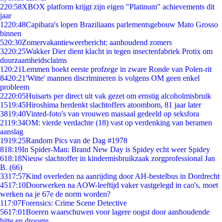
2
20:58
XBOX platform krijgt zijn eigen "Platinum" achievements dit
jaar
12
20:48
Capibara's lopen Braziliaans parlementsgebouw Mato Grosso
binnen
5
20:30
Zomervakantieweerbericht: aanhoudend zomers
32
20:25
Wakker Dier dient klacht in tegen insectenfabriek Protix om
duurzaamheidsclaims
1
20:21
Lemmen boekt eerste profzege in zware Ronde van Polen-rit
84
20:21
'Witte' mannen discrimineren is volgens OM geen enkel
probleem
22
20:05
Huisarts per direct uit vak gezet om ernstig alcoholmisbruik
15
19:45
Hiroshima herdenkt slachtoffers atoombom, 81 jaar later
38
19:40
Vinted-foto's van vrouwen massaal gedeeld op seksfora
21
19:34
OM: vierde verdachte (18) vast op verdenking van beramen
aanslag
19
19:25
Random Pics van de Dag #1978
8
18:19
In Spider-Man: Brand New Day is Spidey echt weer Spidey
6
18:18
Nieuw slachtoffer in kindermisbruikzaak zorgprofessional Jan
B. (66)
33
17:57
Kind overleden na aanrijding door AH-bestelbus in Dordrecht
45
17:10
Doorwerken na AOW-leeftijd vaker vastgelegd in cao's, moet
werken na je 67e de norm worden?
1
17:07
Forensics: Crime Scene Detective
56
17:01
Boeren waarschuwen voor lagere oogst door aanhoudende
hitte en droogte