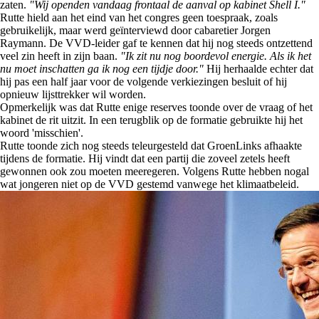
zaten.
"Wij openden vandaag frontaal de aanval op kabinet Shell I."
Rutte hield aan het eind van het congres geen toespraak, zoals
gebruikelijk, maar werd geïnterviewd door cabaretier Jorgen
Raymann. De VVD-leider gaf te kennen dat hij nog steeds ontzettend
veel zin heeft in zijn baan.
"Ik zit nu nog boordevol energie. Als ik het
nu moet inschatten ga ik nog een tijdje door."
Hij herhaalde echter dat
hij pas een half jaar voor de volgende verkiezingen besluit of hij
opnieuw lijsttrekker wil worden.
Opmerkelijk was dat Rutte enige reserves toonde over de vraag of het
kabinet de rit uitzit. In een terugblik op de formatie gebruikte hij het
woord 'misschien'.
Rutte toonde zich nog steeds teleurgesteld dat GroenLinks afhaakte
tijdens de formatie. Hij vindt dat een partij die zoveel zetels heeft
gewonnen ook zou moeten meeregeren. Volgens Rutte hebben nogal
wat jongeren niet op de VVD gestemd vanwege het klimaatbeleid.