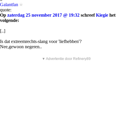
Galantfan
quote:
Op
zaterdag 25 november 2017 @ 19:32
schreef
Kiegie
het
volgende:
[..]
Is dat extreemrechts-slang voor 'liefhebben'?
Nee,gewoon negeren..
▼ Advertentie door Refinery89