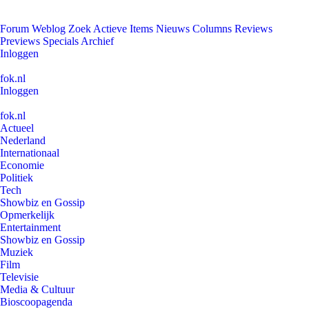
Forum
Weblog
Zoek
Actieve Items
Nieuws
Columns
Reviews
Previews
Specials
Archief
Inloggen
fok.nl
Inloggen
fok.nl
Actueel
Nederland
Internationaal
Economie
Politiek
Tech
Showbiz en Gossip
Opmerkelijk
Entertainment
Showbiz en Gossip
Muziek
Film
Televisie
Media & Cultuur
Bioscoopagenda