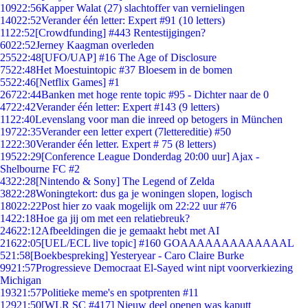
109
22:56
Kapper Walat (27) slachtoffer van vernielingen
140
22:52
Verander één letter: Expert #91 (10 letters)
11
22:52
[Crowdfunding] #443 Rentestijgingen?
60
22:52
Jerney Kaagman overleden
255
22:48
[UFO/UAP] #16 The Age of Disclosure
75
22:48
Het Moestuintopic #37 Bloesem in de bomen
55
22:46
[Netflix Games] #1
267
22:44
Banken met hoge rente topic #95 - Dichter naar de 0
47
22:42
Verander één letter: Expert #143 (9 letters)
11
22:40
Levenslang voor man die inreed op betogers in München
197
22:35
Verander een letter expert (7lettereditie) #50
12
22:30
Verander één letter. Expert # 75 (8 letters)
195
22:29
[Conference League Donderdag 20:00 uur] Ajax -
Shelbourne FC #2
43
22:28
[Nintendo & Sony] The Legend of Zelda
38
22:28
Woningtekort: dus ga je woningen slopen, logisch
180
22:22
Post hier zo vaak mogelijk om 22:22 uur #76
14
22:18
Hoe ga jij om met een relatiebreuk?
246
22:12
Afbeeldingen die je gemaakt hebt met AI
216
22:05
[UEL/ECL live topic] #160 GOAAAAAAAAAAAAAL
5
21:58
[Boekbespreking] Yesteryear - Caro Claire Burke
99
21:57
Progressieve Democraat El-Sayed wint nipt voorverkiezing
Michigan
193
21:57
Politieke meme's en spotprenten #11
129
21:50
[WLR SC #417] Nieuw deel openen was kaputt