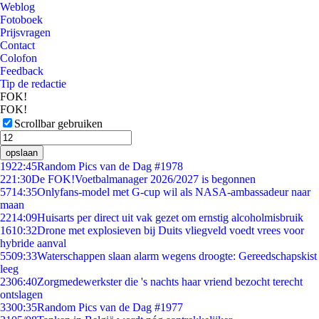
Weblog
Fotoboek
Prijsvragen
Contact
Colofon
Feedback
Tip de redactie
FOK!
FOK!
Scrollbar gebruiken
opslaan
19
22:45
Random Pics van de Dag #1978
2
21:30
De FOK!Voetbalmanager 2026/2027 is begonnen
57
14:35
Onlyfans-model met G-cup wil als NASA-ambassadeur naar
maan
22
14:09
Huisarts per direct uit vak gezet om ernstig alcoholmisbruik
16
10:32
Drone met explosieven bij Duits vliegveld voedt vrees voor
hybride aanval
55
09:33
Waterschappen slaan alarm wegens droogte: Gereedschapskist
leeg
23
06:40
Zorgmedewerkster die 's nachts haar vriend bezocht terecht
ontslagen
33
00:35
Random Pics van de Dag #1977