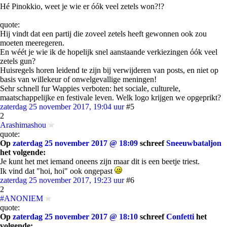
Hé Pinokkio, weet je wie er óók veel zetels won?!?
quote:
Hij vindt dat een partij die zoveel zetels heeft gewonnen ook zou
moeten meeregeren.
En wéét je wie ik de hopelijk snel aanstaande verkiezingen óók veel
zetels gun?
Huisregels horen leidend te zijn bij verwijderen van posts, en niet op
basis van willekeur of onwelgevallige meningen!
Sehr schnell fur Wappies verboten: het sociale, culturele,
maatschappelijke en festivale leven. Welk logo krijgen we opgeprikt?
zaterdag 25 november 2017, 19:04 uur
#5
2
Arashimashou
quote:
Op
zaterdag 25 november 2017 @ 18:09
schreef
Sneeuwbataljon
het volgende:
Je kunt het met iemand oneens zijn maar dit is een beetje triest.
Ik vind dat "hoi, hoi" ook ongepast
zaterdag 25 november 2017, 19:23 uur
#6
2
#ANONIEM
quote:
Op
zaterdag 25 november 2017 @ 18:10
schreef
Confetti
het
volgende: