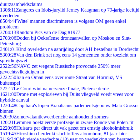
duurzaamheidsclaims
13
06:11
Zangeres en Idols-jurylid Jerney Kaagman op 79-jarige leeftijd
overleden
85
04:44
'Witte' mannen discrimineren is volgens OM geen enkel
probleem
37
04:13
Random Pics van de Dag #1977
27
03:06
Doden bij Oekraïense droneaanvallen op Moskou en Sint-
Petersburg
34
01:01
Kind overleden na aanrijding door AH-bestelbus in Dordrecht
53
00:28
Van den Brink zet nog eens 14 gemeenten onder toezicht om
spreidingswet
25
22:56
NAVO zet wegens Russische provocatie 250% meer
gevechtsvliegtuigen in
22
22:50
Iran en Oman eens over route Straat van Hormuz, VS
buitenspel
2
22:17
Le Court wint na nerveuze finale, Pieterse derde
16
21:00
Drone met explosieven bij Duits vliegveld voedt vrees voor
hybride aanval
12
20:48
Capibara's lopen Braziliaans parlementsgebouw Mato Grosso
binnen
5
20:30
Zomervakantieweerbericht: aanhoudend zomers
1
20:21
Lemmen boekt eerste profzege in zware Ronde van Polen-rit
22
20:05
Huisarts per direct uit vak gezet om ernstig alcoholmisbruik
15
19:45
Hiroshima herdenkt slachtoffers atoombom, 81 jaar later
21
19:34
OM: vierde verdachte (18) vast op verdenking van beramen