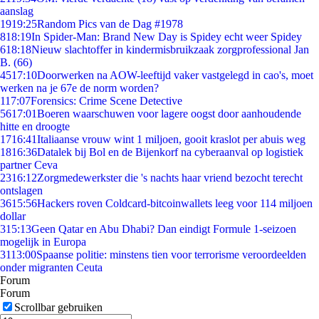
aanslag
19
19:25
Random Pics van de Dag #1978
8
18:19
In Spider-Man: Brand New Day is Spidey echt weer Spidey
6
18:18
Nieuw slachtoffer in kindermisbruikzaak zorgprofessional Jan
B. (66)
45
17:10
Doorwerken na AOW-leeftijd vaker vastgelegd in cao's, moet
werken na je 67e de norm worden?
1
17:07
Forensics: Crime Scene Detective
56
17:01
Boeren waarschuwen voor lagere oogst door aanhoudende
hitte en droogte
17
16:41
Italiaanse vrouw wint 1 miljoen, gooit kraslot per abuis weg
18
16:36
Datalek bij Bol en de Bijenkorf na cyberaanval op logistiek
partner Ceva
23
16:12
Zorgmedewerkster die 's nachts haar vriend bezocht terecht
ontslagen
36
15:56
Hackers roven Coldcard-bitcoinwallets leeg voor 114 miljoen
dollar
3
15:13
Geen Qatar en Abu Dhabi? Dan eindigt Formule 1-seizoen
mogelijk in Europa
31
13:00
Spaanse politie: minstens tien voor terrorisme veroordeelden
onder migranten Ceuta
Forum
Forum
Scrollbar gebruiken