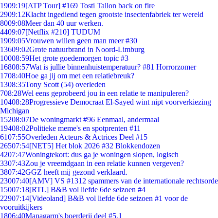
19
09:19
[ATP Tour] #169 Tosti Tallon back on fire
29
09:12
Klacht ingediend tegen grootste insectenfabriek ter wereld
80
09:08
Meer dan 40 uur werken.
44
09:07
[Netflix #210] TUDUM
19
09:05
Vrouwen willen geen man meer #30
136
09:02
Grote natuurbrand in Noord-Limburg
100
08:59
Het grote goedemorgen topic #3
168
08:57
Wat is jullie binnenhuistemperatuur? #81 Horrorzomer
17
08:40
Hoe ga jij om met een relatiebreuk?
13
08:35
Tony Scott (54) overleden
7
08:28
Wel eens geprobeerd jou in een relatie te manipuleren?
104
08:28
Progressieve Democraat El-Sayed wint nipt voorverkiezing
Michigan
152
08:07
De woningmarkt #96 Eenmaal, andermaal
194
08:02
Politieke meme's en spotprenten #11
61
07:55
Overleden Acteurs & Actrices Deel #15
265
07:54
[NET5] Het blok 2026 #32 Blokkendozen
42
07:47
Woningtekort: dus ga je woningen slopen, logisch
33
07:43
Zou je vreemdgaan in een relatie kunnen vergeven?
38
07:42
GGZ heeft mij gezond verklaard.
230
07:40
[AMV] VS #1312 spammers van de internationale rechtsorde
150
07:18
[RTL] B&B vol liefde 6de seizoen #4
229
07:14
[Videoland] B&B vol liefde 6de seizoen #1 voor de
vooruitkijkers
18
06:40
Managarm's boerderij deel #5.1