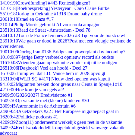
14
10:19
[Crowdfunding] #443 Rentestijgingen?
12
10:18
[Boekbespreking] Yesteryear - Caro Claire Burke
55
10:18
Oorlog in Oekraïne #1318 Drone baby drone
206
10:18
Israel en Gaza #17
2
10:14
Philip Morris gebruikt AI voor rookcampagne
235
10:13
Raad de Straat - Amsterdam - Deel 78
244
10:12
Tour de France femmes 2026 #3 Tijd voor de borstcrawl
239
10:10
Wie gaan er dood in 2026?Post met een vleugje cynisme de
overledenen.
190
10:09
Oorlog Iran #136 Bridge and powerplant day incoming?
10
10:08
97-jarige Betty verbreekt opnieuw record als oudste
116
10:08
Vrienden gaan op vakantie zonder mij uit te nodigen
265
10:06
[Dagboek] Veel aan hoofd - Deel 27
16
10:06
Trump wil dat J.D. Vance hem in 2028 opvolgt
133
10:04
[WLR SC #417] Nieuw deel openen was kaputt
94
10:02
Migranten breken door grens naar Ceuta in Spanje,l #10
42
10:00
Hoe kom je van egels af?
29
09:50
[2026/2027] Eredivisietoto #1
16
09:50
Op vakantie met (kleine) kinderen #30
28
09:45
Astronomie in de Achtertuin #6
249
09:43
Asielzoekers #22 : Het Europese migratiepact gaat in
162
09:42
Politieke podcasts #1
42
09:39
Zoon(11) onderneemt werkelijk geen reet in de vakantie
14
09:24
Rechtszaak dodelijk ongeluk uitgesteld vanwege vakantie
advocaat