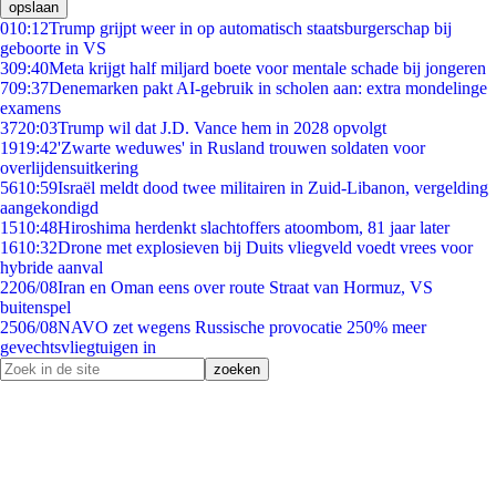
opslaan
0
10:12
Trump grijpt weer in op automatisch staatsburgerschap bij
geboorte in VS
3
09:40
Meta krijgt half miljard boete voor mentale schade bij jongeren
7
09:37
Denemarken pakt AI-gebruik in scholen aan: extra mondelinge
examens
37
20:03
Trump wil dat J.D. Vance hem in 2028 opvolgt
19
19:42
'Zwarte weduwes' in Rusland trouwen soldaten voor
overlijdensuitkering
56
10:59
Israël meldt dood twee militairen in Zuid-Libanon, vergelding
aangekondigd
15
10:48
Hiroshima herdenkt slachtoffers atoombom, 81 jaar later
16
10:32
Drone met explosieven bij Duits vliegveld voedt vrees voor
hybride aanval
22
06/08
Iran en Oman eens over route Straat van Hormuz, VS
buitenspel
25
06/08
NAVO zet wegens Russische provocatie 250% meer
gevechtsvliegtuigen in