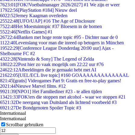
76
23:01
[FOK!Voetbalmanager 2026/2027] #1 We zijn er weer
179
22:56
[PlayStation #184] Nieuw deel
60
22:52
Jerney Kaagman overleden
255
22:48
[UFO/UAP] #16 The Age of Disclosure
75
22:48
Het Moestuintopic #37 Bloesem in de bomen
55
22:46
[Netflix Games] #1
267
22:44
Banken met hoge rente topic #95 - Dichter naar de 0
11
22:40
Levenslang voor man die inreed op betogers in München
195
22:29
[Conference League Donderdag 20:00 uur] Ajax -
Shelbourne FC #2
43
22:28
[Nintendo & Sony] The Legend of Zelda
180
22:22
Post hier zo vaak mogelijk om 22:22 uur #76
246
22:12
Afbeeldingen die je gemaakt hebt met AI
216
22:05
[UEL/ECL live topic] #160 GOAAAAAAAAAAAAAL
8
21:45
[gratis] Videogames Part 9: Gratis en free-to-play games!
20
21:44
Nieuwe Marvel films. #12
99
21:39
[NPO1] Het Familiediner #23 - te allen tijden
134
21:33
FOK!ers die stoppen met alcohol - waar we stoppen #21
65
21:32
De neergang van Duitsland als lichtend voorbeeld #3
69
21:27
De Bondgenoten Spoiler Topic #3
Internationaal
Internationaal
Scrollbar gebruiken