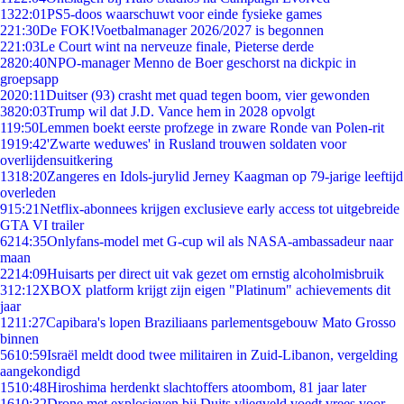
13
22:01
PS5-doos waarschuwt voor einde fysieke games
2
21:30
De FOK!Voetbalmanager 2026/2027 is begonnen
2
21:03
Le Court wint na nerveuze finale, Pieterse derde
28
20:40
NPO-manager Menno de Boer geschorst na dickpic in
groepsapp
20
20:11
Duitser (93) crasht met quad tegen boom, vier gewonden
38
20:03
Trump wil dat J.D. Vance hem in 2028 opvolgt
1
19:50
Lemmen boekt eerste profzege in zware Ronde van Polen-rit
19
19:42
'Zwarte weduwes' in Rusland trouwen soldaten voor
overlijdensuitkering
13
18:20
Zangeres en Idols-jurylid Jerney Kaagman op 79-jarige leeftijd
overleden
9
15:21
Netflix-abonnees krijgen exclusieve early access tot uitgebreide
GTA VI trailer
62
14:35
Onlyfans-model met G-cup wil als NASA-ambassadeur naar
maan
22
14:09
Huisarts per direct uit vak gezet om ernstig alcoholmisbruik
3
12:12
XBOX platform krijgt zijn eigen "Platinum" achievements dit
jaar
12
11:27
Capibara's lopen Braziliaans parlementsgebouw Mato Grosso
binnen
56
10:59
Israël meldt dood twee militairen in Zuid-Libanon, vergelding
aangekondigd
15
10:48
Hiroshima herdenkt slachtoffers atoombom, 81 jaar later
16
10:32
Drone met explosieven bij Duits vliegveld voedt vrees voor