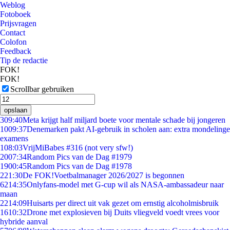
Weblog
Fotoboek
Prijsvragen
Contact
Colofon
Feedback
Tip de redactie
FOK!
FOK!
Scrollbar gebruiken
opslaan
3
09:40
Meta krijgt half miljard boete voor mentale schade bij jongeren
10
09:37
Denemarken pakt AI-gebruik in scholen aan: extra mondelinge
examens
1
08:03
VrijMiBabes #316 (not very sfw!)
20
07:34
Random Pics van de Dag #1979
19
00:45
Random Pics van de Dag #1978
2
21:30
De FOK!Voetbalmanager 2026/2027 is begonnen
62
14:35
Onlyfans-model met G-cup wil als NASA-ambassadeur naar
maan
22
14:09
Huisarts per direct uit vak gezet om ernstig alcoholmisbruik
16
10:32
Drone met explosieven bij Duits vliegveld voedt vrees voor
hybride aanval