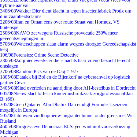
hybride aanval
34
06/08
Wakker Dier dient klacht in tegen insectenfabriek Protix om
duurzaamheidsclaims
22
06/08
Iran en Oman eens over route Straat van Hormuz, VS
buitenspel
25
06/08
NAVO zet wegens Russische provocatie 250% meer
gevechtsvliegtuigen in
57
06/08
Waterschappen slaan alarm wegens droogte: Gereedschapskist
leeg
1
06/08
Forensics: Crime Scene Detective
23
06/08
Zorgmedewerkster die 's nachts haar vriend bezocht terecht
ontslagen
37
06/08
Random Pics van de Dag #1977
18
05/08
Datalek bij Bol en de Bijenkorf na cyberaanval op logistiek
partner Ceva
34
05/08
Kind overleden na aanrijding door AH-bestelbus in Dordrecht
6
05/08
Nieuw slachtoffer in kindermisbruikzaak zorgprofessional Jan
B. (66)
3
05/08
Geen Qatar en Abu Dhabi? Dan eindigt Formule 1-seizoen
mogelijk in Europa
5
05/08
Litouwen vindt opnieuw migrantentunnel onder grens met Wit-
Rusland
46
05/08
Progressieve Democraat El-Sayed wint nipt voorverkiezing
Michigan