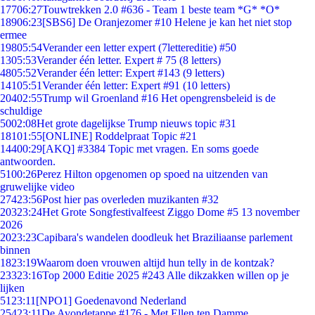
177
06:27
Touwtrekken 2.0 #636 - Team 1 beste team *G* *O*
189
06:23
[SBS6] De Oranjezomer #10 Helene je kan het niet stop
ermee
198
05:54
Verander een letter expert (7lettereditie) #50
13
05:53
Verander één letter. Expert # 75 (8 letters)
48
05:52
Verander één letter: Expert #143 (9 letters)
141
05:51
Verander één letter: Expert #91 (10 letters)
204
02:55
Trump wil Groenland #16 Het opengrensbeleid is de
schuldige
50
02:08
Het grote dagelijkse Trump nieuws topic #31
181
01:55
[ONLINE] Roddelpraat Topic #21
144
00:29
[AKQ] #3384 Topic met vragen. En soms goede
antwoorden.
51
00:26
Perez Hilton opgenomen op spoed na uitzenden van
gruwelijke video
274
23:56
Post hier pas overleden muzikanten #32
203
23:24
Het Grote Songfestivalfeest Ziggo Dome #5 13 november
2026
20
23:23
Capibara's wandelen doodleuk het Braziliaanse parlement
binnen
18
23:19
Waarom doen vrouwen altijd hun telly in de kontzak?
233
23:16
Top 2000 Editie 2025 #243 Alle dikzakken willen op je
lijken
51
23:11
[NPO1] Goedenavond Nederland
254
23:11
De Avondetappe #176 - Met Ellen ten Damme.