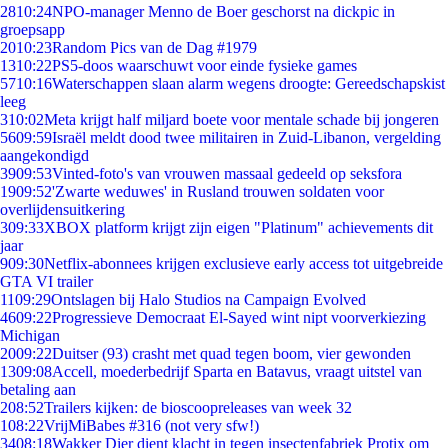
28
10:24
NPO-manager Menno de Boer geschorst na dickpic in
groepsapp
20
10:23
Random Pics van de Dag #1979
13
10:22
PS5-doos waarschuwt voor einde fysieke games
57
10:16
Waterschappen slaan alarm wegens droogte: Gereedschapskist
leeg
3
10:02
Meta krijgt half miljard boete voor mentale schade bij jongeren
56
09:59
Israël meldt dood twee militairen in Zuid-Libanon, vergelding
aangekondigd
39
09:53
Vinted-foto's van vrouwen massaal gedeeld op seksfora
19
09:52
'Zwarte weduwes' in Rusland trouwen soldaten voor
overlijdensuitkering
3
09:33
XBOX platform krijgt zijn eigen "Platinum" achievements dit
jaar
9
09:30
Netflix-abonnees krijgen exclusieve early access tot uitgebreide
GTA VI trailer
11
09:29
Ontslagen bij Halo Studios na Campaign Evolved
46
09:22
Progressieve Democraat El-Sayed wint nipt voorverkiezing
Michigan
20
09:22
Duitser (93) crasht met quad tegen boom, vier gewonden
13
09:08
Accell, moederbedrijf Sparta en Batavus, vraagt uitstel van
betaling aan
2
08:52
Trailers kijken: de bioscoopreleases van week 32
1
08:22
VrijMiBabes #316 (not very sfw!)
34
08:18
Wakker Dier dient klacht in tegen insectenfabriek Protix om