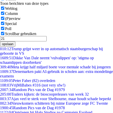
Toon berichten van deze types
Weblog
Column
(P)review
Special
Poll
Scrollbar gebruiken
opslaan
0
10:12
Trump grijpt weer in op automatisch staatsburgerschap bij
geboorte in VS
16
09:51
Dikke Van Dale neemt 'vulvalippen' op: 'stigma op
schaamlippen doorbreken'
3
09:40
Meta krijgt half miljard boete voor mentale schade bij jongeren
10
09:37
Denemarken pakt AI-gebruik in scholen aan: extra mondelinge
examens
11
09:05
Peter Faber (82) overleden
1
08:03
VrijMiBabes #316 (not very sfw!)
20
07:34
Random Pics van de Dag #1979
2
05:00
Trailers kijken: de bioscoopreleases van week 32
0
03:37
Ajax veel te sterk voor Shelbourne, maar houdt schade beperkt
0
02:34
Nieuwkomers schitteren bij ruime Europese zege FC Twente
19
00:45
Random Pics van de Dag #1978
11
22:04
Ontslagen bij Halo Studios na Campaign Evolved