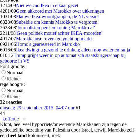
12
14/09
Nieuwe cao Ikea in elkaar gezet
42
01/09
Geen akkoord met Marokko over uitkeringen
10
31/08
Flauwe Ikea-woordgrappen, de NL versie!
63
28/08
Subsidie om kennis Marokko te vergroten
26
28/08
'Journalisten persten koning Marokko af'
22
11/08
'Geen politiek motief achter IKEA-moorden'
49
17/07
Marokkaanse rovers gelyncht op markt
69
21/06
Homo's gearresteerd in Marokko
60
16/06
Ikea dwingt u gezond te drinken; alleen nog water en ranja
0
10:12
Trump grijpt weer in op automatisch staatsburgerschap bij
geboorte in VS
Font-grootte:
Normaal
Kleiner
regelhoogte :
Normaal
Kleiner
32 reacties
dinsdag 29 september 2015, 04:07 uur
#1
44
_koffertje_
Klopt, heel veel hypocriete/onwetende Marokkanen zijn tegen de
gedeeltelijke bezetting van Palestina door Israël, terwijl Marokko zelf
een
heel land
koloniseert, met: