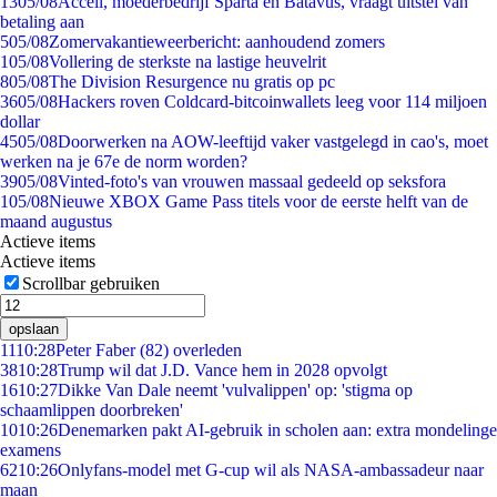
13
05/08
Accell, moederbedrijf Sparta en Batavus, vraagt uitstel van
betaling aan
5
05/08
Zomervakantieweerbericht: aanhoudend zomers
1
05/08
Vollering de sterkste na lastige heuvelrit
8
05/08
The Division Resurgence nu gratis op pc
36
05/08
Hackers roven Coldcard-bitcoinwallets leeg voor 114 miljoen
dollar
45
05/08
Doorwerken na AOW-leeftijd vaker vastgelegd in cao's, moet
werken na je 67e de norm worden?
39
05/08
Vinted-foto's van vrouwen massaal gedeeld op seksfora
1
05/08
Nieuwe XBOX Game Pass titels voor de eerste helft van de
maand augustus
Actieve items
Actieve items
Scrollbar gebruiken
opslaan
11
10:28
Peter Faber (82) overleden
38
10:28
Trump wil dat J.D. Vance hem in 2028 opvolgt
16
10:27
Dikke Van Dale neemt 'vulvalippen' op: 'stigma op
schaamlippen doorbreken'
10
10:26
Denemarken pakt AI-gebruik in scholen aan: extra mondelinge
examens
62
10:26
Onlyfans-model met G-cup wil als NASA-ambassadeur naar
maan