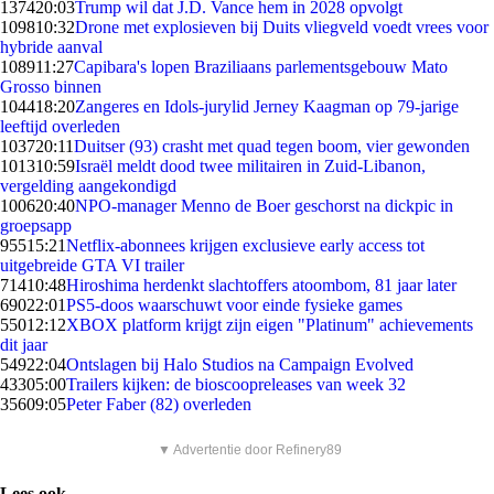
1374
20:03
Trump wil dat J.D. Vance hem in 2028 opvolgt
1098
10:32
Drone met explosieven bij Duits vliegveld voedt vrees voor
hybride aanval
1089
11:27
Capibara's lopen Braziliaans parlementsgebouw Mato
Grosso binnen
1044
18:20
Zangeres en Idols-jurylid Jerney Kaagman op 79-jarige
leeftijd overleden
1037
20:11
Duitser (93) crasht met quad tegen boom, vier gewonden
1013
10:59
Israël meldt dood twee militairen in Zuid-Libanon,
vergelding aangekondigd
1006
20:40
NPO-manager Menno de Boer geschorst na dickpic in
groepsapp
955
15:21
Netflix-abonnees krijgen exclusieve early access tot
uitgebreide GTA VI trailer
714
10:48
Hiroshima herdenkt slachtoffers atoombom, 81 jaar later
690
22:01
PS5-doos waarschuwt voor einde fysieke games
550
12:12
XBOX platform krijgt zijn eigen "Platinum" achievements
dit jaar
549
22:04
Ontslagen bij Halo Studios na Campaign Evolved
433
05:00
Trailers kijken: de bioscoopreleases van week 32
356
09:05
Peter Faber (82) overleden
▼ Advertentie door Refinery89
Lees ook