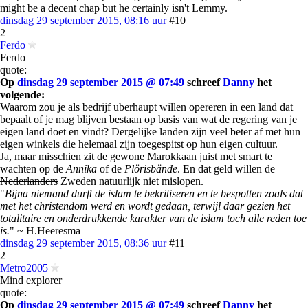
might be a decent chap but he certainly isn't Lemmy.
dinsdag 29 september 2015, 08:16 uur
#10
2
Ferdo
Ferdo
quote:
Op
dinsdag 29 september 2015 @ 07:49
schreef
Danny
het
volgende:
Waarom zou je als bedrijf uberhaupt willen opereren in een land dat
bepaalt of je mag blijven bestaan op basis van wat de regering van je
eigen land doet en vindt? Dergelijke landen zijn veel beter af met hun
eigen winkels die helemaal zijn toegespitst op hun eigen cultuur.
Ja, maar misschien zit de gewone Marokkaan juist met smart te
wachten op de
Annika
of de
Plörisbände
. En dat geld willen de
Nederlanders
Zweden natuurlijk niet mislopen.
"
Bijna niemand durft de islam te bekritiseren en te bespotten zoals dat
met het christendom werd en wordt gedaan, terwijl daar gezien het
totalitaire en onderdrukkende karakter van de islam toch alle reden toe
is.
" ~ H.Heeresma
dinsdag 29 september 2015, 08:36 uur
#11
2
Metro2005
Mind explorer
quote:
Op
dinsdag 29 september 2015 @ 07:49
schreef
Danny
het