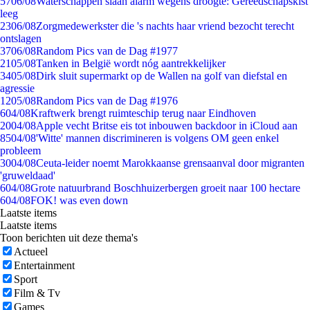
57
06/08
Waterschappen slaan alarm wegens droogte: Gereedschapskist
leeg
23
06/08
Zorgmedewerkster die 's nachts haar vriend bezocht terecht
ontslagen
37
06/08
Random Pics van de Dag #1977
21
05/08
Tanken in België wordt nóg aantrekkelijker
34
05/08
Dirk sluit supermarkt op de Wallen na golf van diefstal en
agressie
12
05/08
Random Pics van de Dag #1976
6
04/08
Kraftwerk brengt ruimteschip terug naar Eindhoven
20
04/08
Apple vecht Britse eis tot inbouwen backdoor in iCloud aan
85
04/08
'Witte' mannen discrimineren is volgens OM geen enkel
probleem
30
04/08
Ceuta-leider noemt Marokkaanse grensaanval door migranten
'gruweldaad'
6
04/08
Grote natuurbrand Boschhuizerbergen groeit naar 100 hectare
6
04/08
FOK! was even down
Laatste items
Laatste items
Toon berichten uit deze thema's
Actueel
Entertainment
Sport
Film & Tv
Games