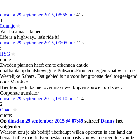
dinsdag 29 september 2015, 08:56 uur
#12
1
Luuntje
Van Ikea naar Ikenee
Life is a highway...let's ride it!
dinsdag 29 september 2015, 09:05 uur
#13
5
HSG
quote:
Zweden plannen heeft om te erkennen dat de
onafhankelijkheidsbeweging Polisario-Front een eigen staat wil in de
Westelijke Sahara. Dat gebied is nu voor het grootste deel toegeëigend
door Marokko.
Hier hoor je links niet over maar wel blijven spuwen op Israël.
Corporate translator
dinsdag 29 september 2015, 09:10 uur
#14
2
Chadi
quote:
Op
dinsdag 29 september 2015 @ 07:49
schreef
Danny
het
volgende:
Waarom zou je als bedrijf uberhaupt willen opereren in een land dat
bepaalt of je mag blijven bestaan op basis van wat de regering van je