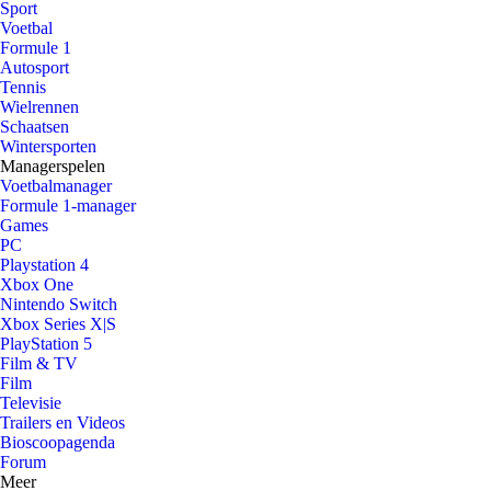
Sport
Voetbal
Formule 1
Autosport
Tennis
Wielrennen
Schaatsen
Wintersporten
Managerspelen
Voetbalmanager
Formule 1-manager
Games
PC
Playstation 4
Xbox One
Nintendo Switch
Xbox Series X|S
PlayStation 5
Film & TV
Film
Televisie
Trailers en Videos
Bioscoopagenda
Forum
Meer