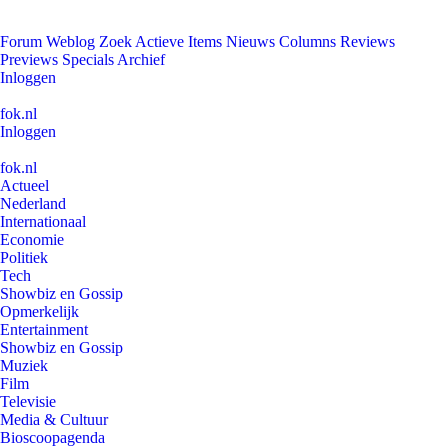
Forum
Weblog
Zoek
Actieve Items
Nieuws
Columns
Reviews
Previews
Specials
Archief
Inloggen
fok.nl
Inloggen
fok.nl
Actueel
Nederland
Internationaal
Economie
Politiek
Tech
Showbiz en Gossip
Opmerkelijk
Entertainment
Showbiz en Gossip
Muziek
Film
Televisie
Media & Cultuur
Bioscoopagenda