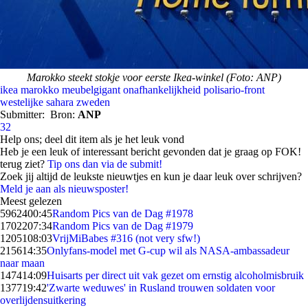
Marokko steekt stokje voor eerste Ikea-winkel (Foto: ANP)
ikea
marokko
meubelgigant
onafhankelijkheid
polisario-front
westelijke sahara
zweden
Submitter:
Bron:
ANP
32
Help ons; deel dit item als je het leuk vond
Heb je een leuk of interessant bericht gevonden dat je graag op FOK!
terug ziet?
Tip ons dan via de submit!
Zoek jij altijd de leukste nieuwtjes en kun je daar leuk over schrijven?
Meld je aan als nieuwsposter!
Meest gelezen
59624
00:45
Random Pics van de Dag #1978
17022
07:34
Random Pics van de Dag #1979
12051
08:03
VrijMiBabes #316 (not very sfw!)
2156
14:35
Onlyfans-model met G-cup wil als NASA-ambassadeur
naar maan
1474
14:09
Huisarts per direct uit vak gezet om ernstig alcoholmisbruik
1377
19:42
'Zwarte weduwes' in Rusland trouwen soldaten voor
overlijdensuitkering