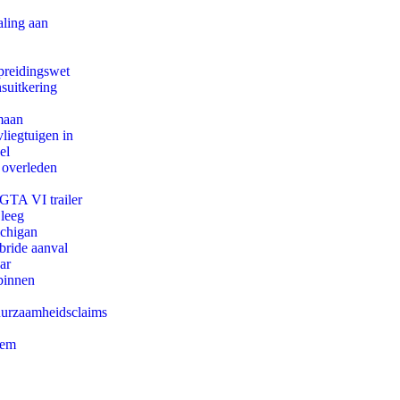
aling aan
preidingswet
suitkering
maan
iegtuigen in
el
 overleden
 GTA VI trailer
 leeg
ichigan
bride aanval
ar
binnen
duurzaamheidsclaims
eem