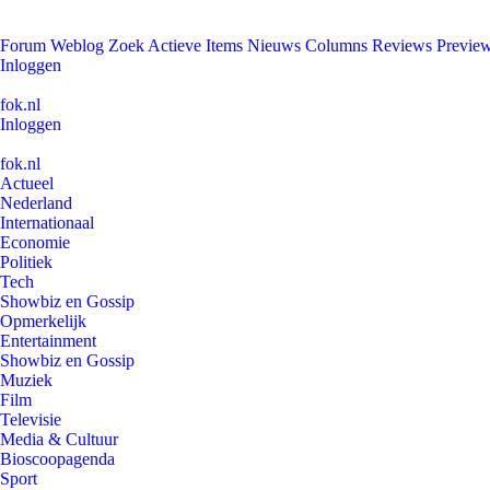
Forum
Weblog
Zoek
Actieve Items
Nieuws
Columns
Reviews
Previe
Inloggen
fok.nl
Inloggen
fok.nl
Actueel
Nederland
Internationaal
Economie
Politiek
Tech
Showbiz en Gossip
Opmerkelijk
Entertainment
Showbiz en Gossip
Muziek
Film
Televisie
Media & Cultuur
Bioscoopagenda
Sport