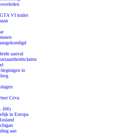
 overleden
 GTA VI trailer
maan
ar
binnen
g aangekondigd
bride aanval
duurzaamheidsclaims
el
iegtuigen in
 leeg
tslagen
rtner Ceva
. (66)
lijk in Europa
Rusland
ichigan
aling aan