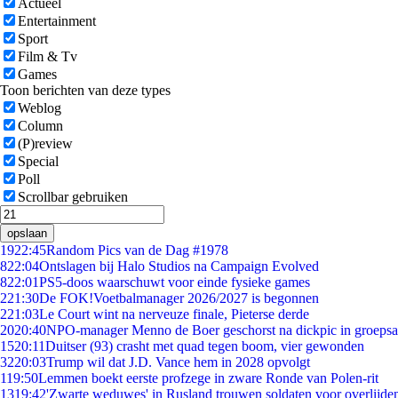
Actueel
Entertainment
Sport
Film & Tv
Games
Toon berichten van deze types
Weblog
Column
(P)review
Special
Poll
Scrollbar gebruiken
opslaan
19
22:45
Random Pics van de Dag #1978
8
22:04
Ontslagen bij Halo Studios na Campaign Evolved
8
22:01
PS5-doos waarschuwt voor einde fysieke games
2
21:30
De FOK!Voetbalmanager 2026/2027 is begonnen
2
21:03
Le Court wint na nerveuze finale, Pieterse derde
20
20:40
NPO-manager Menno de Boer geschorst na dickpic in groeps
15
20:11
Duitser (93) crasht met quad tegen boom, vier gewonden
32
20:03
Trump wil dat J.D. Vance hem in 2028 opvolgt
1
19:50
Lemmen boekt eerste profzege in zware Ronde van Polen-rit
13
19:42
'Zwarte weduwes' in Rusland trouwen soldaten voor overlijden