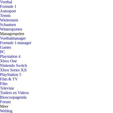
Voetbal
Formule 1
Autosport
Tennis
Wielrennen
Schaatsen
Wintersporten
Managerspelen
Voetbalmanager
Formule 1-manager
Games
PC
Playstation 4
Xbox One
Nintendo Switch
Xbox Series X|S
PlayStation 5
Film & TV
Film
Televisie
Trailers en Videos
Bioscoopagenda
Forum
Meer
Weblog