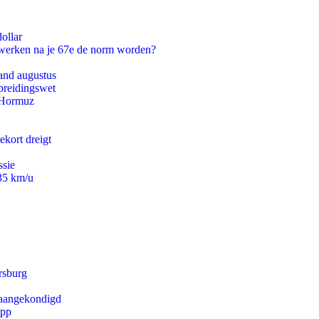
ollar
 werken na je 67e de norm worden?
and augustus
preidingswet
n Hormuz
ekort dreigt
ssie
235 km/u
rsburg
g aangekondigd
app