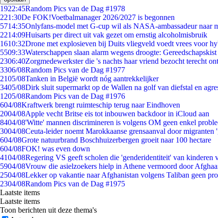
19
22:45
Random Pics van de Dag #1978
2
21:30
De FOK!Voetbalmanager 2026/2027 is begonnen
57
14:35
Onlyfans-model met G-cup wil als NASA-ambassadeur naar 
22
14:09
Huisarts per direct uit vak gezet om ernstig alcoholmisbruik
16
10:32
Drone met explosieven bij Duits vliegveld voedt vrees voor hy
55
09:33
Waterschappen slaan alarm wegens droogte: Gereedschapskist
23
06:40
Zorgmedewerkster die 's nachts haar vriend bezocht terecht on
33
06/08
Random Pics van de Dag #1977
21
05/08
Tanken in België wordt nóg aantrekkelijker
34
05/08
Dirk sluit supermarkt op de Wallen na golf van diefstal en agre
12
05/08
Random Pics van de Dag #1976
6
04/08
Kraftwerk brengt ruimteschip terug naar Eindhoven
20
04/08
Apple vecht Britse eis tot inbouwen backdoor in iCloud aan
84
04/08
'Witte' mannen discrimineren is volgens OM geen enkel probl
30
04/08
Ceuta-leider noemt Marokkaanse grensaanval door migranten 
6
04/08
Grote natuurbrand Boschhuizerbergen groeit naar 100 hectare
6
04/08
FOK! was even down
41
04/08
Regering VS geeft scholen die 'genderidentiteit' van kinderen
59
04/08
Vrouw die asielzoekers hielp in Athene vermoord door Afghaa
25
04/08
Lekker op vakantie naar Afghanistan volgens Taliban geen pr
23
04/08
Random Pics van de Dag #1975
Laatste items
Laatste items
Toon berichten uit deze thema's