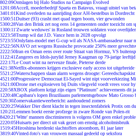
8
02:09
Ontslagen bij Halo Studios na Campaign Evolved
12
01:08
Accell, moederbedrijf Sparta en Batavus, vraagt uitstel van bet
34
01:01
Kind overleden na aanrijding door AH-bestelbus in Dordrecht
15
00:51
Duitser (93) crasht met quad tegen boom, vier gewonden
53
00:28
Van den Brink zet nog eens 14 gemeenten onder toezicht om s
13
00:11
'Zwarte weduwes' in Rusland trouwen soldaten voor overlijden
32
23:58
Trump wil dat J.D. Vance hem in 2028 opvolgt
57
23:55
Onlyfans-model met G-cup wil als NASA-ambassadeur naar 
25
22:56
NAVO zet wegens Russische provocatie 250% meer gevechtsvl
22
22:50
Iran en Oman eens over route Straat van Hormuz, VS buitensp
11
22:41
Zangeres en Idols-jurylid Jerney Kaagman op 79-jarige leeftijd
2
22:17
Le Court wint na nerveuze finale, Pieterse derde
4
21:38
Netflix-abonnees krijgen exclusieve early access tot uitgebreide
55
21:25
Waterschappen slaan alarm wegens droogte: Gereedschapskist
45
21:00
Progressieve Democraat El-Sayed wint nipt voorverkiezing M
16
21:00
Drone met explosieven bij Duits vliegveld voedt vrees voor hy
2
20:58
XBOX platform krijgt zijn eigen "Platinum" achievements dit ja
12
20:48
Capibara's lopen Braziliaans parlementsgebouw Mato Grosso 
5
20:30
Zomervakantieweerbericht: aanhoudend zomers
32
20:25
Wakker Dier dient klacht in tegen insectenfabriek Protix om 
1
20:21
Lemmen boekt eerste profzege in zware Ronde van Polen-rit
84
20:21
'Witte' mannen discrimineren is volgens OM geen enkel probl
22
20:05
Huisarts per direct uit vak gezet om ernstig alcoholmisbruik
15
19:45
Hiroshima herdenkt slachtoffers atoombom, 81 jaar later
38
19:40
Vinted-foto's van vrouwen massaal gedeeld op seksfora