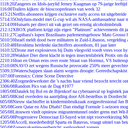
11
18:20
Zangeres en Idols-jurylid Jerney Kaagman op 79-jarige leeftijd
1
16:00
Trailers kijken: de bioscoopreleases van week 32
4
15:21
Netflix-abonnees krijgen exclusieve early access tot uitgebreide
57
14:35
Onlyfans-model met G-cup wil als NASA-ambassadeur naar 
22
14:09
Huisarts per direct uit vak gezet om ernstig alcoholmisbruik
2
12:12
XBOX platform krijgt zijn eigen "Platinum" achievements dit ja
12
11:27
Capibara's lopen Braziliaans parlementsgebouw Mato Grosso 
50
10:59
Israël meldt dood twee militairen in Zuid-Libanon, vergeldin
15
10:48
Hiroshima herdenkt slachtoffers atoombom, 81 jaar later
16
10:32
Drone met explosieven bij Duits vliegveld voedt vrees voor hy
32
10:28
Wakker Dier dient klacht in tegen insectenfabriek Protix om 
22
10:16
Iran en Oman eens over route Straat van Hormuz, VS buitensp
25
10:08
NAVO zet wegens Russische provocatie 250% meer gevechtsvl
55
09:33
Waterschappen slaan alarm wegens droogte: Gereedschapskist
1
07:00
Forensics: Crime Scene Detective
23
06:40
Zorgmedewerkster die 's nachts haar vriend bezocht terecht on
33
06/08
Random Pics van de Dag #1977
18
05/08
Datalek bij Bol en de Bijenkorf na cyberaanval op logistiek pa
34
05/08
Kind overleden na aanrijding door AH-bestelbus in Dordrecht
6
05/08
Nieuw slachtoffer in kindermisbruikzaak zorgprofessional Jan B
3
05/08
Geen Qatar en Abu Dhabi? Dan eindigt Formule 1-seizoen moge
5
05/08
Litouwen vindt opnieuw migrantentunnel onder grens met Wit-
45
05/08
Progressieve Democraat El-Sayed wint nipt voorverkiezing M
12
05/08
Accell, moederbedrijf Sparta en Batavus, vraagt uitstel van bet
5
05/08
Zomervakantieweerbericht: aanhoudend zomers