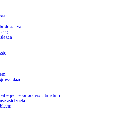
maan
bride aanval
 leeg
tslagen
ssie
eem
'gruweldaad'
 verbergen voor ouders ultimatum
nse asielzoeker
obleem