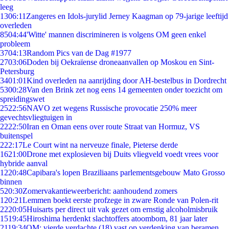
leeg
13
06:11
Zangeres en Idols-jurylid Jerney Kaagman op 79-jarige leeftijd
overleden
85
04:44
'Witte' mannen discrimineren is volgens OM geen enkel
probleem
37
04:13
Random Pics van de Dag #1977
27
03:06
Doden bij Oekraïense droneaanvallen op Moskou en Sint-
Petersburg
34
01:01
Kind overleden na aanrijding door AH-bestelbus in Dordrecht
53
00:28
Van den Brink zet nog eens 14 gemeenten onder toezicht om
spreidingswet
25
22:56
NAVO zet wegens Russische provocatie 250% meer
gevechtsvliegtuigen in
22
22:50
Iran en Oman eens over route Straat van Hormuz, VS
buitenspel
2
22:17
Le Court wint na nerveuze finale, Pieterse derde
16
21:00
Drone met explosieven bij Duits vliegveld voedt vrees voor
hybride aanval
12
20:48
Capibara's lopen Braziliaans parlementsgebouw Mato Grosso
binnen
5
20:30
Zomervakantieweerbericht: aanhoudend zomers
1
20:21
Lemmen boekt eerste profzege in zware Ronde van Polen-rit
22
20:05
Huisarts per direct uit vak gezet om ernstig alcoholmisbruik
15
19:45
Hiroshima herdenkt slachtoffers atoombom, 81 jaar later
21
19:34
OM: vierde verdachte (18) vast op verdenking van beramen