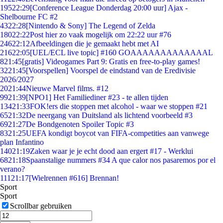
195
22:29
[Conference League Donderdag 20:00 uur] Ajax -
Shelbourne FC #2
43
22:28
[Nintendo & Sony] The Legend of Zelda
180
22:22
Post hier zo vaak mogelijk om 22:22 uur #76
246
22:12
Afbeeldingen die je gemaakt hebt met AI
216
22:05
[UEL/ECL live topic] #160 GOAAAAAAAAAAAAAL
8
21:45
[gratis] Videogames Part 9: Gratis en free-to-play games!
32
21:45
[Voorspellen] Voorspel de eindstand van de Eredivisie
2026/2027
20
21:44
Nieuwe Marvel films. #12
99
21:39
[NPO1] Het Familiediner #23 - te allen tijden
134
21:33
FOK!ers die stoppen met alcohol - waar we stoppen #21
65
21:32
De neergang van Duitsland als lichtend voorbeeld #3
69
21:27
De Bondgenoten Spoiler Topic #3
83
21:25
UEFA kondigt boycot van FIFA-competities aan vanwege
plan Infantino
140
21:19
Zaken waar je je echt dood aan ergert #17 - Werklui
68
21:18
Spaanstalige nummers #34 A que calor nos pasaremos por el
verano?
111
21:17
[Wielrennen #616] Brennan!
Sport
Sport
Scrollbar gebruiken