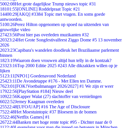
50
02:08
Het grote dagelijkse Trump nieuws topic #31
181
01:55
[ONLINE] Roddelpraat Topic #21
144
00:29
[AKQ] #3384 Topic met vragen. En soms goede
antwoorden.
51
00:26
Perez Hilton opgenomen op spoed na uitzenden van
gruwelijke video
274
23:56
Post hier pas overleden muzikanten #32
203
23:24
Het Grote Songfestivalfeest Ziggo Dome #5 13 november
2026
20
23:23
Capibara's wandelen doodleuk het Braziliaanse parlement
binnen
18
23:19
Waarom doen vrouwen altijd hun telly in de kontzak?
233
23:16
Top 2000 Editie 2025 #243 Alle dikzakken willen op je
lijken
51
23:11
[NPO1] Goedenavond Nederland
254
23:11
De Avondetappe #176 - Met Ellen ten Damme.
76
23:01
[FOK!Voetbalmanager 2026/2027] #1 We zijn er weer
179
22:56
[PlayStation #184] Nieuw deel
109
22:56
Kapper Walat (27) slachtoffer van vernielingen
60
22:52
Jerney Kaagman overleden
255
22:48
[UFO/UAP] #16 The Age of Disclosure
75
22:48
Het Moestuintopic #37 Bloesem in de bomen
55
22:46
[Netflix Games] #1
267
22:44
Banken met hoge rente topic #95 - Dichter naar de 0
11
22:40
Levenslang voor man die inreed op betogers in München