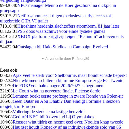
vergelding aangekondigd
993
20:40
NPO-manager Menno de Boer geschorst na dickpic in
groepsapp
950
15:21
Netflix-abonnees krijgen exclusieve early access tot
uitgebreide GTA VI trailer
713
10:48
Hiroshima herdenkt slachtoffers atoombom, 81 jaar later
681
22:01
PS5-doos waarschuwt voor einde fysieke games
549
12:12
XBOX platform krijgt zijn eigen "Platinum" achievements
dit jaar
544
22:04
Ontslagen bij Halo Studios na Campaign Evolved
▼ Advertentie door Refinery89
Lees ook
0
03:37
Ajax veel te sterk voor Shelbourne, maar houdt schade beperkt
0
02:34
Nieuwkomers schitteren bij ruime Europese zege FC Twente
2
21:30
De FOK!Voetbalmanager 2026/2027 is begonnen
2
21:03
Le Court wint na nerveuze finale, Pieterse derde
1
19:50
Lemmen boekt eerste profzege in zware Ronde van Polen-rit
3
05/08
Geen Qatar en Abu Dhabi? Dan eindigt Formule 1-seizoen
mogelijk in Europa
1
05/08
Vollering de sterkste na lastige heuvelrit
3
05/08
Gedurfd NEC blijft overeind bij Olympiakos
1
04/08
Reusser wint tijdrit en neemt geel over, Nooijen knap tweede
0
03/08
Haugset houdt Kopecky af na indrukwekkende solo van 86