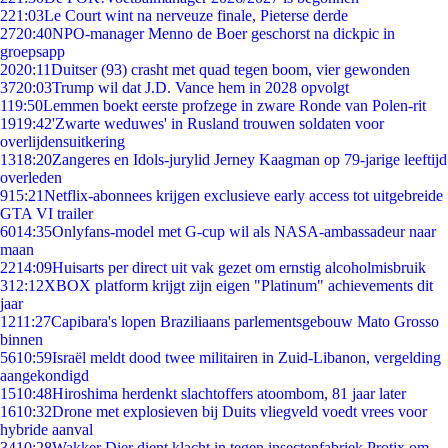
2
21:03
Le Court wint na nerveuze finale, Pieterse derde
27
20:40
NPO-manager Menno de Boer geschorst na dickpic in
groepsapp
20
20:11
Duitser (93) crasht met quad tegen boom, vier gewonden
37
20:03
Trump wil dat J.D. Vance hem in 2028 opvolgt
1
19:50
Lemmen boekt eerste profzege in zware Ronde van Polen-rit
19
19:42
'Zwarte weduwes' in Rusland trouwen soldaten voor
overlijdensuitkering
13
18:20
Zangeres en Idols-jurylid Jerney Kaagman op 79-jarige leeftijd
overleden
9
15:21
Netflix-abonnees krijgen exclusieve early access tot uitgebreide
GTA VI trailer
60
14:35
Onlyfans-model met G-cup wil als NASA-ambassadeur naar
maan
22
14:09
Huisarts per direct uit vak gezet om ernstig alcoholmisbruik
3
12:12
XBOX platform krijgt zijn eigen "Platinum" achievements dit
jaar
12
11:27
Capibara's lopen Braziliaans parlementsgebouw Mato Grosso
binnen
56
10:59
Israël meldt dood twee militairen in Zuid-Libanon, vergelding
aangekondigd
15
10:48
Hiroshima herdenkt slachtoffers atoombom, 81 jaar later
16
10:32
Drone met explosieven bij Duits vliegveld voedt vrees voor
hybride aanval
34
10:28
Wakker Dier dient klacht in tegen insectenfabriek Protix om