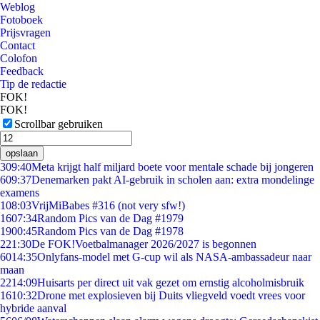
Weblog
Fotoboek
Prijsvragen
Contact
Colofon
Feedback
Tip de redactie
FOK!
FOK!
Scrollbar gebruiken
opslaan
3
09:40
Meta krijgt half miljard boete voor mentale schade bij jongeren
6
09:37
Denemarken pakt AI-gebruik in scholen aan: extra mondelinge
examens
1
08:03
VrijMiBabes #316 (not very sfw!)
16
07:34
Random Pics van de Dag #1979
19
00:45
Random Pics van de Dag #1978
2
21:30
De FOK!Voetbalmanager 2026/2027 is begonnen
60
14:35
Onlyfans-model met G-cup wil als NASA-ambassadeur naar
maan
22
14:09
Huisarts per direct uit vak gezet om ernstig alcoholmisbruik
16
10:32
Drone met explosieven bij Duits vliegveld voedt vrees voor
hybride aanval