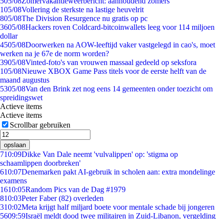
5
05/08
Zomervakantieweerbericht: aanhoudend zomers
1
05/08
Vollering de sterkste na lastige heuvelrit
8
05/08
The Division Resurgence nu gratis op pc
36
05/08
Hackers roven Coldcard-bitcoinwallets leeg voor 114 miljoen
dollar
45
05/08
Doorwerken na AOW-leeftijd vaker vastgelegd in cao's, moet
werken na je 67e de norm worden?
39
05/08
Vinted-foto's van vrouwen massaal gedeeld op seksfora
1
05/08
Nieuwe XBOX Game Pass titels voor de eerste helft van de
maand augustus
53
05/08
Van den Brink zet nog eens 14 gemeenten onder toezicht om
spreidingswet
Actieve items
Actieve items
Scrollbar gebruiken
opslaan
7
10:09
Dikke Van Dale neemt 'vulvalippen' op: 'stigma op
schaamlippen doorbreken'
6
10:07
Denemarken pakt AI-gebruik in scholen aan: extra mondelinge
examens
16
10:05
Random Pics van de Dag #1979
8
10:03
Peter Faber (82) overleden
3
10:02
Meta krijgt half miljard boete voor mentale schade bij jongeren
56
09:59
Israël meldt dood twee militairen in Zuid-Libanon, vergelding