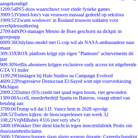
aangekondigd
12
09:54
PS5-doos waarschuwt voor einde fysieke games
39
09:53
Vinted-foto's van vrouwen massaal gedeeld op seksfora
19
09:52
'Zwarte weduwes' in Rusland trouwen soldaten voor
overlijdensuitkering
27
09:44
NPO-manager Menno de Boer geschorst na dickpic in
groepsapp
60
09:36
Onlyfans-model met G-cup wil als NASA-ambassadeur naar
maan
3
09:33
XBOX platform krijgt zijn eigen "Platinum" achievements dit
jaar
9
09:30
Netflix-abonnees krijgen exclusieve early access tot uitgebreide
GTA VI trailer
11
09:29
Ontslagen bij Halo Studios na Campaign Evolved
46
09:22
Progressieve Democraat El-Sayed wint nipt voorverkiezing
Michigan
20
09:22
Duitser (93) crasht met quad tegen boom, vier gewonden
13
09:08
Accell, moederbedrijf Sparta en Batavus, vraagt uitstel van
betaling aan
37
09:06
Trump wil dat J.D. Vance hem in 2028 opvolgt
2
08:52
Trailers kijken: de bioscoopreleases van week 32
1
08:22
VrijMiBabes #316 (not very sfw!)
34
08:18
Wakker Dier dient klacht in tegen insectenfabriek Protix om
duurzaamheidsclaims
56
06:33
Waterschappen slaan alarm wegens droogte: Gereedschapskist