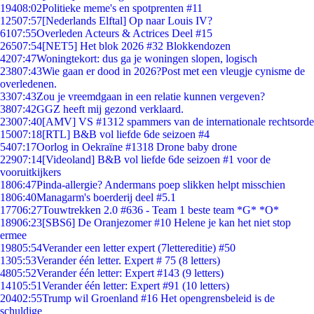
194
08:02
Politieke meme's en spotprenten #11
125
07:57
[Nederlands Elftal] Op naar Louis IV?
61
07:55
Overleden Acteurs & Actrices Deel #15
265
07:54
[NET5] Het blok 2026 #32 Blokkendozen
42
07:47
Woningtekort: dus ga je woningen slopen, logisch
238
07:43
Wie gaan er dood in 2026?Post met een vleugje cynisme de
overledenen.
33
07:43
Zou je vreemdgaan in een relatie kunnen vergeven?
38
07:42
GGZ heeft mij gezond verklaard.
230
07:40
[AMV] VS #1312 spammers van de internationale rechtsorde
150
07:18
[RTL] B&B vol liefde 6de seizoen #4
54
07:17
Oorlog in Oekraïne #1318 Drone baby drone
229
07:14
[Videoland] B&B vol liefde 6de seizoen #1 voor de
vooruitkijkers
18
06:47
Pinda-allergie? Andermans poep slikken helpt misschien
18
06:40
Managarm's boerderij deel #5.1
177
06:27
Touwtrekken 2.0 #636 - Team 1 beste team *G* *O*
189
06:23
[SBS6] De Oranjezomer #10 Helene je kan het niet stop
ermee
198
05:54
Verander een letter expert (7lettereditie) #50
13
05:53
Verander één letter. Expert # 75 (8 letters)
48
05:52
Verander één letter: Expert #143 (9 letters)
141
05:51
Verander één letter: Expert #91 (10 letters)
204
02:55
Trump wil Groenland #16 Het opengrensbeleid is de
schuldige