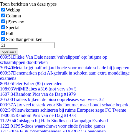
Toon berichten van deze types
Weblog
Column
(P)review
Special
Poll
Scrollbar gebruiken
opslaan
6
09:51
Dikke Van Dale neemt 'vulvalippen' op: 'stigma op
schaamlippen doorbreken'
3
09:40
Meta krijgt half miljard boete voor mentale schade bij jongeren
6
09:37
Denemarken pakt AI-gebruik in scholen aan: extra mondelinge
examens
8
09:05
Peter Faber (82) overleden
1
08:03
VrijMiBabes #316 (not very sfw!)
16
07:34
Random Pics van de Dag #1979
2
05:00
Trailers kijken: de bioscoopreleases van week 32
0
03:37
Ajax veel te sterk voor Shelbourne, maar houdt schade beperkt
0
02:34
Nieuwkomers schitteren bij ruime Europese zege FC Twente
19
00:45
Random Pics van de Dag #1978
11
22:04
Ontslagen bij Halo Studios na Campaign Evolved
12
22:01
PS5-doos waarschuwt voor einde fysieke games
2
21:30
De FOK!Voetbalmanager 2026/2027 is begonnen