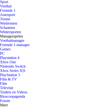
Sport
Voetbal
Formule 1
Autosport
Tennis
Wielrennen
Schaatsen
Wintersporten
Managerspelen
Voetbalmanager
Formule 1-manager
Games
PC
Playstation 4
Xbox One
Nintendo Switch
Xbox Series X|S
PlayStation 5
Film & TV
Film
Televisie
Trailers en Videos
Bioscoopagenda
Forum
Meer