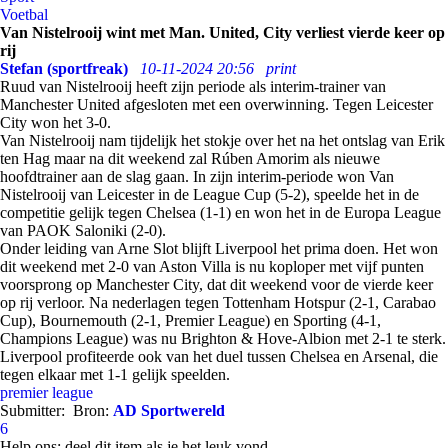
Voetbal
Van Nistelrooij wint met Man. United, City verliest vierde keer op
rij
Stefan (sportfreak)
10-11-2024 20:56
print
Ruud van Nistelrooij heeft zijn periode als interim-trainer van
Manchester United afgesloten met een overwinning. Tegen Leicester
City won het 3-0.
Van Nistelrooij nam tijdelijk het stokje over het na het ontslag van Erik
ten Hag maar na dit weekend zal Rúben Amorim als nieuwe
hoofdtrainer aan de slag gaan. In zijn interim-periode won Van
Nistelrooij van Leicester in de League Cup (5-2), speelde het in de
competitie gelijk tegen Chelsea (1-1) en won het in de Europa League
van PAOK Saloniki (2-0).
Onder leiding van Arne Slot blijft Liverpool het prima doen. Het won
dit weekend met 2-0 van Aston Villa is nu koploper met vijf punten
voorsprong op Manchester City, dat dit weekend voor de vierde keer
op rij verloor. Na nederlagen tegen
Tottenham Hotspur (2-1, Carabao
Cup), Bournemouth (2-1, Premier League) en Sporting (4-1,
Champions League) was nu
Brighton & Hove-Albion met 2-1 te sterk.
Liverpool profiteerde ook van het duel tussen Chelsea en Arsenal, die
tegen elkaar met 1-1 gelijk speelden.
premier league
Submitter:
Bron:
AD Sportwereld
6
Help ons; deel dit item als je het leuk vond