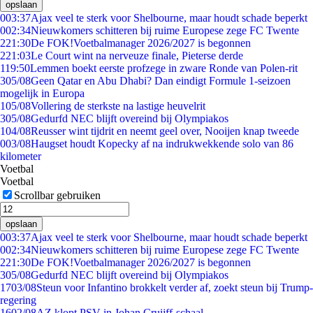
opslaan
0
03:37
Ajax veel te sterk voor Shelbourne, maar houdt schade beperkt
0
02:34
Nieuwkomers schitteren bij ruime Europese zege FC Twente
2
21:30
De FOK!Voetbalmanager 2026/2027 is begonnen
2
21:03
Le Court wint na nerveuze finale, Pieterse derde
1
19:50
Lemmen boekt eerste profzege in zware Ronde van Polen-rit
3
05/08
Geen Qatar en Abu Dhabi? Dan eindigt Formule 1-seizoen
mogelijk in Europa
1
05/08
Vollering de sterkste na lastige heuvelrit
3
05/08
Gedurfd NEC blijft overeind bij Olympiakos
1
04/08
Reusser wint tijdrit en neemt geel over, Nooijen knap tweede
0
03/08
Haugset houdt Kopecky af na indrukwekkende solo van 86
kilometer
Voetbal
Voetbal
Scrollbar gebruiken
opslaan
0
03:37
Ajax veel te sterk voor Shelbourne, maar houdt schade beperkt
0
02:34
Nieuwkomers schitteren bij ruime Europese zege FC Twente
2
21:30
De FOK!Voetbalmanager 2026/2027 is begonnen
3
05/08
Gedurfd NEC blijft overeind bij Olympiakos
17
03/08
Steun voor Infantino brokkelt verder af, zoekt steun bij Trump-
regering
16
02/08
AZ klopt PSV in Johan Cruijff-schaal