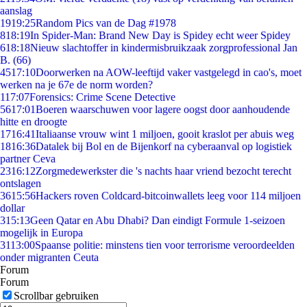
aanslag
19
19:25
Random Pics van de Dag #1978
8
18:19
In Spider-Man: Brand New Day is Spidey echt weer Spidey
6
18:18
Nieuw slachtoffer in kindermisbruikzaak zorgprofessional Jan
B. (66)
45
17:10
Doorwerken na AOW-leeftijd vaker vastgelegd in cao's, moet
werken na je 67e de norm worden?
1
17:07
Forensics: Crime Scene Detective
56
17:01
Boeren waarschuwen voor lagere oogst door aanhoudende
hitte en droogte
17
16:41
Italiaanse vrouw wint 1 miljoen, gooit kraslot per abuis weg
18
16:36
Datalek bij Bol en de Bijenkorf na cyberaanval op logistiek
partner Ceva
23
16:12
Zorgmedewerkster die 's nachts haar vriend bezocht terecht
ontslagen
36
15:56
Hackers roven Coldcard-bitcoinwallets leeg voor 114 miljoen
dollar
3
15:13
Geen Qatar en Abu Dhabi? Dan eindigt Formule 1-seizoen
mogelijk in Europa
31
13:00
Spaanse politie: minstens tien voor terrorisme veroordeelden
onder migranten Ceuta
Forum
Forum
Scrollbar gebruiken