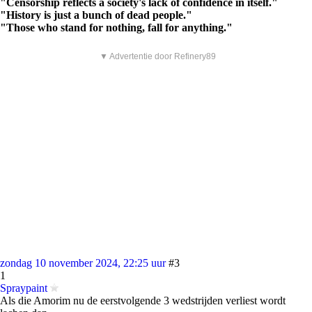
"Censorship reflects a society's lack of confidence in itself."
"History is just a bunch of dead people."
"Those who stand for nothing, fall for anything."
▼ Advertentie door Refinery89
zondag 10 november 2024, 22:25 uur
#3
1
Spraypaint
Als die Amorim nu de eerstvolgende 3 wedstrijden verliest wordt