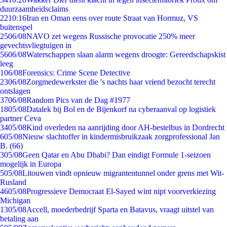
duurzaamheidsclaims
22
10:16
Iran en Oman eens over route Straat van Hormuz, VS
buitenspel
25
06/08
NAVO zet wegens Russische provocatie 250% meer
gevechtsvliegtuigen in
56
06/08
Waterschappen slaan alarm wegens droogte: Gereedschapskist
leeg
1
06/08
Forensics: Crime Scene Detective
23
06/08
Zorgmedewerkster die 's nachts haar vriend bezocht terecht
ontslagen
37
06/08
Random Pics van de Dag #1977
18
05/08
Datalek bij Bol en de Bijenkorf na cyberaanval op logistiek
partner Ceva
34
05/08
Kind overleden na aanrijding door AH-bestelbus in Dordrecht
6
05/08
Nieuw slachtoffer in kindermisbruikzaak zorgprofessional Jan
B. (66)
3
05/08
Geen Qatar en Abu Dhabi? Dan eindigt Formule 1-seizoen
mogelijk in Europa
5
05/08
Litouwen vindt opnieuw migrantentunnel onder grens met Wit-
Rusland
46
05/08
Progressieve Democraat El-Sayed wint nipt voorverkiezing
Michigan
13
05/08
Accell, moederbedrijf Sparta en Batavus, vraagt uitstel van
betaling aan