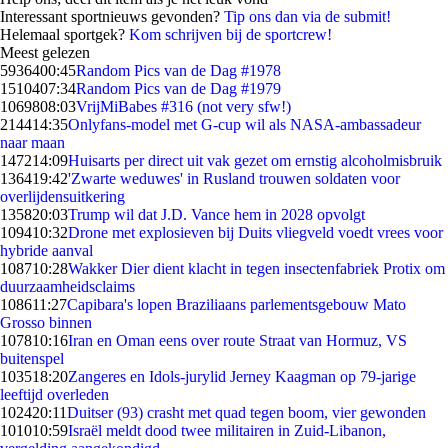
Interessant sportnieuws gevonden?
Tip ons dan via de submit!
Helemaal sportgek?
Kom schrijven bij de sportcrew!
Meest gelezen
59364
00:45
Random Pics van de Dag #1978
15104
07:34
Random Pics van de Dag #1979
10698
08:03
VrijMiBabes #316 (not very sfw!)
2144
14:35
Onlyfans-model met G-cup wil als NASA-ambassadeur
naar maan
1472
14:09
Huisarts per direct uit vak gezet om ernstig alcoholmisbruik
1364
19:42
'Zwarte weduwes' in Rusland trouwen soldaten voor
overlijdensuitkering
1358
20:03
Trump wil dat J.D. Vance hem in 2028 opvolgt
1094
10:32
Drone met explosieven bij Duits vliegveld voedt vrees voor
hybride aanval
1087
10:28
Wakker Dier dient klacht in tegen insectenfabriek Protix om
duurzaamheidsclaims
1086
11:27
Capibara's lopen Braziliaans parlementsgebouw Mato
Grosso binnen
1078
10:16
Iran en Oman eens over route Straat van Hormuz, VS
buitenspel
1035
18:20
Zangeres en Idols-jurylid Jerney Kaagman op 79-jarige
leeftijd overleden
1024
20:11
Duitser (93) crasht met quad tegen boom, vier gewonden
1010
10:59
Israël meldt dood twee militairen in Zuid-Libanon,