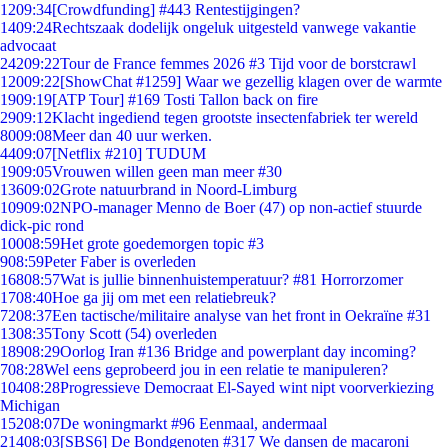
12
09:34
[Crowdfunding] #443 Rentestijgingen?
14
09:24
Rechtszaak dodelijk ongeluk uitgesteld vanwege vakantie
advocaat
242
09:22
Tour de France femmes 2026 #3 Tijd voor de borstcrawl
120
09:22
[ShowChat #1259] Waar we gezellig klagen over de warmte
19
09:19
[ATP Tour] #169 Tosti Tallon back on fire
29
09:12
Klacht ingediend tegen grootste insectenfabriek ter wereld
80
09:08
Meer dan 40 uur werken.
44
09:07
[Netflix #210] TUDUM
19
09:05
Vrouwen willen geen man meer #30
136
09:02
Grote natuurbrand in Noord-Limburg
109
09:02
NPO-manager Menno de Boer (47) op non-actief stuurde
dick-pic rond
100
08:59
Het grote goedemorgen topic #3
9
08:59
Peter Faber is overleden
168
08:57
Wat is jullie binnenhuistemperatuur? #81 Horrorzomer
17
08:40
Hoe ga jij om met een relatiebreuk?
72
08:37
Een tactische/militaire analyse van het front in Oekraïne #31
13
08:35
Tony Scott (54) overleden
189
08:29
Oorlog Iran #136 Bridge and powerplant day incoming?
7
08:28
Wel eens geprobeerd jou in een relatie te manipuleren?
104
08:28
Progressieve Democraat El-Sayed wint nipt voorverkiezing
Michigan
152
08:07
De woningmarkt #96 Eenmaal, andermaal
214
08:03
[SBS6] De Bondgenoten #317 We dansen de macaroni