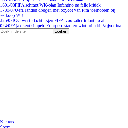
16
01/08
FIFA schrapt WK-plan Infantino na felle kritiek
17
30/07
Uefa-landen dreigen met boycot van Fifa-toernooien bij
verkoop WK
3
25/07
IOC wijst klacht tegen FIFA-voorzitter Infantino af
0
24/07
Ajax kent simpele Europese start en wint ruim bij Vojvodina
Nieuws
Sport