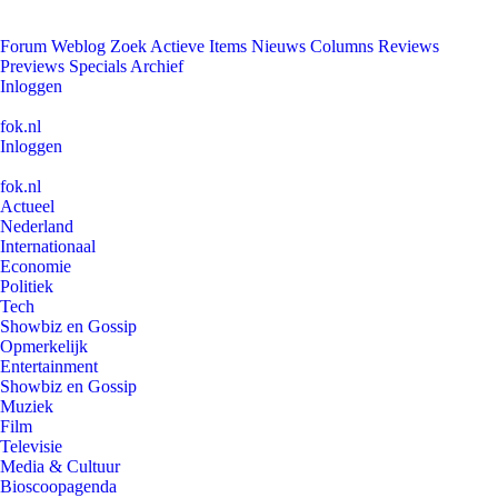
Forum
Weblog
Zoek
Actieve Items
Nieuws
Columns
Reviews
Previews
Specials
Archief
Inloggen
fok.nl
Inloggen
fok.nl
Actueel
Nederland
Internationaal
Economie
Politiek
Tech
Showbiz en Gossip
Opmerkelijk
Entertainment
Showbiz en Gossip
Muziek
Film
Televisie
Media & Cultuur
Bioscoopagenda