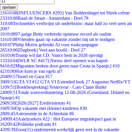
opslaan
116
10:08
[INFLUENCERS #295] Van flodderslinger tot Shrek-crème
233
10:08
Raad de Straat - Amsterdam - Deel 78
3
10:08
Techniekles verdwijnt uit onderbouw: maar half zo veel uren als
2007
10
10:08
97-jarige Betty verbreekt opnieuw record als oudste
116
10:08
Vrienden gaan op vakantie zonder mij uit te nodigen
0
10:07
Philip Morris gebruikt AI voor rookcampagne
265
10:06
[Dagboek] Veel aan hoofd - Deel 27
16
10:06
Trump wil dat J.D. Vance hem in 2028 opvolgt
133
10:04
[WLR SC #417] Nieuw deel openen was kaputt
94
10:02
Migranten breken door grens naar Ceuta in Spanje,l #10
42
10:00
Hoe kom je van egels af?
204
09:57
Israel en Gaza #17
39
09:53
GTA VI #12 GTA VI Extended look 27 Augustus Netflix/YT
11
09:51
[Boekbespreking] Yesteryear - Caro Claire Burke
249
09:51
Totale zonsverduistering 12-08-2026 (Groenland, IJsland en
Spanje) #1
29
09:50
[2026/2027] Eredivisietoto #1
16
09:50
Op vakantie met (kleine) kinderen #30
28
09:45
Astronomie in de Achtertuin #6
249
09:43
Asielzoekers #22 : Het Europese migratiepact gaat in
162
09:42
Politieke podcasts #1
42
09:39
Zoon(11) onderneemt werkelijk geen reet in de vakantie