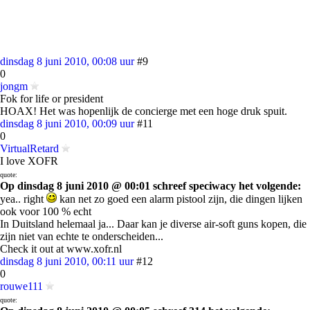
dinsdag 8 juni 2010, 00:08 uur
#9
0
jongm
Fok for life or president
HOAX! Het was hopenlijk de concierge met een hoge druk spuit.
dinsdag 8 juni 2010, 00:09 uur
#11
0
VirtualRetard
I love XOFR
quote:
Op dinsdag 8 juni 2010 @ 00:01 schreef speciwacy het volgende:
yea.. right
kan net zo goed een alarm pistool zijn, die dingen lijken
ook voor 100 % echt
In Duitsland helemaal ja... Daar kan je diverse air-soft guns kopen, die
zijn niet van echte te onderscheiden...
Check it out at www.xofr.nl
dinsdag 8 juni 2010, 00:11 uur
#12
0
rouwe111
quote: