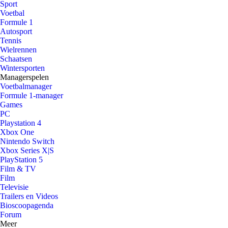
Sport
Voetbal
Formule 1
Autosport
Tennis
Wielrennen
Schaatsen
Wintersporten
Managerspelen
Voetbalmanager
Formule 1-manager
Games
PC
Playstation 4
Xbox One
Nintendo Switch
Xbox Series X|S
PlayStation 5
Film & TV
Film
Televisie
Trailers en Videos
Bioscoopagenda
Forum
Meer