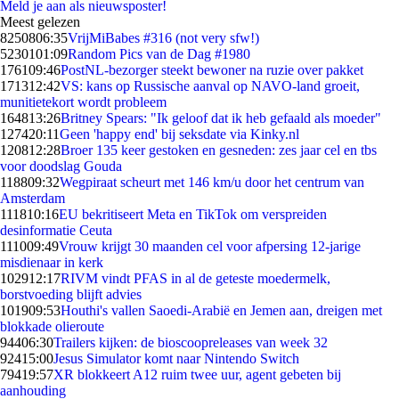
Meld je aan als nieuwsposter!
Meest gelezen
82508
06:35
VrijMiBabes #316 (not very sfw!)
52301
01:09
Random Pics van de Dag #1980
1761
09:46
PostNL-bezorger steekt bewoner na ruzie over pakket
1713
12:42
VS: kans op Russische aanval op NAVO-land groeit,
munitietekort wordt probleem
1648
13:26
Britney Spears: "Ik geloof dat ik heb gefaald als moeder"
1274
20:11
Geen 'happy end' bij seksdate via Kinky.nl
1208
12:28
Broer 135 keer gestoken en gesneden: zes jaar cel en tbs
voor doodslag Gouda
1188
09:32
Wegpiraat scheurt met 146 km/u door het centrum van
Amsterdam
1118
10:16
EU bekritiseert Meta en TikTok om verspreiden
desinformatie Ceuta
1110
09:49
Vrouw krijgt 30 maanden cel voor afpersing 12-jarige
misdienaar in kerk
1029
12:17
RIVM vindt PFAS in al de geteste moedermelk,
borstvoeding blijft advies
1019
09:53
Houthi's vallen Saoedi-Arabië en Jemen aan, dreigen met
blokkade olieroute
944
06:30
Trailers kijken: de bioscoopreleases van week 32
924
15:00
Jesus Simulator komt naar Nintendo Switch
794
19:57
XR blokkeert A12 ruim twee uur, agent gebeten bij
aanhouding