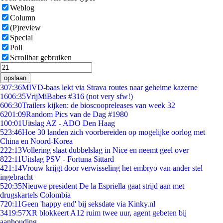
Weblog
Column
(P)review
Special
Poll
Scrollbar gebruiken
opslaan
3
07:36
MIVD-baas lekt via Strava routes naar geheime kazerne
16
06:35
VrijMiBabes #316 (not very sfw!)
6
06:30
Trailers kijken: de bioscoopreleases van week 32
62
01:09
Random Pics van de Dag #1980
1
00:01
Uitslag AZ - ADO Den Haag
5
23:46
Hoe 30 landen zich voorbereiden op mogelijke oorlog met
China en Noord-Korea
2
22:13
Vollering slaat dubbelslag in Nice en neemt geel over
8
22:11
Uitslag PSV - Fortuna Sittard
4
21:14
Vrouw krijgt door verwisseling het embryo van ander stel
ingebracht
5
20:35
Nieuwe president De la Espriella gaat strijd aan met
drugskartels Colombia
7
20:11
Geen 'happy end' bij seksdate via Kinky.nl
34
19:57
XR blokkeert A12 ruim twee uur, agent gebeten bij
aanhouding