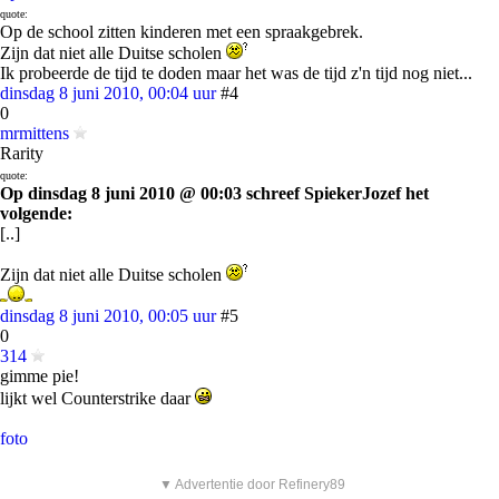
quote:
Op de school zitten kinderen met een spraakgebrek.
Zijn dat niet alle Duitse scholen
Ik probeerde de tijd te doden maar het was de tijd z'n tijd nog niet...
dinsdag 8 juni 2010, 00:04 uur
#4
0
mrmittens
Rarity
quote:
Op dinsdag 8 juni 2010 @ 00:03 schreef SpiekerJozef het
volgende:
[..]
Zijn dat niet alle Duitse scholen
dinsdag 8 juni 2010, 00:05 uur
#5
0
314
gimme pie!
lijkt wel Counterstrike daar
foto
▼ Advertentie door Refinery89