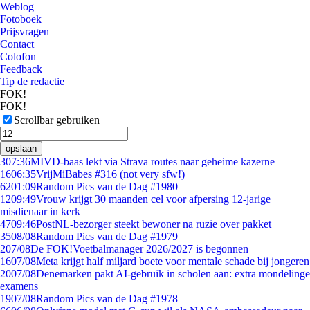
Weblog
Fotoboek
Prijsvragen
Contact
Colofon
Feedback
Tip de redactie
FOK!
FOK!
Scrollbar gebruiken
opslaan
3
07:36
MIVD-baas lekt via Strava routes naar geheime kazerne
16
06:35
VrijMiBabes #316 (not very sfw!)
62
01:09
Random Pics van de Dag #1980
12
09:49
Vrouw krijgt 30 maanden cel voor afpersing 12-jarige
misdienaar in kerk
47
09:46
PostNL-bezorger steekt bewoner na ruzie over pakket
35
08/08
Random Pics van de Dag #1979
2
07/08
De FOK!Voetbalmanager 2026/2027 is begonnen
16
07/08
Meta krijgt half miljard boete voor mentale schade bij jongeren
20
07/08
Denemarken pakt AI-gebruik in scholen aan: extra mondelinge
examens
19
07/08
Random Pics van de Dag #1978