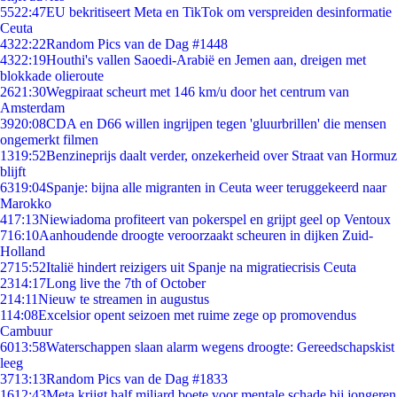
55
22:47
EU bekritiseert Meta en TikTok om verspreiden desinformatie
Ceuta
43
22:22
Random Pics van de Dag #1448
43
22:19
Houthi's vallen Saoedi-Arabië en Jemen aan, dreigen met
blokkade olieroute
26
21:30
Wegpiraat scheurt met 146 km/u door het centrum van
Amsterdam
39
20:08
CDA en D66 willen ingrijpen tegen 'gluurbrillen' die mensen
ongemerkt filmen
13
19:52
Benzineprijs daalt verder, onzekerheid over Straat van Hormuz
blijft
63
19:04
Spanje: bijna alle migranten in Ceuta weer teruggekeerd naar
Marokko
4
17:13
Niewiadoma profiteert van pokerspel en grijpt geel op Ventoux
7
16:10
Aanhoudende droogte veroorzaakt scheuren in dijken Zuid-
Holland
27
15:52
Italië hindert reizigers uit Spanje na migratiecrisis Ceuta
23
14:17
Long live the 7th of October
2
14:11
Nieuw te streamen in augustus
1
14:08
Excelsior opent seizoen met ruime zege op promovendus
Cambuur
60
13:58
Waterschappen slaan alarm wegens droogte: Gereedschapskist
leeg
37
13:13
Random Pics van de Dag #1833
16
12:43
Meta krijgt half miljard boete voor mentale schade bij jongeren