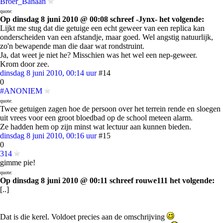
Broer_Banaan
quote:
Op dinsdag 8 juni 2010 @ 00:08 schreef -Jynx- het volgende:
Lijkt me stug dat die getuige een echt geweer van een replica kan
onderscheiden van een afstandje, maar goed. Wel angstig natuurlijk,
zo'n bewapende man die daar wat rondstruint.
Ja, dat weet je niet he? Misschien was het wel een nep-geweer.
Krom door zee.
dinsdag 8 juni 2010, 00:14 uur
#14
0
#ANONIEM
quote:
Twee getuigen zagen hoe de persoon over het terrein rende en sloegen
uit vrees voor een groot bloedbad op de school meteen alarm.
Ze hadden hem op zijn minst wat lectuur aan kunnen bieden.
dinsdag 8 juni 2010, 00:16 uur
#15
0
314
gimme pie!
quote:
Op dinsdag 8 juni 2010 @ 00:11 schreef rouwe111 het volgende:
[..]
Dat is die kerel. Voldoet precies aan de omschrijving