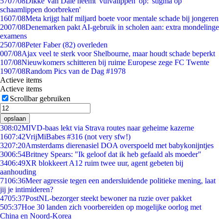
57
07/08
Dikke Van Dale neemt 'vulvalippen' op: 'stigma op
schaamlippen doorbreken'
16
07/08
Meta krijgt half miljard boete voor mentale schade bij jongeren
20
07/08
Denemarken pakt AI-gebruik in scholen aan: extra mondelinge
examens
25
07/08
Peter Faber (82) overleden
0
07/08
Ajax veel te sterk voor Shelbourne, maar houdt schade beperkt
1
07/08
Nieuwkomers schitteren bij ruime Europese zege FC Twente
19
07/08
Random Pics van de Dag #1978
Actieve items
Actieve items
Scrollbar gebruiken
opslaan
3
08:02
MIVD-baas lekt via Strava routes naar geheime kazerne
16
07:42
VrijMiBabes #316 (not very sfw!)
32
07:20
Amsterdams dierenasiel DOA overspoeld met babykonijntjes
30
06:54
Britney Spears: "Ik geloof dat ik heb gefaald als moeder"
34
06:49
XR blokkeert A12 ruim twee uur, agent gebeten bij
aanhouding
71
06:36
Meer agressie tegen een andersluidende politieke mening, laat
jij je intimideren?
47
05:37
PostNL-bezorger steekt bewoner na ruzie over pakket
5
05:37
Hoe 30 landen zich voorbereiden op mogelijke oorlog met
China en Noord-Korea