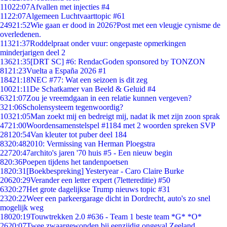
110
22:07
Afvallen met injecties #4
11
22:07
Algemeen Luchtvaarttopic #61
249
21:52
Wie gaan er dood in 2026?Post met een vleugje cynisme de
overledenen.
113
21:37
Roddelpraat onder vuur: ongepaste opmerkingen
minderjarigen deel 2
136
21:35
[DRT SC] #6: RendacGoden sponsored by TONZON
81
21:23
Vuelta a España 2026 #1
184
21:18
NEC #77: Wat een seizoen is dit zeg
100
21:11
De Schatkamer van Beeld & Geluid #4
63
21:07
Zou je vreemdgaan in een relatie kunnen vergeven?
3
21:06
Scholensysteem tegenwoordig?
103
21:05
Man zoekt mij en bedreigt mij, nadat ik met zijn zoon sprak
47
21:00
Woordensamenstelspel #1184 met 2 woorden spreken SVP
281
20:54
Van kleuter tot puber deel 184
83
20:48
2010: Vermissing van Herman Ploegstra
227
20:47
archito's jaren '70 huis #5 - Een nieuw begin
8
20:36
Poepen tijdens het tandenpoetsen
18
20:31
[Boekbespreking] Yesteryear - Caro Claire Burke
206
20:29
Verander een letter expert (7lettereditie) #50
63
20:27
Het grote dagelijkse Trump nieuws topic #31
23
20:22
Weer een parkeergarage dicht in Dordrecht, auto's zo snel
mogelijk weg
180
20:19
Touwtrekken 2.0 #636 - Team 1 beste team *G* *O*
26
20:07
Twee zwaargewonden bij eenzijdig ongeval Zeeland.