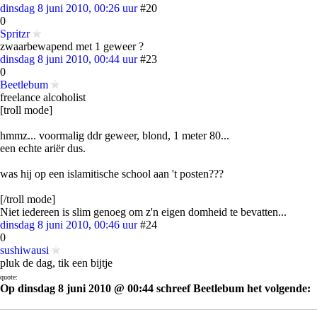
dinsdag 8 juni 2010, 00:26 uur
#20
0
Spritzr
zwaarbewapend met 1 geweer ?
dinsdag 8 juni 2010, 00:44 uur
#23
0
Beetlebum
freelance alcoholist
[troll mode]
hmmz... voormalig ddr geweer, blond, 1 meter 80...
een echte ariër dus.
was hij op een islamitische school aan 't posten???
[/troll mode]
Niet iedereen is slim genoeg om z'n eigen domheid te bevatten...
dinsdag 8 juni 2010, 00:46 uur
#24
0
sushiwausi
pluk de dag, tik een bijtje
quote:
Op dinsdag 8 juni 2010 @ 00:44 schreef Beetlebum het volgende:
was hij op een islamitische school aan 't posten???