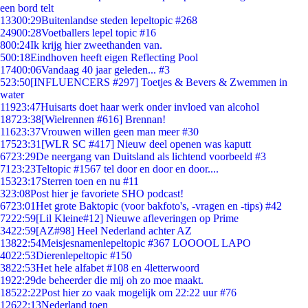
een bord telt
133
00:29
Buitenlandse steden lepeltopic #268
249
00:28
Voetballers lepel topic #16
8
00:24
Ik krijg hier zweethanden van.
5
00:18
Eindhoven heeft eigen Reflecting Pool
174
00:06
Vandaag 40 jaar geleden... #3
5
23:50
[INFLUENCERS #297] Toetjes & Bevers & Zwemmen in
water
119
23:47
Huisarts doet haar werk onder invloed van alcohol
187
23:38
[Wielrennen #616] Brennan!
116
23:37
Vrouwen willen geen man meer #30
175
23:31
[WLR SC #417] Nieuw deel openen was kaputt
67
23:29
De neergang van Duitsland als lichtend voorbeeld #3
71
23:23
Teltopic #1567 tel door en door en door....
153
23:17
Sterren toen en nu #11
3
23:08
Post hier je favoriete SHO podcast!
67
23:01
Het grote Baktopic (voor bakfoto's, -vragen en -tips) #42
72
22:59
[Lil Kleine#12] Nieuwe afleveringen op Prime
34
22:59
[AZ#98] Heel Nederland achter AZ
138
22:54
Meisjesnamenlepeltopic #367 LOOOOL LAPO
40
22:53
Dierenlepeltopic #150
38
22:53
Het hele alfabet #108 en 4letterwoord
19
22:29
de beheerder die mij oh zo moe maakt.
185
22:22
Post hier zo vaak mogelijk om 22:22 uur #76
126
22:13
Nederland toen