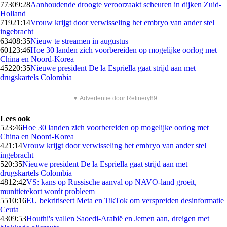
773
09:28
Aanhoudende droogte veroorzaakt scheuren in dijken Zuid-
Holland
719
21:14
Vrouw krijgt door verwisseling het embryo van ander stel
ingebracht
634
08:35
Nieuw te streamen in augustus
601
23:46
Hoe 30 landen zich voorbereiden op mogelijke oorlog met
China en Noord-Korea
452
20:35
Nieuwe president De la Espriella gaat strijd aan met
drugskartels Colombia
▼ Advertentie door Refinery89
Lees ook
5
23:46
Hoe 30 landen zich voorbereiden op mogelijke oorlog met
China en Noord-Korea
4
21:14
Vrouw krijgt door verwisseling het embryo van ander stel
ingebracht
5
20:35
Nieuwe president De la Espriella gaat strijd aan met
drugskartels Colombia
48
12:42
VS: kans op Russische aanval op NAVO-land groeit,
munitietekort wordt probleem
55
10:16
EU bekritiseert Meta en TikTok om verspreiden desinformatie
Ceuta
43
09:53
Houthi's vallen Saoedi-Arabië en Jemen aan, dreigen met