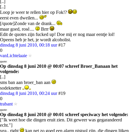
[..]
[..]
Loop je weer te rellen hier op Fok!?
eerst even dweilen...
[/quote]Zonde van de drank...
maar goed, rosé....
Brrr
Edit de quotes zijn fucked up! Doe mij er nog maar eentje lol!
Opeens heb je het, je wordt alcoholist.
dinsdag 8 juni 2010, 00:18 uur
#17
0
vanLichtelaaie
quote:
Op dinsdag 8 juni 2010 @ 00:07 schreef Broer_Banaan het
volgende:
[..]
sms ban aan broer_ban aan
sodeknetter
dinsdag 8 juni 2010, 00:24 uur
#19
0
trabant
quote:
Op dinsdag 8 juni 2010 @ 00:01 schreef speciwacy het volgende:
["Ik weet hoe die dingen eruit zien. Dit geweer was gegarandeerd
echt."]
yea.. right
kan net zo goed een alarm pistool zijn, die dingen lijken