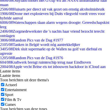
66
06/08
Onlyfans-model met G-cup wil als NASA-ambassadeur naar
maan
25
06/08
Huisarts per direct uit vak gezet om ernstig alcoholmisbruik
19
06/08
Drone met explosieven bij Duits vliegveld voedt vrees voor
hybride aanval
60
06/08
Waterschappen slaan alarm wegens droogte: Gereedschapskist
leeg
24
06/08
Zorgmedewerkster die 's nachts haar vriend bezocht terecht
ontslagen
38
06/08
Random Pics van de Dag #1977
21
05/08
Tanken in België wordt nóg aantrekkelijker
34
05/08
Dirk sluit supermarkt op de Wallen na golf van diefstal en
agressie
12
05/08
Random Pics van de Dag #1976
6
04/08
Kraftwerk brengt ruimteschip terug naar Eindhoven
20
04/08
Apple vecht Britse eis tot inbouwen backdoor in iCloud aan
Laatste items
Laatste items
Toon berichten uit deze thema's
Actueel
Entertainment
Sport
Film & Tv
Games
Toon berichten van deze types