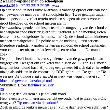
Zwaarbewapende man op schoolplein
masja2010
07-06-2010 23:59
print
Op een school in het Duitse Marzahn is vandaag oproer ontstaan toen
een gewapende man over het schoolplein liep. Twee getuigen zagen
hoe de persoon over het terrein rende en sloegen uit vrees voor een
groot bloedbad op de school meteen alarm.
De zwaarbewapende man inspecteerde de omgeving van de school en
het aangrenzende kinderdagverblijf uitgebreid. Na de melding sloten
leraren het schoolgebouw hermetisch af. Op de school zitten kinderen
met een spraakgebrek. De politie nam de melding uiterst serieus.
Meerdere eenheden kamden het terrein rondom de school centimeter
voor centimeter uit, maar dat leverde geen resultaat op. De man is
zoek.
De politie heeft inmiddels een signalement van de gewapende man
vrijgegeven. Het gaat om een kerel van tussen de 1.70 en 1.80 meter
lang met kort blond haar. Hij droeg een geweer bij zich dat er hetzelfde
uitzag als soldaten in de voormalige DDR gebruikte. De getuige: "
Ik
weet hoe die dingen eruit zien. Dit geweer was gegarandeerd echt
."
bloedbad
geweer
marzahn
pistool
Submitter:
Bron:
Berliner Kurier
30
Help ons; deel dit item als je het leuk vond
Heb je een leuk of interessant bericht gevonden dat je graag op FOK!
terug ziet?
Tip ons dan via de submit!
Zoek jij altijd de leukste nieuwtjes en kun je daar leuk over schrijven?