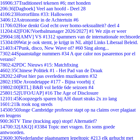
169
06:37
Traditioneel tekenen #6; met honden
2
06:36
[Dagboek] Veel aan hoofd - Deel 28
41
06:23
Horrorfilms #33: Halloween
34
06:12
Astronomie in de Achtertuin #6
117
06:02
Hoe denkt God echt over homo-seksualiteit? deel 4
112
04:42
[FOK!Voetbalmanager 2026/2027] #1 We zijn er weer
299
04:18
[AMV] VS #1312 spammers van de internationale rechtsorde
153
04:09
Wat je ook stemt, je krijgt in NL altijd Links Liberaal Beleid.
214
03:47
Punk, disco, New Wave of? #60 Sing along...
73
02:44
Spaanstalige nummers #34 A que calor nos pasaremos por el
verano?
78
02:42
PDC Nieuws #15: Matchfixing
46
02:35
Chinese Politiek #1 - Het Pad van de Draak
282
02:24
Post hier pas overleden muzikanten #32
28
02:19
De Avondetappe #177 - Bijna voorbij :(
198
02:00
[RTL] B&B vol liefde 6de seizoen #4
258
01:52
[UFO/UAP] #16 The Age of Disclosure
121
01:45
Koopzegels sparen bij AH duurt straks 2x zo lang
16
01:21
Ik rook nog steeds
145
00:50
Jonge Cambridge professor stapt op na claims over plagiaat
en leugens
9
00:36
TV Time (tracking app) stopt! Alternatief?
147
00:32
[AKQ] #3384 Topic met vragen. En soms goede
antwoorden.
236
00:30
Nederlandse plaatsnamen lepeltopic #213 elk gehucht met