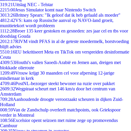
3
19:21
Uitslag NEC - Telstar
22
15:00
Jesus Simulator komt naar Nintendo Switch
30
13:26
Britney Spears: "Ik geloof dat ik heb gefaald als moeder"
48
12:42
VS: kans op Russische aanval op NAVO-land groeit,
munitietekort wordt probleem
11
12:28
Broer 135 keer gestoken en gesneden: zes jaar cel en tbs voor
doodslag Gouda
20
12:17
RIVM vindt PFAS in al de geteste moedermelk, borstvoeding
blijft advies
55
10:16
EU bekritiseert Meta en TikTok om verspreiden desinformatie
Ceuta
43
09:53
Houthi's vallen Saoedi-Arabië en Jemen aan, dreigen met
blokkade olieroute
12
09:49
Vrouw krijgt 30 maanden cel voor afpersing 12-jarige
misdienaar in kerk
47
09:46
PostNL-bezorger steekt bewoner na ruzie over pakket
26
09:32
Wegpiraat scheurt met 146 km/u door het centrum van
Amsterdam
7
09:28
Aanhoudende droogte veroorzaakt scheuren in dijken Zuid-
Holland
0
08:59
Van de Zandschulp overleeft matchpoints, ook Griekspoor
verder in Montreal
1
08:56
Excelsior opent seizoen met ruime zege op promovendus
Cambuur
2
08:35
Nieuw te streamen in augustus