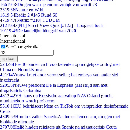
166
19:58
Dingen waar je enorm vrolijk van wordt #3
25
19:56
Natuur en Wild
16
19:54
Radio 2 #145 Ruud 66
47
19:47
[Netflix #210] TUDUM
212
19:43
[NL] Street View Quiz [#122] - Loogisch toch
101
19:43
De landelijke hittegolf van 2026
Internationaal
Internationaal
Scrollbar gebruiken
opslaan
5
23:46
Hoe 30 landen zich voorbereiden op mogelijke oorlog met
China en Noord-Korea
4
21:14
Vrouw krijgt door verwisseling het embryo van ander stel
ingebracht
5
20:35
Nieuwe president De la Espriella gaat strijd aan met
drugskartels Colombia
48
12:42
VS: kans op Russische aanval op NAVO-land groeit,
munitietekort wordt probleem
55
10:16
EU bekritiseert Meta en TikTok om verspreiden desinformatie
Ceuta
43
09:53
Houthi's vallen Saoedi-Arabië en Jemen aan, dreigen met
blokkade olieroute
27
07/08
Italië hindert reizigers uit Spanje na migratiecrisis Ceuta