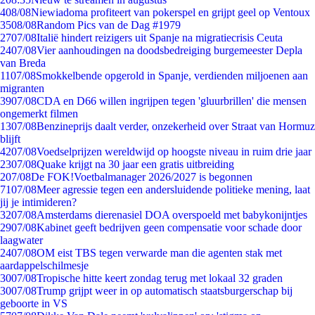
4
08/08
Niewiadoma profiteert van pokerspel en grijpt geel op Ventoux
35
08/08
Random Pics van de Dag #1979
27
07/08
Italië hindert reizigers uit Spanje na migratiecrisis Ceuta
24
07/08
Vier aanhoudingen na doodsbedreiging burgemeester Depla
van Breda
11
07/08
Smokkelbende opgerold in Spanje, verdienden miljoenen aan
migranten
39
07/08
CDA en D66 willen ingrijpen tegen 'gluurbrillen' die mensen
ongemerkt filmen
13
07/08
Benzineprijs daalt verder, onzekerheid over Straat van Hormuz
blijft
42
07/08
Voedselprijzen wereldwijd op hoogste niveau in ruim drie jaar
23
07/08
Quake krijgt na 30 jaar een gratis uitbreiding
2
07/08
De FOK!Voetbalmanager 2026/2027 is begonnen
71
07/08
Meer agressie tegen een andersluidende politieke mening, laat
jij je intimideren?
32
07/08
Amsterdams dierenasiel DOA overspoeld met babykonijntjes
29
07/08
Kabinet geeft bedrijven geen compensatie voor schade door
laagwater
24
07/08
OM eist TBS tegen verwarde man die agenten stak met
aardappelschilmesje
30
07/08
Tropische hitte keert zondag terug met lokaal 32 graden
30
07/08
Trump grijpt weer in op automatisch staatsburgerschap bij
geboorte in VS