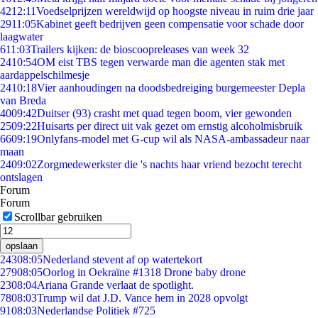
42
12:11
Voedselprijzen wereldwijd op hoogste niveau in ruim drie jaar
29
11:05
Kabinet geeft bedrijven geen compensatie voor schade door
laagwater
6
11:03
Trailers kijken: de bioscoopreleases van week 32
24
10:54
OM eist TBS tegen verwarde man die agenten stak met
aardappelschilmesje
24
10:18
Vier aanhoudingen na doodsbedreiging burgemeester Depla
van Breda
40
09:42
Duitser (93) crasht met quad tegen boom, vier gewonden
25
09:22
Huisarts per direct uit vak gezet om ernstig alcoholmisbruik
66
09:19
Onlyfans-model met G-cup wil als NASA-ambassadeur naar
maan
24
09:02
Zorgmedewerkster die 's nachts haar vriend bezocht terecht
ontslagen
Forum
Forum
Scrollbar gebruiken
opslaan
243
08:05
Nederland stevent af op watertekort
279
08:05
Oorlog in Oekraïne #1318 Drone baby drone
23
08:04
Ariana Grande verlaat de spotlight.
78
08:03
Trump wil dat J.D. Vance hem in 2028 opvolgt
91
08:03
Nederlandse Politiek #725