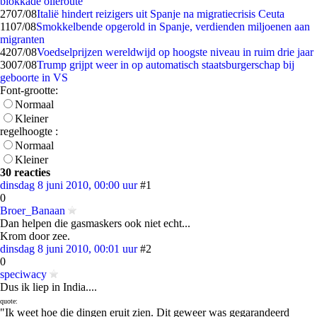
blokkade olieroute
27
07/08
Italië hindert reizigers uit Spanje na migratiecrisis Ceuta
11
07/08
Smokkelbende opgerold in Spanje, verdienden miljoenen aan
migranten
42
07/08
Voedselprijzen wereldwijd op hoogste niveau in ruim drie jaar
30
07/08
Trump grijpt weer in op automatisch staatsburgerschap bij
geboorte in VS
Font-grootte:
Normaal
Kleiner
regelhoogte :
Normaal
Kleiner
30 reacties
dinsdag 8 juni 2010, 00:00 uur
#1
0
Broer_Banaan
Dan helpen die gasmaskers ook niet echt...
Krom door zee.
dinsdag 8 juni 2010, 00:01 uur
#2
0
speciwacy
Dus ik liep in India....
quote:
"Ik weet hoe die dingen eruit zien. Dit geweer was gegarandeerd