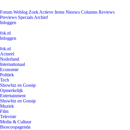
Forum
Weblog
Zoek
Actieve Items
Nieuws
Columns
Reviews
Previews
Specials
Archief
Inloggen
fok.nl
Inloggen
fok.nl
Actueel
Nederland
Internationaal
Economie
Politiek
Tech
Showbiz en Gossip
Opmerkelijk
Entertainment
Showbiz en Gossip
Muziek
Film
Televisie
Media & Cultuur
Bioscoopagenda