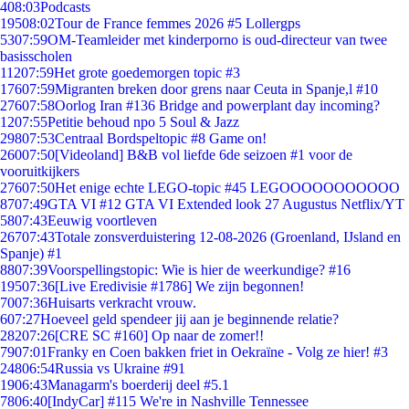
4
08:03
Podcasts
195
08:02
Tour de France femmes 2026 #5 Lollergps
53
07:59
OM-Teamleider met kinderporno is oud-directeur van twee
basisscholen
112
07:59
Het grote goedemorgen topic #3
176
07:59
Migranten breken door grens naar Ceuta in Spanje,l #10
276
07:58
Oorlog Iran #136 Bridge and powerplant day incoming?
12
07:55
Petitie behoud npo 5 Soul & Jazz
298
07:53
Centraal Bordspeltopic #8 Game on!
260
07:50
[Videoland] B&B vol liefde 6de seizoen #1 voor de
vooruitkijkers
276
07:50
Het enige echte LEGO-topic #45 LEGOOOOOOOOOOO
87
07:49
GTA VI #12 GTA VI Extended look 27 Augustus Netflix/YT
58
07:43
Eeuwig voortleven
267
07:43
Totale zonsverduistering 12-08-2026 (Groenland, IJsland en
Spanje) #1
88
07:39
Voorspellingstopic: Wie is hier de weerkundige? #16
195
07:36
[Live Eredivisie #1786] We zijn begonnen!
70
07:36
Huisarts verkracht vrouw.
6
07:27
Hoeveel geld spendeer jij aan je beginnende relatie?
282
07:26
[CRE SC #160] Op naar de zomer!!
79
07:01
Franky en Coen bakken friet in Oekraïne - Volg ze hier! #3
248
06:54
Russia vs Ukraine #91
19
06:43
Managarm's boerderij deel #5.1
78
06:40
[IndyCar] #115 We're in Nashville Tennessee