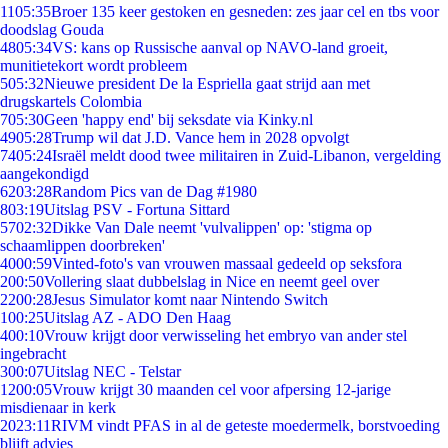
11
05:35
Broer 135 keer gestoken en gesneden: zes jaar cel en tbs voor
doodslag Gouda
48
05:34
VS: kans op Russische aanval op NAVO-land groeit,
munitietekort wordt probleem
5
05:32
Nieuwe president De la Espriella gaat strijd aan met
drugskartels Colombia
7
05:30
Geen 'happy end' bij seksdate via Kinky.nl
49
05:28
Trump wil dat J.D. Vance hem in 2028 opvolgt
74
05:24
Israël meldt dood twee militairen in Zuid-Libanon, vergelding
aangekondigd
62
03:28
Random Pics van de Dag #1980
8
03:19
Uitslag PSV - Fortuna Sittard
57
02:32
Dikke Van Dale neemt 'vulvalippen' op: 'stigma op
schaamlippen doorbreken'
40
00:59
Vinted-foto's van vrouwen massaal gedeeld op seksfora
2
00:50
Vollering slaat dubbelslag in Nice en neemt geel over
22
00:28
Jesus Simulator komt naar Nintendo Switch
1
00:25
Uitslag AZ - ADO Den Haag
4
00:10
Vrouw krijgt door verwisseling het embryo van ander stel
ingebracht
3
00:07
Uitslag NEC - Telstar
12
00:05
Vrouw krijgt 30 maanden cel voor afpersing 12-jarige
misdienaar in kerk
20
23:11
RIVM vindt PFAS in al de geteste moedermelk, borstvoeding
blijft advies