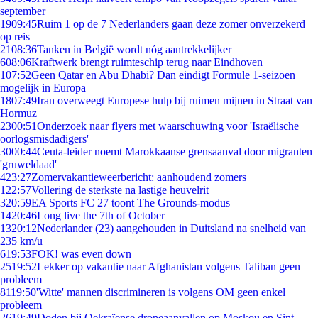
september
19
09:45
Ruim 1 op de 7 Nederlanders gaan deze zomer onverzekerd
op reis
21
08:36
Tanken in België wordt nóg aantrekkelijker
6
08:06
Kraftwerk brengt ruimteschip terug naar Eindhoven
1
07:52
Geen Qatar en Abu Dhabi? Dan eindigt Formule 1-seizoen
mogelijk in Europa
18
07:49
Iran overweegt Europese hulp bij ruimen mijnen in Straat van
Hormuz
23
00:51
Onderzoek naar flyers met waarschuwing voor 'Israëlische
oorlogsmisdadigers'
30
00:44
Ceuta-leider noemt Marokkaanse grensaanval door migranten
'gruweldaad'
4
23:27
Zomervakantieweerbericht: aanhoudend zomers
1
22:57
Vollering de sterkste na lastige heuvelrit
3
20:59
EA Sports FC 27 toont The Grounds-modus
14
20:46
Long live the 7th of October
13
20:12
Nederlander (23) aangehouden in Duitsland na snelheid van
235 km/u
6
19:53
FOK! was even down
25
19:52
Lekker op vakantie naar Afghanistan volgens Taliban geen
probleem
81
19:50
'Witte' mannen discrimineren is volgens OM geen enkel
probleem
26
19:49
Doden bij Oekraïense droneaanvallen op Moskou en Sint-