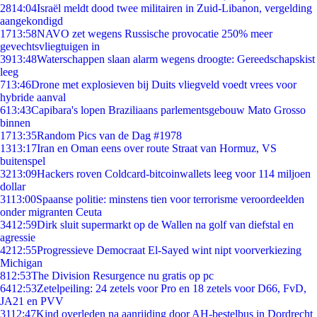
28
14:04
Israël meldt dood twee militairen in Zuid-Libanon, vergelding
aangekondigd
17
13:58
NAVO zet wegens Russische provocatie 250% meer
gevechtsvliegtuigen in
39
13:48
Waterschappen slaan alarm wegens droogte: Gereedschapskist
leeg
7
13:46
Drone met explosieven bij Duits vliegveld voedt vrees voor
hybride aanval
6
13:43
Capibara's lopen Braziliaans parlementsgebouw Mato Grosso
binnen
17
13:35
Random Pics van de Dag #1978
13
13:17
Iran en Oman eens over route Straat van Hormuz, VS
buitenspel
32
13:09
Hackers roven Coldcard-bitcoinwallets leeg voor 114 miljoen
dollar
31
13:00
Spaanse politie: minstens tien voor terrorisme veroordeelden
onder migranten Ceuta
34
12:59
Dirk sluit supermarkt op de Wallen na golf van diefstal en
agressie
42
12:55
Progressieve Democraat El-Sayed wint nipt voorverkiezing
Michigan
8
12:53
The Division Resurgence nu gratis op pc
64
12:53
Zetelpeiling: 24 zetels voor Pro en 18 zetels voor D66, FvD,
JA21 en PVV
31
12:47
Kind overleden na aanrijding door AH-bestelbus in Dordrecht