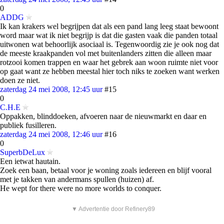
0
ADDG
Ik kan krakers wel begrijpen dat als een pand lang leeg staat bewoont
word maar wat ik niet begrijp is dat die gasten vaak die panden totaal
uitwonen wat behoorlijk asociaal is. Tegenwoordig zie je ook nog dat
de meeste kraakpanden vol met buitenlanders zitten die alleen maar
rotzooi komen trappen en waar het gebrek aan woon ruimte niet voor
op gaat want ze hebben meestal hier toch niks te zoeken want werken
doen ze niet.
zaterdag 24 mei 2008, 12:45 uur
#15
0
C.H.E
Oppakken, blinddoeken, afvoeren naar de nieuwmarkt en daar en
publiek fusilleren.
zaterdag 24 mei 2008, 12:46 uur
#16
0
SuperbDeLux
Een ietwat hautain.
Zoek een baan, betaal voor je woning zoals iedereen en blijf vooral
met je takken van andermans spullen (huizen) af.
He wept for there were no more worlds to conquer.
▼ Advertentie door Refinery89