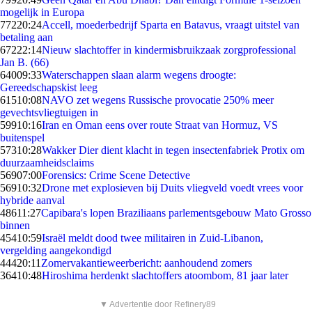
mogelijk in Europa
772
20:24
Accell, moederbedrijf Sparta en Batavus, vraagt uitstel van
betaling aan
672
22:14
Nieuw slachtoffer in kindermisbruikzaak zorgprofessional
Jan B. (66)
640
09:33
Waterschappen slaan alarm wegens droogte:
Gereedschapskist leeg
615
10:08
NAVO zet wegens Russische provocatie 250% meer
gevechtsvliegtuigen in
599
10:16
Iran en Oman eens over route Straat van Hormuz, VS
buitenspel
573
10:28
Wakker Dier dient klacht in tegen insectenfabriek Protix om
duurzaamheidsclaims
569
07:00
Forensics: Crime Scene Detective
569
10:32
Drone met explosieven bij Duits vliegveld voedt vrees voor
hybride aanval
486
11:27
Capibara's lopen Braziliaans parlementsgebouw Mato Grosso
binnen
454
10:59
Israël meldt dood twee militairen in Zuid-Libanon,
vergelding aangekondigd
444
20:11
Zomervakantieweerbericht: aanhoudend zomers
364
10:48
Hiroshima herdenkt slachtoffers atoombom, 81 jaar later
▼ Advertentie door Refinery89