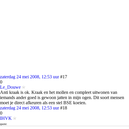
zaterdag 24 mei 2008, 12:53 uur
#17
0
Le_Douwe
Anti kraak is ok. Kraak en het mollen en compleet uitwonen van
iemands ander goed is gewoon jatten in mijn ogen. Dit soort mensen
moet je direct afkeuren als een stel BSE koeien.
zaterdag 24 mei 2008, 12:53 uur
#18
0
IHVK
quote:
Op zaterdag 24 mei 2008 @ 12:34 schreef R@b het volgende: