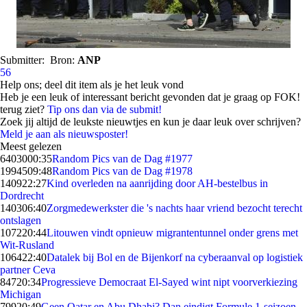
Submitter:
Bron:
ANP
56
Help ons; deel dit item als je het leuk vond
Heb je een leuk of interessant bericht gevonden dat je graag op FOK!
terug ziet?
Tip ons dan via de submit!
Zoek jij altijd de leukste nieuwtjes en kun je daar leuk over schrijven?
Meld je aan als nieuwsposter!
Meest gelezen
64030
00:35
Random Pics van de Dag #1977
19945
09:48
Random Pics van de Dag #1978
1409
22:27
Kind overleden na aanrijding door AH-bestelbus in
Dordrecht
1403
06:40
Zorgmedewerkster die 's nachts haar vriend bezocht terecht
ontslagen
1072
20:44
Litouwen vindt opnieuw migrantentunnel onder grens met
Wit-Rusland
1064
22:40
Datalek bij Bol en de Bijenkorf na cyberaanval op logistiek
partner Ceva
847
20:34
Progressieve Democraat El-Sayed wint nipt voorverkiezing
Michigan
799
20:49
Geen Qatar en Abu Dhabi? Dan eindigt Formule 1-seizoen