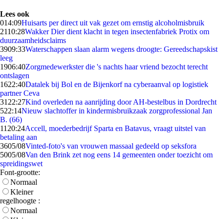
Lees ook
0
14:09
Huisarts per direct uit vak gezet om ernstig alcoholmisbruik
21
10:28
Wakker Dier dient klacht in tegen insectenfabriek Protix om
duurzaamheidsclaims
39
09:33
Waterschappen slaan alarm wegens droogte: Gereedschapskist
leeg
19
06:40
Zorgmedewerkster die 's nachts haar vriend bezocht terecht
ontslagen
16
22:40
Datalek bij Bol en de Bijenkorf na cyberaanval op logistiek
partner Ceva
31
22:27
Kind overleden na aanrijding door AH-bestelbus in Dordrecht
5
22:14
Nieuw slachtoffer in kindermisbruikzaak zorgprofessional Jan
B. (66)
11
20:24
Accell, moederbedrijf Sparta en Batavus, vraagt uitstel van
betaling aan
36
05/08
Vinted-foto's van vrouwen massaal gedeeld op seksfora
50
05/08
Van den Brink zet nog eens 14 gemeenten onder toezicht om
spreidingswet
Font-grootte:
Normaal
Kleiner
regelhoogte :
Normaal