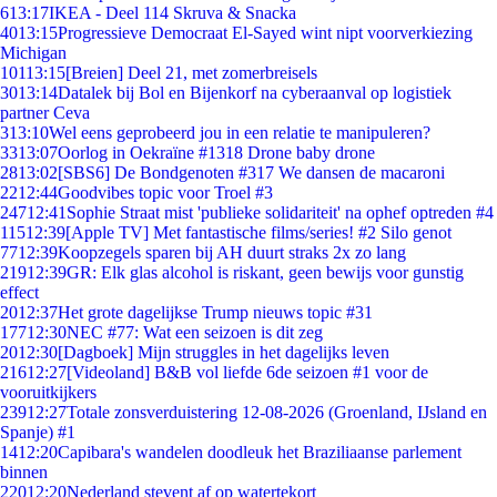
6
13:17
IKEA - Deel 114 Skruva & Snacka
40
13:15
Progressieve Democraat El-Sayed wint nipt voorverkiezing
Michigan
101
13:15
[Breien] Deel 21, met zomerbreisels
30
13:14
Datalek bij Bol en Bijenkorf na cyberaanval op logistiek
partner Ceva
3
13:10
Wel eens geprobeerd jou in een relatie te manipuleren?
33
13:07
Oorlog in Oekraïne #1318 Drone baby drone
28
13:02
[SBS6] De Bondgenoten #317 We dansen de macaroni
22
12:44
Goodvibes topic voor Troel #3
247
12:41
Sophie Straat mist 'publieke solidariteit' na ophef optreden #4
115
12:39
[Apple TV] Met fantastische films/series! #2 Silo genot
77
12:39
Koopzegels sparen bij AH duurt straks 2x zo lang
219
12:39
GR: Elk glas alcohol is riskant, geen bewijs voor gunstig
effect
20
12:37
Het grote dagelijkse Trump nieuws topic #31
177
12:30
NEC #77: Wat een seizoen is dit zeg
20
12:30
[Dagboek] Mijn struggles in het dagelijks leven
216
12:27
[Videoland] B&B vol liefde 6de seizoen #1 voor de
vooruitkijkers
239
12:27
Totale zonsverduistering 12-08-2026 (Groenland, IJsland en
Spanje) #1
14
12:20
Capibara's wandelen doodleuk het Braziliaanse parlement
binnen
220
12:20
Nederland stevent af op watertekort