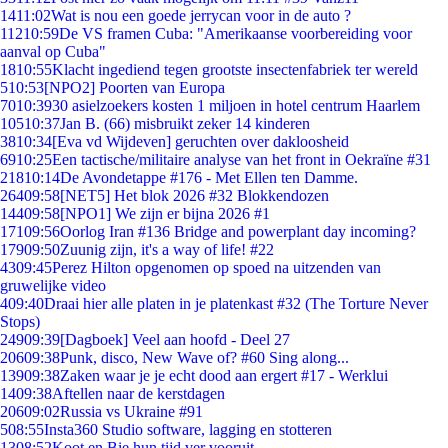
14
11:02
Wat is nou een goede jerrycan voor in de auto ?
112
10:59
De VS framen Cuba: "Amerikaanse voorbereiding voor
aanval op Cuba"
18
10:55
Klacht ingediend tegen grootste insectenfabriek ter wereld
5
10:53
[NPO2] Poorten van Europa
70
10:39
30 asielzoekers kosten 1 miljoen in hotel centrum Haarlem
105
10:37
Jan B. (66) misbruikt zeker 14 kinderen
38
10:34
[Eva vd Wijdeven] geruchten over dakloosheid
69
10:25
Een tactische/militaire analyse van het front in Oekraïne #31
218
10:14
De Avondetappe #176 - Met Ellen ten Damme.
264
09:58
[NET5] Het blok 2026 #32 Blokkendozen
144
09:58
[NPO1] We zijn er bijna 2026 #1
171
09:56
Oorlog Iran #136 Bridge and powerplant day incoming?
179
09:50
Zuunig zijn, it's a way of life! #22
43
09:45
Perez Hilton opgenomen op spoed na uitzenden van
gruwelijke video
4
09:40
Draai hier alle platen in je platenkast #32 (The Torture Never
Stops)
249
09:39
[Dagboek] Veel aan hoofd - Deel 27
206
09:38
Punk, disco, New Wave of? #60 Sing along...
139
09:38
Zaken waar je je echt dood aan ergert #17 - Werklui
14
09:38
Aftellen naar de kerstdagen
206
09:02
Russia vs Ukraine #91
5
08:55
Insta360 Studio software, lagging en stotteren
13
08:52
Koot en Bie hun tijd ver vooruit..................