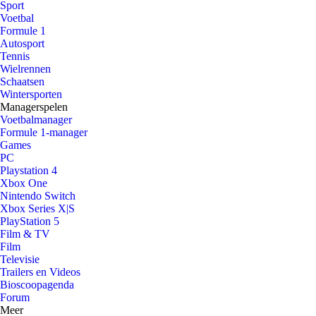
Sport
Voetbal
Formule 1
Autosport
Tennis
Wielrennen
Schaatsen
Wintersporten
Managerspelen
Voetbalmanager
Formule 1-manager
Games
PC
Playstation 4
Xbox One
Nintendo Switch
Xbox Series X|S
PlayStation 5
Film & TV
Film
Televisie
Trailers en Videos
Bioscoopagenda
Forum
Meer