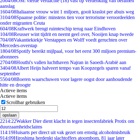
20
04/08
OM: vierde verdachte (18) vast op verdenking van beramen
aanslag
16
04/08
Italiaanse vrouw wint 1 miljoen, gooit kraslot per abuis weg
31
04/08
Spaanse politie: minstens tien voor terrorisme veroordeelden
onder migranten Ceuta
6
04/08
Kraftwerk brengt ruimteschip terug naar Eindhoven
1
04/08
Reusser wint tijdrit en neemt geel over, Nooijen knap tweede
7
04/08
Vakantiekiekje Verstappen en Wolff voedt geruchten over
Mercedes-overstap
18
04/08
Spotify bereikt mijlpaal, voor het eerst 300 miljoen premium-
abonnees
27
04/08
Houthi's vallen luchthaven Najran in Saoedi-Arabië aan
34
04/08
Albert Heijn halveert tempo van Koopzegels sparen vanaf
september
55
04/08
Boeren waarschuwen voor lagere oogst door aanhoudende
hitte en droogte
Actieve items
Actieve items
Scrollbar gebruiken
opslaan
22
14:22
Wakker Dier dient klacht in tegen insectenfabriek Protix om
duurzaamheidsclaims
1
14:19
Huisarts per direct uit vak gezet om ernstig alcoholmisbruik
9
14:09
Hiroshima herdenkt slachtoffers atoombom, 81 jaar later