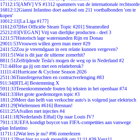
171
12:15
[AMV] VS #1312 spammers van de internationale rechtsorde
168
12:12
Gianni Infantino doet aanbod om 211 voetbalbonden 'om te
kopen'
100
12:11
[La Liga #177]
116
12:07
[Het Officiële Steam Topic #201] Steamrolled
252
12:03
[VEGAN] Vrij van dierlijke producten - deel 3
12
11:57
Historisch lage waterstanden Rijn en Donau
290
11:53
Vrouwen willen geen man meer #29
24
11:52
Zou je vreemdgaan in een relatie kunnen vergeven?
10
11:51
Wat is dit jaar de ultieme zomerhit?
88
11:51
Zelfrijdende Tesla's mogen de weg op in Nederland #2
7
11:44
Hoe ga jij om met een relatiebreuk?
111
11:41
Hurricane & Cyclone Season 2026
25
11:36
Transfergeruchten en contractverlenging #83
9
11:34
[RTL4] Bestemming X
59
11:33
Tenenkrommende fouten bij teksten in het openbaar #74
94
11:33
Het grote goedemorgen topic #3
18
11:29
Meer dan helft van verkochte auto's is volgend jaar elektrisch
49
11:29
[Wielrennen #616] Brennan!
61
11:25
Afvallen met injecties #4
114
11:18
[Nederlands Elftal] Op naar Louis IV?
79
11:13
UEFA kondigt boycot van FIFA-competities aan vanwege
plan Infantino
117
11:12
Wat lees je nu? #96 zomerlezen
33
11:12
Post hier zo vaak mogelijk om 11:11 #39 Vanz11