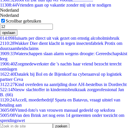
113
08:44
Vrienden gaan op vakantie zonder mij uit te nodigen
Nederland
Nederland
Scrollbar gebruiken
opslaan
0
14:09
Huisarts per direct uit vak gezet om ernstig alcoholmisbruik
21
10:28
Wakker Dier dient klacht in tegen insectenfabriek Protix om
duurzaamheidsclaims
39
09:33
Waterschappen slaan alarm wegens droogte: Gereedschapskist
leeg
19
06:40
Zorgmedewerkster die 's nachts haar vriend bezocht terecht
ontslagen
16
22:40
Datalek bij Bol en de Bijenkorf na cyberaanval op logistiek
partner Ceva
31
22:27
Kind overleden na aanrijding door AH-bestelbus in Dordrecht
5
22:14
Nieuw slachtoffer in kindermisbruikzaak zorgprofessional Jan
B. (66)
11
20:24
Accell, moederbedrijf Sparta en Batavus, vraagt uitstel van
betaling aan
36
05/08
Vinted-foto's van vrouwen massaal gedeeld op seksfora
50
05/08
Van den Brink zet nog eens 14 gemeenten onder toezicht om
spreidingswet