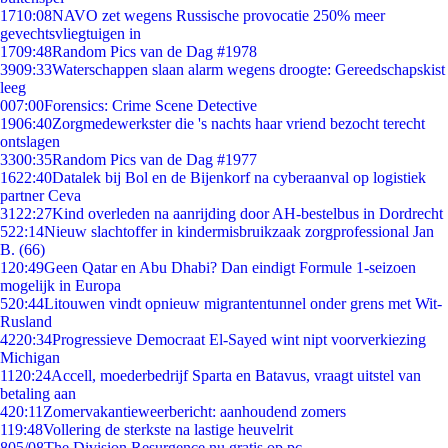
17
10:08
NAVO zet wegens Russische provocatie 250% meer
gevechtsvliegtuigen in
17
09:48
Random Pics van de Dag #1978
39
09:33
Waterschappen slaan alarm wegens droogte: Gereedschapskist
leeg
0
07:00
Forensics: Crime Scene Detective
19
06:40
Zorgmedewerkster die 's nachts haar vriend bezocht terecht
ontslagen
33
00:35
Random Pics van de Dag #1977
16
22:40
Datalek bij Bol en de Bijenkorf na cyberaanval op logistiek
partner Ceva
31
22:27
Kind overleden na aanrijding door AH-bestelbus in Dordrecht
5
22:14
Nieuw slachtoffer in kindermisbruikzaak zorgprofessional Jan
B. (66)
1
20:49
Geen Qatar en Abu Dhabi? Dan eindigt Formule 1-seizoen
mogelijk in Europa
5
20:44
Litouwen vindt opnieuw migrantentunnel onder grens met Wit-
Rusland
42
20:34
Progressieve Democraat El-Sayed wint nipt voorverkiezing
Michigan
11
20:24
Accell, moederbedrijf Sparta en Batavus, vraagt uitstel van
betaling aan
4
20:11
Zomervakantieweerbericht: aanhoudend zomers
1
19:48
Vollering de sterkste na lastige heuvelrit
8
05/08
The Division Resurgence nu gratis op pc