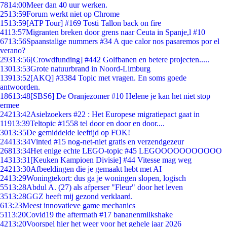
78
14:00
Meer dan 40 uur werken.
25
13:59
Forum werkt niet op Chrome
15
13:59
[ATP Tour] #169 Tosti Tallon back on fire
41
13:57
Migranten breken door grens naar Ceuta in Spanje,l #10
67
13:56
Spaanstalige nummers #34 A que calor nos pasaremos por el
verano?
293
13:56
[Crowdfunding] #442 Golfbanen en betere projecten.....
130
13:53
Grote natuurbrand in Noord-Limburg
139
13:52
[AKQ] #3384 Topic met vragen. En soms goede
antwoorden.
186
13:48
[SBS6] De Oranjezomer #10 Helene je kan het niet stop
ermee
242
13:42
Asielzoekers #22 : Het Europese migratiepact gaat in
119
13:39
Teltopic #1558 tel door en door en door....
30
13:35
De gemiddelde leeftijd op FOK!
244
13:34
Vinted #15 nog-net-niet gratis en verzendgezeur
268
13:34
Het enige echte LEGO-topic #45 LEGOOOOOOOOOOO
143
13:31
[Keuken Kampioen Divisie] #44 Vitesse mag weg
242
13:30
Afbeeldingen die je gemaakt hebt met AI
24
13:29
Woningtekort: dus ga je woningen slopen, logisch
55
13:28
Abdul A. (27) als afperser "Fleur" door het leven
35
13:28
GGZ heeft mij gezond verklaard.
6
13:23
Meest innovatieve game mechanics
51
13:20
Covid19 the aftermath #17 bananenmilkshake
42
13:20
Voorspel hier het weer voor het gehele jaar 2026