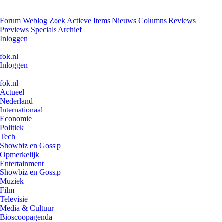
Forum
Weblog
Zoek
Actieve Items
Nieuws
Columns
Reviews
Previews
Specials
Archief
Inloggen
fok.nl
Inloggen
fok.nl
Actueel
Nederland
Internationaal
Economie
Politiek
Tech
Showbiz en Gossip
Opmerkelijk
Entertainment
Showbiz en Gossip
Muziek
Film
Televisie
Media & Cultuur
Bioscoopagenda