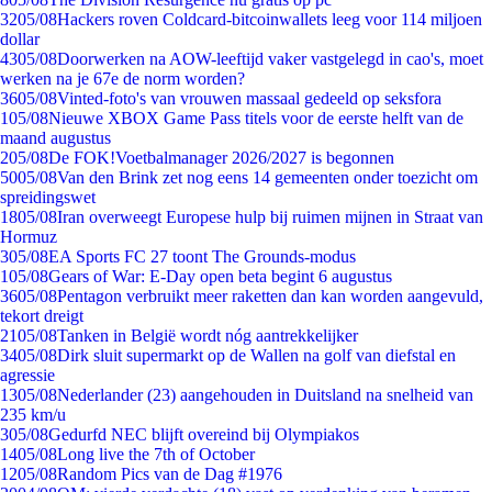
32
05/08
Hackers roven Coldcard-bitcoinwallets leeg voor 114 miljoen
dollar
43
05/08
Doorwerken na AOW-leeftijd vaker vastgelegd in cao's, moet
werken na je 67e de norm worden?
36
05/08
Vinted-foto's van vrouwen massaal gedeeld op seksfora
1
05/08
Nieuwe XBOX Game Pass titels voor de eerste helft van de
maand augustus
2
05/08
De FOK!Voetbalmanager 2026/2027 is begonnen
50
05/08
Van den Brink zet nog eens 14 gemeenten onder toezicht om
spreidingswet
18
05/08
Iran overweegt Europese hulp bij ruimen mijnen in Straat van
Hormuz
3
05/08
EA Sports FC 27 toont The Grounds-modus
1
05/08
Gears of War: E-Day open beta begint 6 augustus
36
05/08
Pentagon verbruikt meer raketten dan kan worden aangevuld,
tekort dreigt
21
05/08
Tanken in België wordt nóg aantrekkelijker
34
05/08
Dirk sluit supermarkt op de Wallen na golf van diefstal en
agressie
13
05/08
Nederlander (23) aangehouden in Duitsland na snelheid van
235 km/u
3
05/08
Gedurfd NEC blijft overeind bij Olympiakos
14
05/08
Long live the 7th of October
12
05/08
Random Pics van de Dag #1976