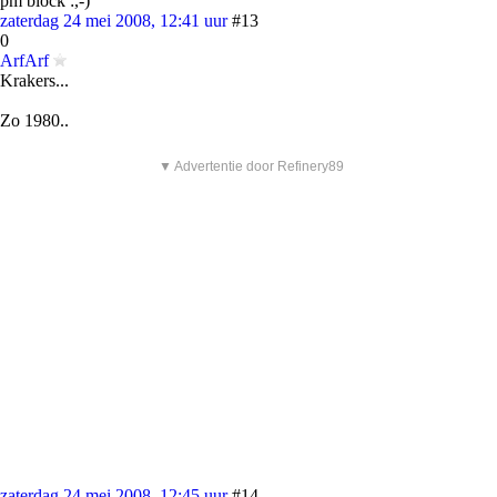
pm block :,-)
zaterdag 24 mei 2008, 12:41 uur
#13
0
ArfArf
Krakers...
Zo 1980..
▼ Advertentie door Refinery89
zaterdag 24 mei 2008, 12:45 uur
#14