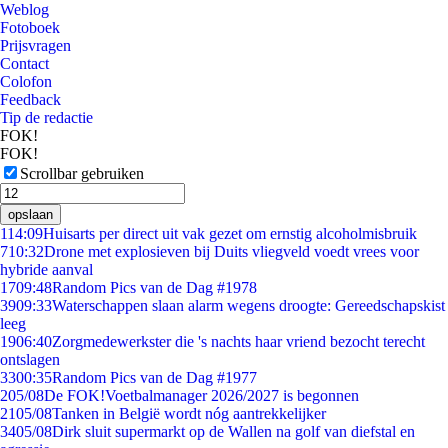
Weblog
Fotoboek
Prijsvragen
Contact
Colofon
Feedback
Tip de redactie
FOK!
FOK!
Scrollbar gebruiken
opslaan
1
14:09
Huisarts per direct uit vak gezet om ernstig alcoholmisbruik
7
10:32
Drone met explosieven bij Duits vliegveld voedt vrees voor
hybride aanval
17
09:48
Random Pics van de Dag #1978
39
09:33
Waterschappen slaan alarm wegens droogte: Gereedschapskist
leeg
19
06:40
Zorgmedewerkster die 's nachts haar vriend bezocht terecht
ontslagen
33
00:35
Random Pics van de Dag #1977
2
05/08
De FOK!Voetbalmanager 2026/2027 is begonnen
21
05/08
Tanken in België wordt nóg aantrekkelijker
34
05/08
Dirk sluit supermarkt op de Wallen na golf van diefstal en