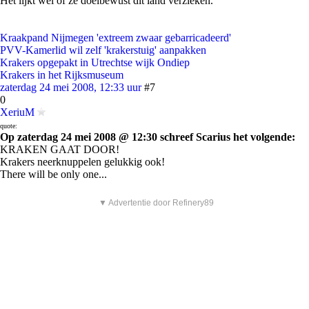
Het lijkt wel of ze doelbewust dit land verzieken.
Kraakpand Nijmegen 'extreem zwaar gebarricadeerd'
PVV-Kamerlid wil zelf 'krakerstuig' aanpakken
Krakers opgepakt in Utrechtse wijk Ondiep
Krakers in het Rijksmuseum
zaterdag 24 mei 2008, 12:33 uur
#7
0
XeriuM
quote:
Op zaterdag 24 mei 2008 @ 12:30 schreef Scarius het volgende:
KRAKEN GAAT DOOR!
Krakers neerknuppelen gelukkig ook!
There will be only one...
▼ Advertentie door Refinery89