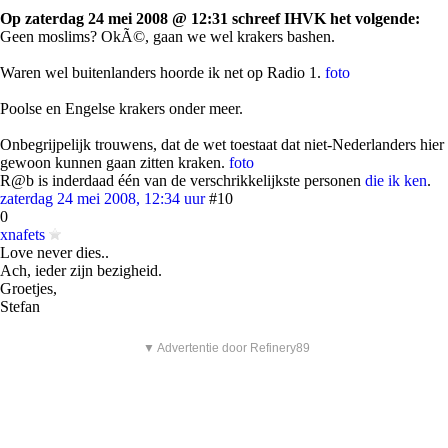
Op zaterdag 24 mei 2008 @ 12:31 schreef IHVK het volgende:
Geen moslims? OkÃ©, gaan we wel krakers bashen.
Waren wel buitenlanders hoorde ik net op Radio 1.
foto
Poolse en Engelse krakers onder meer.
Onbegrijpelijk trouwens, dat de wet toestaat dat niet-Nederlanders hier
gewoon kunnen gaan zitten kraken.
foto
R@b is inderdaad één van de verschrikkelijkste personen
die ik ken
.
zaterdag 24 mei 2008, 12:34 uur
#10
0
xnafets
Love never dies..
Ach, ieder zijn bezigheid.
Groetjes,
Stefan
▼ Advertentie door Refinery89