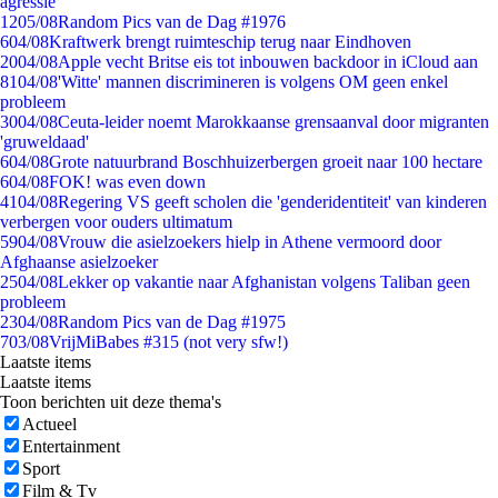
agressie
12
05/08
Random Pics van de Dag #1976
6
04/08
Kraftwerk brengt ruimteschip terug naar Eindhoven
20
04/08
Apple vecht Britse eis tot inbouwen backdoor in iCloud aan
81
04/08
'Witte' mannen discrimineren is volgens OM geen enkel
probleem
30
04/08
Ceuta-leider noemt Marokkaanse grensaanval door migranten
'gruweldaad'
6
04/08
Grote natuurbrand Boschhuizerbergen groeit naar 100 hectare
6
04/08
FOK! was even down
41
04/08
Regering VS geeft scholen die 'genderidentiteit' van kinderen
verbergen voor ouders ultimatum
59
04/08
Vrouw die asielzoekers hielp in Athene vermoord door
Afghaanse asielzoeker
25
04/08
Lekker op vakantie naar Afghanistan volgens Taliban geen
probleem
23
04/08
Random Pics van de Dag #1975
7
03/08
VrijMiBabes #315 (not very sfw!)
Laatste items
Laatste items
Toon berichten uit deze thema's
Actueel
Entertainment
Sport
Film & Tv