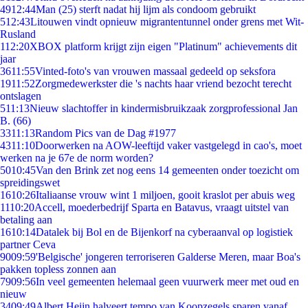
49
12:44
Man (25) sterft nadat hij lijm als condoom gebruikt
5
12:43
Litouwen vindt opnieuw migrantentunnel onder grens met Wit-
Rusland
1
12:20
XBOX platform krijgt zijn eigen "Platinum" achievements dit
jaar
36
11:55
Vinted-foto's van vrouwen massaal gedeeld op seksfora
19
11:52
Zorgmedewerkster die 's nachts haar vriend bezocht terecht
ontslagen
5
11:13
Nieuw slachtoffer in kindermisbruikzaak zorgprofessional Jan
B. (66)
33
11:13
Random Pics van de Dag #1977
43
11:10
Doorwerken na AOW-leeftijd vaker vastgelegd in cao's, moet
werken na je 67e de norm worden?
50
10:45
Van den Brink zet nog eens 14 gemeenten onder toezicht om
spreidingswet
16
10:26
Italiaanse vrouw wint 1 miljoen, gooit kraslot per abuis weg
11
10:20
Accell, moederbedrijf Sparta en Batavus, vraagt uitstel van
betaling aan
16
10:14
Datalek bij Bol en de Bijenkorf na cyberaanval op logistiek
partner Ceva
90
09:59
'Belgische' jongeren terroriseren Galderse Meren, maar Boa's
pakken topless zonnen aan
79
09:56
In veel gemeenten helemaal geen vuurwerk meer met oud en
nieuw
34
09:49
Albert Heijn halveert tempo van Koopzegels sparen vanaf