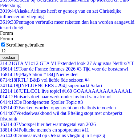
Petersburg
30
19:44
Alaska Airlines heeft er genoeg van en zet Christelijke
influencer uit vliegtuig
36
19:33
Pentagon verbruikt meer raketten dan kan worden aangevuld,
tekort dreigt
Forum
Forum
Scrollbar gebruiken
opslaan
3
14:21
GTA VI #12 GTA VI Extended look 27 Augustus Netflix/YT
166
14:19
Tour de France femmes 2026 #3 Tijd voor de borstcrawl
168
14:19
[PlayStation #184] Nieuw deel
87
14:18
[RTL] B&B vol liefde 6de seizoen #4
241
14:18
[INFLUENCERS #294] supermarkt Safari
122
14:18
[UEL/ECL live topic] #160 GOAAAAAAAAAAAAAL
0
14:12
Huisarts doet haar werk onder invloed van alcohol
64
14:12
De Bondgenoten Spoiler Topic #3
185
14:07
Boeken worden opgekocht om chatbots te voeden
64
14:07
Voedselwaakhond wil dat Efteling stopt met onbeperkt
frisdrank
162
14:07
Voorspel hier het warmtegetal van 2026
188
14:04
Politieke meme's en spotprenten #11
36
14:00
Droneaanval op Oekrains vliegtuig in Leipzig