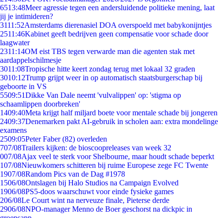
65
13:48
Meer agressie tegen een andersluidende politieke mening, laat
jij je intimideren?
31
11:52
Amsterdams dierenasiel DOA overspoeld met babykonijntjes
25
11:46
Kabinet geeft bedrijven geen compensatie voor schade door
laagwater
23
11:14
OM eist TBS tegen verwarde man die agenten stak met
aardappelschilmesje
30
11:08
Tropische hitte keert zondag terug met lokaal 32 graden
30
10:12
Trump grijpt weer in op automatisch staatsburgerschap bij
geboorte in VS
55
09:51
Dikke Van Dale neemt 'vulvalippen' op: 'stigma op
schaamlippen doorbreken'
14
09:40
Meta krijgt half miljard boete voor mentale schade bij jongeren
24
09:37
Denemarken pakt AI-gebruik in scholen aan: extra mondelinge
examens
25
09:05
Peter Faber (82) overleden
7
07/08
Trailers kijken: de bioscoopreleases van week 32
0
07/08
Ajax veel te sterk voor Shelbourne, maar houdt schade beperkt
1
07/08
Nieuwkomers schitteren bij ruime Europese zege FC Twente
19
07/08
Random Pics van de Dag #1978
15
06/08
Ontslagen bij Halo Studios na Campaign Evolved
19
06/08
PS5-doos waarschuwt voor einde fysieke games
2
06/08
Le Court wint na nerveuze finale, Pieterse derde
29
06/08
NPO-manager Menno de Boer geschorst na dickpic in
groepsapp