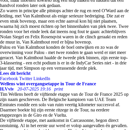
voor, maar moesten sowieso nog een stop maken en hadden dat een
handvol ronden later ook gedaan.
Zo waren in principe alle pitstops achter de rug en reed O'Ward aan de
leiding, met Van Kalmthout als enige serieuze bedreiging. Die zat er
even strak bovenop, maar een echte aanval kon hij niet plaatsen,
waarna hij zich moest richten op het binnenhalen van plek twee. Twee
ronden voor het einde leek dat ineens nog fout te gaan: achterblijvers
Nolan Siegel en Felix Rosenqvist waren in de clinch geraakt en reden
de muur in, Van Kalmthout reed er bíjna bovenop.
Palou en Van Kalmthout konden de boel ontwijken en zo was de
overwinning voor Palou - met twee ronden te gaan werd er niet meer
geracet. Van Kalmthout haalde de tweede plek binnen, zijn eerste top-
3-klassering - een echt podium is er in de IndyCar Series niet - in drie
jaar tijd, met Simpson op een verrassende derde plek.
Lees dit bericht
Facebook
Twitter
LinkedIn
Wellens wint overgangsetappe in Tour de France
H.Vviv
20-07-2025 19:16
print
Tim Wellens heeft de vijftiende etappe van de Tour de France 2025 op
zijn naam geschreven. De Belgische kampioen van UAE Team
Emirates rondde een solo van ruim veertig kilometer succesvol af.
Daarmee boekte hij zijn eerste ritzege in de Tour, na eerdere
etappezeges in de Giro en de Vuelta.
De vijftiende etappe, met aankomst in Carcassonne, begon direct
onstuimig. Al in het eerste uur werd er volop aangevallen én gevallen.