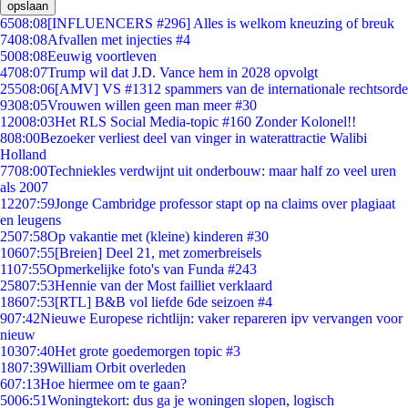
opslaan
65
08:08
[INFLUENCERS #296] Alles is welkom kneuzing of breuk
74
08:08
Afvallen met injecties #4
50
08:08
Eeuwig voortleven
47
08:07
Trump wil dat J.D. Vance hem in 2028 opvolgt
255
08:06
[AMV] VS #1312 spammers van de internationale rechtsorde
93
08:05
Vrouwen willen geen man meer #30
120
08:03
Het RLS Social Media-topic #160 Zonder Kolonel!!
8
08:00
Bezoeker verliest deel van vinger in waterattractie Walibi
Holland
77
08:00
Techniekles verdwijnt uit onderbouw: maar half zo veel uren
als 2007
122
07:59
Jonge Cambridge professor stapt op na claims over plagiaat
en leugens
25
07:58
Op vakantie met (kleine) kinderen #30
106
07:55
[Breien] Deel 21, met zomerbreisels
11
07:55
Opmerkelijke foto's van Funda #243
258
07:53
Hennie van der Most failliet verklaard
186
07:53
[RTL] B&B vol liefde 6de seizoen #4
9
07:42
Nieuwe Europese richtlijn: vaker repareren ipv vervangen voor
nieuw
103
07:40
Het grote goedemorgen topic #3
18
07:39
William Orbit overleden
6
07:13
Hoe hiermee om te gaan?
50
06:51
Woningtekort: dus ga je woningen slopen, logisch