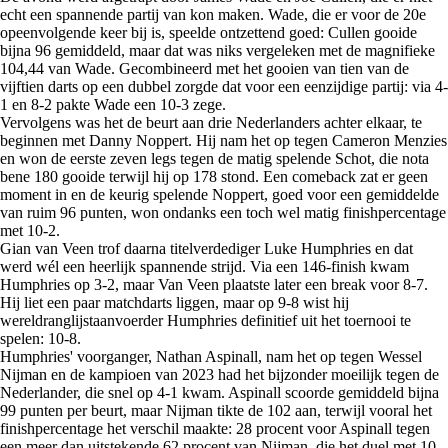
echt een spannende partij van kon maken. Wade, die er voor de 20e
opeenvolgende keer bij is, speelde ontzettend goed: Cullen gooide
bijna 96 gemiddeld, maar dat was niks vergeleken met de magnifieke
104,44 van Wade. Gecombineerd met het gooien van tien van de
vijftien darts op een dubbel zorgde dat voor een eenzijdige partij: via 4-
1 en 8-2 pakte Wade een 10-3 zege.
Vervolgens was het de beurt aan drie Nederlanders achter elkaar, te
beginnen met Danny Noppert. Hij nam het op tegen Cameron Menzies
en won de eerste zeven legs tegen de matig spelende Schot, die nota
bene 180 gooide terwijl hij op 178 stond. Een comeback zat er geen
moment in en de keurig spelende Noppert, goed voor een gemiddelde
van ruim 96 punten, won ondanks een toch wel matig finishpercentage
met 10-2.
Gian van Veen trof daarna titelverdediger Luke Humphries en dat
werd wél een heerlijk spannende strijd. Via een 146-finish kwam
Humphries op 3-2, maar Van Veen plaatste later een break voor 8-7.
Hij liet een paar matchdarts liggen, maar op 9-8 wist hij
wereldranglijstaanvoerder Humphries definitief uit het toernooi te
spelen: 10-8.
Humphries' voorganger, Nathan Aspinall, nam het op tegen Wessel
Nijman en de kampioen van 2023 had het bijzonder moeilijk tegen de
Nederlander, die snel op 4-1 kwam. Aspinall scoorde gemiddeld bijna
99 punten per beurt, maar Nijman tikte de 102 aan, terwijl vooral het
finishpercentage het verschil maakte: 28 procent voor Aspinall tegen
een meer dan uitstekende 62 procent van Nijman, die het duel met 10-