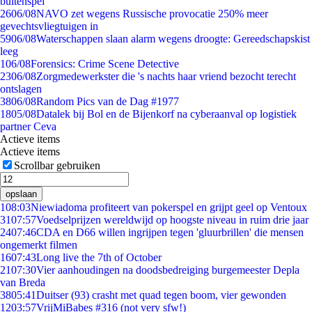
buitenspel
26
06/08
NAVO zet wegens Russische provocatie 250% meer
gevechtsvliegtuigen in
59
06/08
Waterschappen slaan alarm wegens droogte: Gereedschapskist
leeg
1
06/08
Forensics: Crime Scene Detective
23
06/08
Zorgmedewerkster die 's nachts haar vriend bezocht terecht
ontslagen
38
06/08
Random Pics van de Dag #1977
18
05/08
Datalek bij Bol en de Bijenkorf na cyberaanval op logistiek
partner Ceva
Actieve items
Actieve items
Scrollbar gebruiken
opslaan
1
08:03
Niewiadoma profiteert van pokerspel en grijpt geel op Ventoux
31
07:57
Voedselprijzen wereldwijd op hoogste niveau in ruim drie jaar
24
07:46
CDA en D66 willen ingrijpen tegen 'gluurbrillen' die mensen
ongemerkt filmen
16
07:43
Long live the 7th of October
21
07:30
Vier aanhoudingen na doodsbedreiging burgemeester Depla
van Breda
38
05:41
Duitser (93) crasht met quad tegen boom, vier gewonden
12
03:57
VrijMiBabes #316 (not very sfw!)