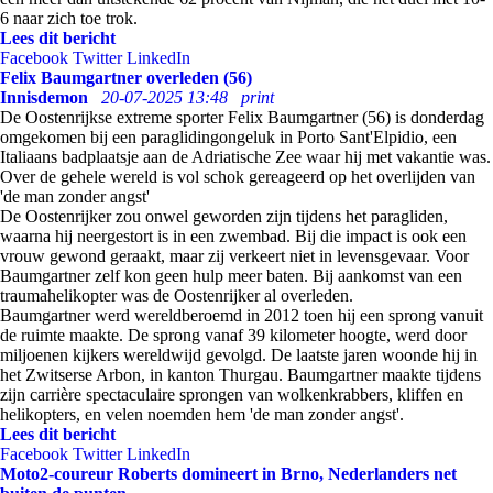
6 naar zich toe trok.
Lees dit bericht
Facebook
Twitter
LinkedIn
Felix Baumgartner overleden (56)
Innisdemon
20-07-2025 13:48
print
De Oostenrijkse extreme sporter Felix Baumgartner (56) is donderdag
omgekomen bij een paraglidingongeluk in Porto Sant'Elpidio, een
Italiaans badplaatsje aan de Adriatische Zee waar hij met vakantie was.
Over de gehele wereld is vol schok gereageerd op het overlijden van
'de man zonder angst'
De Oostenrijker zou onwel geworden zijn tijdens het paragliden,
waarna hij neergestort is in een zwembad. Bij die impact is ook een
vrouw gewond geraakt, maar zij verkeert niet in levensgevaar. Voor
Baumgartner zelf kon geen hulp meer baten. Bij aankomst van een
traumahelikopter was de Oostenrijker al overleden.
Baumgartner werd wereldberoemd in 2012 toen hij een sprong vanuit
de ruimte maakte. De sprong vanaf 39 kilometer hoogte, werd door
miljoenen kijkers wereldwijd gevolgd. De laatste jaren woonde hij in
het Zwitserse Arbon, in kanton Thurgau. Baumgartner maakte tijdens
zijn carrière spectaculaire sprongen van wolkenkrabbers, kliffen en
helikopters, en velen noemden hem 'de man zonder angst'.
Lees dit bericht
Facebook
Twitter
LinkedIn
Moto2-coureur Roberts domineert in Brno, Nederlanders net