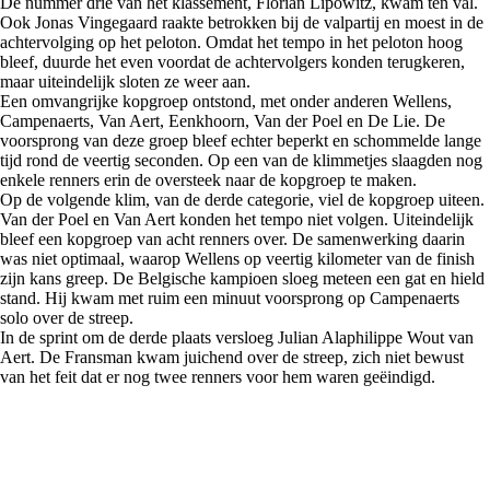
De nummer drie van het klassement, Florian Lipowitz, kwam ten val.
Ook Jonas Vingegaard raakte betrokken bij de valpartij en moest in de
achtervolging op het peloton. Omdat het tempo in het peloton hoog
bleef, duurde het even voordat de achtervolgers konden terugkeren,
maar uiteindelijk sloten ze weer aan.
Een omvangrijke kopgroep ontstond, met onder anderen Wellens,
Campenaerts, Van Aert, Eenkhoorn, Van der Poel en De Lie. De
voorsprong van deze groep bleef echter beperkt en schommelde lange
tijd rond de veertig seconden. Op een van de klimmetjes slaagden nog
enkele renners erin de oversteek naar de kopgroep te maken.
Op de volgende klim, van de derde categorie, viel de kopgroep uiteen.
Van der Poel en Van Aert konden het tempo niet volgen. Uiteindelijk
bleef een kopgroep van acht renners over. De samenwerking daarin
was niet optimaal, waarop Wellens op veertig kilometer van de finish
zijn kans greep. De Belgische kampioen sloeg meteen een gat en hield
stand. Hij kwam met ruim een minuut voorsprong op Campenaerts
solo over de streep.
In de sprint om de derde plaats versloeg Julian Alaphilippe Wout van
Aert. De Fransman kwam juichend over de streep, zich niet bewust
van het feit dat er nog twee renners voor hem waren geëindigd.