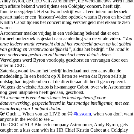
Andy Byron, de CEO van Astronomer*, die wereldnieuws werd nadat
zijn affaire bekend werd tijdens een Coldplay-concert, heeft zijn
functie neergelegd. Het softwarebedrijf was al een intern onderzoek
gestart nadat er een ‘kisscam’-video opdook waarin Byron en hr-chef
Kristin Cabot tijdens het concert innig verstrengeld met elkaar te zien
waren.
Astronomer maakte vrijdag in een verklaring bekend dat er een
formeel onderzoek is gestart naar aanleiding van de virale video.
“Van
onze leiders wordt verwacht dat zij het voorbeeld geven op het gebied
van gedrag en verantwoordelijkheid”,
aldus het bedrijf.
“De raad is
een onderzoek gestart en zal binnenkort meer details delen.”
Vervolgens werd Byron voorlopig geschorst en vervangen door een
interim-CEO.
Zaterdagavond kwam het bedrijf inderdaad met een aanvullende
mededeling. In een bericht op X lieten ze weten dat Byron zelf zijn
ontslag had ingediend en dat de directieraad dit heeft geaccepteerd.
Volgens de website Axios is hr-manager Cabot, over wie Astronomer
nog geen uitspraken heeft gedaan, geschorst.
*Astronomer is een Amerikaans technologiebedrijf voor
dataverwerking, gespecialiseerd in kunstmatige intelligentie, met een
waardering van 1 miljard dollar.
🫣 Ouch ... When you go LIVE on 💥
#kisscam
, when you don't want
anyone in the world to see ...
The CEO of $1.3 Bln tech company Astronomer, Andy Byron, gets
caught on a kiss cam with his HR Chief Kristin Cabot at a Coldplay