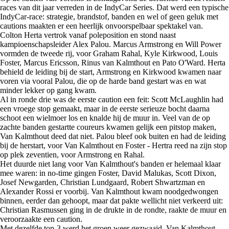
races van dit jaar verreden in de IndyCar Series. Dat werd een typische
IndyCar-race: strategie, brandstof, banden en wel of geen geluk met
cautions maakten er een heerlijk onvoorspelbaar spektakel van.
Colton Herta vertrok vanaf poleposition en stond naast
kampioenschapsleider Alex Palou. Marcus Armstrong en Will Power
vormden de tweede rij, voor Graham Rahal, Kyle Kirkwood, Louis
Foster, Marcus Ericsson, Rinus van Kalmthout en Pato O'Ward. Herta
behield de leiding bij de start, Armstrong en Kirkwood kwamen naar
voren via vooral Palou, die op de harde band gestart was en wat
minder lekker op gang kwam.
Al in ronde drie was de eerste caution een feit: Scott McLaughlin had
een vroege stop gemaakt, maar in de eerste serieuze bocht daarna
schoot een wielmoer los en knalde hij de muur in. Veel van de op
zachte banden gestartte coureurs kwamen gelijk een pitstop maken,
Van Kalmthout deed dat niet. Palou bleef ook buiten en had de leiding
bij de herstart, voor Van Kalmthout en Foster - Hertra reed na zijn stop
op plek zeventien, voor Armstrong en Rahal.
Het duurde niet lang voor Van Kalmthout's banden er helemaal klaar
mee waren: in no-time gingen Foster, David Malukas, Scott Dixon,
Josef Newgarden, Christian Lundgaard, Robert Shwartzman en
Alexander Rossi er voorbij. Van Kalmthout kwam noodgedwongen
binnen, eerder dan gehoopt, maar dat pakte wellicht niet verkeerd uit:
Christian Rasmussen ging in de drukte in de rondte, raakte de muur en
veroorzaakte een caution.
Met dezelfde top-3 werd het groen weer gezwaaid, Van Kalmthout