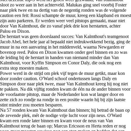
sloot zo weer aan in het achterveld. Malukas ging snel voorbij Foster
naar plek twee en na dertig van de negentig ronden was de volgende
caution een feit: Rossi schampte de muur, kreeg een klapband en moest
zijn auto parkeren. Er werden weer veel pitstops gemaakt, maar niet
door Van Kalmthout, die zo vanaf plek drie kon herstarten, achter
Palou en Dixon.
De herstart was geen doorslaand succes: Van Kalmthout's teamgenoot
Jacob Abel, het hele jaar al bepaald niet indrukwekkend bezig, ging de
muur in na een aanvaring in het middenveld, waarna Newgarden er
bovenop reed. Palou en Dixon kwamen onder geel binnen en zo was
de leiding bij de herstart in handen van niemand minder dan Van
Kalmthout, voor Kyffin Simpson en Conor Daly, die ook nog een
extra stop moesten maken.
Power werd in de strijd om plek vijf tegen de muur getikt, maar kon
door zonder caution. O'Ward schoof ondertussen langs Daly en
Simpson door naar plek twee, maar Van Kalmthout kreeg hij nog niet
te pakken. Na dik vijftig ronden kwam de één na de ander binnen voor
de voorlaatste pitstop, maar de Nederlander kon wat langer door en
zette zich zo rondje na rondje in een positie waarin hij bij zijn laatste
stint minder zou moeten besparen.
Na 57 ronden kwam Van Kalmthout dan binnen; hij betrad de baan op
de zevende plek, mét de nodige vrije lucht voor zijn neus. O'Ward
kwam een ronde later binnen en kwam voor de neus van Van
Kalmthout terug de baan op; Marcus Ericsson en Herta reden er nog