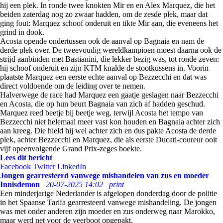
hij een plek. In ronde twee knokten Mir en en Alex Marquez, die het
beiden zaterdag nog zo zwaar hadden, om de zesde plek, maar dat
ging fout: Marquez schoof onderuit en tikte Mir aan, die eveneens het
grind in dook.
Acosta opende ondertussen ook de aanval op Bagnaia en nam de
derde plek over. De tweevoudig wereldkampioen moest daarna ook de
strijd aanbinden met Bastianini, die lekker bezig was, tot ronde zeven:
hij schoof onderuit en zijn KTM knalde de stootkussens in. Voorin
plaatste Marquez een eerste echte aanval op Bezzecchi en dat was
direct voldoende om de leiding over te nemen.
Halverwege de race had Marquez een gaatje geslagen naar Bezzecchi
en Acosta, die op hun beurt Bagnaia van zich af hadden geschud.
Marquez reed beetje bij beetje weg, terwijl Acosta het tempo van
Bezzecchi niet helemaal meer vast kon houden en Bagnaia achter zich
aan kreeg. Die hield hij wel achter zich en dus pakte Acosta de derde
plek, achter Bezzecchi en Marquez, die als eerste Ducati-coureur ooit
vijf opeenvolgende Grand Prix-zeges boekte.
Lees dit bericht
Facebook
Twitter
LinkedIn
Jongen gearresteerd vanwege mishandelen van zus en moeder
Innisdemon
20-07-2025 14:02
print
Een minderjarige Nederlander is afgelopen donderdag door de politie
in het Spaanse Tarifa gearresteerd vanwege mishandeling. De jongen
was met onder anderen zijn moeder en zus onderweg naar Marokko,
maar werd net voor de veerboot opgepakt.