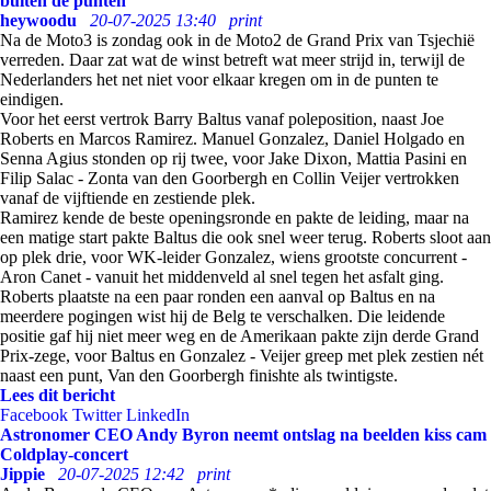
buiten de punten
heywoodu
20-07-2025 13:40
print
Na de Moto3 is zondag ook in de Moto2 de Grand Prix van Tsjechië
verreden. Daar zat wat de winst betreft wat meer strijd in, terwijl de
Nederlanders het net niet voor elkaar kregen om in de punten te
eindigen.
Voor het eerst vertrok Barry Baltus vanaf poleposition, naast Joe
Roberts en Marcos Ramirez. Manuel Gonzalez, Daniel Holgado en
Senna Agius stonden op rij twee, voor Jake Dixon, Mattia Pasini en
Filip Salac - Zonta van den Goorbergh en Collin Veijer vertrokken
vanaf de vijftiende en zestiende plek.
Ramirez kende de beste openingsronde en pakte de leiding, maar na
een matige start pakte Baltus die ook snel weer terug. Roberts sloot aan
op plek drie, voor WK-leider Gonzalez, wiens grootste concurrent -
Aron Canet - vanuit het middenveld al snel tegen het asfalt ging.
Roberts plaatste na een paar ronden een aanval op Baltus en na
meerdere pogingen wist hij de Belg te verschalken. Die leidende
positie gaf hij niet meer weg en de Amerikaan pakte zijn derde Grand
Prix-zege, voor Baltus en Gonzalez - Veijer greep met plek zestien nét
naast een punt, Van den Goorbergh finishte als twintigste.
Lees dit bericht
Facebook
Twitter
LinkedIn
Astronomer CEO Andy Byron neemt ontslag na beelden kiss cam
Coldplay-concert
Jippie
20-07-2025 12:42
print