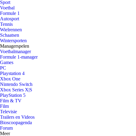
Sport
Voetbal
Formule 1
Autosport
Tennis
Wielrennen
Schaatsen
Wintersporten
Managerspelen
Voetbalmanager
Formule 1-manager
Games
PC
Playstation 4
Xbox One
Nintendo Switch
Xbox Series X|S
PlayStation 5
Film & TV
Film
Televisie
Trailers en Videos
Bioscoopagenda
Forum
Meer