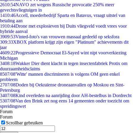
26
10:54
NAVO zet wegens Russische provocatie 250% meer
gevechtsvliegtuigen in
14
10:46
Accell, moederbedrijf Sparta en Batavus, vraagt uitstel van
betaling aan
19
10:44
Drone met explosieven bij Duits vliegveld voedt vrees voor
hybride aanval
39
09:53
Vinted-foto's van vrouwen massaal gedeeld op seksfora
3
09:33
XBOX platform krijgt zijn eigen "Platinum" achievements dit
jaar
46
09:22
Progressieve Democraat El-Sayed wint nipt voorverkiezing
Michigan
34
08:18
Wakker Dier dient klacht in tegen insectenfabriek Protix om
duurzaamheidsclaims
85
07/08
'Witte' mannen discrimineren is volgens OM geen enkel
probleem
27
07/08
Doden bij Oekraïense droneaanvallen op Moskou en Sint-
Petersburg
34
07/08
Kind overleden na aanrijding door AH-bestelbus in Dordrecht
53
07/08
Van den Brink zet nog eens 14 gemeenten onder toezicht om
spreidingswet
Forum
Forum
Scrollbar gebruiken