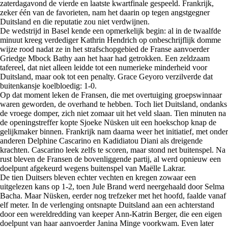
zaterdagavond de vierde en laatste kwartfinale gespeeld. Frankrijk,
zeker één van de favorieten, nam het daarin op tegen angstgegner
Duitsland en die reputatie zou niet verdwijnen.
De wedstrijd in Basel kende een opmerkelijk begin: al in de twaalfde
minuut kreeg verdediger Kathrin Hendrich op onbeschrijflijk domme
wijze rood nadat ze in het strafschopgebied de Franse aanvoerder
Griedge Mbock Bathy aan het haar had getrokken. Een zeldzaam
tafereel, dat niet alleen leidde tot een numerieke minderheid voor
Duitsland, maar ook tot een penalty. Grace Geyoro verzilverde dat
buitenkansje koelbloedig: 1-0.
Op dat moment leken de Fransen, die met overtuiging groepswinnaar
waren geworden, de overhand te hebben. Toch liet Duitsland, ondanks
de vroege domper, zich niet zomaar uit het veld slaan. Tien minuten na
de openingstreffer kopte Sjoeke Nüsken uit een hoekschop knap de
gelijkmaker binnen. Frankrijk nam daarna weer het initiatief, met onder
anderen Delphine Cascarino en Kadidiatou Diani als dreigende
krachten. Cascarino leek zelfs te scoren, maar stond net buitenspel. Na
rust bleven de Fransen de bovenliggende partij, al werd opnieuw een
doelpunt afgekeurd wegens buitenspel van Maëlle Lakrar.
De tien Duitsers bleven echter vechten en kregen zowaar een
uitgelezen kans op 1-2, toen Jule Brand werd neergehaald door Selma
Bacha. Maar Nüsken, eerder nog trefzeker met het hoofd, faalde vanaf
elf meter. In de verlenging ontsnapte Duitsland aan een achterstand
door een wereldredding van keeper Ann-Katrin Berger, die een eigen
doelpunt van haar aanvoerder Janina Minge voorkwam. Even later