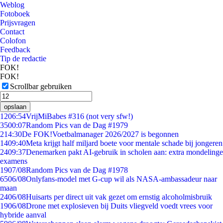
Weblog
Fotoboek
Prijsvragen
Contact
Colofon
Feedback
Tip de redactie
FOK!
FOK!
Scrollbar gebruiken
opslaan
12
06:54
VrijMiBabes #316 (not very sfw!)
35
00:07
Random Pics van de Dag #1979
2
14:30
De FOK!Voetbalmanager 2026/2027 is begonnen
14
09:40
Meta krijgt half miljard boete voor mentale schade bij jongeren
24
09:37
Denemarken pakt AI-gebruik in scholen aan: extra mondelinge
examens
19
07/08
Random Pics van de Dag #1978
65
06/08
Onlyfans-model met G-cup wil als NASA-ambassadeur naar
maan
24
06/08
Huisarts per direct uit vak gezet om ernstig alcoholmisbruik
19
06/08
Drone met explosieven bij Duits vliegveld voedt vrees voor
hybride aanval