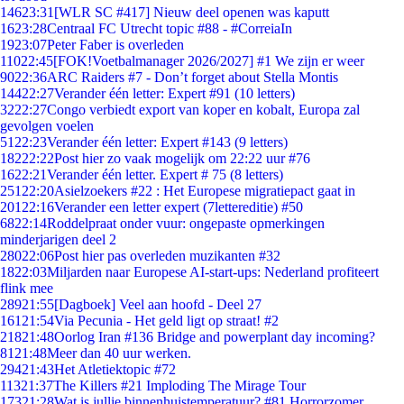
146
23:31
[WLR SC #417] Nieuw deel openen was kaputt
16
23:28
Centraal FC Utrecht topic #88 - #CorreiaIn
19
23:07
Peter Faber is overleden
110
22:45
[FOK!Voetbalmanager 2026/2027] #1 We zijn er weer
90
22:36
ARC Raiders #7 - Don’t forget about Stella Montis
144
22:27
Verander één letter: Expert #91 (10 letters)
32
22:27
Congo verbiedt export van koper en kobalt, Europa zal
gevolgen voelen
51
22:23
Verander één letter: Expert #143 (9 letters)
182
22:22
Post hier zo vaak mogelijk om 22:22 uur #76
16
22:21
Verander één letter. Expert # 75 (8 letters)
251
22:20
Asielzoekers #22 : Het Europese migratiepact gaat in
201
22:16
Verander een letter expert (7lettereditie) #50
68
22:14
Roddelpraat onder vuur: ongepaste opmerkingen
minderjarigen deel 2
280
22:06
Post hier pas overleden muzikanten #32
18
22:03
Miljarden naar Europese AI-start-ups: Nederland profiteert
flink mee
289
21:55
[Dagboek] Veel aan hoofd - Deel 27
161
21:54
Via Pecunia - Het geld ligt op straat! #2
218
21:48
Oorlog Iran #136 Bridge and powerplant day incoming?
81
21:48
Meer dan 40 uur werken.
294
21:43
Het Atletiektopic #72
113
21:37
The Killers #21 Imploding The Mirage Tour
173
21:28
Wat is jullie binnenhuistemperatuur? #81 Horrorzomer