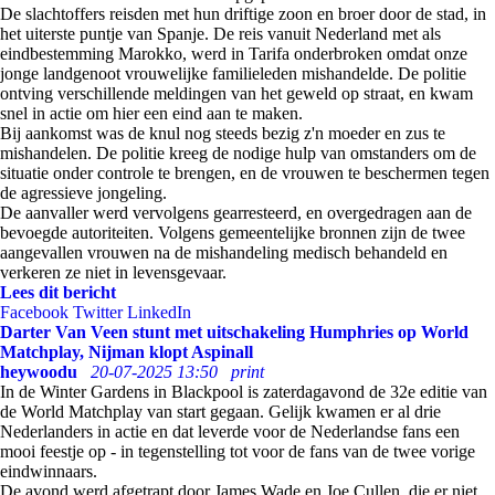
De slachtoffers reisden met hun driftige zoon en broer door de stad, in
het uiterste puntje van Spanje. De reis vanuit Nederland met als
eindbestemming Marokko, werd in Tarifa onderbroken omdat onze
jonge landgenoot vrouwelijke familieleden mishandelde. De politie
ontving verschillende meldingen van het geweld op straat, en kwam
snel in actie om hier een eind aan te maken.
Bij aankomst was de knul nog steeds bezig z'n moeder en zus te
mishandelen. De politie kreeg de nodige hulp van omstanders om de
situatie onder controle te brengen, en de vrouwen te beschermen tegen
de agressieve jongeling.
De aanvaller werd vervolgens gearresteerd, en overgedragen aan de
bevoegde autoriteiten. Volgens gemeentelijke bronnen zijn de twee
aangevallen vrouwen na de mishandeling medisch behandeld en
verkeren ze niet in levensgevaar.
Lees dit bericht
Facebook
Twitter
LinkedIn
Darter Van Veen stunt met uitschakeling Humphries op World
Matchplay, Nijman klopt Aspinall
heywoodu
20-07-2025 13:50
print
In de Winter Gardens in Blackpool is zaterdagavond de 32e editie van
de World Matchplay van start gegaan. Gelijk kwamen er al drie
Nederlanders in actie en dat leverde voor de Nederlandse fans een
mooi feestje op - in tegenstelling tot voor de fans van de twee vorige
eindwinnaars.
De avond werd afgetrapt door James Wade en Joe Cullen, die er niet