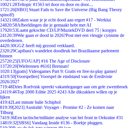
100
21:28
Teltopic #1563 tel door en door en door....
17
21:26
[HBO] Stuart Fails to Save the Universe (Big Bang Theory
spinoff)
143
21:08
Zaken waar je je echt dood aan ergert #17 - Werklui
248
20:58
Afbeeldingen die je gemaakt hebt met AI
179
20:53
Laatst gekochte CD/LP/MuziekDVD deel 75 | koopjes
241
20:39
Wie gaan er dood in 2026?Post met een vleugje cynisme de
overledenen.
44
20:30
GGZ heeft mij gezond verklaard.
23
20:29
Capibara's wandelen doodleuk het Braziliaanse parlement
binnen
257
20:25
[UFO/UAP] #16 The Age of Disclosure
137
20:20
[Wielrennen #616] Brennan!
10
20:13
[gratis] Videogames Part 9: Gratis en free-to-play games!
43
19:50
[Voorspellen] Voorspel de eindstand van de Eredivisie
2026/2027
7
19:48
Dries Roelvink spreekt vakantieganger aan om gele zwembroek
241
19:46
Top 2000 Editie 2025 #243 Alle dikzakken willen op je
lijken
4
19:42
Last minute balie Schiphol
8
19:39
[2023] Australië: Voyager - Promise #2 - Ze komen naar
Tilburg
74
19:36
Een tactische/militaire analyse van het front in Oekraïne #31
148
19:32
[SBS6] Vandaag Inside #136 - Boekje pluggen.
5
19:29
Ik ga de fok-toto winnen dit jaar