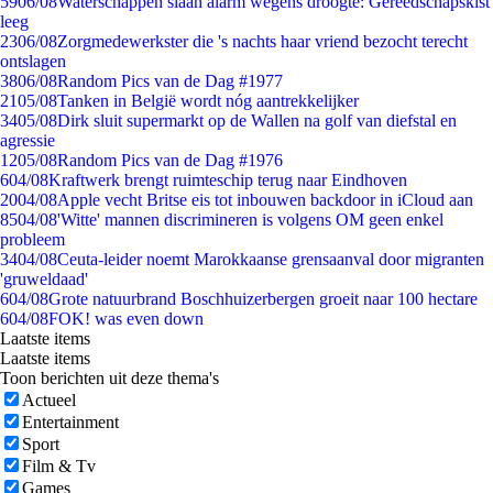
59
06/08
Waterschappen slaan alarm wegens droogte: Gereedschapskist
leeg
23
06/08
Zorgmedewerkster die 's nachts haar vriend bezocht terecht
ontslagen
38
06/08
Random Pics van de Dag #1977
21
05/08
Tanken in België wordt nóg aantrekkelijker
34
05/08
Dirk sluit supermarkt op de Wallen na golf van diefstal en
agressie
12
05/08
Random Pics van de Dag #1976
6
04/08
Kraftwerk brengt ruimteschip terug naar Eindhoven
20
04/08
Apple vecht Britse eis tot inbouwen backdoor in iCloud aan
85
04/08
'Witte' mannen discrimineren is volgens OM geen enkel
probleem
34
04/08
Ceuta-leider noemt Marokkaanse grensaanval door migranten
'gruweldaad'
6
04/08
Grote natuurbrand Boschhuizerbergen groeit naar 100 hectare
6
04/08
FOK! was even down
Laatste items
Laatste items
Toon berichten uit deze thema's
Actueel
Entertainment
Sport
Film & Tv
Games