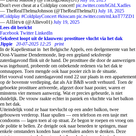
Don't ever cheat at a Coldplay concert!
pic.twitter.com/hGhLXadIes
— TheRealThelmaJohnson (@TheRealThelmaJ1)
July 18, 2025
#Coldplay
#ColdplayConcert
#kisscam
pic.twitter.com/mLknT77ZD1
— 𝔸𝕝𝕝𝕚𝕖𝕧𝕠 (@Allievo01)
July 19, 2025
Lees dit bericht
Facebook
Twitter
LinkedIn
Seksfeest loopt uit de klauwen: prostituee vlucht via het dak
Jippie
20-07-2025 12:25
print
In de Kapellestraat in het Belgische Appels, een deelgemeente van het
Oost-Vlaamse Dendermonde, liep een gepland seksfeestje
zaterdagavond flink uit de hand. De prostituee die door de aanwezigen
was ingehuurd, probeerde om onbekende redenen via het dak te
ontsnappen. Toen mengde ook haar pooier zich in de situatie.
Het voorval vond zaterdagavond rond 22 uur plaats in een appartement
op de bovenste verdieping, dat als Air B&B wordt verhuurd. Toen de
geboekte prostituee arriveerde, afgezet door haar pooier, waren er
minstens vier mensen aanwezig. Wat er precies gebeurde, is niet
duidelijk. De vrouw raakte echter in paniek en vluchtte via het balkon
en het dak.
Uiteindelijk vond ze haar toevlucht op een ander balkon, twee
gebouwen verderop. Haar spullen — een telefoon en een tasje met
condooms — lagen toen al op straat. Ze begon te roepen en vroeg om
de politie te bellen. Ze dreigde ook naar beneden te springen, maar
enkele omstanders konden haar overhalen anders te denken. Deze