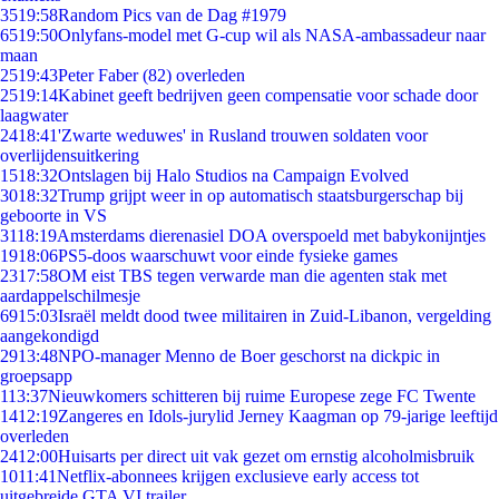
35
19:58
Random Pics van de Dag #1979
65
19:50
Onlyfans-model met G-cup wil als NASA-ambassadeur naar
maan
25
19:43
Peter Faber (82) overleden
25
19:14
Kabinet geeft bedrijven geen compensatie voor schade door
laagwater
24
18:41
'Zwarte weduwes' in Rusland trouwen soldaten voor
overlijdensuitkering
15
18:32
Ontslagen bij Halo Studios na Campaign Evolved
30
18:32
Trump grijpt weer in op automatisch staatsburgerschap bij
geboorte in VS
31
18:19
Amsterdams dierenasiel DOA overspoeld met babykonijntjes
19
18:06
PS5-doos waarschuwt voor einde fysieke games
23
17:58
OM eist TBS tegen verwarde man die agenten stak met
aardappelschilmesje
69
15:03
Israël meldt dood twee militairen in Zuid-Libanon, vergelding
aangekondigd
29
13:48
NPO-manager Menno de Boer geschorst na dickpic in
groepsapp
1
13:37
Nieuwkomers schitteren bij ruime Europese zege FC Twente
14
12:19
Zangeres en Idols-jurylid Jerney Kaagman op 79-jarige leeftijd
overleden
24
12:00
Huisarts per direct uit vak gezet om ernstig alcoholmisbruik
10
11:41
Netflix-abonnees krijgen exclusieve early access tot
uitgebreide GTA VI trailer