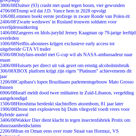
38
06/08
Duitser (93) crasht met quad tegen boom, vier gewonden
47
06/08
Trump wil dat J.D. Vance hem in 2028 opvolgt
1
06/08
Lemmen boekt eerste profzege in zware Ronde van Polen-rit
24
06/08
'Zwarte weduwes' in Rusland trouwen soldaten voor
overlijdensuitkering
14
06/08
Zangeres en Idols-jurylid Jerney Kaagman op 79-jarige leeftijd
overleden
10
06/08
Netflix-abonnees krijgen exclusieve early access tot
uitgebreide GTA VI trailer
65
06/08
Onlyfans-model met G-cup wil als NASA-ambassadeur naar
maan
24
06/08
Huisarts per direct uit vak gezet om ernstig alcoholmisbruik
3
06/08
XBOX platform krijgt zijn eigen "Platinum" achievements dit
jaar
12
06/08
Capibara's lopen Braziliaans parlementsgebouw Mato Grosso
binnen
69
06/08
Israël meldt dood twee militairen in Zuid-Libanon, vergelding
aangekondigd
15
06/08
Hiroshima herdenkt slachtoffers atoombom, 81 jaar later
19
06/08
Drone met explosieven bij Duits vliegveld voedt vrees voor
hybride aanval
34
06/08
Wakker Dier dient klacht in tegen insectenfabriek Protix om
duurzaamheidsclaims
22
06/08
Iran en Oman eens over route Straat van Hormuz, VS