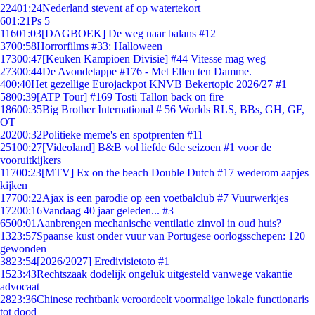
224
01:24
Nederland stevent af op watertekort
6
01:21
Ps 5
116
01:03
[DAGBOEK] De weg naar balans #12
37
00:58
Horrorfilms #33: Halloween
173
00:47
[Keuken Kampioen Divisie] #44 Vitesse mag weg
273
00:44
De Avondetappe #176 - Met Ellen ten Damme.
4
00:40
Het gezellige Eurojackpot KNVB Bekertopic 2026/27 #1
58
00:39
[ATP Tour] #169 Tosti Tallon back on fire
186
00:35
Big Brother International # 56 Worlds RLS, BBs, GH, GF,
OT
202
00:32
Politieke meme's en spotprenten #11
251
00:27
[Videoland] B&B vol liefde 6de seizoen #1 voor de
vooruitkijkers
117
00:23
[MTV] Ex on the beach Double Dutch #17 wederom aapjes
kijken
177
00:22
Ajax is een parodie op een voetbalclub #7 Vuurwerkjes
172
00:16
Vandaag 40 jaar geleden... #3
65
00:01
Aanbrengen mechanische ventilatie zinvol in oud huis?
13
23:57
Spaanse kust onder vuur van Portugese oorlogsschepen: 120
gewonden
38
23:54
[2026/2027] Eredivisietoto #1
15
23:43
Rechtszaak dodelijk ongeluk uitgesteld vanwege vakantie
advocaat
28
23:36
Chinese rechtbank veroordeelt voormalige lokale functionaris
tot dood