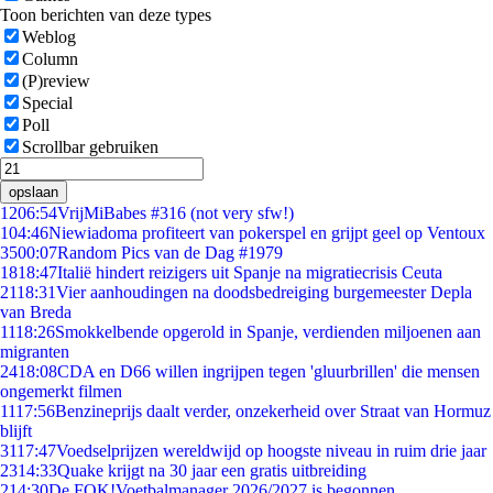
Toon berichten van deze types
Weblog
Column
(P)review
Special
Poll
Scrollbar gebruiken
opslaan
12
06:54
VrijMiBabes #316 (not very sfw!)
1
04:46
Niewiadoma profiteert van pokerspel en grijpt geel op Ventoux
35
00:07
Random Pics van de Dag #1979
18
18:47
Italië hindert reizigers uit Spanje na migratiecrisis Ceuta
21
18:31
Vier aanhoudingen na doodsbedreiging burgemeester Depla
van Breda
11
18:26
Smokkelbende opgerold in Spanje, verdienden miljoenen aan
migranten
24
18:08
CDA en D66 willen ingrijpen tegen 'gluurbrillen' die mensen
ongemerkt filmen
11
17:56
Benzineprijs daalt verder, onzekerheid over Straat van Hormuz
blijft
31
17:47
Voedselprijzen wereldwijd op hoogste niveau in ruim drie jaar
23
14:33
Quake krijgt na 30 jaar een gratis uitbreiding
2
14:30
De FOK!Voetbalmanager 2026/2027 is begonnen