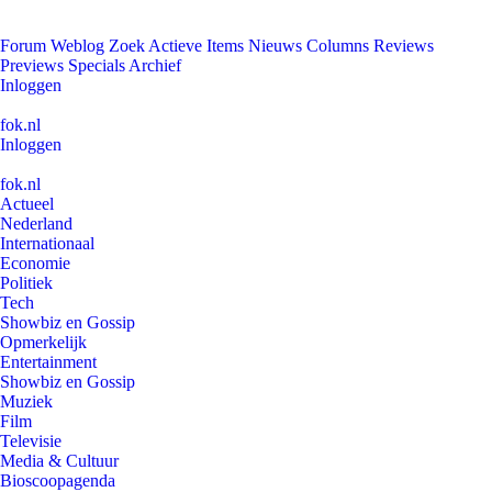
Forum
Weblog
Zoek
Actieve Items
Nieuws
Columns
Reviews
Previews
Specials
Archief
Inloggen
fok.nl
Inloggen
fok.nl
Actueel
Nederland
Internationaal
Economie
Politiek
Tech
Showbiz en Gossip
Opmerkelijk
Entertainment
Showbiz en Gossip
Muziek
Film
Televisie
Media & Cultuur
Bioscoopagenda