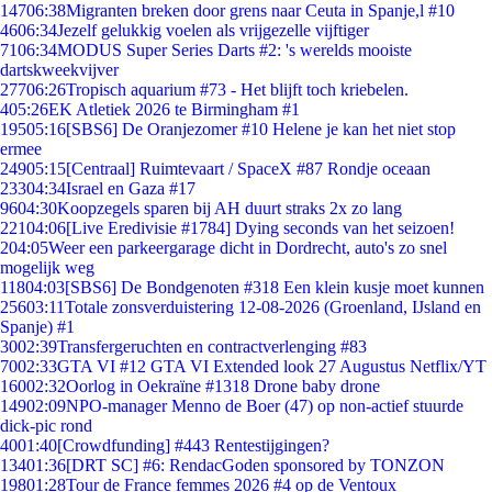
147
06:38
Migranten breken door grens naar Ceuta in Spanje,l #10
46
06:34
Jezelf gelukkig voelen als vrijgezelle vijftiger
71
06:34
MODUS Super Series Darts #2: 's werelds mooiste
dartskweekvijver
277
06:26
Tropisch aquarium #73 - Het blijft toch kriebelen.
4
05:26
EK Atletiek 2026 te Birmingham #1
195
05:16
[SBS6] De Oranjezomer #10 Helene je kan het niet stop
ermee
249
05:15
[Centraal] Ruimtevaart / SpaceX #87 Rondje oceaan
233
04:34
Israel en Gaza #17
96
04:30
Koopzegels sparen bij AH duurt straks 2x zo lang
221
04:06
[Live Eredivisie #1784] Dying seconds van het seizoen!
2
04:05
Weer een parkeergarage dicht in Dordrecht, auto's zo snel
mogelijk weg
118
04:03
[SBS6] De Bondgenoten #318 Een klein kusje moet kunnen
256
03:11
Totale zonsverduistering 12-08-2026 (Groenland, IJsland en
Spanje) #1
30
02:39
Transfergeruchten en contractverlenging #83
70
02:33
GTA VI #12 GTA VI Extended look 27 Augustus Netflix/YT
160
02:32
Oorlog in Oekraïne #1318 Drone baby drone
149
02:09
NPO-manager Menno de Boer (47) op non-actief stuurde
dick-pic rond
40
01:40
[Crowdfunding] #443 Rentestijgingen?
134
01:36
[DRT SC] #6: RendacGoden sponsored by TONZON
198
01:28
Tour de France femmes 2026 #4 op de Ventoux