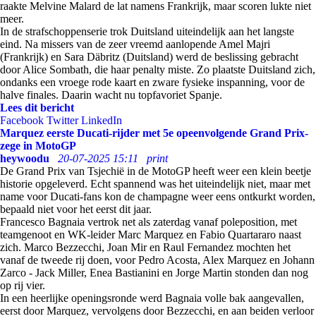
raakte Melvine Malard de lat namens Frankrijk, maar scoren lukte niet
meer.
In de strafschoppenserie trok Duitsland uiteindelijk aan het langste
eind. Na missers van de zeer vreemd aanlopende Amel Majri
(Frankrijk) en Sara Däbritz (Duitsland) werd de beslissing gebracht
door Alice Sombath, die haar penalty miste. Zo plaatste Duitsland zich,
ondanks een vroege rode kaart en zware fysieke inspanning, voor de
halve finales. Daarin wacht nu topfavoriet Spanje.
Lees dit bericht
Facebook
Twitter
LinkedIn
Marquez eerste Ducati-rijder met 5e opeenvolgende Grand Prix-
zege in MotoGP
heywoodu
20-07-2025 15:11
print
De Grand Prix van Tsjechië in de MotoGP heeft weer een klein beetje
historie opgeleverd. Echt spannend was het uiteindelijk niet, maar met
name voor Ducati-fans kon de champagne weer eens ontkurkt worden,
bepaald niet voor het eerst dit jaar.
Francesco Bagnaia vertrok net als zaterdag vanaf poleposition, met
teamgenoot en WK-leider Marc Marquez en Fabio Quartararo naast
zich. Marco Bezzecchi, Joan Mir en Raul Fernandez mochten het
vanaf de tweede rij doen, voor Pedro Acosta, Alex Marquez en Johann
Zarco - Jack Miller, Enea Bastianini en Jorge Martin stonden dan nog
op rij vier.
In een heerlijke openingsronde werd Bagnaia volle bak aangevallen,
eerst door Marquez, vervolgens door Bezzecchi, en aan beiden verloor