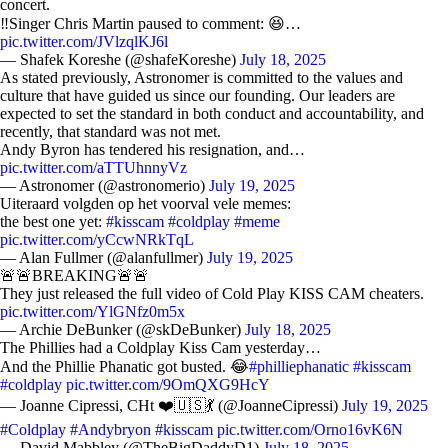
concert.
‼️Singer Chris Martin paused to comment: 😆…
pic.twitter.com/JVlzqlKJ6l
— Shafek Koreshe (@shafeKoreshe)
July 18, 2025
As stated previously, Astronomer is committed to the values and
culture that have guided us since our founding. Our leaders are
expected to set the standard in both conduct and accountability, and
recently, that standard was not met.
Andy Byron has tendered his resignation, and…
pic.twitter.com/aTTUhnnyVz
— Astronomer (@astronomerio)
July 19, 2025
Uiteraard volgden op het voorval vele memes:
the best one yet:
#kisscam
#coldplay
#meme
pic.twitter.com/yCcwNRkTqL
— Alan Fullmer (@alanfullmer)
July 19, 2025
🚨🚨BREAKING🚨🚨
They just released the full video of Cold Play KISS CAM cheaters.
pic.twitter.com/YlGNfz0m5x
— Archie DeBunker (@skDeBunker)
July 18, 2025
The Phillies had a Coldplay Kiss Cam yesterday…
And the Phillie Phanatic got busted. 😂
#philliephanatic
#kisscam
#coldplay
pic.twitter.com/9OmQXG9HcY
— Joanne Cipressi, CHt ❤️🇺🇸💃 (@JoanneCipressi)
July 19, 2025
#Coldplay
#Andybryon
#kisscam
pic.twitter.com/Orno16vK6N
— David Mabbley (@TheBigDaddyD1)
July 18, 2025