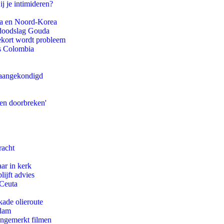
ij je intimideren?
na en Noord-Korea
r doodslag Gouda
ekort wordt probleem
ls Colombia
g aangekondigd
pen doorbreken'
racht
ar in kerk
ijft advies
 Ceuta
kade olieroute
rdam
ongemerkt filmen