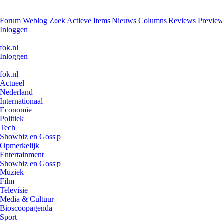
Forum
Weblog
Zoek
Actieve Items
Nieuws
Columns
Reviews
Previe
Inloggen
fok.nl
Inloggen
fok.nl
Actueel
Nederland
Internationaal
Economie
Politiek
Tech
Showbiz en Gossip
Opmerkelijk
Entertainment
Showbiz en Gossip
Muziek
Film
Televisie
Media & Cultuur
Bioscoopagenda
Sport