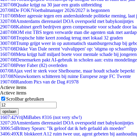
23
07/08
Quake krijgt na 30 jaar een gratis uitbreiding
2
07/08
De FOK!Voetbalmanager 2026/2027 is begonnen
71
07/08
Meer agressie tegen een andersluidende politieke mening, laat j
32
07/08
Amsterdams dierenasiel DOA overspoeld met babykonijntjes
29
07/08
Kabinet geeft bedrijven geen compensatie voor schade door la
24
07/08
OM eist TBS tegen verwarde man die agenten stak met aardap
30
07/08
Tropische hitte keert zondag terug met lokaal 32 graden
30
07/08
Trump grijpt weer in op automatisch staatsburgerschap bij geb
57
07/08
Dikke Van Dale neemt 'vulvalippen' op: 'stigma op schaamlip
16
07/08
Meta krijgt half miljard boete voor mentale schade bij jongeren
20
07/08
Denemarken pakt AI-gebruik in scholen aan: extra mondeling
25
07/08
Peter Faber (82) overleden
0
07/08
Ajax veel te sterk voor Shelbourne, maar houdt schade beperkt
1
07/08
Nieuwkomers schitteren bij ruime Europese zege FC Twente
19
07/08
Random Pics van de Dag #1978
Actieve items
Actieve items
Scrollbar gebruiken
opslaan
16
07:42
VrijMiBabes #316 (not very sfw!)
32
07:20
Amsterdams dierenasiel DOA overspoeld met babykonijntjes
30
06:54
Britney Spears: "Ik geloof dat ik heb gefaald als moeder"
34
06:49
XR blokkeert A12 ruim twee uur, agent gebeten bij aanhoudin