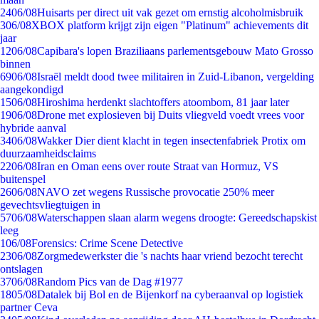
24
06/08
Huisarts per direct uit vak gezet om ernstig alcoholmisbruik
3
06/08
XBOX platform krijgt zijn eigen "Platinum" achievements dit
jaar
12
06/08
Capibara's lopen Braziliaans parlementsgebouw Mato Grosso
binnen
69
06/08
Israël meldt dood twee militairen in Zuid-Libanon, vergelding
aangekondigd
15
06/08
Hiroshima herdenkt slachtoffers atoombom, 81 jaar later
19
06/08
Drone met explosieven bij Duits vliegveld voedt vrees voor
hybride aanval
34
06/08
Wakker Dier dient klacht in tegen insectenfabriek Protix om
duurzaamheidsclaims
22
06/08
Iran en Oman eens over route Straat van Hormuz, VS
buitenspel
26
06/08
NAVO zet wegens Russische provocatie 250% meer
gevechtsvliegtuigen in
57
06/08
Waterschappen slaan alarm wegens droogte: Gereedschapskist
leeg
1
06/08
Forensics: Crime Scene Detective
23
06/08
Zorgmedewerkster die 's nachts haar vriend bezocht terecht
ontslagen
37
06/08
Random Pics van de Dag #1977
18
05/08
Datalek bij Bol en de Bijenkorf na cyberaanval op logistiek
partner Ceva