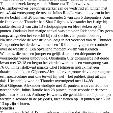
Thunder bezoek kreeg van de Minnesota Timberwolves.
De Timberwolves begonnen sterker aan de wedstrijd en gingen met
een 48-44 voorsprong de rust in. Julius Randle was in topvorm in het
eerste bedrijf met 20 punten, waaronder 5 van zijn 6 driepunters. Aan
de kant van de Thunder had Shai Gilgeous-Alexander het lastig: hij
raakte slechts 2 van zijn 13 schotpogingen en bleef steken op 11
punten. Ondanks hun matige aanval was het voor Oklahoma City geen
ramp, aangezien het verschil bij rust slechts vier punten bedroeg.
Na rust kantelde de wedstrijd volledig in het voordeel van de Thunder.
Ze openden het derde kwart met een 10-0 run en grepen de controle
over de wedstrijd. Een opvallend moment kwam van Kenrich
Williams, die met een jumper en gelijk daarna een driepunter de
voorsprong verder uitbouwde. Oklahoma City domineerde het derde
kwart met 32-18 en begon het vierde kwart met een voorsprong van
76-66. In het slotkwart maakte Chet Holmgren indruk met een
draaiende dunk, en Gilgeous-Alexander vergrootte de voorsprong met
een spectaculaire
and-one
terwijl hij viel – het publiek ging uit zijn
dak. Uiteindelijk won de Thunder overtuigend met 114-88.
Shai Gilgeous-Alexander eindigde met 31 punten, waarvan 20 in de
tweede helft. Julius Randle had 28 punten, maar scoorde er daarvan
juist maar 8 na rust. Anthony Edwards, die gemiddeld 26,5 punten per
wedstrijd scoorde in de play-offs, bleef steken op 18 punten met 5 uit
13 op zijn schoten.
Reacties
Thunder-coach Mark Daigneault was tevreden dat zijn team ondanks