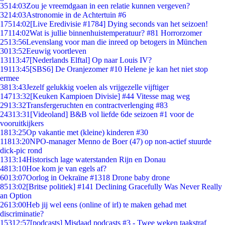
35
14:03
Zou je vreemdgaan in een relatie kunnen vergeven?
32
14:03
Astronomie in de Achtertuin #6
175
14:02
[Live Eredivisie #1784] Dying seconds van het seizoen!
171
14:02
Wat is jullie binnenhuistemperatuur? #81 Horrorzomer
25
13:56
Levenslang voor man die inreed op betogers in München
30
13:52
Eeuwig voortleven
131
13:47
[Nederlands Elftal] Op naar Louis IV?
191
13:45
[SBS6] De Oranjezomer #10 Helene je kan het niet stop
ermee
38
13:43
Jezelf gelukkig voelen als vrijgezelle vijftiger
147
13:32
[Keuken Kampioen Divisie] #44 Vitesse mag weg
29
13:32
Transfergeruchten en contractverlenging #83
243
13:31
[Videoland] B&B vol liefde 6de seizoen #1 voor de
vooruitkijkers
18
13:25
Op vakantie met (kleine) kinderen #30
118
13:20
NPO-manager Menno de Boer (47) op non-actief stuurde
dick-pic rond
13
13:14
Historisch lage waterstanden Rijn en Donau
48
13:10
Hoe kom je van egels af?
60
13:07
Oorlog in Oekraïne #1318 Drone baby drone
85
13:02
[Britse politiek] #141 Declining Gracefully Was Never Really
an Option
26
13:00
Heb jij wel eens (online of irl) te maken gehad met
discriminatie?
153
12:57
[podcasts] Misdaad podcasts #3 - Twee weken taakstraf