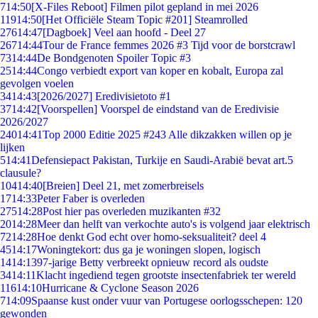
7
14:50
[X-Files Reboot] Filmen pilot gepland in mei 2026
119
14:50
[Het Officiële Steam Topic #201] Steamrolled
276
14:47
[Dagboek] Veel aan hoofd - Deel 27
267
14:44
Tour de France femmes 2026 #3 Tijd voor de borstcrawl
73
14:44
De Bondgenoten Spoiler Topic #3
25
14:44
Congo verbiedt export van koper en kobalt, Europa zal
gevolgen voelen
34
14:43
[2026/2027] Eredivisietoto #1
37
14:42
[Voorspellen] Voorspel de eindstand van de Eredivisie
2026/2027
240
14:41
Top 2000 Editie 2025 #243 Alle dikzakken willen op je
lijken
5
14:41
Defensiepact Pakistan, Turkije en Saudi-Arabië bevat art.5
clausule?
104
14:40
[Breien] Deel 21, met zomerbreisels
17
14:33
Peter Faber is overleden
275
14:28
Post hier pas overleden muzikanten #32
20
14:28
Meer dan helft van verkochte auto's is volgend jaar elektrisch
72
14:28
Hoe denkt God echt over homo-seksualiteit? deel 4
45
14:17
Woningtekort: dus ga je woningen slopen, logisch
14
14:13
97-jarige Betty verbreekt opnieuw record als oudste
34
14:11
Klacht ingediend tegen grootste insectenfabriek ter wereld
116
14:10
Hurricane & Cyclone Season 2026
7
14:09
Spaanse kust onder vuur van Portugese oorlogsschepen: 120
gewonden