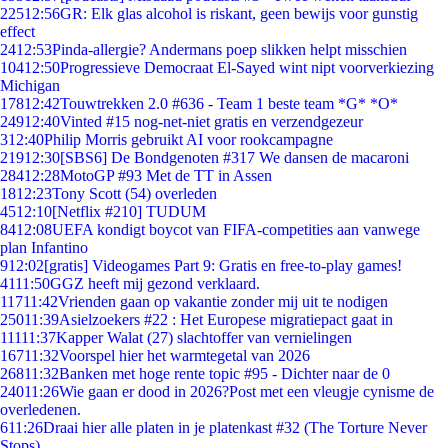
225
12:56
GR: Elk glas alcohol is riskant, geen bewijs voor gunstig
effect
24
12:53
Pinda-allergie? Andermans poep slikken helpt misschien
104
12:50
Progressieve Democraat El-Sayed wint nipt voorverkiezing
Michigan
178
12:42
Touwtrekken 2.0 #636 - Team 1 beste team *G* *O*
249
12:40
Vinted #15 nog-net-niet gratis en verzendgezeur
3
12:40
Philip Morris gebruikt AI voor rookcampagne
219
12:30
[SBS6] De Bondgenoten #317 We dansen de macaroni
284
12:28
MotoGP #93 Met de TT in Assen
18
12:23
Tony Scott (54) overleden
45
12:10
[Netflix #210] TUDUM
84
12:08
UEFA kondigt boycot van FIFA-competities aan vanwege
plan Infantino
9
12:02
[gratis] Videogames Part 9: Gratis en free-to-play games!
41
11:50
GGZ heeft mij gezond verklaard.
117
11:42
Vrienden gaan op vakantie zonder mij uit te nodigen
250
11:39
Asielzoekers #22 : Het Europese migratiepact gaat in
111
11:37
Kapper Walat (27) slachtoffer van vernielingen
167
11:32
Voorspel hier het warmtegetal van 2026
268
11:32
Banken met hoge rente topic #95 - Dichter naar de 0
240
11:26
Wie gaan er dood in 2026?Post met een vleugje cynisme de
overledenen.
6
11:26
Draai hier alle platen in je platenkast #32 (The Torture Never
Stops)