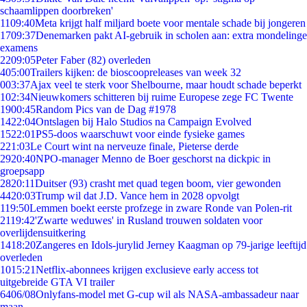
schaamlippen doorbreken'
11
09:40
Meta krijgt half miljard boete voor mentale schade bij jongeren
17
09:37
Denemarken pakt AI-gebruik in scholen aan: extra mondelinge
examens
22
09:05
Peter Faber (82) overleden
4
05:00
Trailers kijken: de bioscoopreleases van week 32
0
03:37
Ajax veel te sterk voor Shelbourne, maar houdt schade beperkt
1
02:34
Nieuwkomers schitteren bij ruime Europese zege FC Twente
19
00:45
Random Pics van de Dag #1978
14
22:04
Ontslagen bij Halo Studios na Campaign Evolved
15
22:01
PS5-doos waarschuwt voor einde fysieke games
2
21:03
Le Court wint na nerveuze finale, Pieterse derde
29
20:40
NPO-manager Menno de Boer geschorst na dickpic in
groepsapp
28
20:11
Duitser (93) crasht met quad tegen boom, vier gewonden
44
20:03
Trump wil dat J.D. Vance hem in 2028 opvolgt
1
19:50
Lemmen boekt eerste profzege in zware Ronde van Polen-rit
21
19:42
'Zwarte weduwes' in Rusland trouwen soldaten voor
overlijdensuitkering
14
18:20
Zangeres en Idols-jurylid Jerney Kaagman op 79-jarige leeftijd
overleden
10
15:21
Netflix-abonnees krijgen exclusieve early access tot
uitgebreide GTA VI trailer
64
06/08
Onlyfans-model met G-cup wil als NASA-ambassadeur naar
maan