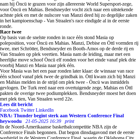
nam hij Öncü te grazen voor zijn allereerste World Supersport-zege,
voor Öncü en Mahias. Bendsneyder vocht zich naar een uitstekende
achtste plek en met de nulscore van Manzi deed hij zo degelijke zaken
in het kampioenschap - Van Straalen's race eindigde al in de eerste
ronde.
Race twee
Op basis van de snelste ronden in race één stond Masia op
poleposition, voor Öncü en Mahias. Manzi, Debise en Öttl vormden rij
twee, met Schrötter, Bendsneyder en Booth-Amos op de derde rij en
Van Straalen op plek veertien. Masia nam de leiding, maar met een
heerlijke move schoof Öncü elf ronden voor het einde vanaf plek drie
voorbij Manzi en Masia naar plek één.
Voor Masia was het een paar ronden later klaar: de winnaar van race
één schoof vanaf plek twee de grindbak in. Öttl kwam zich bij Manzi
en Mahias melden in de strijd om plek twee - Öncü was inmiddels
gevlogen. De Turk reed naar een overtuigende zege, Mahias en Öttl
pakten de overige twee podiumplekken. Bendsneyder moest het doen
met plek tien, Van Straalen werd 22e.
Lees dit bericht
Facebook
Twitter
LinkedIn
NBA: Thunder begint sterk aan Western Conference Final
heywoodu
21-05-2025 16:39
print
In de Noord-Amerikaanse basketbalcompetitie NBA zijn de
Conference Finals begonnen. Dat begon dinsdagavond met de eerste
wedstrijd in de Western Conference Final, waarin de Oklahoma City