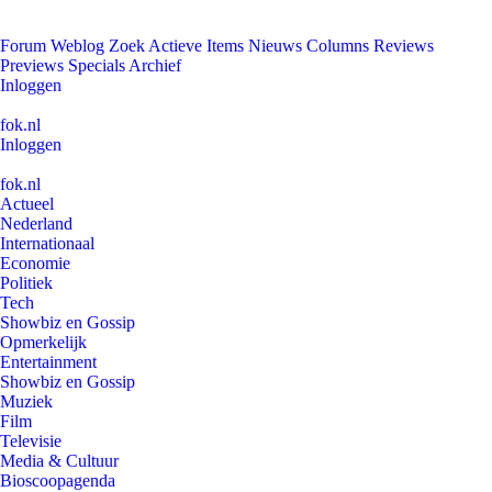
Forum
Weblog
Zoek
Actieve Items
Nieuws
Columns
Reviews
Previews
Specials
Archief
Inloggen
fok.nl
Inloggen
fok.nl
Actueel
Nederland
Internationaal
Economie
Politiek
Tech
Showbiz en Gossip
Opmerkelijk
Entertainment
Showbiz en Gossip
Muziek
Film
Televisie
Media & Cultuur
Bioscoopagenda