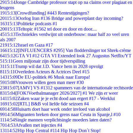
29
15:14
Jonge Cambridge professor stapt op na claims over plagiaat en
leugens
19
15:13
[Crowdfunding] #443 Rentestijgingen?
201
15:13
Oorlog Iran #136 Bridge and powerplant day incoming?
163
15:13
Politieke podcasts #1
200
15:13
Teltopic #1562 tel door en door en door....
45
15:13
Techniekles verdwijnt uit onderbouw: maar half zo veel uren
als 2007
219
15:12
Israel en Gaza #17
166
15:12
[INFLUENCERS #295] Van flodderslinger tot Shrek-crème
64
15:12
GTA VI #12 GTA VI Extended look 27 Augustus Netflix/YT
5
15:11
Geen miljonair zijn door tijdverspilling
31
15:11
Trump wil dat J.D. Vance hem in 2028 opvolgt
81
15:11
Overleden Acteurs & Actrices Deel #15
143
15:09
De EU-politiek #6 Musk naar Europa!
59
15:08
Vrouwen willen geen man meer #30
238
15:07
[AMV] VS #1312 spammers van de internationale rechtsorde
83
15:04
[FOK!Voetbalmanager 2026/2027] #1 We zijn er weer
141
15:02
Zaken waar je je echt dood aan ergert #17 - Werklui
169
15:02
[RTL] B&B vol liefde 6de seizoen #4
69
14:58
Huisarts doet haar werk onder invloed van alcohol
99
14:56
Migranten breken door grens naar Ceuta in Spanje,l #10
11
14:54
Single mannen verplichtsingle moeders laten daten?
70
14:53
Afvallen met injecties #4
131
14:52
Hip Hop Central #114 Hip Hop Don´t Stop!