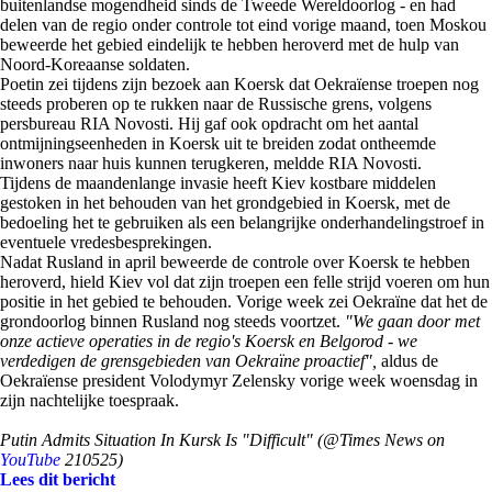
buitenlandse mogendheid sinds de Tweede Wereldoorlog - en had
delen van de regio onder controle tot eind vorige maand, toen Moskou
beweerde het gebied eindelijk te hebben heroverd met de hulp van
Noord-Koreaanse soldaten.
Poetin zei tijdens zijn bezoek aan Koersk dat Oekraïense troepen nog
steeds proberen op te rukken naar de Russische grens, volgens
persbureau RIA Novosti. Hij gaf ook opdracht om het aantal
ontmijningseenheden in Koersk uit te breiden zodat ontheemde
inwoners naar huis kunnen terugkeren, meldde RIA Novosti.
Tijdens de maandenlange invasie heeft Kiev kostbare middelen
gestoken in het behouden van het grondgebied in Koersk, met de
bedoeling het te gebruiken als een belangrijke onderhandelingstroef in
eventuele vredesbesprekingen.
Nadat Rusland in april beweerde de controle over Koersk te hebben
heroverd, hield Kiev vol dat zijn troepen een felle strijd voeren om hun
positie in het gebied te behouden. Vorige week zei Oekraïne dat het de
grondoorlog binnen Rusland nog steeds voortzet.
"We gaan door met
onze actieve operaties in de regio's Koersk en Belgorod - we
verdedigen de grensgebieden van Oekraïne proactief",
aldus de
Oekraïense president Volodymyr Zelensky vorige week woensdag in
zijn nachtelijke toespraak.
Putin Admits Situation In Kursk Is "Difficult" (@Times News on
YouTube
210525)
Lees dit bericht