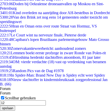
27
03:06
Doden bij Oekraïense droneaanvallen op Moskou en Sint-
Petersburg
34
01:01
Kind overleden na aanrijding door AH-bestelbus in Dordrecht
53
00:28
Van den Brink zet nog eens 14 gemeenten onder toezicht om
spreidingswet
22
22:50
Iran en Oman eens over route Straat van Hormuz, VS
buitenspel
2
22:17
Le Court wint na nerveuze finale, Pieterse derde
12
20:48
Capibara's lopen Braziliaans parlementsgebouw Mato Grosso
binnen
5
20:30
Zomervakantieweerbericht: aanhoudend zomers
1
20:21
Lemmen boekt eerste profzege in zware Ronde van Polen-rit
15
19:45
Hiroshima herdenkt slachtoffers atoombom, 81 jaar later
21
19:34
OM: vierde verdachte (18) vast op verdenking van beramen
aanslag
19
19:25
Random Pics van de Dag #1978
8
18:19
In Spider-Man: Brand New Day is Spidey echt weer Spidey
6
18:18
Nieuw slachtoffer in kindermisbruikzaak zorgprofessional Jan
B. (66)
Forum
Forum
Scrollbar gebruiken
opslaan