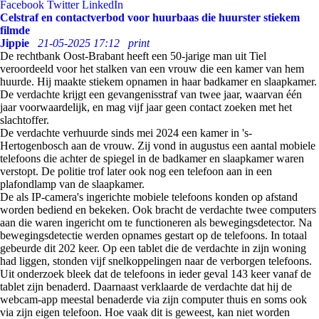
Facebook
Twitter
LinkedIn
Celstraf en contactverbod voor huurbaas die huurster stiekem
filmde
Jippie
21-05-2025 17:12
print
De rechtbank Oost-Brabant heeft een 50-jarige man uit Tiel
veroordeeld voor het stalken van een vrouw die een kamer van hem
huurde. Hij maakte stiekem opnamen in haar badkamer en slaapkamer.
De verdachte krijgt een gevangenisstraf van twee jaar, waarvan één
jaar voorwaardelijk, en mag vijf jaar geen contact zoeken met het
slachtoffer.
De verdachte verhuurde sinds mei 2024 een kamer in 's-
Hertogenbosch aan de vrouw. Zij vond in augustus een aantal mobiele
telefoons die achter de spiegel in de badkamer en slaapkamer waren
verstopt. De politie trof later ook nog een telefoon aan in een
plafondlamp van de slaapkamer.
De als IP-camera's ingerichte mobiele telefoons konden op afstand
worden bediend en bekeken. Ook bracht de verdachte twee computers
aan die waren ingericht om te functioneren als bewegingsdetector. Na
bewegingsdetectie werden opnames gestart op de telefoons. In totaal
gebeurde dit 202 keer. Op een tablet die de verdachte in zijn woning
had liggen, stonden vijf snelkoppelingen naar de verborgen telefoons.
Uit onderzoek bleek dat de telefoons in ieder geval 143 keer vanaf de
tablet zijn benaderd. Daarnaast verklaarde de verdachte dat hij de
webcam-app meestal benaderde via zijn computer thuis en soms ook
via zijn eigen telefoon. Hoe vaak dit is geweest, kan niet worden