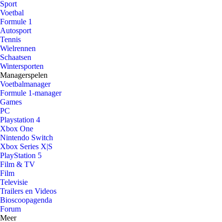
Sport
Voetbal
Formule 1
Autosport
Tennis
Wielrennen
Schaatsen
Wintersporten
Managerspelen
Voetbalmanager
Formule 1-manager
Games
PC
Playstation 4
Xbox One
Nintendo Switch
Xbox Series X|S
PlayStation 5
Film & TV
Film
Televisie
Trailers en Videos
Bioscoopagenda
Forum
Meer