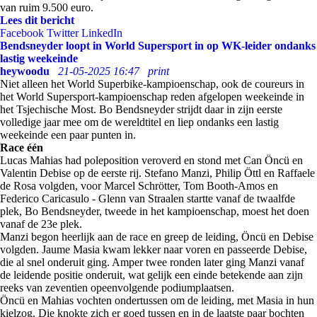
van ruim 9.500 euro.
Lees dit bericht
Facebook
Twitter
LinkedIn
Bendsneyder loopt in World Supersport in op WK-leider ondanks
lastig weekeinde
heywoodu
21-05-2025 16:47
print
Niet alleen het World Superbike-kampioenschap, ook de coureurs in
het World Supersport-kampioenschap reden afgelopen weekeinde in
het Tsjechische Most. Bo Bendsneyder strijdt daar in zijn eerste
volledige jaar mee om de wereldtitel en liep ondanks een lastig
weekeinde een paar punten in.
Race één
Lucas Mahias had poleposition veroverd en stond met Can Öncü en
Valentin Debise op de eerste rij. Stefano Manzi, Philip Öttl en Raffaele
de Rosa volgden, voor Marcel Schrötter, Tom Booth-Amos en
Federico Caricasulo - Glenn van Straalen startte vanaf de twaalfde
plek, Bo Bendsneyder, tweede in het kampioenschap, moest het doen
vanaf de 23e plek.
Manzi begon heerlijk aan de race en greep de leiding, Öncü en Debise
volgden. Jaume Masia kwam lekker naar voren en passeerde Debise,
die al snel onderuit ging. Amper twee ronden later ging Manzi vanaf
de leidende positie onderuit, wat gelijk een einde betekende aan zijn
reeks van zeventien opeenvolgende podiumplaatsen.
Öncü en Mahias vochten ondertussen om de leiding, met Masia in hun
kielzog. Die knokte zich er goed tussen en in de laatste paar bochten