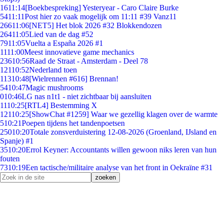
16
11:14
[Boekbespreking] Yesteryear - Caro Claire Burke
54
11:11
Post hier zo vaak mogelijk om 11:11 #39 Vanz11
266
11:06
[NET5] Het blok 2026 #32 Blokkendozen
264
11:05
Lied van de dag #52
79
11:05
Vuelta a España 2026 #1
11
11:00
Meest innovatieve game mechanics
236
10:56
Raad de Straat - Amsterdam - Deel 78
121
10:52
Nederland toen
113
10:48
[Wielrennen #616] Brennan!
54
10:47
Magic mushrooms
0
10:46
LG nas n1t1 - niet zichtbaar bij aansluiten
11
10:25
[RTL4] Bestemming X
121
10:25
[ShowChat #1259] Waar we gezellig klagen over de warmte
5
10:21
Poepen tijdens het tandenpoetsen
250
10:20
Totale zonsverduistering 12-08-2026 (Groenland, IJsland en
Spanje) #1
35
10:20
Errol Keyner: Accountants willen gewoon niks leren van hun
fouten
73
10:19
Een tactische/militaire analyse van het front in Oekraïne #31