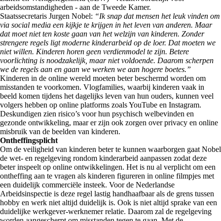
arbeidsomstandigheden - aan de Tweede Kamer.
Staatssecretaris Jurgen Nobel:
“Ik snap dat mensen het leuk vinden om
via social media een kijkje te krijgen in het leven van anderen. Maar
dat moet niet ten koste gaan van het welzijn van kinderen. Zonder
strengere regels ligt moderne kinderarbeid op de loer. Dat moeten we
niet willen. Kinderen horen geen verdienmodel te zijn. Betere
voorlichting is noodzakelijk, maar niet voldoende. Daarom scherpen
we de regels aan en gaan we werken we aan hogere boetes.”
Kinderen in de online wereld moeten beter beschermd worden om
misstanden te voorkomen. Vlogfamilies, waarbij kinderen vaak in
beeld komen tijdens het dagelijks leven van hun ouders, kunnen veel
volgers hebben op online platforms zoals YouTube en Instagram.
Deskundigen zien risico’s voor hun psychisch welbevinden en
gezonde ontwikkeling, maar er zijn ook zorgen over privacy en online
misbruik van de beelden van kinderen.
Ontheffingsplicht
Om de veiligheid van kinderen beter te kunnen waarborgen gaat Nobel
de wet- en regelgeving rondom kinderarbeid aanpassen zodat deze
beter inspeelt op online ontwikkelingen. Het is nu al verplicht om een
ontheffing aan te vragen als kinderen figureren in online filmpjes met
een duidelijk commerciële insteek. Voor de Nederlandse
Arbeidsinspectie is deze regel lastig handhaafbaar als de grens tussen
hobby en werk niet altijd duidelijk is. Ook is niet altijd sprake van een
duidelijke werkgever-werknemer relatie. Daarom zal de regelgeving
worden aangescherpt om misstanden tegen te gaan. Met de