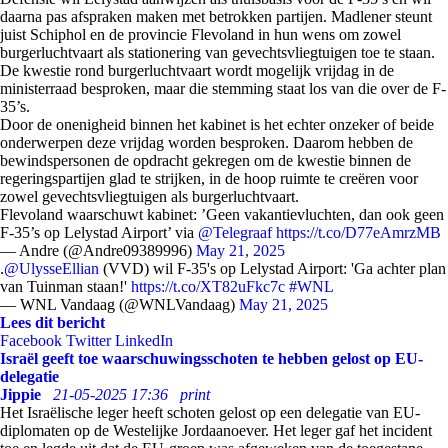
daarna pas afspraken maken met betrokken partijen. Madlener steunt
juist Schiphol en de provincie Flevoland in hun wens om zowel
burgerluchtvaart als stationering van gevechtsvliegtuigen toe te staan.
De kwestie rond burgerluchtvaart wordt mogelijk vrijdag in de
ministerraad besproken, maar die stemming staat los van die over de F-
35’s.
Door de onenigheid binnen het kabinet is het echter onzeker of beide
onderwerpen deze vrijdag worden besproken. Daarom hebben de
bewindspersonen de opdracht gekregen om de kwestie binnen de
regeringspartijen glad te strijken, in de hoop ruimte te creëren voor
zowel gevechtsvliegtuigen als burgerluchtvaart.
Flevoland waarschuwt kabinet: ’Geen vakantievluchten, dan ook geen
F-35’s op Lelystad Airport’ via
@Telegraaf
https://t.co/D77eAmrzMB
— Andre (@Andre09389996)
May 21, 2025
.
@UlysseEllian
(VVD) wil F-35's op Lelystad Airport: 'Ga achter plan
van Tuinman staan!'
https://t.co/XT82uFkc7c
#WNL
— WNL Vandaag (@WNLVandaag)
May 21, 2025
Lees dit bericht
Facebook
Twitter
LinkedIn
Israël geeft toe waarschuwingsschoten te hebben gelost op EU-
delegatie
Jippie
21-05-2025 17:36
print
Het Israëlische leger heeft schoten gelost op een delegatie van EU-
diplomaten op de Westelijke Jordaanoever. Het leger gaf het incident