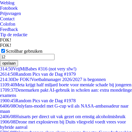
Weblog
Fotoboek
Prijsvragen
Contact
Colofon
Feedback
Tip de redactie
FOK!
FOK!
Scrollbar gebruiken
opslaan
3
14:50
VrijMiBabes #316 (not very sfw!)
26
14:50
Random Pics van de Dag #1979
2
14:30
De FOK!Voetbalmanager 2026/2027 is begonnen
11
09:40
Meta krijgt half miljard boete voor mentale schade bij jongeren
17
09:37
Denemarken pakt AI-gebruik in scholen aan: extra mondelinge
examens
19
00:45
Random Pics van de Dag #1978
64
06/08
Onlyfans-model met G-cup wil als NASA-ambassadeur naar
maan
24
06/08
Huisarts per direct uit vak gezet om ernstig alcoholmisbruik
19
06/08
Drone met explosieven bij Duits vliegveld voedt vrees voor
hybride aanval