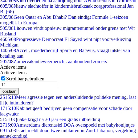
34
05/08
Kind overleden na aanrijding door AH-bestelbus in Dordrecht
6
05/08
Nieuw slachtoffer in kindermisbruikzaak zorgprofessional Jan
B. (66)
3
05/08
Geen Qatar en Abu Dhabi? Dan eindigt Formule 1-seizoen
mogelijk in Europa
5
05/08
Litouwen vindt opnieuw migrantentunnel onder grens met Wit-
Rusland
46
05/08
Progressieve Democraat El-Sayed wint nipt voorverkiezing
Michigan
14
05/08
Accell, moederbedrijf Sparta en Batavus, vraagt uitstel van
betaling aan
5
05/08
Zomervakantieweerbericht: aanhoudend zomers
Actieve items
Actieve items
Scrollbar gebruiken
opslaan
25
15:13
Meer agressie tegen een andersluidende politieke mening, laat
jij je intimideren?
17
15:10
Kabinet geeft bedrijven geen compensatie voor schade door
laagwater
5
15:10
Quake krijgt na 30 jaar een gratis uitbreiding
27
15:09
Amsterdams dierenasiel DOA overspoeld met babykonijntjes
69
15:03
Israël meldt dood twee militairen in Zuid-Libanon, vergelding
aangekondigd