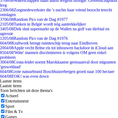
57
06/08
Waterschappen slaan alarm wegens droogte: Gereedschapskist
leeg
23
06/08
Zorgmedewerkster die 's nachts haar vriend bezocht terecht
ontslagen
37
06/08
Random Pics van de Dag #1977
21
05/08
Tanken in België wordt nóg aantrekkelijker
34
05/08
Dirk sluit supermarkt op de Wallen na golf van diefstal en
agressie
12
05/08
Random Pics van de Dag #1976
6
04/08
Kraftwerk brengt ruimteschip terug naar Eindhoven
20
04/08
Apple vecht Britse eis tot inbouwen backdoor in iCloud aan
85
04/08
'Witte' mannen discrimineren is volgens OM geen enkel
probleem
30
04/08
Ceuta-leider noemt Marokkaanse grensaanval door migranten
'gruweldaad'
6
04/08
Grote natuurbrand Boschhuizerbergen groeit naar 100 hectare
6
04/08
FOK! was even down
Laatste items
Laatste items
Toon berichten uit deze thema's
Actueel
Entertainment
Sport
Film & Tv
Games