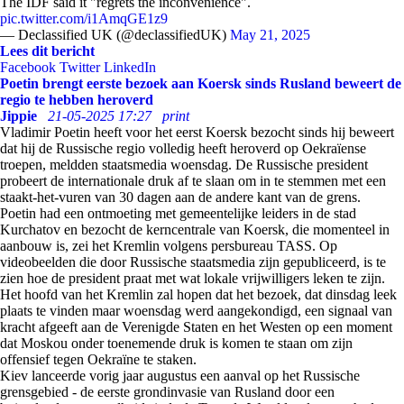
The IDF said it "regrets the inconvenience".
pic.twitter.com/i1AmqGE1z9
— Declassified UK (@declassifiedUK)
May 21, 2025
Lees dit bericht
Facebook
Twitter
LinkedIn
Poetin brengt eerste bezoek aan Koersk sinds Rusland beweert de
regio te hebben heroverd
Jippie
21-05-2025 17:27
print
Vladimir Poetin heeft voor het eerst Koersk bezocht sinds hij beweert
dat hij de Russische regio volledig heeft heroverd op Oekraïense
troepen, meldden staatsmedia woensdag. De Russische president
probeert de internationale druk af te slaan om in te stemmen met een
staakt-het-vuren van 30 dagen aan de andere kant van de grens.
Poetin had een ontmoeting met gemeentelijke leiders in de stad
Kurchatov en bezocht de kerncentrale van Koersk, die momenteel in
aanbouw is, zei het Kremlin volgens persbureau TASS. Op
videobeelden die door Russische staatsmedia zijn gepubliceerd, is te
zien hoe de president praat met wat lokale vrijwilligers leken te zijn.
Het hoofd van het Kremlin zal hopen dat het bezoek, dat dinsdag leek
plaats te vinden maar woensdag werd aangekondigd, een signaal van
kracht afgeeft aan de Verenigde Staten en het Westen op een moment
dat Moskou onder toenemende druk is komen te staan om zijn
offensief tegen Oekraïne te staken.
Kiev lanceerde vorig jaar augustus een aanval op het Russische
grensgebied - de eerste grondinvasie van Rusland door een