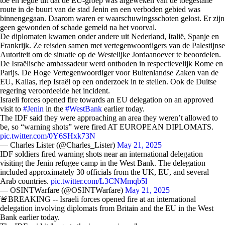
toe en legde uit dat de EU-groep was afgeweken van de toegestane
route in de buurt van de stad Jenin en een verboden gebied was
binnengegaan. Daarom waren er waarschuwingsschoten gelost. Er zijn
geen gewonden of schade gemeld na het voorval.
De diplomaten kwamen onder andere uit Nederland, Italië, Spanje en
Frankrijk. Ze reisden samen met vertegenwoordigers van de Palestijnse
Autoriteit om de situatie op de Westelijke Jordaanoever te beoordelen.
De Israëlische ambassadeur werd ontboden in respectievelijk Rome en
Parijs. De Hoge Vertegenwoordiger voor Buitenlandse Zaken van de
EU, Kallas, riep Israël op een onderzoek in te stellen. Ook de Duitse
regering veroordeelde het incident.
Israeli forces opened fire towards an EU delegation on an approved
visit to
#Jenin
in the
#WestBank
earlier today.
The IDF said they were approaching an area they weren’t allowed to
be, so “warning shots” were fired AT EUROPEAN DIPLOMATS.
pic.twitter.com/0Y6SHxk73N
— Charles Lister (@Charles_Lister)
May 21, 2025
IDF soldiers fired warning shots near an international delegation
visiting the Jenin refugee camp in the West Bank. The delegation
included approximately 30 officials from the UK, EU, and several
Arab countries.
pic.twitter.com/L3CNMmqb5l
— OSINTWarfare (@OSINTWarfare)
May 21, 2025
🚨BREAKING -- Israeli forces opened fire at an international
delegation involving diplomats from Britain and the EU in the West
Bank earlier today.