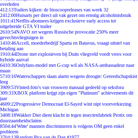
overleden
4
12:13
Trailers kijken: de bioscoopreleases van week 32
24
12:00
Huisarts per direct uit vak gezet om ernstig alcoholmisbruik
10
11:41
Netflix-abonnees krijgen exclusieve early access tot
uitgebreide GTA VI trailer
26
10:54
NAVO zet wegens Russische provocatie 250% meer
gevechtsvliegtuigen in
14
10:46
Accell, moederbedrijf Sparta en Batavus, vraagt uitstel van
betaling aan
19
10:44
Drone met explosieven bij Duits vliegveld voedt vrees voor
hybride aanval
64
10:36
Onlyfans-model met G-cup wil als NASA-ambassadeur naar
maan
57
10:16
Waterschappen slaan alarm wegens droogte: Gereedschapskist
leeg
39
09:53
Vinted-foto's van vrouwen massaal gedeeld op seksfora
3
09:33
XBOX platform krijgt zijn eigen "Platinum" achievements dit
jaar
46
09:22
Progressieve Democraat El-Sayed wint nipt voorverkiezing
Michigan
34
08:18
Wakker Dier dient klacht in tegen insectenfabriek Protix om
duurzaamheidsclaims
85
04:44
'Witte' mannen discrimineren is volgens OM geen enkel
probleem
37
04:13
Random Pics van de Dag #1977