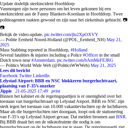
Update dodelijk steekincident Hoofddorp
Vanmorgen zijn twee personen om het leven gekomen bij een
steekincident aan de Fanny Blankers-Koenlaan in Hoofddorp. Twee
politieagenten raakten gewond en zijn naar het ziekenhuis gebracht. 📷
📷
Bekijk de video-update.
pic.twitter.com/jlu2XpOXVY
— Politie Eenheid Noord-Holland (@POL_Eenheid_NH)
May 21,
2025
Mass Stabbing reported in Hoofddorp,
#Holland
Several fatalities & injuries including a Police
#Officer
in the small
Dutch town near
#Amsterdam
.
pic.twitter.com/bAmMeFEJRG
— Politics World Wide Web (@PoliticsWWWeb)
May 21, 2025
Lees dit bericht
Facebook
Twitter
LinkedIn
Lelystad Airport: BBB en NSC blokkeren burgerluchtvaart,
plaatsing van F-35’s onzeker
Jippie
21-05-2025 17:49
print
Binnen het kabinet en de regeringspartijen is er onenigheid over het
toestaan van burgerluchtvaart op Lelystad Airport. BBB en NSC zijn
sterk tegen het toestaan van 10.000 vakantievluchten op de luchthaven.
Maar als die burgervluchten niet doorgaan, loopt ook de stationering
van F-35’s op Lelystad Airport gevaar. Dat melden bronnen aan
BNR.
Bij BBB draait het om de stikstofruimte die nodig is om
burgerluchtvaart op de luchthaven toe te staan. De regeringspartij ziet