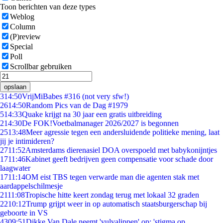
Toon berichten van deze types
Weblog
Column
(P)review
Special
Poll
Scrollbar gebruiken
opslaan
3
14:50
VrijMiBabes #316 (not very sfw!)
26
14:50
Random Pics van de Dag #1979
5
14:33
Quake krijgt na 30 jaar een gratis uitbreiding
2
14:30
De FOK!Voetbalmanager 2026/2027 is begonnen
25
13:48
Meer agressie tegen een andersluidende politieke mening, laat
jij je intimideren?
27
11:52
Amsterdams dierenasiel DOA overspoeld met babykonijntjes
17
11:46
Kabinet geeft bedrijven geen compensatie voor schade door
laagwater
17
11:14
OM eist TBS tegen verwarde man die agenten stak met
aardappelschilmesje
21
11:08
Tropische hitte keert zondag terug met lokaal 32 graden
22
10:12
Trump grijpt weer in op automatisch staatsburgerschap bij
geboorte in VS
43
09:51
Dikke Van Dale neemt 'vulvalippen' op: 'stigma op