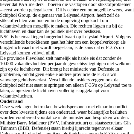
liever dat PAS-melders – boeren die vastlopen door stikstofproblemen
– eerst worden gelegaliseerd. Dit is echter een onmogelijke wens, want
Schiphol Group, de eigenaar van Lelystad Airport, heeft zelf de
stikstofrechten van boeren in de omgeving opgekocht om
vakantievluchten mogelijk te maken. Die rechten liggen nu bij de
luchthaven en daar kan de politiek niet over beslissen.
NSC is helemaal tegen burgerluchtvaart op Lelystad Airport. Volgens
verschillende betrokkenen gaat het hier om een koppelverkoop: als
burgerluchtvaart niet wordt toegestaan, is de kans dat er F-35’s op
Lelystad komen vrijwel nihil.
De provincie Flevoland stelt namelijk als harde eis dat zonder de
10.000 vakantievluchten per jaar de gevechtsvliegtuigen niet welkom
zijn op de luchthaven. Dit brengt het ministerie van Defensie in
problemen, omdat geen enkele andere provincie de F-35’s wil
vanwege geluidsoverlast. Verschillende insiders zeggen ook dat
Schiphol zelf niet staat te springen om alleen F-35’s op Lelystad toe te
laten, aangezien de luchthaven volledig is opgeknapt voor
vakantievluchten.
Onderraad
Deze week lagen betrokken bewindspersonen met elkaar in conflict
over deze kwestie tijdens een onderraad, waar belangrijke besluiten
worden voorbereid voordat ze in de ministerraad besproken worden.
Minister Barry Madlener (PVV, Infrastructuur) en staatssecretaris Gijs
Tuinman (BBB, Defensie) staan hierbij lijnrecht tegenover elkaar.
Defensie wil Lelystad aanwijzen als thuisbasis voor de F-35’s en wil