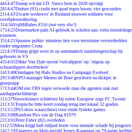
44
14:47
Trump wil dat J.D. Vance hem in 2028 opvolgt
28
14:47
Duitser (93) crasht met quad tegen boom, vier gewonden
21
14:43
'Zwarte weduwes' in Rusland trouwen soldaten voor
overlijdensuitkering
3
14:34
VrijMiBabes #316 (not very sfw!)
17
14:21
Denemarken pakt AI-gebruik in scholen aan: extra mondelinge
examens
35
14:21
Spaanse politie: minstens tien voor terrorisme veroordeelden
onder migranten Ceuta
22
14:19
Trump grijpt weer in op automatisch staatsburgerschap bij
geboorte in VS
43
14:01
Dikke Van Dale neemt 'vulvalippen' op: 'stigma op
schaamlippen doorbreken'
14
13:49
Ontslagen bij Halo Studios na Campaign Evolved
29
13:48
NPO-manager Menno de Boer geschorst na dickpic in
groepsapp
17
13:44
OM eist TBS tegen verwarde man die agenten stak met
aardappelschilmesje
1
13:37
Nieuwkomers schitteren bij ruime Europese zege FC Twente
21
13:31
Tropische hitte keert zondag terug met lokaal 32 graden
15
13:12
PS5-doos waarschuwt voor einde fysieke games
26
13:08
Random Pics van de Dag #1979
22
13:01
Peter Faber (82) overleden
11
12:55
Meta krijgt half miljard boete voor mentale schade bij jongeren
14
12:19
Zangeres en Idols-jurylid Jerney Kaagman op 79-jarige leeftijd