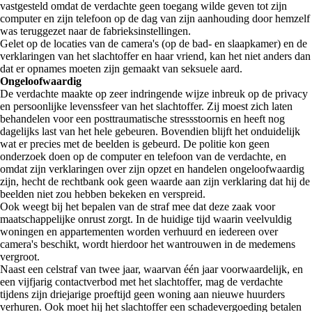
vastgesteld omdat de verdachte geen toegang wilde geven tot zijn
computer en zijn telefoon op de dag van zijn aanhouding door hemzelf
was teruggezet naar de fabrieksinstellingen.
Gelet op de locaties van de camera's (op de bad- en slaapkamer) en de
verklaringen van het slachtoffer en haar vriend, kan het niet anders dan
dat er opnames moeten zijn gemaakt van seksuele aard.
Ongeloofwaardig
De verdachte maakte op zeer indringende wijze inbreuk op de privacy
en persoonlijke levenssfeer van het slachtoffer. Zij moest zich laten
behandelen voor een posttraumatische stressstoornis en heeft nog
dagelijks last van het hele gebeuren. Bovendien blijft het onduidelijk
wat er precies met de beelden is gebeurd. De politie kon geen
onderzoek doen op de computer en telefoon van de verdachte, en
omdat zijn verklaringen over zijn opzet en handelen ongeloofwaardig
zijn, hecht de rechtbank ook geen waarde aan zijn verklaring dat hij de
beelden niet zou hebben bekeken en verspreid.
Ook weegt bij het bepalen van de straf mee dat deze zaak voor
maatschappelijke onrust zorgt. In de huidige tijd waarin veelvuldig
woningen en appartementen worden verhuurd en iedereen over
camera's beschikt, wordt hierdoor het wantrouwen in de medemens
vergroot.
Naast een celstraf van twee jaar, waarvan één jaar voorwaardelijk, en
een vijfjarig contactverbod met het slachtoffer, mag de verdachte
tijdens zijn driejarige proeftijd geen woning aan nieuwe huurders
verhuren. Ook moet hij het slachtoffer een schadevergoeding betalen