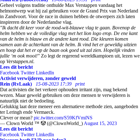
Geheel volgens traditie onthulde Max Verstappen vandaag het
helmontwerp wat hij zal gebruiken voor de Grand Prix van Nederland
in Zandvoort. Voor de race in duinen hebben de otwerpers zich laten
inspireren door de Nederlandse vlag.
"Ik dacht dit keer voor de rood-wit-blauwe vlag te gaan. Bovenop de
helm hebben we de volledige vlag met het lion logo erop. De ene kant
van de helm is blauw en de andere kant rood. Die kleuren komen
samen aan de achterkant van de helm. Ik vind het er geweldig uitzien
en hoop dat het er op de baan ook goed uit zal zien. Hopelijk vinden
jullie ‘m ook mooi!"
Zo legt de regerend wereldkampioen uit, lezen we
op
Verstappen.nl
.
Lees dit bericht
Facebook
Twitter
LinkedIn
Activist verwijderen, zonder geweld
Rein (RvLaak)
15-08-2023 17:39
print
Dat activisten die het verkeer ophouden irritant zijn, mag bekend
wezen. Maar geweld gebruiken om deze mensen te verwijderen is
natuurlijk niet de bedoeling.
Gelukkig laat deze meneer een alternatieve methode zien, aangeboden
ter Leringh ende Vermaeck.
Clever or mean?
pic.twitter.com/S59KfVmiNS
— Clown World ™ 🤡 (@ClownWorld_)
August 15, 2023
Lees dit bericht
Facebook
Twitter
LinkedIn