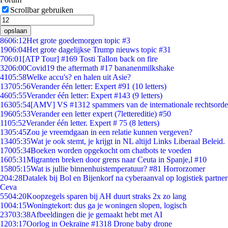
Scrollbar gebruiken
opslaan
86
06:12
Het grote goedemorgen topic #3
19
06:04
Het grote dagelijkse Trump nieuws topic #31
7
06:01
[ATP Tour] #169 Tosti Tallon back on fire
32
06:00
Covid19 the aftermath #17 bananenmilkshake
41
05:58
Welke accu's? en halen uit Asie?
137
05:56
Verander één letter: Expert #91 (10 letters)
46
05:55
Verander één letter: Expert #143 (9 letters)
163
05:54
[AMV] VS #1312 spammers van de internationale rechtsorde
196
05:53
Verander een letter expert (7lettereditie) #50
11
05:52
Verander één letter. Expert # 75 (8 letters)
13
05:45
Zou je vreemdgaan in een relatie kunnen vergeven?
134
05:35
Wat je ook stemt, je krijgt in NL altijd Links Liberaal Beleid.
170
05:34
Boeken worden opgekocht om chatbots te voeden
16
05:31
Migranten breken door grens naar Ceuta in Spanje,l #10
158
05:15
Wat is jullie binnenhuistemperatuur? #81 Horrorzomer
2
04:28
Datalek bij Bol en Bijenkorf na cyberaanval op logistiek partner
Ceva
55
04:20
Koopzegels sparen bij AH duurt straks 2x zo lang
10
04:15
Woningtekort: dus ga je woningen slopen, logisch
237
03:38
Afbeeldingen die je gemaakt hebt met AI
12
03:17
Oorlog in Oekraïne #1318 Drone baby drone