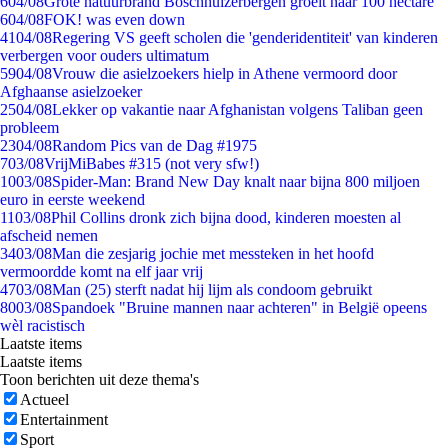
6
04/08
Grote natuurbrand Boschhuizerbergen groeit naar 100 hectare
6
04/08
FOK! was even down
41
04/08
Regering VS geeft scholen die 'genderidentiteit' van kinderen
verbergen voor ouders ultimatum
59
04/08
Vrouw die asielzoekers hielp in Athene vermoord door
Afghaanse asielzoeker
25
04/08
Lekker op vakantie naar Afghanistan volgens Taliban geen
probleem
23
04/08
Random Pics van de Dag #1975
7
03/08
VrijMiBabes #315 (not very sfw!)
10
03/08
Spider-Man: Brand New Day knalt naar bijna 800 miljoen
euro in eerste weekend
11
03/08
Phil Collins dronk zich bijna dood, kinderen moesten al
afscheid nemen
34
03/08
Man die zesjarig jochie met messteken in het hoofd
vermoordde komt na elf jaar vrij
47
03/08
Man (25) sterft nadat hij lijm als condoom gebruikt
80
03/08
Spandoek "Bruine mannen naar achteren" in België opeens
wèl racistisch
Laatste items
Laatste items
Toon berichten uit deze thema's
Actueel
Entertainment
Sport