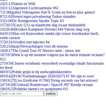
24
21:12
Natuur en Wild
10
21:12
Algemeen Luchtvaarttopic #61
7
21:06
[gratis] Videogames Part 9: Gratis en free-to-play games!
87
21:02
Protest tegen privatisering Turkse stranden
53
21:00
De Bondgenoten Spoiler Topic #3
157
20:55
Lizzy (21) op klaarlichte dag zwaar mishandeld
142
20:46
[Keuken Kampioen Divisie] #44 Vitesse mag weg
64
20:31
Man wil thuiswerken omdat zijn vrouw borstkanker heeft,
einde carriere
57
20:24
Afvallen met injecties #4
5
20:21
[lijstje]Verwachtingen voor dit seizoen
18
20:17
The Grand Tour #5 Nieuwe serie - nieuw trio
167
19:58
Wat is op dit moment volgens jou de meest irritante reclame?
#12
27
19:56
Chinese rechtbank veroordeelt voormalige lokale functionaris
tot dood
68
19:52
Politie grijpt in bij snelwegblokkeerders
69
19:42
[FOK!Voetbalmanager 2026/2027] #1 We zijn er weer
158
19:27
[Live Eredivisie #1784] Dying seconds van het seizoen!
247
19:26
[Centraal] Ruimtevaart / SpaceX #87 Rondje oceaan
186
19:25
Politieke meme's en spotprenten #11