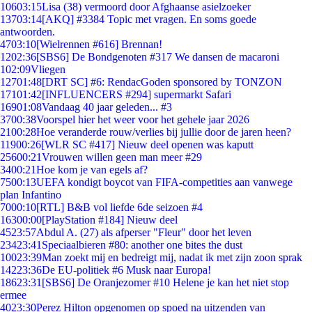
106
03:15
Lisa (38) vermoord door Afghaanse asielzoeker
137
03:14
[AKQ] #3384 Topic met vragen. En soms goede
antwoorden.
47
03:10
[Wielrennen #616] Brennan!
12
02:36
[SBS6] De Bondgenoten #317 We dansen de macaroni
1
02:09
Vliegen
127
01:48
[DRT SC] #6: RendacGoden sponsored by TONZON
171
01:42
[INFLUENCERS #294] supermarkt Safari
169
01:08
Vandaag 40 jaar geleden... #3
37
00:38
Voorspel hier het weer voor het gehele jaar 2026
21
00:28
Hoe veranderde rouw/verlies bij jullie door de jaren heen?
119
00:26
[WLR SC #417] Nieuw deel openen was kaputt
256
00:21
Vrouwen willen geen man meer #29
34
00:21
Hoe kom je van egels af?
75
00:13
UEFA kondigt boycot van FIFA-competities aan vanwege
plan Infantino
70
00:10
[RTL] B&B vol liefde 6de seizoen #4
163
00:00
[PlayStation #184] Nieuw deel
45
23:57
Abdul A. (27) als afperser "Fleur" door het leven
234
23:41
Speciaalbieren #80: another one bites the dust
100
23:39
Man zoekt mij en bedreigt mij, nadat ik met zijn zoon sprak
142
23:36
De EU-politiek #6 Musk naar Europa!
186
23:31
[SBS6] De Oranjezomer #10 Helene je kan het niet stop
ermee
40
23:30
Perez Hilton opgenomen op spoed na uitzenden van