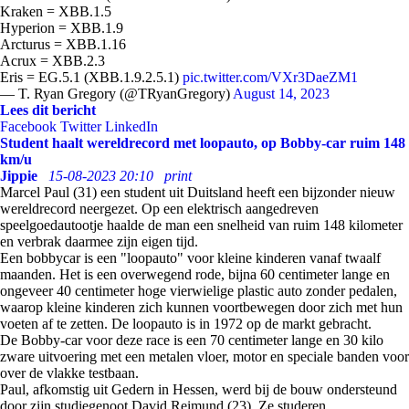
Kraken = XBB.1.5
Hyperion = XBB.1.9
Arcturus = XBB.1.16
Acrux = XBB.2.3
Eris = EG.5.1 (XBB.1.9.2.5.1)
pic.twitter.com/VXr3DaeZM1
— T. Ryan Gregory (@TRyanGregory)
August 14, 2023
Lees dit bericht
Facebook
Twitter
LinkedIn
Student haalt wereldrecord met loopauto, op Bobby-car ruim 148
km/u
Jippie
15-08-2023 20:10
print
Marcel Paul (31) een student uit Duitsland heeft een bijzonder nieuw
wereldrecord neergezet. Op een elektrisch aangedreven
speelgoedautootje haalde de man een snelheid van ruim 148 kilometer
en verbrak daarmee zijn eigen tijd.
Een bobbycar is een "loopauto" voor kleine kinderen vanaf twaalf
maanden. Het is een overwegend rode, bijna 60 centimeter lange en
ongeveer 40 centimeter hoge vierwielige plastic auto zonder pedalen,
waarop kleine kinderen zich kunnen voortbewegen door zich met hun
voeten af te zetten. De loopauto is in 1972 op de markt gebracht.
De Bobby-car voor deze race is een 70 centimeter lange en 30 kilo
zware uitvoering met een metalen vloer, motor en speciale banden voor
over de vlakke testbaan.
Paul, afkomstig uit Gedern in Hessen, werd bij de bouw ondersteund
door zijn studiegenoot David Reimund (23).
Ze studeren