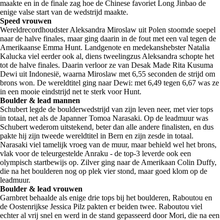
maakte en in de finale zag hoe de Chinese favoriet Long Jinbao de
enige valse start van de wedstrijd maakte.
Speed vrouwen
Wereldrecordhoudster Aleksandra Miroslaw uit Polen stoomde soepel
naar de halve finales, maar ging daarin in de fout met een val tegen de
Amerikaanse Emma Hunt. Landgenote en medekanshebster Natalia
Kalucka viel eerder ook al, diens tweelingzus Aleksandra schopte het
tot de halve finales. Daarin verloor ze van Desak Made Rita Kusuma
Dewi uit Indonesië, waarna Miroslaw met 6,55 seconden de strijd om
brons won. De wereldtitel ging naar Dewi: met 6,49 tegen 6,67 was ze
in een mooie eindstrijd net te sterk voor Hunt.
Boulder & lead mannen
Schubert legde de boulderwedstrijd van zijn leven neer, met vier tops
in totaal, net als de Japanner Tomoa Narasaki. Op de leadmuur was
Schubert wederom uitstekend, beter dan alle andere finalisten, en dus
pakte hij zijn tweede wereldtitel in Bern en zijn zesde in totaal.
Narasaki viel tamelijk vroeg van de muur, maar behield wel het brons,
vlak voor de teleurgestelde Anraku - de top-3 leverde ook een
olympisch startbewijs op. Zilver ging naar de Amerikaan Colin Duffy,
die na het boulderen nog op plek vier stond, maar goed klom op de
leadmuur.
Boulder & lead vrouwen
Garnbret behaalde als enige drie tops bij het boulderen, Raboutou en
de Oostenrijkse Jessica Pilz pakten er beiden twee. Raboutou viel
echter al vrij snel en werd in de stand gepasseerd door Mori, die na een