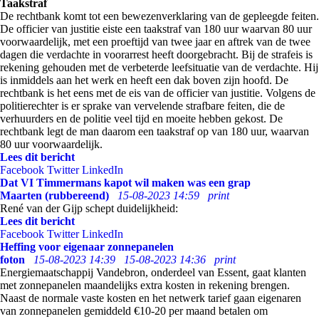
Taakstraf
De rechtbank komt tot een bewezenverklaring van de gepleegde feiten.
De officier van justitie eiste een taakstraf van 180 uur waarvan 80 uur
voorwaardelijk, met een proeftijd van twee jaar en aftrek van de twee
dagen die verdachte in voorarrest heeft doorgebracht. Bij de strafeis is
rekening gehouden met de verbeterde leefsituatie van de verdachte. Hij
is inmiddels aan het werk en heeft een dak boven zijn hoofd. De
rechtbank is het eens met de eis van de officier van justitie. Volgens de
politierechter is er sprake van vervelende strafbare feiten, die de
verhuurders en de politie veel tijd en moeite hebben gekost. De
rechtbank legt de man daarom een taakstraf op van 180 uur, waarvan
80 uur voorwaardelijk.
Lees dit bericht
Facebook
Twitter
LinkedIn
Dat VI Timmermans kapot wil maken was een grap
Maarten (rubbereend)
15-08-2023 14:59
print
René van der Gijp schept duidelijkheid:
Lees dit bericht
Facebook
Twitter
LinkedIn
Heffing voor eigenaar zonnepanelen
foton
15-08-2023 14:39
15-08-2023 14:36
print
Energiemaatschappij Vandebron, onderdeel van Essent, gaat klanten
met zonnepanelen maandelijks extra kosten in rekening brengen.
Naast de normale vaste kosten en het netwerk tarief gaan eigenaren
van zonnepanelen gemiddeld €10-20 per maand betalen om