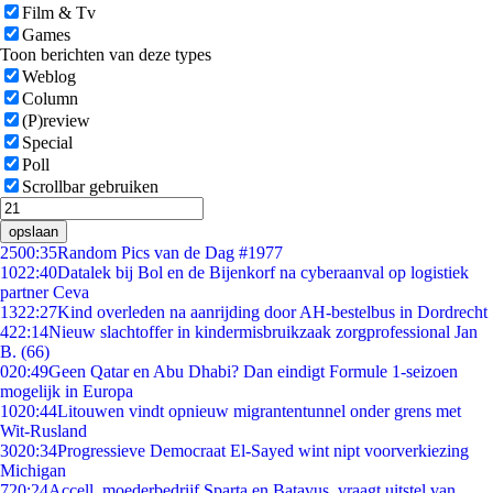
Film & Tv
Games
Toon berichten van deze types
Weblog
Column
(P)review
Special
Poll
Scrollbar gebruiken
opslaan
25
00:35
Random Pics van de Dag #1977
10
22:40
Datalek bij Bol en de Bijenkorf na cyberaanval op logistiek
partner Ceva
13
22:27
Kind overleden na aanrijding door AH-bestelbus in Dordrecht
4
22:14
Nieuw slachtoffer in kindermisbruikzaak zorgprofessional Jan
B. (66)
0
20:49
Geen Qatar en Abu Dhabi? Dan eindigt Formule 1-seizoen
mogelijk in Europa
10
20:44
Litouwen vindt opnieuw migrantentunnel onder grens met
Wit-Rusland
30
20:34
Progressieve Democraat El-Sayed wint nipt voorverkiezing
Michigan
7
20:24
Accell, moederbedrijf Sparta en Batavus, vraagt uitstel van