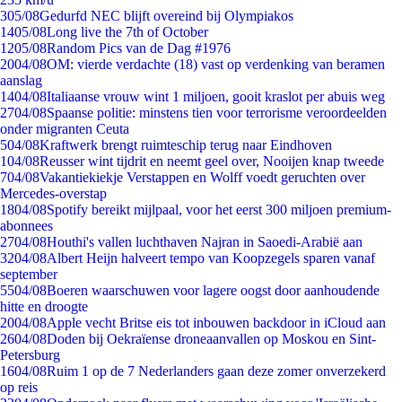
3
05/08
Gedurfd NEC blijft overeind bij Olympiakos
14
05/08
Long live the 7th of October
12
05/08
Random Pics van de Dag #1976
20
04/08
OM: vierde verdachte (18) vast op verdenking van beramen
aanslag
14
04/08
Italiaanse vrouw wint 1 miljoen, gooit kraslot per abuis weg
27
04/08
Spaanse politie: minstens tien voor terrorisme veroordeelden
onder migranten Ceuta
5
04/08
Kraftwerk brengt ruimteschip terug naar Eindhoven
1
04/08
Reusser wint tijdrit en neemt geel over, Nooijen knap tweede
7
04/08
Vakantiekiekje Verstappen en Wolff voedt geruchten over
Mercedes-overstap
18
04/08
Spotify bereikt mijlpaal, voor het eerst 300 miljoen premium-
abonnees
27
04/08
Houthi's vallen luchthaven Najran in Saoedi-Arabië aan
32
04/08
Albert Heijn halveert tempo van Koopzegels sparen vanaf
september
55
04/08
Boeren waarschuwen voor lagere oogst door aanhoudende
hitte en droogte
20
04/08
Apple vecht Britse eis tot inbouwen backdoor in iCloud aan
26
04/08
Doden bij Oekraïense droneaanvallen op Moskou en Sint-
Petersburg
16
04/08
Ruim 1 op de 7 Nederlanders gaan deze zomer onverzekerd
op reis