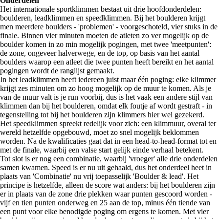
Onderdelen
Het internationale sportklimmen bestaat uit drie hoofdonderdelen:
boulderen, leadklimmen en speedklimmen. Bij het boulderen krijgt
men meerdere boulders - 'problemen' - voorgeschoteld, vier stuks in de
finale. Binnen vier minuten moeten de atleten zo ver mogelijk op de
boulder komen in zo min mogelijk pogingen, met twee 'meetpunten':
de zone, ongeveer halverwege, en de top, op basis van het aantal
boulders waarop een atleet die twee punten heeft bereikt en het aantal
pogingen wordt de ranglijst gemaakt.
In het leadklimmen heeft iedereen juist maar één poging: elke klimmer
krijgt zes minuten om zo hoog mogelijk op de muur te komen. Als je
van de muur valt is je run voorbij, dus is het vaak een andere stijl van
klimmen dan bij het boulderen, omdat elk foutje af wordt gestraft - in
tegenstelling tot bij het boulderen zijn klimmers hier wel gezekerd.
Het speedklimmen spreekt redelijk voor zich: een klimmuur, overal ter
wereld hetzelfde opgebouwd, moet zo snel mogelijk beklommen
worden. Na de kwalificaties gaat dat in een head-to-head-format tot en
met de finale, waarbij een valse start gelijk einde verhaal betekent.
Tot slot is er nog een combinatie, waarbij 'vroeger' alle drie onderdelen
samen kwamen. Speed is er nu uit gehaald, dus het onderdeel heet in
plaats van 'Combinatie' nu vrij toepasselijk 'Boulder & lead'. Het
principe is hetzelfde, alleen de score wat anders: bij het boulderen zijn
er in plaats van de zone drie plekken waar punten gescoord worden -
vijf en tien punten onderweg en 25 aan de top, minus één tiende van
een punt voor elke benodigde poging om ergens te komen. Met vier