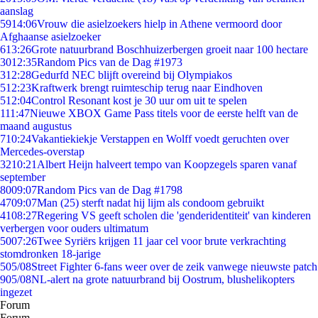
aanslag
59
14:06
Vrouw die asielzoekers hielp in Athene vermoord door
Afghaanse asielzoeker
6
13:26
Grote natuurbrand Boschhuizerbergen groeit naar 100 hectare
30
12:35
Random Pics van de Dag #1973
3
12:28
Gedurfd NEC blijft overeind bij Olympiakos
5
12:23
Kraftwerk brengt ruimteschip terug naar Eindhoven
5
12:04
Control Resonant kost je 30 uur om uit te spelen
1
11:47
Nieuwe XBOX Game Pass titels voor de eerste helft van de
maand augustus
7
10:24
Vakantiekiekje Verstappen en Wolff voedt geruchten over
Mercedes-overstap
32
10:21
Albert Heijn halveert tempo van Koopzegels sparen vanaf
september
80
09:07
Random Pics van de Dag #1798
47
09:07
Man (25) sterft nadat hij lijm als condoom gebruikt
41
08:27
Regering VS geeft scholen die 'genderidentiteit' van kinderen
verbergen voor ouders ultimatum
50
07:26
Twee Syriërs krijgen 11 jaar cel voor brute verkrachting
stomdronken 18-jarige
5
05/08
Street Fighter 6-fans weer over de zeik vanwege nieuwste patch
9
05/08
NL-alert na grote natuurbrand bij Oostrum, blushelikopters
ingezet
Forum
Forum