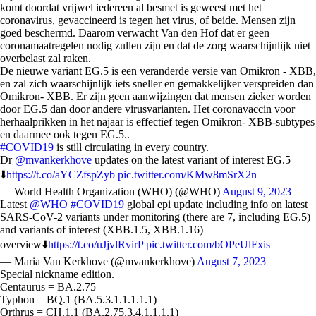
komt doordat vrijwel iedereen al besmet is geweest met het
coronavirus, gevaccineerd is tegen het virus, of beide. Mensen zijn
goed beschermd. Daarom verwacht Van den Hof dat er geen
coronamaatregelen nodig zullen zijn en dat de zorg waarschijnlijk niet
overbelast zal raken.
De nieuwe variant EG.5 is een veranderde versie van Omikron - XBB,
en zal zich waarschijnlijk iets sneller en gemakkelijker verspreiden dan
Omikron- XBB. Er zijn geen aanwijzingen dat mensen zieker worden
door EG.5 dan door andere virusvarianten. Het coronavaccin voor
herhaalprikken in het najaar is effectief tegen Omikron- XBB-subtypes
en daarmee ook tegen EG.5..
#COVID19
is still circulating in every country.
Dr
@mvankerkhove
updates on the latest variant of interest EG.5
⬇️
https://t.co/aYCZfspZyb
pic.twitter.com/KMw8mSrX2n
— World Health Organization (WHO) (@WHO)
August 9, 2023
Latest
@WHO
#COVID19
global epi update including info on latest
SARS-CoV-2 variants under monitoring (there are 7, including EG.5)
and variants of interest (XBB.1.5, XBB.1.16)
overview⬇️
https://t.co/uJjvlRvirP
pic.twitter.com/bOPeUlFxis
— Maria Van Kerkhove (@mvankerkhove)
August 7, 2023
Special nickname edition.
Centaurus = BA.2.75
Typhon = BQ.1 (BA.5.3.1.1.1.1.1)
Orthrus = CH.1.1 (BA.2.75.3.4.1.1.1.1)