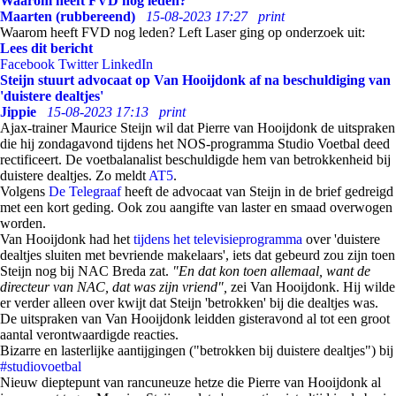
Waarom heeft FVD nog leden?
Maarten (rubbereend)
15-08-2023 17:27
print
Waarom heeft FVD nog leden? Left Laser ging op onderzoek uit:
Lees dit bericht
Facebook
Twitter
LinkedIn
Steijn stuurt advocaat op Van Hooijdonk af na beschuldiging van
'duistere dealtjes'
Jippie
15-08-2023 17:13
print
Ajax-trainer Maurice Steijn wil dat Pierre van Hooijdonk de uitspraken
die hij zondagavond tijdens het NOS-programma Studio Voetbal deed
rectificeert. De voetbalanalist beschuldigde hem van betrokkenheid bij
duistere dealtjes. Zo meldt
AT5
.
Volgens
De Telegraaf
heeft de advocaat van Steijn in de brief gedreigd
met een kort geding. Ook zou aangifte van laster en smaad overwogen
worden.
Van Hooijdonk had het
tijdens het televisieprogramma
over 'duistere
dealtjes sluiten met bevriende makelaars', iets dat gebeurd zou zijn toen
Steijn nog bij NAC Breda zat.
"En dat kon toen allemaal, want de
directeur van NAC, dat was zijn vriend",
zei Van Hooijdonk. Hij wilde
er verder alleen over kwijt dat Steijn 'betrokken' bij die dealtjes was.
De uitspraken van Van Hooijdonk leidden gisteravond al tot een groot
aantal verontwaardigde reacties.
Bizarre en lasterlijke aantijgingen ("betrokken bij duistere dealtjes") bij
#studiovoetbal
Nieuw dieptepunt van rancuneuze hetze die Pierre van Hooijdonk al