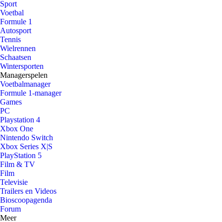
Sport
Voetbal
Formule 1
Autosport
Tennis
Wielrennen
Schaatsen
Wintersporten
Managerspelen
Voetbalmanager
Formule 1-manager
Games
PC
Playstation 4
Xbox One
Nintendo Switch
Xbox Series X|S
PlayStation 5
Film & TV
Film
Televisie
Trailers en Videos
Bioscoopagenda
Forum
Meer