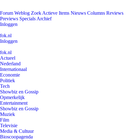
Forum
Weblog
Zoek
Actieve Items
Nieuws
Columns
Reviews
Previews
Specials
Archief
Inloggen
fok.nl
Inloggen
fok.nl
Actueel
Nederland
Internationaal
Economie
Politiek
Tech
Showbiz en Gossip
Opmerkelijk
Entertainment
Showbiz en Gossip
Muziek
Film
Televisie
Media & Cultuur
Bioscoopagenda