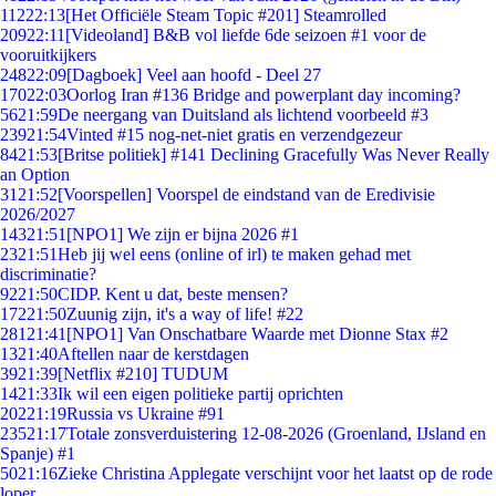
112
22:13
[Het Officiële Steam Topic #201] Steamrolled
209
22:11
[Videoland] B&B vol liefde 6de seizoen #1 voor de
vooruitkijkers
248
22:09
[Dagboek] Veel aan hoofd - Deel 27
170
22:03
Oorlog Iran #136 Bridge and powerplant day incoming?
56
21:59
De neergang van Duitsland als lichtend voorbeeld #3
239
21:54
Vinted #15 nog-net-niet gratis en verzendgezeur
84
21:53
[Britse politiek] #141 Declining Gracefully Was Never Really
an Option
31
21:52
[Voorspellen] Voorspel de eindstand van de Eredivisie
2026/2027
143
21:51
[NPO1] We zijn er bijna 2026 #1
23
21:51
Heb jij wel eens (online of irl) te maken gehad met
discriminatie?
92
21:50
CIDP. Kent u dat, beste mensen?
172
21:50
Zuunig zijn, it's a way of life! #22
281
21:41
[NPO1] Van Onschatbare Waarde met Dionne Stax #2
13
21:40
Aftellen naar de kerstdagen
39
21:39
[Netflix #210] TUDUM
14
21:33
Ik wil een eigen politieke partij oprichten
202
21:19
Russia vs Ukraine #91
235
21:17
Totale zonsverduistering 12-08-2026 (Groenland, IJsland en
Spanje) #1
50
21:16
Zieke Christina Applegate verschijnt voor het laatst op de rode
loper