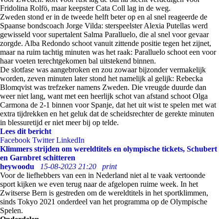
Fridolina Rolfö, maar keepster Cata Coll lag in de weg.
Zweden stond er in de tweede helft beter op en al snel reageerde de
Spaanse bondscoach Jorge Vilda: sterspeelster Alexia Putellas werd
gewisseld voor supertalent Salma Paralluelo, die al snel voor gevaar
zorgde. Alba Redondo schoot vanuit zittende positie tegen het zijnet,
maar na ruim tachtig minuten was het raak: Paralluelo schoot een voor
haar voeten terechtgekomen bal uitstekend binnen.
De slotfase was aangebroken en zou zowaar bijzonder vermakelijk
worden, zeven minuten later stond het namelijk al gelijk: Rebecka
Blomqvist was trefzeker namens Zweden. Die vreugde duurde dan
weer niet lang, want met een heerlijk schot van afstand schoot Olga
Carmona de 2-1 binnen voor Spanje, dat het uit wist te spelen met wat
extra tijdrekken en het geluk dat de scheidsrechter de gerekte minuten
in blessuretijd er niet meer bij op telde.
Lees dit bericht
Facebook
Twitter
LinkedIn
Klimmers strijden om wereldtitels en olympische tickets, Schubert
en Garnbret schitteren
heywoodu
15-08-2023 21:20
print
Voor de liefhebbers van een in Nederland niet al te vaak vertoonde
sport kijken we even terug naar de afgelopen ruime week. In het
Zwitserse Bern is gestreden om de wereldtitels in het sportklimmen,
sinds Tokyo 2021 onderdeel van het programma op de Olympische
Spelen.