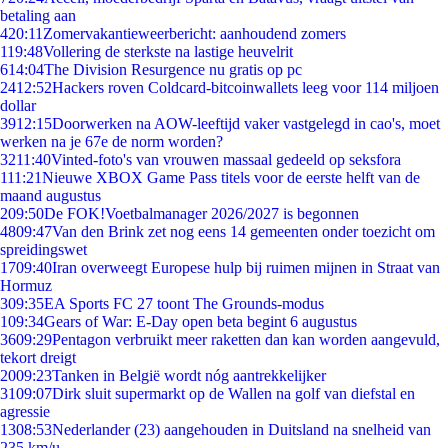
betaling aan
4
20:11
Zomervakantieweerbericht: aanhoudend zomers
1
19:48
Vollering de sterkste na lastige heuvelrit
6
14:04
The Division Resurgence nu gratis op pc
24
12:52
Hackers roven Coldcard-bitcoinwallets leeg voor 114 miljoen
dollar
39
12:15
Doorwerken na AOW-leeftijd vaker vastgelegd in cao's, moet
werken na je 67e de norm worden?
32
11:40
Vinted-foto's van vrouwen massaal gedeeld op seksfora
1
11:21
Nieuwe XBOX Game Pass titels voor de eerste helft van de
maand augustus
2
09:50
De FOK!Voetbalmanager 2026/2027 is begonnen
48
09:47
Van den Brink zet nog eens 14 gemeenten onder toezicht om
spreidingswet
17
09:40
Iran overweegt Europese hulp bij ruimen mijnen in Straat van
Hormuz
3
09:35
EA Sports FC 27 toont The Grounds-modus
1
09:34
Gears of War: E-Day open beta begint 6 augustus
36
09:29
Pentagon verbruikt meer raketten dan kan worden aangevuld,
tekort dreigt
20
09:23
Tanken in België wordt nóg aantrekkelijker
31
09:07
Dirk sluit supermarkt op de Wallen na golf van diefstal en
agressie
13
08:53
Nederlander (23) aangehouden in Duitsland na snelheid van
235 km/u