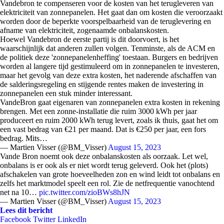
Vandebron te compenseren voor de kosten van het terugleveren van
elektriciteit van zonnepanelen. Het gaat dan om kosten die veroorzaakt
worden door de beperkte voorspelbaarheid van de teruglevering en
afname van elektriciteit, zogenaamde onbalanskosten.
Hoewel Vandebron de eerste partij is dit doorvoert, is het
waarschijnlijk dat anderen zullen volgen. Tenminste, als de ACM en
de politiek deze 'zonnepanelenheffing' toestaan. Burgers en bedrijven
worden al langere tijd gestimuleerd om in zonnepanelen te investeren,
maar het gevolg van deze extra kosten, het naderende afschaffen van
de salderingsregeling en stijgende rentes maken de investering in
zonnepanelen een stuk minder interessant.
VandeBron gaat eigenaren van zonnepanelen extra kosten in rekening
brengen. Met een zonne-installatie die ruim 3000 kWh per jaar
produceert en ruim 2000 kWh terug levert, zoals ik thuis, gaat het om
een vast bedrag van €21 per maand. Dat is €250 per jaar, een fors
bedrag. Mits…
— Martien Visser (@BM_Visser)
August 15, 2023
Vande Bron noemt ook deze onbalanskosten als oorzaak. Let wel,
onbalans is er ook als er niet wordt terug geleverd. Ook het (plots)
afschakelen van grote hoeveelheden zon en wind leidt tot onbalans en
zelfs het marktmodel speelt een rol. Zie de netfrequentie vanochtend
net na 10…
pic.twitter.com/zioBWs8hJN
— Martien Visser (@BM_Visser)
August 15, 2023
Lees dit bericht
Facebook
Twitter
LinkedIn