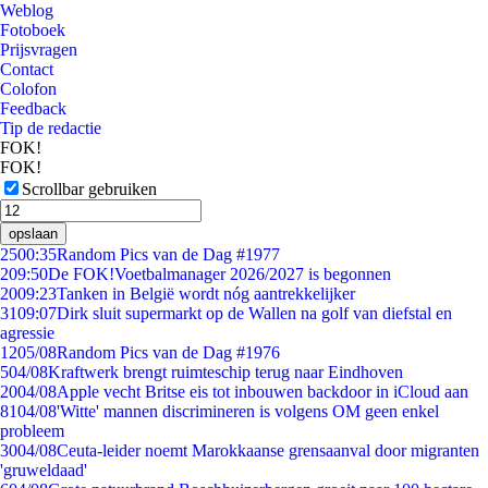
Weblog
Fotoboek
Prijsvragen
Contact
Colofon
Feedback
Tip de redactie
FOK!
FOK!
Scrollbar gebruiken
opslaan
25
00:35
Random Pics van de Dag #1977
2
09:50
De FOK!Voetbalmanager 2026/2027 is begonnen
20
09:23
Tanken in België wordt nóg aantrekkelijker
31
09:07
Dirk sluit supermarkt op de Wallen na golf van diefstal en
agressie
12
05/08
Random Pics van de Dag #1976
5
04/08
Kraftwerk brengt ruimteschip terug naar Eindhoven
20
04/08
Apple vecht Britse eis tot inbouwen backdoor in iCloud aan
81
04/08
'Witte' mannen discrimineren is volgens OM geen enkel
probleem
30
04/08
Ceuta-leider noemt Marokkaanse grensaanval door migranten
'gruweldaad'