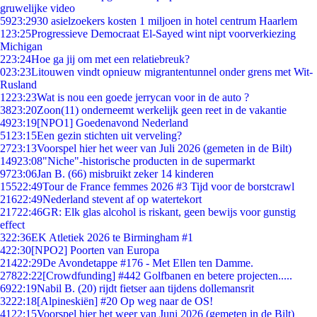
gruwelijke video
59
23:29
30 asielzoekers kosten 1 miljoen in hotel centrum Haarlem
1
23:25
Progressieve Democraat El-Sayed wint nipt voorverkiezing
Michigan
2
23:24
Hoe ga jij om met een relatiebreuk?
0
23:23
Litouwen vindt opnieuw migrantentunnel onder grens met Wit-
Rusland
12
23:23
Wat is nou een goede jerrycan voor in de auto ?
38
23:20
Zoon(11) onderneemt werkelijk geen reet in de vakantie
49
23:19
[NPO1] Goedenavond Nederland
51
23:15
Een gezin stichten uit verveling?
27
23:13
Voorspel hier het weer van Juli 2026 (gemeten in de Bilt)
149
23:08
"Niche"-historische producten in de supermarkt
97
23:06
Jan B. (66) misbruikt zeker 14 kinderen
155
22:49
Tour de France femmes 2026 #3 Tijd voor de borstcrawl
216
22:49
Nederland stevent af op watertekort
217
22:46
GR: Elk glas alcohol is riskant, geen bewijs voor gunstig
effect
3
22:36
EK Atletiek 2026 te Birmingham #1
4
22:30
[NPO2] Poorten van Europa
214
22:29
De Avondetappe #176 - Met Ellen ten Damme.
278
22:22
[Crowdfunding] #442 Golfbanen en betere projecten.....
69
22:19
Nabil B. (20) rijdt fietser aan tijdens dollemansrit
32
22:18
[Alpineskiën] #20 Op weg naar de OS!
41
22:15
Voorspel hier het weer van Juni 2026 (gemeten in de Bilt)