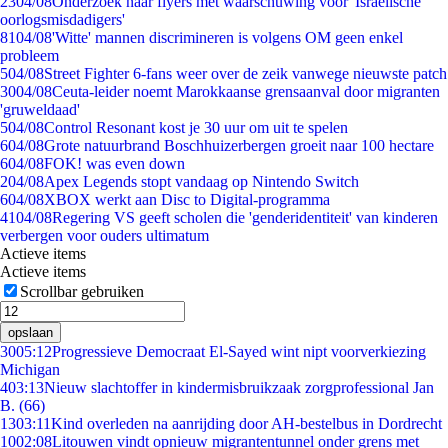
23
04/08
Onderzoek naar flyers met waarschuwing voor 'Israëlische
oorlogsmisdadigers'
81
04/08
'Witte' mannen discrimineren is volgens OM geen enkel
probleem
5
04/08
Street Fighter 6-fans weer over de zeik vanwege nieuwste patch
30
04/08
Ceuta-leider noemt Marokkaanse grensaanval door migranten
'gruweldaad'
5
04/08
Control Resonant kost je 30 uur om uit te spelen
6
04/08
Grote natuurbrand Boschhuizerbergen groeit naar 100 hectare
6
04/08
FOK! was even down
2
04/08
Apex Legends stopt vandaag op Nintendo Switch
6
04/08
XBOX werkt aan Disc to Digital-programma
41
04/08
Regering VS geeft scholen die 'genderidentiteit' van kinderen
verbergen voor ouders ultimatum
Actieve items
Actieve items
Scrollbar gebruiken
opslaan
30
05:12
Progressieve Democraat El-Sayed wint nipt voorverkiezing
Michigan
4
03:13
Nieuw slachtoffer in kindermisbruikzaak zorgprofessional Jan
B. (66)
13
03:11
Kind overleden na aanrijding door AH-bestelbus in Dordrecht
10
02:08
Litouwen vindt opnieuw migrantentunnel onder grens met