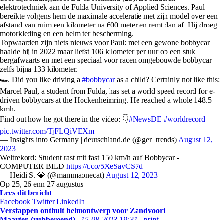
elektrotechniek aan de Fulda University of Applied Sciences. Paul
bereikte volgens hem de maximale acceleratie met zijn model over een
afstand van ruim een kilometer na 600 meter en remt dan af. Hij droeg
motorkleding en een helm ter bescherming.
Topwaarden zijn niets nieuws voor Paul: met een gewone bobbycar
haalde hij in 2022 maar liefst 106 kilometer per uur op een stuk
bergafwaarts en met een speciaal voor racen omgebouwde bobbycar
zelfs bijna 133 kilometer.
🏎️ Did you like driving a
#bobbycar
as a child? Certainly not like this:
Marcel Paul, a student from Fulda, has set a world speed record for e-
driven bobbycars at the Hockenheimring. He reached a whole 148.5
kmh.
Find out how he got there in the video: 👇
#NewsDE
#worldrecord
pic.twitter.com/TjFLQiVEXm
— Insights into Germany | deutschland.de (@ger_trends)
August 12,
2023
Weltrekord: Student rast mit fast 150 km/h auf Bobbycar -
COMPUTER BILD
https://t.co/5XeSavCS7d
— Heidi S. 💎 (@mammaonecat)
August 12, 2023
Op 25, 26 enn 27 augustus
Lees dit bericht
Facebook
Twitter
LinkedIn
Verstappen onthult helmontwerp voor Zandvoort
Maarten (rubbereend)
15-08-2023 19:31
print