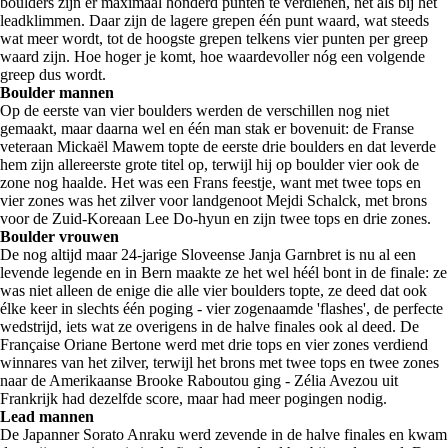
boulders zijn er maximaal honderd punten te verdienen, net als bij het
leadklimmen. Daar zijn de lagere grepen één punt waard, wat steeds
wat meer wordt, tot de hoogste grepen telkens vier punten per greep
waard zijn. Hoe hoger je komt, hoe waardevoller nóg een volgende
greep dus wordt.
Boulder mannen
Op de eerste van vier boulders werden de verschillen nog niet
gemaakt, maar daarna wel en één man stak er bovenuit: de Franse
veteraan Mickaël Mawem topte de eerste drie boulders en dat leverde
hem zijn allereerste grote titel op, terwijl hij op boulder vier ook de
zone nog haalde. Het was een Frans feestje, want met twee tops en
vier zones was het zilver voor landgenoot Mejdi Schalck, met brons
voor de Zuid-Koreaan Lee Do-hyun en zijn twee tops en drie zones.
Boulder vrouwen
De nog altijd maar 24-jarige Sloveense Janja Garnbret is nu al een
levende legende en in Bern maakte ze het wel héél bont in de finale: ze
was niet alleen de enige die alle vier boulders topte, ze deed dat ook
élke keer in slechts één poging - vier zogenaamde 'flashes', de perfecte
wedstrijd, iets wat ze overigens in de halve finales ook al deed. De
Française Oriane Bertone werd met drie tops en vier zones verdiend
winnares van het zilver, terwijl het brons met twee tops en twee zones
naar de Amerikaanse Brooke Raboutou ging - Zélia Avezou uit
Frankrijk had dezelfde score, maar had meer pogingen nodig.
Lead mannen
De Japanner Sorato Anraku werd zevende in de halve finales en kwam