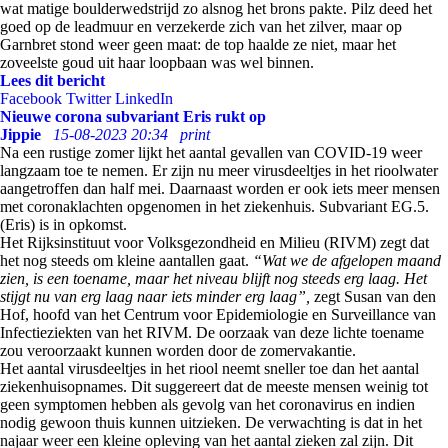
wat matige boulderwedstrijd zo alsnog het brons pakte. Pilz deed het
goed op de leadmuur en verzekerde zich van het zilver, maar op
Garnbret stond weer geen maat: de top haalde ze niet, maar het
zoveelste goud uit haar loopbaan was wel binnen.
Lees dit bericht
Facebook
Twitter
LinkedIn
Nieuwe corona subvariant Eris rukt op
Jippie
15-08-2023 20:34
print
Na een rustige zomer lijkt het aantal gevallen van COVID-19 weer
langzaam toe te nemen. Er zijn nu meer virusdeeltjes in het rioolwater
aangetroffen dan half mei. Daarnaast worden er ook iets meer mensen
met coronaklachten opgenomen in het ziekenhuis. Subvariant EG.5.
(Eris) is in opkomst.
Het Rijksinstituut voor Volksgezondheid en Milieu (RIVM) zegt dat
het nog steeds om kleine aantallen gaat.
“Wat we de afgelopen maand
zien, is een toename, maar het niveau blijft nog steeds erg laag. Het
stijgt nu van erg laag naar iets minder erg laag”,
zegt Susan van den
Hof, hoofd van het Centrum voor Epidemiologie en Surveillance van
Infectieziekten van het RIVM. De oorzaak van deze lichte toename
zou veroorzaakt kunnen worden door de zomervakantie.
Het aantal virusdeeltjes in het riool neemt sneller toe dan het aantal
ziekenhuisopnames. Dit suggereert dat de meeste mensen weinig tot
geen symptomen hebben als gevolg van het coronavirus en indien
nodig gewoon thuis kunnen uitzieken. De verwachting is dat in het
najaar weer een kleine opleving van het aantal zieken zal zijn. Dit