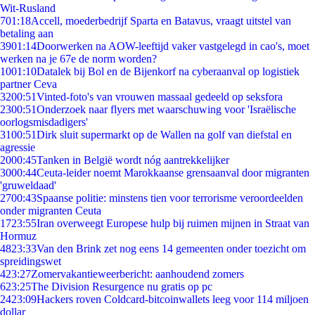
Wit-Rusland
7
01:18
Accell, moederbedrijf Sparta en Batavus, vraagt uitstel van
betaling aan
39
01:14
Doorwerken na AOW-leeftijd vaker vastgelegd in cao's, moet
werken na je 67e de norm worden?
10
01:10
Datalek bij Bol en de Bijenkorf na cyberaanval op logistiek
partner Ceva
32
00:51
Vinted-foto's van vrouwen massaal gedeeld op seksfora
23
00:51
Onderzoek naar flyers met waarschuwing voor 'Israëlische
oorlogsmisdadigers'
31
00:51
Dirk sluit supermarkt op de Wallen na golf van diefstal en
agressie
20
00:45
Tanken in België wordt nóg aantrekkelijker
30
00:44
Ceuta-leider noemt Marokkaanse grensaanval door migranten
'gruweldaad'
27
00:43
Spaanse politie: minstens tien voor terrorisme veroordeelden
onder migranten Ceuta
17
23:55
Iran overweegt Europese hulp bij ruimen mijnen in Straat van
Hormuz
48
23:33
Van den Brink zet nog eens 14 gemeenten onder toezicht om
spreidingswet
4
23:27
Zomervakantieweerbericht: aanhoudend zomers
6
23:25
The Division Resurgence nu gratis op pc
24
23:09
Hackers roven Coldcard-bitcoinwallets leeg voor 114 miljoen
dollar