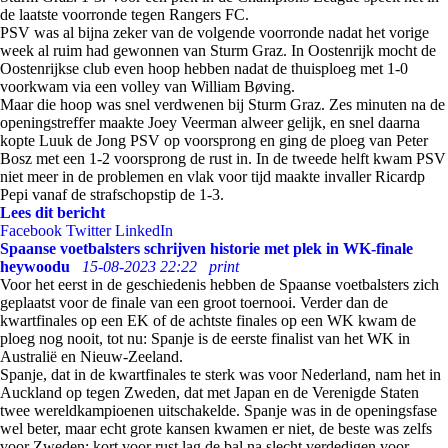
de laatste voorronde tegen Rangers FC.
PSV was al bijna zeker van de volgende voorronde nadat het vorige
week al ruim had gewonnen van Sturm Graz. In Oostenrijk mocht de
Oostenrijkse club even hoop hebben nadat de thuisploeg met 1-0
voorkwam via een volley van William Bøving.
Maar die hoop was snel verdwenen bij Sturm Graz. Zes minuten na de
openingstreffer maakte Joey Veerman alweer gelijk, en snel daarna
kopte Luuk de Jong PSV op voorsprong en ging de ploeg van Peter
Bosz met een 1-2 voorsprong de rust in. In de tweede helft kwam PSV
niet meer in de problemen en vlak voor tijd maakte invaller Ricardp
Pepi vanaf de strafschopstip de 1-3.
Lees dit bericht
Facebook
Twitter
LinkedIn
Spaanse voetbalsters schrijven historie met plek in WK-finale
heywoodu
15-08-2023 22:22
print
Voor het eerst in de geschiedenis hebben de Spaanse voetbalsters zich
geplaatst voor de finale van een groot toernooi. Verder dan de
kwartfinales op een EK of de achtste finales op een WK kwam de
ploeg nog nooit, tot nu: Spanje is de eerste finalist van het WK in
Australië en Nieuw-Zeeland.
Spanje, dat in de kwartfinales te sterk was voor Nederland, nam het in
Auckland op tegen Zweden, dat met Japan en de Verenigde Staten
twee wereldkampioenen uitschakelde. Spanje was in de openingsfase
wel beter, maar echt grote kansen kwamen er niet, de beste was zelfs
voor Zweden: kort voor rust lag de bal na slecht verdedigen voor