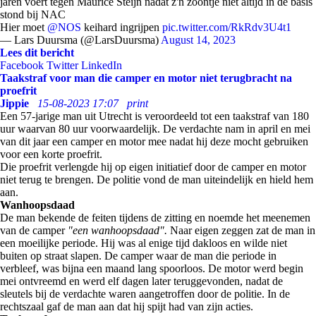
jaren voert tegen Maurice Steijn nadat z'n zoontje niet altijd in de basis
stond bij NAC
Hier moet
@NOS
keihard ingrijpen
pic.twitter.com/RkRdv3U4t1
— Lars Duursma (@LarsDuursma)
August 14, 2023
Lees dit bericht
Facebook
Twitter
LinkedIn
Taakstraf voor man die camper en motor niet terugbracht na
proefrit
Jippie
15-08-2023 17:07
print
Een 57-jarige man uit Utrecht is veroordeeld tot een taakstraf van 180
uur waarvan 80 uur voorwaardelijk. De verdachte nam in april en mei
van dit jaar een camper en motor mee nadat hij deze mocht gebruiken
voor een korte proefrit.
Die proefrit verlengde hij op eigen initiatief door de camper en motor
niet terug te brengen. De politie vond de man uiteindelijk en hield hem
aan.
Wanhoopsdaad
De man bekende de feiten tijdens de zitting en noemde het meenemen
van de camper
"een wanhoopsdaad".
Naar eigen zeggen zat de man in
een moeilijke periode. Hij was al enige tijd dakloos en wilde niet
buiten op straat slapen. De camper waar de man die periode in
verbleef, was bijna een maand lang spoorloos. De motor werd begin
mei ontvreemd en werd elf dagen later teruggevonden, nadat de
sleutels bij de verdachte waren aangetroffen door de politie. In de
rechtszaal gaf de man aan dat hij spijt had van zijn acties.