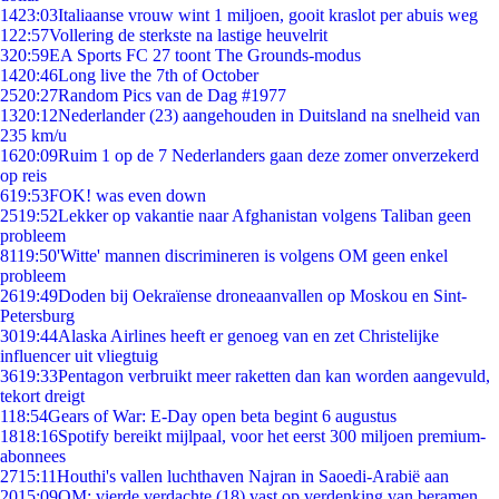
14
23:03
Italiaanse vrouw wint 1 miljoen, gooit kraslot per abuis weg
1
22:57
Vollering de sterkste na lastige heuvelrit
3
20:59
EA Sports FC 27 toont The Grounds-modus
14
20:46
Long live the 7th of October
25
20:27
Random Pics van de Dag #1977
13
20:12
Nederlander (23) aangehouden in Duitsland na snelheid van
235 km/u
16
20:09
Ruim 1 op de 7 Nederlanders gaan deze zomer onverzekerd
op reis
6
19:53
FOK! was even down
25
19:52
Lekker op vakantie naar Afghanistan volgens Taliban geen
probleem
81
19:50
'Witte' mannen discrimineren is volgens OM geen enkel
probleem
26
19:49
Doden bij Oekraïense droneaanvallen op Moskou en Sint-
Petersburg
30
19:44
Alaska Airlines heeft er genoeg van en zet Christelijke
influencer uit vliegtuig
36
19:33
Pentagon verbruikt meer raketten dan kan worden aangevuld,
tekort dreigt
1
18:54
Gears of War: E-Day open beta begint 6 augustus
18
18:16
Spotify bereikt mijlpaal, voor het eerst 300 miljoen premium-
abonnees
27
15:11
Houthi's vallen luchthaven Najran in Saoedi-Arabië aan
20
15:09
OM: vierde verdachte (18) vast op verdenking van beramen