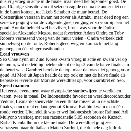
dus vrij vroeg in actie in de finale, maar deed het bijzonder goed. De
pas 16-jarige sensatie van dit seizoen zag de een na de ander niet eens
in de buurt komen, tot Jakob Schubert de muur betrad. De
Oostenrijkse veteraan kwam net zover als Anraku, maar deed nog een
serieuze poging voor de volgende greep en ging er zo voorbij naar het
goud. Anraku behield wel het zilver, brons was voor de Duitse
specialist Alexander Megos, nadat favorieten Adam Ondra en Toby
Roberts verrassend vroeg van de muur vielen - Ondra verkeek zich
simpelweg op de route, Roberts gleed weg en kon zich niet lang
genoeg aan één vinger vasthouden.
Lead vrouwen
Seo Chae-hyun uit Zuid-Korea kwam vroeg in actie en kwam ver op
de muur, wat de leiding betekende tot de top-2 van de halve finale aan
de beurt was. Garnbret bereikte de top, maar dat was niet genoeg voor
goud: Ai Mori uit Japan haalde de top ook en met de halve finale als
tiebreaker leverde dat Mori de wereldtitel op, voor Garnbret en Seo.
Speed mannen
Het eerste evenement waar olympische startbewijzen te verdienen
waren, twee in totaal. De Indonesische favoriet en wereldrecordhouder
Veddriq Leonardo sneuvelde na een flinke misser al in de achtste
finales, concurrent en landgenoot Kiromal Katibin kwam maar één
ronde verder. Uiteindelijk was er wel Indonesisch brons: Rahmad Adi
Mulyono versloeg met een razendsnelle 5,05 seconden de Kazach
Rishat Khaibullin in de kleine finale. De wereldtitel ging zeer
verrassend naar de Italiaan Matteo Zurloni, die de hele dag indruk