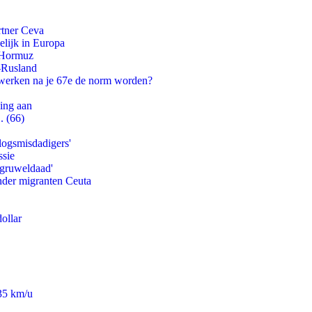
rtner Ceva
lijk in Europa
n Hormuz
-Rusland
 werken na je 67e de norm worden?
ling aan
. (66)
logsmisdadigers'
ssie
'gruweldaad'
onder migranten Ceuta
ollar
235 km/u