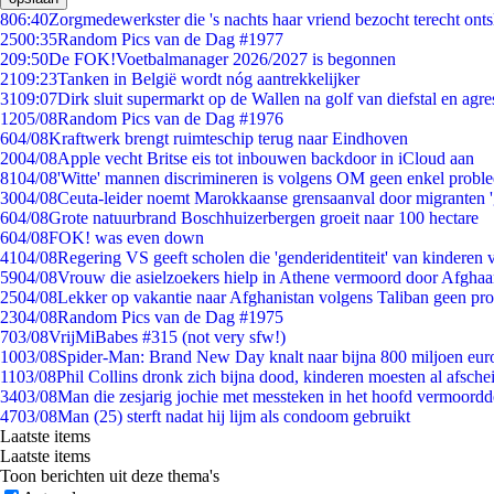
8
06:40
Zorgmedewerkster die 's nachts haar vriend bezocht terecht ont
25
00:35
Random Pics van de Dag #1977
2
09:50
De FOK!Voetbalmanager 2026/2027 is begonnen
21
09:23
Tanken in België wordt nóg aantrekkelijker
31
09:07
Dirk sluit supermarkt op de Wallen na golf van diefstal en agre
12
05/08
Random Pics van de Dag #1976
6
04/08
Kraftwerk brengt ruimteschip terug naar Eindhoven
20
04/08
Apple vecht Britse eis tot inbouwen backdoor in iCloud aan
81
04/08
'Witte' mannen discrimineren is volgens OM geen enkel probl
30
04/08
Ceuta-leider noemt Marokkaanse grensaanval door migranten 
6
04/08
Grote natuurbrand Boschhuizerbergen groeit naar 100 hectare
6
04/08
FOK! was even down
41
04/08
Regering VS geeft scholen die 'genderidentiteit' van kinderen
59
04/08
Vrouw die asielzoekers hielp in Athene vermoord door Afghaa
25
04/08
Lekker op vakantie naar Afghanistan volgens Taliban geen pr
23
04/08
Random Pics van de Dag #1975
7
03/08
VrijMiBabes #315 (not very sfw!)
10
03/08
Spider-Man: Brand New Day knalt naar bijna 800 miljoen eur
11
03/08
Phil Collins dronk zich bijna dood, kinderen moesten al afsch
34
03/08
Man die zesjarig jochie met messteken in het hoofd vermoordde 
47
03/08
Man (25) sterft nadat hij lijm als condoom gebruikt
Laatste items
Laatste items
Toon berichten uit deze thema's