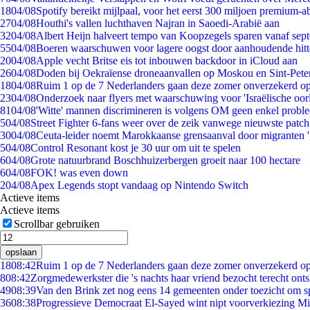
18
04/08
Spotify bereikt mijlpaal, voor het eerst 300 miljoen premium-
27
04/08
Houthi's vallen luchthaven Najran in Saoedi-Arabië aan
32
04/08
Albert Heijn halveert tempo van Koopzegels sparen vanaf sep
55
04/08
Boeren waarschuwen voor lagere oogst door aanhoudende hitt
20
04/08
Apple vecht Britse eis tot inbouwen backdoor in iCloud aan
26
04/08
Doden bij Oekraïense droneaanvallen op Moskou en Sint-Pete
18
04/08
Ruim 1 op de 7 Nederlanders gaan deze zomer onverzekerd op
23
04/08
Onderzoek naar flyers met waarschuwing voor 'Israëlische oor
81
04/08
'Witte' mannen discrimineren is volgens OM geen enkel probl
5
04/08
Street Fighter 6-fans weer over de zeik vanwege nieuwste patch
30
04/08
Ceuta-leider noemt Marokkaanse grensaanval door migranten 
5
04/08
Control Resonant kost je 30 uur om uit te spelen
6
04/08
Grote natuurbrand Boschhuizerbergen groeit naar 100 hectare
6
04/08
FOK! was even down
2
04/08
Apex Legends stopt vandaag op Nintendo Switch
Actieve items
Actieve items
Scrollbar gebruiken
opslaan
18
08:42
Ruim 1 op de 7 Nederlanders gaan deze zomer onverzekerd op
8
08:42
Zorgmedewerkster die 's nachts haar vriend bezocht terecht ont
49
08:39
Van den Brink zet nog eens 14 gemeenten onder toezicht om s
36
08:38
Progressieve Democraat El-Sayed wint nipt voorverkiezing M