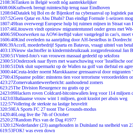
21
08:36
Tanken in België wordt nóg aantrekkelijker
6
08:06
Kraftwerk brengt ruimteschip terug naar Eindhoven
12
08:04
Datalek bij Bol en de Bijenkorf na cyberaanval op logistiek pa
1
07:52
Geen Qatar en Abu Dhabi? Dan eindigt Formule 1-seizoen moge
18
07:49
Iran overweegt Europese hulp bij ruimen mijnen in Straat va
11
07:46
Litouwen vindt opnieuw migrantentunnel onder grens met Wit
40
06:59
Doorwerken na AOW-leeftijd vaker vastgelegd in cao's, moet
16
06:40
Kind overleden na aanrijding door AH-bestelbus in Dordrecht
8
06:39
Accell, moederbedrijf Sparta en Batavus, vraagt uitstel van beta
4
03:13
Nieuw slachtoffer in kindermisbruikzaak zorgprofessional Jan B
32
00:51
Vinted-foto's van vrouwen massaal gedeeld op seksfora
23
00:51
Onderzoek naar flyers met waarschuwing voor 'Israëlische oor
31
00:51
Dirk sluit supermarkt op de Wallen na golf van diefstal en agre
30
00:44
Ceuta-leider noemt Marokkaanse grensaanval door migranten 
27
00:43
Spaanse politie: minstens tien voor terrorisme veroordeelden 
4
23:27
Zomervakantieweerbericht: aanhoudend zomers
6
23:25
The Division Resurgence nu gratis op pc
24
23:09
Hackers roven Coldcard-bitcoinwallets leeg voor 114 miljoen d
14
23:03
Italiaanse vrouw wint 1 miljoen, gooit kraslot per abuis weg
1
22:57
Vollering de sterkste na lastige heuvelrit
3
20:59
EA Sports FC 27 toont The Grounds-modus
14
20:46
Long live the 7th of October
25
20:27
Random Pics van de Dag #1977
13
20:12
Nederlander (23) aangehouden in Duitsland na snelheid van 
6
19:53
FOK! was even down