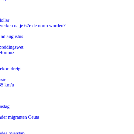
ollar
 werken na je 67e de norm worden?
and augustus
preidingswet
n Hormuz
ekort dreigt
ssie
235 km/u
nslag
onder migranten Ceuta
edes-overstap