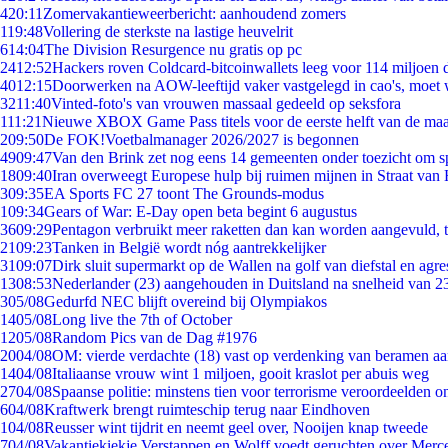
4
20:11
Zomervakantieweerbericht: aanhoudend zomers
1
19:48
Vollering de sterkste na lastige heuvelrit
6
14:04
The Division Resurgence nu gratis op pc
24
12:52
Hackers roven Coldcard-bitcoinwallets leeg voor 114 miljoen d
40
12:15
Doorwerken na AOW-leeftijd vaker vastgelegd in cao's, moet
32
11:40
Vinted-foto's van vrouwen massaal gedeeld op seksfora
1
11:21
Nieuwe XBOX Game Pass titels voor de eerste helft van de ma
2
09:50
De FOK!Voetbalmanager 2026/2027 is begonnen
49
09:47
Van den Brink zet nog eens 14 gemeenten onder toezicht om s
18
09:40
Iran overweegt Europese hulp bij ruimen mijnen in Straat va
3
09:35
EA Sports FC 27 toont The Grounds-modus
1
09:34
Gears of War: E-Day open beta begint 6 augustus
36
09:29
Pentagon verbruikt meer raketten dan kan worden aangevuld, t
21
09:23
Tanken in België wordt nóg aantrekkelijker
31
09:07
Dirk sluit supermarkt op de Wallen na golf van diefstal en agre
13
08:53
Nederlander (23) aangehouden in Duitsland na snelheid van 
3
05/08
Gedurfd NEC blijft overeind bij Olympiakos
14
05/08
Long live the 7th of October
12
05/08
Random Pics van de Dag #1976
20
04/08
OM: vierde verdachte (18) vast op verdenking van beramen aa
14
04/08
Italiaanse vrouw wint 1 miljoen, gooit kraslot per abuis weg
27
04/08
Spaanse politie: minstens tien voor terrorisme veroordeelden 
6
04/08
Kraftwerk brengt ruimteschip terug naar Eindhoven
1
04/08
Reusser wint tijdrit en neemt geel over, Nooijen knap tweede
7
04/08
Vakantiekiekje Verstappen en Wolff voedt geruchten over Merc