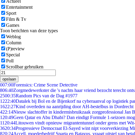
Actueel
Entertainment
Sport
Film & Tv
Games
Toon berichten van deze types
Weblog
Column
(P)review
Special
Poll
Scrollbar gebruiken
opslaan
0
07:00
Forensics: Crime Scene Detective
8
06:40
Zorgmedewerkster die 's nachts haar vriend bezocht terecht ont
25
00:35
Random Pics van de Dag #1977
12
22:40
Datalek bij Bol en de Bijenkorf na cyberaanval op logistiek pa
16
22:27
Kind overleden na aanrijding door AH-bestelbus in Dordrecht
4
22:14
Nieuw slachtoffer in kindermisbruikzaak zorgprofessional Jan B
1
20:49
Geen Qatar en Abu Dhabi? Dan eindigt Formule 1-seizoen moge
11
20:44
Litouwen vindt opnieuw migrantentunnel onder grens met Wit
36
20:34
Progressieve Democraat El-Sayed wint nipt voorverkiezing M
8
20:24
Accell, moederbedrijf Sparta en Batavus, vraagt uitstel van beta