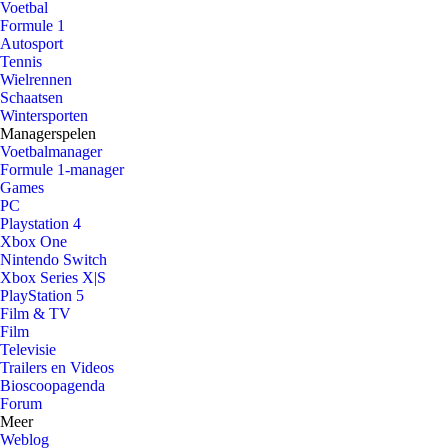
Voetbal
Formule 1
Autosport
Tennis
Wielrennen
Schaatsen
Wintersporten
Managerspelen
Voetbalmanager
Formule 1-manager
Games
PC
Playstation 4
Xbox One
Nintendo Switch
Xbox Series X|S
PlayStation 5
Film & TV
Film
Televisie
Trailers en Videos
Bioscoopagenda
Forum
Meer
Weblog