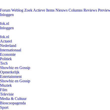
Forum
Weblog
Zoek
Actieve Items
Nieuws
Columns
Reviews
Previe
Inloggen
fok.nl
Inloggen
fok.nl
Actueel
Nederland
Internationaal
Economie
Politiek
Tech
Showbiz en Gossip
Opmerkelijk
Entertainment
Showbiz en Gossip
Muziek
Film
Televisie
Media & Cultuur
Bioscoopagenda
Sport