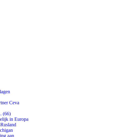
slagen
rtner Ceva
. (66)
lijk in Europa
-Rusland
ichigan
ling aan