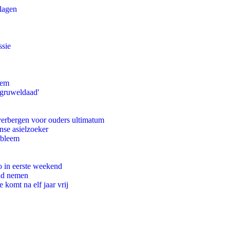
slagen
ssie
eem
'gruweldaad'
 verbergen voor ouders ultimatum
nse asielzoeker
obleem
o in eerste weekend
eid nemen
komt na elf jaar vrij