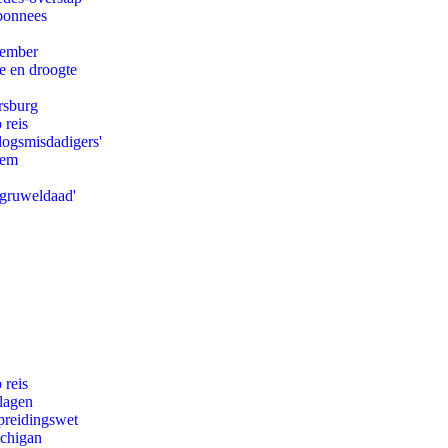
abonnees
tember
e en droogte
rsburg
 reis
logsmisdadigers'
eem
'gruweldaad'
 reis
slagen
preidingswet
ichigan