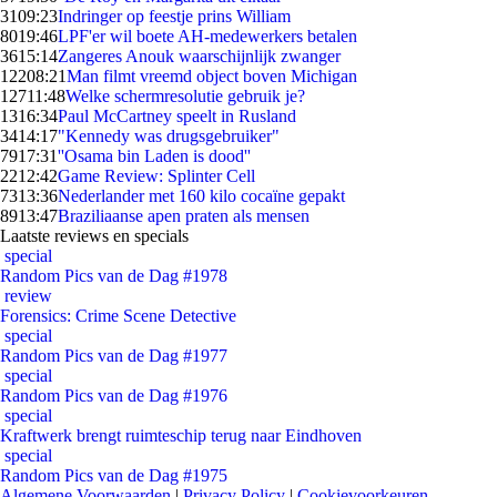
31
09:23
Indringer op feestje prins William
80
19:46
LPF'er wil boete AH-medewerkers betalen
36
15:14
Zangeres Anouk waarschijnlijk zwanger
122
08:21
Man filmt vreemd object boven Michigan
127
11:48
Welke schermresolutie gebruik je?
13
16:34
Paul McCartney speelt in Rusland
34
14:17
"Kennedy was drugsgebruiker"
79
17:31
''Osama bin Laden is dood''
22
12:42
Game Review: Splinter Cell
73
13:36
Nederlander met 160 kilo cocaïne gepakt
89
13:47
Braziliaanse apen praten als mensen
Laatste reviews en specials
special
Random Pics van de Dag #1978
review
Forensics: Crime Scene Detective
special
Random Pics van de Dag #1977
special
Random Pics van de Dag #1976
special
Kraftwerk brengt ruimteschip terug naar Eindhoven
special
Random Pics van de Dag #1975
Algemene Voorwaarden
|
Privacy Policy
|
Cookievoorkeuren