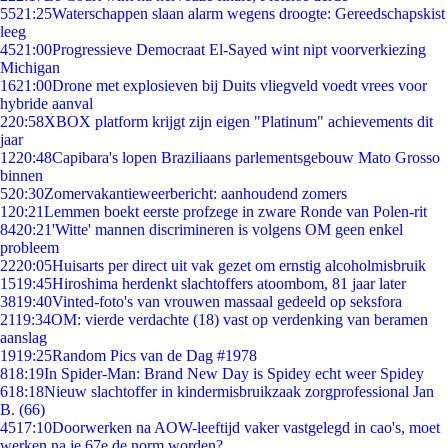
55
21:25
Waterschappen slaan alarm wegens droogte: Gereedschapskist
leeg
45
21:00
Progressieve Democraat El-Sayed wint nipt voorverkiezing
Michigan
16
21:00
Drone met explosieven bij Duits vliegveld voedt vrees voor
hybride aanval
2
20:58
XBOX platform krijgt zijn eigen "Platinum" achievements dit
jaar
12
20:48
Capibara's lopen Braziliaans parlementsgebouw Mato Grosso
binnen
5
20:30
Zomervakantieweerbericht: aanhoudend zomers
1
20:21
Lemmen boekt eerste profzege in zware Ronde van Polen-rit
84
20:21
'Witte' mannen discrimineren is volgens OM geen enkel
probleem
22
20:05
Huisarts per direct uit vak gezet om ernstig alcoholmisbruik
15
19:45
Hiroshima herdenkt slachtoffers atoombom, 81 jaar later
38
19:40
Vinted-foto's van vrouwen massaal gedeeld op seksfora
21
19:34
OM: vierde verdachte (18) vast op verdenking van beramen
aanslag
19
19:25
Random Pics van de Dag #1978
8
18:19
In Spider-Man: Brand New Day is Spidey echt weer Spidey
6
18:18
Nieuw slachtoffer in kindermisbruikzaak zorgprofessional Jan
B. (66)
45
17:10
Doorwerken na AOW-leeftijd vaker vastgelegd in cao's, moet
werken na je 67e de norm worden?