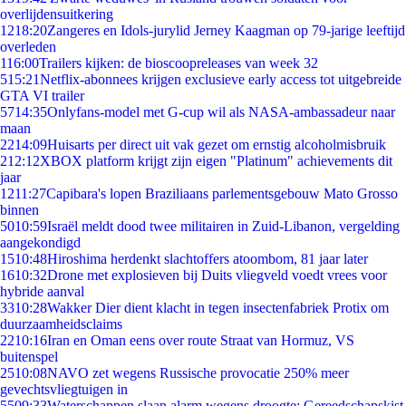
overlijdensuitkering
12
18:20
Zangeres en Idols-jurylid Jerney Kaagman op 79-jarige leeftijd
overleden
1
16:00
Trailers kijken: de bioscoopreleases van week 32
5
15:21
Netflix-abonnees krijgen exclusieve early access tot uitgebreide
GTA VI trailer
57
14:35
Onlyfans-model met G-cup wil als NASA-ambassadeur naar
maan
22
14:09
Huisarts per direct uit vak gezet om ernstig alcoholmisbruik
2
12:12
XBOX platform krijgt zijn eigen "Platinum" achievements dit
jaar
12
11:27
Capibara's lopen Braziliaans parlementsgebouw Mato Grosso
binnen
50
10:59
Israël meldt dood twee militairen in Zuid-Libanon, vergelding
aangekondigd
15
10:48
Hiroshima herdenkt slachtoffers atoombom, 81 jaar later
16
10:32
Drone met explosieven bij Duits vliegveld voedt vrees voor
hybride aanval
33
10:28
Wakker Dier dient klacht in tegen insectenfabriek Protix om
duurzaamheidsclaims
22
10:16
Iran en Oman eens over route Straat van Hormuz, VS
buitenspel
25
10:08
NAVO zet wegens Russische provocatie 250% meer
gevechtsvliegtuigen in
55
09:33
Waterschappen slaan alarm wegens droogte: Gereedschapskist