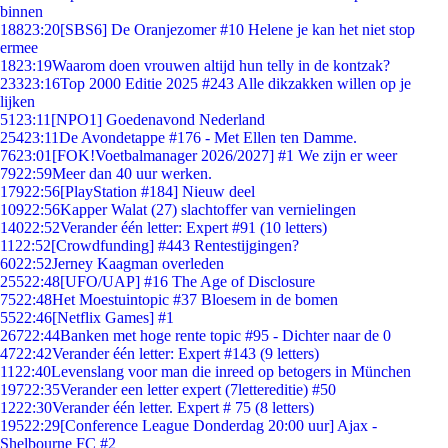
binnen
188
23:20
[SBS6] De Oranjezomer #10 Helene je kan het niet stop
ermee
18
23:19
Waarom doen vrouwen altijd hun telly in de kontzak?
233
23:16
Top 2000 Editie 2025 #243 Alle dikzakken willen op je
lijken
51
23:11
[NPO1] Goedenavond Nederland
254
23:11
De Avondetappe #176 - Met Ellen ten Damme.
76
23:01
[FOK!Voetbalmanager 2026/2027] #1 We zijn er weer
79
22:59
Meer dan 40 uur werken.
179
22:56
[PlayStation #184] Nieuw deel
109
22:56
Kapper Walat (27) slachtoffer van vernielingen
140
22:52
Verander één letter: Expert #91 (10 letters)
11
22:52
[Crowdfunding] #443 Rentestijgingen?
60
22:52
Jerney Kaagman overleden
255
22:48
[UFO/UAP] #16 The Age of Disclosure
75
22:48
Het Moestuintopic #37 Bloesem in de bomen
55
22:46
[Netflix Games] #1
267
22:44
Banken met hoge rente topic #95 - Dichter naar de 0
47
22:42
Verander één letter: Expert #143 (9 letters)
11
22:40
Levenslang voor man die inreed op betogers in München
197
22:35
Verander een letter expert (7lettereditie) #50
12
22:30
Verander één letter. Expert # 75 (8 letters)
195
22:29
[Conference League Donderdag 20:00 uur] Ajax -
Shelbourne FC #2