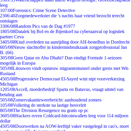
leeg
1
07:00
Forensics: Crime Scene Detective
23
06:40
Zorgmedewerkster die 's nachts haar vriend bezocht terecht
ontslagen
33
06/08
Random Pics van de Dag #1977
18
05/08
Datalek bij Bol en de Bijenkorf na cyberaanval op logistiek
partner Ceva
34
05/08
Kind overleden na aanrijding door AH-bestelbus in Dordrecht
6
05/08
Nieuw slachtoffer in kindermisbruikzaak zorgprofessional Jan
B. (66)
3
05/08
Geen Qatar en Abu Dhabi? Dan eindigt Formule 1-seizoen
mogelijk in Europa
5
05/08
Litouwen vindt opnieuw migrantentunnel onder grens met Wit-
Rusland
45
05/08
Progressieve Democraat El-Sayed wint nipt voorverkiezing
Michigan
12
05/08
Accell, moederbedrijf Sparta en Batavus, vraagt uitstel van
betaling aan
5
05/08
Zomervakantieweerbericht: aanhoudend zomers
1
05/08
Vollering de sterkste na lastige heuvelrit
8
05/08
The Division Resurgence nu gratis op pc
36
05/08
Hackers roven Coldcard-bitcoinwallets leeg voor 114 miljoen
dollar
45
05/08
Doorwerken na AOW-leeftijd vaker vastgelegd in cao's, moet