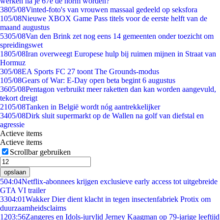
werken na je 67e de norm worden?
38
05/08
Vinted-foto's van vrouwen massaal gedeeld op seksfora
1
05/08
Nieuwe XBOX Game Pass titels voor de eerste helft van de
maand augustus
53
05/08
Van den Brink zet nog eens 14 gemeenten onder toezicht om
spreidingswet
18
05/08
Iran overweegt Europese hulp bij ruimen mijnen in Straat van
Hormuz
3
05/08
EA Sports FC 27 toont The Grounds-modus
1
05/08
Gears of War: E-Day open beta begint 6 augustus
36
05/08
Pentagon verbruikt meer raketten dan kan worden aangevuld,
tekort dreigt
21
05/08
Tanken in België wordt nóg aantrekkelijker
34
05/08
Dirk sluit supermarkt op de Wallen na golf van diefstal en
agressie
Actieve items
Actieve items
Scrollbar gebruiken
opslaan
5
04:04
Netflix-abonnees krijgen exclusieve early access tot uitgebreide
GTA VI trailer
33
04:01
Wakker Dier dient klacht in tegen insectenfabriek Protix om
duurzaamheidsclaims
12
03:56
Zangeres en Idols-jurylid Jerney Kaagman op 79-jarige leeftijd