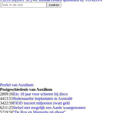
Profiel van Auxilium
Postgeschiedenis van Auxilium
28
09:16
Eis: 18 jaar voor schieten bij disco
44
13:51
Buitenaardse implantaten in Australië
34
22:59
FIOD traceert miljoenen zwart geld
62
11:25
Stelsel met mogelijk een Aarde waargenomen
57
19:50
''De Roy en Margarita uit elkaar''