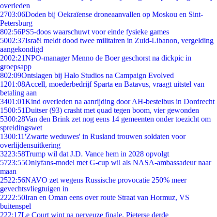
overleden
27
03:06
Doden bij Oekraïense droneaanvallen op Moskou en Sint-
Petersburg
8
02:56
PS5-doos waarschuwt voor einde fysieke games
50
02:37
Israël meldt dood twee militairen in Zuid-Libanon, vergelding
aangekondigd
20
02:21
NPO-manager Menno de Boer geschorst na dickpic in
groepsapp
8
02:09
Ontslagen bij Halo Studios na Campaign Evolved
12
01:08
Accell, moederbedrijf Sparta en Batavus, vraagt uitstel van
betaling aan
34
01:01
Kind overleden na aanrijding door AH-bestelbus in Dordrecht
15
00:51
Duitser (93) crasht met quad tegen boom, vier gewonden
53
00:28
Van den Brink zet nog eens 14 gemeenten onder toezicht om
spreidingswet
13
00:11
'Zwarte weduwes' in Rusland trouwen soldaten voor
overlijdensuitkering
32
23:58
Trump wil dat J.D. Vance hem in 2028 opvolgt
57
23:55
Onlyfans-model met G-cup wil als NASA-ambassadeur naar
maan
25
22:56
NAVO zet wegens Russische provocatie 250% meer
gevechtsvliegtuigen in
22
22:50
Iran en Oman eens over route Straat van Hormuz, VS
buitenspel
2
22:17
Le Court wint na nerveuze finale, Pieterse derde