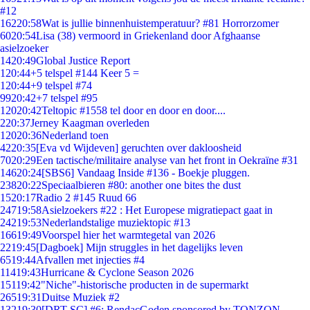
#12
162
20:58
Wat is jullie binnenhuistemperatuur? #81 Horrorzomer
60
20:54
Lisa (38) vermoord in Griekenland door Afghaanse
asielzoeker
14
20:49
Global Justice Report
1
20:44
+5 telspel #144 Keer 5 =
1
20:44
+9 telspel #74
99
20:42
+7 telspel #95
120
20:42
Teltopic #1558 tel door en door en door....
2
20:37
Jerney Kaagman overleden
120
20:36
Nederland toen
42
20:35
[Eva vd Wijdeven] geruchten over dakloosheid
70
20:29
Een tactische/militaire analyse van het front in Oekraïne #31
146
20:24
[SBS6] Vandaag Inside #136 - Boekje pluggen.
238
20:22
Speciaalbieren #80: another one bites the dust
15
20:17
Radio 2 #145 Ruud 66
247
19:58
Asielzoekers #22 : Het Europese migratiepact gaat in
242
19:53
Nederlandstalige muziektopic #13
166
19:49
Voorspel hier het warmtegetal van 2026
22
19:45
[Dagboek] Mijn struggles in het dagelijks leven
65
19:44
Afvallen met injecties #4
114
19:43
Hurricane & Cyclone Season 2026
151
19:42
"Niche"-historische producten in de supermarkt
265
19:31
Duitse Muziek #2
132
19:30
[DRT SC] #6: RendacGoden sponsored by TONZON