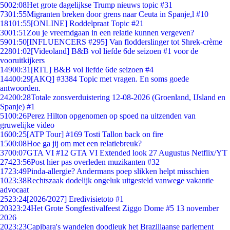
50
02:08
Het grote dagelijkse Trump nieuws topic #31
73
01:55
Migranten breken door grens naar Ceuta in Spanje,l #10
181
01:55
[ONLINE] Roddelpraat Topic #21
30
01:51
Zou je vreemdgaan in een relatie kunnen vergeven?
59
01:50
[INFLUENCERS #295] Van flodderslinger tot Shrek-crème
228
01:02
[Videoland] B&B vol liefde 6de seizoen #1 voor de
vooruitkijkers
149
00:31
[RTL] B&B vol liefde 6de seizoen #4
144
00:29
[AKQ] #3384 Topic met vragen. En soms goede
antwoorden.
242
00:28
Totale zonsverduistering 12-08-2026 (Groenland, IJsland en
Spanje) #1
51
00:26
Perez Hilton opgenomen op spoed na uitzenden van
gruwelijke video
16
00:25
[ATP Tour] #169 Tosti Tallon back on fire
15
00:08
Hoe ga jij om met een relatiebreuk?
37
00:07
GTA VI #12 GTA VI Extended look 27 Augustus Netflix/YT
274
23:56
Post hier pas overleden muzikanten #32
17
23:49
Pinda-allergie? Andermans poep slikken helpt misschien
10
23:38
Rechtszaak dodelijk ongeluk uitgesteld vanwege vakantie
advocaat
25
23:24
[2026/2027] Eredivisietoto #1
203
23:24
Het Grote Songfestivalfeest Ziggo Dome #5 13 november
2026
20
23:23
Capibara's wandelen doodleuk het Braziliaanse parlement