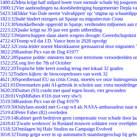
14
00:42
Meta krijgt half miljard boete voor mentale schade bij jongeren
19
00:12
Vier aanhoudingen na doodsbedreiging burgemeester Depla v
54
23:34
Dikke Van Dale neemt 'vulvalippen' op: 'stigma op schaamlip
18
23:32
Italië hindert reizigers uit Spanje na migratiecrisis Ceuta
11
23:30
Smokkelbende opgerold in Spanje, verdienden miljoenen aan 
22
23:22
Quake krijgt na 30 jaar een gratis uitbreiding
59
22:53
Waterschappen slaan alarm wegens droogte: Gereedschapskist
47
22:43
Trump wil dat J.D. Vance hem in 2028 opvolgt
34
22:32
Ceuta-leider noemt Marokkaanse grensaanval door migranten 
38
22:29
Random Pics van de Dag #1977
38
22:28
Spaanse politie: minstens tien voor terrorisme veroordeelden 
15
22:25
Long live the 7th of October
30
22:20
Tropische hitte keert zondag terug met lokaal 32 graden
7
21:52
Trailers kijken: de bioscoopreleases van week 32
46
21:30
Spoedberaad EU na crisis Ceuta, moeten we onze buitengrenz
24
21:01
Denemarken pakt AI-gebruik in scholen aan: extra mondeling
36
20:20
Duitser (93) crasht met quad tegen boom, vier gewonden
11
20:01
VrijMiBabes #316 (not very sfw!)
35
19:58
Random Pics van de Dag #1979
65
19:50
Onlyfans-model met G-cup wil als NASA-ambassadeur naar 
25
19:43
Peter Faber (82) overleden
25
19:14
Kabinet geeft bedrijven geen compensatie voor schade door la
24
18:41
'Zwarte weduwes' in Rusland trouwen soldaten voor overlijden
15
18:32
Ontslagen bij Halo Studios na Campaign Evolved
30
18:32
Trump grijpt weer in op automatisch staatsburgerschap bij geb