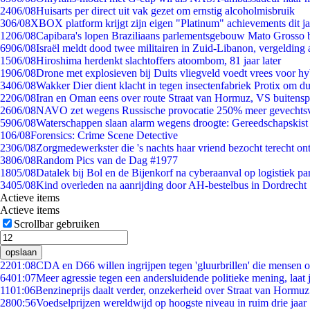
24
06/08
Huisarts per direct uit vak gezet om ernstig alcoholmisbruik
3
06/08
XBOX platform krijgt zijn eigen "Platinum" achievements dit ja
12
06/08
Capibara's lopen Braziliaans parlementsgebouw Mato Grosso 
69
06/08
Israël meldt dood twee militairen in Zuid-Libanon, vergeldin
15
06/08
Hiroshima herdenkt slachtoffers atoombom, 81 jaar later
19
06/08
Drone met explosieven bij Duits vliegveld voedt vrees voor hy
34
06/08
Wakker Dier dient klacht in tegen insectenfabriek Protix om 
22
06/08
Iran en Oman eens over route Straat van Hormuz, VS buitensp
26
06/08
NAVO zet wegens Russische provocatie 250% meer gevechtsvl
59
06/08
Waterschappen slaan alarm wegens droogte: Gereedschapskist
1
06/08
Forensics: Crime Scene Detective
23
06/08
Zorgmedewerkster die 's nachts haar vriend bezocht terecht on
38
06/08
Random Pics van de Dag #1977
18
05/08
Datalek bij Bol en de Bijenkorf na cyberaanval op logistiek pa
34
05/08
Kind overleden na aanrijding door AH-bestelbus in Dordrecht
Actieve items
Actieve items
Scrollbar gebruiken
opslaan
22
01:08
CDA en D66 willen ingrijpen tegen 'gluurbrillen' die mensen 
64
01:07
Meer agressie tegen een andersluidende politieke mening, laat j
11
01:06
Benzineprijs daalt verder, onzekerheid over Straat van Hormuz 
28
00:56
Voedselprijzen wereldwijd op hoogste niveau in ruim drie jaar