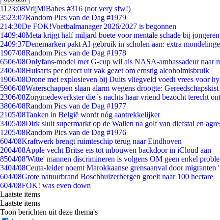
11
23:08
VrijMiBabes #316 (not very sfw!)
35
23:07
Random Pics van de Dag #1979
2
14:30
De FOK!Voetbalmanager 2026/2027 is begonnen
14
09:40
Meta krijgt half miljard boete voor mentale schade bij jongeren
24
09:37
Denemarken pakt AI-gebruik in scholen aan: extra mondeling
19
07/08
Random Pics van de Dag #1978
65
06/08
Onlyfans-model met G-cup wil als NASA-ambassadeur naar 
24
06/08
Huisarts per direct uit vak gezet om ernstig alcoholmisbruik
19
06/08
Drone met explosieven bij Duits vliegveld voedt vrees voor hy
59
06/08
Waterschappen slaan alarm wegens droogte: Gereedschapskist
23
06/08
Zorgmedewerkster die 's nachts haar vriend bezocht terecht on
38
06/08
Random Pics van de Dag #1977
21
05/08
Tanken in België wordt nóg aantrekkelijker
34
05/08
Dirk sluit supermarkt op de Wallen na golf van diefstal en agre
12
05/08
Random Pics van de Dag #1976
6
04/08
Kraftwerk brengt ruimteschip terug naar Eindhoven
20
04/08
Apple vecht Britse eis tot inbouwen backdoor in iCloud aan
85
04/08
'Witte' mannen discrimineren is volgens OM geen enkel probl
34
04/08
Ceuta-leider noemt Marokkaanse grensaanval door migranten 
6
04/08
Grote natuurbrand Boschhuizerbergen groeit naar 100 hectare
6
04/08
FOK! was even down
Laatste items
Laatste items
Toon berichten uit deze thema's