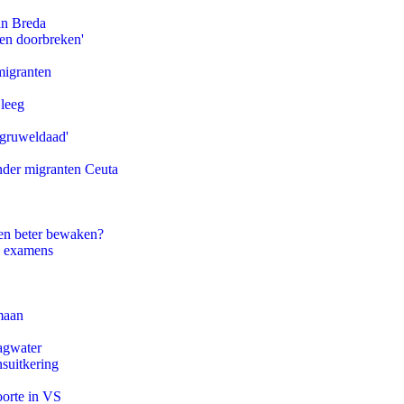
an Breda
pen doorbreken'
migranten
 leeg
'gruweldaad'
onder migranten Ceuta
en beter bewaken?
e examens
maan
agwater
suitkering
oorte in VS