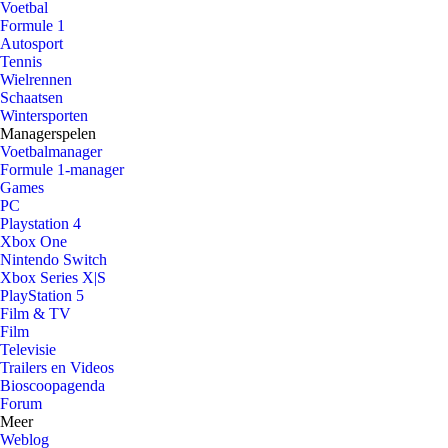
Voetbal
Formule 1
Autosport
Tennis
Wielrennen
Schaatsen
Wintersporten
Managerspelen
Voetbalmanager
Formule 1-manager
Games
PC
Playstation 4
Xbox One
Nintendo Switch
Xbox Series X|S
PlayStation 5
Film & TV
Film
Televisie
Trailers en Videos
Bioscoopagenda
Forum
Meer
Weblog