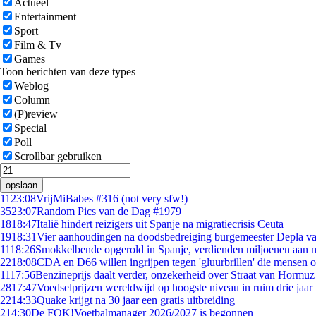
Actueel
Entertainment
Sport
Film & Tv
Games
Toon berichten van deze types
Weblog
Column
(P)review
Special
Poll
Scrollbar gebruiken
opslaan
11
23:08
VrijMiBabes #316 (not very sfw!)
35
23:07
Random Pics van de Dag #1979
18
18:47
Italië hindert reizigers uit Spanje na migratiecrisis Ceuta
19
18:31
Vier aanhoudingen na doodsbedreiging burgemeester Depla v
11
18:26
Smokkelbende opgerold in Spanje, verdienden miljoenen aan 
22
18:08
CDA en D66 willen ingrijpen tegen 'gluurbrillen' die mensen 
11
17:56
Benzineprijs daalt verder, onzekerheid over Straat van Hormuz b
28
17:47
Voedselprijzen wereldwijd op hoogste niveau in ruim drie jaar
22
14:33
Quake krijgt na 30 jaar een gratis uitbreiding
2
14:30
De FOK!Voetbalmanager 2026/2027 is begonnen