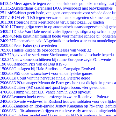
64
13:48
Meer agressie tegen een andersluidende politieke mening, laat j
31
11:52
Amsterdams dierenasiel DOA overspoeld met babykonijntjes
25
11:46
Kabinet geeft bedrijven geen compensatie voor schade door la
23
11:14
OM eist TBS tegen verwarde man die agenten stak met aardap
30
11:08
Tropische hitte keert zondag terug met lokaal 32 graden
30
10:12
Trump grijpt weer in op automatisch staatsburgerschap bij geb
54
09:51
Dikke Van Dale neemt 'vulvalippen' op: 'stigma op schaamlip
14
09:40
Meta krijgt half miljard boete voor mentale schade bij jongeren
24
09:37
Denemarken pakt AI-gebruik in scholen aan: extra mondeling
25
09:05
Peter Faber (82) overleden
7
05:00
Trailers kijken: de bioscoopreleases van week 32
0
03:37
Ajax veel te sterk voor Shelbourne, maar houdt schade beperkt
1
02:34
Nieuwkomers schitteren bij ruime Europese zege FC Twente
19
07/08
Random Pics van de Dag #1978
15
06/08
Ontslagen bij Halo Studios na Campaign Evolved
19
06/08
PS5-doos waarschuwt voor einde fysieke games
2
06/08
Le Court wint na nerveuze finale, Pieterse derde
29
06/08
NPO-manager Menno de Boer geschorst na dickpic in groeps
36
06/08
Duitser (93) crasht met quad tegen boom, vier gewonden
47
06/08
Trump wil dat J.D. Vance hem in 2028 opvolgt
1
06/08
Lemmen boekt eerste profzege in zware Ronde van Polen-rit
24
06/08
'Zwarte weduwes' in Rusland trouwen soldaten voor overlijden
14
06/08
Zangeres en Idols-jurylid Jerney Kaagman op 79-jarige leeftij
10
06/08
Netflix-abonnees krijgen exclusieve early access tot uitgebreid
65
06/08
Onlyfans-model met G-cup wil als NASA-ambassadeur naar 