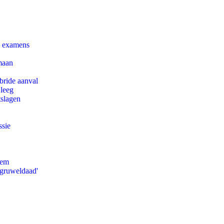
e examens
maan
bride aanval
 leeg
tslagen
ssie
eem
'gruweldaad'