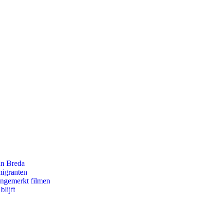
an Breda
migranten
ongemerkt filmen
lijft