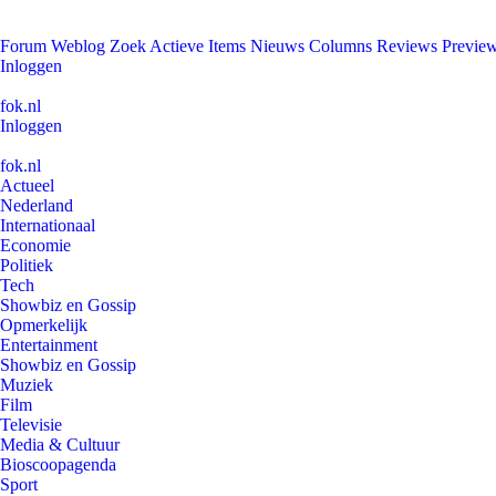
Forum
Weblog
Zoek
Actieve Items
Nieuws
Columns
Reviews
Previe
Inloggen
fok.nl
Inloggen
fok.nl
Actueel
Nederland
Internationaal
Economie
Politiek
Tech
Showbiz en Gossip
Opmerkelijk
Entertainment
Showbiz en Gossip
Muziek
Film
Televisie
Media & Cultuur
Bioscoopagenda
Sport