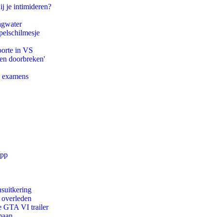
ij je intimideren?
agwater
pelschilmesje
oorte in VS
pen doorbreken'
e examens
app
suitkering
d overleden
e GTA VI trailer
maan