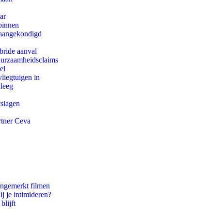
ar
binnen
g aangekondigd
bride aanval
duurzaamheidsclaims
el
iegtuigen in
 leeg
tslagen
rtner Ceva
ongemerkt filmen
ij je intimideren?
blijft